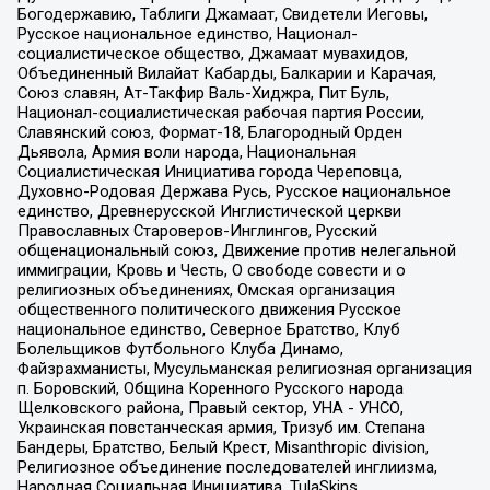
Богодержавию, Таблиги Джамаат, Свидетели Иеговы,
Русское национальное единство, Национал-
социалистическое общество, Джамаат мувахидов,
Объединенный Вилайат Кабарды, Балкарии и Карачая,
Союз славян, Ат-Такфир Валь-Хиджра, Пит Буль,
Национал-социалистическая рабочая партия России,
Славянский союз, Формат-18, Благородный Орден
Дьявола, Армия воли народа, Национальная
Социалистическая Инициатива города Череповца,
Духовно-Родовая Держава Русь, Русское национальное
единство, Древнерусской Инглистической церкви
Православных Староверов-Инглингов, Русский
общенациональный союз, Движение против нелегальной
иммиграции, Кровь и Честь, О свободе совести и о
религиозных объединениях, Омская организация
общественного политического движения Русское
национальное единство, Северное Братство, Клуб
Болельщиков Футбольного Клуба Динамо,
Файзрахманисты, Мусульманская религиозная организация
п. Боровский, Община Коренного Русского народа
Щелковского района, Правый сектор, УНА - УНСО,
Украинская повстанческая армия, Тризуб им. Степана
Бандеры, Братство, Белый Крест, Misanthropic division,
Религиозное объединение последователей инглиизма,
Народная Социальная Инициатива, TulaSkins,