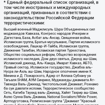
* Единый федеральный список организаций, в
том числе иностранных и международных
организаций, признанных в соответствии с
законодательством Российской Федерации
террористическими:
Высший военный Маджлисуль Шура Объединенных сил
моджахедов Кавказа, Конгресс народов Ичкерии и
Дагестана, База, Асбат аль-Ансар, Священная война,
Исламская группа, Братья-мусульмане, Партия исламского
освобождения, Лашкар-И-Тайба, Исламская группа,
Движение Талибан, Исламская партия Туркестана,
Общество социальных реформ, Общество возрождения
исламского наследия, Дом двух святых, Джунд аш-Шам,
Исламский джихад, Аль-Каида, Имарат Кавказ, АБТО,
Правый сектор, Исламское государство, Джабха аль-
Нусра ли-Ахль аш-Шам, Народное ополчение имени К.
Минина и Д. Пожарского, Аджр от Аллаха Субхану уа
Тагьаля SHAM, АУМ Синрике, Муджахеды джамаата Ат-
Тавхида Валь-Джихад, Чистопольский Джамаат, Рохнамо
ба суи давлати исломи, Террористическое сообщество
Сеть, Катиба Таухид валь-Джихад, Хайят Тахрир аш-Шам,
Ахлю Сунна Валь Джамаа, National Socialism/White Power,
Артподготовка, Религиозная группа “Джамаат “Красный