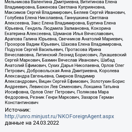
Мельникова Валентина Дмитриевна, Вититинова Елена
Владимировна, Баженова Светлана Куприяновна,
Максимов Сергей Владимирович, Беляев Сергей Иванович,
Голубева Елена Николаевна, Ганнушкина Светлана
Алексеевна, Закс Елена Владимировна, Буртина Елена
Юрьевна, Гендель Людмила Залмановна, Кокорина
Екатерина Алексеевна, Шуманов Илья Вячеславович,
Арапова Галина Юрьевна, Свечников Анатолий Мариевич,
Прохоров Вадим Юрьевич, Шахова Елена Владимировна,
Подузов Сергей Васильевич, Протасова Ирина
Вячеславовна, Литинский Леонид Борисович, Лукашевский
Сергей Маркович, Бахмин Вячеслав Иванович, Шабад
Анатолий Ефимович, Сухих Дарья Николаевна, Орлов Олег
Петрович, Добровольская Анна Дмитриевна, Королева
Александра Евгеньевна, Смирнов Владимир
Александрович, Вицин Сергей Ефимович, Золотухин Борис
Андреевич, Левинсон Лев Семенович, Локшина Татьяна
Иосифовна, Орлов Олег Петрович, Полякова Мара
Федоровна, Резник Генри Маркович, Захаров Герман
Константинович
Источник:
http://unro.minjust.ru/NKOForeignAgent.aspx
данные на
24.03.2022