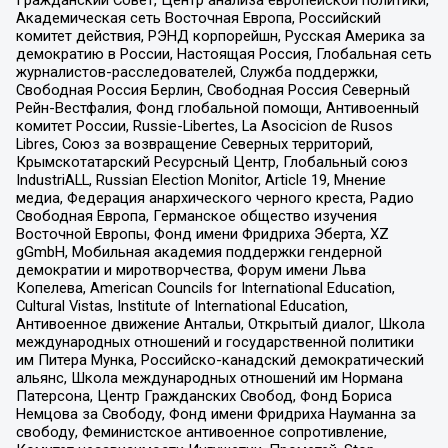
Гражданский Совет, Центр анализа европейской политики,
Академическая сеть Восточная Европа, Российский
комитет действия, РЭНД корпорейшн, Русская Америка за
демократию в России, Настоящая Россия, Глобальная сеть
журналистов-расследователей, Служба поддержки,
Свободная Россия Берлин, Свободная Россия Северный
Рейн-Вестфалия, Фонд глобальной помощи, Антивоенный
комитет России, Russie-Libertes, La Asocicion de Rusos
Libres, Союз за возвращение Северных территорий,
Крымскотатарский Ресурсный Центр, Глобальный союз
IndustriALL, Russian Election Monitor, Article 19, Мнение
медиа, Федерация анархического черного креста, Радио
Свободная Европа, Германское общество изучения
Восточной Европы, Фонд имени Фридриха Эберта, XZ
gGmbH, Мобильная академия поддержки гендерной
демократии и миротворчества, Форум имени Льва
Копелева, American Councils for International Education,
Cultural Vistas, Institute of International Education,
Антивоенное движение Антальи, Открытый диалог, Школа
международных отношений и государственной политики
им Питера Мунка, Российско-канадский демократический
альянс, Школа международных отношений им Нормана
Патерсона, Центр Гражданских Свобод, Фонд Бориса
Немцова за Свободу, Фонд имени Фридриха Науманна за
свободу, Феминистское антивоенное сопротивление,