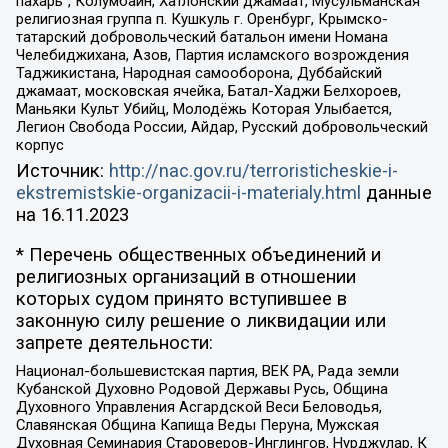
пахарь”, Колумбайн, Хатлонский джамаат, Мусульманская
религиозная группа п. Кушкуль г. Оренбург, Крымско-
татарский добровольческий батальон имени Номана
Челебиджихана, Азов, Партия исламского возрождения
Таджикистана, Народная самооборона, Дуббайский
джамаат, московская ячейка, Батал-Хаджи Белхороев,
Маньяки Культ Убийц, Молодёжь Которая Улыбается,
Легион Свобода России, Айдар, Русский добровольческий
корпус
Источник:
http://nac.gov.ru/terroristicheskie-i-
ekstremistskie-organizacii-i-materialy.html
данные
на
16.11.2023
* Перечень общественных объединений и
религиозных организаций в отношении
которых судом принято вступившее в
законную силу решение о ликвидации или
запрете деятельности:
Национал-большевистская партия, ВЕК РА, Рада земли
Кубанской Духовно Родовой Державы Русь, Община
Духовного Управления Асгардской Веси Беловодья,
Славянская Община Капища Веды Перуна, Мужская
Духовная Семинария Староверов-Инглингов, Нурджулар, К