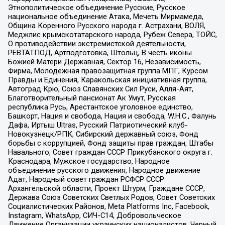
Этнополитическое объединение Русские, Русское
национальное объединение Атака, Мечеть Мирмамеда,
Община Коренного Русского народа г. Астрахани, ВОЛЯ,
Меджлис крымскотатарского народа, Рубеж Севера, ТОЙС,
О противодействии экстремистской деятельности,
РЕВТАТПОД, Артподготовка, Штольц, В честь иконы
Божией Матери Державная, Сектор 16, Независимость,
Фирма, Молодежная правозащитная группа МПГ, Курсом
Правды и Единения, Каракольская инициативная группа,
Автоград Крю, Союз Славянских Сил Руси, Алля-Аят,
Благотворительный пансионат Ак Умут, Русская
республика Русь, Арестантское уголовное единство,
Башкорт, Нация и свобода, Нация и свобода, W.H.С., Фалунь
Дафа, Иртыш Ultras, Русский Патриотический клуб-
Новокузнецк/РПК, Сибирский державный союз, Фонд
борьбы с коррупцией, Фонд защиты прав граждан, Штабы
Навального, Совет граждан СССР Прикубанского округа г.
Краснодара, Мужское государство, Народное
объединение русского движения, Народное движение
Адат, Народный совет граждан РСФСР СССР
Архангельской области, Проект Штурм, Граждане СССР,
Держава Союз Советских Светлых Родов, Совет Советских
Социалистических Районов, Meta Platforms Inc, Facebook,
Instagram, WhatsApp, СИЧ-С14, Добровольческое
Движение Организации украинских националистов, Черный