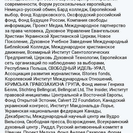
современности, Форум русскоязычных европейцев,
Немецко-русский обмен, Бард колледж, Европейский
выбор, Фонд Ходорковского, Оксфордский российский
фонд, Фонд Будущее России, Компания свободы
информации, Проект Медиа, Международное партнерство
за права человека, Духовное Управление Евангельских
Христиан Украинской Христианской Церкви, Новое
Поколение, Духовное Учебное Заведение Международный
Библейский Колледж, Международное христианское
движение, Всемирный Институт Саентологических
Предприятий, Церковь Духовной Технологии, Европейская
сеть организаций по наблюдению за выборами,
Республика Польша, СВОБОДНЫЙ ИДЕЛЬ-УРАЛ,
Ассоциация развития журналистики, IStories fonds,
Королевский Институт Международных Отношений,
КРИМСЬКА ПРАВОЗАХИСНА ГРУПА, Фонд имени Генриха
Бёлля, Stichting Bellingcat, Bellingcat Ltd, The Insider, Институт
правовой инициативы Центральной и Восточной Европы,
Фонд Открытой Эстонии, Calvert 22 Foundation, Канадский
украинский конгресс, Институт Макдональда-Лорье,
Украинская национальная федерация Канады,
Декабристы, Международный научный центр им Вудро
Вильсона, Свободная пресса, Возрождение, Всеукраинский
духовный центр , Риддл, Русский антивоенный комитет в
Швеции, Проект Медуза, Фонд Андрея Сахарова, Форум