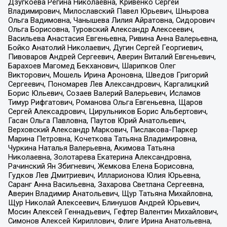
Дзугкоева Регина Николаевна, Кривенко Сергей
Владимирович, Милославский Павел Юрьевич, Шнырова
Ольга Вадимовна, Чанышева Лилия Айратовна, Сидорович
Ольга Борисовна, Туровский Александр Алексеевич,
Васильева Анастасия Евгеньевна, Ривина Анна Валерьевна,
Бойко Анатолий Николаевич, Дугин Сергей Георгиевич,
Пивоваров Андрей Сергеевич, Аверин Виталий Евгеньевич,
Барахоев Магомед Бекханович, Шарипков Олег
Викторович, Мошель Ирина Ароновна, Шведов Григорий
Сергеевич, Пономарев Лев Александрович, Каргалицкий
Борис Юльевич, Созаев Валерий Валерьевич, Исламов
Тимур Рифгатович, Романова Ольга Евгеньевна, Щаров
Сергей Алексадрович, Цирульников Борис Альбертович,
Гасан Ольга Павловна, Паутов Юрий Анатольевич,
Верховский Александр Маркович, Пислакова-Паркер
Марина Петровна, Кочеткова Татьяна Владимировна,
Чуркина Наталья Валерьевна, Акимова Татьяна
Николаевна, Золотарева Екатерина Александровна,
Рачинский Ян Збигневич, Жемкова Елена Борисовна,
Гудков Лев Дмитриевич, Илларионова Юлия Юрьевна,
Саранг Анна Васильевна, Захарова Светлана Сергеевна,
Аверин Владимир Анатольевич, Щур Татьяна Михайловна,
Щур Николай Алексеевич, Блинушов Андрей Юрьевич,
Мосин Алексей Геннадьевич, Гефтер Валентин Михайлович,
Симонов Алексей Кириллович, Флиге Ирина Анатольевна,