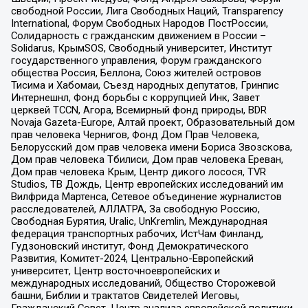
свободной России, Лига Свободных Наций, Transparеncy
International, Форум Свободных Народов ПостРоссии,
Солидарность с гражданским движением в России –
Solidarus, КрымSOS, Свободный университет, Институт
государственного управления, Форум гражданского
общества Россия, Беллона, Союз жителей островов
Тисима и Хабомаи, Съезд народных депутатов, Гринпис
Интернешнл, Фонд борьбы с коррупцией Инк, Завет
церквей TCCN, Агора, Всемирный фонд природы, BDR
Novaja Gazeta-Europe, Алтай проект, Образовательный дом
прав человека Чернигов, Фонд Дом Прав Человека,
Белорусский дом прав человека имени Бориса Звозскова,
Дом прав человека Тбилиси, Дом прав человека Ереван,
Дом прав человека Крым, Центр дикого лосося, TVR
Studios, ТВ Дождь, Центр европейских исследований им
Вилфрида Мартенса, Сетевое объединение журналистов
расследователей, АЛЛАТРА, За свободную Россию,
Свободная Бурятия, Uralic, UnKremlin, Международная
федерация транспортных рабочих, ИстЧам Финланд,
Гудзоновский институт, Фонд Демократического
Развития, Комитет-2024, Центрально-Европейский
университет, Центр восточноевропейских и
международных исследований, Общество Сторожевой
башни, Библии и трактатов Свидетелей Иеговы,