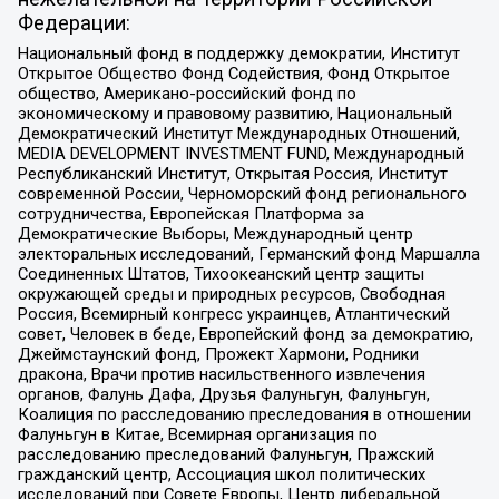
Федерации:
Национальный фонд в поддержку демократии, Институт
Открытое Общество Фонд Содействия, Фонд Открытое
общество, Американо-российский фонд по
экономическому и правовому развитию, Национальный
Демократический Институт Международных Отношений,
MEDIA DEVELOPMENT INVESTMENT FUND, Международный
Республиканский Институт, Открытая Россия, Институт
современной России, Черноморский фонд регионального
сотрудничества, Европейская Платформа за
Демократические Выборы, Международный центр
электоральных исследований, Германский фонд Маршалла
Соединенных Штатов, Тихоокеанский центр защиты
окружающей среды и природных ресурсов, Свободная
Россия, Всемирный конгресс украинцев, Атлантический
совет, Человек в беде, Европейский фонд за демократию,
Джеймстаунский фонд, Прожект Хармони, Родники
дракона, Врачи против насильственного извлечения
органов, Фалунь Дафа, Друзья Фалуньгун, Фалуньгун,
Коалиция по расследованию преследования в отношении
Фалуньгун в Китае, Всемирная организация по
расследованию преследований Фалуньгун, Пражский
гражданский центр, Ассоциация школ политических
исследований при Совете Европы, Центр либеральной