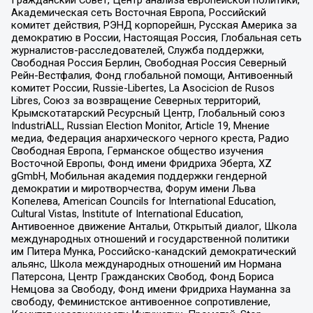
Гражданский Совет, Центр анализа европейской политики,
Академическая сеть Восточная Европа, Российский
комитет действия, РЭНД корпорейшн, Русская Америка за
демократию в России, Настоящая Россия, Глобальная сеть
журналистов-расследователей, Служба поддержки,
Свободная Россия Берлин, Свободная Россия Северный
Рейн-Вестфалия, Фонд глобальной помощи, Антивоенный
комитет России, Russie-Libertes, La Asocicion de Rusos
Libres, Союз за возвращение Северных территорий,
Крымскотатарский Ресурсный Центр, Глобальный союз
IndustriALL, Russian Election Monitor, Article 19, Мнение
медиа, Федерация анархического черного креста, Радио
Свободная Европа, Германское общество изучения
Восточной Европы, Фонд имени Фридриха Эберта, XZ
gGmbH, Мобильная академия поддержки гендерной
демократии и миротворчества, Форум имени Льва
Копелева, American Councils for International Education,
Cultural Vistas, Institute of International Education,
Антивоенное движение Антальи, Открытый диалог, Школа
международных отношений и государственной политики
им Питера Мунка, Российско-канадский демократический
альянс, Школа международных отношений им Нормана
Патерсона, Центр Гражданских Свобод, Фонд Бориса
Немцова за Свободу, Фонд имени Фридриха Науманна за
свободу, Феминистское антивоенное сопротивление,