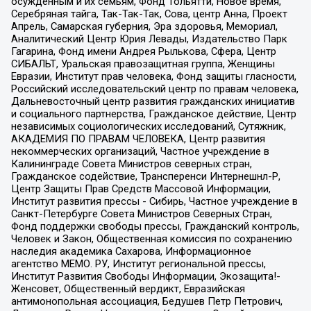
осужденным и их семьям, Фонд Тольятти, Новое время,
Серебряная тайга, Так-Так-Так, Сова, центр Анна, Проект
Апрель, Самарская губерния, Эра здоровья, Мемориал,
Аналитический Центр Юрия Левады, Издательство Парк
Гагарина, Фонд имени Андрея Рылькова, Сфера, Центр
СИБАЛЬТ, Уральская правозащитная группа, Женщины
Евразии, Институт прав человека, Фонд защиты гласности,
Российский исследовательский центр по правам человека,
Дальневосточный центр развития гражданских инициатив
и социального партнерства, Гражданское действие, Центр
независимых социологических исследований, Сутяжник,
АКАДЕМИЯ ПО ПРАВАМ ЧЕЛОВЕКА, Центр развития
некоммерческих организаций, Частное учреждение в
Калининграде Совета Министров северных стран,
Гражданское содействие, Трансперенси Интернешнл-Р,
Центр Защиты Прав Средств Массовой Информации,
Институт развития прессы - Сибирь, Частное учреждение в
Санкт-Петербурге Совета Министров Северных Стран,
Фонд поддержки свободы прессы, Гражданский контроль,
Человек и Закон, Общественная комиссия по сохранению
наследия академика Сахарова, Информационное
агентство МЕМО. РУ, Институт региональной прессы,
Институт Развития Свободы Информации, Экозащита!-
Женсовет, Общественный вердикт, Евразийская
антимонопольная ассоциация, Бедушев Петр Петрович,