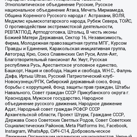
Этнополитическое объединение Русские, Русское
национальное объединение Атака, Мечеть Мирмамеда,
Община Коренного Русского народа г. Астрахани, ВОЛЯ,
Меджлис крымскотатарского народа, Рубеж Севера, ТОЙС,
О противодействии экстремистской деятельности,
РЕВТАТПОД, Артподготовка, Штольц, В честь иконы
Божией Матери Державная, Сектор 16, Независимость,
Фирма, Молодежная правозащитная группа МПГ, Курсом
Правды и Единения, Каракольская инициативная группа,
Автоград Крю, Союз Славянских Сил Руси, Алля-Аят,
Благотворительный пансионат Ак Умут, Русская
республика Русь, Арестантское уголовное единство,
Башкорт, Нация и свобода, Нация и свобода, W.H.С., Фалунь
Дафа, Иртыш Ultras, Русский Патриотический клуб-
Новокузнецк/РПК, Сибирский державный союз, Фонд
борьбы с коррупцией, Фонд защиты прав граждан, Штабы
Навального, Совет граждан СССР Прикубанского округа г.
Краснодара, Мужское государство, Народное
объединение русского движения, Народное движение
Адат, Народный совет граждан РСФСР СССР
Архангельской области, Проект Штурм, Граждане СССР,
Держава Союз Советских Светлых Родов, Совет Советских
Социалистических Районов, Meta Platforms Inc, Facebook,
Instagram, WhatsApp, СИЧ-С14, Добровольческое
Движение Организации украинских националистов, Черный