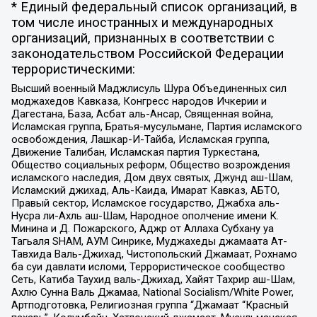
* Единый федеральный список организаций, в
том числе иностранных и международных
организаций, признанных в соответствии с
законодательством Российской Федерации
террористическими:
Высший военный Маджлисуль Шура Объединенных сил
моджахедов Кавказа, Конгресс народов Ичкерии и
Дагестана, База, Асбат аль-Ансар, Священная война,
Исламская группа, Братья-мусульмане, Партия исламского
освобождения, Лашкар-И-Тайба, Исламская группа,
Движение Талибан, Исламская партия Туркестана,
Общество социальных реформ, Общество возрождения
исламского наследия, Дом двух святых, Джунд аш-Шам,
Исламский джихад, Аль-Каида, Имарат Кавказ, АБТО,
Правый сектор, Исламское государство, Джабха аль-
Нусра ли-Ахль аш-Шам, Народное ополчение имени К.
Минина и Д. Пожарского, Аджр от Аллаха Субхану уа
Тагьаля SHAM, АУМ Синрике, Муджахеды джамаата Ат-
Тавхида Валь-Джихад, Чистопольский Джамаат, Рохнамо
ба суи давлати исломи, Террористическое сообщество
Сеть, Катиба Таухид валь-Джихад, Хайят Тахрир аш-Шам,
Ахлю Сунна Валь Джамаа, National Socialism/White Power,
Артподготовка, Религиозная группа “Джамаат “Красный