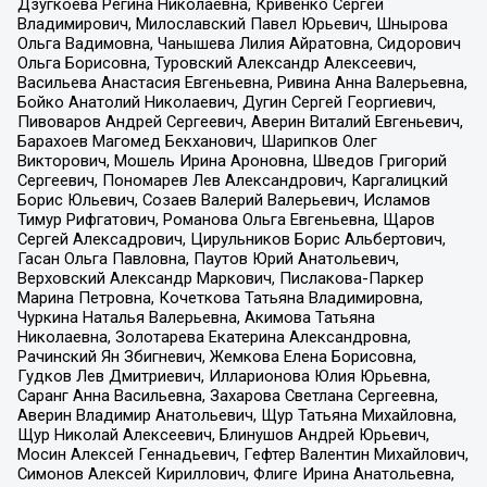
Дзугкоева Регина Николаевна, Кривенко Сергей
Владимирович, Милославский Павел Юрьевич, Шнырова
Ольга Вадимовна, Чанышева Лилия Айратовна, Сидорович
Ольга Борисовна, Туровский Александр Алексеевич,
Васильева Анастасия Евгеньевна, Ривина Анна Валерьевна,
Бойко Анатолий Николаевич, Дугин Сергей Георгиевич,
Пивоваров Андрей Сергеевич, Аверин Виталий Евгеньевич,
Барахоев Магомед Бекханович, Шарипков Олег
Викторович, Мошель Ирина Ароновна, Шведов Григорий
Сергеевич, Пономарев Лев Александрович, Каргалицкий
Борис Юльевич, Созаев Валерий Валерьевич, Исламов
Тимур Рифгатович, Романова Ольга Евгеньевна, Щаров
Сергей Алексадрович, Цирульников Борис Альбертович,
Гасан Ольга Павловна, Паутов Юрий Анатольевич,
Верховский Александр Маркович, Пислакова-Паркер
Марина Петровна, Кочеткова Татьяна Владимировна,
Чуркина Наталья Валерьевна, Акимова Татьяна
Николаевна, Золотарева Екатерина Александровна,
Рачинский Ян Збигневич, Жемкова Елена Борисовна,
Гудков Лев Дмитриевич, Илларионова Юлия Юрьевна,
Саранг Анна Васильевна, Захарова Светлана Сергеевна,
Аверин Владимир Анатольевич, Щур Татьяна Михайловна,
Щур Николай Алексеевич, Блинушов Андрей Юрьевич,
Мосин Алексей Геннадьевич, Гефтер Валентин Михайлович,
Симонов Алексей Кириллович, Флиге Ирина Анатольевна,