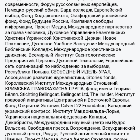
современности, Форум русскоязычных европейцев,
Немецко-русский обмен, Бард колледж, Европейский
выбор, Фонд Ходорковского, Оксфордский российский
фонд, Фонд Будущее России, Компания свободы
информации, Проект Медиа, Международное партнерство
за права человека, Духовное Управление Евангельских
Христиан Украинской Христианской Церкви, Новое
Поколение, Духовное Учебное Заведение Международный
Библейский Колледж, Международное христианское
движение, Всемирный Институт Саентологических
Предприятий, Церковь Духовной Технологии, Европейская
сеть организаций по наблюдению за выборами,
Республика Польша, СВОБОДНЫЙ ИДЕЛЬ-УРАЛ,
Ассоциация развития журналистики, IStories fonds,
Королевский Институт Международных Отношений,
КРИМСЬКА ПРАВОЗАХИСНА ГРУПА, Фонд имени Генриха
Бёлля, Stichting Bellingcat, Bellingcat Ltd, The Insider, Институт
правовой инициативы Центральной и Восточной Европы,
Фонд Открытой Эстонии, Calvert 22 Foundation, Канадский
украинский конгресс, Институт Макдональда-Лорье,
Украинская национальная федерация Канады,
Декабристы, Международный научный центр им Вудро
Вильсона, Свободная пресса, Возрождение, Всеукраинский
духовный центр , Риддл, Русский антивоенный комитет в
Швеции, Проект Медуза, Фонд Андрея Сахарова, Форум