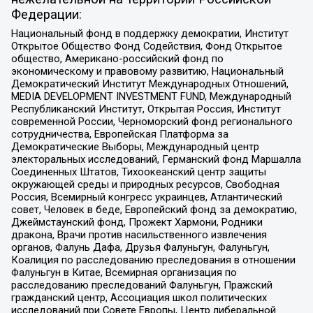
Федерации:
Национальный фонд в поддержку демократии, Институт
Открытое Общество Фонд Содействия, Фонд Открытое
общество, Американо-российский фонд по
экономическому и правовому развитию, Национальный
Демократический Институт Международных Отношений,
MEDIA DEVELOPMENT INVESTMENT FUND, Международный
Республиканский Институт, Открытая Россия, Институт
современной России, Черноморский фонд регионального
сотрудничества, Европейская Платформа за
Демократические Выборы, Международный центр
электоральных исследований, Германский фонд Маршалла
Соединенных Штатов, Тихоокеанский центр защиты
окружающей среды и природных ресурсов, Свободная
Россия, Всемирный конгресс украинцев, Атлантический
совет, Человек в беде, Европейский фонд за демократию,
Джеймстаунский фонд, Прожект Хармони, Родники
дракона, Врачи против насильственного извлечения
органов, Фалунь Дафа, Друзья Фалуньгун, Фалуньгун,
Коалиция по расследованию преследования в отношении
Фалуньгун в Китае, Всемирная организация по
расследованию преследований Фалуньгун, Пражский
гражданский центр, Ассоциация школ политических
исследований при Совете Европы, Центр либеральной