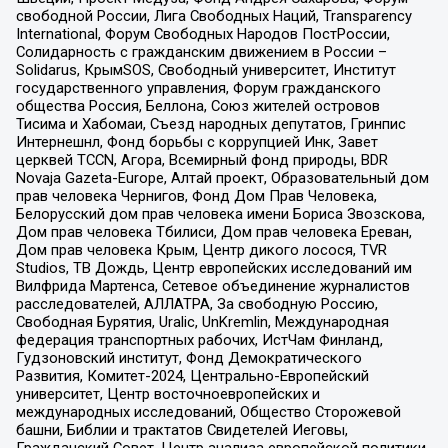
свободной России, Лига Свободных Наций, Transparеncy
International, Форум Свободных Народов ПостРоссии,
Солидарность с гражданским движением в России –
Solidarus, КрымSOS, Свободный университет, Институт
государственного управления, Форум гражданского
общества Россия, Беллона, Союз жителей островов
Тисима и Хабомаи, Съезд народных депутатов, Гринпис
Интернешнл, Фонд борьбы с коррупцией Инк, Завет
церквей TCCN, Агора, Всемирный фонд природы, BDR
Novaja Gazeta-Europe, Алтай проект, Образовательный дом
прав человека Чернигов, Фонд Дом Прав Человека,
Белорусский дом прав человека имени Бориса Звозскова,
Дом прав человека Тбилиси, Дом прав человека Ереван,
Дом прав человека Крым, Центр дикого лосося, TVR
Studios, ТВ Дождь, Центр европейских исследований им
Вилфрида Мартенса, Сетевое объединение журналистов
расследователей, АЛЛАТРА, За свободную Россию,
Свободная Бурятия, Uralic, UnKremlin, Международная
федерация транспортных рабочих, ИстЧам Финланд,
Гудзоновский институт, Фонд Демократического
Развития, Комитет-2024, Центрально-Европейский
университет, Центр восточноевропейских и
международных исследований, Общество Сторожевой
башни, Библии и трактатов Свидетелей Иеговы,