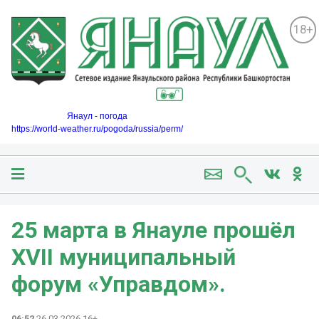
18+
Янаул - погода
https://world-weather.ru/pogoda/russia/perm/
25 марта в Янауле прошёл
XVII муниципальный
форум «Управдом».
06:52
26.03.2026 16+