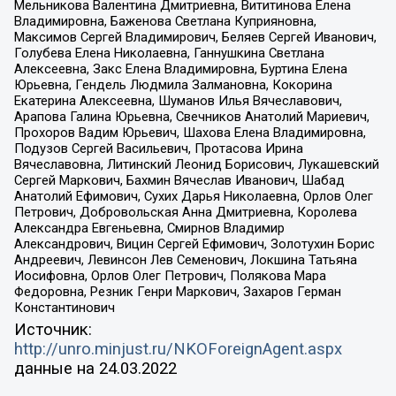
Мельникова Валентина Дмитриевна, Вититинова Елена
Владимировна, Баженова Светлана Куприяновна,
Максимов Сергей Владимирович, Беляев Сергей Иванович,
Голубева Елена Николаевна, Ганнушкина Светлана
Алексеевна, Закс Елена Владимировна, Буртина Елена
Юрьевна, Гендель Людмила Залмановна, Кокорина
Екатерина Алексеевна, Шуманов Илья Вячеславович,
Арапова Галина Юрьевна, Свечников Анатолий Мариевич,
Прохоров Вадим Юрьевич, Шахова Елена Владимировна,
Подузов Сергей Васильевич, Протасова Ирина
Вячеславовна, Литинский Леонид Борисович, Лукашевский
Сергей Маркович, Бахмин Вячеслав Иванович, Шабад
Анатолий Ефимович, Сухих Дарья Николаевна, Орлов Олег
Петрович, Добровольская Анна Дмитриевна, Королева
Александра Евгеньевна, Смирнов Владимир
Александрович, Вицин Сергей Ефимович, Золотухин Борис
Андреевич, Левинсон Лев Семенович, Локшина Татьяна
Иосифовна, Орлов Олег Петрович, Полякова Мара
Федоровна, Резник Генри Маркович, Захаров Герман
Константинович
Источник:
http://unro.minjust.ru/NKOForeignAgent.aspx
данные на
24.03.2022