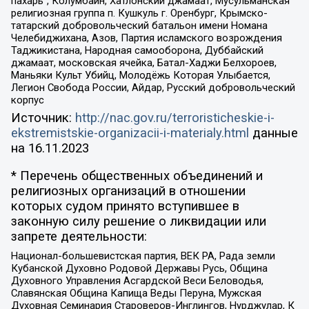
пахарь”, Колумбайн, Хатлонский джамаат, Мусульманская
религиозная группа п. Кушкуль г. Оренбург, Крымско-
татарский добровольческий батальон имени Номана
Челебиджихана, Азов, Партия исламского возрождения
Таджикистана, Народная самооборона, Дуббайский
джамаат, московская ячейка, Батал-Хаджи Белхороев,
Маньяки Культ Убийц, Молодёжь Которая Улыбается,
Легион Свобода России, Айдар, Русский добровольческий
корпус
Источник:
http://nac.gov.ru/terroristicheskie-i-
ekstremistskie-organizacii-i-materialy.html
данные
на
16.11.2023
* Перечень общественных объединений и
религиозных организаций в отношении
которых судом принято вступившее в
законную силу решение о ликвидации или
запрете деятельности:
Национал-большевистская партия, ВЕК РА, Рада земли
Кубанской Духовно Родовой Державы Русь, Община
Духовного Управления Асгардской Веси Беловодья,
Славянская Община Капища Веды Перуна, Мужская
Духовная Семинария Староверов-Инглингов, Нурджулар, К