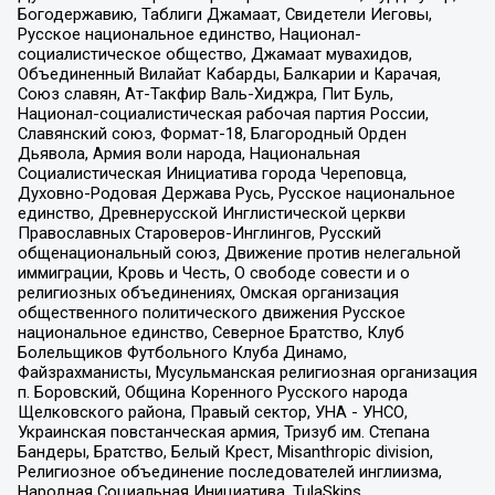
Богодержавию, Таблиги Джамаат, Свидетели Иеговы,
Русское национальное единство, Национал-
социалистическое общество, Джамаат мувахидов,
Объединенный Вилайат Кабарды, Балкарии и Карачая,
Союз славян, Ат-Такфир Валь-Хиджра, Пит Буль,
Национал-социалистическая рабочая партия России,
Славянский союз, Формат-18, Благородный Орден
Дьявола, Армия воли народа, Национальная
Социалистическая Инициатива города Череповца,
Духовно-Родовая Держава Русь, Русское национальное
единство, Древнерусской Инглистической церкви
Православных Староверов-Инглингов, Русский
общенациональный союз, Движение против нелегальной
иммиграции, Кровь и Честь, О свободе совести и о
религиозных объединениях, Омская организация
общественного политического движения Русское
национальное единство, Северное Братство, Клуб
Болельщиков Футбольного Клуба Динамо,
Файзрахманисты, Мусульманская религиозная организация
п. Боровский, Община Коренного Русского народа
Щелковского района, Правый сектор, УНА - УНСО,
Украинская повстанческая армия, Тризуб им. Степана
Бандеры, Братство, Белый Крест, Misanthropic division,
Религиозное объединение последователей инглиизма,
Народная Социальная Инициатива, TulaSkins,