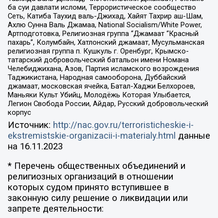
ба суи давлати исломи, Террористическое сообщество
Сеть, Катиба Таухид валь-Джихад, Хайят Тахрир аш-Шам,
Ахлю Сунна Валь Джамаа, National Socialism/White Power,
Артподготовка, Религиозная группа “Джамаат “Красный
пахарь”, Колумбайн, Хатлонский джамаат, Мусульманская
религиозная группа п. Кушкуль г. Оренбург, Крымско-
татарский добровольческий батальон имени Номана
Челебиджихана, Азов, Партия исламского возрождения
Таджикистана, Народная самооборона, Дуббайский
джамаат, московская ячейка, Батал-Хаджи Белхороев,
Маньяки Культ Убийц, Молодёжь Которая Улыбается,
Легион Свобода России, Айдар, Русский добровольческий
корпус
Источник:
http://nac.gov.ru/terroristicheskie-i-
ekstremistskie-organizacii-i-materialy.html
данные
на
16.11.2023
* Перечень общественных объединений и
религиозных организаций в отношении
которых судом принято вступившее в
законную силу решение о ликвидации или
запрете деятельности: