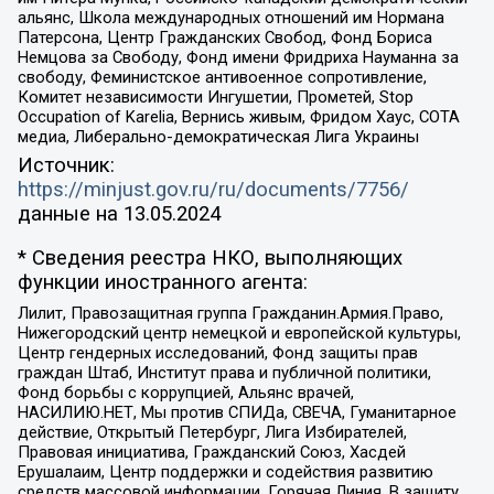
альянс, Школа международных отношений им Нормана
Патерсона, Центр Гражданских Свобод, Фонд Бориса
Немцова за Свободу, Фонд имени Фридриха Науманна за
свободу, Феминистское антивоенное сопротивление,
Комитет независимости Ингушетии, Прометей, Stop
Occupation of Karelia, Вернись живым, Фридом Хаус, СОТА
медиа, Либерально-демократическая Лига Украины
Источник:
https://minjust.gov.ru/ru/documents/7756/
данные на
13.05.2024
* Сведения реестра НКО, выполняющих
функции иностранного агента:
Лилит, Правозащитная группа Гражданин.Армия.Право,
Нижегородский центр немецкой и европейской культуры,
Центр гендерных исследований, Фонд защиты прав
граждан Штаб, Институт права и публичной политики,
Фонд борьбы с коррупцией, Альянс врачей,
НАСИЛИЮ.НЕТ, Мы против СПИДа, СВЕЧА, Гуманитарное
действие, Открытый Петербург, Лига Избирателей,
Правовая инициатива, Гражданский Союз, Хасдей
Ерушалаим, Центр поддержки и содействия развитию
средств массовой информации, Горячая Линия, В защиту