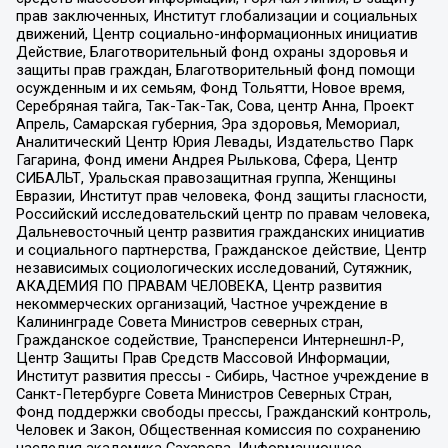
прав заключенных, Институт глобализации и социальных
движений, Центр социально-информационных инициатив
Действие, Благотворительный фонд охраны здоровья и
защиты прав граждан, Благотворительный фонд помощи
осужденным и их семьям, Фонд Тольятти, Новое время,
Серебряная тайга, Так-Так-Так, Сова, центр Анна, Проект
Апрель, Самарская губерния, Эра здоровья, Мемориал,
Аналитический Центр Юрия Левады, Издательство Парк
Гагарина, Фонд имени Андрея Рылькова, Сфера, Центр
СИБАЛЬТ, Уральская правозащитная группа, Женщины
Евразии, Институт прав человека, Фонд защиты гласности,
Российский исследовательский центр по правам человека,
Дальневосточный центр развития гражданских инициатив
и социального партнерства, Гражданское действие, Центр
независимых социологических исследований, Сутяжник,
АКАДЕМИЯ ПО ПРАВАМ ЧЕЛОВЕКА, Центр развития
некоммерческих организаций, Частное учреждение в
Калининграде Совета Министров северных стран,
Гражданское содействие, Трансперенси Интернешнл-Р,
Центр Защиты Прав Средств Массовой Информации,
Институт развития прессы - Сибирь, Частное учреждение в
Санкт-Петербурге Совета Министров Северных Стран,
Фонд поддержки свободы прессы, Гражданский контроль,
Человек и Закон, Общественная комиссия по сохранению
наследия академика Сахарова, Информационное