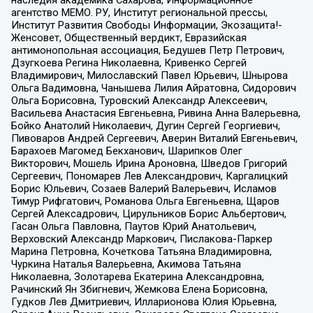
агентство МЕМО. РУ, Институт региональной прессы,
Институт Развития Свободы Информации, Экозащита!-
Женсовет, Общественный вердикт, Евразийская
антимонопольная ассоциация, Бедушев Петр Петрович,
Дзугкоева Регина Николаевна, Кривенко Сергей
Владимирович, Милославский Павел Юрьевич, Шнырова
Ольга Вадимовна, Чанышева Лилия Айратовна, Сидорович
Ольга Борисовна, Туровский Александр Алексеевич,
Васильева Анастасия Евгеньевна, Ривина Анна Валерьевна,
Бойко Анатолий Николаевич, Дугин Сергей Георгиевич,
Пивоваров Андрей Сергеевич, Аверин Виталий Евгеньевич,
Барахоев Магомед Бекханович, Шарипков Олег
Викторович, Мошель Ирина Ароновна, Шведов Григорий
Сергеевич, Пономарев Лев Александрович, Каргалицкий
Борис Юльевич, Созаев Валерий Валерьевич, Исламов
Тимур Рифгатович, Романова Ольга Евгеньевна, Щаров
Сергей Алексадрович, Цирульников Борис Альбертович,
Гасан Ольга Павловна, Паутов Юрий Анатольевич,
Верховский Александр Маркович, Пислакова-Паркер
Марина Петровна, Кочеткова Татьяна Владимировна,
Чуркина Наталья Валерьевна, Акимова Татьяна
Николаевна, Золотарева Екатерина Александровна,
Рачинский Ян Збигневич, Жемкова Елена Борисовна,
Гудков Лев Дмитриевич, Илларионова Юлия Юрьевна,