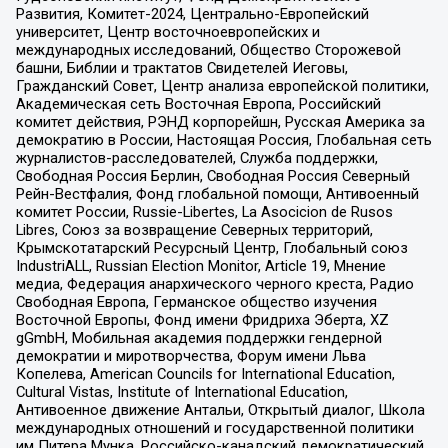
Развития, Комитет-2024, Центрально-Европейский
университет, Центр восточноевропейских и
международных исследований, Общество Сторожевой
башни, Библии и трактатов Свидетелей Иеговы,
Гражданский Совет, Центр анализа европейской политики,
Академическая сеть Восточная Европа, Российский
комитет действия, РЭНД корпорейшн, Русская Америка за
демократию в России, Настоящая Россия, Глобальная сеть
журналистов-расследователей, Служба поддержки,
Свободная Россия Берлин, Свободная Россия Северный
Рейн-Вестфалия, Фонд глобальной помощи, Антивоенный
комитет России, Russie-Libertes, La Asocicion de Rusos
Libres, Союз за возвращение Северных территорий,
Крымскотатарский Ресурсный Центр, Глобальный союз
IndustriALL, Russian Election Monitor, Article 19, Мнение
медиа, Федерация анархического черного креста, Радио
Свободная Европа, Германское общество изучения
Восточной Европы, Фонд имени Фридриха Эберта, XZ
gGmbH, Мобильная академия поддержки гендерной
демократии и миротворчества, Форум имени Льва
Копелева, American Councils for International Education,
Cultural Vistas, Institute of International Education,
Антивоенное движение Антальи, Открытый диалог, Школа
международных отношений и государственной политики
им Питера Мунка, Российско-канадский демократический