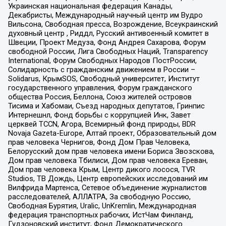
Украинская национальная федерация Канады,
Декабристы, Международный научный центр им Вудро
Вильсона, Свободная пресса, Возрождение, Всеукраинский
духовный центр , Риддл, Русский антивоенный комитет в
Швеции, Проект Медуза, Фонд Андрея Сахарова, Форум
свободной России, Лига Свободных Наций, Transparеncy
International, Форум Свободных Народов ПостРоссии,
Солидарность с гражданским движением в России –
Solidarus, КрымSOS, Свободный университет, Институт
государственного управления, Форум гражданского
общества Россия, Беллона, Союз жителей островов
Тисима и Хабомаи, Съезд народных депутатов, Гринпис
Интернешнл, Фонд борьбы с коррупцией Инк, Завет
церквей TCCN, Агора, Всемирный фонд природы, BDR
Novaja Gazeta-Europe, Алтай проект, Образовательный дом
прав человека Чернигов, Фонд Дом Прав Человека,
Белорусский дом прав человека имени Бориса Звозскова,
Дом прав человека Тбилиси, Дом прав человека Ереван,
Дом прав человека Крым, Центр дикого лосося, TVR
Studios, ТВ Дождь, Центр европейских исследований им
Вилфрида Мартенса, Сетевое объединение журналистов
расследователей, АЛЛАТРА, За свободную Россию,
Свободная Бурятия, Uralic, UnKremlin, Международная
федерация транспортных рабочих, ИстЧам Финланд,
Гудзоновский институт, Фонд Демократического