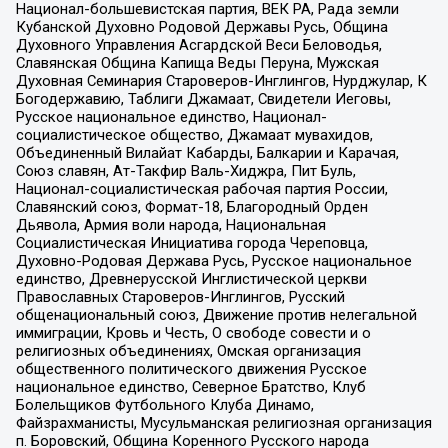
Национал-большевистская партия, ВЕК РА, Рада земли
Кубанской Духовно Родовой Державы Русь, Община
Духовного Управления Асгардской Веси Беловодья,
Славянская Община Капища Веды Перуна, Мужская
Духовная Семинария Староверов-Инглингов, Нурджулар, К
Богодержавию, Таблиги Джамаат, Свидетели Иеговы,
Русское национальное единство, Национал-
социалистическое общество, Джамаат мувахидов,
Объединенный Вилайат Кабарды, Балкарии и Карачая,
Союз славян, Ат-Такфир Валь-Хиджра, Пит Буль,
Национал-социалистическая рабочая партия России,
Славянский союз, Формат-18, Благородный Орден
Дьявола, Армия воли народа, Национальная
Социалистическая Инициатива города Череповца,
Духовно-Родовая Держава Русь, Русское национальное
единство, Древнерусской Инглистической церкви
Православных Староверов-Инглингов, Русский
общенациональный союз, Движение против нелегальной
иммиграции, Кровь и Честь, О свободе совести и о
религиозных объединениях, Омская организация
общественного политического движения Русское
национальное единство, Северное Братство, Клуб
Болельщиков Футбольного Клуба Динамо,
Файзрахманисты, Мусульманская религиозная организация
п. Боровский, Община Коренного Русского народа