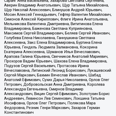
Саранг Анна Васильевна, Захарова Светлана Сергеевна,
Аверин Владимир Анатольевич, Щур Татьяна Михайловна,
Щур Николай Алексеевич, Блинушов Андрей Юрьевич,
Мосин Алексей Геннадьевич, Гефтер Валентин Михайлович,
Симонов Алексей Кириллович, Флиге Ирина Анатольевна,
Мельникова Валентина Дмитриевна, Вититинова Елена
Владимировна, Баженова Светлана Куприяновна,
Максимов Сергей Владимирович, Беляев Сергей Иванович,
Голубева Елена Николаевна, Ганнушкина Светлана
Алексеевна, Закс Елена Владимировна, Буртина Елена
Юрьевна, Гендель Людмила Залмановна, Кокорина
Екатерина Алексеевна, Шуманов Илья Вячеславович,
Арапова Галина Юрьевна, Свечников Анатолий Мариевич,
Прохоров Вадим Юрьевич, Шахова Елена Владимировна,
Подузов Сергей Васильевич, Протасова Ирина
Вячеславовна, Литинский Леонид Борисович, Лукашевский
Сергей Маркович, Бахмин Вячеслав Иванович, Шабад
Анатолий Ефимович, Сухих Дарья Николаевна, Орлов Олег
Петрович, Добровольская Анна Дмитриевна, Королева
Александра Евгеньевна, Смирнов Владимир
Александрович, Вицин Сергей Ефимович, Золотухин Борис
Андреевич, Левинсон Лев Семенович, Локшина Татьяна
Иосифовна, Орлов Олег Петрович, Полякова Мара
Федоровна, Резник Генри Маркович, Захаров Герман
Константинович