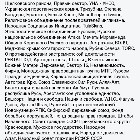
Щелковского района, Правый сектор, УНА - УНСО,
Украинская повстанческая армия, Тризуб им. Степана
Бандеры, Братство, Белый Крест, Misanthropic division,
Религиозное объединение последователей инглиизма,
Народная Социальная Инициатива, TulaSkins,
Этнополитическое объединение Русские, Русское
национальное объединение Атака, Мечеть Мирмамеда,
Община Коренного Русского народа г. Астрахани, ВОЛЯ,
Меджлис крымскотатарского народа, Рубеж Севера, ТОЙС,
О противодействии экстремистской деятельности,
РЕВТАТПОД, Артподготовка, Штольц, В честь иконы
Божией Матери Державная, Сектор 16, Независимость,
Фирма, Молодежная правозащитная группа МПГ, Курсом
Правды и Единения, Каракольская инициативная группа,
Автоград Крю, Союз Славянских Сил Руси, Алля-Аят,
Благотворительный пансионат Ак Умут, Русская
республика Русь, Арестантское уголовное единство,
Башкорт, Нация и свобода, Нация и свобода, W.H.С., Фалунь
Дафа, Иртыш Ultras, Русский Патриотический клуб-
Новокузнецк/РПК, Сибирский державный союз, Фонд
борьбы с коррупцией, Фонд защиты прав граждан, Штабы
Навального, Совет граждан СССР Прикубанского округа г.
Краснодара, Мужское государство, Народное
объединение русского движения, Народное движение
Адат, Народный совет граждан РСФСР СССР