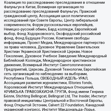
Коалиция по расследованию преследования в отношении
Фалуньгун в Китае, Всемирная организация по
расследованию преследований Фалуньгун, Пражский
гражданский центр, Ассоциация школ политических
исследований при Совете Европы, Центр либеральной
современности, Форум русскоязычных европейцев,
Немецко-русский обмен, Бард колледж, Европейский
выбор, Фонд Ходорковского, Оксфордский российский
фонд, Фонд Будущее России, Компания свободы
информации, Проект Медиа, Международное партнерство
за права человека, Духовное Управление Евангельских
Христиан Украинской Христианской Церкви, Новое
Поколение, Духовное Учебное Заведение Международный
Библейский Колледж, Международное христианское
движение, Всемирный Институт Саентологических
Предприятий, Церковь Духовной Технологии, Европейская
сеть организаций по наблюдению за выборами,
Республика Польша, СВОБОДНЫЙ ИДЕЛЬ-УРАЛ,
Ассоциация развития журналистики, IStories fonds,
Королевский Институт Международных Отношений,
КРИМСЬКА ПРАВОЗАХИСНА ГРУПА, Фонд имени Генриха
Бёлля, Stichting Bellingcat, Bellingcat Ltd, The Insider, Институт
правовой инициативы Центральной и Восточной Европы,
Фонд Открытой Эстонии, Calvert 22 Foundation, Канадский
украинский конгресс, Институт Макдональда-Лорье,