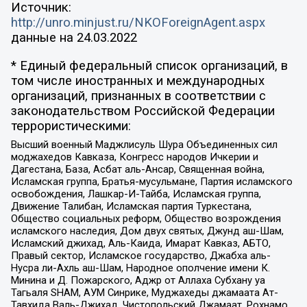
Источник:
http://unro.minjust.ru/NKOForeignAgent.aspx
данные на
24.03.2022
* Единый федеральный список организаций, в
том числе иностранных и международных
организаций, признанных в соответствии с
законодательством Российской Федерации
террористическими:
Высший военный Маджлисуль Шура Объединенных сил
моджахедов Кавказа, Конгресс народов Ичкерии и
Дагестана, База, Асбат аль-Ансар, Священная война,
Исламская группа, Братья-мусульмане, Партия исламского
освобождения, Лашкар-И-Тайба, Исламская группа,
Движение Талибан, Исламская партия Туркестана,
Общество социальных реформ, Общество возрождения
исламского наследия, Дом двух святых, Джунд аш-Шам,
Исламский джихад, Аль-Каида, Имарат Кавказ, АБТО,
Правый сектор, Исламское государство, Джабха аль-
Нусра ли-Ахль аш-Шам, Народное ополчение имени К.
Минина и Д. Пожарского, Аджр от Аллаха Субхану уа
Тагьаля SHAM, АУМ Синрике, Муджахеды джамаата Ат-
Тавхида Валь-Джихад, Чистопольский Джамаат, Рохнамо