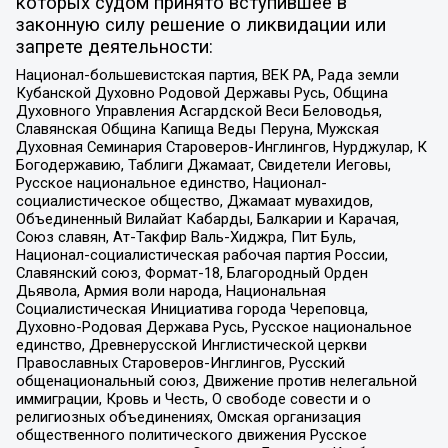
которых судом принято вступившее в
законную силу решение о ликвидации или
запрете деятельности:
Национал-большевистская партия, ВЕК РА, Рада земли
Кубанской Духовно Родовой Державы Русь, Община
Духовного Управления Асгардской Веси Беловодья,
Славянская Община Капища Веды Перуна, Мужская
Духовная Семинария Староверов-Инглингов, Нурджулар, К
Богодержавию, Таблиги Джамаат, Свидетели Иеговы,
Русское национальное единство, Национал-
социалистическое общество, Джамаат мувахидов,
Объединенный Вилайат Кабарды, Балкарии и Карачая,
Союз славян, Ат-Такфир Валь-Хиджра, Пит Буль,
Национал-социалистическая рабочая партия России,
Славянский союз, Формат-18, Благородный Орден
Дьявола, Армия воли народа, Национальная
Социалистическая Инициатива города Череповца,
Духовно-Родовая Держава Русь, Русское национальное
единство, Древнерусской Инглистической церкви
Православных Староверов-Инглингов, Русский
общенациональный союз, Движение против нелегальной
иммиграции, Кровь и Честь, О свободе совести и о
религиозных объединениях, Омская организация
общественного политического движения Русское