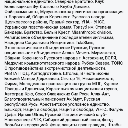
национальное единство, Северное Братство, Клуб
Болельщиков Футбольного Клуба Динамо,
Файзрахманисты, Мусульманская религиозная организация
п. Боровский, Община Коренного Русского народа
Щелковского района, Правый сектор, УНА - УНСО,
Украинская повстанческая армия, Тризуб им. Степана
Бандеры, Братство, Белый Крест, Misanthropic division,
Религиозное объединение последователей инглиизма,
Народная Социальная Инициатива, TulaSkins,
Этнополитическое объединение Русские, Русское
национальное объединение Атака, Мечеть Мирмамеда,
Община Коренного Русского народа г. Астрахани, ВОЛЯ,
Меджлис крымскотатарского народа, Рубеж Севера, ТОЙС,
О противодействии экстремистской деятельности,
РЕВТАТПОД, Артподготовка, Штольц, В честь иконы
Божией Матери Державная, Сектор 16, Независимость,
Фирма, Молодежная правозащитная группа МПГ, Курсом
Правды и Единения, Каракольская инициативная группа,
Автоград Крю, Союз Славянских Сил Руси, Алля-Аят,
Благотворительный пансионат Ак Умут, Русская
республика Русь, Арестантское уголовное единство,
Башкорт, Нация и свобода, Нация и свобода, W.H.С., Фалунь
Дафа, Иртыш Ultras, Русский Патриотический клуб-
Новокузнецк/РПК, Сибирский державный союз, Фонд
борьбы с коррупцией, Фонд защиты прав граждан, Штабы