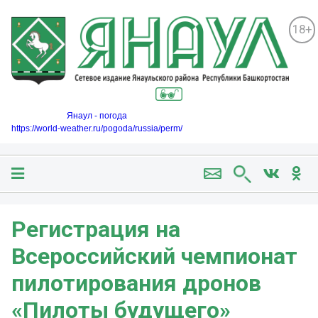
18+
Янаул - погода
https://world-weather.ru/pogoda/russia/perm/
️Регистрация на
Всероссийский чемпионат
пилотирования дронов
«Пилоты будущего»