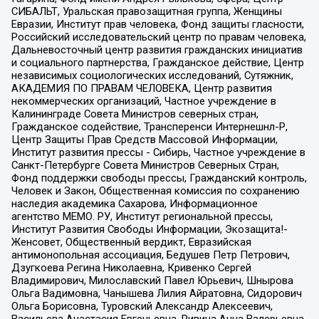
СИБАЛЬТ, Уральская правозащитная группа, Женщины
Евразии, Институт прав человека, Фонд защиты гласности,
Российский исследовательский центр по правам человека,
Дальневосточный центр развития гражданских инициатив
и социального партнерства, Гражданское действие, Центр
независимых социологических исследований, Сутяжник,
АКАДЕМИЯ ПО ПРАВАМ ЧЕЛОВЕКА, Центр развития
некоммерческих организаций, Частное учреждение в
Калининграде Совета Министров северных стран,
Гражданское содействие, Трансперенси Интернешнл-Р,
Центр Защиты Прав Средств Массовой Информации,
Институт развития прессы - Сибирь, Частное учреждение в
Санкт-Петербурге Совета Министров Северных Стран,
Фонд поддержки свободы прессы, Гражданский контроль,
Человек и Закон, Общественная комиссия по сохранению
наследия академика Сахарова, Информационное
агентство МЕМО. РУ, Институт региональной прессы,
Институт Развития Свободы Информации, Экозащита!-
Женсовет, Общественный вердикт, Евразийская
антимонопольная ассоциация, Бедушев Петр Петрович,
Дзугкоева Регина Николаевна, Кривенко Сергей
Владимирович, Милославский Павел Юрьевич, Шнырова
Ольга Вадимовна, Чанышева Лилия Айратовна, Сидорович
Ольга Борисовна, Туровский Александр Алексеевич,
Васильева Анастасия Евгеньевна, Ривина Анна Валерьевна,