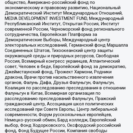
общество, Американо-российский фонд по
экономическому и правовому развитию, Национальный
Демократический Институт Международных Отношений,
MEDIA DEVELOPMENT INVESTMENT FUND, Международный
Республиканский Институт, Открытая Россия, Институт
современной России, Черноморский фонд регионального
сотрудничества, Европейская Платформа за
Демократические Выборы, Международный центр
электоральных исследований, Германский фонд Маршалла
Соединенных Штатов, Тихоокеанский центр защиты
окружающей среды и природных ресурсов, Свободная
Россия, Всемирный конгресс украинцев, Атлантический
совет, Человек в беде, Европейский фонд за демократию,
Джеймстаунский фонд, Прожект Хармони, Родники
дракона, Врачи против насильственного извлечения
органов, Фалунь Дафа, Друзья Фалуньгун, Фалуньгун,
Коалиция по расследованию преследования в отношении
Фалуньгун в Китае, Всемирная организация по
расследованию преследований Фалуньгун, Пражский
гражданский центр, Ассоциация школ политических
исследований при Совете Европы, Центр либеральной
современности, Форум русскоязычных европейцев,
Немецко-русский обмен, Бард колледж, Европейский
выбор, Фонд Ходорковского, Оксфордский российский
фонд, Фонд Будущее России, Компания свободы