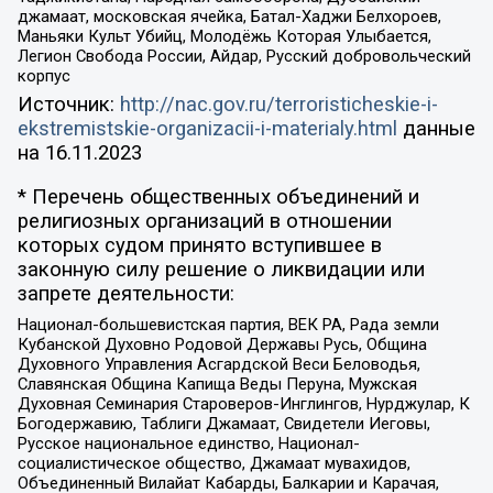
джамаат, московская ячейка, Батал-Хаджи Белхороев,
Маньяки Культ Убийц, Молодёжь Которая Улыбается,
Легион Свобода России, Айдар, Русский добровольческий
корпус
Источник:
http://nac.gov.ru/terroristicheskie-i-
ekstremistskie-organizacii-i-materialy.html
данные
на
16.11.2023
* Перечень общественных объединений и
религиозных организаций в отношении
которых судом принято вступившее в
законную силу решение о ликвидации или
запрете деятельности:
Национал-большевистская партия, ВЕК РА, Рада земли
Кубанской Духовно Родовой Державы Русь, Община
Духовного Управления Асгардской Веси Беловодья,
Славянская Община Капища Веды Перуна, Мужская
Духовная Семинария Староверов-Инглингов, Нурджулар, К
Богодержавию, Таблиги Джамаат, Свидетели Иеговы,
Русское национальное единство, Национал-
социалистическое общество, Джамаат мувахидов,
Объединенный Вилайат Кабарды, Балкарии и Карачая,