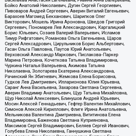
Бойко Анатолий Николаевич, Дугин Сергей Георгиевич,
Пивоваров Андрей Сергеевич, Аверин Виталий Евгеньевич,
Барахоев Магомед Бекханович, Шарипков Олег
Викторович, Мошель Ирина Ароновна, Шведов Григорий
Сергеевич, Пономарев Лев Александрович, Каргалицкий
Борис Юльевич, Созаев Валерий Валерьевич, Исламов
Тимур Рифгатович, Романова Ольга Евгеньевна, Щаров
Сергей Алексадрович, Цирульников Борис Альбертович,
Гасан Ольга Павловна, Паутов Юрий Анатольевич,
Верховский Александр Маркович, Пислакова-Паркер
Марина Петровна, Кочеткова Татьяна Владимировна,
Чуркина Наталья Валерьевна, Акимова Татьяна
Николаевна, Золотарева Екатерина Александровна,
Рачинский Ян Збигневич, Жемкова Елена Борисовна,
Гудков Лев Дмитриевич, Илларионова Юлия Юрьевна,
Саранг Анна Васильевна, Захарова Светлана Сергеевна,
Аверин Владимир Анатольевич, Щур Татьяна Михайловна,
Щур Николай Алексеевич, Блинушов Андрей Юрьевич,
Мосин Алексей Геннадьевич, Гефтер Валентин Михайлович,
Симонов Алексей Кириллович, Флиге Ирина Анатольевна,
Мельникова Валентина Дмитриевна, Вититинова Елена
Владимировна, Баженова Светлана Куприяновна,
Максимов Сергей Владимирович, Беляев Сергей Иванович,
Голубева Елена Николаевна, Ганнушкина Светлана