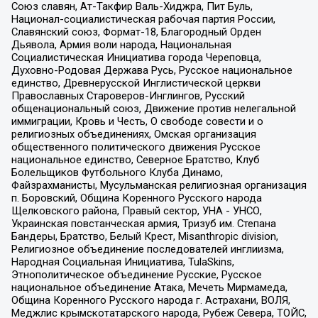
Союз славян, Ат-Такфир Валь-Хиджра, Пит Буль,
Национал-социалистическая рабочая партия России,
Славянский союз, Формат-18, Благородный Орден
Дьявола, Армия воли народа, Национальная
Социалистическая Инициатива города Череповца,
Духовно-Родовая Держава Русь, Русское национальное
единство, Древнерусской Инглистической церкви
Православных Староверов-Инглингов, Русский
общенациональный союз, Движение против нелегальной
иммиграции, Кровь и Честь, О свободе совести и о
религиозных объединениях, Омская организация
общественного политического движения Русское
национальное единство, Северное Братство, Клуб
Болельщиков Футбольного Клуба Динамо,
Файзрахманисты, Мусульманская религиозная организация
п. Боровский, Община Коренного Русского народа
Щелковского района, Правый сектор, УНА - УНСО,
Украинская повстанческая армия, Тризуб им. Степана
Бандеры, Братство, Белый Крест, Misanthropic division,
Религиозное объединение последователей инглиизма,
Народная Социальная Инициатива, TulaSkins,
Этнополитическое объединение Русские, Русское
национальное объединение Атака, Мечеть Мирмамеда,
Община Коренного Русского народа г. Астрахани, ВОЛЯ,
Меджлис крымскотатарского народа, Рубеж Севера, ТОЙС,