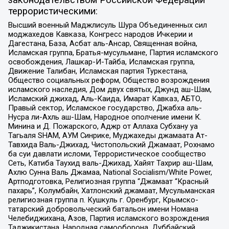
террористическими:
Высший военный Маджлисуль Шура Объединенных сил
моджахедов Кавказа, Конгресс народов Ичкерии и
Дагестана, База, Асбат аль-Ансар, Священная война,
Исламская группа, Братья-мусульмане, Партия исламского
освобождения, Лашкар-И-Тайба, Исламская группа,
Движение Талибан, Исламская партия Туркестана,
Общество социальных реформ, Общество возрождения
исламского наследия, Дом двух святых, Джунд аш-Шам,
Исламский джихад, Аль-Каида, Имарат Кавказ, АБТО,
Правый сектор, Исламское государство, Джабха аль-
Нусра ли-Ахль аш-Шам, Народное ополчение имени К.
Минина и Д. Пожарского, Аджр от Аллаха Субхану уа
Тагьаля SHAM, АУМ Синрике, Муджахеды джамаата Ат-
Тавхида Валь-Джихад, Чистопольский Джамаат, Рохнамо
ба суи давлати исломи, Террористическое сообщество
Сеть, Катиба Таухид валь-Джихад, Хайят Тахрир аш-Шам,
Ахлю Сунна Валь Джамаа, National Socialism/White Power,
Артподготовка, Религиозная группа “Джамаат “Красный
пахарь”, Колумбайн, Хатлонский джамаат, Мусульманская
религиозная группа п. Кушкуль г. Оренбург, Крымско-
татарский добровольческий батальон имени Номана
Челебиджихана, Азов, Партия исламского возрождения
Таджикистана, Народная самооборона, Дуббайский