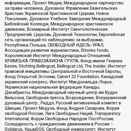
информации, Проект Медиа, Международное партнерство
за права человека, Духовное Управление Евангельских
Христиан Украинской Христианской Церкви, Новое
Поколение, Духовное Учебное Заведение Международный
Библейский Колледж, Международное христианское
движение, Всемирный Институт Саентологических
Предприятий, Церковь Духовной Технологии, Европейская
сеть организаций по наблюдению за выборами,
Республика Польша, СВОБОДНЫЙ ИДЕЛЬ-УРАЛ,
Ассоциация развития журналистики, IStories fonds,
Королевский Институт Международных Отношений,
КРИМСЬКА ПРАВОЗАХИСНА ГРУПА, Фонд имени Генриха
Бёлля, Stichting Bellingcat, Bellingcat Ltd, The Insider, Институт
правовой инициативы Центральной и Восточной Европы,
Фонд Открытой Эстонии, Calvert 22 Foundation, Канадский
украинский конгресс, Институт Макдональда-Лорье,
Украинская национальная федерация Канады,
Декабристы, Международный научный центр им Вудро
Вильсона, Свободная пресса, Возрождение, Всеукраинский
духовный центр , Риддл, Русский антивоенный комитет в
Швеции, Проект Медуза, Фонд Андрея Сахарова, Форум
свободной России, Лига Свободных Наций, Transparеncy
International, Форум Свободных Народов ПостРоссии,
Солидарность с гражданским движением в России –
Solidarus, КрымSOS, Свободный университет, Институт