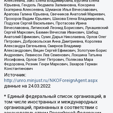
Алексеевна, Закс Елена Владимировна, Буртина Елена
Юрьевна, Гендель Людмила Залмановна, Кокорина
Екатерина Алексеевна, Шуманов Илья Вячеславович,
Арапова Галина Юрьевна, Свечников Анатолий Мариевич,
Прохоров Вадим Юрьевич, Шахова Елена Владимировна,
Подузов Сергей Васильевич, Протасова Ирина
Вячеславовна, Литинский Леонид Борисович, Лукашевский
Сергей Маркович, Бахмин Вячеслав Иванович, Шабад
Анатолий Ефимович, Сухих Дарья Николаевна, Орлов Олег
Петрович, Добровольская Анна Дмитриевна, Королева
Александра Евгеньевна, Смирнов Владимир
Александрович, Вицин Сергей Ефимович, Золотухин Борис
Андреевич, Левинсон Лев Семенович, Локшина Татьяна
Иосифовна, Орлов Олег Петрович, Полякова Мара
Федоровна, Резник Генри Маркович, Захаров Герман
Константинович
Источник:
http://unro.minjust.ru/NKOForeignAgent.aspx
данные на
24.03.2022
* Единый федеральный список организаций, в
том числе иностранных и международных
организаций, признанных в соответствии с
законодательством Российской Федерации