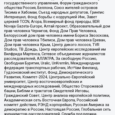
государственного управления, Форум гражданского
общества Россия, Беллона, Союз жителей островов
Тисима и Хабомаи, Съезд народных депутатов, Гринпис
Интернешнл, Фонд борьбы с коррупцией Инк, Завет
церквей TCCN, Агора, Всемирный фонд природы, BDR
Novaja Gazeta-Europe, Алтай проект, Образовательный дом
прав человека Чернигов, Фонд Дом Прав Человека,
Белорусский дом прав человека имени Бориса Звозскова,
Дом прав человека Тбилиси, Дом прав человека Ереван,
Дом прав человека Крым, Центр дикого лосося, TVR
Studios, ТВ Дождь, Центр европейских исследований им
Вилфрида Мартенса, Сетевое объединение журналистов
расследователей, АЛЛАТРА, За свободную Россию,
Свободная Бурятия, Uralic, UnKremlin, Международная
федерация транспортных рабочих, ИстЧам Финланд,
Гудзоновский институт, Фонд Демократического
Развития, Комитет-2024, Центрально-Европейский
университет, Центр восточноевропейских и
международных исследований, Общество Сторожевой
башни, Библии и трактатов Свидетелей Иеговы,
Гражданский Совет, Центр анализа европейской политики,
Академическая сеть Восточная Европа, Российский
комитет действия, РЭНД корпорейшн, Русская Америка за
демократию в России, Настоящая Россия, Глобальная сеть
журналистов-расследователей, Служба поддержки,