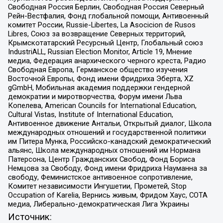
Свободная Россия Берлин, Свободная Россия Северный
Рейн-Вестфалия, Фонд глобальной помощи, Антивоенный
комитет России, Russie-Libertes, La Asocicion de Rusos
Libres, Союз за возвращение Северных территорий,
Крымскотатарский Ресурсный Центр, Глобальный союз
IndustriALL, Russian Election Monitor, Article 19, Мнение
медиа, Федерация анархического черного креста, Радио
Свободная Европа, Германское общество изучения
Восточной Европы, Фонд имени Фридриха Эберта, XZ
gGmbH, Мобильная академия поддержки гендерной
демократии и миротворчества, Форум имени Льва
Копелева, American Councils for International Education,
Cultural Vistas, Institute of International Education,
Антивоенное движение Антальи, Открытый диалог, Школа
международных отношений и государственной политики
им Питера Мунка, Российско-канадский демократический
альянс, Школа международных отношений им Нормана
Патерсона, Центр Гражданских Свобод, Фонд Бориса
Немцова за Свободу, Фонд имени Фридриха Науманна за
свободу, Феминистское антивоенное сопротивление,
Комитет независимости Ингушетии, Прометей, Stop
Occupation of Karelia, Вернись живым, Фридом Хаус, СОТА
медиа, Либерально-демократическая Лига Украины
Источник: