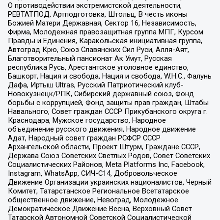
О противодействии экстремистской деятельности,
РЕВТАТПОД, Артподготовка, Штольц, В честь иконы
Божией Матери Державная, Сектор 16, Независимость,
Фирма, Молодежная правозащитная группа МПГ, Курсом
Правды и Единения, Каракольская инициативная группа,
Автоград Крю, Союз Славянских Сил Руси, Алля-Аят,
Благотворительный пансионат Ак Умут, Русская
республика Русь, Арестантское уголовное единство,
Башкорт, Нация и свобода, Нация и свобода, W.H.С., Фалунь
Дафа, Иртыш Ultras, Русский Патриотический клуб-
Новокузнецк/РПК, Сибирский державный союз, Фонд
борьбы с коррупцией, Фонд защиты прав граждан, Штабы
Навального, Совет граждан СССР Прикубанского округа г.
Краснодара, Мужское государство, Народное
объединение русского движения, Народное движение
Адат, Народный совет граждан РСФСР СССР
Архангельской области, Проект Штурм, Граждане СССР,
Держава Союз Советских Светлых Родов, Совет Советских
Социалистических Районов, Meta Platforms Inc, Facebook,
Instagram, WhatsApp, СИЧ-С14, Добровольческое
Движение Организации украинских националистов, Черный
Комитет, Татарстанское Региональное Всетатарское
общественное движение, Невоград, Молодежное
Демократическое Движение Весна, Верховный Совет
Татарской Автономной Советской Социалистической