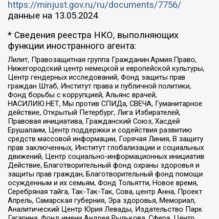
https://minjust.gov.ru/ru/documents/7756/
данные на
13.05.2024
* Сведения реестра НКО, выполняющих
функции иностранного агента:
Лилит, Правозащитная группа Гражданин.Армия.Право,
Нижегородский центр немецкой и европейской культуры,
Центр гендерных исследований, Фонд защиты прав
граждан Штаб, Институт права и публичной политики,
Фонд борьбы с коррупцией, Альянс врачей,
НАСИЛИЮ.НЕТ, Мы против СПИДа, СВЕЧА, Гуманитарное
действие, Открытый Петербург, Лига Избирателей,
Правовая инициатива, Гражданский Союз, Хасдей
Ерушалаим, Центр поддержки и содействия развитию
средств массовой информации, Горячая Линия, В защиту
прав заключенных, Институт глобализации и социальных
движений, Центр социально-информационных инициатив
Действие, Благотворительный фонд охраны здоровья и
защиты прав граждан, Благотворительный фонд помощи
осужденным и их семьям, Фонд Тольятти, Новое время,
Серебряная тайга, Так-Так-Так, Сова, центр Анна, Проект
Апрель, Самарская губерния, Эра здоровья, Мемориал,
Аналитический Центр Юрия Левады, Издательство Парк
Гагарина, Фонд имени Андрея Рылькова, Сфера, Центр