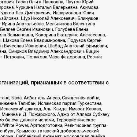
тович, Гасан Ольга Павловна, Паутов Юрий
ровна, Чуркина Наталья Валерьевна, Акимова
 Гудков Лев Дмитриевич, Илларионова Юлия
ихайловна, Щур Николай Алексеевич, Блинушов
е Ирина Анатольевна, Мельникова Валентина
Беляев Сергей Иванович, Голубева Елена
ила Залмановна, Кокорина Екатерина Алексеевна,
, Шахова Елена Владимировна, Подузов Сергей
ин Вячеслав Иванович, Шабад Анатолий Ефимович,
вна, Смирнов Владимир Александрович, Вицин
ег Петрович, Полякова Мара Федоровна, Резник
ганизаций, признанных в соответствии с
на, База, Асбат аль-Ансар, Священная война,
ижение Талибан, Исламская партия Туркестана,
Исламский джихад, Аль-Каида, Имарат Кавказ,
 Минина и Д. Пожарского, Аджр от Аллаха Субхану
о ба суи давлати исломи, Террористическое
/White Power, Артподготовка, Религиозная группа
Оренбург, Крымско-татарский добровольческий
орона, Дуббайский джамаат, московская ячейка,