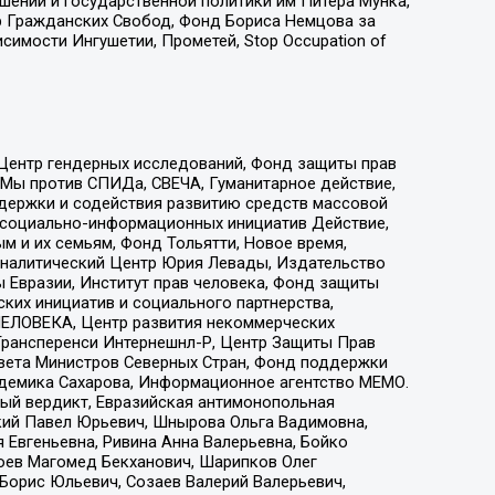
ошений и государственной политики им Питера Мунка,
 Гражданских Свобод, Фонд Бориса Немцова за
имости Ингушетии, Прометей, Stop Occupation of
 Центр гендерных исследований, Фонд защиты прав
 Мы против СПИДа, СВЕЧА, Гуманитарное действие,
ддержки и содействия развитию средств массовой
р социально-информационных инициатив Действие,
 и их семьям, Фонд Тольятти, Новое время,
, Аналитический Центр Юрия Левады, Издательство
 Евразии, Институт прав человека, Фонд защиты
ких инициатив и социального партнерства,
ЕЛОВЕКА, Центр развития некоммерческих
 Трансперенси Интернешнл-Р, Центр Защиты Прав
овета Министров Северных Стран, Фонд поддержки
адемика Сахарова, Информационное агентство МЕМО.
ый вердикт, Евразийская антимонопольная
кий Павел Юрьевич, Шнырова Ольга Вадимовна,
 Евгеньевна, Ривина Анна Валерьевна, Бойко
хоев Магомед Бекханович, Шарипков Олег
Борис Юльевич, Созаев Валерий Валерьевич,