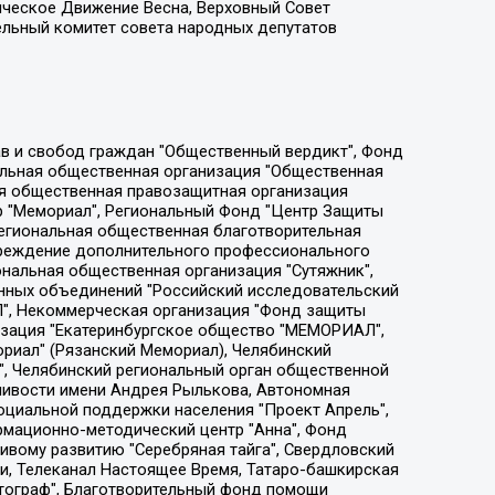
ическое Движение Весна, Верховный Совет
ельный комитет совета народных депутатов
ции социально-правовых программ "Лилит", Дальневосточное общественное движение "Маяк", Санкт-Петербургская ЛГБТ-инициативная группа "Выход", Инициативная группа ЛГБТ+ "Реверс", Алексеев Андрей Викторович, Бекбулатова Таисия Львовна, Беляев Иван Михайлович, Владыкина Елена Сергеевна, Гельман Марат Александрович, Никульшина Вероника Юрьевна, Толоконникова Надежда Андреевна, Шендерович Виктор Анатольевич, Общество с ограниченной ответственностью "Данное сообщение", Общество с ограниченной ответственностью Издательский дом "Новая глава", Айнбиндер Александра Александровна, Московский комьюнити-центр для ЛГБТ+инициатив, Благотворительный фонд развития филантропии, Deutsche Welle (Германия, Kurt-Schumacher-Strasse 3, 53113 Bonn), Борзунова Мария Михайловна, Воробьев Виктор Викторович, Голубева Анна Львовна, Константинова Алла Михайловна, Малкова Ирина Владимировна, Мурадов Мурад Абдулгалимович, Осетинская Елизавета Николаевна, Понасенков Евгений Николаевич, Ганапольский Матвей Юрьевич, Киселев Евгений Алексеевич, Борухович Ирина Григорьевна, Дремин Иван Тимофеевич, Дубровский Дмитрий Викторович, Красноярская региональная общественная организация поддержки и развития альтернативных образовательных технологий и межкультурных коммуникаций "ИНТЕРРА", Маяковская Екатерина Алексеевна, Фейгин Марк Захарович, Филимонов Андрей Викторович, Дзугкоева Регина Николаевна, Доброхотов Роман Александрович, Дудь Юрий Александрович, Елкин Сергей Владимирович, Кругликов Кирилл Игоревич, Сабунаева Мария Леонидовна, Семенов Алексей Владимирович, Шаинян Карен Багратович, Шульман Екатерина Михайловна, Асафьев Артур Валерьевич, Вахштайн Виктор Семенович, Венедиктов Алексей Алексеевич, Лушникова Екатерина Евгеньевна, Волков Леонид Михайлович, Невзоров Александр Глебович, Пархоменко Сергей Борисович, Сироткин Ярослав Николаевич, Кара-Мурза Владимир Владимирович, Баранова Наталья Владимировна, Гозман Леонид Яковлевич, Кагарлицкий Борис Юльевич, Климарев Михаил Валерьевич, Милов Владимир Станиславович, Автономная некоммерческая организация Краснодарский центр современного искусства "Типография", Моргенштерн Алишер Тагирович, Соболь Любовь Эдуардовна, Общество с ограниченной ответственностью "ЛИЗА НОРМ", Каспаров Гарри Кимович, Ходорковский Михаил Борисович, Общество с ограниченной ответственностью "Апрельские тезисы", Данилович Ирина Брониславовна, Кашин Олег Владимирович, Петров Николай Владимирович, Пивоваров Алексей Владимирович, Соколов Михаил Владимирович, Цветкова Юлия Владимировна, Чичваркин Евгений Александрович, Комитет против пыток/Команда против пыток, Общество с ограниченной ответственностью "Первый научный", Общество с ограниченной ответственностью "Вертолет и ко", Белоцерковская Вероника Борисовна, Кац Максим Евгеньевич, Лазарева Татьяна Юрьевна, Шаведдинов Руслан Табризович, Яшин Илья Валерьевич, Общество с ограниченной ответственностью "Иноагент ААВ", Алешковский Дмитрий Петрович, Альбац Евгения Марковна, Быков Дмитрий Львович, Галямина Юлия Евгеньевна, Лойко Сергей Леонидович, Мартынов Кирилл Константинович, Медведев Сергей Александрович, Крашенинников Федор Геннадиевич, Гордеева Катерина Вл