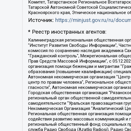
Комитет, Татарстанское Региональное Всетатар
Татарской Автономной Советской Социалистическ
Красноярского края, Этническое национальное о
Источник:
https://minjust.gov.ru/ru/doc
* Реестр иностранных агентов:
Калининградская региональная общественная организация "Экозащита!-Женсовет", Фонд содействия защите прав и свобод граждан "Общественный вердикт", Фонд "Институт Развития Свободы Информации", Частное учреждение "Информационное агентство МЕМО. РУ", Региональная общественная организация "Общественная комиссия по сохранению наследия академика Сахарова", Фонд поддержки свободы прессы, Санкт-Петербургская общественная правозащитная организация "Гражданский контроль", Межрегиональная общественная организация "Информационно-просветительский центр "Мемориал", Региональный Фонд "Центр Защиты Прав Средств Массовой Информации", с 05.12.2023 Фонд "Центр Защиты Прав Средств массовой информации", Региональная общественная благотворительная организация помощи беженцам и мигрантам "Гражданское содействие", Негосударственное образовательное учреждение дополнительного профессионального образования (повышение квалификации) специалистов "АКАДЕМИЯ ПО ПРАВАМ ЧЕЛОВЕКА", Свердловская региональная общественная организация "Сутяжник", Автономная некоммерческая организация "Центр независимых социологических исследований", Союз общественных объединений "Российский исследовательский центр по правам человека", Региональное общественное учреждение научно-информационный центр "МЕМОРИАЛ", Некоммерческая организация "Фонд защиты гласности", Автономная некоммерческая организация "Институт прав человека", Городская общественная организация "Екатеринбургское общество "МЕМОРИАЛ", Городская общественная организация "Рязанское историко-просветительское и правозащитное общество "Мемориал" (Рязанский Мемориал), Челябинский региональный орган общественной самодеятельности – женское общественное объединение "Женщины Евразии", Челябинский региональный орган общественной самодеятельности "Уральская правозащитная группа", Фонд содействия защите здоровья и социальной справедливости имени Андрея Рылькова, Автономная Некоммерческая Организация "Аналитический Центр Юрия Левады", Автономная некоммерческая организация социальной поддержки населения "Проект Апрель", Региональная общественная организация помощи женщинам и детям, находящимся в кризисной ситуации "Информационно-методический центр "Анна", Фонд содействия развитию массовых коммуникаций и правовому просвещению "Так-так-Так", Фонд содействия устойчивому развитию "Серебряная тайга", Свердловский региональный общественный фонд социальных проектов "Новое время", "Idel.Реалии", Кавказ.Реалии, Крым.Реалии, Телеканал Настоящее Время, Татаро-башкирская служба Радио Свобода (Azatliq Radiosi), Радио Свободная Европа/Радио Свобода (PCE/PC), "Сибирь.Реалии", "Фактограф", Благотворительный фонд помощи осужденным и их семьям, Автономная некоммерческая организация "Институт глобализации и социальных движений", Фонд "В защиту прав заключенных", Частное учреждение "Центр поддержки и содействия развитию средств массовой информации", Пензенский региональный общественный благотворительный фонд "Гражданский союз", "Север.Реалии", Некоммерческая организация Фонд "Правовая инициатива", 