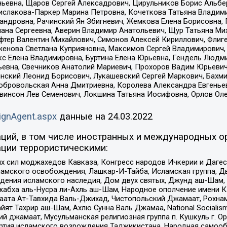
ньевна, Щаров Сергей Алексадрович, Цирульников Борис Альбер
ислакова-Паркер Марина Петровна, Кочеткова Татьяна Владими
сандровна, Рачинский Ян Збигневич, Жемкова Елена Борисовна,
лана Сергеевна, Аверин Владимир Анатольевич, Щур Татьяна М
фтер Валентин Михайлович, Симонов Алексей Кириллович, Флиг
женова Светлана Куприяновна, Максимов Сергей Владимирович, 
кс Елена Владимировна, Буртина Елена Юрьевна, Гендель Людм
евна, Свечников Анатолий Мариевич, Прохоров Вадим Юрьевич
инский Леонид Борисович, Лукашевский Сергей Маркович, Бахм
Добровольская Анна Дмитриевна, Королева Александра Евгенье
евинсон Лев Семенович, Локшина Татьяна Иосифовна, Орлов Ол
ignAgent.aspx
данные на
24.03.2022
ций, в том числе иностранных и международных ор
ции террористическими:
ил моджахедов Кавказа, Конгресс народов Ичкерии и Дагеста
ламского освобождения, Лашкар-И-Тайба, Исламская группа, Дв
ения исламского наследия, Дом двух святых, Джунд аш-Шам, 
жабха аль-Нусра ли-Ахль аш-Шам, Народное ополчение имени К.
ата Ат-Тавхида Валь-Джихад, Чистопольский Джамаат, Рохнам
ят Тахрир аш-Шам, Ахлю Сунна Валь Джамаа, National Socialism
ий джамаат, Мусульманская религиозная группа п. Кушкуль г. 
ртия исламского возрождения Таджикистана, Народная самооб