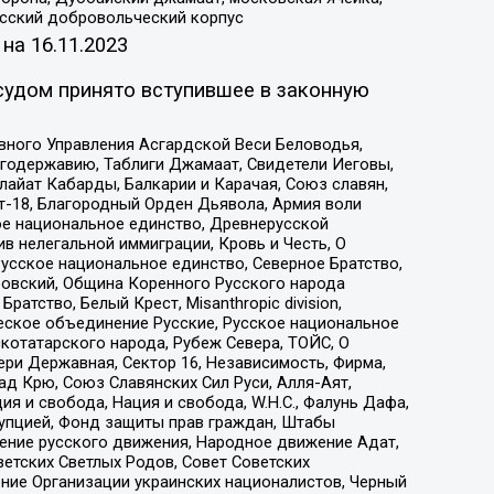
усский добровольческий корпус
 на
16.11.2023
судом принято вступившее в законную
вного Управления Асгардской Веси Беловодья,
годержавию, Таблиги Джамаат, Свидетели Иеговы,
айат Кабарды, Балкарии и Карачая, Союз славян,
т-18, Благородный Орден Дьявола, Армия воли
ое национальное единство, Древнерусской
 нелегальной иммиграции, Кровь и Честь, О
усское национальное единство, Северное Братство,
ровский, Община Коренного Русского народа
атство, Белый Крест, Misanthropic division,
еское объединение Русские, Русское национальное
котатарского народа, Рубеж Севера, ТОЙС, О
ри Державная, Сектор 16, Независимость, Фирма,
д Крю, Союз Славянских Сил Руси, Алля-Аят,
я и свобода, Нация и свобода, W.H.С., Фалунь Дафа,
рупцией, Фонд защиты прав граждан, Штабы
ение русского движения, Народное движение Адат,
етских Светлых Родов, Совет Советских
ение Организации украинских националистов, Черный