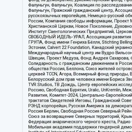
Фалуньгун, Фалуньгун, Коалиция по расследован
Фалуньгун, Пражский гражданский центр, Ассоци
русскоязычных европейцев, Немецко-русский об
России, Компания свободы информации, Проект М
Христианской Церкви, Новое Поколение, Духовн
Институт Саентологических Предприятий, Церков
СВОБОДНЫЙ ИДЕЛЬ-УРАЛ, Ассоциация развития ж
ГРУПА, Фонд имени Генриха Бёлля, Stichting Bellin
Эстонии, Calvert 22 Foundation, Канадский укра
Международный научный центр им Вудро Вильсона
Швеции, Проект Медуза, Фонд Андрея Сахарова, Ф
Солидарность с гражданским движением в России 
общества Россия, Беллона, Союз жителей острово
церквей TCCN, Агора, Всемирный фонд природы, B
Белорусский дом прав человека имени Бориса Зво
TVR Studios, ТВ Дождь, Центр европейских иссл
Россию, Свободная Бурятия, Uralic, UnKremlin, 
Развития, Комитет-2024, Центрально-Европейски
трактатов Свидетелей Иеговы, Гражданский Совет
РЭНД корпорейшн, Русская Америка за демократи
Россия Берлин, Свободная Россия Северный Рейн-В
Союз за возвращение Северных территорий, Крымско
Федерация анархического черного креста, Радио
Мобильная академия поддержки гендерной демократи