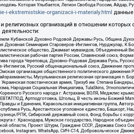
олодёжь Которая Улыбается, Легион Свобода России, Айдар, Р
ie-i-ekstremistskie-organizacii-i-materialy.html
данные
и религиозных организаций в отношении которых 
 деятельности:
земли Кубанской Духовно Родовой Державы Русь, Община Духо
 Духовная Семинария Староверов-Инглингов, Нурджулар, К Бо
листическое общество, Джамаат мувахидов, Объединенный Вил
иалистическая рабочая партия России, Славянский союз, Форма
ива города Череповца, Духовно-Родовая Держава Русь, Русск
-Инглингов, Русский общенациональный союз, Движение против
 Омская организация общественного политического движения Р
йзрахманисты, Мусульманская религиозная организация п. Бо
краинская повстанческая армия, Тризуб им. Степана Бандеры, Бр
зма, Народная Социальная Инициатива, TulaSkins, Этнополитич
оренного Русского народа г. Астрахани, ВОЛЯ, Меджлис крымс
РЕВТАТПОД, Артподготовка, Штольц, В честь иконы Божией Мате
равды и Единения, Каракольская инициативная группа, Автогра
спублика Русь, Арестантское уголовное единство, Башкорт, Наци
окузнецк/РПК, Сибирский державный союз, Фонд борьбы с кор
округа г. Краснодара, Мужское государство, Народное объедин
ой области, Проект Штурм, Граждане СССР, Держава Союз Сов
Facebook, Instagram, WhatsApp, СИЧ-С14, Добровольческое Движ