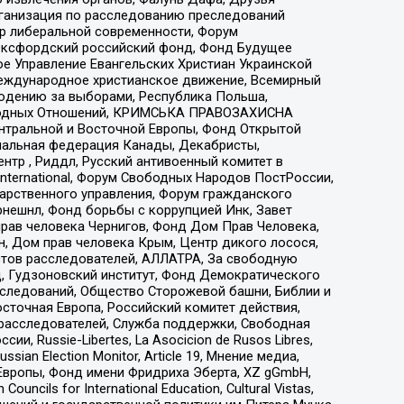
рганизация по расследованию преследований
тр либеральной современности, Форум
 Оксфордский российский фонд, Фонд Будущее
е Управление Евангельских Христиан Украинской
еждународное христианское движение, Всемирный
людению за выборами, Республика Польша,
народных Отношений, КРИМСЬКА ПРАВОЗАХИСНА
ы Центральной и Восточной Европы, Фонд Открытой
иональная федерация Канады, Декабристы,
тр , Риддл, Русский антивоенный комитет в
nternational, Форум Свободных Народов ПостРоссии,
дарственного управления, Форум гражданского
рнешнл, Фонд борьбы с коррупцией Инк, Завет
прав человека Чернигов, Фонд Дом Прав Человека,
н, Дом прав человека Крым, Центр дикого лосося,
стов расследователей, АЛЛАТРА, За свободную
д, Гудзоновский институт, Фонд Демократического
сследований, Общество Сторожевой башни, Библии и
сточная Европа, Российский комитет действия,
-расследователей, Служба поддержки, Свободная
 Russie-Libertes, La Asocicion de Rusos Libres,
an Election Monitor, Article 19, Мнение медиа,
Европы, Фонд имени Фридриха Эберта, XZ gGmbH,
ls for International Education, Cultural Vistas,