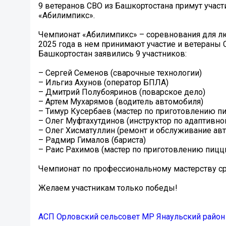
9 ветеранов СВО из Башкортостана примут учас
«Абилимпикс».
Чемпионат «Абилимпикс» – соревнования для л
2025 года в нем принимают участие и ветераны С
Башкортостан заявились 9 участников:
– Сергей Семенов (сварочные технологии)
– Ильгиз Ахунов (оператор БПЛА)
– Дмитрий Полубояринов (поварское дело)
– Артем Мухарямов (водитель автомобиля)
– Тимур Кусербаев (мастер по приготовлению п
– Олег Муфтахутдинов (инструктор по адаптивно
– Олег Хисматуллин (ремонт и обслуживание ав
– Радмир Гималов (бариста)
– Раис Рахимов (мастер по приготовлению пицц
Чемпионат по профессиональному мастерству ср
Желаем участникам только победы!
АСП Орловский сельсовет МР Янаульский район