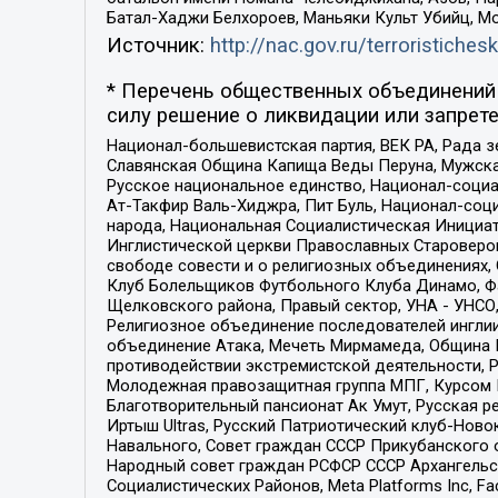
Батал-Хаджи Белхороев, Маньяки Культ Убийц, М
Источник:
http://nac.gov.ru/terroristichesk
* Перечень общественных объединений 
силу решение о ликвидации или запрете
Национал-большевистская партия, ВЕК РА, Рада 
Славянская Община Капища Веды Перуна, Мужская
Русское национальное единство, Национал-социа
Ат-Такфир Валь-Хиджра, Пит Буль, Национал-соц
народа, Национальная Социалистическая Инициат
Инглистической церкви Православных Староверов
свободе совести и о религиозных объединениях,
Клуб Болельщиков Футбольного Клуба Динамо, Фа
Щелковского района, Правый сектор, УНА - УНСО, У
Религиозное объединение последователей инглии
объединение Атака, Мечеть Мирмамеда, Община К
противодействии экстремистской деятельности, 
Молодежная правозащитная группа МПГ, Курсом П
Благотворительный пансионат Ак Умут, Русская ре
Иртыш Ultras, Русский Патриотический клуб-Нов
Навального, Совет граждан СССР Прикубанского 
Народный совет граждан РСФСР СССР Архангельск
Социалистических Районов, Meta Platforms Inc, 