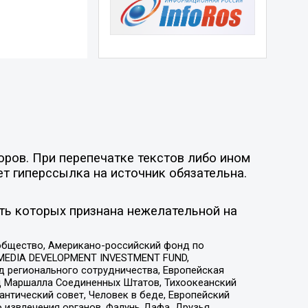
оров. При перепечатке текстов либо ином
ет гиперссылка на источник обязательна.
ть которых признана нежелательной на
общество, Американо-российский фонд по
 MEDIA DEVELOPMENT INVESTMENT FUND,
 регионального сотрудничества, Европейская
 Маршалла Соединенных Штатов, Тихоокеанский
нтический совет, Человек в беде, Европейский
 извлечения органов, Фалунь Дафа, Друзья