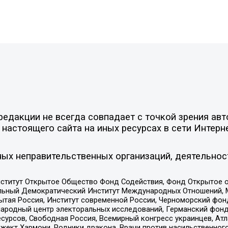
едакции не всегда совпадает с точкой зрения авт
настоящего сайта на иных ресурсах в сети Интерн
ых неправительственных организаций, деятельнос
ститут Открытое Общество Фонд Содействия, Фонд Открытое 
альный Демократический Институт Международных Отношений,
тая Россия, Институт современной России, Черноморский фонд
родный центр электоральных исследований, Германский фонд
рсов, Свободная Россия, Всемирный конгресс украинцев, Атла
ект Хармони, Родники дракона, Врачи против насильственного