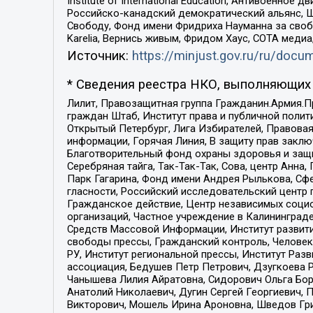
Institute of International Education, Антивоенн
Российско-канадский демократический альянс, 
Свободу, Фонд имени Фридриха Науманна за свобо
Karelia, Вернись живым, Фридом Хаус, СОТА меди
Источник:
https://minjust.gov.ru/ru/doc
* Сведения реестра НКО, выполняющих 
Лилит, Правозащитная группа Гражданин.Армия.П
граждан Штаб, Институт права и публичной поли
Открытый Петербург, Лига Избирателей, Правова
информации, Горячая Линия, В защиту прав закл
Благотворительный фонд охраны здоровья и защи
Серебряная тайга, Так-Так-Так, Сова, центр Анн
Парк Гагарина, Фонд имени Андрея Рылькова, Сф
гласности, Российский исследовательский центр 
Гражданское действие, Центр независимых соци
организаций, Частное учреждение в Калининград
Средств Массовой Информации, Институт развити
свободы прессы, Гражданский контроль, Человек
РУ, Институт региональной прессы, Институт Ра
ассоциация, Бедушев Петр Петрович, Дзугкоева 
Чанышева Лилия Айратовна, Сидорович Ольга Бори
Анатолий Николаевич, Дугин Сергей Георгиевич, 
Викторович, Мошель Ирина Ароновна, Шведов Гри