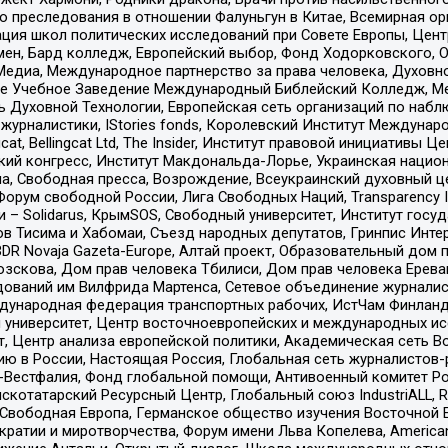
ию преследования в отношении Фалуньгун в Китае, Всемирная о
ация школ политических исследований при Совете Европы, Цен
мен, Бард колледж, Европейский выбор, Фонд Ходорковского,
едиа, Международное партнерство за права человека, Духовно
ое Учебное Заведение Международный Библейский Колледж, М
ь Духовной Технологии, Европейская сеть организаций по наб
урналистики, IStories fonds, Королевский Институт Между
gcat, Bellingcat Ltd, The Insider, Институт правовой инициатив
инский конгресс, Институт Макдональда-Лорье, Украинская нац
, Свободная пресса, Возрождение, Всеукраинский духовный цен
орум свободной России, Лига Свободных Наций, Transparеncy I
– Solidarus, КрымSOS, Свободный университет, Институт госу
в Тисима и Хабомаи, Съезд народных депутатов, Гринпис Инте
DR Novaja Gazeta-Europe, Алтай проект, Образовательный дом 
зскова, Дом прав человека Тбилиси, Дом прав человека Ерева
едований им Вилфрида Мартенса, Сетевое объединение журнали
Международная федерация транспортных рабочих, ИстЧам Финлан
й университет, Центр восточноевропейских и международных и
, Центр анализа европейской политики, Академическая сеть Во
ю в России, Настоящая Россия, Глобальная сеть журналистов
естфалия, Фонд глобальной помощи, Антивоенный комитет России,
татарский Ресурсный Центр, Глобальный союз IndustriALL, Russi
 Свободная Европа, Германское общество изучения Восточной 
и и миротворчества, Форум имени Льва Копелева, American Counci