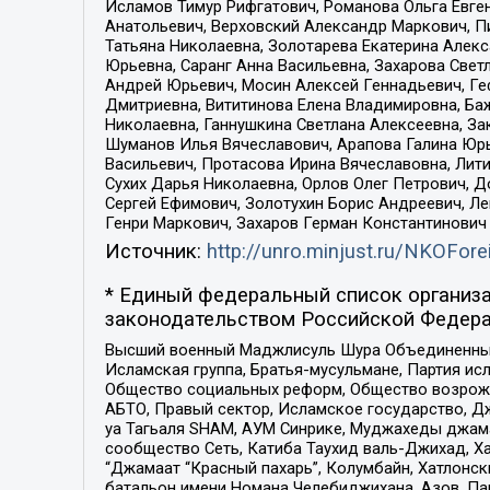
Исламов Тимур Рифгатович, Романова Ольга Евге
Анатольевич, Верховский Александр Маркович, П
Татьяна Николаевна, Золотарева Екатерина Алек
Юрьевна, Саранг Анна Васильевна, Захарова Свет
Андрей Юрьевич, Мосин Алексей Геннадьевич, Ге
Дмитриевна, Вититинова Елена Владимировна, Ба
Николаевна, Ганнушкина Светлана Алексеевна, За
Шуманов Илья Вячеславович, Арапова Галина Юрь
Васильевич, Протасова Ирина Вячеславовна, Лит
Сухих Дарья Николаевна, Орлов Олег Петрович, 
Сергей Ефимович, Золотухин Борис Андреевич, Л
Генри Маркович, Захаров Герман Константинович
Источник:
http://unro.minjust.ru/NKOFore
* Единый федеральный список организа
законодательством Российской Федера
Высший военный Маджлисуль Шура Объединенных с
Исламская группа, Братья-мусульмане, Партия ис
Общество социальных реформ, Общество возрожд
АБТО, Правый сектор, Исламское государство, Д
уа Тагьаля SHAM, АУМ Синрике, Муджахеды джама
сообщество Сеть, Катиба Таухид валь-Джихад, Хай
“Джамаат “Красный пахарь”, Колумбайн, Хатлонск
батальон имени Номана Челебиджихана, Азов, Па