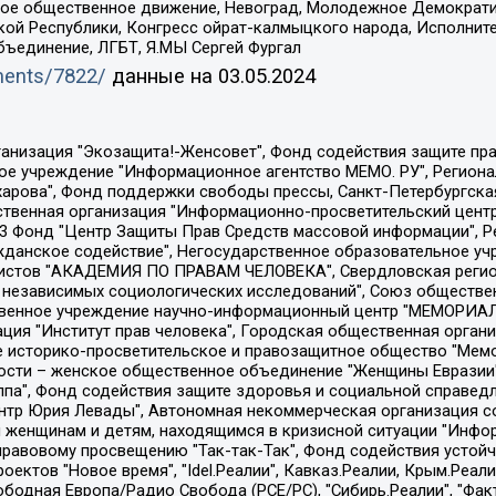
ское общественное движение, Невоград, Молодежное Демократ
ой Республики, Конгресс ойрат-калмыцкого народа, Исполнит
бъединение, ЛГБТ, Я.МЫ Сергей Фургал
uments/7822/
данные на
03.05.2024
Общество с ограниченной ответственностью "Радио Свободная Европа/Радио Свобода", Чешское информационное агентство "MEDIUM-ORIENT", Красноярская региональная общественная организация "Мы против СПИДа", Камалягин Денис Николаевич, Маркелов Сергей Евгеньевич, Пономарев Лев Александрович, Савицкая Людмила Алексеевна, Автономная некоммерческая организация "Центр по работе с проблемой насилия "НАСИЛИЮ.НЕТ", Межрегиональный профессиональный союз работников здравоохранения "Альянс врачей", Юридическое лицо, зарегистрированное в Латвийской Республике, SIA "Medusa Project" (регистрационный номер 40103797863, дата регистрации 10.06.2014), Некоммерческая организация "Фонд по борьбе с коррупцией", Автономная некоммерческая организация "Институт права и публичной политики", Баданин Роман Сергеевич, Гликин Максим Александрович, Железнова Мария Михайловна, Лукьянова Юлия Сергеевна, Маетная Елизавета Витальевна, Маняхин Петр Борисович, Чуракова Ольга Владимировна, Ярош Юлия Петровна, Юридическое лицо "The Insider SIA", зарегистрированное в Риге, Латвийская Республика (дата регистрации 26.06.2015), являющееся администратором доменного имени интернет-издания "The Insider SIA", https://theins.ru, Постернак Алексей Евгеньевич, Рубин Михаил Аркадьевич, Анин Роман Александрович, Юридическое лицо Istories fonds, зарегистрированное в Латвийской Республике (регистрационный номер 50008295751, дата регистрации 24.02.2020), Великовский Дмитрий Александрович, Долинина Ирина Николаевна, Мароховская Алеся Алексеевна, Шлейнов Роман Юрьевич, Шмагун Олеся Валентиновна, Общество с ограниченной ответственностью "Альтаир 2021", Общество с ограниченной ответственностью "Вега 2021", Общество с ограниченной ответственностью "Главный редактор 2021", Общество с ограниченной ответственностью "Ромашки монолит", Важенков Артем Валерьевич, Ивановская областная общественная организация "Центр гендерных исследований", Гурман Юрий Альбертович, Медиапроект "ОВД-Инфо", Егоров Владимир Владимирович, Жилинский Владимир Александрович, Общество с ограниченной ответственностью "ЗП", Иванова София Юрьевна, Карезина Инна Павловна, Кильтау Екатерина Викторовна, Петров Алексей Викторович, Пискунов Сергей Евгеньевич, Смирнов Сергей Сергеевич, Тихонов Михаил Сергеевич, Общество с ограниченной ответственностью "ЖУРНАЛИСТ-ИНОСТРАННЫЙ АГЕНТ", Арапова Галина Юрьевна, Вольтская Татьяна Анатольевна, Американская компания "Mason G.E.S. Anonymous Foundation" (США), являющаяся владельцем интернет-издания https://mnews.world/, Компания "Stichting Bellingcat", зарегистрированная в Нидерландах (дата регистрации 11.07.2018), Захаров Андрей Вячеславович, Клепиковская Екатерина Дмитриевна, Общество с ограниченной ответственностью "МЕМО", Перл Роман Александрович, Симонов Евгений Алексеевич, Соловьева Елена Анатольевна, Сотников Даниил Владимирович, Сурначева Елизавета Дмитриевна, Автономная некоммерческая организация по защите прав человека и информированию населения "Якутия – Наше Мнение", Общество с ограниченной ответственностью "Москоу диджитал медиа", с 26.01.2023 Общество с ограниченной ответственностью "Чайка Белые сады", Ветошкина Валерия Валерьевна, Заговора Максим Александрович, Межрегиональное общественное движение "Российская ЛГБТ - сеть", Оленичев Максим Владимирович, Павлов Иван Юрьевич, Скворцова Елена Сергеевна, Общество с ограниченной ответственностью "Как бы инагент", Кочетков Игорь Викторович, Общество с ограниченной ответственностью "Честные выборы", Еланчик Олег Александрович, Общество с ограниченной ответственностью "Нобелевский призыв", Гималова Регина Эмилевна, Григорьев Андрей Валерьевич, Григорьева Алина Александровна, Ассоциация по содействию защите прав призывников, альтернативнослужащих и военнослужащих "Правозащитная группа "Гражданин.Армия.Право", Хисамова Регина Фаритовна, Автономная некоммерческая организация по реализа