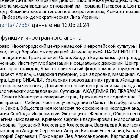
ое движение Антальи, Открытый диалог, Школа международных отн
Школа международных отношений им Нормана Патерсона, Центр
ду, Феминистское антивоенное сопротивление, Комитет независ
а, Либерально-демократическая Лига Украины
uments/7756/
данные на
13.05.2024
функции иностранного агента:
раво, Нижегородский центр немецкой и европейской культуры,
тики, Фонд борьбы с коррупцией, Альянс врачей, НАСИЛИЮ.НЕТ,
я инициатива, Гражданский Союз, Хасдей Ерушалаим, Центр по
юченных, Институт глобализации и социальных движений, Цент
ты прав граждан, Благотворительный фонд помощи осужденным
а, Проект Апрель, Самарская губерния, Эра здоровья, Мемориал
ера, Центр СИБАЛЬТ, Уральская правозащитная группа, Женщины
по правам человека, Дальневосточный центр развития гражданс
ологических исследований, Сутяжник, АКАДЕМИЯ ПО ПРАВАМ Ч
е Совета Министров северных стран, Гражданское содействие,
я прессы - Сибирь, Частное учреждение в Санкт-Петербурге С
 и Закон, Общественная комиссия по сохранению наследия ак
звития Свободы Информации, Экозащита!-Женсовет, Общественн
Регина Николаевна, Кривенко Сергей Владимирович, Милославс
совна, Туровский Александр Алексеевич, Васильева Анастасия
Пивоваров Андрей Сергеевич, Аверин Виталий Евгеньевич, Бара
горий Сергеевич, Пономарев Лев Александрович, Каргалицкий 