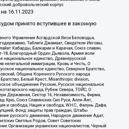
усский добровольческий корпус
 на
16.11.2023
судом принято вступившее в законную
вного Управления Асгардской Веси Беловодья,
годержавию, Таблиги Джамаат, Свидетели Иеговы,
айат Кабарды, Балкарии и Карачая, Союз славян,
т-18, Благородный Орден Дьявола, Армия воли
ое национальное единство, Древнерусской
 нелегальной иммиграции, Кровь и Честь, О
усское национальное единство, Северное Братство,
ровский, Община Коренного Русского народа
атство, Белый Крест, Misanthropic division,
еское объединение Русские, Русское национальное
котатарского народа, Рубеж Севера, ТОЙС, О
ри Державная, Сектор 16, Независимость, Фирма,
д Крю, Союз Славянских Сил Руси, Алля-Аят,
я и свобода, Нация и свобода, W.H.С., Фалунь Дафа,
рупцией, Фонд защиты прав граждан, Штабы
ение русского движения, Народное движение Адат,
етских Светлых Родов, Совет Советских
ение Организации украинских националистов, Черный