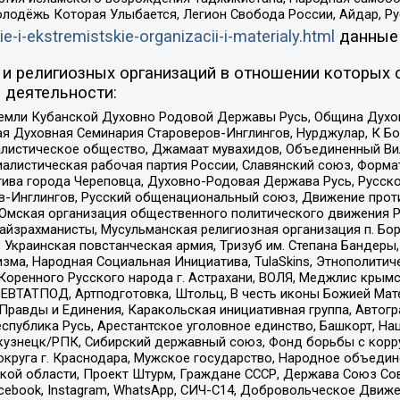
олодёжь Которая Улыбается, Легион Свобода России, Айдар, Р
ie-i-ekstremistskie-organizacii-i-materialy.html
данные
и религиозных организаций в отношении которых 
 деятельности:
земли Кубанской Духовно Родовой Державы Русь, Община Духо
 Духовная Семинария Староверов-Инглингов, Нурджулар, К Бо
листическое общество, Джамаат мувахидов, Объединенный Вил
иалистическая рабочая партия России, Славянский союз, Форма
ива города Череповца, Духовно-Родовая Держава Русь, Русск
-Инглингов, Русский общенациональный союз, Движение против
 Омская организация общественного политического движения Р
йзрахманисты, Мусульманская религиозная организация п. Бо
краинская повстанческая армия, Тризуб им. Степана Бандеры, Бр
зма, Народная Социальная Инициатива, TulaSkins, Этнополитич
оренного Русского народа г. Астрахани, ВОЛЯ, Меджлис крымс
РЕВТАТПОД, Артподготовка, Штольц, В честь иконы Божией Мате
равды и Единения, Каракольская инициативная группа, Автогра
спублика Русь, Арестантское уголовное единство, Башкорт, Наци
окузнецк/РПК, Сибирский державный союз, Фонд борьбы с кор
округа г. Краснодара, Мужское государство, Народное объедин
ой области, Проект Штурм, Граждане СССР, Держава Союз Сов
Facebook, Instagram, WhatsApp, СИЧ-С14, Добровольческое Движ