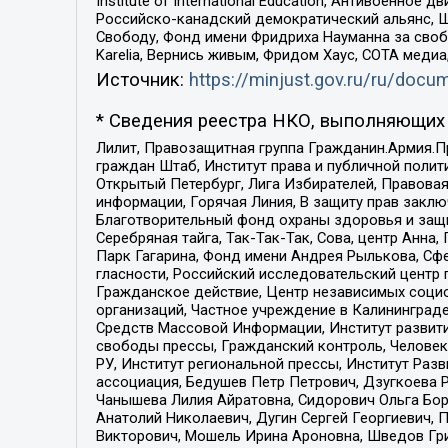
Institute of International Education, Антивоенн
Российско-канадский демократический альянс, 
Свободу, Фонд имени Фридриха Науманна за свобо
Karelia, Вернись живым, Фридом Хаус, СОТА меди
Источник:
https://minjust.gov.ru/ru/doc
* Сведения реестра НКО, выполняющих 
Лилит, Правозащитная группа Гражданин.Армия.П
граждан Штаб, Институт права и публичной поли
Открытый Петербург, Лига Избирателей, Правова
информации, Горячая Линия, В защиту прав закл
Благотворительный фонд охраны здоровья и защи
Серебряная тайга, Так-Так-Так, Сова, центр Анн
Парк Гагарина, Фонд имени Андрея Рылькова, Сф
гласности, Российский исследовательский центр 
Гражданское действие, Центр независимых соци
организаций, Частное учреждение в Калининград
Средств Массовой Информации, Институт развити
свободы прессы, Гражданский контроль, Человек
РУ, Институт региональной прессы, Институт Ра
ассоциация, Бедушев Петр Петрович, Дзугкоева 
Чанышева Лилия Айратовна, Сидорович Ольга Бори
Анатолий Николаевич, Дугин Сергей Георгиевич, 
Викторович, Мошель Ирина Ароновна, Шведов Гри