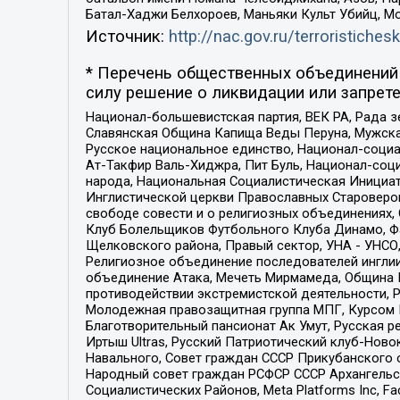
Батал-Хаджи Белхороев, Маньяки Культ Убийц, М
Источник:
http://nac.gov.ru/terroristichesk
* Перечень общественных объединений 
силу решение о ликвидации или запрете
Национал-большевистская партия, ВЕК РА, Рада 
Славянская Община Капища Веды Перуна, Мужская
Русское национальное единство, Национал-социа
Ат-Такфир Валь-Хиджра, Пит Буль, Национал-соц
народа, Национальная Социалистическая Инициат
Инглистической церкви Православных Староверов
свободе совести и о религиозных объединениях,
Клуб Болельщиков Футбольного Клуба Динамо, Фа
Щелковского района, Правый сектор, УНА - УНСО, У
Религиозное объединение последователей инглии
объединение Атака, Мечеть Мирмамеда, Община К
противодействии экстремистской деятельности, 
Молодежная правозащитная группа МПГ, Курсом П
Благотворительный пансионат Ак Умут, Русская ре
Иртыш Ultras, Русский Патриотический клуб-Нов
Навального, Совет граждан СССР Прикубанского 
Народный совет граждан РСФСР СССР Архангельск
Социалистических Районов, Meta Platforms Inc, 