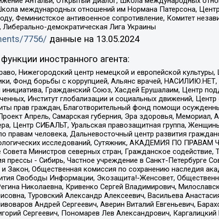
ое движение Антальи, Открытый диалог, Школа международных отн
Школа международных отношений им Нормана Патерсона, Центр
ду, Феминистское антивоенное сопротивление, Комитет независ
а, Либерально-демократическая Лига Украины
uments/7756/
данные на
13.05.2024
функции иностранного агента:
раво, Нижегородский центр немецкой и европейской культуры,
тики, Фонд борьбы с коррупцией, Альянс врачей, НАСИЛИЮ.НЕТ,
я инициатива, Гражданский Союз, Хасдей Ерушалаим, Центр по
юченных, Институт глобализации и социальных движений, Цент
ты прав граждан, Благотворительный фонд помощи осужденным
а, Проект Апрель, Самарская губерния, Эра здоровья, Мемориал
ера, Центр СИБАЛЬТ, Уральская правозащитная группа, Женщины
по правам человека, Дальневосточный центр развития гражданс
ологических исследований, Сутяжник, АКАДЕМИЯ ПО ПРАВАМ Ч
е Совета Министров северных стран, Гражданское содействие,
я прессы - Сибирь, Частное учреждение в Санкт-Петербурге С
 и Закон, Общественная комиссия по сохранению наследия ак
звития Свободы Информации, Экозащита!-Женсовет, Общественн
Регина Николаевна, Кривенко Сергей Владимирович, Милославс
совна, Туровский Александр Алексеевич, Васильева Анастасия
Пивоваров Андрей Сергеевич, Аверин Виталий Евгеньевич, Бара
горий Сергеевич, Пономарев Лев Александрович, Каргалицкий 