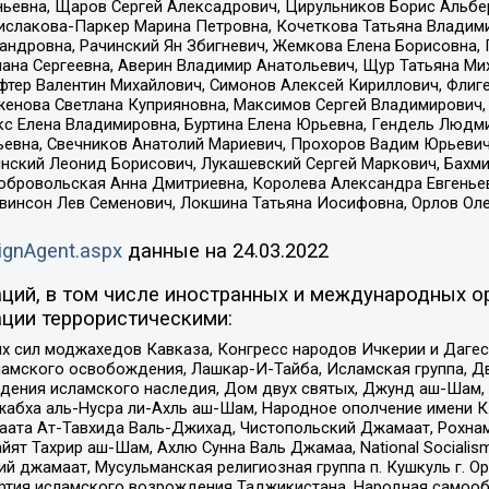
ньевна, Щаров Сергей Алексадрович, Цирульников Борис Альбер
ислакова-Паркер Марина Петровна, Кочеткова Татьяна Владими
сандровна, Рачинский Ян Збигневич, Жемкова Елена Борисовна,
лана Сергеевна, Аверин Владимир Анатольевич, Щур Татьяна М
фтер Валентин Михайлович, Симонов Алексей Кириллович, Флиг
женова Светлана Куприяновна, Максимов Сергей Владимирович, 
кс Елена Владимировна, Буртина Елена Юрьевна, Гендель Людм
евна, Свечников Анатолий Мариевич, Прохоров Вадим Юрьевич
инский Леонид Борисович, Лукашевский Сергей Маркович, Бахм
Добровольская Анна Дмитриевна, Королева Александра Евгенье
евинсон Лев Семенович, Локшина Татьяна Иосифовна, Орлов Ол
ignAgent.aspx
данные на
24.03.2022
ций, в том числе иностранных и международных ор
ции террористическими:
ил моджахедов Кавказа, Конгресс народов Ичкерии и Дагеста
ламского освобождения, Лашкар-И-Тайба, Исламская группа, Дв
ения исламского наследия, Дом двух святых, Джунд аш-Шам, 
жабха аль-Нусра ли-Ахль аш-Шам, Народное ополчение имени К.
ата Ат-Тавхида Валь-Джихад, Чистопольский Джамаат, Рохнам
ят Тахрир аш-Шам, Ахлю Сунна Валь Джамаа, National Socialism
ий джамаат, Мусульманская религиозная группа п. Кушкуль г. 
ртия исламского возрождения Таджикистана, Народная самооб