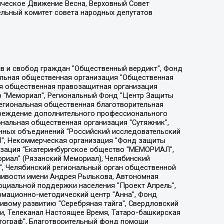
ическое Движение Весна, Верховный Совет
ельный комитет совета народных депутатов
ции социально-правовых программ "Лилит", Дальневосточное общественное движение "Маяк", Санкт-Петербургская ЛГБТ-инициативная группа "Выход", Инициативная группа ЛГБТ+ "Реверс", Алексеев Андрей Викторович, Бекбулатова Таисия Львовна, Беляев Иван Михайлович, Владыкина Елена Сергеевна, Гельман Марат Александрович, Никульшина Вероника Юрьевна, Толоконникова Надежда Андреевна, Шендерович Виктор Анатольевич, Общество с ограниченной ответственностью "Данное сообщение", Общество с ограниченной ответственностью Издательский дом "Новая глава", Айнбиндер Александра Александровна, Московский комьюнити-центр для ЛГБТ+инициатив, Благотворительный фонд развития филантропии, Deutsche Welle (Германия, Kurt-Schumacher-Strasse 3, 53113 Bonn), Борзунова Мария Михайловна, Воробьев Виктор Викторович, Голубева Анна Львовна, Константинова Алла Михайловна, Малкова Ирина Владимировна, Мурадов Мурад Абдулгалимович, Осетинская Елизавета Николаевна, Понасенков Евгений Николаевич, Ганапольский Матвей Юрьевич, Киселев Евгений Алексеевич, Борухович Ирина Григорьевна, Дремин Иван Тимофеевич, Дубровский Дмитрий Викторович, Красноярская региональная общественная организация поддержки и развития альтернативных образовательных технологий и межкультурных коммуникаций "ИНТЕРРА", Маяковская Екатерина Алексеевна, Фейгин Марк Захарович, Филимонов Андрей Викторович, Дзугкоева Регина Николаевна, Доброхотов Роман Александрович, Дудь Юрий Александрович, Елкин Сергей Владимирович, Кругликов Кирилл Игоревич, Сабунаева Мария Леонидовна, Семенов Алексей Владимирович, Шаинян Карен Багратович, Шульман Екатерина Михайловна, Асафьев Артур Валерьевич, Вахштайн Виктор Семенович, Венедиктов Алексей Алексеевич, Лушникова Екатерина Евгеньевна, Волков Леонид Михайлович, Невзоров Александр Глебович, Пархоменко Сергей Борисович, Сироткин Ярослав Николаевич, Кара-Мурза Владимир Владимирович, Баранова Наталья Владимировна, Гозман Леонид Яковлевич, Кагарлицкий Борис Юльевич, Климарев Михаил Валерьевич, Милов Владимир Станиславович, Автономная некоммерческая организация Краснодарский центр современного искусства "Типография", Моргенштерн Алишер Тагирович, Соболь Любовь Эдуардовна, Общество с ограниченной ответственностью "ЛИЗА НОРМ", Каспаров Гарри Кимович, Ходорковский Михаил Борисович, Общество с ограниченной ответственностью "Апрельские тезисы", Данилович Ирина Брониславовна, Кашин Олег Владимирович, Петров Николай Владимирович, Пивоваров Алексей Владимирович, Соколов Михаил Владимирович, Цветкова Юлия Владимировна, Чичваркин Евгений Александрович, Комитет против пыток/Команда против пыток, Общество с ограниченной ответственностью "Первый научный", Общество с ограниченной ответственностью "Вертолет и ко", Белоцерковская Вероника Борисовна, Кац Максим Евгеньевич, Лазарева Татьяна Юрьевна, Шаведдинов Руслан Табризович, Яшин Илья Валерьевич, Общество с ограниченной ответственностью "Иноагент ААВ", Алешковский Дмитрий Петрович, Альбац Евгения Марковна, Быков Дмитрий Львович, Галямина Юлия Евгеньевна, Лойко Сергей Леонидович, Мартынов Кирилл Константинович, Медведев Сергей Александрович, Крашенинников Федор Геннадиевич, Гордеева Катерина Вл