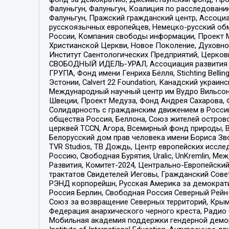
Фалуньгун, Фалуньгун, Коалиция по расследован
Фалуньгун, Пражский гражданский центр, Ассоци
русскоязычных европейцев, Немецко-русский об
России, Компания свободы информации, Проект М
Христианской Церкви, Новое Поколение, Духовн
Институт Саентологических Предприятий, Церков
СВОБОДНЫЙ ИДЕЛЬ-УРАЛ, Ассоциация развития ж
ГРУПА, Фонд имени Генриха Бёлля, Stichting Bellin
Эстонии, Calvert 22 Foundation, Канадский укра
Международный научный центр им Вудро Вильсона
Швеции, Проект Медуза, Фонд Андрея Сахарова, Ф
Солидарность с гражданским движением в России 
общества Россия, Беллона, Союз жителей острово
церквей TCCN, Агора, Всемирный фонд природы, B
Белорусский дом прав человека имени Бориса Зво
TVR Studios, ТВ Дождь, Центр европейских иссл
Россию, Свободная Бурятия, Uralic, UnKremlin, 
Развития, Комитет-2024, Центрально-Европейски
трактатов Свидетелей Иеговы, Гражданский Совет
РЭНД корпорейшн, Русская Америка за демократи
Россия Берлин, Свободная Россия Северный Рейн-В
Союз за возвращение Северных территорий, Крымско
Федерация анархического черного креста, Радио
Мобильная академия поддержки гендерной демократи