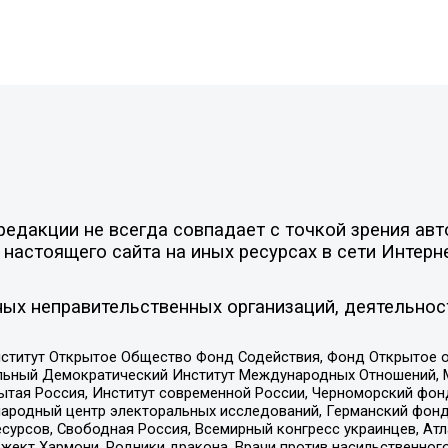
едакции не всегда совпадает с точкой зрения авт
настоящего сайта на иных ресурсах в сети Интерн
ых неправительственных организаций, деятельнос
ститут Открытое Общество Фонд Содействия, Фонд Открытое 
альный Демократический Институт Международных Отношений,
тая Россия, Институт современной России, Черноморский фонд
родный центр электоральных исследований, Германский фонд
рсов, Свободная Россия, Всемирный конгресс украинцев, Атла
ект Хармони, Родники дракона, Врачи против насильственного