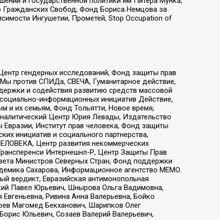
ошений и государственной политики им Питера Мунка,
 Гражданских Свобод, Фонд Бориса Немцова за
имости Ингушетии, Прометей, Stop Occupation of
 Центр гендерных исследований, Фонд защиты прав
 Мы против СПИДа, СВЕЧА, Гуманитарное действие,
ддержки и содействия развитию средств массовой
р социально-информационных инициатив Действие,
 и их семьям, Фонд Тольятти, Новое время,
, Аналитический Центр Юрия Левады, Издательство
 Евразии, Институт прав человека, Фонд защиты
ких инициатив и социального партнерства,
ЕЛОВЕКА, Центр развития некоммерческих
 Трансперенси Интернешнл-Р, Центр Защиты Прав
овета Министров Северных Стран, Фонд поддержки
адемика Сахарова, Информационное агентство МЕМО.
ый вердикт, Евразийская антимонопольная
кий Павел Юрьевич, Шнырова Ольга Вадимовна,
 Евгеньевна, Ривина Анна Валерьевна, Бойко
хоев Магомед Бекханович, Шарипков Олег
Борис Юльевич, Созаев Валерий Валерьевич,