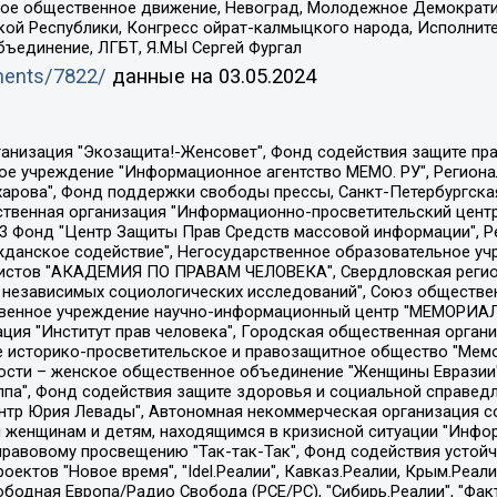
ское общественное движение, Невоград, Молодежное Демократ
ой Республики, Конгресс ойрат-калмыцкого народа, Исполнит
бъединение, ЛГБТ, Я.МЫ Сергей Фургал
uments/7822/
данные на
03.05.2024
Общество с ограниченной ответственностью "Радио Свободная Европа/Радио Свобода", Чешское информационное агентство "MEDIUM-ORIENT", Красноярская региональная общественная организация "Мы против СПИДа", Камалягин Денис Николаевич, Маркелов Сергей Евгеньевич, Пономарев Лев Александрович, Савицкая Людмила Алексеевна, Автономная некоммерческая организация "Центр по работе с проблемой насилия "НАСИЛИЮ.НЕТ", Межрегиональный профессиональный союз работников здравоохранения "Альянс врачей", Юридическое лицо, зарегистрированное в Латвийской Республике, SIA "Medusa Project" (регистрационный номер 40103797863, дата регистрации 10.06.2014), Некоммерческая организация "Фонд по борьбе с коррупцией", Автономная некоммерческая организация "Институт права и публичной политики", Баданин Роман Сергеевич, Гликин Максим Александрович, Железнова Мария Михайловна, Лукьянова Юлия Сергеевна, Маетная Елизавета Витальевна, Маняхин Петр Борисович, Чуракова Ольга Владимировна, Ярош Юлия Петровна, Юридическое лицо "The Insider SIA", зарегистрированное в Риге, Латвийская Республика (дата регистрации 26.06.2015), являющееся администратором доменного имени интернет-издания "The Insider SIA", https://theins.ru, Постернак Алексей Евгеньевич, Рубин Михаил Аркадьевич, Анин Роман Александрович, Юридическое лицо Istories fonds, зарегистрированное в Латвийской Республике (регистрационный номер 50008295751, дата регистрации 24.02.2020), Великовский Дмитрий Александрович, Долинина Ирина Николаевна, Мароховская Алеся Алексеевна, Шлейнов Роман Юрьевич, Шмагун Олеся Валентиновна, Общество с ограниченной ответственностью "Альтаир 2021", Общество с ограниченной ответственностью "Вега 2021", Общество с ограниченной ответственностью "Главный редактор 2021", Общество с ограниченной ответственностью "Ромашки монолит", Важенков Артем Валерьевич, Ивановская областная общественная организация "Центр гендерных исследований", Гурман Юрий Альбертович, Медиапроект "ОВД-Инфо", Егоров Владимир Владимирович, Жилинский Владимир Александрович, Общество с ограниченной ответственностью "ЗП", Иванова София Юрьевна, Карезина Инна Павловна, Кильтау Екатерина Викторовна, Петров Алексей Викторович, Пискунов Сергей Евгеньевич, Смирнов Сергей Сергеевич, Тихонов Михаил Сергеевич, Общество с ограниченной ответственностью "ЖУРНАЛИСТ-ИНОСТРАННЫЙ АГЕНТ", Арапова Галина Юрьевна, Вольтская Татьяна Анатольевна, Американская компания "Mason G.E.S. Anonymous Foundation" (США), являющаяся владельцем интернет-издания https://mnews.world/, Компания "Stichting Bellingcat", зарегистрированная в Нидерландах (дата регистрации 11.07.2018), Захаров Андрей Вячеславович, Клепиковская Екатерина Дмитриевна, Общество с ограниченной ответственностью "МЕМО", Перл Роман Александрович, Симонов Евгений Алексеевич, Соловьева Елена Анатольевна, Сотников Даниил Владимирович, Сурначева Елизавета Дмитриевна, Автономная некоммерческая организация по защите прав человека и информированию населения "Якутия – Наше Мнение", Общество с ограниченной ответственностью "Москоу диджитал медиа", с 26.01.2023 Общество с ограниченной ответственностью "Чайка Белые сады", Ветошкина Валерия Валерьевна, Заговора Максим Александрович, Межрегиональное общественное движение "Российская ЛГБТ - сеть", Оленичев Максим Владимирович, Павлов Иван Юрьевич, Скворцова Елена Сергеевна, Общество с ограниченной ответственностью "Как бы инагент", Кочетков Игорь Викторович, Общество с ограниченной ответственностью "Честные выборы", Еланчик Олег Александрович, Общество с ограниченной ответственностью "Нобелевский призыв", Гималова Регина Эмилевна, Григорьев Андрей Валерьевич, Григорьева Алина Александровна, Ассоциация по содействию защите прав призывников, альтернативнослужащих и военнослужащих "Правозащитная группа "Гражданин.Армия.Право", Хисамова Регина Фаритовна, Автономная некоммерческая организация по реализа