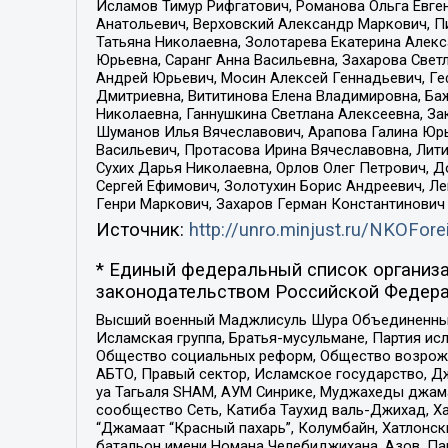
Исламов Тимур Рифгатович, Романова Ольга Евге
Анатольевич, Верховский Александр Маркович, П
Татьяна Николаевна, Золотарева Екатерина Алек
Юрьевна, Саранг Анна Васильевна, Захарова Свет
Андрей Юрьевич, Мосин Алексей Геннадьевич, Ге
Дмитриевна, Вититинова Елена Владимировна, Ба
Николаевна, Ганнушкина Светлана Алексеевна, За
Шуманов Илья Вячеславович, Арапова Галина Юрь
Васильевич, Протасова Ирина Вячеславовна, Лит
Сухих Дарья Николаевна, Орлов Олег Петрович, 
Сергей Ефимович, Золотухин Борис Андреевич, Л
Генри Маркович, Захаров Герман Константинович
Источник:
http://unro.minjust.ru/NKOFore
* Единый федеральный список организа
законодательством Российской Федера
Высший военный Маджлисуль Шура Объединенных с
Исламская группа, Братья-мусульмане, Партия ис
Общество социальных реформ, Общество возрожд
АБТО, Правый сектор, Исламское государство, Д
уа Тагьаля SHAM, АУМ Синрике, Муджахеды джама
сообщество Сеть, Катиба Таухид валь-Джихад, Хай
“Джамаат “Красный пахарь”, Колумбайн, Хатлонск
батальон имени Номана Челебиджихана, Азов, Па