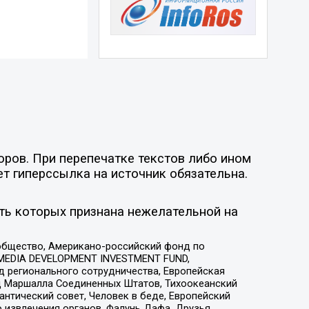
оров. При перепечатке текстов либо ином
ет гиперссылка на источник обязательна.
ть которых признана нежелательной на
общество, Американо-российский фонд по
 MEDIA DEVELOPMENT INVESTMENT FUND,
 регионального сотрудничества, Европейская
 Маршалла Соединенных Штатов, Тихоокеанский
нтический совет, Человек в беде, Европейский
 извлечения органов, Фалунь Дафа, Друзья