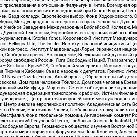
ию преследования в отношении Фалуньгун в Китае, Всемирная о
ация школ политических исследований при Совете Европы, Цен
мен, Бард колледж, Европейский выбор, Фонд Ходорковского,
едиа, Международное партнерство за права человека, Духовно
ое Учебное Заведение Международный Библейский Колледж, М
ь Духовной Технологии, Европейская сеть организаций по наб
урналистики, IStories fonds, Королевский Институт Между
gcat, Bellingcat Ltd, The Insider, Институт правовой инициатив
инский конгресс, Институт Макдональда-Лорье, Украинская нац
, Свободная пресса, Возрождение, Всеукраинский духовный цен
орум свободной России, Лига Свободных Наций, Transparеncy I
– Solidarus, КрымSOS, Свободный университет, Институт госу
в Тисима и Хабомаи, Съезд народных депутатов, Гринпис Инте
DR Novaja Gazeta-Europe, Алтай проект, Образовательный дом 
зскова, Дом прав человека Тбилиси, Дом прав человека Ерева
едований им Вилфрида Мартенса, Сетевое объединение журнали
Международная федерация транспортных рабочих, ИстЧам Финлан
й университет, Центр восточноевропейских и международных и
, Центр анализа европейской политики, Академическая сеть Во
ю в России, Настоящая Россия, Глобальная сеть журналистов
естфалия, Фонд глобальной помощи, Антивоенный комитет России,
татарский Ресурсный Центр, Глобальный союз IndustriALL, Russi
 Свободная Европа, Германское общество изучения Восточной 
и и миротворчества, Форум имени Льва Копелева, American Counci