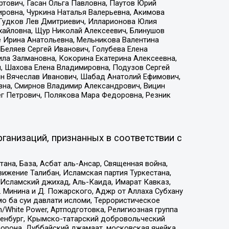
тович, Гасан Ольга Павловна, Паутов Юрий
ровна, Чуркина Наталья Валерьевна, Акимова
 Гудков Лев Дмитриевич, Илларионова Юлия
ихайловна, Щур Николай Алексеевич, Блинушов
е Ирина Анатольевна, Мельникова Валентина
Беляев Сергей Иванович, Голубева Елена
ила Залмановна, Кокорина Екатерина Алексеевна,
, Шахова Елена Владимировна, Подузов Сергей
ин Вячеслав Иванович, Шабад Анатолий Ефимович,
вна, Смирнов Владимир Александрович, Вицин
ег Петрович, Полякова Мара Федоровна, Резник
ганизаций, признанных в соответствии с
на, База, Асбат аль-Ансар, Священная война,
ижение Талибан, Исламская партия Туркестана,
Исламский джихад, Аль-Каида, Имарат Кавказ,
 Минина и Д. Пожарского, Аджр от Аллаха Субхану
о ба суи давлати исломи, Террористическое
/White Power, Артподготовка, Религиозная группа
Оренбург, Крымско-татарский добровольческий
орона, Дуббайский джамаат, московская ячейка,