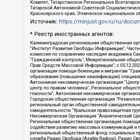
Комитет, Татарстанское Региональное Всетатар
Татарской Автономной Советской Социалистическ
Красноярского края, Этническое национальное о
Источник:
https://minjust.gov.ru/ru/doc
* Реестр иностранных агентов:
Калининградская региональная общественная организация "Экозащита!-Женсовет", Фонд содействия защите прав и свобод граждан "Общественный вердикт", Фонд "Институт Развития Свободы Информации", Частное учреждение "Информационное агентство МЕМО. РУ", Региональная общественная организация "Общественная комиссия по сохранению наследия академика Сахарова", Фонд поддержки свободы прессы, Санкт-Петербургская общественная правозащитная организация "Гражданский контроль", Межрегиональная общественная организация "Информационно-просветительский центр "Мемориал", Региональный Фонд "Центр Защиты Прав Средств Массовой Информации", с 05.12.2023 Фонд "Центр Защиты Прав Средств массовой информации", Региональная общественная благотворительная организация помощи беженцам и мигрантам "Гражданское содействие", Негосударственное образовательное учреждение дополнительного профессионального образования (повышение квалификации) специалистов "АКАДЕМИЯ ПО ПРАВАМ ЧЕЛОВЕКА", Свердловская региональная общественная организация "Сутяжник", Автономная некоммерческая организация "Центр независимых социологических исследований", Союз общественных объединений "Российский исследовательский центр по правам человека", Региональное общественное учреждение научно-информационный центр "МЕМОРИАЛ", Некоммерческая организация "Фонд защиты гласности", Автономная некоммерческая организация "Институт прав человека", Городская общественная организация "Екатеринбургское общество "МЕМОРИАЛ", Городская общественная организация "Рязанское историко-просветительское и правозащитное общество "Мемориал" (Рязанский Мемориал), Челябинский региональный орган общественной самодеятельности – женское общественное объединение "Женщины Евразии", Челябинский региональный орган общественной самодеятельности "Уральская правозащитная группа", Фонд содействия защите здоровья и социальной справедливости имени Андрея Рылькова, Автономная Некоммерческая Организация "Аналитический Центр Юрия Левады", Автономная некоммерческая организация социальной поддержки населения "Проект Апрель", Региональная общественная организация помощи женщинам и детям, находящимся в кризисной ситуации "Информационно-методический центр "Анна", Фонд содействия развитию массовых коммуникаций и правовому просвещению "Так-так-Так", Фонд содействия устойчивому развитию "Серебряная тайга", Свердловский региональный общественный фонд социальных проектов "Новое время", "Idel.Реалии", Кавказ.Реалии, Крым.Реалии, Телеканал Настоящее Время, Татаро-башкирская служба Радио Свобода (Azatliq Radiosi), Радио Свободная Европа/Радио Свобода (PCE/PC), "Сибирь.Реалии", "Фактограф", Благотворительный фонд помощи осужденным и их семьям, Автономная некоммерческая организация "Институт глобализации и социальных движений", Фонд "В защиту прав заключенных", Частное учреждение "Центр поддержки и содействия развитию средств массовой информации", Пензенский региональный общественный благотворительный фонд "Гражданский союз", "Север.Реалии", Некоммерческая организация Фонд "Правовая инициатива", 