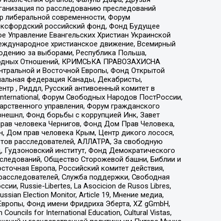
рганизация по расследованию преследований
тр либеральной современности, Форум
 Оксфордский российский фонд, Фонд Будущее
е Управление Евангельских Христиан Украинской
еждународное христианское движение, Всемирный
людению за выборами, Республика Польша,
народных Отношений, КРИМСЬКА ПРАВОЗАХИСНА
ы Центральной и Восточной Европы, Фонд Открытой
иональная федерация Канады, Декабристы,
тр , Риддл, Русский антивоенный комитет в
nternational, Форум Свободных Народов ПостРоссии,
дарственного управления, Форум гражданского
рнешнл, Фонд борьбы с коррупцией Инк, Завет
прав человека Чернигов, Фонд Дом Прав Человека,
н, Дом прав человека Крым, Центр дикого лосося,
стов расследователей, АЛЛАТРА, За свободную
д, Гудзоновский институт, Фонд Демократического
сследований, Общество Сторожевой башни, Библии и
сточная Европа, Российский комитет действия,
-расследователей, Служба поддержки, Свободная
 Russie-Libertes, La Asocicion de Rusos Libres,
an Election Monitor, Article 19, Мнение медиа,
Европы, Фонд имени Фридриха Эберта, XZ gGmbH,
ls for International Education, Cultural Vistas,