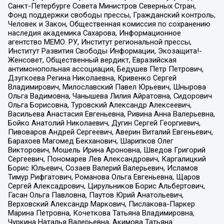
Санкт-Петербурге Совета Министров Северных Стран,
Фонд поддержки свободы прессы, Гражданский контроль,
Человек и Закон, Общественная комиссия по сохранению
наследия академика Сахарова, Информационное
агентство МЕМО. РУ, Институт региональной прессы,
Институт Развития Свободы Информации, Экозащита!-
Женсовет, Общественный вердикт, Евразийская
антимонопольная ассоциация, Бедушев Петр Петрович,
Дзугкоева Регина Николаевна, Кривенко Сергей
Владимирович, Милославский Павел Юрьевич, Шнырова
Ольга Вадимовна, Чанышева Лилия Айратовна, Сидорович
Ольга Борисовна, Туровский Александр Алексеевич,
Васильева Анастасия Евгеньевна, Ривина Анна Валерьевна,
Бойко Анатолий Николаевич, Дугин Сергей Георгиевич,
Пивоваров Андрей Сергеевич, Аверин Виталий Евгеньевич,
Барахоев Магомед Бекханович, Шарипков Олег
Викторович, Мошель Ирина Ароновна, Шведов Григорий
Сергеевич, Пономарев Лев Александрович, Каргалицкий
Борис Юльевич, Созаев Валерий Валерьевич, Исламов
Тимур Рифгатович, Романова Ольга Евгеньевна, Щаров
Сергей Алексадрович, Цирульников Борис Альбертович,
Гасан Ольга Павловна, Паутов Юрий Анатольевич,
Верховский Александр Маркович, Пислакова-Паркер
Марина Петровна, Кочеткова Татьяна Владимировна,
Чуркина Наталья Валерьевна, Акимова Татьяна