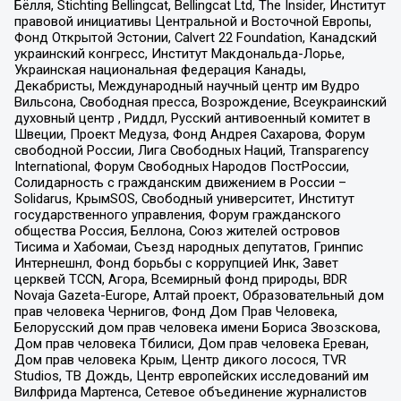
Бёлля, Stichting Bellingcat, Bellingcat Ltd, The Insider, Институт
правовой инициативы Центральной и Восточной Европы,
Фонд Открытой Эстонии, Calvert 22 Foundation, Канадский
украинский конгресс, Институт Макдональда-Лорье,
Украинская национальная федерация Канады,
Декабристы, Международный научный центр им Вудро
Вильсона, Свободная пресса, Возрождение, Всеукраинский
духовный центр , Риддл, Русский антивоенный комитет в
Швеции, Проект Медуза, Фонд Андрея Сахарова, Форум
свободной России, Лига Свободных Наций, Transparеncy
International, Форум Свободных Народов ПостРоссии,
Солидарность с гражданским движением в России –
Solidarus, КрымSOS, Свободный университет, Институт
государственного управления, Форум гражданского
общества Россия, Беллона, Союз жителей островов
Тисима и Хабомаи, Съезд народных депутатов, Гринпис
Интернешнл, Фонд борьбы с коррупцией Инк, Завет
церквей TCCN, Агора, Всемирный фонд природы, BDR
Novaja Gazeta-Europe, Алтай проект, Образовательный дом
прав человека Чернигов, Фонд Дом Прав Человека,
Белорусский дом прав человека имени Бориса Звозскова,
Дом прав человека Тбилиси, Дом прав человека Ереван,
Дом прав человека Крым, Центр дикого лосося, TVR
Studios, ТВ Дождь, Центр европейских исследований им
Вилфрида Мартенса, Сетевое объединение журналистов