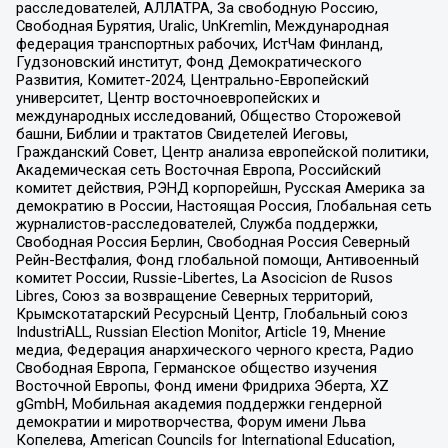
расследователей, АЛЛАТРА, За свободную Россию,
Свободная Бурятия, Uralic, UnKremlin, Международная
федерация транспортных рабочих, ИстЧам Финланд,
Гудзоновский институт, Фонд Демократического
Развития, Комитет-2024, Центрально-Европейский
университет, Центр восточноевропейских и
международных исследований, Общество Сторожевой
башни, Библии и трактатов Свидетелей Иеговы,
Гражданский Совет, Центр анализа европейской политики,
Академическая сеть Восточная Европа, Российский
комитет действия, РЭНД корпорейшн, Русская Америка за
демократию в России, Настоящая Россия, Глобальная сеть
журналистов-расследователей, Служба поддержки,
Свободная Россия Берлин, Свободная Россия Северный
Рейн-Вестфалия, Фонд глобальной помощи, Антивоенный
комитет России, Russie-Libertes, La Asocicion de Rusos
Libres, Союз за возвращение Северных территорий,
Крымскотатарский Ресурсный Центр, Глобальный союз
IndustriALL, Russian Election Monitor, Article 19, Мнение
медиа, Федерация анархического черного креста, Радио
Свободная Европа, Германское общество изучения
Восточной Европы, Фонд имени Фридриха Эберта, XZ
gGmbH, Мобильная академия поддержки гендерной
демократии и миротворчества, Форум имени Льва
Копелева, American Councils for International Education,