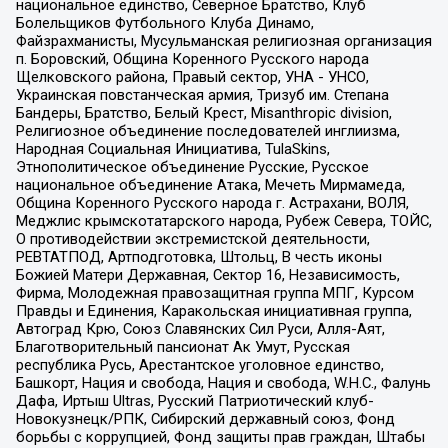
национальное единство, Северное Братство, Клуб
Болельщиков Футбольного Клуба Динамо,
Файзрахманисты, Мусульманская религиозная организация
п. Боровский, Община Коренного Русского народа
Щелковского района, Правый сектор, УНА - УНСО,
Украинская повстанческая армия, Тризуб им. Степана
Бандеры, Братство, Белый Крест, Misanthropic division,
Религиозное объединение последователей инглиизма,
Народная Социальная Инициатива, TulaSkins,
Этнополитическое объединение Русские, Русское
национальное объединение Атака, Мечеть Мирмамеда,
Община Коренного Русского народа г. Астрахани, ВОЛЯ,
Меджлис крымскотатарского народа, Рубеж Севера, ТОЙС,
О противодействии экстремистской деятельности,
РЕВТАТПОД, Артподготовка, Штольц, В честь иконы
Божией Матери Державная, Сектор 16, Независимость,
Фирма, Молодежная правозащитная группа МПГ, Курсом
Правды и Единения, Каракольская инициативная группа,
Автоград Крю, Союз Славянских Сил Руси, Алля-Аят,
Благотворительный пансионат Ак Умут, Русская
республика Русь, Арестантское уголовное единство,
Башкорт, Нация и свобода, Нация и свобода, W.H.С., Фалунь
Дафа, Иртыш Ultras, Русский Патриотический клуб-
Новокузнецк/РПК, Сибирский державный союз, Фонд
борьбы с коррупцией, Фонд защиты прав граждан, Штабы