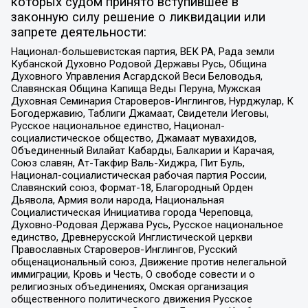
которых судом принято вступившее в
законную силу решение о ликвидации или
запрете деятельности:
Национал-большевистская партия, ВЕК РА, Рада земли
Кубанской Духовно Родовой Державы Русь, Община
Духовного Управления Асгардской Веси Беловодья,
Славянская Община Капища Веды Перуна, Мужская
Духовная Семинария Староверов-Инглингов, Нурджулар, К
Богодержавию, Таблиги Джамаат, Свидетели Иеговы,
Русское национальное единство, Национал-
социалистическое общество, Джамаат мувахидов,
Объединенный Вилайат Кабарды, Балкарии и Карачая,
Союз славян, Ат-Такфир Валь-Хиджра, Пит Буль,
Национал-социалистическая рабочая партия России,
Славянский союз, Формат-18, Благородный Орден
Дьявола, Армия воли народа, Национальная
Социалистическая Инициатива города Череповца,
Духовно-Родовая Держава Русь, Русское национальное
единство, Древнерусской Инглистической церкви
Православных Староверов-Инглингов, Русский
общенациональный союз, Движение против нелегальной
иммиграции, Кровь и Честь, О свободе совести и о
религиозных объединениях, Омская организация
общественного политического движения Русское