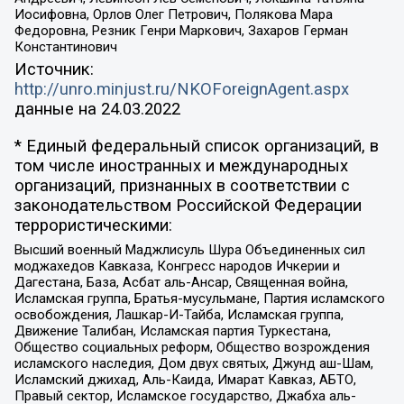
Иосифовна, Орлов Олег Петрович, Полякова Мара
Федоровна, Резник Генри Маркович, Захаров Герман
Константинович
Источник:
http://unro.minjust.ru/NKOForeignAgent.aspx
данные на
24.03.2022
* Единый федеральный список организаций, в
том числе иностранных и международных
организаций, признанных в соответствии с
законодательством Российской Федерации
террористическими:
Высший военный Маджлисуль Шура Объединенных сил
моджахедов Кавказа, Конгресс народов Ичкерии и
Дагестана, База, Асбат аль-Ансар, Священная война,
Исламская группа, Братья-мусульмане, Партия исламского
освобождения, Лашкар-И-Тайба, Исламская группа,
Движение Талибан, Исламская партия Туркестана,
Общество социальных реформ, Общество возрождения
исламского наследия, Дом двух святых, Джунд аш-Шам,
Исламский джихад, Аль-Каида, Имарат Кавказ, АБТО,
Правый сектор, Исламское государство, Джабха аль-