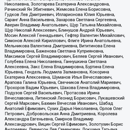
Николаевна, Золотарева Екатерина Александровна,
Рачинский Ян Збигневич, Жемкова Елена Борисовна,
Гудков Лев Дмитриевич, Илларионова Юлия Юрьевна,
Саранг Анна Васильевна, Захарова Светлана Сергеевна,
Аверин Владимир Анатольевич, Щур Татьяна Михайловна,
Щур Николай Алексеевич, Блинушов Андрей Юрьевич,
Мосин Алексей Геннадьевич, Гефтер Валентин Михайлович,
Симонов Алексей Кириллович, Флиге Ирина Анатольевна,
Мельникова Валентина Дмитриевна, Вититинова Елена
Владимировна, Баженова Светлана Куприяновна,
Максимов Сергей Владимирович, Беляев Сергей Иванович,
Голубева Елена Николаевна, Ганнушкина Светлана
Алексеевна, Закс Елена Владимировна, Буртина Елена
Юрьевна, Гендель Людмила Залмановна, Кокорина
Екатерина Алексеевна, Шуманов Илья Вячеславович,
Арапова Галина Юрьевна, Свечников Анатолий Мариевич,
Прохоров Вадим Юрьевич, Шахова Елена Владимировна,
Подузов Сергей Васильевич, Протасова Ирина
Вячеславовна, Литинский Леонид Борисович, Лукашевский
Сергей Маркович, Бахмин Вячеслав Иванович, Шабад
Анатолий Ефимович, Сухих Дарья Николаевна, Орлов Олег
Петрович, Добровольская Анна Дмитриевна, Королева
Александра Евгеньевна, Смирнов Владимир
Александрович, Вицин Сергей Ефимович, Золотухин Борис
Андреевич, Левинсон Лев Семенович, Локшина Татьяна