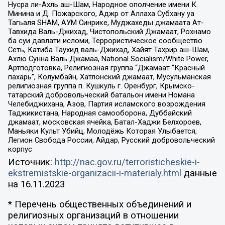
Нусра ли-Ахль аш-Шам, Народное ополчение имени К.
Минина и Д. Пожарского, Аджр от Аллаха Субхану уа
Тагьаля SHAM, АУМ Синрике, Муджахеды джамаата Ат-
Тавхида Валь-Джихад, Чистопольский Джамаат, Рохнамо
ба суи давлати исломи, Террористическое сообщество
Сеть, Катиба Таухид валь-Джихад, Хайят Тахрир аш-Шам,
Ахлю Сунна Валь Джамаа, National Socialism/White Power,
Артподготовка, Религиозная группа “Джамаат “Красный
пахарь”, Колумбайн, Хатлонский джамаат, Мусульманская
религиозная группа п. Кушкуль г. Оренбург, Крымско-
татарский добровольческий батальон имени Номана
Челебиджихана, Азов, Партия исламского возрождения
Таджикистана, Народная самооборона, Дуббайский
джамаат, московская ячейка, Батал-Хаджи Белхороев,
Маньяки Культ Убийц, Молодёжь Которая Улыбается,
Легион Свобода России, Айдар, Русский добровольческий
корпус
Источник:
http://nac.gov.ru/terroristicheskie-i-
ekstremistskie-organizacii-i-materialy.html
данные
на
16.11.2023
* Перечень общественных объединений и
религиозных организаций в отношении