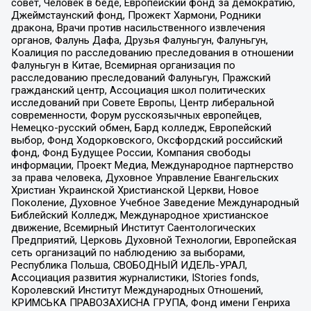
совет, Человек в беде, Европейский фонд за демократию,
Джеймстаунский фонд, Прожект Хармони, Родники
дракона, Врачи против насильственного извлечения
органов, Фалунь Дафа, Друзья Фалуньгун, Фалуньгун,
Коалиция по расследованию преследования в отношении
Фалуньгун в Китае, Всемирная организация по
расследованию преследований Фалуньгун, Пражский
гражданский центр, Ассоциация школ политических
исследований при Совете Европы, Центр либеральной
современности, Форум русскоязычных европейцев,
Немецко-русский обмен, Бард колледж, Европейский
выбор, Фонд Ходорковского, Оксфордский российский
фонд, Фонд Будущее России, Компания свободы
информации, Проект Медиа, Международное партнерство
за права человека, Духовное Управление Евангельских
Христиан Украинской Христианской Церкви, Новое
Поколение, Духовное Учебное Заведение Международный
Библейский Колледж, Международное христианское
движение, Всемирный Институт Саентологических
Предприятий, Церковь Духовной Технологии, Европейская
сеть организаций по наблюдению за выборами,
Республика Польша, СВОБОДНЫЙ ИДЕЛЬ-УРАЛ,
Ассоциация развития журналистики, IStories fonds,
Королевский Институт Международных Отношений,
КРИМСЬКА ПРАВОЗАХИСНА ГРУПА, Фонд имени Генриха