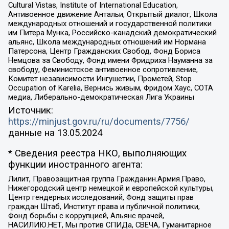
Cultural Vistas, Institute of International Education,
Антивоенное движение Антальи, Открытый диалог, Школа
международных отношений и государственной политики
им Питера Мунка, Российско-канадский демократический
альянс, Школа международных отношений им Нормана
Патерсона, Центр Гражданских Свобод, Фонд Бориса
Немцова за Свободу, Фонд имени Фридриха Науманна за
свободу, Феминистское антивоенное сопротивление,
Комитет независимости Ингушетии, Прометей, Stop
Occupation of Karelia, Вернись живым, Фридом Хаус, СОТА
медиа, Либерально-демократическая Лига Украины
Источник:
https://minjust.gov.ru/ru/documents/7756/
данные на
13.05.2024
* Сведения реестра НКО, выполняющих
функции иностранного агента:
Лилит, Правозащитная группа Гражданин.Армия.Право,
Нижегородский центр немецкой и европейской культуры,
Центр гендерных исследований, Фонд защиты прав
граждан Штаб, Институт права и публичной политики,
Фонд борьбы с коррупцией, Альянс врачей,
НАСИЛИЮ.НЕТ, Мы против СПИДа, СВЕЧА, Гуманитарное