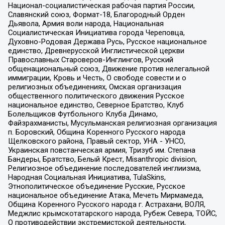
Национал-социалистическая рабочая партия России,
Славянский союз, Формат-18, Благородный Орден
Дьявола, Армия воли народа, Национальная
Социалистическая Инициатива города Череповца,
Духовно-Родовая Держава Русь, Русское национальное
единство, Древнерусской Инглистической церкви
Православных Староверов-Инглингов, Русский
общенациональный союз, Движение против нелегальной
иммиграции, Кровь и Честь, О свободе совести и о
религиозных объединениях, Омская организация
общественного политического движения Русское
национальное единство, Северное Братство, Клуб
Болельщиков Футбольного Клуба Динамо,
Файзрахманисты, Мусульманская религиозная организация
п. Боровский, Община Коренного Русского народа
Щелковского района, Правый сектор, УНА - УНСО,
Украинская повстанческая армия, Тризуб им. Степана
Бандеры, Братство, Белый Крест, Misanthropic division,
Религиозное объединение последователей инглиизма,
Народная Социальная Инициатива, TulaSkins,
Этнополитическое объединение Русские, Русское
национальное объединение Атака, Мечеть Мирмамеда,
Община Коренного Русского народа г. Астрахани, ВОЛЯ,
Меджлис крымскотатарского народа, Рубеж Севера, ТОЙС,
О противодействии экстремистской деятельности,