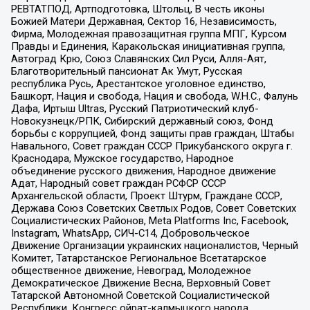
РЕВТАТПОД, Артподготовка, Штольц, В честь иконы
Божией Матери Державная, Сектор 16, Независимость,
Фирма, Молодежная правозащитная группа МПГ, Курсом
Правды и Единения, Каракольская инициативная группа,
Автоград Крю, Союз Славянских Сил Руси, Алля-Аят,
Благотворительный пансионат Ак Умут, Русская
республика Русь, Арестантское уголовное единство,
Башкорт, Нация и свобода, Нация и свобода, W.H.С., Фалунь
Дафа, Иртыш Ultras, Русский Патриотический клуб-
Новокузнецк/РПК, Сибирский державный союз, Фонд
борьбы с коррупцией, Фонд защиты прав граждан, Штабы
Навального, Совет граждан СССР Прикубанского округа г.
Краснодара, Мужское государство, Народное
объединение русского движения, Народное движение
Адат, Народный совет граждан РСФСР СССР
Архангельской области, Проект Штурм, Граждане СССР,
Держава Союз Советских Светлых Родов, Совет Советских
Социалистических Районов, Meta Platforms Inc, Facebook,
Instagram, WhatsApp, СИЧ-С14, Добровольческое
Движение Организации украинских националистов, Черный
Комитет, Татарстанское Региональное Всетатарское
общественное движение, Невоград, Молодежное
Демократическое Движение Весна, Верховный Совет
Татарской Автономной Советской Социалистической
Республики, Конгресс ойрат-калмыцкого народа,