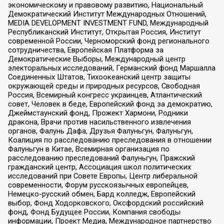
экономическому и правовому развитию, Национальный
Демократический Институт Международных Отношений,
MEDIA DEVELOPMENT INVESTMENT FUND, Международный
Республиканский Институт, Открытая Россия, Институт
современной России, Черноморский фонд регионального
сотрудничества, Европейская Платформа за
Демократические Выборы, Международный центр
электоральных исследований, Германский фонд Маршалла
Соединенных Штатов, Тихоокеанский центр защиты
окружающей среды и природных ресурсов, Свободная
Россия, Всемирный конгресс украинцев, Атлантический
совет, Человек в беде, Европейский фонд за демократию,
Джеймстаунский фонд, Прожект Хармони, Родники
дракона, Врачи против насильственного извлечения
органов, Фалунь Дафа, Друзья Фалуньгун, Фалуньгун,
Коалиция по расследованию преследования в отношении
Фалуньгун в Китае, Всемирная организация по
расследованию преследований Фалуньгун, Пражский
гражданский центр, Ассоциация школ политических
исследований при Совете Европы, Центр либеральной
современности, Форум русскоязычных европейцев,
Немецко-русский обмен, Бард колледж, Европейский
выбор, Фонд Ходорковского, Оксфордский российский
фонд, Фонд Будущее России, Компания свободы
информации, Проект Медиа, Международное партнерство