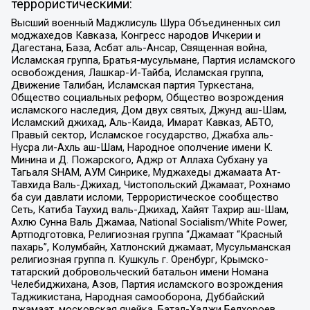
террористическими:
Высший военный Маджлисуль Шура Объединенных сил
моджахедов Кавказа, Конгресс народов Ичкерии и
Дагестана, База, Асбат аль-Ансар, Священная война,
Исламская группа, Братья-мусульмане, Партия исламского
освобождения, Лашкар-И-Тайба, Исламская группа,
Движение Талибан, Исламская партия Туркестана,
Общество социальных реформ, Общество возрождения
исламского наследия, Дом двух святых, Джунд аш-Шам,
Исламский джихад, Аль-Каида, Имарат Кавказ, АБТО,
Правый сектор, Исламское государство, Джабха аль-
Нусра ли-Ахль аш-Шам, Народное ополчение имени К.
Минина и Д. Пожарского, Аджр от Аллаха Субхану уа
Тагьаля SHAM, АУМ Синрике, Муджахеды джамаата Ат-
Тавхида Валь-Джихад, Чистопольский Джамаат, Рохнамо
ба суи давлати исломи, Террористическое сообщество
Сеть, Катиба Таухид валь-Джихад, Хайят Тахрир аш-Шам,
Ахлю Сунна Валь Джамаа, National Socialism/White Power,
Артподготовка, Религиозная группа “Джамаат “Красный
пахарь”, Колумбайн, Хатлонский джамаат, Мусульманская
религиозная группа п. Кушкуль г. Оренбург, Крымско-
татарский добровольческий батальон имени Номана
Челебиджихана, Азов, Партия исламского возрождения
Таджикистана, Народная самооборона, Дуббайский
джамаат, московская ячейка, Батал-Хаджи Белхороев,