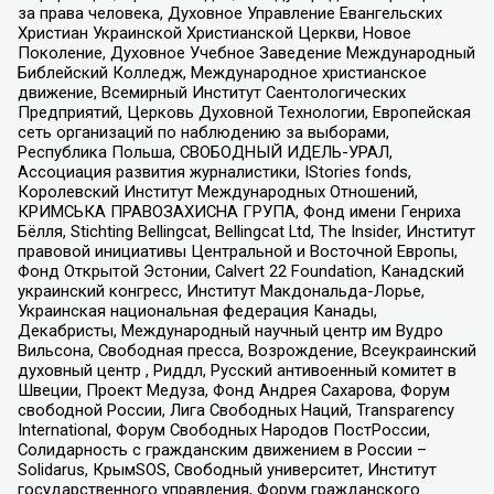
за права человека, Духовное Управление Евангельских
Христиан Украинской Христианской Церкви, Новое
Поколение, Духовное Учебное Заведение Международный
Библейский Колледж, Международное христианское
движение, Всемирный Институт Саентологических
Предприятий, Церковь Духовной Технологии, Европейская
сеть организаций по наблюдению за выборами,
Республика Польша, СВОБОДНЫЙ ИДЕЛЬ-УРАЛ,
Ассоциация развития журналистики, IStories fonds,
Королевский Институт Международных Отношений,
КРИМСЬКА ПРАВОЗАХИСНА ГРУПА, Фонд имени Генриха
Бёлля, Stichting Bellingcat, Bellingcat Ltd, The Insider, Институт
правовой инициативы Центральной и Восточной Европы,
Фонд Открытой Эстонии, Calvert 22 Foundation, Канадский
украинский конгресс, Институт Макдональда-Лорье,
Украинская национальная федерация Канады,
Декабристы, Международный научный центр им Вудро
Вильсона, Свободная пресса, Возрождение, Всеукраинский
духовный центр , Риддл, Русский антивоенный комитет в
Швеции, Проект Медуза, Фонд Андрея Сахарова, Форум
свободной России, Лига Свободных Наций, Transparеncy
International, Форум Свободных Народов ПостРоссии,
Солидарность с гражданским движением в России –
Solidarus, КрымSOS, Свободный университет, Институт
государственного управления, Форум гражданского