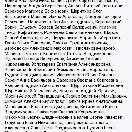
Бойко Анатолий Николаевич, Дугин Сергей Георгиевич,
Пивоваров Андрей Сергеевич, Аверин Виталий Евгеньевич,
Барахоев Магомед Бекханович, Шарипков Олег
Викторович, Мошель Ирина Ароновна, Шведов Григорий
Сергеевич, Пономарев Лев Александрович, Каргалицкий
Борис Юльевич, Созаев Валерий Валерьевич, Исламов
Тимур Рифгатович, Романова Ольга Евгеньевна, Щаров
Сергей Алексадрович, Цирульников Борис Альбертович,
Гасан Ольга Павловна, Паутов Юрий Анатольевич,
Верховский Александр Маркович, Пислакова-Паркер
Марина Петровна, Кочеткова Татьяна Владимировна,
Чуркина Наталья Валерьевна, Акимова Татьяна
Николаевна, Золотарева Екатерина Александровна,
Рачинский Ян Збигневич, Жемкова Елена Борисовна,
Гудков Лев Дмитриевич, Илларионова Юлия Юрьевна,
Саранг Анна Васильевна, Захарова Светлана Сергеевна,
Аверин Владимир Анатольевич, Щур Татьяна Михайловна,
Щур Николай Алексеевич, Блинушов Андрей Юрьевич,
Мосин Алексей Геннадьевич, Гефтер Валентин Михайлович,
Симонов Алексей Кириллович, Флиге Ирина Анатольевна,
Мельникова Валентина Дмитриевна, Вититинова Елена
Владимировна, Баженова Светлана Куприяновна,
Максимов Сергей Владимирович, Беляев Сергей Иванович,
Голубева Елена Николаевна, Ганнушкина Светлана
Алексеевна, Закс Елена Владимировна, Буртина Елена