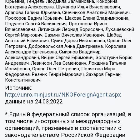
Юрьевна, Гендель Людмила Залмановна, Кокорина
Екатерина Алексеевна, Шуманов Илья Вячеславович,
Арапова Галина Юрьевна, Свечников Анатолий Мариевич,
Прохоров Вадим Юрьевич, Шахова Елена Владимировна,
Подузов Сергей Васильевич, Протасова Ирина
Вячеславовна, Литинский Леонид Борисович, Лукашевский
Сергей Маркович, Бахмин Вячеслав Иванович, Шабад
Анатолий Ефимович, Сухих Дарья Николаевна, Орлов Олег
Петрович, Добровольская Анна Дмитриевна, Королева
Александра Евгеньевна, Смирнов Владимир
Александрович, Вицин Сергей Ефимович, Золотухин Борис
Андреевич, Левинсон Лев Семенович, Локшина Татьяна
Иосифовна, Орлов Олег Петрович, Полякова Мара
Федоровна, Резник Генри Маркович, Захаров Герман
Константинович
Источник:
http://unro.minjust.ru/NKOForeignAgent.aspx
данные на
24.03.2022
* Единый федеральный список организаций, в
том числе иностранных и международных
организаций, признанных в соответствии с
законодательством Российской Федерации