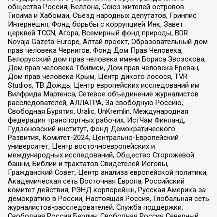
общества Россия, Беллона, Союз жителей островов
Тисима и Хабомаи, Съезд народных депутатов, Гринпис
Интернешнл, Фонд борьбы с коррупцией Инк, Завет
церквей TCCN, Агора, Всемирный фонд природы, BDR
Novaja Gazeta-Europe, Алтай проект, Образовательный дом
прав человека Чернигов, Фонд Дом Прав Человека,
Белорусский дом прав человека имени Бориса Звозскова,
Дом прав человека Тбилиси, Дом прав человека Ереван,
Дом прав человека Крым, Центр дикого лосося, TVR
Studios, ТВ Дождь, Центр европейских исследований им
Вилфрида Мартенса, Сетевое объединение журналистов
расследователей, АЛЛАТРА, За свободную Россию,
Свободная Бурятия, Uralic, UnKremlin, Международная
федерация транспортных рабочих, ИстЧам Финланд,
Гудзоновский институт, Фонд Демократического
Развития, Комитет-2024, Центрально-Европейский
университет, Центр восточноевропейских и
международных исследований, Общество Сторожевой
башни, Библии и трактатов Свидетелей Иеговы,
Гражданский Совет, Центр анализа европейской политики,
Академическая сеть Восточная Европа, Российский
комитет действия, РЭНД корпорейшн, Русская Америка за
демократию в России, Настоящая Россия, Глобальная сеть
журналистов-расследователей, Служба поддержки,
Свободная Россия Берлин, Свободная Россия Северный