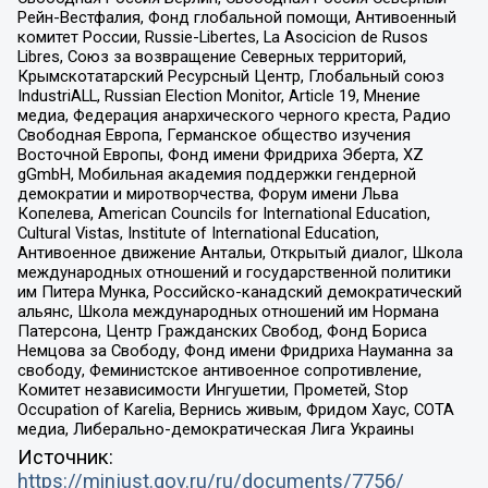
Рейн-Вестфалия, Фонд глобальной помощи, Антивоенный
комитет России, Russie-Libertes, La Asocicion de Rusos
Libres, Союз за возвращение Северных территорий,
Крымскотатарский Ресурсный Центр, Глобальный союз
IndustriALL, Russian Election Monitor, Article 19, Мнение
медиа, Федерация анархического черного креста, Радио
Свободная Европа, Германское общество изучения
Восточной Европы, Фонд имени Фридриха Эберта, XZ
gGmbH, Мобильная академия поддержки гендерной
демократии и миротворчества, Форум имени Льва
Копелева, American Councils for International Education,
Cultural Vistas, Institute of International Education,
Антивоенное движение Антальи, Открытый диалог, Школа
международных отношений и государственной политики
им Питера Мунка, Российско-канадский демократический
альянс, Школа международных отношений им Нормана
Патерсона, Центр Гражданских Свобод, Фонд Бориса
Немцова за Свободу, Фонд имени Фридриха Науманна за
свободу, Феминистское антивоенное сопротивление,
Комитет независимости Ингушетии, Прометей, Stop
Occupation of Karelia, Вернись живым, Фридом Хаус, СОТА
медиа, Либерально-демократическая Лига Украины
Источник:
https://minjust.gov.ru/ru/documents/7756/