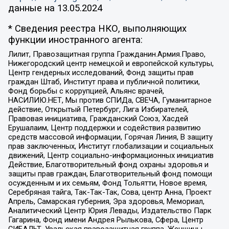
данные на
13.05.2024
* Сведения реестра НКО, выполняющих
функции иностранного агента:
Лилит, Правозащитная группа Гражданин.Армия.Право,
Нижегородский центр немецкой и европейской культуры,
Центр гендерных исследований, Фонд защиты прав
граждан Штаб, Институт права и публичной политики,
Фонд борьбы с коррупцией, Альянс врачей,
НАСИЛИЮ.НЕТ, Мы против СПИДа, СВЕЧА, Гуманитарное
действие, Открытый Петербург, Лига Избирателей,
Правовая инициатива, Гражданский Союз, Хасдей
Ерушалаим, Центр поддержки и содействия развитию
средств массовой информации, Горячая Линия, В защиту
прав заключенных, Институт глобализации и социальных
движений, Центр социально-информационных инициатив
Действие, Благотворительный фонд охраны здоровья и
защиты прав граждан, Благотворительный фонд помощи
осужденным и их семьям, Фонд Тольятти, Новое время,
Серебряная тайга, Так-Так-Так, Сова, центр Анна, Проект
Апрель, Самарская губерния, Эра здоровья, Мемориал,
Аналитический Центр Юрия Левады, Издательство Парк
Гагарина, Фонд имени Андрея Рылькова, Сфера, Центр
СИБАЛЬТ, Уральская правозащитная группа, Женщины