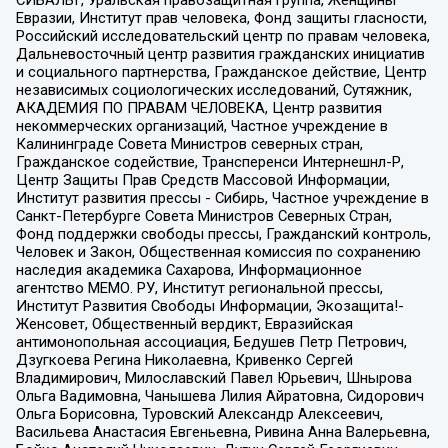
Евразии, Институт прав человека, Фонд защиты гласности,
Российский исследовательский центр по правам человека,
Дальневосточный центр развития гражданских инициатив
и социального партнерства, Гражданское действие, Центр
независимых социологических исследований, Сутяжник,
АКАДЕМИЯ ПО ПРАВАМ ЧЕЛОВЕКА, Центр развития
некоммерческих организаций, Частное учреждение в
Калининграде Совета Министров северных стран,
Гражданское содействие, Трансперенси Интернешнл-Р,
Центр Защиты Прав Средств Массовой Информации,
Институт развития прессы - Сибирь, Частное учреждение в
Санкт-Петербурге Совета Министров Северных Стран,
Фонд поддержки свободы прессы, Гражданский контроль,
Человек и Закон, Общественная комиссия по сохранению
наследия академика Сахарова, Информационное
агентство МЕМО. РУ, Институт региональной прессы,
Институт Развития Свободы Информации, Экозащита!-
Женсовет, Общественный вердикт, Евразийская
антимонопольная ассоциация, Бедушев Петр Петрович,
Дзугкоева Регина Николаевна, Кривенко Сергей
Владимирович, Милославский Павел Юрьевич, Шнырова
Ольга Вадимовна, Чанышева Лилия Айратовна, Сидорович
Ольга Борисовна, Туровский Александр Алексеевич,
Васильева Анастасия Евгеньевна, Ривина Анна Валерьевна,