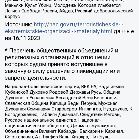
Маньяки Культ Убийц, Молодёжь Которая Улыбается,
Легион Свобода России, Айдар, Русский добровольческий
корпус
Источник:
http://nac.gov.ru/terroristicheskie-i-
ekstremistskie-organizacii-i-materialy.html
данные
на
16.11.2023
* Перечень общественных объединений и
религиозных организаций в отношении
которых судом принято вступившее в
законную силу решение о ликвидации или
запрете деятельности:
Национал-большевистская партия, ВЕК РА, Рада земли
Кубанской Духовно Родовой Державы Русь, Община
Духовного Управления Асгардской Веси Беловодья,
Славянская Община Капища Веды Перуна, Мужская
Духовная Семинария Староверов-Инглингов, Нурджулар, К
Богодержавию, Таблиги Джамаат, Свидетели Иеговы,
Русское национальное единство, Национал-
социалистическое общество, Джамаат мувахидов,
Объединенный Вилайат Кабарды, Балкарии и Карачая,
Союз славян, Ат-Такфир Валь-Хиджра, Пит Буль,