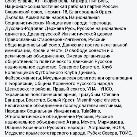
Союз славян, Ат-Такфир Валь-Хиджра, Пит Буль,
Национал-социалистическая рабочая партия России,
Славянский союз, Формат-18, Благородный Орден
Дьявола, Армия воли народа, Национальная
Социалистическая Инициатива города Череповца,
Духовно-Родовая Держава Русь, Русское национальное
единство, Древнерусской Инглистической церкви
Православных Староверов-Инглингов, Русский
общенациональный союз, Движение против нелегальной
иммиграции, Кровь и Честь, О свободе совести и о
религиозных объединениях, Омская организация
общественного политического движения Русское
национальное единство, Северное Братство, Клуб
Болельщиков Футбольного Клуба Динамо,
Файзрахманисты, Мусульманская религиозная организация
п. Боровский, Община Коренного Русского народа
Щелковского района, Правый сектор, УНА - УНСО,
Украинская повстанческая армия, Тризуб им. Степана
Бандеры, Братство, Белый Крест, Misanthropic division,
Религиозное объединение последователей инглиизма,
Народная Социальная Инициатива, TulaSkins,
Этнополитическое объединение Русские, Русское
национальное объединение Атака, Мечеть Мирмамеда,
Община Коренного Русского народа г. Астрахани, ВОЛЯ,
Меджлис крымскотатарского народа, Рубеж Севера, ТОЙС,