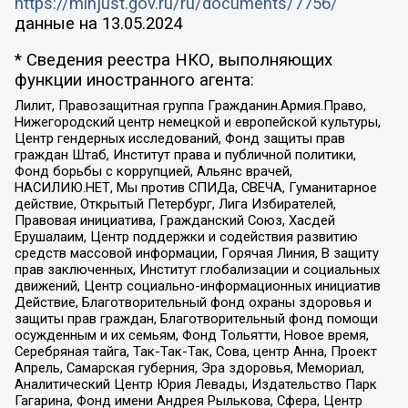
https://minjust.gov.ru/ru/documents/7756/
данные на
13.05.2024
* Сведения реестра НКО, выполняющих
функции иностранного агента:
Лилит, Правозащитная группа Гражданин.Армия.Право,
Нижегородский центр немецкой и европейской культуры,
Центр гендерных исследований, Фонд защиты прав
граждан Штаб, Институт права и публичной политики,
Фонд борьбы с коррупцией, Альянс врачей,
НАСИЛИЮ.НЕТ, Мы против СПИДа, СВЕЧА, Гуманитарное
действие, Открытый Петербург, Лига Избирателей,
Правовая инициатива, Гражданский Союз, Хасдей
Ерушалаим, Центр поддержки и содействия развитию
средств массовой информации, Горячая Линия, В защиту
прав заключенных, Институт глобализации и социальных
движений, Центр социально-информационных инициатив
Действие, Благотворительный фонд охраны здоровья и
защиты прав граждан, Благотворительный фонд помощи
осужденным и их семьям, Фонд Тольятти, Новое время,
Серебряная тайга, Так-Так-Так, Сова, центр Анна, Проект
Апрель, Самарская губерния, Эра здоровья, Мемориал,
Аналитический Центр Юрия Левады, Издательство Парк
Гагарина, Фонд имени Андрея Рылькова, Сфера, Центр