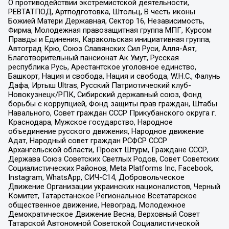
О противодействии экстремистской деятельности,
РЕВТАТПОД, Артподготовка, Штольц, В честь иконы
Божией Матери Державная, Сектор 16, Независимость,
Фирма, Молодежная правозащитная группа МПГ, Курсом
Правды и Единения, Каракольская инициативная группа,
Автоград Крю, Союз Славянских Сил Руси, Алля-Аят,
Благотворительный пансионат Ак Умут, Русская
республика Русь, Арестантское уголовное единство,
Башкорт, Нация и свобода, Нация и свобода, W.H.С., Фалунь
Дафа, Иртыш Ultras, Русский Патриотический клуб-
Новокузнецк/РПК, Сибирский державный союз, Фонд
борьбы с коррупцией, Фонд защиты прав граждан, Штабы
Навального, Совет граждан СССР Прикубанского округа г.
Краснодара, Мужское государство, Народное
объединение русского движения, Народное движение
Адат, Народный совет граждан РСФСР СССР
Архангельской области, Проект Штурм, Граждане СССР,
Держава Союз Советских Светлых Родов, Совет Советских
Социалистических Районов, Meta Platforms Inc, Facebook,
Instagram, WhatsApp, СИЧ-С14, Добровольческое
Движение Организации украинских националистов, Черный
Комитет, Татарстанское Региональное Всетатарское
общественное движение, Невоград, Молодежное
Демократическое Движение Весна, Верховный Совет
Татарской Автономной Советской Социалистической