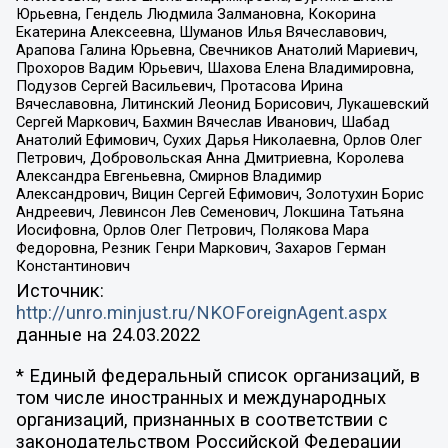
Юрьевна, Гендель Людмила Залмановна, Кокорина
Екатерина Алексеевна, Шуманов Илья Вячеславович,
Арапова Галина Юрьевна, Свечников Анатолий Мариевич,
Прохоров Вадим Юрьевич, Шахова Елена Владимировна,
Подузов Сергей Васильевич, Протасова Ирина
Вячеславовна, Литинский Леонид Борисович, Лукашевский
Сергей Маркович, Бахмин Вячеслав Иванович, Шабад
Анатолий Ефимович, Сухих Дарья Николаевна, Орлов Олег
Петрович, Добровольская Анна Дмитриевна, Королева
Александра Евгеньевна, Смирнов Владимир
Александрович, Вицин Сергей Ефимович, Золотухин Борис
Андреевич, Левинсон Лев Семенович, Локшина Татьяна
Иосифовна, Орлов Олег Петрович, Полякова Мара
Федоровна, Резник Генри Маркович, Захаров Герман
Константинович
Источник:
http://unro.minjust.ru/NKOForeignAgent.aspx
данные на
24.03.2022
* Единый федеральный список организаций, в
том числе иностранных и международных
организаций, признанных в соответствии с
законодательством Российской Федерации