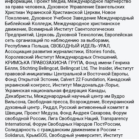
информации, Проект Медиа, Международное партнерство
за права человека, Духовное Управление Евангельских
Христиан Украинской Христианской Церкви, Новое
Поколение, Духовное Учебное Заведение Международный
Библейский Колледж, Международное христианское
движение, Всемирный Институт Саентологических
Предприятий, Церковь Духовной Технологии, Европейская
сеть организаций по наблюдению за выборами,
Республика Польша, СВОБОДНЫЙ ИДЕЛЬ-УРАЛ,
Ассоциация развития журналистики, IStories fonds,
Королевский Институт Международных Отношений,
КРИМСЬКА ПРАВОЗАХИСНА ГРУПА, Фонд имени Генриха
Бёлля, Stichting Bellingcat, Bellingcat Ltd, The Insider, Институт
правовой инициативы Центральной и Восточной Европы,
Фонд Открытой Эстонии, Calvert 22 Foundation, Канадский
украинский конгресс, Институт Макдональда-Лорье,
Украинская национальная федерация Канады,
Декабристы, Международный научный центр им Вудро
Вильсона, Свободная пресса, Возрождение, Всеукраинский
духовный центр , Риддл, Русский антивоенный комитет в
Швеции, Проект Медуза, Фонд Андрея Сахарова, Форум
свободной России, Лига Свободных Наций, Transparеncy
International, Форум Свободных Народов ПостРоссии,
Солидарность с гражданским движением в России –
Solidarus, КрымSOS, Свободный университет, Институт