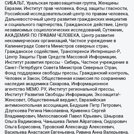
СИБАЛЬТ, Уральская правозащитная группа, Женщины
Евразии, Институт прав человека, Фонд защиты гласности,
Российский исследовательский центр по правам человека,
Дальневосточный центр развития гражданских инициатив
и социального партнерства, Гражданское действие, Центр
независимых социологических исследований, Сутяжник,
АКАДЕМИЯ ПО ПРАВАМ ЧЕЛОВЕКА, Центр развития
некоммерческих организаций, Частное учреждение в
Калининграде Совета Министров северных стран,
Гражданское содействие, Трансперенси Интернешнл-Р,
Центр Защиты Прав Средств Массовой Информации,
Институт развития прессы - Сибирь, Частное учреждение в
Санкт-Петербурге Совета Министров Северных Стран,
Фонд поддержки свободы прессы, Гражданский контроль,
Человек и Закон, Общественная комиссия по сохранению
наследия академика Сахарова, Информационное
агентство МЕМО. РУ, Институт региональной прессы,
Институт Развития Свободы Информации, Экозащита!-
Женсовет, Общественный вердикт, Евразийская
антимонопольная ассоциация, Бедушев Петр Петрович,
Дзугкоева Регина Николаевна, Кривенко Сергей
Владимирович, Милославский Павел Юрьевич, Шнырова
Ольга Вадимовна, Чанышева Лилия Айратовна, Сидорович
Ольга Борисовна, Туровский Александр Алексеевич,
Васильева Анастасия Евгеньевна, Ривина Анна Валерьевна,