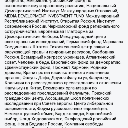
общество, Американо-российский фонд по
экономическому и правовому развитию, Национальный
Демократический Институт Международных Отношений,
MEDIA DEVELOPMENT INVESTMENT FUND, Международный
Республиканский Институт, Открытая Россия, Институт
современной России, Черноморский фонд регионального
сотрудничества, Европейская Платформа за
Демократические Выборы, Международный центр
электоральных исследований, Германский фонд Маршалла
Соединенных Штатов, Тихоокеанский центр защиты
окружающей среды и природных ресурсов, Свободная
Россия, Всемирный конгресс украинцев, Атлантический
совет, Человек в беде, Европейский фонд за демократию,
Джеймстаунский фонд, Прожект Хармони, Родники
дракона, Врачи против насильственного извлечения
органов, Фалунь Дафа, Друзья Фалуньгун, Фалуньгун,
Коалиция по расследованию преследования в отношении
Фалуньгун в Китае, Всемирная организация по
расследованию преследований Фалуньгун, Пражский
гражданский центр, Ассоциация школ политических
исследований при Совете Европы, Центр либеральной
современности, Форум русскоязычных европейцев,
Немецко-русский обмен, Бард колледж, Европейский
выбор, Фонд Ходорковского, Оксфордский российский
фонд, Фонд Будущее России, Компания свободы