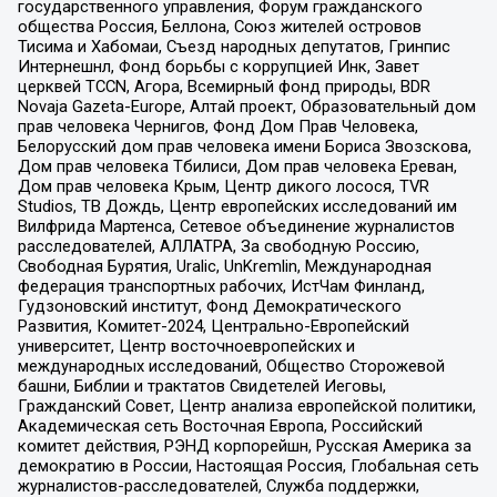
государственного управления, Форум гражданского
общества Россия, Беллона, Союз жителей островов
Тисима и Хабомаи, Съезд народных депутатов, Гринпис
Интернешнл, Фонд борьбы с коррупцией Инк, Завет
церквей TCCN, Агора, Всемирный фонд природы, BDR
Novaja Gazeta-Europe, Алтай проект, Образовательный дом
прав человека Чернигов, Фонд Дом Прав Человека,
Белорусский дом прав человека имени Бориса Звозскова,
Дом прав человека Тбилиси, Дом прав человека Ереван,
Дом прав человека Крым, Центр дикого лосося, TVR
Studios, ТВ Дождь, Центр европейских исследований им
Вилфрида Мартенса, Сетевое объединение журналистов
расследователей, АЛЛАТРА, За свободную Россию,
Свободная Бурятия, Uralic, UnKremlin, Международная
федерация транспортных рабочих, ИстЧам Финланд,
Гудзоновский институт, Фонд Демократического
Развития, Комитет-2024, Центрально-Европейский
университет, Центр восточноевропейских и
международных исследований, Общество Сторожевой
башни, Библии и трактатов Свидетелей Иеговы,
Гражданский Совет, Центр анализа европейской политики,
Академическая сеть Восточная Европа, Российский
комитет действия, РЭНД корпорейшн, Русская Америка за
демократию в России, Настоящая Россия, Глобальная сеть
журналистов-расследователей, Служба поддержки,