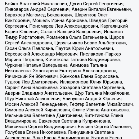
Бойко Анатолий Николаевич, Дугин Сергей Георгиевич,
Пивоваров Андрей Сергеевич, Аверин Виталий Евгеньевич,
Барахоев Магомед Бекханович, Шарипков Олег
Викторович, Мошель Ирина Ароновна, Шведов Григорий
Сергеевич, Пономарев Лев Александрович, Каргалицкий
Борис Юльевич, Созаев Валерий Валерьевич, Исламов
Тимур Рифгатович, Романова Ольга Евгеньевна, Щаров
Сергей Алексадрович, Цирульников Борис Альбертович,
Гасан Ольга Павловна, Паутов Юрий Анатольевич,
Верховский Александр Маркович, Пислакова-Паркер
Марина Петровна, Кочеткова Татьяна Владимировна,
Чуркина Наталья Валерьевна, Акимова Татьяна
Николаевна, Золотарева Екатерина Александровна,
Рачинский Ян Збигневич, Жемкова Елена Борисовна,
Гудков Лев Дмитриевич, Илларионова Юлия Юрьевна,
Саранг Анна Васильевна, Захарова Светлана Сергеевна,
Аверин Владимир Анатольевич, Щур Татьяна Михайловна,
Щур Николай Алексеевич, Блинушов Андрей Юрьевич,
Мосин Алексей Геннадьевич, Гефтер Валентин Михайлович,
Симонов Алексей Кириллович, Флиге Ирина Анатольевна,
Мельникова Валентина Дмитриевна, Вититинова Елена
Владимировна, Баженова Светлана Куприяновна,
Максимов Сергей Владимирович, Беляев Сергей Иванович,
Голубева Елена Николаевна, Ганнушкина Светлана
Алексеевна, Закс Елена Владимировна, Буртина Елена