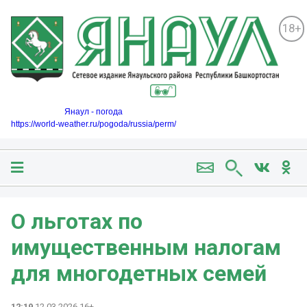
18+
Янаул - погода
https://world-weather.ru/pogoda/russia/perm/
О льготах по
имущественным налогам
для многодетных семей
12:19
12.03.2026 16+