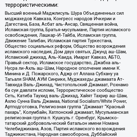
террористическими:
Высший военный Маджлисуль Шура Объединенных сил
моджахедов Кавказа, Конгресс народов Ичкерии и
Дагестана, База, Асбат аль-Ансар, Священная война,
Исламская группа, Братья-мусульмане, Партия исламского
освобождения, Лашкар-И-Тайба, Исламская группа,
Движение Талибан, Исламская партия Туркестана,
Общество социальных реформ, Общество возрождения
исламского наследия, Дом двух святых, Джунд аш-Шам,
Исламский джихад, Аль-Каида, Имарат Кавказ, АБТО,
Правый сектор, Исламское государство, Джабха аль-
Нусра ли-Ахль аш-Шам, Народное ополчение имени К.
Минина и Д. Пожарского, Аджр от Аллаха Субхану уа
Тагьаля SHAM, АУМ Синрике, Муджахеды джамаата Ат-
Тавхида Валь-Джихад, Чистопольский Джамаат, Рохнамо
ба суи давлати исломи, Террористическое сообщество
Сеть, Катиба Таухид валь-Джихад, Хайят Тахрир аш-Шам,
Ахлю Сунна Валь Джамаа, National Socialism/White Power,
Артподготовка, Религиозная группа “Джамаат “Красный
пахарь”, Колумбайн, Хатлонский джамаат, Мусульманская
религиозная группа п. Кушкуль г. Оренбург, Крымско-
татарский добровольческий батальон имени Номана
Челебиджихана, Азов, Партия исламского возрождения
Таджикистана, Народная самооборона, Дуббайский