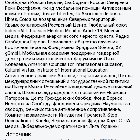
Свободная Россия Берлин, Свободная Россия Северный
Рейн-Вестфалия, Фонд глобальной помощи, Антивоенный
комитет России, Russie-Libertes, La Asocicion de Rusos
Libres, Союз за возвращение Северных территорий,
Крымскотатарский Ресурсный Центр, Глобальный союз
IndustriALL, Russian Election Monitor, Article 19, Мнение
медиа, Федерация анархического черного креста, Радио
Свободная Европа, Германское общество изучения
Восточной Европы, Фонд имени Фридриха Эберта, XZ
gGmbH, Мобильная академия поддержки гендерной
демократии и миротворчества, Форум имени Льва
Копелева, American Councils for International Education,
Cultural Vistas, Institute of International Education,
Антивоенное движение Антальи, Открытый диалог, Школа
международных отношений и государственной политики
им Питера Мунка, Российско-канадский демократический
альянс, Школа международных отношений им Нормана
Патерсона, Центр Гражданских Свобод, Фонд Бориса
Немцова за Свободу, Фонд имени Фридриха Науманна за
свободу, Феминистское антивоенное сопротивление,
Комитет независимости Ингушетии, Прометей, Stop
Occupation of Karelia, Вернись живым, Фридом Хаус, СОТА
медиа, Либерально-демократическая Лига Украины
Источник: