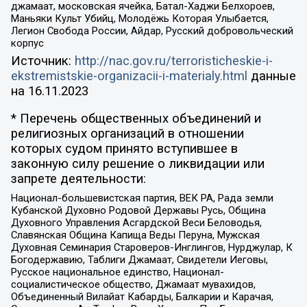
джамаат, московская ячейка, Батал-Хаджи Белхороев,
Маньяки Культ Убийц, Молодёжь Которая Улыбается,
Легион Свобода России, Айдар, Русский добровольческий
корпус
Источник:
http://nac.gov.ru/terroristicheskie-i-
ekstremistskie-organizacii-i-materialy.html
данные
на
16.11.2023
* Перечень общественных объединений и
религиозных организаций в отношении
которых судом принято вступившее в
законную силу решение о ликвидации или
запрете деятельности:
Национал-большевистская партия, ВЕК РА, Рада земли
Кубанской Духовно Родовой Державы Русь, Община
Духовного Управления Асгардской Веси Беловодья,
Славянская Община Капища Веды Перуна, Мужская
Духовная Семинария Староверов-Инглингов, Нурджулар, К
Богодержавию, Таблиги Джамаат, Свидетели Иеговы,
Русское национальное единство, Национал-
социалистическое общество, Джамаат мувахидов,
Объединенный Вилайат Кабарды, Балкарии и Карачая,