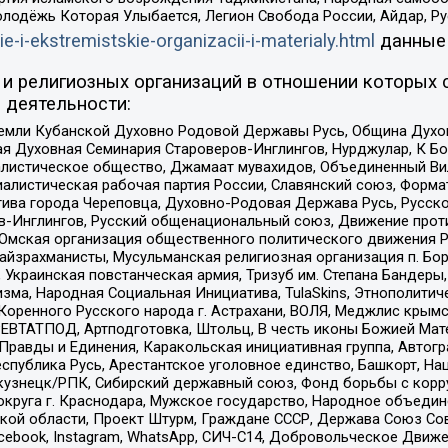
олодёжь Которая Улыбается, Легион Свобода России, Айдар, Р
ie-i-ekstremistskie-organizacii-i-materialy.html
данные
и религиозных организаций в отношении которых 
 деятельности:
земли Кубанской Духовно Родовой Державы Русь, Община Духо
 Духовная Семинария Староверов-Инглингов, Нурджулар, К Бо
листическое общество, Джамаат мувахидов, Объединенный Вил
иалистическая рабочая партия России, Славянский союз, Форма
ива города Череповца, Духовно-Родовая Держава Русь, Русск
-Инглингов, Русский общенациональный союз, Движение против
 Омская организация общественного политического движения Р
йзрахманисты, Мусульманская религиозная организация п. Бо
краинская повстанческая армия, Тризуб им. Степана Бандеры, Бр
зма, Народная Социальная Инициатива, TulaSkins, Этнополитич
оренного Русского народа г. Астрахани, ВОЛЯ, Меджлис крымс
РЕВТАТПОД, Артподготовка, Штольц, В честь иконы Божией Мате
равды и Единения, Каракольская инициативная группа, Автогра
спублика Русь, Арестантское уголовное единство, Башкорт, Наци
окузнецк/РПК, Сибирский державный союз, Фонд борьбы с кор
округа г. Краснодара, Мужское государство, Народное объедин
ой области, Проект Штурм, Граждане СССР, Держава Союз Сов
Facebook, Instagram, WhatsApp, СИЧ-С14, Добровольческое Движ