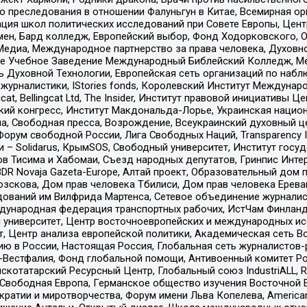
ию преследования в отношении Фалуньгун в Китае, Всемирная о
ация школ политических исследований при Совете Европы, Цен
мен, Бард колледж, Европейский выбор, Фонд Ходорковского,
едиа, Международное партнерство за права человека, Духовно
ое Учебное Заведение Международный Библейский Колледж, М
ь Духовной Технологии, Европейская сеть организаций по наб
урналистики, IStories fonds, Королевский Институт Между
gcat, Bellingcat Ltd, The Insider, Институт правовой инициатив
инский конгресс, Институт Макдональда-Лорье, Украинская нац
, Свободная пресса, Возрождение, Всеукраинский духовный цен
орум свободной России, Лига Свободных Наций, Transparеncy I
– Solidarus, КрымSOS, Свободный университет, Институт госу
в Тисима и Хабомаи, Съезд народных депутатов, Гринпис Инте
DR Novaja Gazeta-Europe, Алтай проект, Образовательный дом 
зскова, Дом прав человека Тбилиси, Дом прав человека Ерева
едований им Вилфрида Мартенса, Сетевое объединение журнали
Международная федерация транспортных рабочих, ИстЧам Финлан
й университет, Центр восточноевропейских и международных и
, Центр анализа европейской политики, Академическая сеть Во
ю в России, Настоящая Россия, Глобальная сеть журналистов
естфалия, Фонд глобальной помощи, Антивоенный комитет России,
татарский Ресурсный Центр, Глобальный союз IndustriALL, Russi
 Свободная Европа, Германское общество изучения Восточной 
и и миротворчества, Форум имени Льва Копелева, American Counci