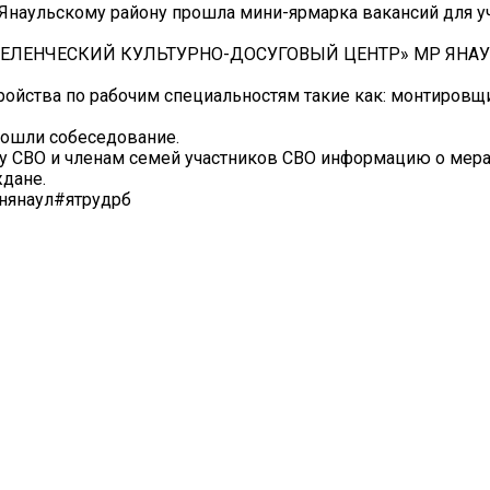
 Янаульскому району прошла мини-ярмарка вакансий для у
ЖПОСЕЛЕНЧЕСКИЙ КУЛЬТУРНО-ДОСУГОВЫЙ ЦЕНТР» МР ЯН
ройства по рабочим специальностям такие как: монтировщ
рошли собеседование.
ку СВО и членам семей участников СВО информацию о мер
ждане.
нянаул#ятрудрб