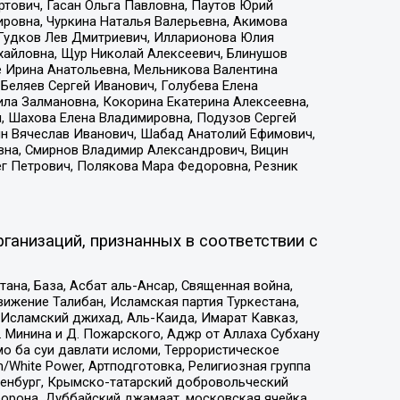
тович, Гасан Ольга Павловна, Паутов Юрий
ровна, Чуркина Наталья Валерьевна, Акимова
 Гудков Лев Дмитриевич, Илларионова Юлия
ихайловна, Щур Николай Алексеевич, Блинушов
е Ирина Анатольевна, Мельникова Валентина
Беляев Сергей Иванович, Голубева Елена
ила Залмановна, Кокорина Екатерина Алексеевна,
, Шахова Елена Владимировна, Подузов Сергей
ин Вячеслав Иванович, Шабад Анатолий Ефимович,
вна, Смирнов Владимир Александрович, Вицин
ег Петрович, Полякова Мара Федоровна, Резник
ганизаций, признанных в соответствии с
на, База, Асбат аль-Ансар, Священная война,
ижение Талибан, Исламская партия Туркестана,
Исламский джихад, Аль-Каида, Имарат Кавказ,
 Минина и Д. Пожарского, Аджр от Аллаха Субхану
о ба суи давлати исломи, Террористическое
/White Power, Артподготовка, Религиозная группа
Оренбург, Крымско-татарский добровольческий
орона, Дуббайский джамаат, московская ячейка,