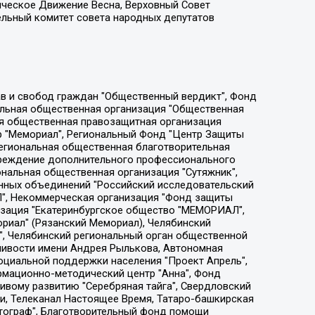
ическое Движение Весна, Верховный Совет
ельный комитет совета народных депутатов
ции социально-правовых программ "Лилит", Дальневосточное общественное движение "Маяк", Санкт-Петербургская ЛГБТ-инициативная группа "Выход", Инициативная группа ЛГБТ+ "Реверс", Алексеев Андрей Викторович, Бекбулатова Таисия Львовна, Беляев Иван Михайлович, Владыкина Елена Сергеевна, Гельман Марат Александрович, Никульшина Вероника Юрьевна, Толоконникова Надежда Андреевна, Шендерович Виктор Анатольевич, Общество с ограниченной ответственностью "Данное сообщение", Общество с ограниченной ответственностью Издательский дом "Новая глава", Айнбиндер Александра Александровна, Московский комьюнити-центр для ЛГБТ+инициатив, Благотворительный фонд развития филантропии, Deutsche Welle (Германия, Kurt-Schumacher-Strasse 3, 53113 Bonn), Борзунова Мария Михайловна, Воробьев Виктор Викторович, Голубева Анна Львовна, Константинова Алла Михайловна, Малкова Ирина Владимировна, Мурадов Мурад Абдулгалимович, Осетинская Елизавета Николаевна, Понасенков Евгений Николаевич, Ганапольский Матвей Юрьевич, Киселев Евгений Алексеевич, Борухович Ирина Григорьевна, Дремин Иван Тимофеевич, Дубровский Дмитрий Викторович, Красноярская региональная общественная организация поддержки и развития альтернативных образовательных технологий и межкультурных коммуникаций "ИНТЕРРА", Маяковская Екатерина Алексеевна, Фейгин Марк Захарович, Филимонов Андрей Викторович, Дзугкоева Регина Николаевна, Доброхотов Роман Александрович, Дудь Юрий Александрович, Елкин Сергей Владимирович, Кругликов Кирилл Игоревич, Сабунаева Мария Леонидовна, Семенов Алексей Владимирович, Шаинян Карен Багратович, Шульман Екатерина Михайловна, Асафьев Артур Валерьевич, Вахштайн Виктор Семенович, Венедиктов Алексей Алексеевич, Лушникова Екатерина Евгеньевна, Волков Леонид Михайлович, Невзоров Александр Глебович, Пархоменко Сергей Борисович, Сироткин Ярослав Николаевич, Кара-Мурза Владимир Владимирович, Баранова Наталья Владимировна, Гозман Леонид Яковлевич, Кагарлицкий Борис Юльевич, Климарев Михаил Валерьевич, Милов Владимир Станиславович, Автономная некоммерческая организация Краснодарский центр современного искусства "Типография", Моргенштерн Алишер Тагирович, Соболь Любовь Эдуардовна, Общество с ограниченной ответственностью "ЛИЗА НОРМ", Каспаров Гарри Кимович, Ходорковский Михаил Борисович, Общество с ограниченной ответственностью "Апрельские тезисы", Данилович Ирина Брониславовна, Кашин Олег Владимирович, Петров Николай Владимирович, Пивоваров Алексей Владимирович, Соколов Михаил Владимирович, Цветкова Юлия Владимировна, Чичваркин Евгений Александрович, Комитет против пыток/Команда против пыток, Общество с ограниченной ответственностью "Первый научный", Общество с ограниченной ответственностью "Вертолет и ко", Белоцерковская Вероника Борисовна, Кац Максим Евгеньевич, Лазарева Татьяна Юрьевна, Шаведдинов Руслан Табризович, Яшин Илья Валерьевич, Общество с ограниченной ответственностью "Иноагент ААВ", Алешковский Дмитрий Петрович, Альбац Евгения Марковна, Быков Дмитрий Львович, Галямина Юлия Евгеньевна, Лойко Сергей Леонидович, Мартынов Кирилл Константинович, Медведев Сергей Александрович, Крашенинников Федор Геннадиевич, Гордеева Катерина Вл