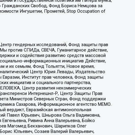
ошений и государственной политики им Питера Мунка,
 Гражданских Свобод, Фонд Бориса Немцова за
имости Ингушетии, Прометей, Stop Occupation of
 Центр гендерных исследований, Фонд защиты прав
 Мы против СПИДа, СВЕЧА, Гуманитарное действие,
ддержки и содействия развитию средств массовой
р социально-информационных инициатив Действие,
 и их семьям, Фонд Тольятти, Новое время,
, Аналитический Центр Юрия Левады, Издательство
 Евразии, Институт прав человека, Фонд защиты
ких инициатив и социального партнерства,
ЕЛОВЕКА, Центр развития некоммерческих
 Трансперенси Интернешнл-Р, Центр Защиты Прав
овета Министров Северных Стран, Фонд поддержки
адемика Сахарова, Информационное агентство МЕМО.
ый вердикт, Евразийская антимонопольная
кий Павел Юрьевич, Шнырова Ольга Вадимовна,
 Евгеньевна, Ривина Анна Валерьевна, Бойко
хоев Магомед Бекханович, Шарипков Олег
Борис Юльевич, Созаев Валерий Валерьевич,