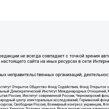
едакции не всегда совпадает с точкой зрения авт
настоящего сайта на иных ресурсах в сети Интерн
ых неправительственных организаций, деятельнос
ститут Открытое Общество Фонд Содействия, Фонд Открытое 
альный Демократический Институт Международных Отношений,
тая Россия, Институт современной России, Черноморский фонд
родный центр электоральных исследований, Германский фонд
рсов, Свободная Россия, Всемирный конгресс украинцев, Атла
ект Хармони, Родники дракона, Врачи против насильственного