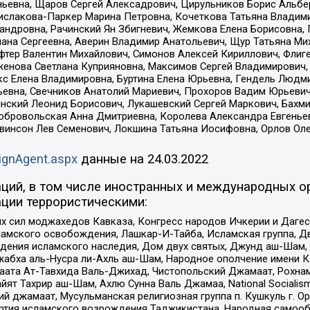
ньевна, Щаров Сергей Алексадрович, Цирульников Борис Альбер
ислакова-Паркер Марина Петровна, Кочеткова Татьяна Владими
сандровна, Рачинский Ян Збигневич, Жемкова Елена Борисовна,
лана Сергеевна, Аверин Владимир Анатольевич, Щур Татьяна М
фтер Валентин Михайлович, Симонов Алексей Кириллович, Флиг
женова Светлана Куприяновна, Максимов Сергей Владимирович, 
кс Елена Владимировна, Буртина Елена Юрьевна, Гендель Людм
евна, Свечников Анатолий Мариевич, Прохоров Вадим Юрьевич
инский Леонид Борисович, Лукашевский Сергей Маркович, Бахм
Добровольская Анна Дмитриевна, Королева Александра Евгенье
евинсон Лев Семенович, Локшина Татьяна Иосифовна, Орлов Ол
ignAgent.aspx
данные на
24.03.2022
ций, в том числе иностранных и международных ор
ции террористическими:
ил моджахедов Кавказа, Конгресс народов Ичкерии и Дагеста
ламского освобождения, Лашкар-И-Тайба, Исламская группа, Дв
ения исламского наследия, Дом двух святых, Джунд аш-Шам, 
жабха аль-Нусра ли-Ахль аш-Шам, Народное ополчение имени К.
ата Ат-Тавхида Валь-Джихад, Чистопольский Джамаат, Рохнам
ят Тахрир аш-Шам, Ахлю Сунна Валь Джамаа, National Socialism
ий джамаат, Мусульманская религиозная группа п. Кушкуль г. 
ртия исламского возрождения Таджикистана, Народная самооб