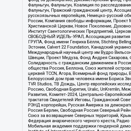
Фалуньгун, Фалуньгун, Коалиция по расследован
Фалуньгун, Пражский гражданский центр, Ассоци
русскоязычных европейцев, Немецко-русский об
России, Компания свободы информации, Проект М
Христианской Церкви, Новое Поколение, Духовн
Институт Саентологических Предприятий, Церков
СВОБОДНЫЙ ИДЕЛЬ-УРАЛ, Ассоциация развития ж
ГРУПА, Фонд имени Генриха Бёлля, Stichting Bellin
Эстонии, Calvert 22 Foundation, Канадский укра
Международный научный центр им Вудро Вильсона
Швеции, Проект Медуза, Фонд Андрея Сахарова, Ф
Солидарность с гражданским движением в России 
общества Россия, Беллона, Союз жителей острово
церквей TCCN, Агора, Всемирный фонд природы, B
Белорусский дом прав человека имени Бориса Зво
TVR Studios, ТВ Дождь, Центр европейских иссл
Россию, Свободная Бурятия, Uralic, UnKremlin, 
Развития, Комитет-2024, Центрально-Европейски
трактатов Свидетелей Иеговы, Гражданский Совет
РЭНД корпорейшн, Русская Америка за демократи
Россия Берлин, Свободная Россия Северный Рейн-В
Союз за возвращение Северных территорий, Крымско
Федерация анархического черного креста, Радио
Мобильная академия поддержки гендерной демократи