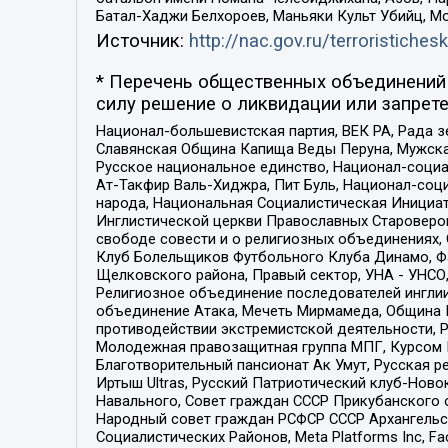
Батал-Хаджи Белхороев, Маньяки Культ Убийц, М
Источник:
http://nac.gov.ru/terroristichesk
* Перечень общественных объединений 
силу решение о ликвидации или запрете
Национал-большевистская партия, ВЕК РА, Рада 
Славянская Община Капища Веды Перуна, Мужская
Русское национальное единство, Национал-социа
Ат-Такфир Валь-Хиджра, Пит Буль, Национал-соц
народа, Национальная Социалистическая Инициат
Инглистической церкви Православных Староверов
свободе совести и о религиозных объединениях,
Клуб Болельщиков Футбольного Клуба Динамо, Фа
Щелковского района, Правый сектор, УНА - УНСО, У
Религиозное объединение последователей инглии
объединение Атака, Мечеть Мирмамеда, Община К
противодействии экстремистской деятельности, 
Молодежная правозащитная группа МПГ, Курсом П
Благотворительный пансионат Ак Умут, Русская ре
Иртыш Ultras, Русский Патриотический клуб-Нов
Навального, Совет граждан СССР Прикубанского 
Народный совет граждан РСФСР СССР Архангельск
Социалистических Районов, Meta Platforms Inc, 