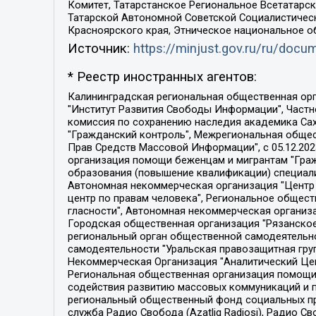
Комитет, Татарстанское Региональное Всетатар
Татарской Автономной Советской Социалистическ
Красноярского края, Этническое национальное о
Источник:
https://minjust.gov.ru/ru/doc
* Реестр иностранных агентов:
Калининградская региональная общественная организация "Экозащита!-Женсовет", Фонд содействия защите прав и свобод граждан "Общественный вердикт", Фонд "Институт Развития Свободы Информации", Частное учреждение "Информационное агентство МЕМО. РУ", Региональная общественная организация "Общественная комиссия по сохранению наследия академика Сахарова", Фонд поддержки свободы прессы, Санкт-Петербургская общественная правозащитная организация "Гражданский контроль", Межрегиональная общественная организация "Информационно-просветительский центр "Мемориал", Региональный Фонд "Центр Защиты Прав Средств Массовой Информации", с 05.12.2023 Фонд "Центр Защиты Прав Средств массовой информации", Региональная общественная благотворительная организация помощи беженцам и мигрантам "Гражданское содействие", Негосударственное образовательное учреждение дополнительного профессионального образования (повышение квалификации) специалистов "АКАДЕМИЯ ПО ПРАВАМ ЧЕЛОВЕКА", Свердловская региональная общественная организация "Сутяжник", Автономная некоммерческая организация "Центр независимых социологических исследований", Союз общественных объединений "Российский исследовательский центр по правам человека", Региональное общественное учреждение научно-информационный центр "МЕМОРИАЛ", Некоммерческая организация "Фонд защиты гласности", Автономная некоммерческая организация "Институт прав человека", Городская общественная организация "Екатеринбургское общество "МЕМОРИАЛ", Городская общественная организация "Рязанское историко-просветительское и правозащитное общество "Мемориал" (Рязанский Мемориал), Челябинский региональный орган общественной самодеятельности – женское общественное объединение "Женщины Евразии", Челябинский региональный орган общественной самодеятельности "Уральская правозащитная группа", Фонд содействия защите здоровья и социальной справедливости имени Андрея Рылькова, Автономная Некоммерческая Организация "Аналитический Центр Юрия Левады", Автономная некоммерческая организация социальной поддержки населения "Проект Апрель", Региональная общественная организация помощи женщинам и детям, находящимся в кризисной ситуации "Информационно-методический центр "Анна", Фонд содействия развитию массовых коммуникаций и правовому просвещению "Так-так-Так", Фонд содействия устойчивому развитию "Серебряная тайга", Свердловский региональный общественный фонд социальных проектов "Новое время", "Idel.Реалии", Кавказ.Реалии, Крым.Реалии, Телеканал Настоящее Время, Татаро-башкирская служба Радио Свобода (Azatliq Radiosi), Радио Свободная Европа/Радио Свобода (PCE/PC), "Сибирь.Реалии", "Фактограф", Благотворительный фонд помощи осужденным и их семьям, Автономная некоммерческая организация "Институт глобализации и социальных движений", Фонд "В защиту прав заключенных", Частное учреждение "Центр поддержки и содействия развитию средств массовой информации", Пензенский региональный общественный благотворительный фонд "Гражданский союз", "Север.Реалии", Некоммерческая организация Фонд "Правовая инициатива", 