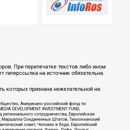
оров. При перепечатке текстов либо ином
ет гиперссылка на источник обязательна.
ть которых признана нежелательной на
общество, Американо-российский фонд по
 MEDIA DEVELOPMENT INVESTMENT FUND,
 регионального сотрудничества, Европейская
 Маршалла Соединенных Штатов, Тихоокеанский
нтический совет, Человек в беде, Европейский
 извлечения органов, Фалунь Дафа, Друзья