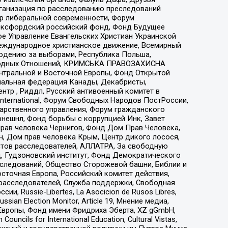
рганизация по расследованию преследований
тр либеральной современности, Форум
 Оксфордский российский фонд, Фонд Будущее
е Управление Евангельских Христиан Украинской
еждународное христианское движение, Всемирный
людению за выборами, Республика Польша,
народных Отношений, КРИМСЬКА ПРАВОЗАХИСНА
ы Центральной и Восточной Европы, Фонд Открытой
иональная федерация Канады, Декабристы,
тр , Риддл, Русский антивоенный комитет в
nternational, Форум Свободных Народов ПостРоссии,
дарственного управления, Форум гражданского
рнешнл, Фонд борьбы с коррупцией Инк, Завет
прав человека Чернигов, Фонд Дом Прав Человека,
н, Дом прав человека Крым, Центр дикого лосося,
стов расследователей, АЛЛАТРА, За свободную
д, Гудзоновский институт, Фонд Демократического
сследований, Общество Сторожевой башни, Библии и
сточная Европа, Российский комитет действия,
-расследователей, Служба поддержки, Свободная
 Russie-Libertes, La Asocicion de Rusos Libres,
an Election Monitor, Article 19, Мнение медиа,
Европы, Фонд имени Фридриха Эберта, XZ gGmbH,
ls for International Education, Cultural Vistas,