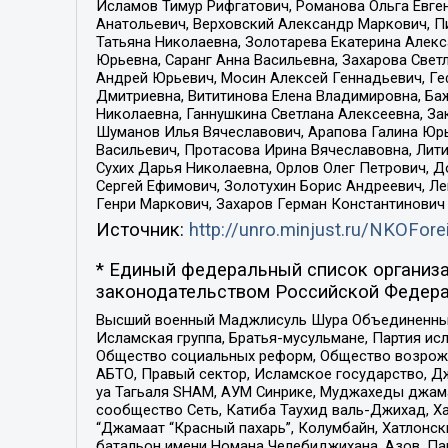
Исламов Тимур Рифгатович, Романова Ольга Евге
Анатольевич, Верховский Александр Маркович, П
Татьяна Николаевна, Золотарева Екатерина Алек
Юрьевна, Саранг Анна Васильевна, Захарова Свет
Андрей Юрьевич, Мосин Алексей Геннадьевич, Ге
Дмитриевна, Вититинова Елена Владимировна, Ба
Николаевна, Ганнушкина Светлана Алексеевна, За
Шуманов Илья Вячеславович, Арапова Галина Юрь
Васильевич, Протасова Ирина Вячеславовна, Лит
Сухих Дарья Николаевна, Орлов Олег Петрович, 
Сергей Ефимович, Золотухин Борис Андреевич, Л
Генри Маркович, Захаров Герман Константинович
Источник:
http://unro.minjust.ru/NKOFore
* Единый федеральный список организа
законодательством Российской Федера
Высший военный Маджлисуль Шура Объединенных с
Исламская группа, Братья-мусульмане, Партия ис
Общество социальных реформ, Общество возрожд
АБТО, Правый сектор, Исламское государство, Д
уа Тагьаля SHAM, АУМ Синрике, Муджахеды джама
сообщество Сеть, Катиба Таухид валь-Джихад, Хай
“Джамаат “Красный пахарь”, Колумбайн, Хатлонск
батальон имени Номана Челебиджихана, Азов, Па