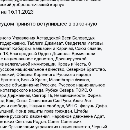
усский добровольческий корпус
 на
16.11.2023
судом принято вступившее в законную
вного Управления Асгардской Веси Беловодья,
годержавию, Таблиги Джамаат, Свидетели Иеговы,
айат Кабарды, Балкарии и Карачая, Союз славян,
т-18, Благородный Орден Дьявола, Армия воли
ое национальное единство, Древнерусской
 нелегальной иммиграции, Кровь и Честь, О
усское национальное единство, Северное Братство,
ровский, Община Коренного Русского народа
атство, Белый Крест, Misanthropic division,
еское объединение Русские, Русское национальное
котатарского народа, Рубеж Севера, ТОЙС, О
ри Державная, Сектор 16, Независимость, Фирма,
д Крю, Союз Славянских Сил Руси, Алля-Аят,
я и свобода, Нация и свобода, W.H.С., Фалунь Дафа,
рупцией, Фонд защиты прав граждан, Штабы
ение русского движения, Народное движение Адат,
етских Светлых Родов, Совет Советских
ение Организации украинских националистов, Черный