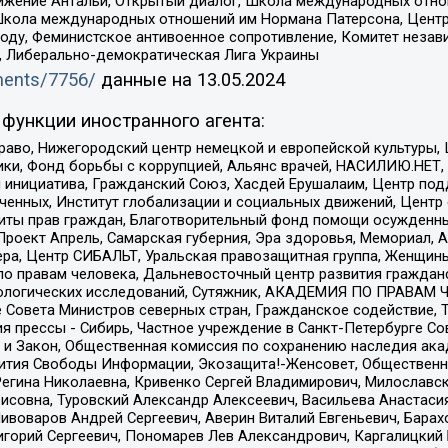
ое движение Антальи, Открытый диалог, Школа международных отн
Школа международных отношений им Нормана Патерсона, Центр
ду, Феминистское антивоенное сопротивление, Комитет независ
а, Либерально-демократическая Лига Украины
uments/7756/
данные на
13.05.2024
функции иностранного агента:
раво, Нижегородский центр немецкой и европейской культуры,
тики, Фонд борьбы с коррупцией, Альянс врачей, НАСИЛИЮ.НЕТ,
я инициатива, Гражданский Союз, Хасдей Ерушалаим, Центр по
юченных, Институт глобализации и социальных движений, Цент
ты прав граждан, Благотворительный фонд помощи осужденным
а, Проект Апрель, Самарская губерния, Эра здоровья, Мемориал
ера, Центр СИБАЛЬТ, Уральская правозащитная группа, Женщины
по правам человека, Дальневосточный центр развития гражданс
ологических исследований, Сутяжник, АКАДЕМИЯ ПО ПРАВАМ Ч
е Совета Министров северных стран, Гражданское содействие,
я прессы - Сибирь, Частное учреждение в Санкт-Петербурге С
 и Закон, Общественная комиссия по сохранению наследия ак
звития Свободы Информации, Экозащита!-Женсовет, Общественн
Регина Николаевна, Кривенко Сергей Владимирович, Милославс
совна, Туровский Александр Алексеевич, Васильева Анастасия
Пивоваров Андрей Сергеевич, Аверин Виталий Евгеньевич, Бара
горий Сергеевич, Пономарев Лев Александрович, Каргалицкий 