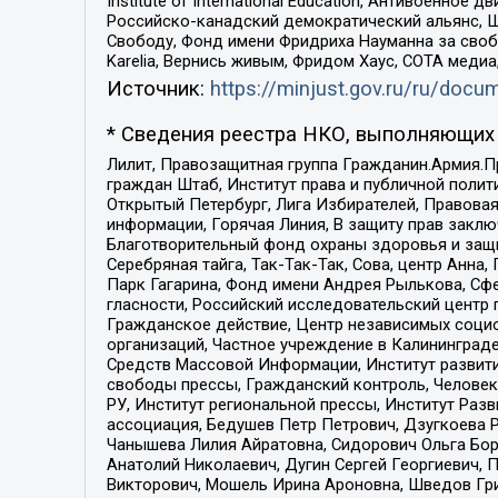
Institute of International Education, Антивоенн
Российско-канадский демократический альянс, 
Свободу, Фонд имени Фридриха Науманна за свобо
Karelia, Вернись живым, Фридом Хаус, СОТА меди
Источник:
https://minjust.gov.ru/ru/doc
* Сведения реестра НКО, выполняющих 
Лилит, Правозащитная группа Гражданин.Армия.П
граждан Штаб, Институт права и публичной поли
Открытый Петербург, Лига Избирателей, Правова
информации, Горячая Линия, В защиту прав закл
Благотворительный фонд охраны здоровья и защи
Серебряная тайга, Так-Так-Так, Сова, центр Анн
Парк Гагарина, Фонд имени Андрея Рылькова, Сф
гласности, Российский исследовательский центр 
Гражданское действие, Центр независимых соци
организаций, Частное учреждение в Калининград
Средств Массовой Информации, Институт развити
свободы прессы, Гражданский контроль, Человек
РУ, Институт региональной прессы, Институт Ра
ассоциация, Бедушев Петр Петрович, Дзугкоева 
Чанышева Лилия Айратовна, Сидорович Ольга Бори
Анатолий Николаевич, Дугин Сергей Георгиевич, 
Викторович, Мошель Ирина Ароновна, Шведов Гри