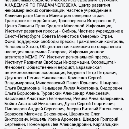
АКАДЕМИЯ ПО ПРАВАМ ЧЕЛОВЕКА, Центр развития
некоммерческих организаций, Частное учреждение в
Калининграде Совета Министров северных стран,
Гражданское содействие, Трансперенси Интернешнл-Р,
Центр Защиты Прав Средств Массовой Информации,
Институт развития прессы - Сибирь, Частное учреждение в
Санкт-Петербурге Совета Министров Северных Стран,
Фонд поддержки свободы прессы, Гражданский контроль,
Человек и Закон, Общественная комиссия по сохранению
наследия академика Сахарова, Информационное
агентство МЕМО. РУ, Институт региональной прессы,
Институт Развития Свободы Информации, Экозащита!-
Женсовет, Общественный вердикт, Евразийская
антимонопольная ассоциация, Бедушев Петр Петрович,
Дзугкоева Регина Николаевна, Кривенко Сергей
Владимирович, Милославский Павел Юрьевич, Шнырова
Ольга Вадимовна, Чанышева Лилия Айратовна, Сидорович
Ольга Борисовна, Туровский Александр Алексеевич,
Васильева Анастасия Евгеньевна, Ривина Анна Валерьевна,
Бойко Анатолий Николаевич, Дугин Сергей Георгиевич,
Пивоваров Андрей Сергеевич, Аверин Виталий Евгеньевич,
Барахоев Магомед Бекханович, Шарипков Олег
Викторович, Мошель Ирина Ароновна, Шведов Григорий
Сергеевич, Пономарев Лев Александрович, Каргалицкий