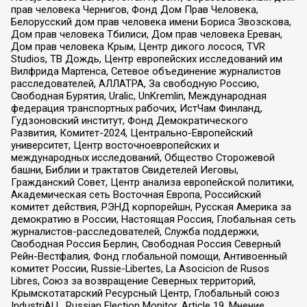
прав человека Чернигов, Фонд Дом Прав Человека,
Белорусский дом прав человека имени Бориса Звозскова,
Дом прав человека Тбилиси, Дом прав человека Ереван,
Дом прав человека Крым, Центр дикого лосося, TVR
Studios, ТВ Дождь, Центр европейских исследований им
Вилфрида Мартенса, Сетевое объединение журналистов
расследователей, АЛЛАТРА, За свободную Россию,
Свободная Бурятия, Uralic, UnKremlin, Международная
федерация транспортных рабочих, ИстЧам Финланд,
Гудзоновский институт, Фонд Демократического
Развития, Комитет-2024, Центрально-Европейский
университет, Центр восточноевропейских и
международных исследований, Общество Сторожевой
башни, Библии и трактатов Свидетелей Иеговы,
Гражданский Совет, Центр анализа европейской политики,
Академическая сеть Восточная Европа, Российский
комитет действия, РЭНД корпорейшн, Русская Америка за
демократию в России, Настоящая Россия, Глобальная сеть
журналистов-расследователей, Служба поддержки,
Свободная Россия Берлин, Свободная Россия Северный
Рейн-Вестфалия, Фонд глобальной помощи, Антивоенный
комитет России, Russie-Libertes, La Asocicion de Rusos
Libres, Союз за возвращение Северных территорий,
Крымскотатарский Ресурсный Центр, Глобальный союз
IndustriALL, Russian Election Monitor, Article 19, Мнение