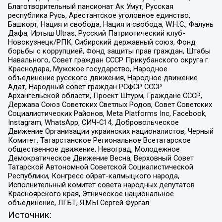
Благотворительный пансионат Ак Умут, Русская
республика Русь, Арестантское уголовное единство,
Башкорт, Нация и свобода, Нация и свобода, W.H.С., Фалунь
Дафа, Иртыш Ultras, Русский Патриотический клуб-
Новокузнецк/РПК, Сибирский державный союз, Фонд
борьбы с коррупцией, Фонд защиты прав граждан, Штабы
Навального, Совет граждан СССР Прикубанского округа г.
Краснодара, Мужское государство, Народное
объединение русского движения, Народное движение
Адат, Народный совет граждан РСФСР СССР
Архангельской области, Проект Штурм, Граждане СССР,
Держава Союз Советских Светлых Родов, Совет Советских
Социалистических Районов, Meta Platforms Inc, Facebook,
Instagram, WhatsApp, СИЧ-С14, Добровольческое
Движение Организации украинских националистов, Черный
Комитет, Татарстанское Региональное Всетатарское
общественное движение, Невоград, Молодежное
Демократическое Движение Весна, Верховный Совет
Татарской Автономной Советской Социалистической
Республики, Конгресс ойрат-калмыцкого народа,
Исполнительный комитет совета народных депутатов
Красноярского края, Этническое национальное
объединение, ЛГБТ, Я.МЫ Сергей Фургал
Источник: