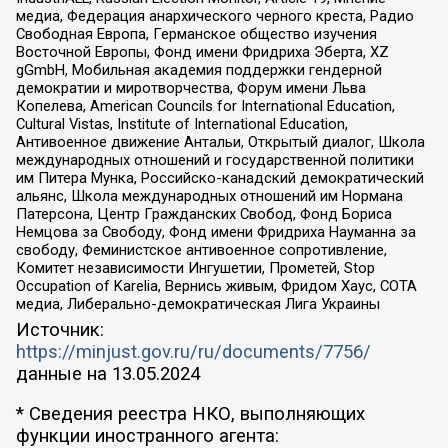
медиа, Федерация анархического черного креста, Радио
Свободная Европа, Германское общество изучения
Восточной Европы, Фонд имени Фридриха Эберта, XZ
gGmbH, Мобильная академия поддержки гендерной
демократии и миротворчества, Форум имени Льва
Копелева, American Councils for International Education,
Cultural Vistas, Institute of International Education,
Антивоенное движение Антальи, Открытый диалог, Школа
международных отношений и государственной политики
им Питера Мунка, Российско-канадский демократический
альянс, Школа международных отношений им Нормана
Патерсона, Центр Гражданских Свобод, Фонд Бориса
Немцова за Свободу, Фонд имени Фридриха Науманна за
свободу, Феминистское антивоенное сопротивление,
Комитет независимости Ингушетии, Прометей, Stop
Occupation of Karelia, Вернись живым, Фридом Хаус, СОТА
медиа, Либерально-демократическая Лига Украины
Источник:
https://minjust.gov.ru/ru/documents/7756/
данные на
13.05.2024
* Сведения реестра НКО, выполняющих
функции иностранного агента: