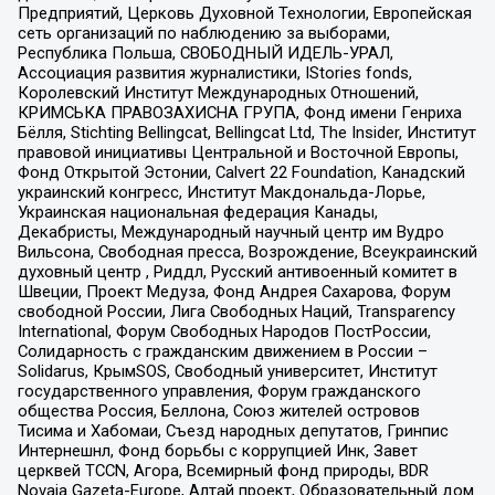
Предприятий, Церковь Духовной Технологии, Европейская
сеть организаций по наблюдению за выборами,
Республика Польша, СВОБОДНЫЙ ИДЕЛЬ-УРАЛ,
Ассоциация развития журналистики, IStories fonds,
Королевский Институт Международных Отношений,
КРИМСЬКА ПРАВОЗАХИСНА ГРУПА, Фонд имени Генриха
Бёлля, Stichting Bellingcat, Bellingcat Ltd, The Insider, Институт
правовой инициативы Центральной и Восточной Европы,
Фонд Открытой Эстонии, Calvert 22 Foundation, Канадский
украинский конгресс, Институт Макдональда-Лорье,
Украинская национальная федерация Канады,
Декабристы, Международный научный центр им Вудро
Вильсона, Свободная пресса, Возрождение, Всеукраинский
духовный центр , Риддл, Русский антивоенный комитет в
Швеции, Проект Медуза, Фонд Андрея Сахарова, Форум
свободной России, Лига Свободных Наций, Transparеncy
International, Форум Свободных Народов ПостРоссии,
Солидарность с гражданским движением в России –
Solidarus, КрымSOS, Свободный университет, Институт
государственного управления, Форум гражданского
общества Россия, Беллона, Союз жителей островов
Тисима и Хабомаи, Съезд народных депутатов, Гринпис
Интернешнл, Фонд борьбы с коррупцией Инк, Завет
церквей TCCN, Агора, Всемирный фонд природы, BDR
Novaja Gazeta-Europe, Алтай проект, Образовательный дом