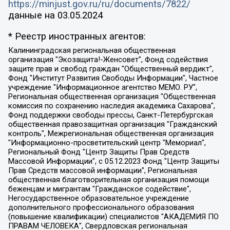
https://minjust.gov.ru/ru/documents/7822/
данные на
03.05.2024
* Реестр иностранных агентов:
Калининградская региональная общественная организация "Экозащита!-Женсовет", Фонд содействия защите прав и свобод граждан "Общественный вердикт", Фонд "Институт Развития Свободы Информации", Частное учреждение "Информационное агентство МЕМО. РУ", Региональная общественная организация "Общественная комиссия по сохранению наследия академика Сахарова", Фонд поддержки свободы прессы, Санкт-Петербургская общественная правозащитная организация "Гражданский контроль", Межрегиональная общественная организация "Информационно-просветительский центр "Мемориал", Региональный Фонд "Центр Защиты Прав Средств Массовой Информации", с 05.12.2023 Фонд "Центр Защиты Прав Средств массовой информации", Региональная общественная благотворительная организация помощи беженцам и мигрантам "Гражданское содействие", Негосударственное образовательное учреждение дополнительного профессионального образования (повышение квалификации) специалистов "АКАДЕМИЯ ПО ПРАВАМ ЧЕЛОВЕКА", Свердловская региональная общественная организация "Сутяжник", Автономная некоммерческая организация "Центр независимых социологических исследований", Союз общественных объединений "Российский исследовательский центр по правам человека", Региональное общественное учреждение научно-информационный центр "МЕМОРИАЛ", Некоммерческая организация "Фонд защиты гласности", Автономная некоммерческая организация "Институт прав человека", Городская общественная организация "Екатеринбургское общество "МЕМОРИАЛ", Городская общественная организация "Рязанское историко-просветительское и правозащитное общество "Мемориал" (Рязанский Мемориал), Челябинский региональный орган общественной самодеятельности – женское общественное объединение "Женщины Евразии", Челябинский региональный орган общественной самодеятельности "Уральская правозащитная группа", Фонд содействия защите здоровья и социальной справедливости имени Андрея Рылькова, Автономная Некоммерческая Организация "Аналитический Центр Юрия Левады", Автономная некоммерческая организация социальной поддержки населения "Проект Апрель", Региональная общественная организация помощи женщинам и детям, находящимся в кризисной ситуации "Информационно-методический центр "Анна", Фонд содействия развитию массовых коммуникаций и правовому просвещению "Так-так-Так", Фонд содействия устойчивому развитию "Серебряная тайга", Свердловский региональный общественный фонд социальных проектов "Новое время", "Idel.Реалии", Кавказ.Реалии, Крым.Реалии, Телеканал Настоящее Время, Татаро-башкирская служба Радио Свобода (Azatliq Radiosi), Радио Свободная Европа/Радио Свобода (PCE/PC), "Сибирь.Реалии", "Фактограф", Благотворительный фонд помощи осужденным и их семьям, Автономная некоммерческая организация "Институт глобализации и социальных движений", Фонд "В защиту прав заключенных", Частное учреждение "Центр поддержки и содействия развитию средств массовой информации", Пензенский региональный общественный благотворительный фонд "Гражданский союз", "Север.Реалии", Некоммерческая организация Фонд "Правовая инициатива", Общество с ограниченной ответственностью "Радио Свободная Европа/Радио Свобода", Чешское информационное агентство "MEDIUM-ORIENT", Красноярская региональная общественная организация "Мы против СПИДа", Камалягин Денис Николаевич, Маркелов Сергей Евгеньевич, Пономарев Лев Александрович, Савицкая Людмила Алексеевна, Автономная некоммерческая организация "Центр по работе с проблемой насилия "НАСИЛИЮ.НЕТ", Межрегиональный профессиональный союз работников здравоохранения "Альянс врачей", Юридическое лицо, зарегистрированное в Латвийской Республике, SIA "Medusa Project" (регистрационный номер 40103797863, дата регистрации 10.06.2014), Некоммерческая организация "Фонд по борьбе с коррупцией", Автономная некоммерческая организация "Институт права и публичной политики", Баданин Роман Сергеевич, Гликин Максим Александрович, Железнова Мария Михайловна, Лукьянова Юлия Сергеевна, Маетная Елизавета Витальевна, Маняхин Петр Борисович, Чуракова Ольга Владимировна, Ярош Юлия Петровна, Юридическое лицо "The Insider SIA", зарегистрированное в Риге, Латвийская Республика (дата регистрации 26.06.2015), являющееся администратором доменного имени интернет-издания "The Insider SIA", https://theins.ru, Постернак Алексей Евгеньевич, Рубин Михаил Аркадьевич, Анин Роман Александрович, Юридическое лицо Istories fonds, зарегистрированное в Латвийской Республике (регистрационный номер 50008295751, дата регистрации 24.02.2020), Великовский Дмитрий Александрович, Долинина Ирина Николаевна, Мароховская Алеся Алексеевна, Шлейнов Роман Юрьевич, Шмагун Олеся Валентиновна, Общество с ограниченной ответственностью "Альтаир 2021", Общество с ограниченной ответственностью "Вега 2021", Общество с ограниченной ответственностью "Главный редактор 2021", Общество с ограниченной ответственностью "Ромашки монолит", Важенков Артем Валерьевич, Ивановская областная общественная организация "Центр гендерных исследований", Гурман Юрий Альбертович, Медиапроект "ОВД-Инфо", Егоров Владимир Владимирович, Жилинский Владимир Александрович, Общество с ограниченной ответственностью "ЗП", Иванова София Юрьевна, Карезина Инна Павловна, Кильтау Екатерина Викторовна, Петров Алексей Викторович, Пискунов Сергей Евгеньевич, Смирнов Сергей Сергеевич, Тихонов Михаил Сергеевич, Общество с ограниченной ответственностью "ЖУРНАЛИСТ-ИНОСТРАННЫЙ АГЕНТ", Арапова Галина Юрьевна, Вольтская Татьяна Анатольевна, Американская компания "Mason G.E.S. Anonymous Foundation" (США), являющаяся владельцем интернет-издания https://mnews.world/, Компания "Stichting Bellingcat", зарегистрированная в Нидерландах (дата регистрации 11.07.2018), Захаров Андрей Вячеславович, Клепиковская Екатерина Дмитриевна, Общество с ограниченной ответственностью "МЕМО", Перл Роман Александрович, Симонов Евгений Алексеевич, Соловьева Елена Анатольевна, Сотников Даниил Владимирович, Сурначева Елизавета Дмитриевна, Автономная некоммерческая организация по защите прав человека и информированию населения "Якутия – Наше Мнение", Общество с ограниченной ответственностью "Москоу диджитал медиа", с 26.01.2023 Общество с ограниченной ответственностью "Чайка Белые сады", Ветошкина Валерия Валерьевна, Заговора Максим Александрович, Межрегиональное общественное движение "Российская ЛГБТ - сеть", Оленичев Максим Владимирович, Павлов Иван Юрьевич, Скворцова Елена Сергеевна, Общество с ограниченной ответственностью "Как бы инагент", Кочетков Игорь Викторович, Общество с ограниченной ответственностью "Честные выборы", Еланчик Олег Александрович, Общество с ограниченной ответственностью "Нобелевский призыв", Гималова Регина Эмилевна, Григорьев Андрей Валерьевич, Григорьева Алина Александровна, Ассоциация по содействию защите прав призывников, альтернативнослужащих и военнослужащих "Правозащитная группа "Гражданин.Армия.Право", Хисамова Регина Фаритовна, Автономная некоммерческая организация по реализации социально-правовых программ "Лилит", Дальневосточное общественное движение "Маяк", Санкт-Петербургская ЛГБТ-инициативная группа "Выход", Инициативная группа ЛГБТ+ "Реверс", Алексеев Андрей Викторович, Бекбулатова Таисия Львовна, Беляев Иван Михайлович, Владыкина Елена Сергеевна, Гельман Марат Александрович, Никульшина Вероника Юрьевна, Толоконникова Надежда Андреевна, Шендерович Виктор Анатольевич, Общество с ограниченной ответственностью "Данное сообщение", Общество с ограниченной ответственностью Издательский дом "Новая глава", Айнбиндер Александра Александровна, Московский комьюнити-центр для ЛГБТ+инициатив, Благотворительный фонд развития филантропии, Deutsche Welle (Германия, Kurt-Schumacher-Strasse 3, 53113 Bonn), Борзунова Мария Михайловна, Воробьев Виктор Викторович, Голубева Анна Львовна, Константинова Алла Михайловна, Малкова Ирина Владимировна, Мурадов Мурад Абдулгалимович, Осетинская Елизавета Николаевна, Понасенков Евгений Николаевич, Ганапольский Матвей Юрьевич, Киселев Евгений Алексеевич, Борухович Ирина Григорьевна, Дремин Иван Тимофеевич, Дубровский Дмитрий Викторович, Красноярская региональная общественная организация поддержки и развития альтернативных образовательных технологий и межкультурных коммуникаций "ИНТЕРРА", Маяковская Екатерина Алексеевна, Фейгин Марк Захарович, Филимонов Андрей Викторович, Дзугкоева Регина Николаевна, Доброхотов Роман Александрович, Дудь Юрий Александрович, Елкин Сергей Владимирович, Кругликов Кирилл Игоревич, Сабунаева Мария Леонидовна, Семенов Алексей Владимирович, Шаинян Карен Багратович, Шульман Екатерина Михайловна, Асафьев Артур Валерьевич, Вахштайн Виктор Семенович, Венедиктов Алексей Алексеевич, Лушникова Екатерина Евгеньевна, Волков Леонид Михайлович, Невзоров Александр Глебович, Пархоменко Сергей Борисович, Сироткин Ярослав Николаевич, Кара-Мурза Владимир Владимирович, Баранова Наталья Владимировна, Гозман Леонид Яковлевич, Кагарлицкий Борис Юльевич, Климарев Михаил Валерьевич, Милов Владимир Станиславович, Автономная некоммерческая организация Краснодарский центр современного искусства "Типография", Моргенштерн Алишер Тагирович, Соболь Любовь Эдуардовна, Общество с ограниченной ответственностью "ЛИЗА НОРМ", Каспаров Гарри Кимович, Ходорковский Михаил Борисович, Общество с ограниченной ответственностью "Апрельские тезисы", Данилович Ирина Брониславовна, Кашин Олег Владимирович, Петров Николай Владимирович, Пивоваров Алексей Владимирович, Соколов Михаил Владимирович, Цветкова Юлия Владимировна, Чичваркин Евгений Александрович, Комитет против пыток/Команда против пыток, Общество с ограниченной ответственностью "Первый научный", Общество с ограниченной ответственностью "Вертолет и ко", Белоцерковская Вероника Борисовна, Кац Максим Евгеньевич, Лазарева Татьяна Юрьевна, Шаведдинов Руслан Табризович, Яшин Илья Валерьевич, Общество с ограниченной ответственностью "Иноагент ААВ", Алешковский Дмитрий Петрович, Альбац Евгения Марковна, Быков Дмитрий Львович, Галямина Юлия Евгеньевна, Лойко Сергей Леонидович, Мартынов Кирилл Константинович, Медведев Сергей Александрович, Крашенинников Федор Геннадиевич, Гордеева Катерина Вл