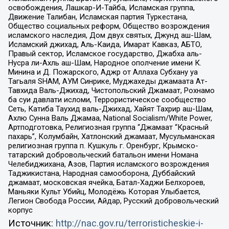
освобождения, Лашкар-И-Тайба, Исламская группа,
Движение Талибан, Исламская партия Туркестана,
Общество социальных реформ, Общество возрождения
исламского наследия, Дом двух святых, Джунд аш-Шам,
Исламский джихад, Аль-Каида, Имарат Кавказ, АБТО,
Правый сектор, Исламское государство, Джабха аль-
Нусра ли-Ахль аш-Шам, Народное ополчение имени К.
Минина и Д. Пожарского, Аджр от Аллаха Субхану уа
Тагьаля SHAM, АУМ Синрике, Муджахеды джамаата Ат-
Тавхида Валь-Джихад, Чистопольский Джамаат, Рохнамо
ба суи давлати исломи, Террористическое сообщество
Сеть, Катиба Таухид валь-Джихад, Хайят Тахрир аш-Шам,
Ахлю Сунна Валь Джамаа, National Socialism/White Power,
Артподготовка, Религиозная группа “Джамаат “Красный
пахарь”, Колумбайн, Хатлонский джамаат, Мусульманская
религиозная группа п. Кушкуль г. Оренбург, Крымско-
татарский добровольческий батальон имени Номана
Челебиджихана, Азов, Партия исламского возрождения
Таджикистана, Народная самооборона, Дуббайский
джамаат, московская ячейка, Батал-Хаджи Белхороев,
Маньяки Культ Убийц, Молодёжь Которая Улыбается,
Легион Свобода России, Айдар, Русский добровольческий
корпус
Источник:
http://nac.gov.ru/terroristicheskie-i-