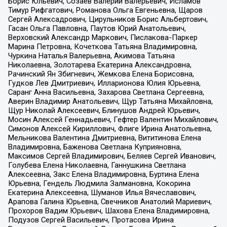
Борис Юльевич, Созаев Валерий Валерьевич, Исламов
Тимур Рифгатович, Романова Ольга Евгеньевна, Щаров
Сергей Алексадрович, Цирульников Борис Альбертович,
Гасан Ольга Павловна, Паутов Юрий Анатольевич,
Верховский Александр Маркович, Пислакова-Паркер
Марина Петровна, Кочеткова Татьяна Владимировна,
Чуркина Наталья Валерьевна, Акимова Татьяна
Николаевна, Золотарева Екатерина Александровна,
Рачинский Ян Збигневич, Жемкова Елена Борисовна,
Гудков Лев Дмитриевич, Илларионова Юлия Юрьевна,
Саранг Анна Васильевна, Захарова Светлана Сергеевна,
Аверин Владимир Анатольевич, Щур Татьяна Михайловна,
Щур Николай Алексеевич, Блинушов Андрей Юрьевич,
Мосин Алексей Геннадьевич, Гефтер Валентин Михайлович,
Симонов Алексей Кириллович, Флиге Ирина Анатольевна,
Мельникова Валентина Дмитриевна, Вититинова Елена
Владимировна, Баженова Светлана Куприяновна,
Максимов Сергей Владимирович, Беляев Сергей Иванович,
Голубева Елена Николаевна, Ганнушкина Светлана
Алексеевна, Закс Елена Владимировна, Буртина Елена
Юрьевна, Гендель Людмила Залмановна, Кокорина
Екатерина Алексеевна, Шуманов Илья Вячеславович,
Арапова Галина Юрьевна, Свечников Анатолий Мариевич,
Прохоров Вадим Юрьевич, Шахова Елена Владимировна,
Подузов Сергей Васильевич, Протасова Ирина