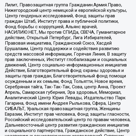
Лилит, Правозащитная группа Гражданин.Армия.Право,
Нижегородский центр немецкой и европейской культуры,
Центр гендерных исследований, Фонд защиты прав
граждан Штаб, Институт права и публичной политики,
Фонд борьбы с коррупцией, Альянс врачей,
НАСИЛИЮ.НЕТ, Мы против СПИДа, СВЕЧА, Гуманитарное
действие, Открытый Петербург, Лига Избирателей,
Правовая инициатива, Гражданский Союз, Хасдей
Ерушалаим, Центр поддержки и содействия развитию
средств массовой информации, Горячая Линия, В защиту
прав заключенных, Институт глобализации и социальных
движений, Центр социально-информационных инициатив
Действие, Благотворительный фонд охраны здоровья и
защиты прав граждан, Благотворительный фонд помощи
осужденным и их семьям, Фонд Тольятти, Новое время,
Серебряная тайга, Так-Так-Так, Сова, центр Анна, Проект
Апрель, Самарская губерния, Эра здоровья, Мемориал,
Аналитический Центр Юрия Левады, Издательство Парк
Гагарина, Фонд имени Андрея Рылькова, Сфера, Центр
СИБАЛЬТ, Уральская правозащитная группа, Женщины
Евразии, Институт прав человека, Фонд защиты гласности,
Российский исследовательский центр по правам человека,
Дальневосточный центр развития гражданских инициатив
и социального партнерства, Гражданское действие, Центр
независимых социологических исследований, Сутяжник,