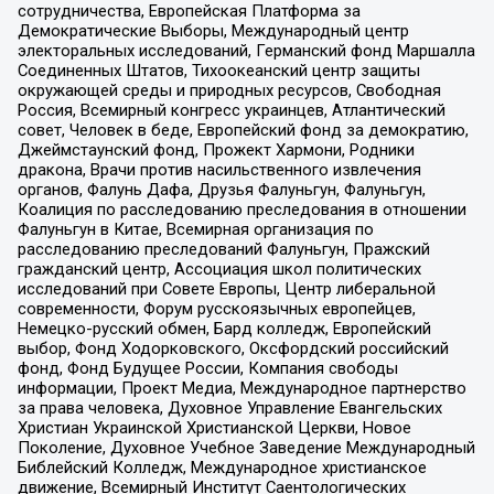
сотрудничества, Европейская Платформа за
Демократические Выборы, Международный центр
электоральных исследований, Германский фонд Маршалла
Соединенных Штатов, Тихоокеанский центр защиты
окружающей среды и природных ресурсов, Свободная
Россия, Всемирный конгресс украинцев, Атлантический
совет, Человек в беде, Европейский фонд за демократию,
Джеймстаунский фонд, Прожект Хармони, Родники
дракона, Врачи против насильственного извлечения
органов, Фалунь Дафа, Друзья Фалуньгун, Фалуньгун,
Коалиция по расследованию преследования в отношении
Фалуньгун в Китае, Всемирная организация по
расследованию преследований Фалуньгун, Пражский
гражданский центр, Ассоциация школ политических
исследований при Совете Европы, Центр либеральной
современности, Форум русскоязычных европейцев,
Немецко-русский обмен, Бард колледж, Европейский
выбор, Фонд Ходорковского, Оксфордский российский
фонд, Фонд Будущее России, Компания свободы
информации, Проект Медиа, Международное партнерство
за права человека, Духовное Управление Евангельских
Христиан Украинской Христианской Церкви, Новое
Поколение, Духовное Учебное Заведение Международный
Библейский Колледж, Международное христианское
движение, Всемирный Институт Саентологических