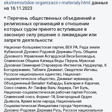
ekstremistskie-organizacii-i-materialy.html
данные
на
16.11.2023
* Перечень общественных объединений и
религиозных организаций в отношении
которых судом принято вступившее в
законную силу решение о ликвидации или
запрете деятельности:
Национал-большевистская партия, ВЕК РА, Рада земли
Кубанской Духовно Родовой Державы Русь, Община
Духовного Управления Асгардской Веси Беловодья,
Славянская Община Капища Веды Перуна, Мужская
Духовная Семинария Староверов-Инглингов, Нурджулар, К
Богодержавию, Таблиги Джамаат, Свидетели Иеговы,
Русское национальное единство, Национал-
социалистическое общество, Джамаат мувахидов,
Объединенный Вилайат Кабарды, Балкарии и Карачая,
Союз славян, Ат-Такфир Валь-Хиджра, Пит Буль,
Национал-социалистическая рабочая партия России,
Славянский союз, Формат-18, Благородный Орден
Дьявола, Армия воли народа, Национальная
Социалистическая Инициатива города Череповца,
Духовно-Родовая Держава Русь, Русское национальное