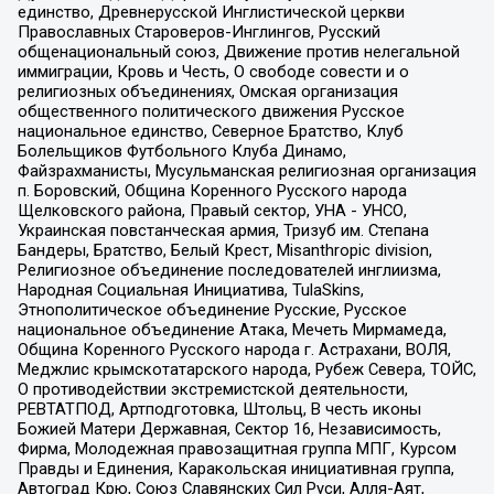
единство, Древнерусской Инглистической церкви
Православных Староверов-Инглингов, Русский
общенациональный союз, Движение против нелегальной
иммиграции, Кровь и Честь, О свободе совести и о
религиозных объединениях, Омская организация
общественного политического движения Русское
национальное единство, Северное Братство, Клуб
Болельщиков Футбольного Клуба Динамо,
Файзрахманисты, Мусульманская религиозная организация
п. Боровский, Община Коренного Русского народа
Щелковского района, Правый сектор, УНА - УНСО,
Украинская повстанческая армия, Тризуб им. Степана
Бандеры, Братство, Белый Крест, Misanthropic division,
Религиозное объединение последователей инглиизма,
Народная Социальная Инициатива, TulaSkins,
Этнополитическое объединение Русские, Русское
национальное объединение Атака, Мечеть Мирмамеда,
Община Коренного Русского народа г. Астрахани, ВОЛЯ,
Меджлис крымскотатарского народа, Рубеж Севера, ТОЙС,
О противодействии экстремистской деятельности,
РЕВТАТПОД, Артподготовка, Штольц, В честь иконы
Божией Матери Державная, Сектор 16, Независимость,
Фирма, Молодежная правозащитная группа МПГ, Курсом
Правды и Единения, Каракольская инициативная группа,
Автоград Крю, Союз Славянских Сил Руси, Алля-Аят,