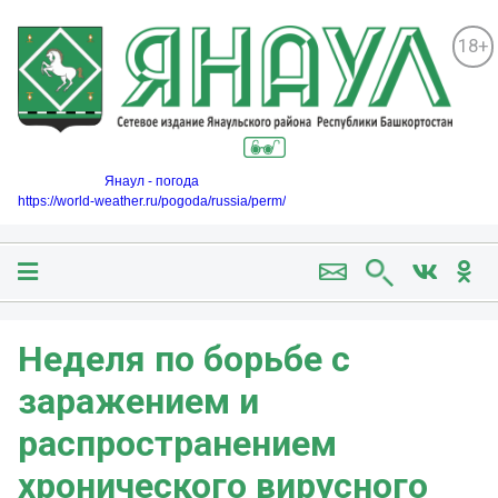
18+
Янаул - погода
https://world-weather.ru/pogoda/russia/perm/
️Неделя по борьбе с
заражением и
распространением
хронического вирусного