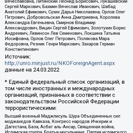
Вячеславовна, Литинский Леонид Борисович, Лукашевский
Сергей Маркович, Бахмин Вячеслав Иванович, Шабад
Анатолий Ефимович, Сухих Дарья Николаевна, Орлов Олег
Петрович, Добровольская Анна Дмитриевна, Королева
Александра Евгеньевна, Смирнов Владимир
Александрович, Вицин Сергей Ефимович, Золотухин Борис
Андреевич, Левинсон Лев Семенович, Локшина Татьяна
Иосифовна, Орлов Олег Петрович, Полякова Мара
Федоровна, Резник Генри Маркович, Захаров Герман
Константинович
Источник:
http://unro.minjust.ru/NKOForeignAgent.aspx
данные на
24.03.2022
* Единый федеральный список организаций, в
том числе иностранных и международных
организаций, признанных в соответствии с
законодательством Российской Федерации
террористическими:
Высший военный Маджлисуль Шура Объединенных сил
моджахедов Кавказа, Конгресс народов Ичкерии и
Дагестана, База, Асбат аль-Ансар, Священная война,
Исламская группа, Братья-мусульмане, Партия исламского