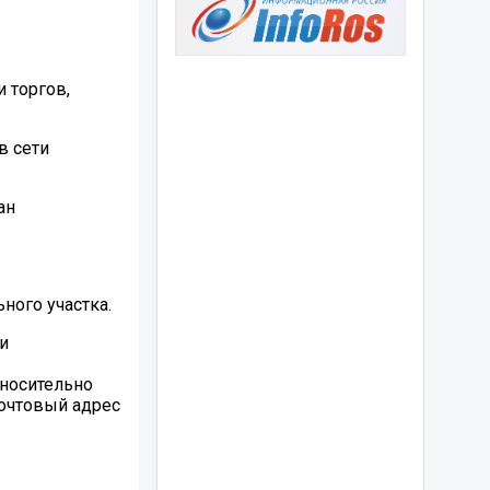
 торгов,
в сети
ан
ного участка.
и
тносительно
Почтовый адрес