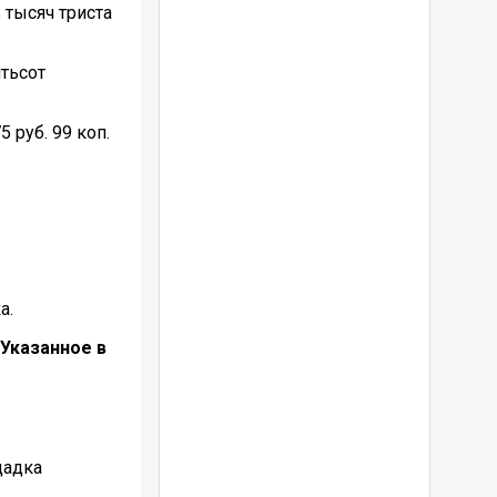
 тысяч триста
ятьсот
 руб. 99 коп.
а.
(Указанное в
щадка