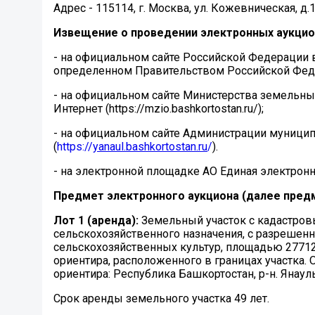
Адрес - 115114, г. Москва, ул. Кожевническая, д.14
Извещение о проведении электронных аукцио
- на официальном сайте Российской Федерации 
определенном Правительством Российской Федераци
- на официальном сайте Министерства земельн
Интернет (https://mzio.bashkortostan.ru/);
- на официальном сайте Администрации муницип
(
https://
yanaul.bashkortostan.ru
/
).
- на электронной площадке АО Единая электронная
Предмет электронного аукциона (далее пред
Лот 1 (аренда):
Земельный участок с кадастровы
сельскохозяйственного назначения, с разреше
сельскохозяйственных культур, площадью 27712
ориентира, расположенного в границах участка. 
ориентира: Республика Башкортостан, р-н. Янауль
Срок аренды земельного участка 49 лет.