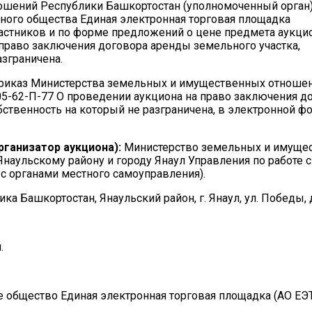
шений Республики Башкортостан (уполномоченный орган)
ного общества Единая электронная торговая площадка
у участников и по форме предложений о цене предмета аукци
 право заключения договора аренды земельного участка,
азграничена.
риказ Министерства земельных и имущественных отноше
05-62-П-77 О проведении аукциона на право заключения д
бственность на который не разграничена, в электронной ф
рганизатор аукциона):
Министерство земельных и имуще
наульскому району и городу Янаул Управления по работе с
 органами местного самоуправления).
 Башкортостан, Янаульский район, г. Янаул, ул. Победы, д
.
 общество Единая электронная торговая площадка (АО ЕЭТ