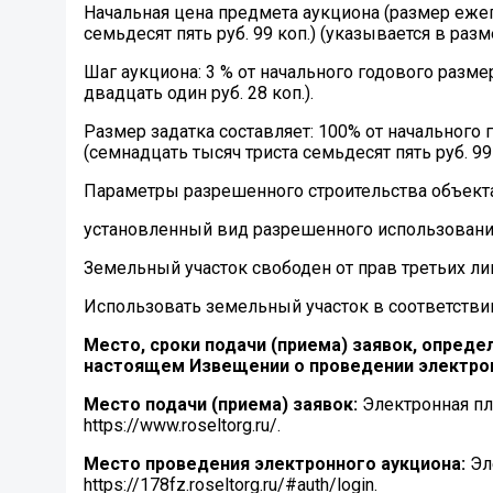
Начальная цена предмета аукциона (размер ежего
семьдесят пять руб. 99 коп.) (указывается в раз
Шаг аукциона: 3 % от начального годового размер
двадцать один руб. 28 коп.).
Размер задатка составляет: 100% от начального 
(семнадцать тысяч триста семьдесят пять руб. 99 
Параметры разрешенного строительства объекта
установленный вид разрешенного использования
Земельный участок свободен от прав третьих ли
Использовать земельный участок в соответстви
Место, сроки подачи (приема) заявок, опреде
настоящем Извещении о проведении электрон
Место подачи (приема) заявок:
Электронная пл
https://www.roseltorg.ru/.
Место проведения электронного аукциона:
Эл
https://178fz.roseltorg.ru/#auth/login.