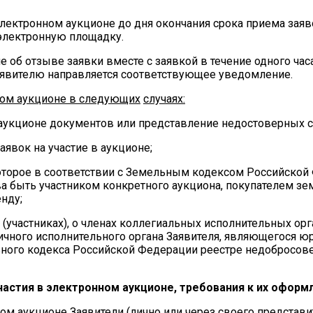
электронном аукционе до дня окончания срока приема заяв
электронную площадку.
 об отзыве заявки вместе с заявкой в течение одного часа
Заявителю направляется соответствующее уведомление.
нном аукционе в следующих
случаях:
 аукционе документов или представление недостоверных 
аявок на участие в аукционе;
 которое в соответствии с Земельным кодексом Российской
 быть участником конкретного аукциона, покупателем зе
нду;
х (участниках), о членах коллегиальных исполнительных ор
ичного исполнительного органа Заявителя, являющегося 
ьного кодекса Российской Федерации реестре недобросов
астия в электронном аукционе, требования к их оформ
ом аукционе Заявители (лично или через своего представи