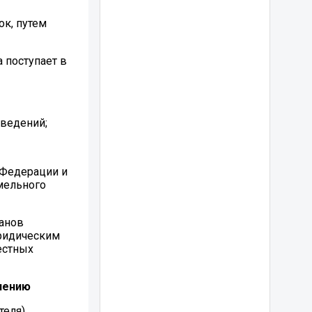
ок, путем
 поступает в
сведений;
 Федерации и
мельного
ганов
юридическим
естных
лению
теля)