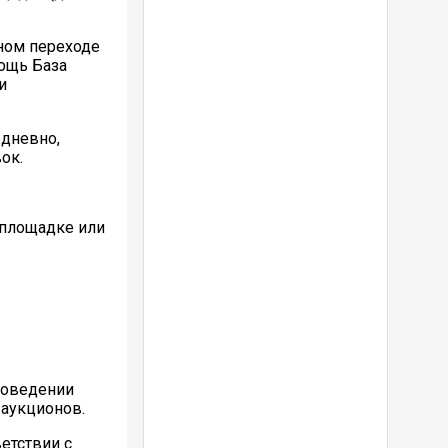
ном переходе
мощь База
и
едневно,
ок.
 площадке или
роведении
 аукционов.
етствии с