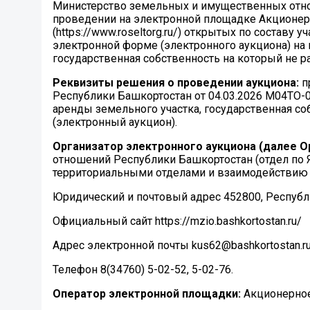
Министерство земельных и имущественных отно
проведении на электронной площадке Акционер
(https://www.roseltorg.ru/) открытых по состав
электронной форме (электронного аукциона) на
государственная собственность на который не р
Реквизиты решения о проведении аукциона:
п
Республики Башкортостан от 04.03.2026 М04ТО-
аренды земельного участка, государственная со
(электронный аукцион).
Организатор электронного аукциона (далее О
отношений Республики Башкортостан (отдел по Я
территориальными отделами и взаимодействию с
Юридический и почтовый адрес 452800, Республика
Официальный сайт https://mzio.bashkortostan.ru/
Адрес электронной почты kus62@bashkortostan.ru
Телефон 8(34760) 5-02-52, 5-02-76.
Оператор электронной площадки:
Акционерное