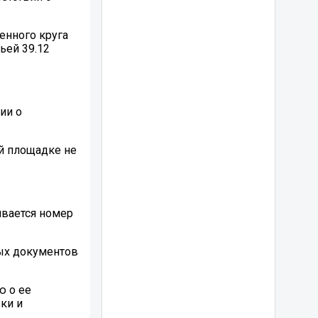
енного круга
ьей 39.12
ии о
й площадке не
ивается номер
ных документов
ю о ее
ки и