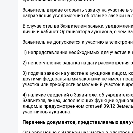
Заявитель вправе отозвать заявку на участие в 
направления уведомления об отзыве заявки на 
В случае отзыва Заявителем заявки, уведомление
личный кабинет Организатора аукциона, о чем 
Заявитель не допускается к участию в электро
1) непредставление необходимых для участия в
2) непоступление задатка на дату рассмотрения з
3) подача заявки на участие в аукционе лицом,
другими федеральными законами не имеет права
участка или приобрести земельный участок в аре
4) наличие сведений о Заявителе, об учредителя
Заявителя, лицах, исполняющих функции единол
лицом, в предусмотренном статьей 39.12 Земел
участников аукциона.
Перечень документов, представляемых для уч
Одновременно с Заявкой на участие в электронн