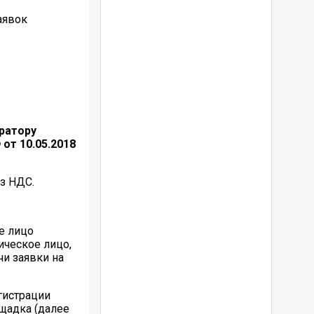
аявок
ратору
от 10.05.2018
з НДС.
е лицо
ическое лицо,
и заявки на
гистрации
щадка (далее