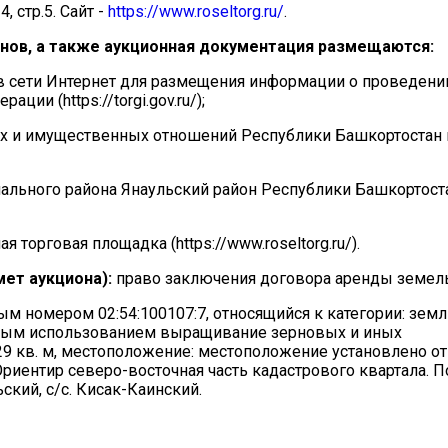
, стр.5. Сайт -
https://www.roseltorg.ru/
.
нов, а также аукционная документация размещаются:
в сети Интернет для размещения информации о проведении
и (https://torgi.gov.ru/);
ых и имущественных отношений Республики Башкортостан 
ального района Янаульский район Республики Башкортост
 торговая площадка (https://www.roseltorg.ru/).
мет аукциона):
право заключения договора аренды земель
м номером 02:54:100107:7, относящийся к категории: земл
нным использованием выращивание зерновых и иных
9 кв. м, местоположение: местоположение установлено о
Ориентир северо-восточная часть кадастрового квартала. 
ский, с/с. Кисак-Каинский.