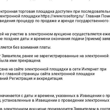
ктронная торговая площадка доступен при последователь
лектронной площадки https://www.roseltorg.ru/: Главная По
едения процедур по продаже и аренде государственного 
ей на участие в электронном аукционе осуществляется еж
 не позднее даты и времени окончания подачи (приема) заяв
ляется без взимания платы.
 Заявители, ранее не зарегистрированные на электронной
была ими прекращена.
сана на сайте электронной площадки в сети Интернет при
я с главной страницы сайта электронной площадки
знаний Регистрация и аккредитация.
начинается с даты и времени, указанных в Извещении о п
и, установленные в Извещении о проведении электронных
в электронном аукционе производится Заявителем в соотв