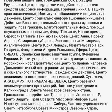
Правовая инициатива, Гражданский Союз, Хасдей
Ерушалаим, Центр поддержки и содействия развитию
средств массовой информации, Горячая Линия, В защиту
прав заключенных, Институт глобализации и социальных
движений, Центр социально-информационных инициатив
Действие, Благотворительный фонд охраны здоровья и
защиты прав граждан, Благотворительный фонд помощи
осужденным и их семьям, Фонд Тольятти, Новое время,
Серебряная тайга, Так-Так-Так, Сова, центр Анна, Проект
Апрель, Самарская губерния, Эра здоровья, Мемориал,
Аналитический Центр Юрия Левады, Издательство Парк
Гагарина, Фонд имени Андрея Рылькова, Сфера, Центр
СИБАЛЬТ, Уральская правозащитная группа, Женщины
Евразии, Институт прав человека, Фонд защиты гласности,
Российский исследовательский центр по правам человека,
Дальневосточный центр развития гражданских инициатив
и социального партнерства, Гражданское действие, Центр
независимых социологических исследований, Сутяжник,
АКАДЕМИЯ ПО ПРАВАМ ЧЕЛОВЕКА, Центр развития
некоммерческих организаций, Частное учреждение в
Калининграде Совета Министров северных стран,
Гражданское содействие, Трансперенси Интернешнл-Р,
Центр Защиты Прав Средств Массовой Информации,
Институт развития прессы - Сибирь, Частное учреждение в
Санкт-Петербурге Совета Министров Северных Стран,