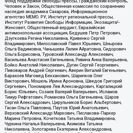
Фонд поддержки свободы прессы, Гражданский контроль,
Человек и Закон, Общественная комиссия по сохранению
наследия академика Сахарова, Информационное
агентство МЕМО. РУ, Институт региональной прессы,
Институт Развития Свободы Информации, Экозащита!-
Женсовет, Общественный вердикт, Евразийская
антимонопольная ассоциация, Бедушев Петр Петрович,
Дзугкоева Регина Николаевна, Кривенко Сергей
Владимирович, Милославский Павел Юрьевич, Шнырова
Ольга Вадимовна, Чанышева Лилия Айратовна, Сидорович
Ольга Борисовна, Туровский Александр Алексеевич,
Васильева Анастасия Евгеньевна, Ривина Анна Валерьевна,
Бойко Анатолий Николаевич, Дугин Сергей Георгиевич,
Пивоваров Андрей Сергеевич, Аверин Виталий Евгеньевич,
Барахоев Магомед Бекханович, Шарипков Олег
Викторович, Мошель Ирина Ароновна, Шведов Григорий
Сергеевич, Пономарев Лев Александрович, Каргалицкий
Борис Юльевич, Созаев Валерий Валерьевич, Исламов
Тимур Рифгатович, Романова Ольга Евгеньевна, Щаров
Сергей Алексадрович, Цирульников Борис Альбертович,
Гасан Ольга Павловна, Паутов Юрий Анатольевич,
Верховский Александр Маркович, Пислакова-Паркер
Марина Петровна, Кочеткова Татьяна Владимировна,
Чуркина Наталья Валерьевна, Акимова Татьяна
Николаевна, Золотарева Екатерина Александровна,