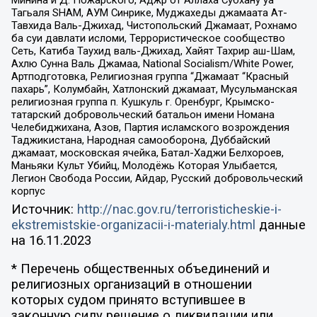
Минина и Д. Пожарского, Аджр от Аллаха Субхану уа
Тагьаля SHAM, АУМ Синрике, Муджахеды джамаата Ат-
Тавхида Валь-Джихад, Чистопольский Джамаат, Рохнамо
ба суи давлати исломи, Террористическое сообщество
Сеть, Катиба Таухид валь-Джихад, Хайят Тахрир аш-Шам,
Ахлю Сунна Валь Джамаа, National Socialism/White Power,
Артподготовка, Религиозная группа “Джамаат “Красный
пахарь”, Колумбайн, Хатлонский джамаат, Мусульманская
религиозная группа п. Кушкуль г. Оренбург, Крымско-
татарский добровольческий батальон имени Номана
Челебиджихана, Азов, Партия исламского возрождения
Таджикистана, Народная самооборона, Дуббайский
джамаат, московская ячейка, Батал-Хаджи Белхороев,
Маньяки Культ Убийц, Молодёжь Которая Улыбается,
Легион Свобода России, Айдар, Русский добровольческий
корпус
Источник:
http://nac.gov.ru/terroristicheskie-i-
ekstremistskie-organizacii-i-materialy.html
данные
на
16.11.2023
* Перечень общественных объединений и
религиозных организаций в отношении
которых судом принято вступившее в
законную силу решение о ликвидации или