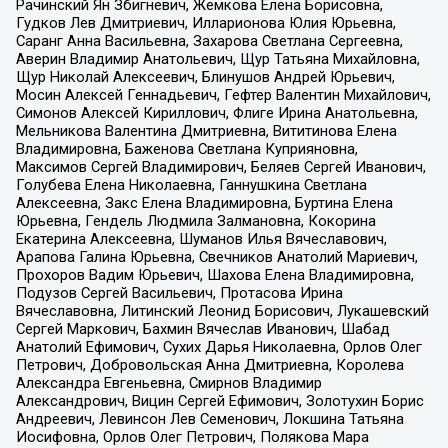
Рачинский Ян Збигневич, Жемкова Елена Борисовна,
Гудков Лев Дмитриевич, Илларионова Юлия Юрьевна,
Саранг Анна Васильевна, Захарова Светлана Сергеевна,
Аверин Владимир Анатольевич, Щур Татьяна Михайловна,
Щур Николай Алексеевич, Блинушов Андрей Юрьевич,
Мосин Алексей Геннадьевич, Гефтер Валентин Михайлович,
Симонов Алексей Кириллович, Флиге Ирина Анатольевна,
Мельникова Валентина Дмитриевна, Вититинова Елена
Владимировна, Баженова Светлана Куприяновна,
Максимов Сергей Владимирович, Беляев Сергей Иванович,
Голубева Елена Николаевна, Ганнушкина Светлана
Алексеевна, Закс Елена Владимировна, Буртина Елена
Юрьевна, Гендель Людмила Залмановна, Кокорина
Екатерина Алексеевна, Шуманов Илья Вячеславович,
Арапова Галина Юрьевна, Свечников Анатолий Мариевич,
Прохоров Вадим Юрьевич, Шахова Елена Владимировна,
Подузов Сергей Васильевич, Протасова Ирина
Вячеславовна, Литинский Леонид Борисович, Лукашевский
Сергей Маркович, Бахмин Вячеслав Иванович, Шабад
Анатолий Ефимович, Сухих Дарья Николаевна, Орлов Олег
Петрович, Добровольская Анна Дмитриевна, Королева
Александра Евгеньевна, Смирнов Владимир
Александрович, Вицин Сергей Ефимович, Золотухин Борис
Андреевич, Левинсон Лев Семенович, Локшина Татьяна
Иосифовна, Орлов Олег Петрович, Полякова Мара