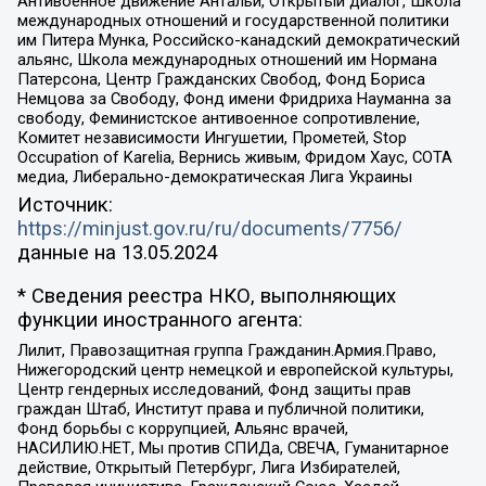
Антивоенное движение Антальи, Открытый диалог, Школа
международных отношений и государственной политики
им Питера Мунка, Российско-канадский демократический
альянс, Школа международных отношений им Нормана
Патерсона, Центр Гражданских Свобод, Фонд Бориса
Немцова за Свободу, Фонд имени Фридриха Науманна за
свободу, Феминистское антивоенное сопротивление,
Комитет независимости Ингушетии, Прометей, Stop
Occupation of Karelia, Вернись живым, Фридом Хаус, СОТА
медиа, Либерально-демократическая Лига Украины
Источник:
https://minjust.gov.ru/ru/documents/7756/
данные на
13.05.2024
* Сведения реестра НКО, выполняющих
функции иностранного агента:
Лилит, Правозащитная группа Гражданин.Армия.Право,
Нижегородский центр немецкой и европейской культуры,
Центр гендерных исследований, Фонд защиты прав
граждан Штаб, Институт права и публичной политики,
Фонд борьбы с коррупцией, Альянс врачей,
НАСИЛИЮ.НЕТ, Мы против СПИДа, СВЕЧА, Гуманитарное
действие, Открытый Петербург, Лига Избирателей,