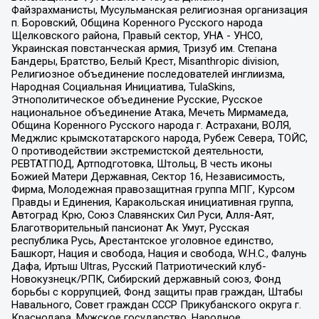
Файзрахманисты, Мусульманская религиозная организация
п. Боровский, Община Коренного Русского народа
Щелковского района, Правый сектор, УНА - УНСО,
Украинская повстанческая армия, Тризуб им. Степана
Бандеры, Братство, Белый Крест, Misanthropic division,
Религиозное объединение последователей инглиизма,
Народная Социальная Инициатива, TulaSkins,
Этнополитическое объединение Русские, Русское
национальное объединение Атака, Мечеть Мирмамеда,
Община Коренного Русского народа г. Астрахани, ВОЛЯ,
Меджлис крымскотатарского народа, Рубеж Севера, ТОЙС,
О противодействии экстремистской деятельности,
РЕВТАТПОД, Артподготовка, Штольц, В честь иконы
Божией Матери Державная, Сектор 16, Независимость,
Фирма, Молодежная правозащитная группа МПГ, Курсом
Правды и Единения, Каракольская инициативная группа,
Автоград Крю, Союз Славянских Сил Руси, Алля-Аят,
Благотворительный пансионат Ак Умут, Русская
республика Русь, Арестантское уголовное единство,
Башкорт, Нация и свобода, Нация и свобода, W.H.С., Фалунь
Дафа, Иртыш Ultras, Русский Патриотический клуб-
Новокузнецк/РПК, Сибирский державный союз, Фонд
борьбы с коррупцией, Фонд защиты прав граждан, Штабы
Навального, Совет граждан СССР Прикубанского округа г.
Краснодара, Мужское государство, Народное