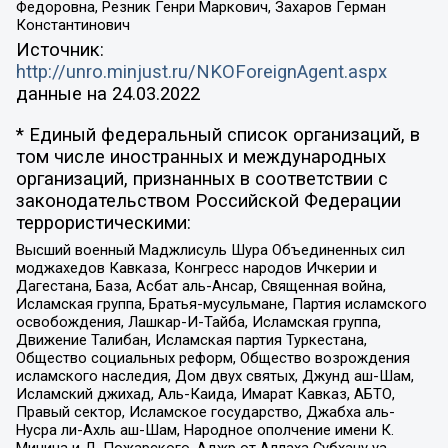
Федоровна, Резник Генри Маркович, Захаров Герман
Константинович
Источник:
http://unro.minjust.ru/NKOForeignAgent.aspx
данные на
24.03.2022
* Единый федеральный список организаций, в
том числе иностранных и международных
организаций, признанных в соответствии с
законодательством Российской Федерации
террористическими:
Высший военный Маджлисуль Шура Объединенных сил
моджахедов Кавказа, Конгресс народов Ичкерии и
Дагестана, База, Асбат аль-Ансар, Священная война,
Исламская группа, Братья-мусульмане, Партия исламского
освобождения, Лашкар-И-Тайба, Исламская группа,
Движение Талибан, Исламская партия Туркестана,
Общество социальных реформ, Общество возрождения
исламского наследия, Дом двух святых, Джунд аш-Шам,
Исламский джихад, Аль-Каида, Имарат Кавказ, АБТО,
Правый сектор, Исламское государство, Джабха аль-
Нусра ли-Ахль аш-Шам, Народное ополчение имени К.