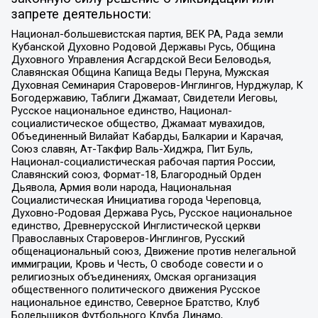
запрете деятельности:
Национал-большевистская партия, ВЕК РА, Рада земли
Кубанской Духовно Родовой Державы Русь, Община
Духовного Управления Асгардской Веси Беловодья,
Славянская Община Капища Веды Перуна, Мужская
Духовная Семинария Староверов-Инглингов, Нурджулар, К
Богодержавию, Таблиги Джамаат, Свидетели Иеговы,
Русское национальное единство, Национал-
социалистическое общество, Джамаат мувахидов,
Объединенный Вилайат Кабарды, Балкарии и Карачая,
Союз славян, Ат-Такфир Валь-Хиджра, Пит Буль,
Национал-социалистическая рабочая партия России,
Славянский союз, Формат-18, Благородный Орден
Дьявола, Армия воли народа, Национальная
Социалистическая Инициатива города Череповца,
Духовно-Родовая Держава Русь, Русское национальное
единство, Древнерусской Инглистической церкви
Православных Староверов-Инглингов, Русский
общенациональный союз, Движение против нелегальной
иммиграции, Кровь и Честь, О свободе совести и о
религиозных объединениях, Омская организация
общественного политического движения Русское
национальное единство, Северное Братство, Клуб
Болельщиков Футбольного Клуба Динамо,