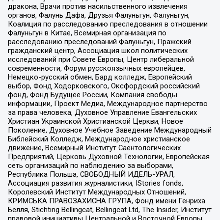
дракона, Врачи против насильственного извлечения
органов, Фалунь Дафа, Друзья Фалуньгун, Фалуньгун,
Коалиция по расследованию преследования в отношении
Фалуньгун в Китае, Всемирная организация по
расследованию преследований Фалуньгун, Пражский
гражданский центр, Ассоциация школ политических
исследований при Совете Европы, Центр либеральной
современности, Форум русскоязычных европейцев,
Немецко-русский обмен, Бард колледж, Европейский
выбор, Фонд Ходорковского, Оксфордский российский
фонд, Фонд Будущее России, Компания свободы
информации, Проект Медиа, Международное партнерство
за права человека, Духовное Управление Евангельских
Христиан Украинской Христианской Церкви, Новое
Поколение, Духовное Учебное Заведение Международный
Библейский Колледж, Международное христианское
движение, Всемирный Институт Саентологических
Предприятий, Церковь Духовной Технологии, Европейская
сеть организаций по наблюдению за выборами,
Республика Польша, СВОБОДНЫЙ ИДЕЛЬ-УРАЛ,
Ассоциация развития журналистики, IStories fonds,
Королевский Институт Международных Отношений,
КРИМСЬКА ПРАВОЗАХИСНА ГРУПА, Фонд имени Генриха
Бёлля, Stichting Bellingcat, Bellingcat Ltd, The Insider, Институт
правовой инициативы Центральной и Восточной Европы,