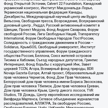
Фонд Открытой Эстонии, Calvert 22 Foundation, Канадский
украинский конгресс, Институт Макдональда-Лорье,
Украинская национальная федерация Канады,
Декабристы, Международный научный центр им Вудро
Вильсона, Свободная пресса, Возрождение, Всеукраинский
духовный центр , Риддл, Русский антивоенный комитет в
Швеции, Проект Медуза, Фонд Андрея Сахарова, Форум
свободной России, Лига Свободных Наций, Transparеncy
International, Форум Свободных Народов ПостРоссии,
Солидарность с гражданским движением в России –
Solidarus, КрымSOS, Свободный университет, Институт
государственного управления, Форум гражданского
общества Россия, Беллона, Союз жителей островов
Тисима и Хабомаи, Съезд народных депутатов, Гринпис
Интернешнл, Фонд борьбы с коррупцией Инк, Завет
церквей TCCN, Агора, Всемирный фонд природы, BDR
Novaja Gazeta-Europe, Алтай проект, Образовательный дом
прав человека Чернигов, Фонд Дом Прав Человека,
Белорусский дом прав человека имени Бориса Звозскова,
Дом прав человека Тбилиси, Дом прав человека Ереван,
Дом прав человека Крым, Центр дикого лосося, TVR
Studios, ТВ Дождь, Центр европейских исследований им
Вилфрида Мартенса, Сетевое объединение журналистов
расследователей, АЛЛАТРА, За свободную Россию,
Свободная Бурятия, Uralic, UnKremlin, Международная