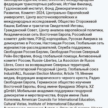
федерация транспортных рабочих, ИстЧам Финланд,
Гудзоновский институт, Фонд Демократического
Развития, Комитет-2024, Центрально-Европейский
университет, Центр восточноевропейских и
международных исследований, Общество Сторожевой
башни, Библии и трактатов Свидетелей Иеговы,
Гражданский Совет, Центр анализа европейской политики,
Академическая сеть Восточная Европа, Российский
комитет действия, РЭНД корпорейшн, Русская Америка за
демократию в России, Настоящая Россия, Глобальная сеть
журналистов-расследователей, Служба поддержки,
Свободная Россия Берлин, Свободная Россия Северный
Рейн-Вестфалия, Фонд глобальной помощи, Антивоенный
комитет России, Russie-Libertes, La Asocicion de Rusos
Libres, Союз за возвращение Северных территорий,
Крымскотатарский Ресурсный Центр, Глобальный союз
IndustriALL, Russian Election Monitor, Article 19, Мнение
медиа, Федерация анархического черного креста, Радио
Свободная Европа, Германское общество изучения
Восточной Европы, Фонд имени Фридриха Эберта, XZ
gGmbH, Мобильная академия поддержки гендерной
демократии и миротворчества, Форум имени Льва
Копелева, American Councils for International Education,
Cultural Vistas, Institute of International Education,