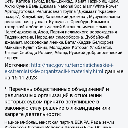
Сеть, Катиба Таухид валь-Джихад, Хайят Тахрир аш-Шам,
Ахлю Сунна Валь Джамаа, National Socialism/White Power,
Артподготовка, Религиозная группа “Джамаат “Красный
пахарь”, Колумбайн, Хатлонский джамаат, Мусульманская
религиозная группа п. Кушкуль г. Оренбург, Крымско-
татарский добровольческий батальон имени Номана
Челебиджихана, Азов, Партия исламского возрождения
Таджикистана, Народная самооборона, Дуббайский
джамаат, московская ячейка, Батал-Хаджи Белхороев,
Маньяки Культ Убийц, Молодёжь Которая Улыбается,
Легион Свобода России, Айдар, Русский добровольческий
корпус
Источник:
http://nac.gov.ru/terroristicheskie-i-
ekstremistskie-organizacii-i-materialy.html
данные
на
16.11.2023
* Перечень общественных объединений и
религиозных организаций в отношении
которых судом принято вступившее в
законную силу решение о ликвидации или
запрете деятельности:
Национал-большевистская партия, ВЕК РА, Рада земли
Кубанской Духовно Родовой Державы Русь, Община