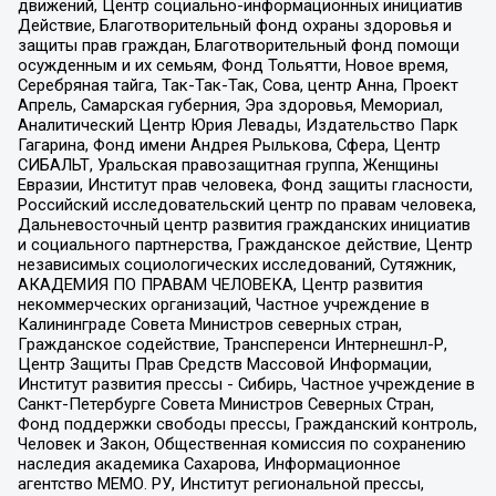
движений, Центр социально-информационных инициатив
Действие, Благотворительный фонд охраны здоровья и
защиты прав граждан, Благотворительный фонд помощи
осужденным и их семьям, Фонд Тольятти, Новое время,
Серебряная тайга, Так-Так-Так, Сова, центр Анна, Проект
Апрель, Самарская губерния, Эра здоровья, Мемориал,
Аналитический Центр Юрия Левады, Издательство Парк
Гагарина, Фонд имени Андрея Рылькова, Сфера, Центр
СИБАЛЬТ, Уральская правозащитная группа, Женщины
Евразии, Институт прав человека, Фонд защиты гласности,
Российский исследовательский центр по правам человека,
Дальневосточный центр развития гражданских инициатив
и социального партнерства, Гражданское действие, Центр
независимых социологических исследований, Сутяжник,
АКАДЕМИЯ ПО ПРАВАМ ЧЕЛОВЕКА, Центр развития
некоммерческих организаций, Частное учреждение в
Калининграде Совета Министров северных стран,
Гражданское содействие, Трансперенси Интернешнл-Р,
Центр Защиты Прав Средств Массовой Информации,
Институт развития прессы - Сибирь, Частное учреждение в
Санкт-Петербурге Совета Министров Северных Стран,
Фонд поддержки свободы прессы, Гражданский контроль,
Человек и Закон, Общественная комиссия по сохранению
наследия академика Сахарова, Информационное
агентство МЕМО. РУ, Институт региональной прессы,