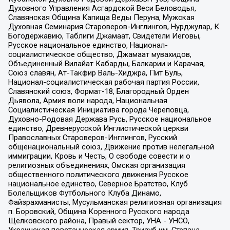
Духовного Управления Асгардской Веси Беловодья,
Славянская Община Капища Веды Перуна, Мужская
Духовная Семинария Староверов-Инглингов, Нурджулар, К
Богодержавию, Таблиги Джамаат, Свидетели Иеговы,
Русское национальное единство, Национал-
социалистическое общество, Джамаат мувахидов,
Объединенный Вилайат Кабарды, Балкарии и Карачая,
Союз славян, Ат-Такфир Валь-Хиджра, Пит Буль,
Национал-социалистическая рабочая партия России,
Славянский союз, Формат-18, Благородный Орден
Дьявола, Армия воли народа, Национальная
Социалистическая Инициатива города Череповца,
Духовно-Родовая Держава Русь, Русское национальное
единство, Древнерусской Инглистической церкви
Православных Староверов-Инглингов, Русский
общенациональный союз, Движение против нелегальной
иммиграции, Кровь и Честь, О свободе совести и о
религиозных объединениях, Омская организация
общественного политического движения Русское
национальное единство, Северное Братство, Клуб
Болельщиков Футбольного Клуба Динамо,
Файзрахманисты, Мусульманская религиозная организация
п. Боровский, Община Коренного Русского народа
Щелковского района, Правый сектор, УНА - УНСО,
Украинская повстанческая армия, Тризуб им. Степана