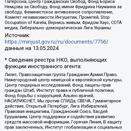
Патерсона, Центр Гражданских Свобод, Фонд Бориса
Немцова за Свободу, Фонд имени Фридриха Науманна за
свободу, Феминистское антивоенное сопротивление,
Комитет независимости Ингушетии, Прометей, Stop
Occupation of Karelia, Вернись живым, Фридом Хаус, СОТА
медиа, Либерально-демократическая Лига Украины
Источник:
https://minjust.gov.ru/ru/documents/7756/
данные на
13.05.2024
* Сведения реестра НКО, выполняющих
функции иностранного агента:
Лилит, Правозащитная группа Гражданин.Армия.Право,
Нижегородский центр немецкой и европейской культуры,
Центр гендерных исследований, Фонд защиты прав
граждан Штаб, Институт права и публичной политики,
Фонд борьбы с коррупцией, Альянс врачей,
НАСИЛИЮ.НЕТ, Мы против СПИДа, СВЕЧА, Гуманитарное
действие, Открытый Петербург, Лига Избирателей,
Правовая инициатива, Гражданский Союз, Хасдей
Ерушалаим, Центр поддержки и содействия развитию
средств массовой информации, Горячая Линия, В защиту
прав заключенных, Институт глобализации и социальных