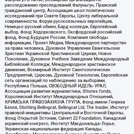
расследованию преследований Фалуньгун, Пражский
гражданский центр, Ассоциация школ политических
исследований при Совете Европы, Центр либеральной
современности, Форум русскоязычных европейцев,
Немецко-русский обмен, Бард колледж, Европейский
выбор, Фонд Ходорковского, Оксфордский российский
фонд, Фонд Будущее России, Компания свободы
информации, Проект Медиа, Международное партнерство
за права человека, Духовное Управление Евангельских
Христиан Украинской Христианской Церкви, Новое
Поколение, Духовное Учебное Заведение Международный
Библейский Колледж, Международное христианское
движение, Всемирный Институт Саентологических
Предприятий, Церковь Духовной Технологии, Европейская
сеть организаций по наблюдению за выборами,
Республика Польша, СВОБОДНЫЙ ИДЕЛЬ-УРАЛ,
Ассоциация развития журналистики, IStories fonds,
Королевский Институт Международных Отношений,
КРИМСЬКА ПРАВОЗАХИСНА ГРУПА, Фонд имени Генриха
Бёлля, Stichting Bellingcat, Bellingcat Ltd, The Insider, Институт
правовой инициативы Центральной и Восточной Европы,
Фонд Открытой Эстонии, Calvert 22 Foundation, Канадский
украинский конгресс, Институт Макдональда-Лорье,
Украинская национальная федерация Канады,