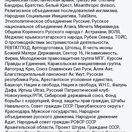
Бандеры, Братство, Белый Крест, Misanthropic division,
Религиозное объединение последователей инглиизма,
Народная Социальная Инициатива, TulaSkins,
Этнополитическое объединение Русские, Русское
национальное объединение Атака, Мечеть Мирмамеда,
Община Коренного Русского народа г. Астрахани, ВОЛЯ,
Меджлис крымскотатарского народа, Рубеж Севера, ТОЙС,
О противодействии экстремистской деятельности,
РЕВТАТПОД, Артподготовка, Штольц, В честь иконы
Божией Матери Державная, Сектор 16, Независимость,
Фирма, Молодежная правозащитная группа МПГ, Курсом
Правды и Единения, Каракольская инициативная группа,
Автоград Крю, Союз Славянских Сил Руси, Алля-Аят,
Благотворительный пансионат Ак Умут, Русская
республика Русь, Арестантское уголовное единство,
Башкорт, Нация и свобода, Нация и свобода, W.H.С., Фалунь
Дафа, Иртыш Ultras, Русский Патриотический клуб-
Новокузнецк/РПК, Сибирский державный союз, Фонд
борьбы с коррупцией, Фонд защиты прав граждан, Штабы
Навального, Совет граждан СССР Прикубанского округа г.
Краснодара, Мужское государство, Народное
объединение русского движения, Народное движение
Адат, Народный совет граждан РСФСР СССР
Архангельской области, Проект Штурм, Граждане СССР,