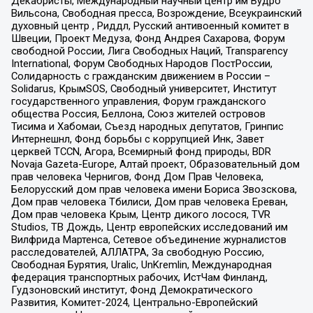
Декабристы, Международный научный центр им Вудро
Вильсона, Свободная пресса, Возрождение, Всеукраинский
духовный центр , Риддл, Русский антивоенный комитет в
Швеции, Проект Медуза, Фонд Андрея Сахарова, Форум
свободной России, Лига Свободных Наций, Transparеncy
International, Форум Свободных Народов ПостРоссии,
Солидарность с гражданским движением в России –
Solidarus, КрымSOS, Свободный университет, Институт
государственного управления, Форум гражданского
общества Россия, Беллона, Союз жителей островов
Тисима и Хабомаи, Съезд народных депутатов, Гринпис
Интернешнл, Фонд борьбы с коррупцией Инк, Завет
церквей TCCN, Агора, Всемирный фонд природы, BDR
Novaja Gazeta-Europe, Алтай проект, Образовательный дом
прав человека Чернигов, Фонд Дом Прав Человека,
Белорусский дом прав человека имени Бориса Звозскова,
Дом прав человека Тбилиси, Дом прав человека Ереван,
Дом прав человека Крым, Центр дикого лосося, TVR
Studios, ТВ Дождь, Центр европейских исследований им
Вилфрида Мартенса, Сетевое объединение журналистов
расследователей, АЛЛАТРА, За свободную Россию,
Свободная Бурятия, Uralic, UnKremlin, Международная
федерация транспортных рабочих, ИстЧам Финланд,
Гудзоновский институт, Фонд Демократического
Развития, Комитет-2024, Центрально-Европейский