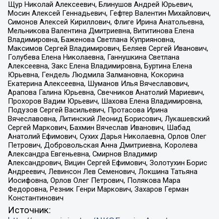
Щур Николай Алексеевич, Блинушов Андрей Юрьевич,
Мосин Алексей Геннадьевич, Гефтер Валентин Михайлович,
Симонов Алексей Кириллович, Флиге Ирина Анатольевна,
Мельникова Валентина Дмитриевна, Вититинова Елена
Владимировна, Баженова Светлана Куприяновна,
Максимов Сергей Владимирович, Беляев Сергей Иванович,
Голубева Елена Николаевна, Ганнушкина Светлана
Алексеевна, Закс Елена Владимировна, Буртина Елена
Юрьевна, Гендель Людмила Залмановна, Кокорина
Екатерина Алексеевна, Шуманов Илья Вячеславович,
Арапова Галина Юрьевна, Свечников Анатолий Мариевич,
Прохоров Вадим Юрьевич, Шахова Елена Владимировна,
Подузов Сергей Васильевич, Протасова Ирина
Вячеславовна, Литинский Леонид Борисович, Лукашевский
Сергей Маркович, Бахмин Вячеслав Иванович, Шабад
Анатолий Ефимович, Сухих Дарья Николаевна, Орлов Олег
Петрович, Добровольская Анна Дмитриевна, Королева
Александра Евгеньевна, Смирнов Владимир
Александрович, Вицин Сергей Ефимович, Золотухин Борис
Андреевич, Левинсон Лев Семенович, Локшина Татьяна
Иосифовна, Орлов Олег Петрович, Полякова Мара
Федоровна, Резник Генри Маркович, Захаров Герман
Константинович
Источник: