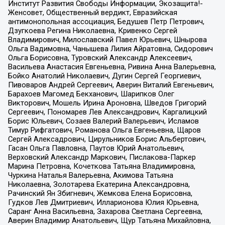
Институт Развития Свободы Информации, Экозащита!-
Женсовет, Общественный вердикт, Евразийская
антимонопольная ассоциация, Бедушев Петр Петрович,
Дзугкоева Регина Николаевна, Кривенко Сергей
Владимирович, Милославский Павел Юрьевич, Шнырова
Ольга Вадимовна, Чанышева Лилия Айратовна, Сидорович
Ольга Борисовна, Туровский Александр Алексеевич,
Васильева Анастасия Евгеньевна, Ривина Анна Валерьевна,
Бойко Анатолий Николаевич, Дугин Сергей Георгиевич,
Пивоваров Андрей Сергеевич, Аверин Виталий Евгеньевич,
Барахоев Магомед Бекханович, Шарипков Олег
Викторович, Мошель Ирина Ароновна, Шведов Григорий
Сергеевич, Пономарев Лев Александрович, Каргалицкий
Борис Юльевич, Созаев Валерий Валерьевич, Исламов
Тимур Рифгатович, Романова Ольга Евгеньевна, Щаров
Сергей Алексадрович, Цирульников Борис Альбертович,
Гасан Ольга Павловна, Паутов Юрий Анатольевич,
Верховский Александр Маркович, Пислакова-Паркер
Марина Петровна, Кочеткова Татьяна Владимировна,
Чуркина Наталья Валерьевна, Акимова Татьяна
Николаевна, Золотарева Екатерина Александровна,
Рачинский Ян Збигневич, Жемкова Елена Борисовна,
Гудков Лев Дмитриевич, Илларионова Юлия Юрьевна,
Саранг Анна Васильевна, Захарова Светлана Сергеевна,
Аверин Владимир Анатольевич, Щур Татьяна Михайловна,