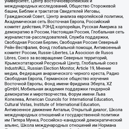
университет, Центр восточноевропейских и
международных исследований, Общество Сторожевой
башни, Библии и трактатов Свидетелей Иеговы,
Гражданский Совет, Центр анализа европейской политики,
Академическая сеть Восточная Европа, Российский
комитет действия, РЭНД корпорейшн, Русская Америка за
демократию в России, Настоящая Россия, Глобальная сеть
журналистов-расследователей, Служба поддержки,
Свободная Россия Берлин, Свободная Россия Северный
Рейн-Вестфалия, Фонд глобальной помощи, Антивоенный
комитет России, Russie-Libertes, La Asocicion de Rusos
Libres, Союз за возвращение Северных территорий,
Крымскотатарский Ресурсный Центр, Глобальный союз
IndustriALL, Russian Election Monitor, Article 19, Мнение
медиа, Федерация анархического черного креста, Радио
Свободная Европа, Германское общество изучения
Восточной Европы, Фонд имени Фридриха Эберта, XZ
gGmbH, Мобильная академия поддержки гендерной
демократии и миротворчества, Форум имени Льва
Копелева, American Councils for International Education,
Cultural Vistas, Institute of International Education,
Антивоенное движение Антальи, Открытый диалог, Школа
международных отношений и государственной политики
им Питера Мунка, Российско-канадский демократический
альянс, Школа международных отношений им Нормана