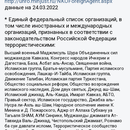
http://unro.minjust.ru/NKOForeignAgent.aspx
данные на
24.03.2022
* Единый федеральный список организаций, в
том числе иностранных и международных
организаций, признанных в соответствии с
законодательством Российской Федерации
террористическими:
Высший военный Маджлисуль Шура Объединенных сил
моджахедов Кавказа, Конгресс народов Ичкерии и
Дагестана, База, Асбат аль-Ансар, Священная война,
Исламская группа, Братья-мусульмане, Партия исламского
освобождения, Лашкар-И-Тайба, Исламская группа,
Движение Талибан, Исламская партия Туркестана,
Общество социальных реформ, Общество возрождения
исламского наследия, Дом двух святых, Джунд аш-Шам,
Исламский джихад, Аль-Каида, Имарат Кавказ, АБТО,
Правый сектор, Исламское государство, Джабха аль-
Нусра ли-Ахль аш-Шам, Народное ополчение имени К.
Минина и Д. Пожарского, Аджр от Аллаха Субхану уа
Тагьаля SHAM, АУМ Синрике, Муджахеды джамаата Ат-
Тавхида Валь-Джихад, Чистопольский Джамаат, Рохнамо
ба суи давлати исломи, Террористическое сообщество