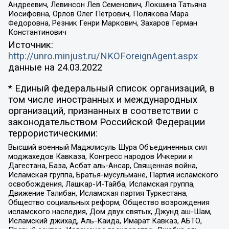
Андреевич, Левинсон Лев Семенович, Локшина Татьяна
Иосифовна, Орлов Олег Петрович, Полякова Мара
Федоровна, Резник Генри Маркович, Захаров Герман
Константинович
Источник:
http://unro.minjust.ru/NKOForeignAgent.aspx
данные на
24.03.2022
* Единый федеральный список организаций, в
том числе иностранных и международных
организаций, признанных в соответствии с
законодательством Российской Федерации
террористическими:
Высший военный Маджлисуль Шура Объединенных сил
моджахедов Кавказа, Конгресс народов Ичкерии и
Дагестана, База, Асбат аль-Ансар, Священная война,
Исламская группа, Братья-мусульмане, Партия исламского
освобождения, Лашкар-И-Тайба, Исламская группа,
Движение Талибан, Исламская партия Туркестана,
Общество социальных реформ, Общество возрождения
исламского наследия, Дом двух святых, Джунд аш-Шам,
Исламский джихад, Аль-Каида, Имарат Кавказ, АБТО,