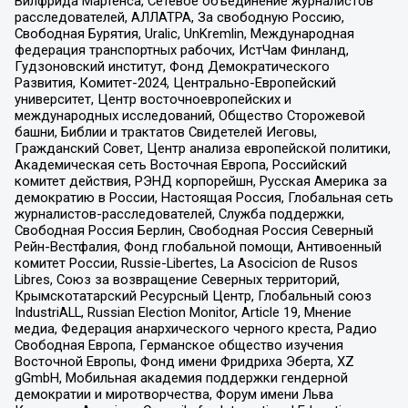
Вилфрида Мартенса, Сетевое объединение журналистов
расследователей, АЛЛАТРА, За свободную Россию,
Свободная Бурятия, Uralic, UnKremlin, Международная
федерация транспортных рабочих, ИстЧам Финланд,
Гудзоновский институт, Фонд Демократического
Развития, Комитет-2024, Центрально-Европейский
университет, Центр восточноевропейских и
международных исследований, Общество Сторожевой
башни, Библии и трактатов Свидетелей Иеговы,
Гражданский Совет, Центр анализа европейской политики,
Академическая сеть Восточная Европа, Российский
комитет действия, РЭНД корпорейшн, Русская Америка за
демократию в России, Настоящая Россия, Глобальная сеть
журналистов-расследователей, Служба поддержки,
Свободная Россия Берлин, Свободная Россия Северный
Рейн-Вестфалия, Фонд глобальной помощи, Антивоенный
комитет России, Russie-Libertes, La Asocicion de Rusos
Libres, Союз за возвращение Северных территорий,
Крымскотатарский Ресурсный Центр, Глобальный союз
IndustriALL, Russian Election Monitor, Article 19, Мнение
медиа, Федерация анархического черного креста, Радио
Свободная Европа, Германское общество изучения
Восточной Европы, Фонд имени Фридриха Эберта, XZ
gGmbH, Мобильная академия поддержки гендерной
демократии и миротворчества, Форум имени Льва