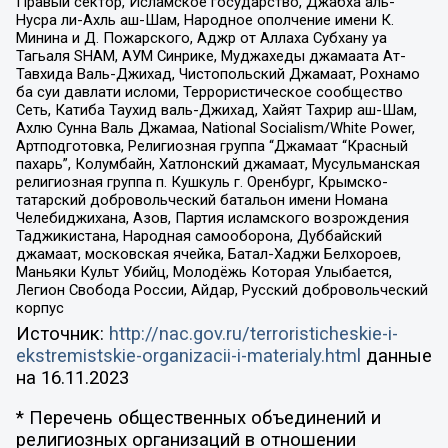
Правый сектор, Исламское государство, Джабха аль-
Нусра ли-Ахль аш-Шам, Народное ополчение имени К.
Минина и Д. Пожарского, Аджр от Аллаха Субхану уа
Тагьаля SHAM, АУМ Синрике, Муджахеды джамаата Ат-
Тавхида Валь-Джихад, Чистопольский Джамаат, Рохнамо
ба суи давлати исломи, Террористическое сообщество
Сеть, Катиба Таухид валь-Джихад, Хайят Тахрир аш-Шам,
Ахлю Сунна Валь Джамаа, National Socialism/White Power,
Артподготовка, Религиозная группа “Джамаат “Красный
пахарь”, Колумбайн, Хатлонский джамаат, Мусульманская
религиозная группа п. Кушкуль г. Оренбург, Крымско-
татарский добровольческий батальон имени Номана
Челебиджихана, Азов, Партия исламского возрождения
Таджикистана, Народная самооборона, Дуббайский
джамаат, московская ячейка, Батал-Хаджи Белхороев,
Маньяки Культ Убийц, Молодёжь Которая Улыбается,
Легион Свобода России, Айдар, Русский добровольческий
корпус
Источник:
http://nac.gov.ru/terroristicheskie-i-
ekstremistskie-organizacii-i-materialy.html
данные
на
16.11.2023
* Перечень общественных объединений и
религиозных организаций в отношении