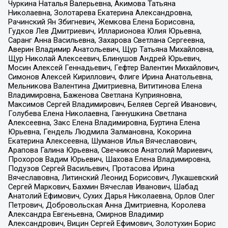
Чуркина Наталья Валерьевна, Акимова Татьяна
Николаевна, Золотарева Екатерина Александровна,
Рачинский Ян Збигневич, Жемкова Елена Борисовна,
Гудков Лев Дмитриевич, Илларионова Юлия Юрьевна,
Саранг Анна Васильевна, Захарова Светлана Сергеевна,
Аверин Владимир Анатольевич, Щур Татьяна Михайловна,
Щур Николай Алексеевич, Блинушов Андрей Юрьевич,
Мосин Алексей Геннадьевич, Гефтер Валентин Михайлович,
Симонов Алексей Кириллович, Флиге Ирина Анатольевна,
Мельникова Валентина Дмитриевна, Вититинова Елена
Владимировна, Баженова Светлана Куприяновна,
Максимов Сергей Владимирович, Беляев Сергей Иванович,
Голубева Елена Николаевна, Ганнушкина Светлана
Алексеевна, Закс Елена Владимировна, Буртина Елена
Юрьевна, Гендель Людмила Залмановна, Кокорина
Екатерина Алексеевна, Шуманов Илья Вячеславович,
Арапова Галина Юрьевна, Свечников Анатолий Мариевич,
Прохоров Вадим Юрьевич, Шахова Елена Владимировна,
Подузов Сергей Васильевич, Протасова Ирина
Вячеславовна, Литинский Леонид Борисович, Лукашевский
Сергей Маркович, Бахмин Вячеслав Иванович, Шабад
Анатолий Ефимович, Сухих Дарья Николаевна, Орлов Олег
Петрович, Добровольская Анна Дмитриевна, Королева
Александра Евгеньевна, Смирнов Владимир
Александрович, Вицин Сергей Ефимович, Золотухин Борис