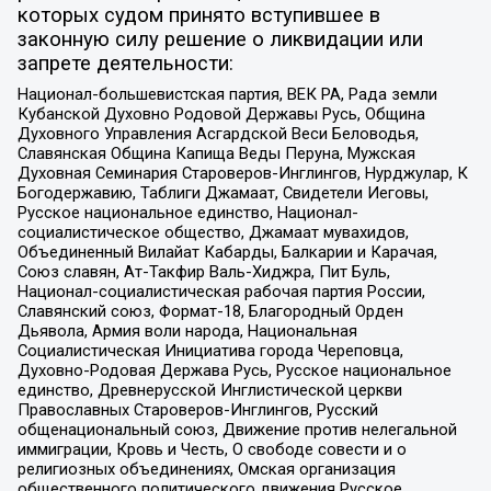
которых судом принято вступившее в
законную силу решение о ликвидации или
запрете деятельности:
Национал-большевистская партия, ВЕК РА, Рада земли
Кубанской Духовно Родовой Державы Русь, Община
Духовного Управления Асгардской Веси Беловодья,
Славянская Община Капища Веды Перуна, Мужская
Духовная Семинария Староверов-Инглингов, Нурджулар, К
Богодержавию, Таблиги Джамаат, Свидетели Иеговы,
Русское национальное единство, Национал-
социалистическое общество, Джамаат мувахидов,
Объединенный Вилайат Кабарды, Балкарии и Карачая,
Союз славян, Ат-Такфир Валь-Хиджра, Пит Буль,
Национал-социалистическая рабочая партия России,
Славянский союз, Формат-18, Благородный Орден
Дьявола, Армия воли народа, Национальная
Социалистическая Инициатива города Череповца,
Духовно-Родовая Держава Русь, Русское национальное
единство, Древнерусской Инглистической церкви
Православных Староверов-Инглингов, Русский
общенациональный союз, Движение против нелегальной
иммиграции, Кровь и Честь, О свободе совести и о
религиозных объединениях, Омская организация
общественного политического движения Русское