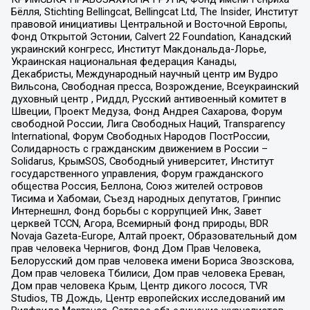
Бёлля, Stichting Bellingcat, Bellingcat Ltd, The Insider, Институт
правовой инициативы Центральной и Восточной Европы,
Фонд Открытой Эстонии, Calvert 22 Foundation, Канадский
украинский конгресс, Институт Макдональда-Лорье,
Украинская национальная федерация Канады,
Декабристы, Международный научный центр им Вудро
Вильсона, Свободная пресса, Возрождение, Всеукраинский
духовный центр , Риддл, Русский антивоенный комитет в
Швеции, Проект Медуза, Фонд Андрея Сахарова, Форум
свободной России, Лига Свободных Наций, Transparеncy
International, Форум Свободных Народов ПостРоссии,
Солидарность с гражданским движением в России –
Solidarus, КрымSOS, Свободный университет, Институт
государственного управления, Форум гражданского
общества Россия, Беллона, Союз жителей островов
Тисима и Хабомаи, Съезд народных депутатов, Гринпис
Интернешнл, Фонд борьбы с коррупцией Инк, Завет
церквей TCCN, Агора, Всемирный фонд природы, BDR
Novaja Gazeta-Europe, Алтай проект, Образовательный дом
прав человека Чернигов, Фонд Дом Прав Человека,
Белорусский дом прав человека имени Бориса Звозскова,
Дом прав человека Тбилиси, Дом прав человека Ереван,
Дом прав человека Крым, Центр дикого лосося, TVR
Studios, ТВ Дождь, Центр европейских исследований им