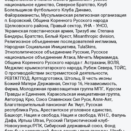
национальное единство, Северное Братство, Клуб
Болельщиков Футбольного Клуба Динамо,
Файзрахманисты, Мусульманская религиозная организация
п. Боровский, Община Коренного Русского народа
Щелковского района, Правый сектор, УНА - УНСО,
Украинская повстанческая армия, Тризуб им. Степана
Бандеры, Братство, Белый Крест, Misanthropic division,
Религиозное объединение последователей инглиизма,
Народная Социальная Инициатива, TulaSkins,
Этнополитическое объединение Русские, Русское
национальное объединение Атака, Мечеть Мирмамеда,
Община Коренного Русского народа г. Астрахани, ВОЛЯ,
Меджлис крымскотатарского народа, Рубеж Севера, ТОЙС,
О противодействии экстремистской деятельности,
РЕВТАТПОД, Артподготовка, Штольц, В честь иконы
Божией Матери Державная, Сектор 16, Независимость,
Фирма, Молодежная правозащитная группа МПГ, Курсом
Правды и Единения, Каракольская инициативная группа,
Автоград Крю, Союз Славянских Сил Руси, Алля-Аят,
Благотворительный пансионат Ак Умут, Русская
республика Русь, Арестантское уголовное единство,
Башкорт, Нация и свобода, Нация и свобода, W.H.С., Фалунь
Дафа, Иртыш Ultras, Русский Патриотический клуб-
Новокузнецк/РПК, Сибирский державный союз, Фонд
борьбы с коррупцией, Фонд защиты прав граждан, Штабы