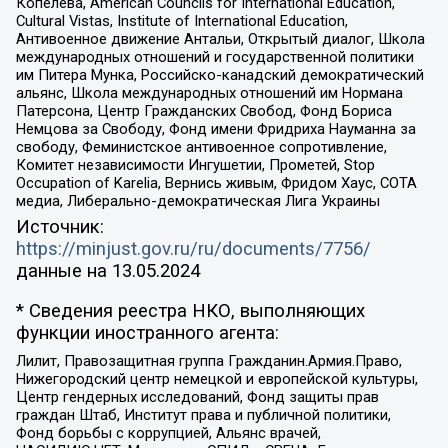
Копелева, American Councils for International Education,
Cultural Vistas, Institute of International Education,
Антивоенное движение Антальи, Открытый диалог, Школа
международных отношений и государственной политики
им Питера Мунка, Российско-канадский демократический
альянс, Школа международных отношений им Нормана
Патерсона, Центр Гражданских Свобод, Фонд Бориса
Немцова за Свободу, Фонд имени Фридриха Науманна за
свободу, Феминистское антивоенное сопротивление,
Комитет независимости Ингушетии, Прометей, Stop
Occupation of Karelia, Вернись живым, Фридом Хаус, СОТА
медиа, Либерально-демократическая Лига Украины
Источник:
https://minjust.gov.ru/ru/documents/7756/
данные на
13.05.2024
* Сведения реестра НКО, выполняющих
функции иностранного агента:
Лилит, Правозащитная группа Гражданин.Армия.Право,
Нижегородский центр немецкой и европейской культуры,
Центр гендерных исследований, Фонд защиты прав
граждан Штаб, Институт права и публичной политики,
Фонд борьбы с коррупцией, Альянс врачей,