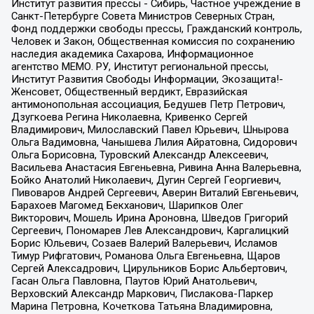
Институт развития прессы - Сибирь, Частное учреждение в
Санкт-Петербурге Совета Министров Северных Стран,
Фонд поддержки свободы прессы, Гражданский контроль,
Человек и Закон, Общественная комиссия по сохранению
наследия академика Сахарова, Информационное
агентство МЕМО. РУ, Институт региональной прессы,
Институт Развития Свободы Информации, Экозащита!-
Женсовет, Общественный вердикт, Евразийская
антимонопольная ассоциация, Бедушев Петр Петрович,
Дзугкоева Регина Николаевна, Кривенко Сергей
Владимирович, Милославский Павел Юрьевич, Шнырова
Ольга Вадимовна, Чанышева Лилия Айратовна, Сидорович
Ольга Борисовна, Туровский Александр Алексеевич,
Васильева Анастасия Евгеньевна, Ривина Анна Валерьевна,
Бойко Анатолий Николаевич, Дугин Сергей Георгиевич,
Пивоваров Андрей Сергеевич, Аверин Виталий Евгеньевич,
Барахоев Магомед Бекханович, Шарипков Олег
Викторович, Мошель Ирина Ароновна, Шведов Григорий
Сергеевич, Пономарев Лев Александрович, Каргалицкий
Борис Юльевич, Созаев Валерий Валерьевич, Исламов
Тимур Рифгатович, Романова Ольга Евгеньевна, Щаров
Сергей Алексадрович, Цирульников Борис Альбертович,
Гасан Ольга Павловна, Паутов Юрий Анатольевич,
Верховский Александр Маркович, Пислакова-Паркер
Марина Петровна, Кочеткова Татьяна Владимировна,