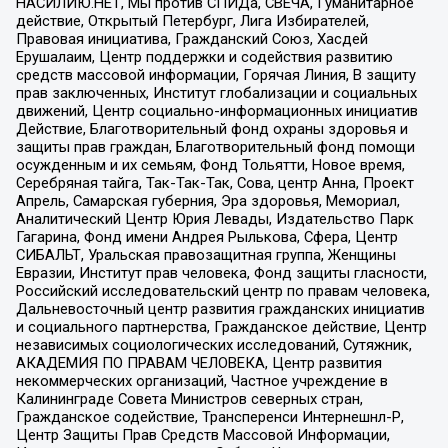
НАСИЛИЮ.НЕТ, Мы против СПИДа, СВЕЧА, Гуманитарное
действие, Открытый Петербург, Лига Избирателей,
Правовая инициатива, Гражданский Союз, Хасдей
Ерушалаим, Центр поддержки и содействия развитию
средств массовой информации, Горячая Линия, В защиту
прав заключенных, Институт глобализации и социальных
движений, Центр социально-информационных инициатив
Действие, Благотворительный фонд охраны здоровья и
защиты прав граждан, Благотворительный фонд помощи
осужденным и их семьям, Фонд Тольятти, Новое время,
Серебряная тайга, Так-Так-Так, Сова, центр Анна, Проект
Апрель, Самарская губерния, Эра здоровья, Мемориал,
Аналитический Центр Юрия Левады, Издательство Парк
Гагарина, Фонд имени Андрея Рылькова, Сфера, Центр
СИБАЛЬТ, Уральская правозащитная группа, Женщины
Евразии, Институт прав человека, Фонд защиты гласности,
Российский исследовательский центр по правам человека,
Дальневосточный центр развития гражданских инициатив
и социального партнерства, Гражданское действие, Центр
независимых социологических исследований, Сутяжник,
АКАДЕМИЯ ПО ПРАВАМ ЧЕЛОВЕКА, Центр развития
некоммерческих организаций, Частное учреждение в
Калининграде Совета Министров северных стран,
Гражданское содействие, Трансперенси Интернешнл-Р,
Центр Защиты Прав Средств Массовой Информации,