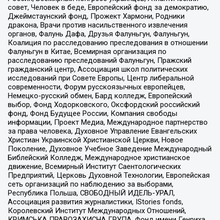
совет, Человек в беде, Европейский фонд за демократию,
Джеймстаунский фонд, Прожект Хармони, Родники
дракона, Врачи против насильственного извлечения
органов, Фалунь Дафа, Друзья Фалуньгун, Фалуньгун,
Коалиция по расследованию преследования в отношении
Фалуньгун в Китае, Всемирная организация по
расследованию преследований Фалуньгун, Пражский
гражданский центр, Ассоциация школ политических
исследований при Совете Европы, Центр либеральной
современности, Форум русскоязычных европейцев,
Немецко-русский обмен, Бард колледж, Европейский
выбор, Фонд Ходорковского, Оксфордский российский
фонд, Фонд Будущее России, Компания свободы
информации, Проект Медиа, Международное партнерство
за права человека, Духовное Управление Евангельских
Христиан Украинской Христианской Церкви, Новое
Поколение, Духовное Учебное Заведение Международный
Библейский Колледж, Международное христианское
движение, Всемирный Институт Саентологических
Предприятий, Церковь Духовной Технологии, Европейская
сеть организаций по наблюдению за выборами,
Республика Польша, СВОБОДНЫЙ ИДЕЛЬ-УРАЛ,
Ассоциация развития журналистики, IStories fonds,
Королевский Институт Международных Отношений,
КРИМСЬКА ПРАВОЗАХИСНА ГРУПА, Фонд имени Генриха