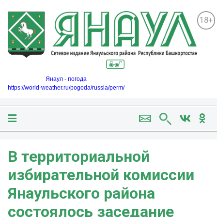
18+
Янаул - погода
https://world-weather.ru/pogoda/russia/perm/
В территориальной
избирательной комиссии
Янаульского района
состоялось заседание