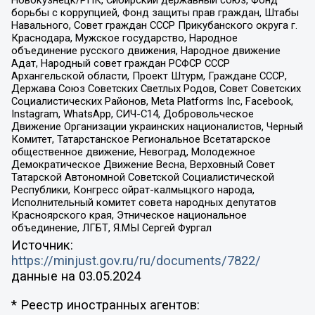
борьбы с коррупцией, Фонд защиты прав граждан, Штабы
Навального, Совет граждан СССР Прикубанского округа г.
Краснодара, Мужское государство, Народное
объединение русского движения, Народное движение
Адат, Народный совет граждан РСФСР СССР
Архангельской области, Проект Штурм, Граждане СССР,
Держава Союз Советских Светлых Родов, Совет Советских
Социалистических Районов, Meta Platforms Inc, Facebook,
Instagram, WhatsApp, СИЧ-С14, Добровольческое
Движение Организации украинских националистов, Черный
Комитет, Татарстанское Региональное Всетатарское
общественное движение, Невоград, Молодежное
Демократическое Движение Весна, Верховный Совет
Татарской Автономной Советской Социалистической
Республики, Конгресс ойрат-калмыцкого народа,
Исполнительный комитет совета народных депутатов
Красноярского края, Этническое национальное
объединение, ЛГБТ, Я.МЫ Сергей Фургал
Источник:
https://minjust.gov.ru/ru/documents/7822/
данные на
03.05.2024
* Реестр иностранных агентов: