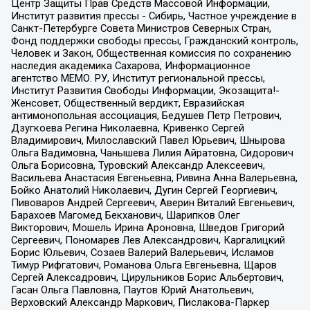
Центр Защиты Прав Средств Массовой Информации,
Институт развития прессы - Сибирь, Частное учреждение в
Санкт-Петербурге Совета Министров Северных Стран,
Фонд поддержки свободы прессы, Гражданский контроль,
Человек и Закон, Общественная комиссия по сохранению
наследия академика Сахарова, Информационное
агентство МЕМО. РУ, Институт региональной прессы,
Институт Развития Свободы Информации, Экозащита!-
Женсовет, Общественный вердикт, Евразийская
антимонопольная ассоциация, Бедушев Петр Петрович,
Дзугкоева Регина Николаевна, Кривенко Сергей
Владимирович, Милославский Павел Юрьевич, Шнырова
Ольга Вадимовна, Чанышева Лилия Айратовна, Сидорович
Ольга Борисовна, Туровский Александр Алексеевич,
Васильева Анастасия Евгеньевна, Ривина Анна Валерьевна,
Бойко Анатолий Николаевич, Дугин Сергей Георгиевич,
Пивоваров Андрей Сергеевич, Аверин Виталий Евгеньевич,
Барахоев Магомед Бекханович, Шарипков Олег
Викторович, Мошель Ирина Ароновна, Шведов Григорий
Сергеевич, Пономарев Лев Александрович, Каргалицкий
Борис Юльевич, Созаев Валерий Валерьевич, Исламов
Тимур Рифгатович, Романова Ольга Евгеньевна, Щаров
Сергей Алексадрович, Цирульников Борис Альбертович,
Гасан Ольга Павловна, Паутов Юрий Анатольевич,
Верховский Александр Маркович, Пислакова-Паркер