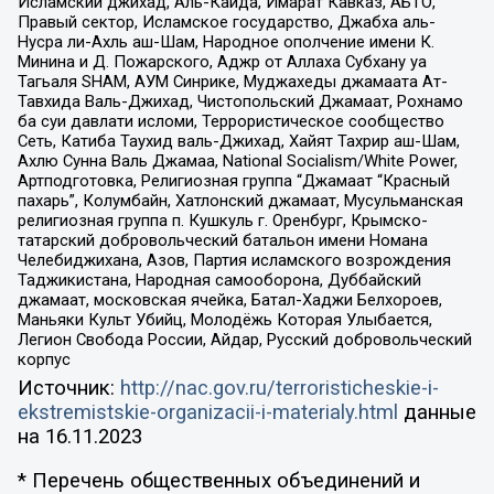
Исламский джихад, Аль-Каида, Имарат Кавказ, АБТО,
Правый сектор, Исламское государство, Джабха аль-
Нусра ли-Ахль аш-Шам, Народное ополчение имени К.
Минина и Д. Пожарского, Аджр от Аллаха Субхану уа
Тагьаля SHAM, АУМ Синрике, Муджахеды джамаата Ат-
Тавхида Валь-Джихад, Чистопольский Джамаат, Рохнамо
ба суи давлати исломи, Террористическое сообщество
Сеть, Катиба Таухид валь-Джихад, Хайят Тахрир аш-Шам,
Ахлю Сунна Валь Джамаа, National Socialism/White Power,
Артподготовка, Религиозная группа “Джамаат “Красный
пахарь”, Колумбайн, Хатлонский джамаат, Мусульманская
религиозная группа п. Кушкуль г. Оренбург, Крымско-
татарский добровольческий батальон имени Номана
Челебиджихана, Азов, Партия исламского возрождения
Таджикистана, Народная самооборона, Дуббайский
джамаат, московская ячейка, Батал-Хаджи Белхороев,
Маньяки Культ Убийц, Молодёжь Которая Улыбается,
Легион Свобода России, Айдар, Русский добровольческий
корпус
Источник:
http://nac.gov.ru/terroristicheskie-i-
ekstremistskie-organizacii-i-materialy.html
данные
на
16.11.2023
* Перечень общественных объединений и