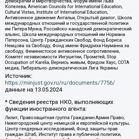
демократии и миротворчества, Форум имени Льва
Копелева, American Councils for International Education,
Cultural Vistas, Institute of International Education,
Антивоенное движение Антальи, Открытый диалог, Школа
международных отношений и государственной политики
им Питера Мунка, Российско-канадский демократический
альянс, Школа международных отношений им Нормана
Патерсона, Центр Гражданских Свобод, Фонд Бориса
Немцова за Свободу, Фонд имени Фридриха Науманна за
свободу, Феминистское антивоенное сопротивление,
Комитет независимости Ингушетии, Прометей, Stop
Occupation of Karelia, Вернись живым, Фридом Хаус, СОТА
медиа, Либерально-демократическая Лига Украины
Источник:
https://minjust.gov.ru/ru/documents/7756/
данные на
13.05.2024
* Сведения реестра НКО, выполняющих
функции иностранного агента:
Лилит, Правозащитная группа Гражданин.Армия.Право,
Нижегородский центр немецкой и европейской культуры,
Центр гендерных исследований, Фонд защиты прав
граждан Штаб, Институт права и публичной политики,