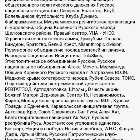
общественного политического движения Русское
национальное единство, Северное Братство, Клуб
Болельщиков Футбольного Клуба Динамо,
Файзрахманисты, Мусульманская религиозная организация
п. Боровский, Община Коренного Русского народа
Щелковского района, Правый сектор, УНА - УНСО,
Украинская повстанческая армия, Тризуб им. Степана
Бандеры, Братство, Белый Крест, Misanthropic division,
Религиозное объединение последователей инглиизма,
Народная Социальная Инициатива, TulaSkins,
Этнополитическое объединение Русские, Русское
национальное объединение Атака, Мечеть Мирмамеда,
Община Коренного Русского народа г. Астрахани, ВОЛЯ,
Меджлис крымскотатарского народа, Рубеж Севера, ТОЙС,
О противодействии экстремистской деятельности,
РЕВТАТПОД, Артподготовка, Штольц, В честь иконы
Божией Матери Державная, Сектор 16, Независимость,
Фирма, Молодежная правозащитная группа МПГ, Курсом
Правды и Единения, Каракольская инициативная группа,
Автоград Крю, Союз Славянских Сил Руси, Алля-Аят,
Благотворительный пансионат Ак Умут, Русская
республика Русь, Арестантское уголовное единство,
Башкорт, Нация и свобода, Нация и свобода, W.H.С., Фалунь
Дафа, Иртыш Ultras, Русский Патриотический клуб-
Новокузнецк/РПК, Сибирский державный союз, Фонд