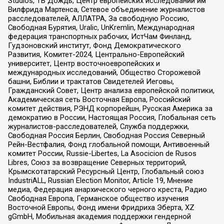
Studios, ТВ Дождь, Центр европейских исследований им
Вилфрида Мартенса, Сетевое объединение журналистов
расследователей, АЛЛАТРА, За свободную Россию,
Свободная Бурятия, Uralic, UnKremlin, Международная
федерация транспортных рабочих, ИстЧам Финланд,
Гудзоновский институт, Фонд Демократического
Развития, Комитет-2024, Центрально-Европейский
университет, Центр восточноевропейских и
международных исследований, Общество Сторожевой
башни, Библии и трактатов Свидетелей Иеговы,
Гражданский Совет, Центр анализа европейской политики,
Академическая сеть Восточная Европа, Российский
комитет действия, РЭНД корпорейшн, Русская Америка за
демократию в России, Настоящая Россия, Глобальная сеть
журналистов-расследователей, Служба поддержки,
Свободная Россия Берлин, Свободная Россия Северный
Рейн-Вестфалия, Фонд глобальной помощи, Антивоенный
комитет России, Russie-Libertes, La Asocicion de Rusos
Libres, Союз за возвращение Северных территорий,
Крымскотатарский Ресурсный Центр, Глобальный союз
IndustriALL, Russian Election Monitor, Article 19, Мнение
медиа, Федерация анархического черного креста, Радио
Свободная Европа, Германское общество изучения
Восточной Европы, Фонд имени Фридриха Эберта, XZ
gGmbH, Мобильная академия поддержки гендерной