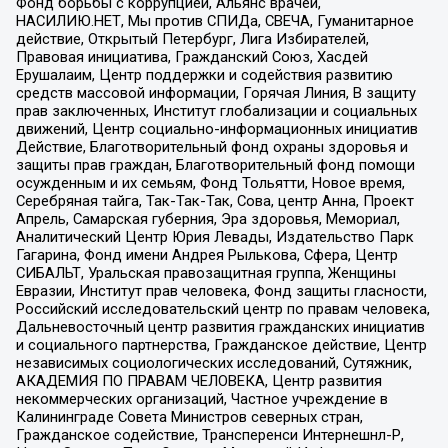
Фонд борьбы с коррупцией, Альянс врачей,
НАСИЛИЮ.НЕТ, Мы против СПИДа, СВЕЧА, Гуманитарное
действие, Открытый Петербург, Лига Избирателей,
Правовая инициатива, Гражданский Союз, Хасдей
Ерушалаим, Центр поддержки и содействия развитию
средств массовой информации, Горячая Линия, В защиту
прав заключенных, Институт глобализации и социальных
движений, Центр социально-информационных инициатив
Действие, Благотворительный фонд охраны здоровья и
защиты прав граждан, Благотворительный фонд помощи
осужденным и их семьям, Фонд Тольятти, Новое время,
Серебряная тайга, Так-Так-Так, Сова, центр Анна, Проект
Апрель, Самарская губерния, Эра здоровья, Мемориал,
Аналитический Центр Юрия Левады, Издательство Парк
Гагарина, Фонд имени Андрея Рылькова, Сфера, Центр
СИБАЛЬТ, Уральская правозащитная группа, Женщины
Евразии, Институт прав человека, Фонд защиты гласности,
Российский исследовательский центр по правам человека,
Дальневосточный центр развития гражданских инициатив
и социального партнерства, Гражданское действие, Центр
независимых социологических исследований, Сутяжник,
АКАДЕМИЯ ПО ПРАВАМ ЧЕЛОВЕКА, Центр развития
некоммерческих организаций, Частное учреждение в
Калининграде Совета Министров северных стран,
Гражданское содействие, Трансперенси Интернешнл-Р,