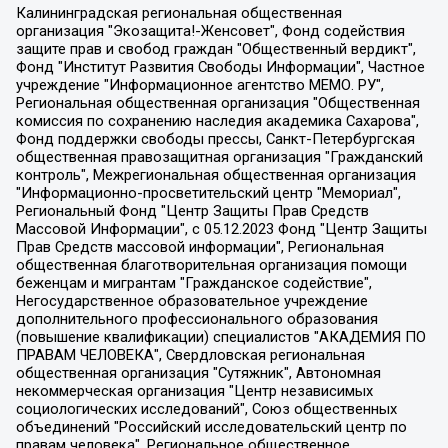
Калининградская региональная общественная организация "Экозащита!-Женсовет", Фонд содействия защите прав и свобод граждан "Общественный вердикт", Фонд "Институт Развития Свободы Информации", Частное учреждение "Информационное агентство МЕМО. РУ", Региональная общественная организация "Общественная комиссия по сохранению наследия академика Сахарова", Фонд поддержки свободы прессы, Санкт-Петербургская общественная правозащитная организация "Гражданский контроль", Межрегиональная общественная организация "Информационно-просветительский центр "Мемориал", Региональный Фонд "Центр Защиты Прав Средств Массовой Информации", с 05.12.2023 Фонд "Центр Защиты Прав Средств массовой информации", Региональная общественная благотворительная организация помощи беженцам и мигрантам "Гражданское содействие", Негосударственное образовательное учреждение дополнительного профессионального образования (повышение квалификации) специалистов "АКАДЕМИЯ ПО ПРАВАМ ЧЕЛОВЕКА", Свердловская региональная общественная организация "Сутяжник", Автономная некоммерческая организация "Центр независимых социологических исследований", Союз общественных объединений "Российский исследовательский центр по правам человека", Региональное общественное учреждение научно-информационный центр "МЕМОРИАЛ", Некоммерческая организация "Фонд защиты гласности", Автономная некоммерческая организация "Институт прав человека", Городская общественная организация "Екатеринбургское общество "МЕМОРИАЛ", Городская общественная организация "Рязанское историко-просветительское и правозащитное общество "Мемориал" (Рязанский Мемориал), Челябинский региональный орган общественной самодеятельности – женское общественное объединение "Женщины Евразии", Челябинский региональный орган общественной самодеятельности "Уральская правозащитная группа", Фонд содействия защите здоровья и социальной справедливости имени Андрея Рылькова, Автономная Некоммерческая Организация "Аналитический Центр Юрия Левады", Автономная некоммерческая организация социальной поддержки населения "Проект Апрель", Региональная общественная организация помощи женщинам и детям, находящимся в кризисной ситуации "Информационно-методический центр "Анна", Фонд содействия развитию массовых коммуникаций и правовому просвещению "Так-так-Так", Фонд содействия устойчивому развитию "Серебряная тайга", Свердловский региональный общественный фонд социальных проектов "Новое время", "Idel.Реалии", Кавказ.Реалии, Крым.Реалии, Телеканал Настоящее Время, Татаро-башкирская служба Радио Свобода (Azatliq Radiosi), Радио Свободная Европа/Радио Свобода (PCE/PC), "Сибирь.Реалии", "Фактограф", Благотворительный фонд помощи осужденным и их семьям, Автономная некоммерческая организация "Институт глобализации и социальных движений", Фонд "В защиту прав заключенных", Частное учреждение "Центр поддержки и содействия развитию средств массовой информации", Пензенский региональный общественный благотворительный фонд "Гражданский союз", "Север.Реалии", Некоммерческая организация Фонд "Правовая инициатива", Общество с ограниченной ответственностью "Радио Свободная Европа/Радио Свобода", Чешское информационное агентство "MEDIUM-ORIENT", Красноярская региональная общественная организация "Мы против СПИДа", Камалягин Денис Николаевич, Маркелов Сергей Евгеньевич, Пономарев Лев Александрович, Савицкая Людмила Алексеевна, Автономная некоммерческая организация "Центр по работе с проблемой насилия "НАСИЛИЮ.НЕТ", Межрегиональный профессиональный союз работников здравоохранения "Альянс врачей", Юридическое лицо, зарегистрированное в Латвийской Республике, SIA "Medusa Project" (регистрационный номер 40103797863, дата регистрации 10.06.2014), Некоммерческая организация "Фонд по борьбе с коррупцией", Автономная некоммерческая организация "Институт права и публичной политики", Баданин Роман Сергеевич, Гликин Максим Александрович, Железнова Мария Михайловна, Лукьянова Юлия Сергеевна, Маетная Елизавета Витальевна, Маняхин Петр Борисович, Чуракова Ольга Владимировна, Ярош Юлия Петровна, Юридическое лицо "The Insider SIA", зарегистрированное в Риге, Латвийская Республика (дата регистрации 26.06.2015), являющееся администратором доменного имени интернет-издания "The Insider SIA", https://theins.ru, Постернак Алексей Евгеньевич, Рубин Михаил Аркадьевич, Анин Роман Александрович, Юридическое лицо Istories fonds, зарегистрированное в Латвийской Республике (регистрационный номер 50008295751, дата регистрации 24.02.2020), Великовский Дмитрий Александрович, Долинина Ирина Николаевна, Мароховская Алеся Алексеевна, Шлейнов Роман Юрьевич, Шмагун Олеся Валентиновна, Общество с ограниченной ответственностью "Альтаир 2021", Общество с ограниченной ответственностью "Вега 2021", Общество с ограниченной ответственностью "Главный редактор 2021", Общество с ограниченной ответственностью "Ромашки монолит", Важенков Артем Валерьевич, Ивановская областная общественная организация "Центр гендерных исследований", Гурман Юрий Альбертович, Медиапроект "ОВД-Инфо", Егоров Владимир Владимирович, Жилинский Владимир Александрович, Общество с ограниченной ответственностью "ЗП", Иванова София Юрьевна, Карезина Инна Павловна, Кильтау Екатерина Викторовна, Петров Алексей Викторович, Пискунов Сергей Евгеньевич, Смирнов Сергей Сергеевич, Тихонов Михаил Сергеевич, Общество с ограниченной ответственностью "ЖУРНАЛИСТ-ИНОСТРАННЫЙ АГЕНТ", Арапова Галина Юрьевна, Вольтская Татьяна Анатольевна, Американская компания "Mason G.E.S. Anonymous Foundation" (США), являющаяся владельцем интернет-издания https://mnews.world/, Компания "Stichting Bellingcat", зарегистрированная в Нидерландах (дата регистрации 11.07.2018), Захаров Андрей Вячеславович, Клепиковская Екатерина Дмитриевна, Общество с ограниченной ответственностью "МЕМО", Перл Роман Александрович, Симонов Евгений Алексеевич, Соловьева Елена Анатольевна, Сотников Даниил Владимирович, Сурначева Елизавета Дмитриевна, Автономная некоммерческая организация по защите прав человека и информированию населения "Якутия – Наше Мнение", Общество с ограниченной ответственностью "Москоу диджитал медиа", с 26.01.2023 Общество с ограниченной ответственностью "Чайка Белые сады", Ветошкина Валерия Валерьевна, Заговора Максим Александрович, Межрегиональное общественное движение "Российская ЛГБТ - сеть", Оленичев Максим Владимирович, Павлов Иван Юрьевич, Скворцова Елена Сергеевна, Общество с ограниченной ответственностью "Как бы инагент", Кочетков Игорь Викторович, Общество с ограниченной ответственностью "Честные выборы", Еланчик Олег Александрович, Общество с ограниченной ответственностью "Нобелевский призыв", Гималова Регина Эмилевна, Григорьев Андрей Валерьевич, Григорьева Алина Александровна, Ассоциация по содействию защите прав призывников, альтернативнослужащих и военнослужащих "Правозащитная группа "Гражданин.Армия.Право", Хисамова Регина Фаритовна, Автономная некоммерческая организация по реализации социально-правовых программ "Лилит", Дальневосточное общественное движение "Маяк", Санкт-Петербургская ЛГБТ-инициативная группа "Выход", Инициативная группа ЛГБТ+ "Реверс", Алексеев Андрей Викторович, Бекбулатова Таисия Львовна, Беляев Иван Михайлович, Владыкина Елена Сергеевна, Гельман Марат Александрович, Никульшина Вероника Юрьевна, Толоконникова Надежда Андреевна, Шендерович Виктор Анатольевич, Общество с ограниченной ответственностью "Данное сообщение", Общество с ограниченной ответственностью Издательский дом "Новая глава", Айнбиндер Александра Александровна, Московский комьюнити-центр для ЛГБТ+инициатив, Благотворительный фонд развития филантропии, Deutsche Welle (Германия, Kurt-Schumacher-Strasse 3, 53113 Bonn), Борзунова Мария Михайловна, Воробьев Виктор Викторович, Голубева Анна Львовна, Константинова Алла Михайловна, Малкова Ирина Владимировна, Мурадов Мурад Абдулгалимович, Осетинская Елизавета Николаевна, Понасенков Евгений Николаевич, Ганапольский Матвей Юрьевич, Киселев Евгений Алексеевич, Борухович Ирина Григорьевна, Дремин Иван Тимофеевич, Дубровский Дмитрий Викторович, Красноярская региональная общественная организация поддержки и развития альтернативных образовательных технологий и межкультурных коммуникаций "ИНТЕРРА", Маяковская Екатерина Алексеевна, Фейгин Марк Захарович, Филимонов Андрей Викторович, Дзугкоева Регина Николаевна, Доброхотов Роман Александрович, Дудь Юрий Александрович, Елкин Сергей Владимирович, Кругликов Кирилл Игоревич, Сабунаева Мария Леонидовна, Семенов Алексей Владимирович, Шаинян Карен Багратович, Шульман Екатерина Михайловна, Асафьев Артур Валерьевич, Вахштайн Виктор Семенович, Венедиктов Алексей Алексеевич, Лушникова Екатерина Евгеньевна, Волков Леонид Михайлович, Невзоров Александр Глебович, Пархоменко Сергей Борисович, Сироткин Ярослав Николаевич, Кара-Мурза Владимир Владимирович, Баранова Наталья Владимировна, Гозман Леонид Яковлевич, Кагарлицкий Борис Юльевич, Климарев Михаил Валерьевич, Милов Владимир Станиславович, Автономная некоммерческая организация Краснодарский центр современного искусства "Типография", Моргенштерн Алишер Тагирович, Соболь Любовь Эдуардовна, Общество с ограниченной ответственностью "ЛИЗА НОРМ", Каспаров Гарри Кимович, Ходорковский Михаил Борисович, Общество с ограниченной ответственностью "Апрельские тезисы", Данилович Ирина Брониславовна, Кашин Олег Владимирович, Петров Николай Владимирович, Пивоваров Алексей Владимирович, Соколов Михаил Владимирович, Цветкова Юлия Владимировна, Чичваркин Евгений Александрович, Комитет против пыток/Команда против пыток, Общество с ограниченной ответственностью "Первый научный", Общество с ограниченной ответственностью "Вертолет и ко", Белоцерковская Вероника Борисовна, Кац Максим Евгеньевич, Лазарева Татьяна Юрьевна, Шаведдинов Руслан Табризович, Яшин Илья Валерьевич, Общество с ограниченной ответственностью "Иноагент ААВ", Алешковский Дмитрий Петрович, Альбац Евгения Марковна, Быков Дмитрий Львович, Галямина Юлия Евгеньевна, Лойко Сергей Леонидович, Мартынов Кирилл Константинович, Медведев Сергей Александрович, Крашенинников Федор Геннадиевич, Гордеева Катерина Вл