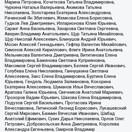
Марина Петровна, Кочеткова Татьяна Владимировна,
Чуркина Наталья Валерьевна, Акимова Татьяна
Николаевна, Золотарева Екатерина Александровна,
Рачинский Ян Збигневич, Жемкова Елена Борисовна,
Гудков Лев Дмитриевич, Илларионова Юлия Юрьевна,
Саранг Анна Васильевна, Захарова Светлана Сергеевна,
Аверин Владимир Анатольевич, Щур Татьяна Михайловна,
Щур Николай Алексеевич, Блинушов Андрей Юрьевич,
Мосин Алексей Геннадьевич, Гефтер Валентин Михайлович,
Симонов Алексей Кириллович, Флиге Ирина Анатольевна,
Мельникова Валентина Дмитриевна, Вититинова Елена
Владимировна, Баженова Светлана Куприяновна,
Максимов Сергей Владимирович, Беляев Сергей Иванович,
Голубева Елена Николаевна, Ганнушкина Светлана
Алексеевна, Закс Елена Владимировна, Буртина Елена
Юрьевна, Гендель Людмила Залмановна, Кокорина
Екатерина Алексеевна, Шуманов Илья Вячеславович,
Арапова Галина Юрьевна, Свечников Анатолий Мариевич,
Прохоров Вадим Юрьевич, Шахова Елена Владимировна,
Подузов Сергей Васильевич, Протасова Ирина
Вячеславовна, Литинский Леонид Борисович, Лукашевский
Сергей Маркович, Бахмин Вячеслав Иванович, Шабад
Анатолий Ефимович, Сухих Дарья Николаевна, Орлов Олег
Петрович, Добровольская Анна Дмитриевна, Королева
Александра Евгеньевна, Смирнов Владимир