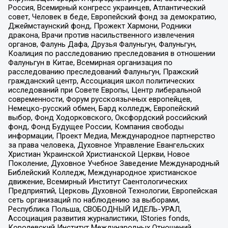
Россия, Всемирный конгресс украинцев, Атлантический
совет, Человек в беде, Европейский фонд за демократию,
Джеймстаунский фонд, Прожект Хармони, Родники
дракона, Врачи против насильственного извлечения
органов, Фалунь Дафа, Друзья Фалуньгун, Фалуньгун,
Коалиция по расследованию преследования в отношении
Фалуньгун в Китае, Всемирная организация по
расследованию преследований Фалуньгун, Пражский
гражданский центр, Ассоциация школ политических
исследований при Совете Европы, Центр либеральной
современности, Форум русскоязычных европейцев,
Немецко-русский обмен, Бард колледж, Европейский
выбор, Фонд Ходорковского, Оксфордский российский
фонд, Фонд Будущее России, Компания свободы
информации, Проект Медиа, Международное партнерство
за права человека, Духовное Управление Евангельских
Христиан Украинской Христианской Церкви, Новое
Поколение, Духовное Учебное Заведение Международный
Библейский Колледж, Международное христианское
движение, Всемирный Институт Саентологических
Предприятий, Церковь Духовной Технологии, Европейская
сеть организаций по наблюдению за выборами,
Республика Польша, СВОБОДНЫЙ ИДЕЛЬ-УРАЛ,
Ассоциация развития журналистики, IStories fonds,
Королевский Институт Международных Отношений,