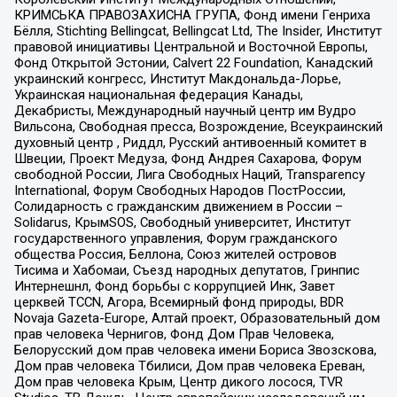
КРИМСЬКА ПРАВОЗАХИСНА ГРУПА, Фонд имени Генриха
Бёлля, Stichting Bellingcat, Bellingcat Ltd, The Insider, Институт
правовой инициативы Центральной и Восточной Европы,
Фонд Открытой Эстонии, Calvert 22 Foundation, Канадский
украинский конгресс, Институт Макдональда-Лорье,
Украинская национальная федерация Канады,
Декабристы, Международный научный центр им Вудро
Вильсона, Свободная пресса, Возрождение, Всеукраинский
духовный центр , Риддл, Русский антивоенный комитет в
Швеции, Проект Медуза, Фонд Андрея Сахарова, Форум
свободной России, Лига Свободных Наций, Transparеncy
International, Форум Свободных Народов ПостРоссии,
Солидарность с гражданским движением в России –
Solidarus, КрымSOS, Свободный университет, Институт
государственного управления, Форум гражданского
общества Россия, Беллона, Союз жителей островов
Тисима и Хабомаи, Съезд народных депутатов, Гринпис
Интернешнл, Фонд борьбы с коррупцией Инк, Завет
церквей TCCN, Агора, Всемирный фонд природы, BDR
Novaja Gazeta-Europe, Алтай проект, Образовательный дом
прав человека Чернигов, Фонд Дом Прав Человека,
Белорусский дом прав человека имени Бориса Звозскова,
Дом прав человека Тбилиси, Дом прав человека Ереван,
Дом прав человека Крым, Центр дикого лосося, TVR