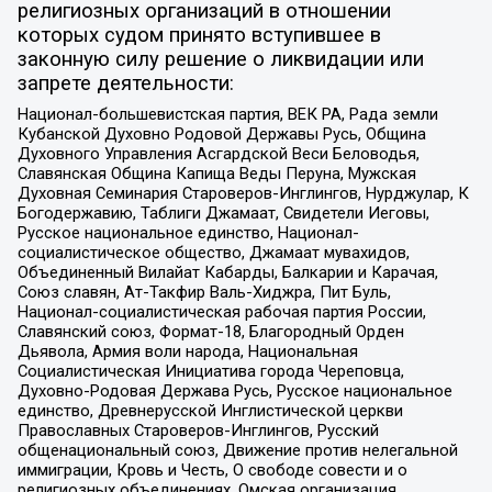
религиозных организаций в отношении
которых судом принято вступившее в
законную силу решение о ликвидации или
запрете деятельности:
Национал-большевистская партия, ВЕК РА, Рада земли
Кубанской Духовно Родовой Державы Русь, Община
Духовного Управления Асгардской Веси Беловодья,
Славянская Община Капища Веды Перуна, Мужская
Духовная Семинария Староверов-Инглингов, Нурджулар, К
Богодержавию, Таблиги Джамаат, Свидетели Иеговы,
Русское национальное единство, Национал-
социалистическое общество, Джамаат мувахидов,
Объединенный Вилайат Кабарды, Балкарии и Карачая,
Союз славян, Ат-Такфир Валь-Хиджра, Пит Буль,
Национал-социалистическая рабочая партия России,
Славянский союз, Формат-18, Благородный Орден
Дьявола, Армия воли народа, Национальная
Социалистическая Инициатива города Череповца,
Духовно-Родовая Держава Русь, Русское национальное
единство, Древнерусской Инглистической церкви
Православных Староверов-Инглингов, Русский
общенациональный союз, Движение против нелегальной
иммиграции, Кровь и Честь, О свободе совести и о
религиозных объединениях, Омская организация