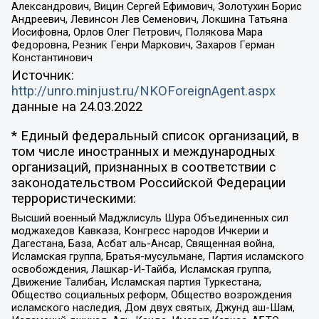
Александрович, Вицин Сергей Ефимович, Золотухин Борис
Андреевич, Левинсон Лев Семенович, Локшина Татьяна
Иосифовна, Орлов Олег Петрович, Полякова Мара
Федоровна, Резник Генри Маркович, Захаров Герман
Константинович
Источник:
http://unro.minjust.ru/NKOForeignAgent.aspx
данные на
24.03.2022
* Единый федеральный список организаций, в
том числе иностранных и международных
организаций, признанных в соответствии с
законодательством Российской Федерации
террористическими:
Высший военный Маджлисуль Шура Объединенных сил
моджахедов Кавказа, Конгресс народов Ичкерии и
Дагестана, База, Асбат аль-Ансар, Священная война,
Исламская группа, Братья-мусульмане, Партия исламского
освобождения, Лашкар-И-Тайба, Исламская группа,
Движение Талибан, Исламская партия Туркестана,
Общество социальных реформ, Общество возрождения
исламского наследия, Дом двух святых, Джунд аш-Шам,