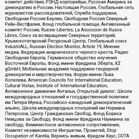
комитет действия, РЭНД корпорейшн, Русская Америка за
демократию в России, Настоящая Россия, Глобальная сеть
журналистов-расследователей, Служба поддержки,
Свободная Россия Берлин, Свободная Россия Северный
Рейн-Вестфалия, Фонд глобальной помощи, Антивоенный
комитет России, Russie-Libertes, La Asocicion de Rusos
Libres, Союз за возвращение Северных территорий,
Крымскотатарский Ресурсный Центр, Глобальный союз
IndustriALL, Russian Election Monitor, Article 19, Мнение
медиа, Федерация анархического черного креста, Радио
Свободная Европа, Германское общество изучения
Восточной Европы, Фонд имени Фридриха Эберта, XZ
gGmbH, Мобильная академия поддержки гендерной
демократии и миротворчества, Форум имени Льва
Копелева, American Councils for International Education,
Cultural Vistas, Institute of International Education,
Антивоенное движение Антальи, Открытый диалог, Школа
международных отношений и государственной политики
им Питера Мунка, Российско-канадский демократический
альянс, Школа международных отношений им Нормана
Патерсона, Центр Гражданских Свобод, Фонд Бориса
Немцова за Свободу, Фонд имени Фридриха Науманна за
свободу, Феминистское антивоенное сопротивление,
Комитет независимости Ингушетии, Прометей, Stop
Occupation of Karelia, Вернись живым, Фридом Хаус, СОТА