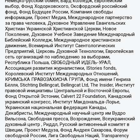
Немецко-русский обмен, Бард колледж, Европейский
выбор, Фонд Ходорковского, Оксфордский российский
фонд, Фонд Будущее России, Компания свободы
информации, Проект Медиа, Международное партнерство
за права человека, Духовное Управление Евангельских
Христиан Украинской Христианской Церкви, Новое
Поколение, Духовное Учебное Заведение Международный
Библейский Колледж, Международное христианское
движение, Всемирный Институт Саентологических
Предприятий, Церковь Духовной Технологии, Европейская
сеть организаций по наблюдению за выборами,
Республика Польша, СВОБОДНЫЙ ИДЕЛЬ-УРАЛ,
Ассоциация развития журналистики, IStories fonds,
Королевский Институт Международных Отношений,
КРИМСЬКА ПРАВОЗАХИСНА ГРУПА, Фонд имени Генриха
Бёлля, Stichting Bellingcat, Bellingcat Ltd, The Insider, Институт
правовой инициативы Центральной и Восточной Европы,
Фонд Открытой Эстонии, Calvert 22 Foundation, Канадский
украинский конгресс, Институт Макдональда-Лорье,
Украинская национальная федерация Канады,
Декабристы, Международный научный центр им Вудро
Вильсона, Свободная пресса, Возрождение, Всеукраинский
духовный центр , Риддл, Русский антивоенный комитет в
Швеции, Проект Медуза, Фонд Андрея Сахарова, Форум
свободной России, Лига Свободных Наций, Transparеncy