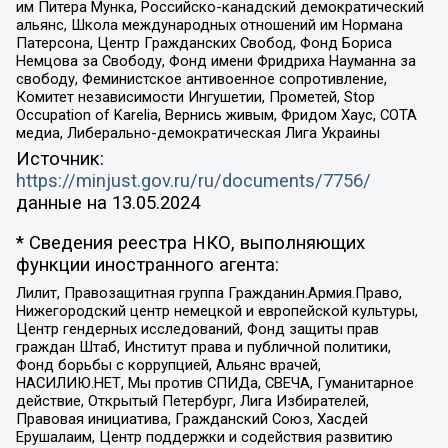
им Питера Мунка, Российско-канадский демократический
альянс, Школа международных отношений им Нормана
Патерсона, Центр Гражданских Свобод, Фонд Бориса
Немцова за Свободу, Фонд имени Фридриха Науманна за
свободу, Феминистское антивоенное сопротивление,
Комитет независимости Ингушетии, Прометей, Stop
Occupation of Karelia, Вернись живым, Фридом Хаус, СОТА
медиа, Либерально-демократическая Лига Украины
Источник:
https://minjust.gov.ru/ru/documents/7756/
данные на
13.05.2024
* Сведения реестра НКО, выполняющих
функции иностранного агента:
Лилит, Правозащитная группа Гражданин.Армия.Право,
Нижегородский центр немецкой и европейской культуры,
Центр гендерных исследований, Фонд защиты прав
граждан Штаб, Институт права и публичной политики,
Фонд борьбы с коррупцией, Альянс врачей,
НАСИЛИЮ.НЕТ, Мы против СПИДа, СВЕЧА, Гуманитарное
действие, Открытый Петербург, Лига Избирателей,
Правовая инициатива, Гражданский Союз, Хасдей
Ерушалаим, Центр поддержки и содействия развитию