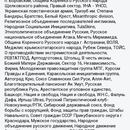
п. Боровский, Община Коренного Русского народа
Щелковского района, Правый сектор, УНА - УНСО,
Украинская повстанческая армия, Тризуб им. Степана
Бандеры, Братство, Белый Крест, Misanthropic division,
Религиозное объединение последователей инглиизма,
Народная Социальная Инициатива, TulaSkins,
Этнополитическое объединение Русские, Русское
национальное объединение Атака, Мечеть Мирмамеда,
Община Коренного Русского народа г. Астрахани, ВОЛЯ,
Меджлис крымскотатарского народа, Рубеж Севера, ТОЙС,
О противодействии экстремистской деятельности,
РЕВТАТПОД, Артподготовка, Штольц, В честь иконы
Божией Матери Державная, Сектор 16, Независимость,
Фирма, Молодежная правозащитная группа МПГ, Курсом
Правды и Единения, Каракольская инициативная группа,
Автоград Крю, Союз Славянских Сил Руси, Алля-Аят,
Благотворительный пансионат Ак Умут, Русская
республика Русь, Арестантское уголовное единство,
Башкорт, Нация и свобода, Нация и свобода, W.H.С., Фалунь
Дафа, Иртыш Ultras, Русский Патриотический клуб-
Новокузнецк/РПК, Сибирский державный союз, Фонд
борьбы с коррупцией, Фонд защиты прав граждан, Штабы
Навального, Совет граждан СССР Прикубанского округа г.
Краснодара, Мужское государство, Народное
объединение русского движения, Народное движение