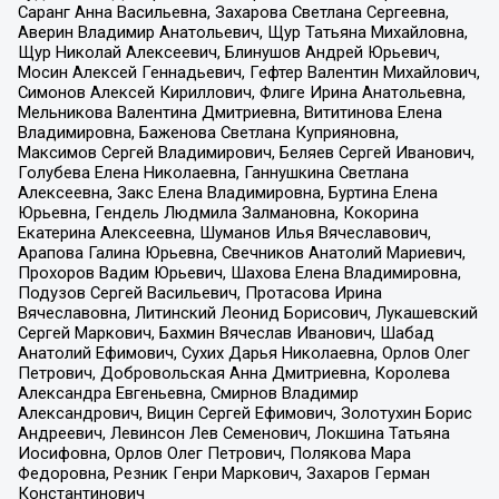
Саранг Анна Васильевна, Захарова Светлана Сергеевна,
Аверин Владимир Анатольевич, Щур Татьяна Михайловна,
Щур Николай Алексеевич, Блинушов Андрей Юрьевич,
Мосин Алексей Геннадьевич, Гефтер Валентин Михайлович,
Симонов Алексей Кириллович, Флиге Ирина Анатольевна,
Мельникова Валентина Дмитриевна, Вититинова Елена
Владимировна, Баженова Светлана Куприяновна,
Максимов Сергей Владимирович, Беляев Сергей Иванович,
Голубева Елена Николаевна, Ганнушкина Светлана
Алексеевна, Закс Елена Владимировна, Буртина Елена
Юрьевна, Гендель Людмила Залмановна, Кокорина
Екатерина Алексеевна, Шуманов Илья Вячеславович,
Арапова Галина Юрьевна, Свечников Анатолий Мариевич,
Прохоров Вадим Юрьевич, Шахова Елена Владимировна,
Подузов Сергей Васильевич, Протасова Ирина
Вячеславовна, Литинский Леонид Борисович, Лукашевский
Сергей Маркович, Бахмин Вячеслав Иванович, Шабад
Анатолий Ефимович, Сухих Дарья Николаевна, Орлов Олег
Петрович, Добровольская Анна Дмитриевна, Королева
Александра Евгеньевна, Смирнов Владимир
Александрович, Вицин Сергей Ефимович, Золотухин Борис
Андреевич, Левинсон Лев Семенович, Локшина Татьяна
Иосифовна, Орлов Олег Петрович, Полякова Мара
Федоровна, Резник Генри Маркович, Захаров Герман
Константинович