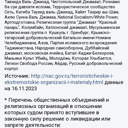
Тавхида Валь-Джихад, Чистопольский Джамаат, Рохнамо
ба суи давлати исломи, Террористическое сообщество
Сеть, Катиба Таухид валь-Джихад, Хайят Тахрир аш-Шам,
Ахлю Сунна Валь Джамаа, National Socialism/White Power,
Артподготовка, Религиозная группа “Джамаат “Красный
пахарь”, Колумбайн, Хатлонский джамаат, Мусульманская
религиозная группа п. Кушкуль г. Оренбург, Крымско-
татарский добровольческий батальон имени Номана
Челебиджихана, Азов, Партия исламского возрождения
Таджикистана, Народная самооборона, Дуббайский
джамаат, московская ячейка, Батал-Хаджи Белхороев,
Маньяки Культ Убийц, Молодёжь Которая Улыбается,
Легион Свобода России, Айдар, Русский добровольческий
корпус
Источник:
http://nac.gov.ru/terroristicheskie-i-
ekstremistskie-organizacii-i-materialy.html
данные
на
16.11.2023
* Перечень общественных объединений и
религиозных организаций в отношении
которых судом принято вступившее в
законную силу решение о ликвидации или
запрете деятельности: