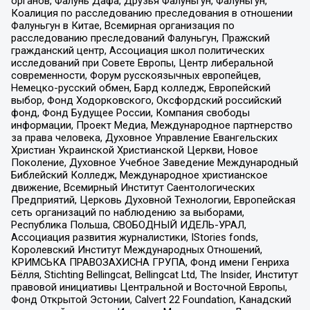
органов, Фалунь Дафа, Друзья Фалуньгун, Фалуньгун,
Коалиция по расследованию преследования в отношении
Фалуньгун в Китае, Всемирная организация по
расследованию преследований Фалуньгун, Пражский
гражданский центр, Ассоциация школ политических
исследований при Совете Европы, Центр либеральной
современности, Форум русскоязычных европейцев,
Немецко-русский обмен, Бард колледж, Европейский
выбор, Фонд Ходорковского, Оксфордский российский
фонд, Фонд Будущее России, Компания свободы
информации, Проект Медиа, Международное партнерство
за права человека, Духовное Управление Евангельских
Христиан Украинской Христианской Церкви, Новое
Поколение, Духовное Учебное Заведение Международный
Библейский Колледж, Международное христианское
движение, Всемирный Институт Саентологических
Предприятий, Церковь Духовной Технологии, Европейская
сеть организаций по наблюдению за выборами,
Республика Польша, СВОБОДНЫЙ ИДЕЛЬ-УРАЛ,
Ассоциация развития журналистики, IStories fonds,
Королевский Институт Международных Отношений,
КРИМСЬКА ПРАВОЗАХИСНА ГРУПА, Фонд имени Генриха
Бёлля, Stichting Bellingcat, Bellingcat Ltd, The Insider, Институт
правовой инициативы Центральной и Восточной Европы,
Фонд Открытой Эстонии, Calvert 22 Foundation, Канадский