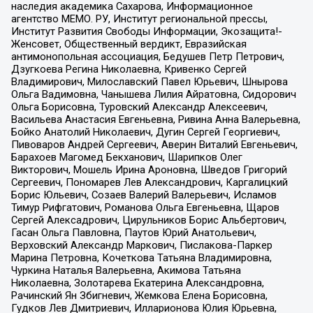
наследия академика Сахарова, Информационное
агентство МЕМО. РУ, Институт региональной прессы,
Институт Развития Свободы Информации, Экозащита!-
Женсовет, Общественный вердикт, Евразийская
антимонопольная ассоциация, Бедушев Петр Петрович,
Дзугкоева Регина Николаевна, Кривенко Сергей
Владимирович, Милославский Павел Юрьевич, Шнырова
Ольга Вадимовна, Чанышева Лилия Айратовна, Сидорович
Ольга Борисовна, Туровский Александр Алексеевич,
Васильева Анастасия Евгеньевна, Ривина Анна Валерьевна,
Бойко Анатолий Николаевич, Дугин Сергей Георгиевич,
Пивоваров Андрей Сергеевич, Аверин Виталий Евгеньевич,
Барахоев Магомед Бекханович, Шарипков Олег
Викторович, Мошель Ирина Ароновна, Шведов Григорий
Сергеевич, Пономарев Лев Александрович, Каргалицкий
Борис Юльевич, Созаев Валерий Валерьевич, Исламов
Тимур Рифгатович, Романова Ольга Евгеньевна, Щаров
Сергей Алексадрович, Цирульников Борис Альбертович,
Гасан Ольга Павловна, Паутов Юрий Анатольевич,
Верховский Александр Маркович, Пислакова-Паркер
Марина Петровна, Кочеткова Татьяна Владимировна,
Чуркина Наталья Валерьевна, Акимова Татьяна
Николаевна, Золотарева Екатерина Александровна,
Рачинский Ян Збигневич, Жемкова Елена Борисовна,
Гудков Лев Дмитриевич, Илларионова Юлия Юрьевна,