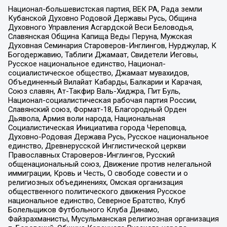
Национал-большевистская партия, ВЕК РА, Рада земли
Кубанской Духовно Родовой Державы Русь, Община
Духовного Управления Асгардской Веси Беловодья,
Славянская Община Капища Веды Перуна, Мужская
Духовная Семинария Староверов-Инглингов, Нурджулар, К
Богодержавию, Таблиги Джамаат, Свидетели Иеговы,
Русское национальное единство, Национал-
социалистическое общество, Джамаат мувахидов,
Объединенный Вилайат Кабарды, Балкарии и Карачая,
Союз славян, Ат-Такфир Валь-Хиджра, Пит Буль,
Национал-социалистическая рабочая партия России,
Славянский союз, Формат-18, Благородный Орден
Дьявола, Армия воли народа, Национальная
Социалистическая Инициатива города Череповца,
Духовно-Родовая Держава Русь, Русское национальное
единство, Древнерусской Инглистической церкви
Православных Староверов-Инглингов, Русский
общенациональный союз, Движение против нелегальной
иммиграции, Кровь и Честь, О свободе совести и о
религиозных объединениях, Омская организация
общественного политического движения Русское
национальное единство, Северное Братство, Клуб
Болельщиков Футбольного Клуба Динамо,
Файзрахманисты, Мусульманская религиозная организация