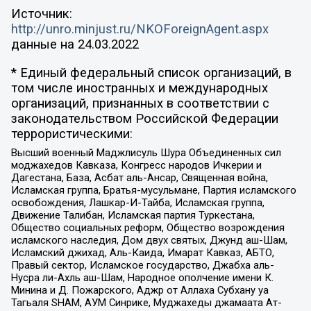
Источник:
http://unro.minjust.ru/NKOForeignAgent.aspx
данные на
24.03.2022
* Единый федеральный список организаций, в
том числе иностранных и международных
организаций, признанных в соответствии с
законодательством Российской Федерации
террористическими:
Высший военный Маджлисуль Шура Объединенных сил
моджахедов Кавказа, Конгресс народов Ичкерии и
Дагестана, База, Асбат аль-Ансар, Священная война,
Исламская группа, Братья-мусульмане, Партия исламского
освобождения, Лашкар-И-Тайба, Исламская группа,
Движение Талибан, Исламская партия Туркестана,
Общество социальных реформ, Общество возрождения
исламского наследия, Дом двух святых, Джунд аш-Шам,
Исламский джихад, Аль-Каида, Имарат Кавказ, АБТО,
Правый сектор, Исламское государство, Джабха аль-
Нусра ли-Ахль аш-Шам, Народное ополчение имени К.
Минина и Д. Пожарского, Аджр от Аллаха Субхану уа
Тагьаля SHAM, АУМ Синрике, Муджахеды джамаата Ат-