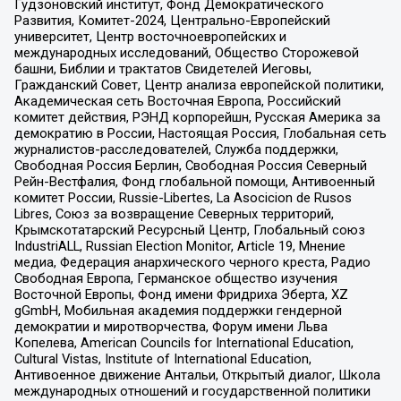
Гудзоновский институт, Фонд Демократического
Развития, Комитет-2024, Центрально-Европейский
университет, Центр восточноевропейских и
международных исследований, Общество Сторожевой
башни, Библии и трактатов Свидетелей Иеговы,
Гражданский Совет, Центр анализа европейской политики,
Академическая сеть Восточная Европа, Российский
комитет действия, РЭНД корпорейшн, Русская Америка за
демократию в России, Настоящая Россия, Глобальная сеть
журналистов-расследователей, Служба поддержки,
Свободная Россия Берлин, Свободная Россия Северный
Рейн-Вестфалия, Фонд глобальной помощи, Антивоенный
комитет России, Russie-Libertes, La Asocicion de Rusos
Libres, Союз за возвращение Северных территорий,
Крымскотатарский Ресурсный Центр, Глобальный союз
IndustriALL, Russian Election Monitor, Article 19, Мнение
медиа, Федерация анархического черного креста, Радио
Свободная Европа, Германское общество изучения
Восточной Европы, Фонд имени Фридриха Эберта, XZ
gGmbH, Мобильная академия поддержки гендерной
демократии и миротворчества, Форум имени Льва
Копелева, American Councils for International Education,
Cultural Vistas, Institute of International Education,
Антивоенное движение Антальи, Открытый диалог, Школа
международных отношений и государственной политики