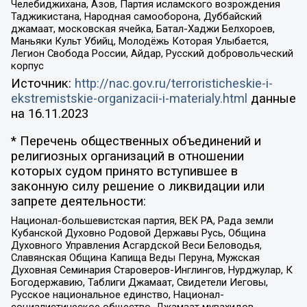
Челебиджихана, Азов, Партия исламского возрождения
Таджикистана, Народная самооборона, Дуббайский
джамаат, московская ячейка, Батал-Хаджи Белхороев,
Маньяки Культ Убийц, Молодёжь Которая Улыбается,
Легион Свобода России, Айдар, Русский добровольческий
корпус
Источник:
http://nac.gov.ru/terroristicheskie-i-
ekstremistskie-organizacii-i-materialy.html
данные
на
16.11.2023
* Перечень общественных объединений и
религиозных организаций в отношении
которых судом принято вступившее в
законную силу решение о ликвидации или
запрете деятельности:
Национал-большевистская партия, ВЕК РА, Рада земли
Кубанской Духовно Родовой Державы Русь, Община
Духовного Управления Асгардской Веси Беловодья,
Славянская Община Капища Веды Перуна, Мужская
Духовная Семинария Староверов-Инглингов, Нурджулар, К
Богодержавию, Таблиги Джамаат, Свидетели Иеговы,
Русское национальное единство, Национал-
социалистическое общество, Джамаат мувахидов,