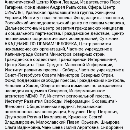
Аналитический Центр Юрия Левады, Издательство Парк
Гагарина, Фонд имени Андрея Рылькова, Сфера, Центр
СИБАЛЬТ, Уральская правозащитная группа, Женщины
Евразии, Институт прав человека, Фонд защиты гласности,
Российский исследовательский центр по правам человека,
Дальневосточный центр развития гражданских инициатив
и социального партнерства, Гражданское действие, Центр
независимых социологических исследований, Сутяжник,
АКАДЕМИЯ ПО ПРАВАМ ЧЕЛОВЕКА, Центр развития
некоммерческих организаций, Частное учреждение в
Калининграде Совета Министров северных стран,
Гражданское содействие, Трансперенси Интернешнл-Р,
Центр Защиты Прав Средств Массовой Информации,
Институт развития прессы - Сибирь, Частное учреждение в
Санкт-Петербурге Совета Министров Северных Стран,
Фонд поддержки свободы прессы, Гражданский контроль,
Человек и Закон, Общественная комиссия по сохранению
наследия академика Сахарова, Информационное
агентство МЕМО. РУ, Институт региональной прессы,
Институт Развития Свободы Информации, Экозащита!-
Женсовет, Общественный вердикт, Евразийская
антимонопольная ассоциация, Бедушев Петр Петрович,
Дзугкоева Регина Николаевна, Кривенко Сергей
Владимирович, Милославский Павел Юрьевич, Шнырова
Ольга Вадимовна, Чанышева Лилия Айратовна, Сидорович