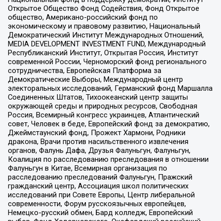
Открытое Общество Фонд Содействия, Фонд Открытое
общество, Американо-российский фонд по
экономическому и правовому развитию, Национальный
Демократический Институт Международных Отношений,
MEDIA DEVELOPMENT INVESTMENT FUND, Международный
Республиканский Институт, Открытая Россия, Институт
современной России, Черноморский фонд регионального
сотрудничества, Европейская Платформа за
Демократические Выборы, Международный центр
электоральных исследований, Германский фонд Маршалла
Соединенных Штатов, Тихоокеанский центр защиты
окружающей среды и природных ресурсов, Свободная
Россия, Всемирный конгресс украинцев, Атлантический
совет, Человек в беде, Европейский фонд за демократию,
Джеймстаунский фонд, Прожект Хармони, Родники
дракона, Врачи против насильственного извлечения
органов, Фалунь Дафа, Друзья Фалуньгун, Фалуньгун,
Коалиция по расследованию преследования в отношении
Фалуньгун в Китае, Всемирная организация по
расследованию преследований Фалуньгун, Пражский
гражданский центр, Ассоциация школ политических
исследований при Совете Европы, Центр либеральной
современности, Форум русскоязычных европейцев,
Немецко-русский обмен, Бард колледж, Европейский