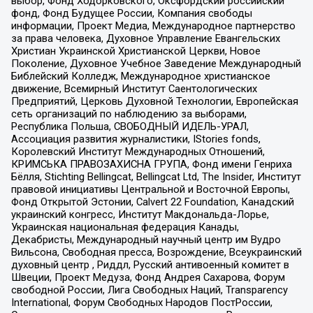
выбор, Фонд Ходорковского, Оксфордский российский
фонд, Фонд Будущее России, Компания свободы
информации, Проект Медиа, Международное партнерство
за права человека, Духовное Управление Евангельских
Христиан Украинской Христианской Церкви, Новое
Поколение, Духовное Учебное Заведение Международный
Библейский Колледж, Международное христианское
движение, Всемирный Институт Саентологических
Предприятий, Церковь Духовной Технологии, Европейская
сеть организаций по наблюдению за выборами,
Республика Польша, СВОБОДНЫЙ ИДЕЛЬ-УРАЛ,
Ассоциация развития журналистики, IStories fonds,
Королевский Институт Международных Отношений,
КРИМСЬКА ПРАВОЗАХИСНА ГРУПА, Фонд имени Генриха
Бёлля, Stichting Bellingcat, Bellingcat Ltd, The Insider, Институт
правовой инициативы Центральной и Восточной Европы,
Фонд Открытой Эстонии, Calvert 22 Foundation, Канадский
украинский конгресс, Институт Макдональда-Лорье,
Украинская национальная федерация Канады,
Декабристы, Международный научный центр им Вудро
Вильсона, Свободная пресса, Возрождение, Всеукраинский
духовный центр , Риддл, Русский антивоенный комитет в
Швеции, Проект Медуза, Фонд Андрея Сахарова, Форум
свободной России, Лига Свободных Наций, Transparеncy
International, Форум Свободных Народов ПостРоссии,