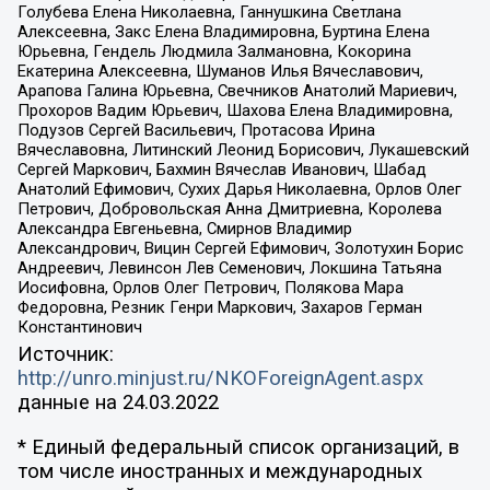
Голубева Елена Николаевна, Ганнушкина Светлана
Алексеевна, Закс Елена Владимировна, Буртина Елена
Юрьевна, Гендель Людмила Залмановна, Кокорина
Екатерина Алексеевна, Шуманов Илья Вячеславович,
Арапова Галина Юрьевна, Свечников Анатолий Мариевич,
Прохоров Вадим Юрьевич, Шахова Елена Владимировна,
Подузов Сергей Васильевич, Протасова Ирина
Вячеславовна, Литинский Леонид Борисович, Лукашевский
Сергей Маркович, Бахмин Вячеслав Иванович, Шабад
Анатолий Ефимович, Сухих Дарья Николаевна, Орлов Олег
Петрович, Добровольская Анна Дмитриевна, Королева
Александра Евгеньевна, Смирнов Владимир
Александрович, Вицин Сергей Ефимович, Золотухин Борис
Андреевич, Левинсон Лев Семенович, Локшина Татьяна
Иосифовна, Орлов Олег Петрович, Полякова Мара
Федоровна, Резник Генри Маркович, Захаров Герман
Константинович
Источник:
http://unro.minjust.ru/NKOForeignAgent.aspx
данные на
24.03.2022
* Единый федеральный список организаций, в
том числе иностранных и международных