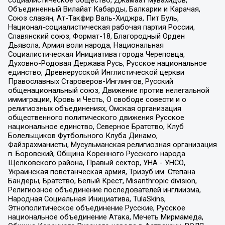
Объединенный Вилайат Кабарды, Балкарии и Карачая,
Союз славян, Ат-Такфир Валь-Хиджра, Пит Буль,
Национал-социалистическая рабочая партия России,
Славянский союз, Формат-18, Благородный Орден
Дьявола, Армия воли народа, Национальная
Социалистическая Инициатива города Череповца,
Духовно-Родовая Держава Русь, Русское национальное
единство, Древнерусской Инглистической церкви
Православных Староверов-Инглингов, Русский
общенациональный союз, Движение против нелегальной
иммиграции, Кровь и Честь, О свободе совести и о
религиозных объединениях, Омская организация
общественного политического движения Русское
национальное единство, Северное Братство, Клуб
Болельщиков Футбольного Клуба Динамо,
Файзрахманисты, Мусульманская религиозная организация
п. Боровский, Община Коренного Русского народа
Щелковского района, Правый сектор, УНА - УНСО,
Украинская повстанческая армия, Тризуб им. Степана
Бандеры, Братство, Белый Крест, Misanthropic division,
Религиозное объединение последователей инглиизма,
Народная Социальная Инициатива, TulaSkins,
Этнополитическое объединение Русские, Русское
национальное объединение Атака, Мечеть Мирмамеда,