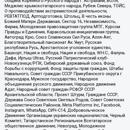
Община Коренного Русского народа г. Астрахани, ВОЛЯ,
Меджлис крымскотатарского народа, Рубеж Севера, ТОЙС,
О противодействии экстремистской деятельности,
РЕВТАТПОД, Артподготовка, Штольц, В честь иконы
Божией Матери Державная, Сектор 16, Независимость,
Фирма, Молодежная правозащитная группа МПГ, Курсом
Правды и Единения, Каракольская инициативная группа,
Автоград Крю, Союз Славянских Сил Руси, Алля-Аят,
Благотворительный пансионат Ак Умут, Русская
республика Русь, Арестантское уголовное единство,
Башкорт, Нация и свобода, Нация и свобода, W.H.С., Фалунь
Дафа, Иртыш Ultras, Русский Патриотический клуб-
Новокузнецк/РПК, Сибирский державный союз, Фонд
борьбы с коррупцией, Фонд защиты прав граждан, Штабы
Навального, Совет граждан СССР Прикубанского округа г.
Краснодара, Мужское государство, Народное
объединение русского движения, Народное движение
Адат, Народный совет граждан РСФСР СССР
Архангельской области, Проект Штурм, Граждане СССР,
Держава Союз Советских Светлых Родов, Совет Советских
Социалистических Районов, Meta Platforms Inc, Facebook,
Instagram, WhatsApp, СИЧ-С14, Добровольческое
Движение Организации украинских националистов, Черный
Комитет, Татарстанское Региональное Всетатарское
общественное движение, Невоград, Молодежное