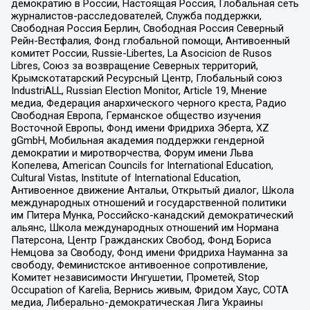
демократию в России, Настоящая Россия, Глобальная сеть
журналистов-расследователей, Служба поддержки,
Свободная Россия Берлин, Свободная Россия Северный
Рейн-Вестфалия, Фонд глобальной помощи, Антивоенный
комитет России, Russie-Libertes, La Asocicion de Rusos
Libres, Союз за возвращение Северных территорий,
Крымскотатарский Ресурсный Центр, Глобальный союз
IndustriALL, Russian Election Monitor, Article 19, Мнение
медиа, Федерация анархического черного креста, Радио
Свободная Европа, Германское общество изучения
Восточной Европы, Фонд имени Фридриха Эберта, XZ
gGmbH, Мобильная академия поддержки гендерной
демократии и миротворчества, Форум имени Льва
Копелева, American Councils for International Education,
Cultural Vistas, Institute of International Education,
Антивоенное движение Антальи, Открытый диалог, Школа
международных отношений и государственной политики
им Питера Мунка, Российско-канадский демократический
альянс, Школа международных отношений им Нормана
Патерсона, Центр Гражданских Свобод, Фонд Бориса
Немцова за Свободу, Фонд имени Фридриха Науманна за
свободу, Феминистское антивоенное сопротивление,
Комитет независимости Ингушетии, Прометей, Stop
Occupation of Karelia, Вернись живым, Фридом Хаус, СОТА
медиа, Либерально-демократическая Лига Украины