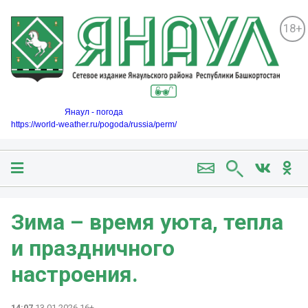
18+
Янаул - погода
https://world-weather.ru/pogoda/russia/perm/
Зима – время уюта, тепла
и праздничного
настроения.
14:07
13.01.2026 16+