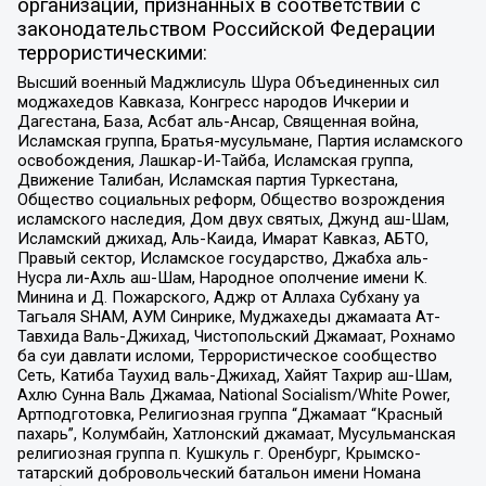
организаций, признанных в соответствии с
законодательством Российской Федерации
террористическими:
Высший военный Маджлисуль Шура Объединенных сил
моджахедов Кавказа, Конгресс народов Ичкерии и
Дагестана, База, Асбат аль-Ансар, Священная война,
Исламская группа, Братья-мусульмане, Партия исламского
освобождения, Лашкар-И-Тайба, Исламская группа,
Движение Талибан, Исламская партия Туркестана,
Общество социальных реформ, Общество возрождения
исламского наследия, Дом двух святых, Джунд аш-Шам,
Исламский джихад, Аль-Каида, Имарат Кавказ, АБТО,
Правый сектор, Исламское государство, Джабха аль-
Нусра ли-Ахль аш-Шам, Народное ополчение имени К.
Минина и Д. Пожарского, Аджр от Аллаха Субхану уа
Тагьаля SHAM, АУМ Синрике, Муджахеды джамаата Ат-
Тавхида Валь-Джихад, Чистопольский Джамаат, Рохнамо
ба суи давлати исломи, Террористическое сообщество
Сеть, Катиба Таухид валь-Джихад, Хайят Тахрир аш-Шам,
Ахлю Сунна Валь Джамаа, National Socialism/White Power,
Артподготовка, Религиозная группа “Джамаат “Красный
пахарь”, Колумбайн, Хатлонский джамаат, Мусульманская
религиозная группа п. Кушкуль г. Оренбург, Крымско-
татарский добровольческий батальон имени Номана