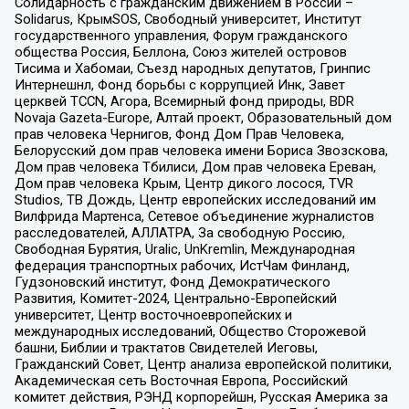
Солидарность с гражданским движением в России –
Solidarus, КрымSOS, Свободный университет, Институт
государственного управления, Форум гражданского
общества Россия, Беллона, Союз жителей островов
Тисима и Хабомаи, Съезд народных депутатов, Гринпис
Интернешнл, Фонд борьбы с коррупцией Инк, Завет
церквей TCCN, Агора, Всемирный фонд природы, BDR
Novaja Gazeta-Europe, Алтай проект, Образовательный дом
прав человека Чернигов, Фонд Дом Прав Человека,
Белорусский дом прав человека имени Бориса Звозскова,
Дом прав человека Тбилиси, Дом прав человека Ереван,
Дом прав человека Крым, Центр дикого лосося, TVR
Studios, ТВ Дождь, Центр европейских исследований им
Вилфрида Мартенса, Сетевое объединение журналистов
расследователей, АЛЛАТРА, За свободную Россию,
Свободная Бурятия, Uralic, UnKremlin, Международная
федерация транспортных рабочих, ИстЧам Финланд,
Гудзоновский институт, Фонд Демократического
Развития, Комитет-2024, Центрально-Европейский
университет, Центр восточноевропейских и
международных исследований, Общество Сторожевой
башни, Библии и трактатов Свидетелей Иеговы,
Гражданский Совет, Центр анализа европейской политики,
Академическая сеть Восточная Европа, Российский
комитет действия, РЭНД корпорейшн, Русская Америка за