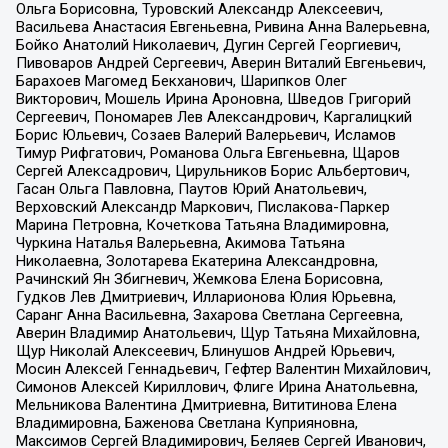
Ольга Борисовна, Туровский Александр Алексеевич,
Васильева Анастасия Евгеньевна, Ривина Анна Валерьевна,
Бойко Анатолий Николаевич, Дугин Сергей Георгиевич,
Пивоваров Андрей Сергеевич, Аверин Виталий Евгеньевич,
Барахоев Магомед Бекханович, Шарипков Олег
Викторович, Мошель Ирина Ароновна, Шведов Григорий
Сергеевич, Пономарев Лев Александрович, Каргалицкий
Борис Юльевич, Созаев Валерий Валерьевич, Исламов
Тимур Рифгатович, Романова Ольга Евгеньевна, Щаров
Сергей Алексадрович, Цирульников Борис Альбертович,
Гасан Ольга Павловна, Паутов Юрий Анатольевич,
Верховский Александр Маркович, Пислакова-Паркер
Марина Петровна, Кочеткова Татьяна Владимировна,
Чуркина Наталья Валерьевна, Акимова Татьяна
Николаевна, Золотарева Екатерина Александровна,
Рачинский Ян Збигневич, Жемкова Елена Борисовна,
Гудков Лев Дмитриевич, Илларионова Юлия Юрьевна,
Саранг Анна Васильевна, Захарова Светлана Сергеевна,
Аверин Владимир Анатольевич, Щур Татьяна Михайловна,
Щур Николай Алексеевич, Блинушов Андрей Юрьевич,
Мосин Алексей Геннадьевич, Гефтер Валентин Михайлович,
Симонов Алексей Кириллович, Флиге Ирина Анатольевна,
Мельникова Валентина Дмитриевна, Вититинова Елена
Владимировна, Баженова Светлана Куприяновна,
Максимов Сергей Владимирович, Беляев Сергей Иванович,