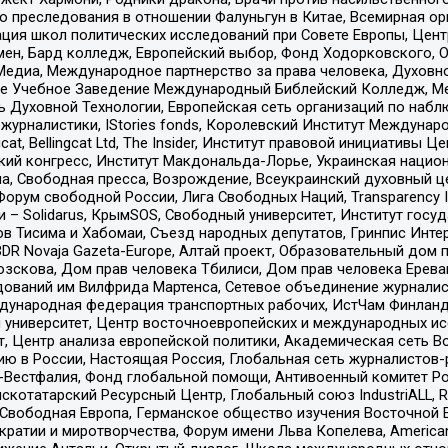
ию преследования в отношении Фалуньгун в Китае, Всемирная о
ация школ политических исследований при Совете Европы, Цен
мен, Бард колледж, Европейский выбор, Фонд Ходорковского,
едиа, Международное партнерство за права человека, Духовно
ое Учебное Заведение Международный Библейский Колледж, М
ь Духовной Технологии, Европейская сеть организаций по наб
урналистики, IStories fonds, Королевский Институт Между
gcat, Bellingcat Ltd, The Insider, Институт правовой инициатив
инский конгресс, Институт Макдональда-Лорье, Украинская нац
, Свободная пресса, Возрождение, Всеукраинский духовный цен
орум свободной России, Лига Свободных Наций, Transparеncy I
– Solidarus, КрымSOS, Свободный университет, Институт госу
в Тисима и Хабомаи, Съезд народных депутатов, Гринпис Инте
DR Novaja Gazeta-Europe, Алтай проект, Образовательный дом 
зскова, Дом прав человека Тбилиси, Дом прав человека Ерева
едований им Вилфрида Мартенса, Сетевое объединение журнали
Международная федерация транспортных рабочих, ИстЧам Финлан
й университет, Центр восточноевропейских и международных и
, Центр анализа европейской политики, Академическая сеть Во
ю в России, Настоящая Россия, Глобальная сеть журналистов
естфалия, Фонд глобальной помощи, Антивоенный комитет России,
татарский Ресурсный Центр, Глобальный союз IndustriALL, Russi
 Свободная Европа, Германское общество изучения Восточной 
и и миротворчества, Форум имени Льва Копелева, American Counci