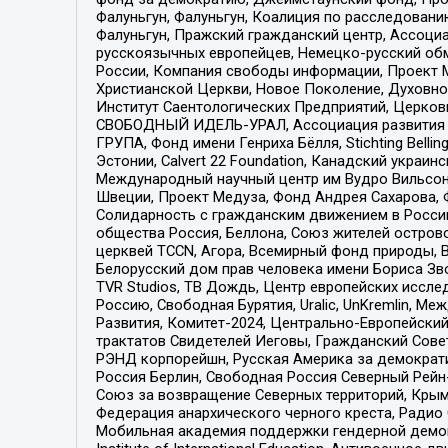
Фалуньгун, Фалуньгун, Коалиция по расследован
Фалуньгун, Пражский гражданский центр, Ассоци
русскоязычных европейцев, Немецко-русский об
России, Компания свободы информации, Проект М
Христианской Церкви, Новое Поколение, Духовн
Институт Саентологических Предприятий, Церков
СВОБОДНЫЙ ИДЕЛЬ-УРАЛ, Ассоциация развития ж
ГРУПА, Фонд имени Генриха Бёлля, Stichting Bellin
Эстонии, Calvert 22 Foundation, Канадский укра
Международный научный центр им Вудро Вильсона
Швеции, Проект Медуза, Фонд Андрея Сахарова, Ф
Солидарность с гражданским движением в России 
общества Россия, Беллона, Союз жителей острово
церквей TCCN, Агора, Всемирный фонд природы, B
Белорусский дом прав человека имени Бориса Зво
TVR Studios, ТВ Дождь, Центр европейских иссл
Россию, Свободная Бурятия, Uralic, UnKremlin, 
Развития, Комитет-2024, Центрально-Европейски
трактатов Свидетелей Иеговы, Гражданский Совет
РЭНД корпорейшн, Русская Америка за демократи
Россия Берлин, Свободная Россия Северный Рейн-В
Союз за возвращение Северных территорий, Крымско
Федерация анархического черного креста, Радио
Мобильная академия поддержки гендерной демократи