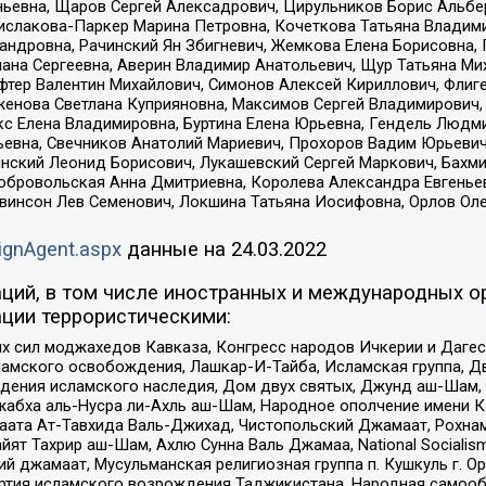
ньевна, Щаров Сергей Алексадрович, Цирульников Борис Альбер
ислакова-Паркер Марина Петровна, Кочеткова Татьяна Владими
сандровна, Рачинский Ян Збигневич, Жемкова Елена Борисовна,
лана Сергеевна, Аверин Владимир Анатольевич, Щур Татьяна М
фтер Валентин Михайлович, Симонов Алексей Кириллович, Флиг
женова Светлана Куприяновна, Максимов Сергей Владимирович, 
кс Елена Владимировна, Буртина Елена Юрьевна, Гендель Людм
евна, Свечников Анатолий Мариевич, Прохоров Вадим Юрьевич
инский Леонид Борисович, Лукашевский Сергей Маркович, Бахм
Добровольская Анна Дмитриевна, Королева Александра Евгенье
евинсон Лев Семенович, Локшина Татьяна Иосифовна, Орлов Ол
ignAgent.aspx
данные на
24.03.2022
ций, в том числе иностранных и международных ор
ции террористическими:
ил моджахедов Кавказа, Конгресс народов Ичкерии и Дагеста
ламского освобождения, Лашкар-И-Тайба, Исламская группа, Дв
ения исламского наследия, Дом двух святых, Джунд аш-Шам, 
жабха аль-Нусра ли-Ахль аш-Шам, Народное ополчение имени К.
ата Ат-Тавхида Валь-Джихад, Чистопольский Джамаат, Рохнам
ят Тахрир аш-Шам, Ахлю Сунна Валь Джамаа, National Socialism
ий джамаат, Мусульманская религиозная группа п. Кушкуль г. 
ртия исламского возрождения Таджикистана, Народная самооб