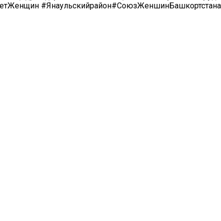
оветЖенщин #Янаульскийрайон#СоюзЖеншинБашкортстан