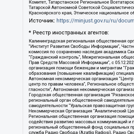
Комитет, Татарстанское Региональное Всетатар
Татарской Автономной Советской Социалистическ
Красноярского края, Этническое национальное о
Источник:
https://minjust.gov.ru/ru/doc
* Реестр иностранных агентов:
Калининградская региональная общественная организация "Экозащита!-Женсовет", Фонд содействия защите прав и свобод граждан "Общественный вердикт", Фонд "Институт Развития Свободы Информации", Частное учреждение "Информационное агентство МЕМО. РУ", Региональная общественная организация "Общественная комиссия по сохранению наследия академика Сахарова", Фонд поддержки свободы прессы, Санкт-Петербургская общественная правозащитная организация "Гражданский контроль", Межрегиональная общественная организация "Информационно-просветительский центр "Мемориал", Региональный Фонд "Центр Защиты Прав Средств Массовой Информации", с 05.12.2023 Фонд "Центр Защиты Прав Средств массовой информации", Региональная общественная благотворительная организация помощи беженцам и мигрантам "Гражданское содействие", Негосударственное образовательное учреждение дополнительного профессионального образования (повышение квалификации) специалистов "АКАДЕМИЯ ПО ПРАВАМ ЧЕЛОВЕКА", Свердловская региональная общественная организация "Сутяжник", Автономная некоммерческая организация "Центр независимых социологических исследований", Союз общественных объединений "Российский исследовательский центр по правам человека", Региональное общественное учреждение научно-информационный центр "МЕМОРИАЛ", Некоммерческая организация "Фонд защиты гласности", Автономная некоммерческая организация "Институт прав человека", Городская общественная организация "Екатеринбургское общество "МЕМОРИАЛ", Городская общественная организация "Рязанское историко-просветительское и правозащитное общество "Мемориал" (Рязанский Мемориал), Челябинский региональный орган общественной самодеятельности – женское общественное объединение "Женщины Евразии", Челябинский региональный орган общественной самодеятельности "Уральская правозащитная группа", Фонд содействия защите здоровья и социальной справедливости имени Андрея Рылькова, Автономная Некоммерческая Организация "Аналитический Центр Юрия Левады", Автономная некоммерческая организация социальной поддержки населения "Проект Апрель", Региональная общественная организация помощи женщинам и детям, находящимся в кризисной ситуации "Информационно-методический центр "Анна", Фонд содействия развитию массовых коммуникаций и правовому просвещению "Так-так-Так", Фонд содействия устойчивому развитию "Серебряная тайга", Свердловский региональный общественный фонд социальных проектов "Новое время", "Idel.Реалии", Кавказ.Реалии, Крым.Реалии, Телеканал Настоящее Время, Татаро-башкирская служба Радио Свобода (Azatliq Radiosi), Радио Свободная Европа/Радио Свобода (PCE/PC), "Сибирь.Реалии", "Фактограф", Благотворительный фонд помощи осужденным и их семьям, Автономная некоммерческая организация "Институт глобализации и социальных движений", Фонд "В защиту прав заключенных", Частное учреждение "Центр поддержки и содействия развитию средств массовой информации", Пензенский региональный общественный благотворительный фонд "Гражданский союз", "Север.Реалии", Некоммерческая организация Фонд "Правовая инициатива", 