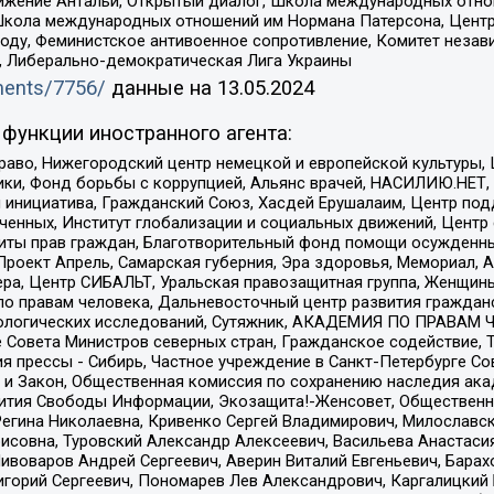
ое движение Антальи, Открытый диалог, Школа международных отн
Школа международных отношений им Нормана Патерсона, Центр
ду, Феминистское антивоенное сопротивление, Комитет независ
а, Либерально-демократическая Лига Украины
uments/7756/
данные на
13.05.2024
функции иностранного агента:
раво, Нижегородский центр немецкой и европейской культуры,
тики, Фонд борьбы с коррупцией, Альянс врачей, НАСИЛИЮ.НЕТ,
я инициатива, Гражданский Союз, Хасдей Ерушалаим, Центр по
юченных, Институт глобализации и социальных движений, Цент
ты прав граждан, Благотворительный фонд помощи осужденным
а, Проект Апрель, Самарская губерния, Эра здоровья, Мемориал
ера, Центр СИБАЛЬТ, Уральская правозащитная группа, Женщины
по правам человека, Дальневосточный центр развития гражданс
ологических исследований, Сутяжник, АКАДЕМИЯ ПО ПРАВАМ Ч
е Совета Министров северных стран, Гражданское содействие,
я прессы - Сибирь, Частное учреждение в Санкт-Петербурге С
 и Закон, Общественная комиссия по сохранению наследия ак
звития Свободы Информации, Экозащита!-Женсовет, Общественн
Регина Николаевна, Кривенко Сергей Владимирович, Милославс
совна, Туровский Александр Алексеевич, Васильева Анастасия
Пивоваров Андрей Сергеевич, Аверин Виталий Евгеньевич, Бара
горий Сергеевич, Пономарев Лев Александрович, Каргалицкий 