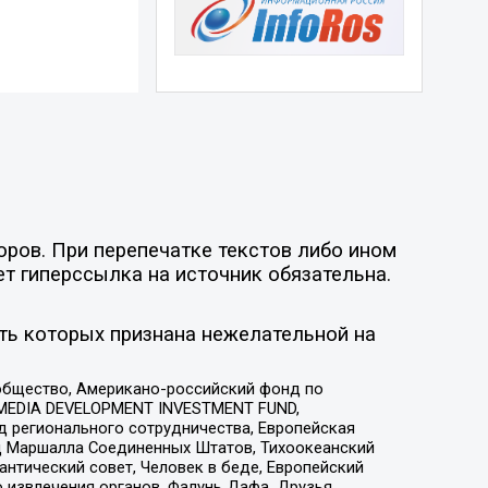
оров. При перепечатке текстов либо ином
ет гиперссылка на источник обязательна.
ть которых признана нежелательной на
общество, Американо-российский фонд по
 MEDIA DEVELOPMENT INVESTMENT FUND,
 регионального сотрудничества, Европейская
 Маршалла Соединенных Штатов, Тихоокеанский
нтический совет, Человек в беде, Европейский
 извлечения органов, Фалунь Дафа, Друзья