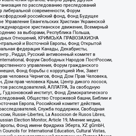
рганизация по расследованию преследований
тр либеральной современности, Форум
 Оксфордский российский фонд, Фонд Будущее
е Управление Евангельских Христиан Украинской
еждународное христианское движение, Всемирный
людению за выборами, Республика Польша,
народных Отношений, КРИМСЬКА ПРАВОЗАХИСНА
ы Центральной и Восточной Европы, Фонд Открытой
иональная федерация Канады, Декабристы,
тр , Риддл, Русский антивоенный комитет в
nternational, Форум Свободных Народов ПостРоссии,
дарственного управления, Форум гражданского
рнешнл, Фонд борьбы с коррупцией Инк, Завет
прав человека Чернигов, Фонд Дом Прав Человека,
н, Дом прав человека Крым, Центр дикого лосося,
стов расследователей, АЛЛАТРА, За свободную
д, Гудзоновский институт, Фонд Демократического
сследований, Общество Сторожевой башни, Библии и
сточная Европа, Российский комитет действия,
-расследователей, Служба поддержки, Свободная
 Russie-Libertes, La Asocicion de Rusos Libres,
an Election Monitor, Article 19, Мнение медиа,
Европы, Фонд имени Фридриха Эберта, XZ gGmbH,
ls for International Education, Cultural Vistas,