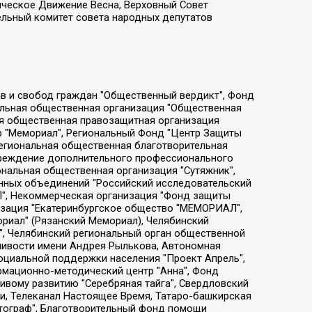
ическое Движение Весна, Верховный Совет
ельный комитет совета народных депутатов
ции социально-правовых программ "Лилит", Дальневосточное общественное движение "Маяк", Санкт-Петербургская ЛГБТ-инициативная группа "Выход", Инициативная группа ЛГБТ+ "Реверс", Алексеев Андрей Викторович, Бекбулатова Таисия Львовна, Беляев Иван Михайлович, Владыкина Елена Сергеевна, Гельман Марат Александрович, Никульшина Вероника Юрьевна, Толоконникова Надежда Андреевна, Шендерович Виктор Анатольевич, Общество с ограниченной ответственностью "Данное сообщение", Общество с ограниченной ответственностью Издательский дом "Новая глава", Айнбиндер Александра Александровна, Московский комьюнити-центр для ЛГБТ+инициатив, Благотворительный фонд развития филантропии, Deutsche Welle (Германия, Kurt-Schumacher-Strasse 3, 53113 Bonn), Борзунова Мария Михайловна, Воробьев Виктор Викторович, Голубева Анна Львовна, Константинова Алла Михайловна, Малкова Ирина Владимировна, Мурадов Мурад Абдулгалимович, Осетинская Елизавета Николаевна, Понасенков Евгений Николаевич, Ганапольский Матвей Юрьевич, Киселев Евгений Алексеевич, Борухович Ирина Григорьевна, Дремин Иван Тимофеевич, Дубровский Дмитрий Викторович, Красноярская региональная общественная организация поддержки и развития альтернативных образовательных технологий и межкультурных коммуникаций "ИНТЕРРА", Маяковская Екатерина Алексеевна, Фейгин Марк Захарович, Филимонов Андрей Викторович, Дзугкоева Регина Николаевна, Доброхотов Роман Александрович, Дудь Юрий Александрович, Елкин Сергей Владимирович, Кругликов Кирилл Игоревич, Сабунаева Мария Леонидовна, Семенов Алексей Владимирович, Шаинян Карен Багратович, Шульман Екатерина Михайловна, Асафьев Артур Валерьевич, Вахштайн Виктор Семенович, Венедиктов Алексей Алексеевич, Лушникова Екатерина Евгеньевна, Волков Леонид Михайлович, Невзоров Александр Глебович, Пархоменко Сергей Борисович, Сироткин Ярослав Николаевич, Кара-Мурза Владимир Владимирович, Баранова Наталья Владимировна, Гозман Леонид Яковлевич, Кагарлицкий Борис Юльевич, Климарев Михаил Валерьевич, Милов Владимир Станиславович, Автономная некоммерческая организация Краснодарский центр современного искусства "Типография", Моргенштерн Алишер Тагирович, Соболь Любовь Эдуардовна, Общество с ограниченной ответственностью "ЛИЗА НОРМ", Каспаров Гарри Кимович, Ходорковский Михаил Борисович, Общество с ограниченной ответственностью "Апрельские тезисы", Данилович Ирина Брониславовна, Кашин Олег Владимирович, Петров Николай Владимирович, Пивоваров Алексей Владимирович, Соколов Михаил Владимирович, Цветкова Юлия Владимировна, Чичваркин Евгений Александрович, Комитет против пыток/Команда против пыток, Общество с ограниченной ответственностью "Первый научный", Общество с ограниченной ответственностью "Вертолет и ко", Белоцерковская Вероника Борисовна, Кац Максим Евгеньевич, Лазарева Татьяна Юрьевна, Шаведдинов Руслан Табризович, Яшин Илья Валерьевич, Общество с ограниченной ответственностью "Иноагент ААВ", Алешковский Дмитрий Петрович, Альбац Евгения Марковна, Быков Дмитрий Львович, Галямина Юлия Евгеньевна, Лойко Сергей Леонидович, Мартынов Кирилл Константинович, Медведев Сергей Александрович, Крашенинников Федор Геннадиевич, Гордеева Катерина Вл