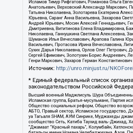
Исламов Тимур Рифгатович, Романова Ольга Евге
Анатольевич, Верховский Александр Маркович, П
Татьяна Николаевна, Золотарева Екатерина Алек
Юрьевна, Саранг Анна Васильевна, Захарова Свет
Андрей Юрьевич, Мосин Алексей Геннадьевич, Ге
Дмитриевна, Вититинова Елена Владимировна, Ба
Николаевна, Ганнушкина Светлана Алексеевна, За
Шуманов Илья Вячеславович, Арапова Галина Юрь
Васильевич, Протасова Ирина Вячеславовна, Лит
Сухих Дарья Николаевна, Орлов Олег Петрович, 
Сергей Ефимович, Золотухин Борис Андреевич, Л
Генри Маркович, Захаров Герман Константинович
Источник:
http://unro.minjust.ru/NKOFore
* Единый федеральный список организа
законодательством Российской Федера
Высший военный Маджлисуль Шура Объединенных с
Исламская группа, Братья-мусульмане, Партия ис
Общество социальных реформ, Общество возрожд
АБТО, Правый сектор, Исламское государство, Д
уа Тагьаля SHAM, АУМ Синрике, Муджахеды джама
сообщество Сеть, Катиба Таухид валь-Джихад, Хай
“Джамаат “Красный пахарь”, Колумбайн, Хатлонск
батальон имени Номана Челебиджихана, Азов, Па