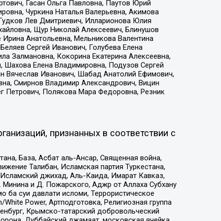
тович, Гасан Ольга Павловна, Паутов Юрий
ровна, Чуркина Наталья Валерьевна, Акимова
 Гудков Лев Дмитриевич, Илларионова Юлия
ихайловна, Щур Николай Алексеевич, Блинушов
е Ирина Анатольевна, Мельникова Валентина
Беляев Сергей Иванович, Голубева Елена
ила Залмановна, Кокорина Екатерина Алексеевна,
, Шахова Елена Владимировна, Подузов Сергей
ин Вячеслав Иванович, Шабад Анатолий Ефимович,
вна, Смирнов Владимир Александрович, Вицин
ег Петрович, Полякова Мара Федоровна, Резник
ганизаций, признанных в соответствии с
на, База, Асбат аль-Ансар, Священная война,
ижение Талибан, Исламская партия Туркестана,
Исламский джихад, Аль-Каида, Имарат Кавказ,
 Минина и Д. Пожарского, Аджр от Аллаха Субхану
о ба суи давлати исломи, Террористическое
/White Power, Артподготовка, Религиозная группа
Оренбург, Крымско-татарский добровольческий
орона, Дуббайский джамаат, московская ячейка,