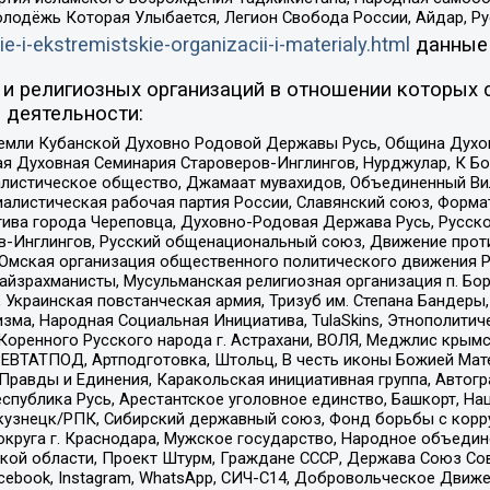
олодёжь Которая Улыбается, Легион Свобода России, Айдар, Р
ie-i-ekstremistskie-organizacii-i-materialy.html
данные
и религиозных организаций в отношении которых 
 деятельности:
земли Кубанской Духовно Родовой Державы Русь, Община Духо
 Духовная Семинария Староверов-Инглингов, Нурджулар, К Бо
листическое общество, Джамаат мувахидов, Объединенный Вил
иалистическая рабочая партия России, Славянский союз, Форма
ива города Череповца, Духовно-Родовая Держава Русь, Русск
-Инглингов, Русский общенациональный союз, Движение против
 Омская организация общественного политического движения Р
йзрахманисты, Мусульманская религиозная организация п. Бо
краинская повстанческая армия, Тризуб им. Степана Бандеры, Бр
зма, Народная Социальная Инициатива, TulaSkins, Этнополитич
оренного Русского народа г. Астрахани, ВОЛЯ, Меджлис крымс
РЕВТАТПОД, Артподготовка, Штольц, В честь иконы Божией Мате
равды и Единения, Каракольская инициативная группа, Автогра
спублика Русь, Арестантское уголовное единство, Башкорт, Наци
окузнецк/РПК, Сибирский державный союз, Фонд борьбы с кор
округа г. Краснодара, Мужское государство, Народное объедин
ой области, Проект Штурм, Граждане СССР, Держава Союз Сов
Facebook, Instagram, WhatsApp, СИЧ-С14, Добровольческое Движ