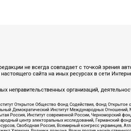
едакции не всегда совпадает с точкой зрения авт
настоящего сайта на иных ресурсах в сети Интерн
ых неправительственных организаций, деятельнос
ститут Открытое Общество Фонд Содействия, Фонд Открытое 
альный Демократический Институт Международных Отношений,
тая Россия, Институт современной России, Черноморский фонд
родный центр электоральных исследований, Германский фонд
рсов, Свободная Россия, Всемирный конгресс украинцев, Атла
ект Хармони, Родники дракона, Врачи против насильственного