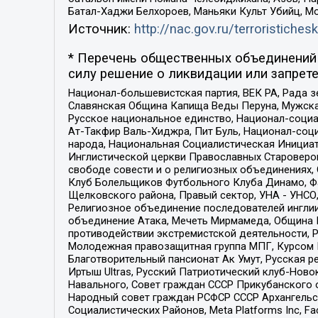
Батал-Хаджи Белхороев, Маньяки Культ Убийц, М
Источник:
http://nac.gov.ru/terroristichesk
* Перечень общественных объединений 
силу решение о ликвидации или запрете
Национал-большевистская партия, ВЕК РА, Рада 
Славянская Община Капища Веды Перуна, Мужская
Русское национальное единство, Национал-социа
Ат-Такфир Валь-Хиджра, Пит Буль, Национал-соц
народа, Национальная Социалистическая Инициат
Инглистической церкви Православных Староверов
свободе совести и о религиозных объединениях,
Клуб Болельщиков Футбольного Клуба Динамо, Фа
Щелковского района, Правый сектор, УНА - УНСО, У
Религиозное объединение последователей инглии
объединение Атака, Мечеть Мирмамеда, Община К
противодействии экстремистской деятельности, 
Молодежная правозащитная группа МПГ, Курсом П
Благотворительный пансионат Ак Умут, Русская ре
Иртыш Ultras, Русский Патриотический клуб-Нов
Навального, Совет граждан СССР Прикубанского 
Народный совет граждан РСФСР СССР Архангельск
Социалистических Районов, Meta Platforms Inc, 