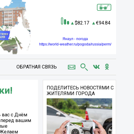
82.17
94.84
Янаул - погода
https://world-weather.ru/pogoda/russia/perm/
ОБРАТНАЯ СВЯЗЬ
ки!
ПОДЕЛИТЕСЬ НОВОСТЯМИ С
ЖИТЕЛЯМИ ГОРОДА
 вас с Днём
е перед вашим
лые
. Желаем