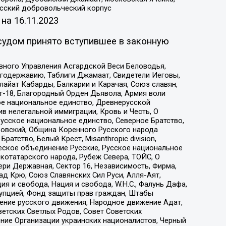
усский добровольческий корпус
 на
16.11.2023
судом принято вступившее в законную
вного Управления Асгардской Веси Беловодья,
годержавию, Таблиги Джамаат, Свидетели Иеговы,
айат Кабарды, Балкарии и Карачая, Союз славян,
т-18, Благородный Орден Дьявола, Армия воли
ое национальное единство, Древнерусской
 нелегальной иммиграции, Кровь и Честь, О
усское национальное единство, Северное Братство,
ровский, Община Коренного Русского народа
атство, Белый Крест, Misanthropic division,
еское объединение Русские, Русское национальное
котатарского народа, Рубеж Севера, ТОЙС, О
ри Державная, Сектор 16, Независимость, Фирма,
д Крю, Союз Славянских Сил Руси, Алля-Аят,
я и свобода, Нация и свобода, W.H.С., Фалунь Дафа,
рупцией, Фонд защиты прав граждан, Штабы
ение русского движения, Народное движение Адат,
етских Светлых Родов, Совет Советских
ение Организации украинских националистов, Черный