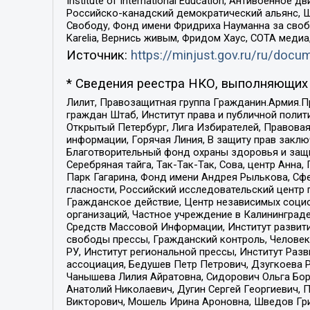
Institute of International Education, Антивоенн
Российско-канадский демократический альянс, 
Свободу, Фонд имени Фридриха Науманна за свобо
Karelia, Вернись живым, Фридом Хаус, СОТА меди
Источник:
https://minjust.gov.ru/ru/doc
* Сведения реестра НКО, выполняющих 
Лилит, Правозащитная группа Гражданин.Армия.П
граждан Штаб, Институт права и публичной поли
Открытый Петербург, Лига Избирателей, Правова
информации, Горячая Линия, В защиту прав закл
Благотворительный фонд охраны здоровья и защи
Серебряная тайга, Так-Так-Так, Сова, центр Анн
Парк Гагарина, Фонд имени Андрея Рылькова, Сф
гласности, Российский исследовательский центр 
Гражданское действие, Центр независимых соци
организаций, Частное учреждение в Калининград
Средств Массовой Информации, Институт развити
свободы прессы, Гражданский контроль, Человек
РУ, Институт региональной прессы, Институт Ра
ассоциация, Бедушев Петр Петрович, Дзугкоева 
Чанышева Лилия Айратовна, Сидорович Ольга Бори
Анатолий Николаевич, Дугин Сергей Георгиевич, 
Викторович, Мошель Ирина Ароновна, Шведов Гри