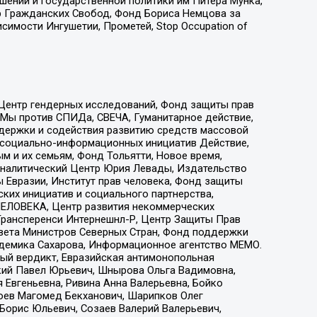
ошений и государственной политики им Питера Мунка,
 Гражданских Свобод, Фонд Бориса Немцова за
имости Ингушетии, Прометей, Stop Occupation of
 Центр гендерных исследований, Фонд защиты прав
 Мы против СПИДа, СВЕЧА, Гуманитарное действие,
ддержки и содействия развитию средств массовой
р социально-информационных инициатив Действие,
 и их семьям, Фонд Тольятти, Новое время,
, Аналитический Центр Юрия Левады, Издательство
 Евразии, Институт прав человека, Фонд защиты
ких инициатив и социального партнерства,
ЕЛОВЕКА, Центр развития некоммерческих
 Трансперенси Интернешнл-Р, Центр Защиты Прав
овета Министров Северных Стран, Фонд поддержки
адемика Сахарова, Информационное агентство МЕМО.
ый вердикт, Евразийская антимонопольная
кий Павел Юрьевич, Шнырова Ольга Вадимовна,
 Евгеньевна, Ривина Анна Валерьевна, Бойко
хоев Магомед Бекханович, Шарипков Олег
Борис Юльевич, Созаев Валерий Валерьевич,