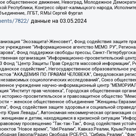
ское общественное движение, Невоград, Молодежное Демократ
ой Республики, Конгресс ойрат-калмыцкого народа, Исполнит
бъединение, ЛГБТ, Я.МЫ Сергей Фургал
uments/7822/
данные на
03.05.2024
Общество с ограниченной ответственностью "Радио Свободная Европа/Радио Свобода", Чешское информационное агентство "MEDIUM-ORIENT", Красноярская региональная общественная организация "Мы против СПИДа", Камалягин Денис Николаевич, Маркелов Сергей Евгеньевич, Пономарев Лев Александрович, Савицкая Людмила Алексеевна, Автономная некоммерческая организация "Центр по работе с проблемой насилия "НАСИЛИЮ.НЕТ", Межрегиональный профессиональный союз работников здравоохранения "Альянс врачей", Юридическое лицо, зарегистрированное в Латвийской Республике, SIA "Medusa Project" (регистрационный номер 40103797863, дата регистрации 10.06.2014), Некоммерческая организация "Фонд по борьбе с коррупцией", Автономная некоммерческая организация "Институт права и публичной политики", Баданин Роман Сергеевич, Гликин Максим Александрович, Железнова Мария Михайловна, Лукьянова Юлия Сергеевна, Маетная Елизавета Витальевна, Маняхин Петр Борисович, Чуракова Ольга Владимировна, Ярош Юлия Петровна, Юридическое лицо "The Insider SIA", зарегистрированное в Риге, Латвийская Республика (дата регистрации 26.06.2015), являющееся администратором доменного имени интернет-издания "The Insider SIA", https://theins.ru, Постернак Алексей Евгеньевич, Рубин Михаил Аркадьевич, Анин Роман Александрович, Юридическое лицо Istories fonds, зарегистрированное в Латвийской Республике (регистрационный номер 50008295751, дата регистрации 24.02.2020), Великовский Дмитрий Александрович, Долинина Ирина Николаевна, Мароховская Алеся Алексеевна, Шлейнов Роман Юрьевич, Шмагун Олеся Валентиновна, Общество с ограниченной ответственностью "Альтаир 2021", Общество с ограниченной ответственностью "Вега 2021", Общество с ограниченной ответственностью "Главный редактор 2021", Общество с ограниченной ответственностью "Ромашки монолит", Важенков Артем Валерьевич, Ивановская областная общественная организация "Центр гендерных исследований", Гурман Юрий Альбертович, Медиапроект "ОВД-Инфо", Егоров Владимир Владимирович, Жилинский Владимир Александрович, Общество с ограниченной ответственностью "ЗП", Иванова София Юрьевна, Карезина Инна Павловна, Кильтау Екатерина Викторовна, Петров Алексей Викторович, Пискунов Сергей Евгеньевич, Смирнов Сергей Сергеевич, Тихонов Михаил Сергеевич, Общество с ограниченной ответственностью "ЖУРНАЛИСТ-ИНОСТРАННЫЙ АГЕНТ", Арапова Галина Юрьевна, Вольтская Татьяна Анатольевна, Американская компания "Mason G.E.S. Anonymous Foundation" (США), являющаяся владельцем интернет-издания https://mnews.world/, Компания "Stichting Bellingcat", зарегистрированная в Нидерландах (дата регистрации 11.07.2018), Захаров Андрей Вячеславович, Клепиковская Екатерина Дмитриевна, Общество с ограниченной ответственностью "МЕМО", Перл Роман Александрович, Симонов Евгений Алексеевич, Соловьева Елена Анатольевна, Сотников Даниил Владимирович, Сурначева Елизавета Дмитриевна, Автономная некоммерческая организация по защите прав человека и информированию населения "Якутия – Наше Мнение", Общество с ограниченной ответственностью "Москоу диджитал медиа", с 26.01.2023 Общество с ограниченной ответственностью "Чайка Белые сады", Ветошкина Валерия Валерьевна, Заговора Максим Александрович, Межрегиональное общественное движение "Российская ЛГБТ - сеть", Оленичев Максим Владимирович, Павлов Иван Юрьевич, Скворцова Елена Сергеевна, Общество с ограниченной ответственностью "Как бы инагент", Кочетков Игорь Викторович, Общество с ограниченной ответственностью "Честные выборы", Еланчик Олег Александрович, Общество с ограниченной ответственностью "Нобелевский призыв", Гималова Регина Эмилевна, Григорьев Андрей Валерьевич, Григорьева Алина Александровна, Ассоциация по содействию защите прав призывников, альтернативнослужащих и военнослужащих "Правозащитная группа "Гражданин.Армия.Право", Хисамова Регина Фаритовна, Автономная некоммерческая организация по реализа