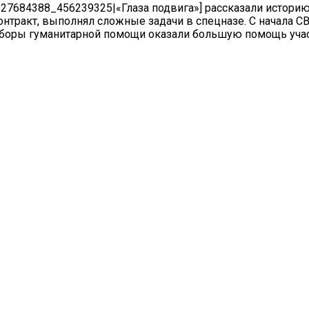
-227684388_456239325|«Глаза подвига»] рассказали истори
нтракт, выполнял сложные задачи в спецназе. С начала С
и сборы гуманитарной помощи оказали большую помощь уча