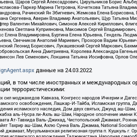
ньевна, Щаров Сергей Алексадрович, Цирульников Борис Альбер
ислакова-Паркер Марина Петровна, Кочеткова Татьяна Владими
сандровна, Рачинский Ян Збигневич, Жемкова Елена Борисовна,
лана Сергеевна, Аверин Владимир Анатольевич, Щур Татьяна М
фтер Валентин Михайлович, Симонов Алексей Кириллович, Флиг
женова Светлана Куприяновна, Максимов Сергей Владимирович, 
кс Елена Владимировна, Буртина Елена Юрьевна, Гендель Людм
евна, Свечников Анатолий Мариевич, Прохоров Вадим Юрьевич
инский Леонид Борисович, Лукашевский Сергей Маркович, Бахм
Добровольская Анна Дмитриевна, Королева Александра Евгенье
евинсон Лев Семенович, Локшина Татьяна Иосифовна, Орлов Ол
ignAgent.aspx
данные на
24.03.2022
ций, в том числе иностранных и международных ор
ции террористическими:
ил моджахедов Кавказа, Конгресс народов Ичкерии и Дагеста
ламского освобождения, Лашкар-И-Тайба, Исламская группа, Дв
ения исламского наследия, Дом двух святых, Джунд аш-Шам, 
жабха аль-Нусра ли-Ахль аш-Шам, Народное ополчение имени К.
ата Ат-Тавхида Валь-Джихад, Чистопольский Джамаат, Рохнам
ят Тахрир аш-Шам, Ахлю Сунна Валь Джамаа, National Socialism
ий джамаат, Мусульманская религиозная группа п. Кушкуль г. 
ртия исламского возрождения Таджикистана, Народная самооб