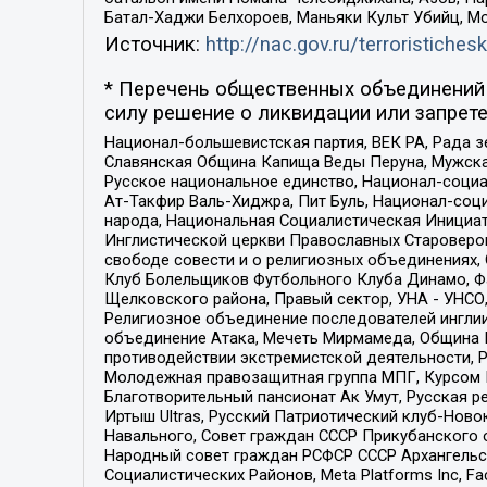
Батал-Хаджи Белхороев, Маньяки Культ Убийц, М
Источник:
http://nac.gov.ru/terroristichesk
* Перечень общественных объединений 
силу решение о ликвидации или запрете
Национал-большевистская партия, ВЕК РА, Рада 
Славянская Община Капища Веды Перуна, Мужская
Русское национальное единство, Национал-социа
Ат-Такфир Валь-Хиджра, Пит Буль, Национал-соц
народа, Национальная Социалистическая Инициат
Инглистической церкви Православных Староверов
свободе совести и о религиозных объединениях,
Клуб Болельщиков Футбольного Клуба Динамо, Фа
Щелковского района, Правый сектор, УНА - УНСО, У
Религиозное объединение последователей инглии
объединение Атака, Мечеть Мирмамеда, Община К
противодействии экстремистской деятельности, 
Молодежная правозащитная группа МПГ, Курсом П
Благотворительный пансионат Ак Умут, Русская ре
Иртыш Ultras, Русский Патриотический клуб-Нов
Навального, Совет граждан СССР Прикубанского 
Народный совет граждан РСФСР СССР Архангельск
Социалистических Районов, Meta Platforms Inc, 