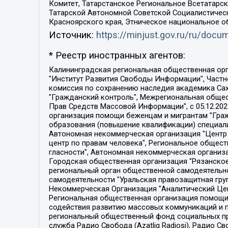
Комитет, Татарстанское Региональное Всетатар
Татарской Автономной Советской Социалистическ
Красноярского края, Этническое национальное о
Источник:
https://minjust.gov.ru/ru/doc
* Реестр иностранных агентов:
Калининградская региональная общественная организация "Экозащита!-Женсовет", Фонд содействия защите прав и свобод граждан "Общественный вердикт", Фонд "Институт Развития Свободы Информации", Частное учреждение "Информационное агентство МЕМО. РУ", Региональная общественная организация "Общественная комиссия по сохранению наследия академика Сахарова", Фонд поддержки свободы прессы, Санкт-Петербургская общественная правозащитная организация "Гражданский контроль", Межрегиональная общественная организация "Информационно-просветительский центр "Мемориал", Региональный Фонд "Центр Защиты Прав Средств Массовой Информации", с 05.12.2023 Фонд "Центр Защиты Прав Средств массовой информации", Региональная общественная благотворительная организация помощи беженцам и мигрантам "Гражданское содействие", Негосударственное образовательное учреждение дополнительного профессионального образования (повышение квалификации) специалистов "АКАДЕМИЯ ПО ПРАВАМ ЧЕЛОВЕКА", Свердловская региональная общественная организация "Сутяжник", Автономная некоммерческая организация "Центр независимых социологических исследований", Союз общественных объединений "Российский исследовательский центр по правам человека", Региональное общественное учреждение научно-информационный центр "МЕМОРИАЛ", Некоммерческая организация "Фонд защиты гласности", Автономная некоммерческая организация "Институт прав человека", Городская общественная организация "Екатеринбургское общество "МЕМОРИАЛ", Городская общественная организация "Рязанское историко-просветительское и правозащитное общество "Мемориал" (Рязанский Мемориал), Челябинский региональный орган общественной самодеятельности – женское общественное объединение "Женщины Евразии", Челябинский региональный орган общественной самодеятельности "Уральская правозащитная группа", Фонд содействия защите здоровья и социальной справедливости имени Андрея Рылькова, Автономная Некоммерческая Организация "Аналитический Центр Юрия Левады", Автономная некоммерческая организация социальной поддержки населения "Проект Апрель", Региональная общественная организация помощи женщинам и детям, находящимся в кризисной ситуации "Информационно-методический центр "Анна", Фонд содействия развитию массовых коммуникаций и правовому просвещению "Так-так-Так", Фонд содействия устойчивому развитию "Серебряная тайга", Свердловский региональный общественный фонд социальных проектов "Новое время", "Idel.Реалии", Кавказ.Реалии, Крым.Реалии, Телеканал Настоящее Время, Татаро-башкирская служба Радио Свобода (Azatliq Radiosi), Радио Свободная Европа/Радио Свобода (PCE/PC), "Сибирь.Реалии", "Фактограф", Благотворительный фонд помощи осужденным и их семьям, Автономная некоммерческая организация "Институт глобализации и социальных движений", Фонд "В защиту прав заключенных", Частное учреждение "Центр поддержки и содействия развитию средств массовой информации", Пензенский региональный общественный благотворительный фонд "Гражданский союз", "Север.Реалии", Некоммерческая организация Фонд "Правовая инициатива", 