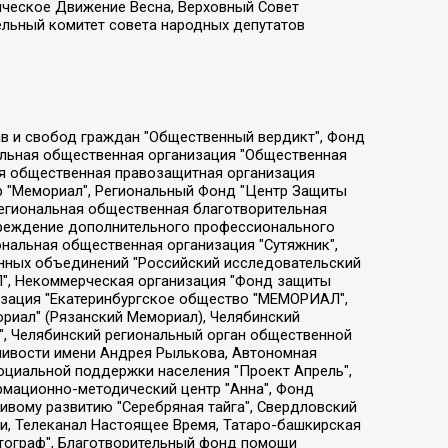
ическое Движение Весна, Верховный Совет
ельный комитет совета народных депутатов
ции социально-правовых программ "Лилит", Дальневосточное общественное движение "Маяк", Санкт-Петербургская ЛГБТ-инициативная группа "Выход", Инициативная группа ЛГБТ+ "Реверс", Алексеев Андрей Викторович, Бекбулатова Таисия Львовна, Беляев Иван Михайлович, Владыкина Елена Сергеевна, Гельман Марат Александрович, Никульшина Вероника Юрьевна, Толоконникова Надежда Андреевна, Шендерович Виктор Анатольевич, Общество с ограниченной ответственностью "Данное сообщение", Общество с ограниченной ответственностью Издательский дом "Новая глава", Айнбиндер Александра Александровна, Московский комьюнити-центр для ЛГБТ+инициатив, Благотворительный фонд развития филантропии, Deutsche Welle (Германия, Kurt-Schumacher-Strasse 3, 53113 Bonn), Борзунова Мария Михайловна, Воробьев Виктор Викторович, Голубева Анна Львовна, Константинова Алла Михайловна, Малкова Ирина Владимировна, Мурадов Мурад Абдулгалимович, Осетинская Елизавета Николаевна, Понасенков Евгений Николаевич, Ганапольский Матвей Юрьевич, Киселев Евгений Алексеевич, Борухович Ирина Григорьевна, Дремин Иван Тимофеевич, Дубровский Дмитрий Викторович, Красноярская региональная общественная организация поддержки и развития альтернативных образовательных технологий и межкультурных коммуникаций "ИНТЕРРА", Маяковская Екатерина Алексеевна, Фейгин Марк Захарович, Филимонов Андрей Викторович, Дзугкоева Регина Николаевна, Доброхотов Роман Александрович, Дудь Юрий Александрович, Елкин Сергей Владимирович, Кругликов Кирилл Игоревич, Сабунаева Мария Леонидовна, Семенов Алексей Владимирович, Шаинян Карен Багратович, Шульман Екатерина Михайловна, Асафьев Артур Валерьевич, Вахштайн Виктор Семенович, Венедиктов Алексей Алексеевич, Лушникова Екатерина Евгеньевна, Волков Леонид Михайлович, Невзоров Александр Глебович, Пархоменко Сергей Борисович, Сироткин Ярослав Николаевич, Кара-Мурза Владимир Владимирович, Баранова Наталья Владимировна, Гозман Леонид Яковлевич, Кагарлицкий Борис Юльевич, Климарев Михаил Валерьевич, Милов Владимир Станиславович, Автономная некоммерческая организация Краснодарский центр современного искусства "Типография", Моргенштерн Алишер Тагирович, Соболь Любовь Эдуардовна, Общество с ограниченной ответственностью "ЛИЗА НОРМ", Каспаров Гарри Кимович, Ходорковский Михаил Борисович, Общество с ограниченной ответственностью "Апрельские тезисы", Данилович Ирина Брониславовна, Кашин Олег Владимирович, Петров Николай Владимирович, Пивоваров Алексей Владимирович, Соколов Михаил Владимирович, Цветкова Юлия Владимировна, Чичваркин Евгений Александрович, Комитет против пыток/Команда против пыток, Общество с ограниченной ответственностью "Первый научный", Общество с ограниченной ответственностью "Вертолет и ко", Белоцерковская Вероника Борисовна, Кац Максим Евгеньевич, Лазарева Татьяна Юрьевна, Шаведдинов Руслан Табризович, Яшин Илья Валерьевич, Общество с ограниченной ответственностью "Иноагент ААВ", Алешковский Дмитрий Петрович, Альбац Евгения Марковна, Быков Дмитрий Львович, Галямина Юлия Евгеньевна, Лойко Сергей Леонидович, Мартынов Кирилл Константинович, Медведев Сергей Александрович, Крашенинников Федор Геннадиевич, Гордеева Катерина Вл