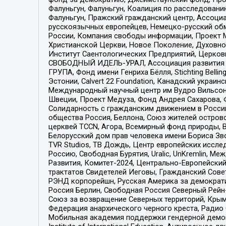
Фалуньгун, Фалуньгун, Коалиция по расследован
Фалуньгун, Пражский гражданский центр, Ассоци
русскоязычных европейцев, Немецко-русский об
России, Компания свободы информации, Проект М
Христианской Церкви, Новое Поколение, Духовн
Институт Саентологических Предприятий, Церков
СВОБОДНЫЙ ИДЕЛЬ-УРАЛ, Ассоциация развития ж
ГРУПА, Фонд имени Генриха Бёлля, Stichting Bellin
Эстонии, Calvert 22 Foundation, Канадский укра
Международный научный центр им Вудро Вильсона
Швеции, Проект Медуза, Фонд Андрея Сахарова, Ф
Солидарность с гражданским движением в России 
общества Россия, Беллона, Союз жителей острово
церквей TCCN, Агора, Всемирный фонд природы, B
Белорусский дом прав человека имени Бориса Зво
TVR Studios, ТВ Дождь, Центр европейских иссл
Россию, Свободная Бурятия, Uralic, UnKremlin, 
Развития, Комитет-2024, Центрально-Европейски
трактатов Свидетелей Иеговы, Гражданский Совет
РЭНД корпорейшн, Русская Америка за демократи
Россия Берлин, Свободная Россия Северный Рейн-В
Союз за возвращение Северных территорий, Крымско
Федерация анархического черного креста, Радио
Мобильная академия поддержки гендерной демократи