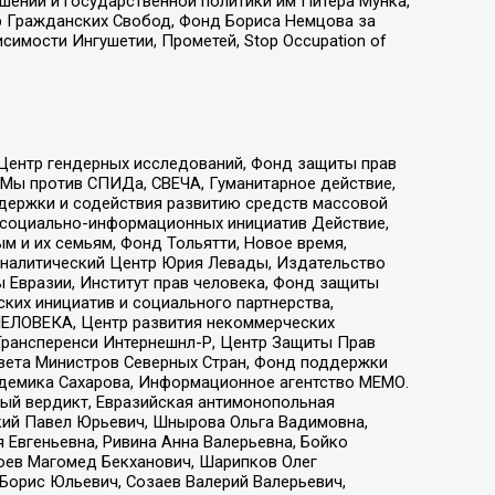
ошений и государственной политики им Питера Мунка,
 Гражданских Свобод, Фонд Бориса Немцова за
имости Ингушетии, Прометей, Stop Occupation of
 Центр гендерных исследований, Фонд защиты прав
 Мы против СПИДа, СВЕЧА, Гуманитарное действие,
ддержки и содействия развитию средств массовой
р социально-информационных инициатив Действие,
 и их семьям, Фонд Тольятти, Новое время,
, Аналитический Центр Юрия Левады, Издательство
 Евразии, Институт прав человека, Фонд защиты
ких инициатив и социального партнерства,
ЕЛОВЕКА, Центр развития некоммерческих
 Трансперенси Интернешнл-Р, Центр Защиты Прав
овета Министров Северных Стран, Фонд поддержки
адемика Сахарова, Информационное агентство МЕМО.
ый вердикт, Евразийская антимонопольная
кий Павел Юрьевич, Шнырова Ольга Вадимовна,
 Евгеньевна, Ривина Анна Валерьевна, Бойко
хоев Магомед Бекханович, Шарипков Олег
Борис Юльевич, Созаев Валерий Валерьевич,