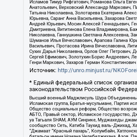
Исламов Тимур Рифгатович, Романова Ольга Евге
Анатольевич, Верховский Александр Маркович, П
Татьяна Николаевна, Золотарева Екатерина Алек
Юрьевна, Саранг Анна Васильевна, Захарова Свет
Андрей Юрьевич, Мосин Алексей Геннадьевич, Ге
Дмитриевна, Вититинова Елена Владимировна, Ба
Николаевна, Ганнушкина Светлана Алексеевна, За
Шуманов Илья Вячеславович, Арапова Галина Юрь
Васильевич, Протасова Ирина Вячеславовна, Лит
Сухих Дарья Николаевна, Орлов Олег Петрович, 
Сергей Ефимович, Золотухин Борис Андреевич, Л
Генри Маркович, Захаров Герман Константинович
Источник:
http://unro.minjust.ru/NKOFore
* Единый федеральный список организа
законодательством Российской Федера
Высший военный Маджлисуль Шура Объединенных с
Исламская группа, Братья-мусульмане, Партия ис
Общество социальных реформ, Общество возрожд
АБТО, Правый сектор, Исламское государство, Д
уа Тагьаля SHAM, АУМ Синрике, Муджахеды джама
сообщество Сеть, Катиба Таухид валь-Джихад, Хай
“Джамаат “Красный пахарь”, Колумбайн, Хатлонск
батальон имени Номана Челебиджихана, Азов, Па