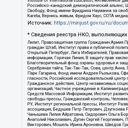
Institute of International Education, Антивоенн
Российско-канадский демократический альянс, 
Свободу, Фонд имени Фридриха Науманна за свобо
Karelia, Вернись живым, Фридом Хаус, СОТА меди
Источник:
https://minjust.gov.ru/ru/doc
* Сведения реестра НКО, выполняющих 
Лилит, Правозащитная группа Гражданин.Армия.П
граждан Штаб, Институт права и публичной поли
Открытый Петербург, Лига Избирателей, Правова
информации, Горячая Линия, В защиту прав закл
Благотворительный фонд охраны здоровья и защи
Серебряная тайга, Так-Так-Так, Сова, центр Анн
Парк Гагарина, Фонд имени Андрея Рылькова, Сф
гласности, Российский исследовательский центр 
Гражданское действие, Центр независимых соци
организаций, Частное учреждение в Калининград
Средств Массовой Информации, Институт развити
свободы прессы, Гражданский контроль, Человек
РУ, Институт региональной прессы, Институт Ра
ассоциация, Бедушев Петр Петрович, Дзугкоева 
Чанышева Лилия Айратовна, Сидорович Ольга Бори
Анатолий Николаевич, Дугин Сергей Георгиевич, 
Викторович, Мошель Ирина Ароновна, Шведов Гри