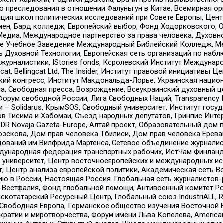
ию преследования в отношении Фалуньгун в Китае, Всемирная о
ация школ политических исследований при Совете Европы, Цен
мен, Бард колледж, Европейский выбор, Фонд Ходорковского,
едиа, Международное партнерство за права человека, Духовно
ое Учебное Заведение Международный Библейский Колледж, М
ь Духовной Технологии, Европейская сеть организаций по наб
урналистики, IStories fonds, Королевский Институт Между
gcat, Bellingcat Ltd, The Insider, Институт правовой инициатив
инский конгресс, Институт Макдональда-Лорье, Украинская нац
, Свободная пресса, Возрождение, Всеукраинский духовный цен
орум свободной России, Лига Свободных Наций, Transparеncy I
– Solidarus, КрымSOS, Свободный университет, Институт госу
в Тисима и Хабомаи, Съезд народных депутатов, Гринпис Инте
DR Novaja Gazeta-Europe, Алтай проект, Образовательный дом 
зскова, Дом прав человека Тбилиси, Дом прав человека Ерева
едований им Вилфрида Мартенса, Сетевое объединение журнали
Международная федерация транспортных рабочих, ИстЧам Финлан
й университет, Центр восточноевропейских и международных и
, Центр анализа европейской политики, Академическая сеть Во
ю в России, Настоящая Россия, Глобальная сеть журналистов
естфалия, Фонд глобальной помощи, Антивоенный комитет России,
татарский Ресурсный Центр, Глобальный союз IndustriALL, Russi
 Свободная Европа, Германское общество изучения Восточной 
и и миротворчества, Форум имени Льва Копелева, American Counci