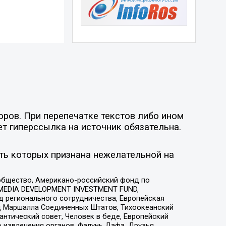
оров. При перепечатке текстов либо ином
ет гиперссылка на источник обязательна.
ть которых признана нежелательной на
общество, Американо-российский фонд по
 MEDIA DEVELOPMENT INVESTMENT FUND,
 регионального сотрудничества, Европейская
 Маршалла Соединенных Штатов, Тихоокеанский
нтический совет, Человек в беде, Европейский
 извлечения органов, Фалунь Дафа, Друзья