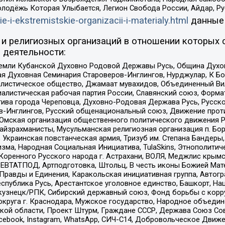
олодёжь Которая Улыбается, Легион Свобода России, Айдар, Р
ie-i-ekstremistskie-organizacii-i-materialy.html
данные
и религиозных организаций в отношении которых 
 деятельности:
земли Кубанской Духовно Родовой Державы Русь, Община Духо
 Духовная Семинария Староверов-Инглингов, Нурджулар, К Бо
листическое общество, Джамаат мувахидов, Объединенный Вил
иалистическая рабочая партия России, Славянский союз, Форма
ива города Череповца, Духовно-Родовая Держава Русь, Русск
-Инглингов, Русский общенациональный союз, Движение против
 Омская организация общественного политического движения Р
йзрахманисты, Мусульманская религиозная организация п. Бо
краинская повстанческая армия, Тризуб им. Степана Бандеры, Бр
зма, Народная Социальная Инициатива, TulaSkins, Этнополитич
оренного Русского народа г. Астрахани, ВОЛЯ, Меджлис крымс
РЕВТАТПОД, Артподготовка, Штольц, В честь иконы Божией Мате
равды и Единения, Каракольская инициативная группа, Автогра
спублика Русь, Арестантское уголовное единство, Башкорт, Наци
окузнецк/РПК, Сибирский державный союз, Фонд борьбы с кор
округа г. Краснодара, Мужское государство, Народное объедин
ой области, Проект Штурм, Граждане СССР, Держава Союз Сов
Facebook, Instagram, WhatsApp, СИЧ-С14, Добровольческое Движ