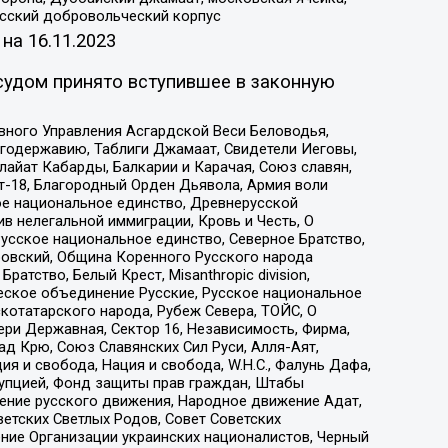
усский добровольческий корпус
 на
16.11.2023
судом принято вступившее в законную
вного Управления Асгардской Веси Беловодья,
годержавию, Таблиги Джамаат, Свидетели Иеговы,
айат Кабарды, Балкарии и Карачая, Союз славян,
т-18, Благородный Орден Дьявола, Армия воли
ое национальное единство, Древнерусской
 нелегальной иммиграции, Кровь и Честь, О
усское национальное единство, Северное Братство,
ровский, Община Коренного Русского народа
атство, Белый Крест, Misanthropic division,
еское объединение Русские, Русское национальное
котатарского народа, Рубеж Севера, ТОЙС, О
ри Державная, Сектор 16, Независимость, Фирма,
д Крю, Союз Славянских Сил Руси, Алля-Аят,
я и свобода, Нация и свобода, W.H.С., Фалунь Дафа,
рупцией, Фонд защиты прав граждан, Штабы
ение русского движения, Народное движение Адат,
етских Светлых Родов, Совет Советских
ение Организации украинских националистов, Черный