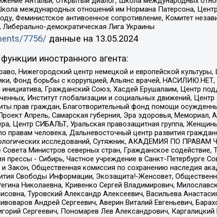
ое движение Антальи, Открытый диалог, Школа международных отн
Школа международных отношений им Нормана Патерсона, Центр
ду, Феминистское антивоенное сопротивление, Комитет независ
а, Либерально-демократическая Лига Украины
uments/7756/
данные на
13.05.2024
функции иностранного агента:
раво, Нижегородский центр немецкой и европейской культуры,
тики, Фонд борьбы с коррупцией, Альянс врачей, НАСИЛИЮ.НЕТ,
я инициатива, Гражданский Союз, Хасдей Ерушалаим, Центр по
юченных, Институт глобализации и социальных движений, Цент
ты прав граждан, Благотворительный фонд помощи осужденным
а, Проект Апрель, Самарская губерния, Эра здоровья, Мемориал
ера, Центр СИБАЛЬТ, Уральская правозащитная группа, Женщины
по правам человека, Дальневосточный центр развития гражданс
ологических исследований, Сутяжник, АКАДЕМИЯ ПО ПРАВАМ Ч
е Совета Министров северных стран, Гражданское содействие,
я прессы - Сибирь, Частное учреждение в Санкт-Петербурге С
 и Закон, Общественная комиссия по сохранению наследия ак
звития Свободы Информации, Экозащита!-Женсовет, Общественн
Регина Николаевна, Кривенко Сергей Владимирович, Милославс
совна, Туровский Александр Алексеевич, Васильева Анастасия
Пивоваров Андрей Сергеевич, Аверин Виталий Евгеньевич, Бара
горий Сергеевич, Пономарев Лев Александрович, Каргалицкий 