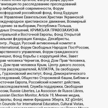
рганизация по расследованию преследований
тр либеральной современности, Форум
 Оксфордский российский фонд, Фонд Будущее
е Управление Евангельских Христиан Украинской
еждународное христианское движение, Всемирный
людению за выборами, Республика Польша,
народных Отношений, КРИМСЬКА ПРАВОЗАХИСНА
ы Центральной и Восточной Европы, Фонд Открытой
иональная федерация Канады, Декабристы,
тр , Риддл, Русский антивоенный комитет в
nternational, Форум Свободных Народов ПостРоссии,
дарственного управления, Форум гражданского
рнешнл, Фонд борьбы с коррупцией Инк, Завет
прав человека Чернигов, Фонд Дом Прав Человека,
н, Дом прав человека Крым, Центр дикого лосося,
стов расследователей, АЛЛАТРА, За свободную
д, Гудзоновский институт, Фонд Демократического
сследований, Общество Сторожевой башни, Библии и
сточная Европа, Российский комитет действия,
-расследователей, Служба поддержки, Свободная
 Russie-Libertes, La Asocicion de Rusos Libres,
an Election Monitor, Article 19, Мнение медиа,
Европы, Фонд имени Фридриха Эберта, XZ gGmbH,
ls for International Education, Cultural Vistas,