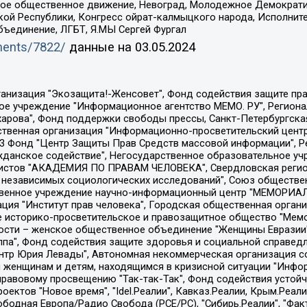
ское общественное движение, Невоград, Молодежное Демократ
ой Республики, Конгресс ойрат-калмыцкого народа, Исполнит
бъединение, ЛГБТ, Я.МЫ Сергей Фургал
uments/7822/
данные на
03.05.2024
Общество с ограниченной ответственностью "Радио Свободная Европа/Радио Свобода", Чешское информационное агентство "MEDIUM-ORIENT", Красноярская региональная общественная организация "Мы против СПИДа", Камалягин Денис Николаевич, Маркелов Сергей Евгеньевич, Пономарев Лев Александрович, Савицкая Людмила Алексеевна, Автономная некоммерческая организация "Центр по работе с проблемой насилия "НАСИЛИЮ.НЕТ", Межрегиональный профессиональный союз работников здравоохранения "Альянс врачей", Юридическое лицо, зарегистрированное в Латвийской Республике, SIA "Medusa Project" (регистрационный номер 40103797863, дата регистрации 10.06.2014), Некоммерческая организация "Фонд по борьбе с коррупцией", Автономная некоммерческая организация "Институт права и публичной политики", Баданин Роман Сергеевич, Гликин Максим Александрович, Железнова Мария Михайловна, Лукьянова Юлия Сергеевна, Маетная Елизавета Витальевна, Маняхин Петр Борисович, Чуракова Ольга Владимировна, Ярош Юлия Петровна, Юридическое лицо "The Insider SIA", зарегистрированное в Риге, Латвийская Республика (дата регистрации 26.06.2015), являющееся администратором доменного имени интернет-издания "The Insider SIA", https://theins.ru, Постернак Алексей Евгеньевич, Рубин Михаил Аркадьевич, Анин Роман Александрович, Юридическое лицо Istories fonds, зарегистрированное в Латвийской Республике (регистрационный номер 50008295751, дата регистрации 24.02.2020), Великовский Дмитрий Александрович, Долинина Ирина Николаевна, Мароховская Алеся Алексеевна, Шлейнов Роман Юрьевич, Шмагун Олеся Валентиновна, Общество с ограниченной ответственностью "Альтаир 2021", Общество с ограниченной ответственностью "Вега 2021", Общество с ограниченной ответственностью "Главный редактор 2021", Общество с ограниченной ответственностью "Ромашки монолит", Важенков Артем Валерьевич, Ивановская областная общественная организация "Центр гендерных исследований", Гурман Юрий Альбертович, Медиапроект "ОВД-Инфо", Егоров Владимир Владимирович, Жилинский Владимир Александрович, Общество с ограниченной ответственностью "ЗП", Иванова София Юрьевна, Карезина Инна Павловна, Кильтау Екатерина Викторовна, Петров Алексей Викторович, Пискунов Сергей Евгеньевич, Смирнов Сергей Сергеевич, Тихонов Михаил Сергеевич, Общество с ограниченной ответственностью "ЖУРНАЛИСТ-ИНОСТРАННЫЙ АГЕНТ", Арапова Галина Юрьевна, Вольтская Татьяна Анатольевна, Американская компания "Mason G.E.S. Anonymous Foundation" (США), являющаяся владельцем интернет-издания https://mnews.world/, Компания "Stichting Bellingcat", зарегистрированная в Нидерландах (дата регистрации 11.07.2018), Захаров Андрей Вячеславович, Клепиковская Екатерина Дмитриевна, Общество с ограниченной ответственностью "МЕМО", Перл Роман Александрович, Симонов Евгений Алексеевич, Соловьева Елена Анатольевна, Сотников Даниил Владимирович, Сурначева Елизавета Дмитриевна, Автономная некоммерческая организация по защите прав человека и информированию населения "Якутия – Наше Мнение", Общество с ограниченной ответственностью "Москоу диджитал медиа", с 26.01.2023 Общество с ограниченной ответственностью "Чайка Белые сады", Ветошкина Валерия Валерьевна, Заговора Максим Александрович, Межрегиональное общественное движение "Российская ЛГБТ - сеть", Оленичев Максим Владимирович, Павлов Иван Юрьевич, Скворцова Елена Сергеевна, Общество с ограниченной ответственностью "Как бы инагент", Кочетков Игорь Викторович, Общество с ограниченной ответственностью "Честные выборы", Еланчик Олег Александрович, Общество с ограниченной ответственностью "Нобелевский призыв", Гималова Регина Эмилевна, Григорьев Андрей Валерьевич, Григорьева Алина Александровна, Ассоциация по содействию защите прав призывников, альтернативнослужащих и военнослужащих "Правозащитная группа "Гражданин.Армия.Право", Хисамова Регина Фаритовна, Автономная некоммерческая организация по реализа