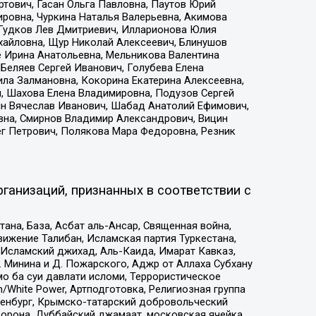
тович, Гасан Ольга Павловна, Паутов Юрий
ровна, Чуркина Наталья Валерьевна, Акимова
 Гудков Лев Дмитриевич, Илларионова Юлия
ихайловна, Щур Николай Алексеевич, Блинушов
е Ирина Анатольевна, Мельникова Валентина
Беляев Сергей Иванович, Голубева Елена
ила Залмановна, Кокорина Екатерина Алексеевна,
, Шахова Елена Владимировна, Подузов Сергей
ин Вячеслав Иванович, Шабад Анатолий Ефимович,
вна, Смирнов Владимир Александрович, Вицин
ег Петрович, Полякова Мара Федоровна, Резник
ганизаций, признанных в соответствии с
на, База, Асбат аль-Ансар, Священная война,
ижение Талибан, Исламская партия Туркестана,
Исламский джихад, Аль-Каида, Имарат Кавказ,
 Минина и Д. Пожарского, Аджр от Аллаха Субхану
о ба суи давлати исломи, Террористическое
/White Power, Артподготовка, Религиозная группа
Оренбург, Крымско-татарский добровольческий
орона, Дуббайский джамаат, московская ячейка,