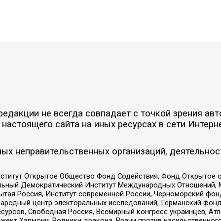
едакции не всегда совпадает с точкой зрения авт
настоящего сайта на иных ресурсах в сети Интерн
ых неправительственных организаций, деятельнос
ститут Открытое Общество Фонд Содействия, Фонд Открытое 
альный Демократический Институт Международных Отношений,
тая Россия, Институт современной России, Черноморский фонд
родный центр электоральных исследований, Германский фонд
рсов, Свободная Россия, Всемирный конгресс украинцев, Атла
ект Хармони, Родники дракона, Врачи против насильственного