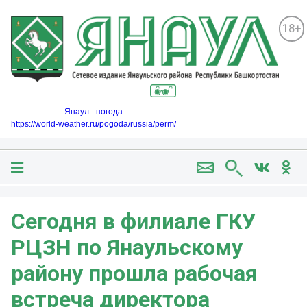
18+
Янаул - погода
https://world-weather.ru/pogoda/russia/perm/
Сегодня в филиале ГКУ
РЦЗН по Янаульскому
району прошла рабочая
встреча директора