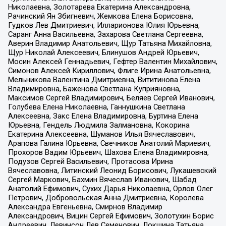
Николаевна, Золотарева Екатерина Александровна,
Рачинский Ян Збигневич, Жемкова Елена Борисовна,
Гудков Лев Дмитриевич, Илларионова Юлия Юрьевна,
Саранг Анна Васильевна, Захарова Светлана Сергеевна,
Аверин Владимир Анатольевич, Щур Татьяна Михайловна,
Щур Николай Алексеевич, Блинушов Андрей Юрьевич,
Мосин Алексей Геннадьевич, Гефтер Валентин Михайлович,
Симонов Алексей Кириллович, Флиге Ирина Анатольевна,
Мельникова Валентина Дмитриевна, Вититинова Елена
Владимировна, Баженова Светлана Куприяновна,
Максимов Сергей Владимирович, Беляев Сергей Иванович,
Голубева Елена Николаевна, Ганнушкина Светлана
Алексеевна, Закс Елена Владимировна, Буртина Елена
Юрьевна, Гендель Людмила Залмановна, Кокорина
Екатерина Алексеевна, Шуманов Илья Вячеславович,
Арапова Галина Юрьевна, Свечников Анатолий Мариевич,
Прохоров Вадим Юрьевич, Шахова Елена Владимировна,
Подузов Сергей Васильевич, Протасова Ирина
Вячеславовна, Литинский Леонид Борисович, Лукашевский
Сергей Маркович, Бахмин Вячеслав Иванович, Шабад
Анатолий Ефимович, Сухих Дарья Николаевна, Орлов Олег
Петрович, Добровольская Анна Дмитриевна, Королева
Александра Евгеньевна, Смирнов Владимир
Александрович, Вицин Сергей Ефимович, Золотухин Борис
Андреевич, Левинсон Лев Семенович, Локшина Татьяна