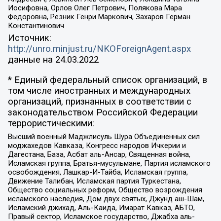
Иосифовна, Орлов Олег Петрович, Полякова Мара
Федоровна, Резник Генри Маркович, Захаров Герман
Константинович
Источник:
http://unro.minjust.ru/NKOForeignAgent.aspx
данные на
24.03.2022
* Единый федеральный список организаций, в
том числе иностранных и международных
организаций, признанных в соответствии с
законодательством Российской Федерации
террористическими:
Высший военный Маджлисуль Шура Объединенных сил
моджахедов Кавказа, Конгресс народов Ичкерии и
Дагестана, База, Асбат аль-Ансар, Священная война,
Исламская группа, Братья-мусульмане, Партия исламского
освобождения, Лашкар-И-Тайба, Исламская группа,
Движение Талибан, Исламская партия Туркестана,
Общество социальных реформ, Общество возрождения
исламского наследия, Дом двух святых, Джунд аш-Шам,
Исламский джихад, Аль-Каида, Имарат Кавказ, АБТО,
Правый сектор, Исламское государство, Джабха аль-