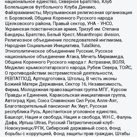
национальное единство, Северное Братство, Клуб
Болельщиков Футбольного Клуба Динамо,
Файзрахманисты, Мусульманская религиозная организация
п. Боровский, Община Коренного Русского народа
Щелковского района, Правый сектор, УНА - УНСО,
Украинская повстанческая армия, Тризуб им. Степана
Бандеры, Братство, Белый Крест, Misanthropic division,
Религиозное объединение последователей инглиизма,
Народная Социальная Инициатива, TulaSkins,
Этнополитическое объединение Русские, Русское
национальное объединение Атака, Мечеть Мирмамеда,
Община Коренного Русского народа г. Астрахани, ВОЛЯ,
Меджлис крымскотатарского народа, Рубеж Севера, ТОЙС,
О противодействии экстремистской деятельности,
РЕВТАТПОД, Артподготовка, Штольц, В честь иконы
Божией Матери Державная, Сектор 16, Независимость,
Фирма, Молодежная правозащитная группа МПГ, Курсом
Правды и Единения, Каракольская инициативная группа,
Автоград Крю, Союз Славянских Сил Руси, Алля-Аят,
Благотворительный пансионат Ак Умут, Русская
республика Русь, Арестантское уголовное единство,
Башкорт, Нация и свобода, Нация и свобода, W.H.С., Фалунь
Дафа, Иртыш Ultras, Русский Патриотический клуб-
Новокузнецк/РПК, Сибирский державный союз, Фонд
борьбы с коррупцией, Фонд защиты прав граждан, Штабы