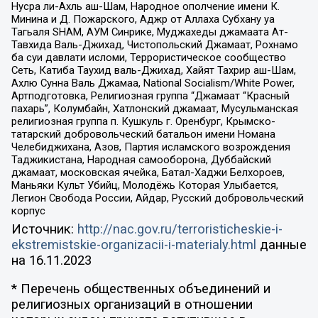
Нусра ли-Ахль аш-Шам, Народное ополчение имени К.
Минина и Д. Пожарского, Аджр от Аллаха Субхану уа
Тагьаля SHAM, АУМ Синрике, Муджахеды джамаата Ат-
Тавхида Валь-Джихад, Чистопольский Джамаат, Рохнамо
ба суи давлати исломи, Террористическое сообщество
Сеть, Катиба Таухид валь-Джихад, Хайят Тахрир аш-Шам,
Ахлю Сунна Валь Джамаа, National Socialism/White Power,
Артподготовка, Религиозная группа “Джамаат “Красный
пахарь”, Колумбайн, Хатлонский джамаат, Мусульманская
религиозная группа п. Кушкуль г. Оренбург, Крымско-
татарский добровольческий батальон имени Номана
Челебиджихана, Азов, Партия исламского возрождения
Таджикистана, Народная самооборона, Дуббайский
джамаат, московская ячейка, Батал-Хаджи Белхороев,
Маньяки Культ Убийц, Молодёжь Которая Улыбается,
Легион Свобода России, Айдар, Русский добровольческий
корпус
Источник:
http://nac.gov.ru/terroristicheskie-i-
ekstremistskie-organizacii-i-materialy.html
данные
на
16.11.2023
* Перечень общественных объединений и
религиозных организаций в отношении