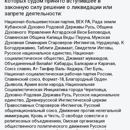
которых судом принято вступившее в
законную силу решение о ликвидации или
запрете деятельности:
Национал-большевистская партия, ВЕК РА, Рада земли
Кубанской Духовно Родовой Державы Русь, Община
Духовного Управления Асгардской Веси Беловодья,
Славянская Община Капища Веды Перуна, Мужская
Духовная Семинария Староверов-Инглингов, Нурджулар, К
Богодержавию, Таблиги Джамаат, Свидетели Иеговы,
Русское национальное единство, Национал-
социалистическое общество, Джамаат мувахидов,
Объединенный Вилайат Кабарды, Балкарии и Карачая,
Союз славян, Ат-Такфир Валь-Хиджра, Пит Буль,
Национал-социалистическая рабочая партия России,
Славянский союз, Формат-18, Благородный Орден
Дьявола, Армия воли народа, Национальная
Социалистическая Инициатива города Череповца,
Духовно-Родовая Держава Русь, Русское национальное
единство, Древнерусской Инглистической церкви
Православных Староверов-Инглингов, Русский
общенациональный союз, Движение против нелегальной
иммиграции, Кровь и Честь, О свободе совести и о
религиозных объединениях, Омская организация
общественного политического движения Русское