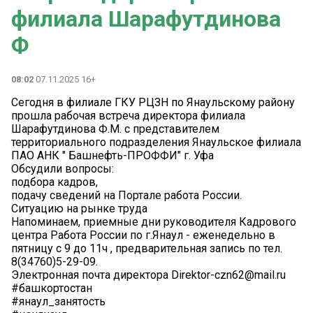
филиала Шарафутдинова
Ф
08:02
07.11.2025 16+
Сегодня в филиале ГКУ РЦЗН по Янаульскому району
прошла рабочая встреча директора филиала
Шарафутдинова Ф.М. с представителем
территориального подразделения Янаульское филиала
ПАО АНК " Башнефть-ПРОФФИ" г. Уфа
Обсудили вопросы:
подбора кадров,
подачу сведений на Портале работа России.
Ситуацию на рынке труда
Напоминаем, приемные дни руководителя Кадрового
центра Работа России по г.Янаул - еженедельно в
пятницу с 9 до 11ч , предварительная запись по тел.
8(34760)5-29-09.
Электронная почта директора Direktor-czn62@mail.ru
#башкортостан
#янаул_занятость