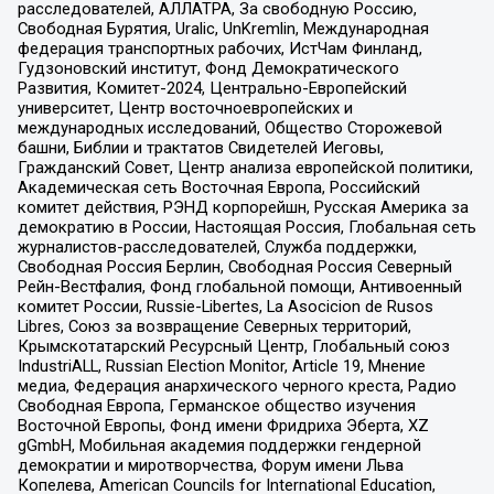
расследователей, АЛЛАТРА, За свободную Россию,
Свободная Бурятия, Uralic, UnKremlin, Международная
федерация транспортных рабочих, ИстЧам Финланд,
Гудзоновский институт, Фонд Демократического
Развития, Комитет-2024, Центрально-Европейский
университет, Центр восточноевропейских и
международных исследований, Общество Сторожевой
башни, Библии и трактатов Свидетелей Иеговы,
Гражданский Совет, Центр анализа европейской политики,
Академическая сеть Восточная Европа, Российский
комитет действия, РЭНД корпорейшн, Русская Америка за
демократию в России, Настоящая Россия, Глобальная сеть
журналистов-расследователей, Служба поддержки,
Свободная Россия Берлин, Свободная Россия Северный
Рейн-Вестфалия, Фонд глобальной помощи, Антивоенный
комитет России, Russie-Libertes, La Asocicion de Rusos
Libres, Союз за возвращение Северных территорий,
Крымскотатарский Ресурсный Центр, Глобальный союз
IndustriALL, Russian Election Monitor, Article 19, Мнение
медиа, Федерация анархического черного креста, Радио
Свободная Европа, Германское общество изучения
Восточной Европы, Фонд имени Фридриха Эберта, XZ
gGmbH, Мобильная академия поддержки гендерной
демократии и миротворчества, Форум имени Льва
Копелева, American Councils for International Education,