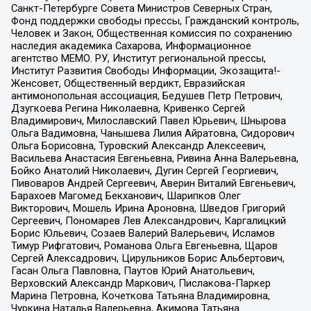
Санкт-Петербурге Совета Министров Северных Стран,
Фонд поддержки свободы прессы, Гражданский контроль,
Человек и Закон, Общественная комиссия по сохранению
наследия академика Сахарова, Информационное
агентство МЕМО. РУ, Институт региональной прессы,
Институт Развития Свободы Информации, Экозащита!-
Женсовет, Общественный вердикт, Евразийская
антимонопольная ассоциация, Бедушев Петр Петрович,
Дзугкоева Регина Николаевна, Кривенко Сергей
Владимирович, Милославский Павел Юрьевич, Шнырова
Ольга Вадимовна, Чанышева Лилия Айратовна, Сидорович
Ольга Борисовна, Туровский Александр Алексеевич,
Васильева Анастасия Евгеньевна, Ривина Анна Валерьевна,
Бойко Анатолий Николаевич, Дугин Сергей Георгиевич,
Пивоваров Андрей Сергеевич, Аверин Виталий Евгеньевич,
Барахоев Магомед Бекханович, Шарипков Олег
Викторович, Мошель Ирина Ароновна, Шведов Григорий
Сергеевич, Пономарев Лев Александрович, Каргалицкий
Борис Юльевич, Созаев Валерий Валерьевич, Исламов
Тимур Рифгатович, Романова Ольга Евгеньевна, Щаров
Сергей Алексадрович, Цирульников Борис Альбертович,
Гасан Ольга Павловна, Паутов Юрий Анатольевич,
Верховский Александр Маркович, Пислакова-Паркер
Марина Петровна, Кочеткова Татьяна Владимировна,
Чуркина Наталья Валерьевна, Акимова Татьяна