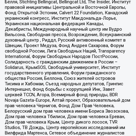
Бёлля, Stichting Bellingcat, Bellingcat Ltd, The Insider, Институт
правовой инициативы Центральной и Восточной Европы,
Фонд Открытой Эстонии, Calvert 22 Foundation, Канадский
украинский конгресс, Институт Макдональда-Лорье,
Украинская национальная федерация Канады,
Декабристы, Международный научный центр им Вудро
Вильсона, Свободная пресса, Возрождение, Всеукраинский
духовный центр , Риддл, Русский антивоенный комитет в
Швеции, Проект Медуза, Фонд Андрея Сахарова, Форум
свободной России, Лига Свободных Наций, Transparеncy
International, Форум Свободных Народов ПостРоссии,
Солидарность с гражданским движением в России –
Solidarus, КрымSOS, Свободный университет, Институт
государственного управления, Форум гражданского
общества Россия, Беллона, Союз жителей островов
Тисима и Хабомаи, Съезд народных депутатов, Гринпис
Интернешнл, Фонд борьбы с коррупцией Инк, Завет
церквей TCCN, Агора, Всемирный фонд природы, BDR
Novaja Gazeta-Europe, Алтай проект, Образовательный дом
прав человека Чернигов, Фонд Дом Прав Человека,
Белорусский дом прав человека имени Бориса Звозскова,
Дом прав человека Тбилиси, Дом прав человека Ереван,
Дом прав человека Крым, Центр дикого лосося, TVR
Studios, ТВ Дождь, Центр европейских исследований им
Вилфрида Мартенса, Сетевое объединение журналистов