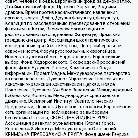
совет, Человек в беде, Европейский фонд за демократию,
Джеймстаунский фонд, Прожект Хармони, Родники
дракона, Врачи против насильственного извлечения
органов, Фалунь Дафа, Друзья Фалуньгун, Фалуньгун,
Коалиция по расследованию преследования в отношении
Фалуньгун в Китае, Всемирная организация по
расследованию преследований Фалуньгун, Пражский
гражданский центр, Ассоциация школ политических
исследований при Совете Европы, Центр либеральной
современности, Форум русскоязычных европейцев,
Немецко-русский обмен, Бард колледж, Европейский
выбор, Фонд Ходорковского, Оксфордский российский
фонд, Фонд Будущее России, Компания свободы
информации, Проект Медиа, Международное партнерство
за права человека, Духовное Управление Евангельских
Христиан Украинской Христианской Церкви, Новое
Поколение, Духовное Учебное Заведение Международный
Библейский Колледж, Международное христианское
движение, Всемирный Институт Саентологических
Предприятий, Церковь Духовной Технологии, Европейская
сеть организаций по наблюдению за выборами,
Республика Польша, СВОБОДНЫЙ ИДЕЛЬ-УРАЛ,
Ассоциация развития журналистики, IStories fonds,
Королевский Институт Международных Отношений,
КРИМСЬКА ПРАВОЗАХИСНА ГРУПА, Фонд имени Генриха