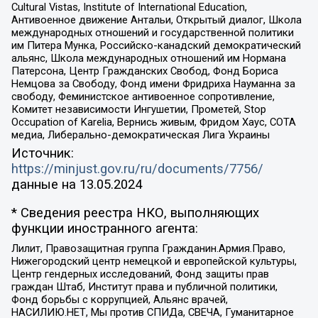
Cultural Vistas, Institute of International Education,
Антивоенное движение Антальи, Открытый диалог, Школа
международных отношений и государственной политики
им Питера Мунка, Российско-канадский демократический
альянс, Школа международных отношений им Нормана
Патерсона, Центр Гражданских Свобод, Фонд Бориса
Немцова за Свободу, Фонд имени Фридриха Науманна за
свободу, Феминистское антивоенное сопротивление,
Комитет независимости Ингушетии, Прометей, Stop
Occupation of Karelia, Вернись живым, Фридом Хаус, СОТА
медиа, Либерально-демократическая Лига Украины
Источник:
https://minjust.gov.ru/ru/documents/7756/
данные на
13.05.2024
* Сведения реестра НКО, выполняющих
функции иностранного агента:
Лилит, Правозащитная группа Гражданин.Армия.Право,
Нижегородский центр немецкой и европейской культуры,
Центр гендерных исследований, Фонд защиты прав
граждан Штаб, Институт права и публичной политики,
Фонд борьбы с коррупцией, Альянс врачей,
НАСИЛИЮ.НЕТ, Мы против СПИДа, СВЕЧА, Гуманитарное