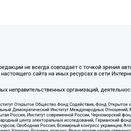
едакции не всегда совпадает с точкой зрения авт
настоящего сайта на иных ресурсах в сети Интерн
ых неправительственных организаций, деятельнос
ститут Открытое Общество Фонд Содействия, Фонд Открытое 
альный Демократический Институт Международных Отношений,
тая Россия, Институт современной России, Черноморский фонд
родный центр электоральных исследований, Германский фонд
рсов, Свободная Россия, Всемирный конгресс украинцев, Атла
ект Хармони, Родники дракона, Врачи против насильственного