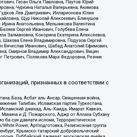
тович, Гасан Ольга Павловна, Паутов Юрий
ровна, Чуркина Наталья Валерьевна, Акимова
 Гудков Лев Дмитриевич, Илларионова Юлия
ихайловна, Щур Николай Алексеевич, Блинушов
е Ирина Анатольевна, Мельникова Валентина
Беляев Сергей Иванович, Голубева Елена
ила Залмановна, Кокорина Екатерина Алексеевна,
, Шахова Елена Владимировна, Подузов Сергей
ин Вячеслав Иванович, Шабад Анатолий Ефимович,
вна, Смирнов Владимир Александрович, Вицин
ег Петрович, Полякова Мара Федоровна, Резник
ганизаций, признанных в соответствии с
на, База, Асбат аль-Ансар, Священная война,
ижение Талибан, Исламская партия Туркестана,
Исламский джихад, Аль-Каида, Имарат Кавказ,
 Минина и Д. Пожарского, Аджр от Аллаха Субхану
о ба суи давлати исломи, Террористическое
/White Power, Артподготовка, Религиозная группа
Оренбург, Крымско-татарский добровольческий
орона, Дуббайский джамаат, московская ячейка,