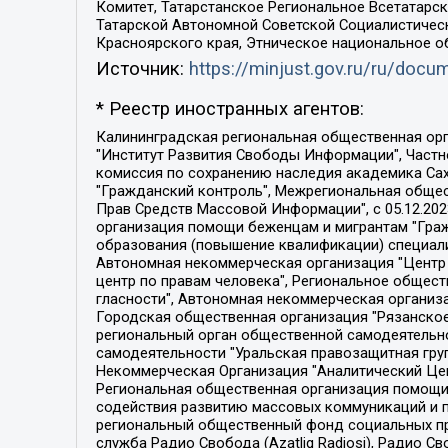
Комитет, Татарстанское Региональное Всетатар
Татарской Автономной Советской Социалистическ
Красноярского края, Этническое национальное о
Источник:
https://minjust.gov.ru/ru/doc
* Реестр иностранных агентов:
Калининградская региональная общественная организация "Экозащита!-Женсовет", Фонд содействия защите прав и свобод граждан "Общественный вердикт", Фонд "Институт Развития Свободы Информации", Частное учреждение "Информационное агентство МЕМО. РУ", Региональная общественная организация "Общественная комиссия по сохранению наследия академика Сахарова", Фонд поддержки свободы прессы, Санкт-Петербургская общественная правозащитная организация "Гражданский контроль", Межрегиональная общественная организация "Информационно-просветительский центр "Мемориал", Региональный Фонд "Центр Защиты Прав Средств Массовой Информации", с 05.12.2023 Фонд "Центр Защиты Прав Средств массовой информации", Региональная общественная благотворительная организация помощи беженцам и мигрантам "Гражданское содействие", Негосударственное образовательное учреждение дополнительного профессионального образования (повышение квалификации) специалистов "АКАДЕМИЯ ПО ПРАВАМ ЧЕЛОВЕКА", Свердловская региональная общественная организация "Сутяжник", Автономная некоммерческая организация "Центр независимых социологических исследований", Союз общественных объединений "Российский исследовательский центр по правам человека", Региональное общественное учреждение научно-информационный центр "МЕМОРИАЛ", Некоммерческая организация "Фонд защиты гласности", Автономная некоммерческая организация "Институт прав человека", Городская общественная организация "Екатеринбургское общество "МЕМОРИАЛ", Городская общественная организация "Рязанское историко-просветительское и правозащитное общество "Мемориал" (Рязанский Мемориал), Челябинский региональный орган общественной самодеятельности – женское общественное объединение "Женщины Евразии", Челябинский региональный орган общественной самодеятельности "Уральская правозащитная группа", Фонд содействия защите здоровья и социальной справедливости имени Андрея Рылькова, Автономная Некоммерческая Организация "Аналитический Центр Юрия Левады", Автономная некоммерческая организация социальной поддержки населения "Проект Апрель", Региональная общественная организация помощи женщинам и детям, находящимся в кризисной ситуации "Информационно-методический центр "Анна", Фонд содействия развитию массовых коммуникаций и правовому просвещению "Так-так-Так", Фонд содействия устойчивому развитию "Серебряная тайга", Свердловский региональный общественный фонд социальных проектов "Новое время", "Idel.Реалии", Кавказ.Реалии, Крым.Реалии, Телеканал Настоящее Время, Татаро-башкирская служба Радио Свобода (Azatliq Radiosi), Радио Свободная Европа/Радио Свобода (PCE/PC), "Сибирь.Реалии", "Фактограф", Благотворительный фонд помощи осужденным и их семьям, Автономная некоммерческая организация "Институт глобализации и социальных движений", Фонд "В защиту прав заключенных", Частное учреждение "Центр поддержки и содействия развитию средств массовой информации", Пензенский региональный общественный благотворительный фонд "Гражданский союз", "Север.Реалии", Некоммерческая организация Фонд "Правовая инициатива", 