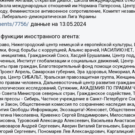
ое движение Антальи, Открытый диалог, Школа международных отн
Школа международных отношений им Нормана Патерсона, Центр
ду, Феминистское антивоенное сопротивление, Комитет независ
а, Либерально-демократическая Лига Украины
uments/7756/
данные на
13.05.2024
функции иностранного агента:
раво, Нижегородский центр немецкой и европейской культуры,
тики, Фонд борьбы с коррупцией, Альянс врачей, НАСИЛИЮ.НЕТ,
я инициатива, Гражданский Союз, Хасдей Ерушалаим, Центр по
юченных, Институт глобализации и социальных движений, Цент
ты прав граждан, Благотворительный фонд помощи осужденным
а, Проект Апрель, Самарская губерния, Эра здоровья, Мемориал
ера, Центр СИБАЛЬТ, Уральская правозащитная группа, Женщины
по правам человека, Дальневосточный центр развития гражданс
ологических исследований, Сутяжник, АКАДЕМИЯ ПО ПРАВАМ Ч
е Совета Министров северных стран, Гражданское содействие,
я прессы - Сибирь, Частное учреждение в Санкт-Петербурге С
 и Закон, Общественная комиссия по сохранению наследия ак
звития Свободы Информации, Экозащита!-Женсовет, Общественн
Регина Николаевна, Кривенко Сергей Владимирович, Милославс
совна, Туровский Александр Алексеевич, Васильева Анастасия
Пивоваров Андрей Сергеевич, Аверин Виталий Евгеньевич, Бара
горий Сергеевич, Пономарев Лев Александрович, Каргалицкий 