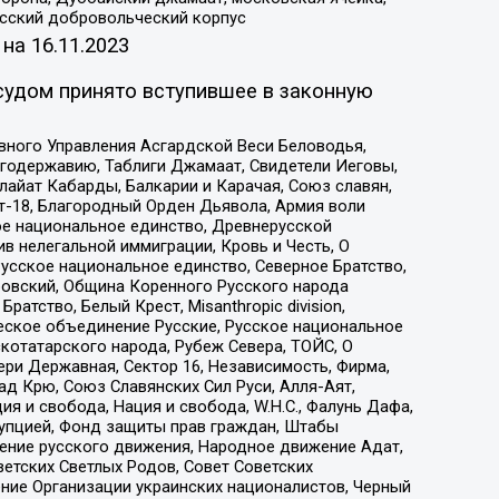
усский добровольческий корпус
 на
16.11.2023
судом принято вступившее в законную
вного Управления Асгардской Веси Беловодья,
годержавию, Таблиги Джамаат, Свидетели Иеговы,
айат Кабарды, Балкарии и Карачая, Союз славян,
т-18, Благородный Орден Дьявола, Армия воли
ое национальное единство, Древнерусской
 нелегальной иммиграции, Кровь и Честь, О
усское национальное единство, Северное Братство,
ровский, Община Коренного Русского народа
атство, Белый Крест, Misanthropic division,
еское объединение Русские, Русское национальное
котатарского народа, Рубеж Севера, ТОЙС, О
ри Державная, Сектор 16, Независимость, Фирма,
д Крю, Союз Славянских Сил Руси, Алля-Аят,
я и свобода, Нация и свобода, W.H.С., Фалунь Дафа,
рупцией, Фонд защиты прав граждан, Штабы
ение русского движения, Народное движение Адат,
етских Светлых Родов, Совет Советских
ение Организации украинских националистов, Черный