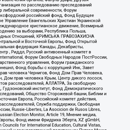
рганизация по расследованию преследований
тр либеральной современности, Форум
 Оксфордский российский фонд, Фонд Будущее
е Управление Евангельских Христиан Украинской
еждународное христианское движение, Всемирный
людению за выборами, Республика Польша,
народных Отношений, КРИМСЬКА ПРАВОЗАХИСНА
ы Центральной и Восточной Европы, Фонд Открытой
иональная федерация Канады, Декабристы,
тр , Риддл, Русский антивоенный комитет в
nternational, Форум Свободных Народов ПостРоссии,
дарственного управления, Форум гражданского
рнешнл, Фонд борьбы с коррупцией Инк, Завет
прав человека Чернигов, Фонд Дом Прав Человека,
н, Дом прав человека Крым, Центр дикого лосося,
стов расследователей, АЛЛАТРА, За свободную
д, Гудзоновский институт, Фонд Демократического
сследований, Общество Сторожевой башни, Библии и
сточная Европа, Российский комитет действия,
-расследователей, Служба поддержки, Свободная
 Russie-Libertes, La Asocicion de Rusos Libres,
an Election Monitor, Article 19, Мнение медиа,
Европы, Фонд имени Фридриха Эберта, XZ gGmbH,
ls for International Education, Cultural Vistas,