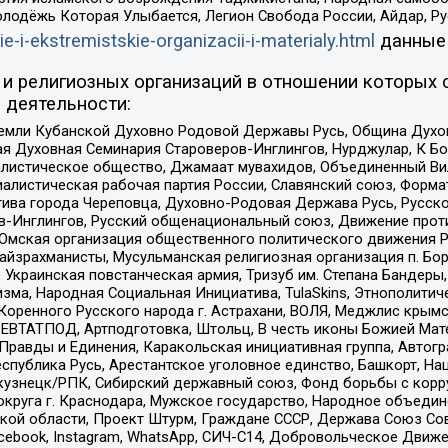
олодёжь Которая Улыбается, Легион Свобода России, Айдар, Р
ie-i-ekstremistskie-organizacii-i-materialy.html
данные
и религиозных организаций в отношении которых 
 деятельности:
земли Кубанской Духовно Родовой Державы Русь, Община Духо
 Духовная Семинария Староверов-Инглингов, Нурджулар, К Бо
листическое общество, Джамаат мувахидов, Объединенный Вил
иалистическая рабочая партия России, Славянский союз, Форма
ива города Череповца, Духовно-Родовая Держава Русь, Русск
-Инглингов, Русский общенациональный союз, Движение против
 Омская организация общественного политического движения Р
йзрахманисты, Мусульманская религиозная организация п. Бо
краинская повстанческая армия, Тризуб им. Степана Бандеры, Бр
зма, Народная Социальная Инициатива, TulaSkins, Этнополитич
оренного Русского народа г. Астрахани, ВОЛЯ, Меджлис крымс
РЕВТАТПОД, Артподготовка, Штольц, В честь иконы Божией Мате
равды и Единения, Каракольская инициативная группа, Автогра
спублика Русь, Арестантское уголовное единство, Башкорт, Наци
окузнецк/РПК, Сибирский державный союз, Фонд борьбы с кор
округа г. Краснодара, Мужское государство, Народное объедин
ой области, Проект Штурм, Граждане СССР, Держава Союз Сов
Facebook, Instagram, WhatsApp, СИЧ-С14, Добровольческое Движ