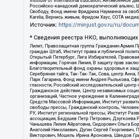
Institute of International Education, Антивоенн
Российско-канадский демократический альянс, 
Свободу, Фонд имени Фридриха Науманна за свобо
Karelia, Вернись живым, Фридом Хаус, СОТА меди
Источник:
https://minjust.gov.ru/ru/doc
* Сведения реестра НКО, выполняющих 
Лилит, Правозащитная группа Гражданин.Армия.П
граждан Штаб, Институт права и публичной поли
Открытый Петербург, Лига Избирателей, Правова
информации, Горячая Линия, В защиту прав закл
Благотворительный фонд охраны здоровья и защи
Серебряная тайга, Так-Так-Так, Сова, центр Анн
Парк Гагарина, Фонд имени Андрея Рылькова, Сф
гласности, Российский исследовательский центр 
Гражданское действие, Центр независимых соци
организаций, Частное учреждение в Калининград
Средств Массовой Информации, Институт развити
свободы прессы, Гражданский контроль, Человек
РУ, Институт региональной прессы, Институт Ра
ассоциация, Бедушев Петр Петрович, Дзугкоева 
Чанышева Лилия Айратовна, Сидорович Ольга Бори
Анатолий Николаевич, Дугин Сергей Георгиевич, 
Викторович, Мошель Ирина Ароновна, Шведов Гри