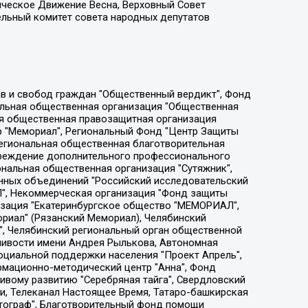
ическое Движение Весна, Верховный Совет
ельный комитет совета народных депутатов
ции социально-правовых программ "Лилит", Дальневосточное общественное движение "Маяк", Санкт-Петербургская ЛГБТ-инициативная группа "Выход", Инициативная группа ЛГБТ+ "Реверс", Алексеев Андрей Викторович, Бекбулатова Таисия Львовна, Беляев Иван Михайлович, Владыкина Елена Сергеевна, Гельман Марат Александрович, Никульшина Вероника Юрьевна, Толоконникова Надежда Андреевна, Шендерович Виктор Анатольевич, Общество с ограниченной ответственностью "Данное сообщение", Общество с ограниченной ответственностью Издательский дом "Новая глава", Айнбиндер Александра Александровна, Московский комьюнити-центр для ЛГБТ+инициатив, Благотворительный фонд развития филантропии, Deutsche Welle (Германия, Kurt-Schumacher-Strasse 3, 53113 Bonn), Борзунова Мария Михайловна, Воробьев Виктор Викторович, Голубева Анна Львовна, Константинова Алла Михайловна, Малкова Ирина Владимировна, Мурадов Мурад Абдулгалимович, Осетинская Елизавета Николаевна, Понасенков Евгений Николаевич, Ганапольский Матвей Юрьевич, Киселев Евгений Алексеевич, Борухович Ирина Григорьевна, Дремин Иван Тимофеевич, Дубровский Дмитрий Викторович, Красноярская региональная общественная организация поддержки и развития альтернативных образовательных технологий и межкультурных коммуникаций "ИНТЕРРА", Маяковская Екатерина Алексеевна, Фейгин Марк Захарович, Филимонов Андрей Викторович, Дзугкоева Регина Николаевна, Доброхотов Роман Александрович, Дудь Юрий Александрович, Елкин Сергей Владимирович, Кругликов Кирилл Игоревич, Сабунаева Мария Леонидовна, Семенов Алексей Владимирович, Шаинян Карен Багратович, Шульман Екатерина Михайловна, Асафьев Артур Валерьевич, Вахштайн Виктор Семенович, Венедиктов Алексей Алексеевич, Лушникова Екатерина Евгеньевна, Волков Леонид Михайлович, Невзоров Александр Глебович, Пархоменко Сергей Борисович, Сироткин Ярослав Николаевич, Кара-Мурза Владимир Владимирович, Баранова Наталья Владимировна, Гозман Леонид Яковлевич, Кагарлицкий Борис Юльевич, Климарев Михаил Валерьевич, Милов Владимир Станиславович, Автономная некоммерческая организация Краснодарский центр современного искусства "Типография", Моргенштерн Алишер Тагирович, Соболь Любовь Эдуардовна, Общество с ограниченной ответственностью "ЛИЗА НОРМ", Каспаров Гарри Кимович, Ходорковский Михаил Борисович, Общество с ограниченной ответственностью "Апрельские тезисы", Данилович Ирина Брониславовна, Кашин Олег Владимирович, Петров Николай Владимирович, Пивоваров Алексей Владимирович, Соколов Михаил Владимирович, Цветкова Юлия Владимировна, Чичваркин Евгений Александрович, Комитет против пыток/Команда против пыток, Общество с ограниченной ответственностью "Первый научный", Общество с ограниченной ответственностью "Вертолет и ко", Белоцерковская Вероника Борисовна, Кац Максим Евгеньевич, Лазарева Татьяна Юрьевна, Шаведдинов Руслан Табризович, Яшин Илья Валерьевич, Общество с ограниченной ответственностью "Иноагент ААВ", Алешковский Дмитрий Петрович, Альбац Евгения Марковна, Быков Дмитрий Львович, Галямина Юлия Евгеньевна, Лойко Сергей Леонидович, Мартынов Кирилл Константинович, Медведев Сергей Александрович, Крашенинников Федор Геннадиевич, Гордеева Катерина Вл