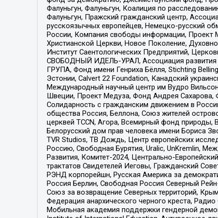
Фалуньгун, Фалуньгун, Коалиция по расследован
Фалуньгун, Пражский гражданский центр, Ассоци
русскоязычных европейцев, Немецко-русский об
России, Компания свободы информации, Проект М
Христианской Церкви, Новое Поколение, Духовн
Институт Саентологических Предприятий, Церков
СВОБОДНЫЙ ИДЕЛЬ-УРАЛ, Ассоциация развития ж
ГРУПА, Фонд имени Генриха Бёлля, Stichting Bellin
Эстонии, Calvert 22 Foundation, Канадский укра
Международный научный центр им Вудро Вильсона
Швеции, Проект Медуза, Фонд Андрея Сахарова, Ф
Солидарность с гражданским движением в России 
общества Россия, Беллона, Союз жителей острово
церквей TCCN, Агора, Всемирный фонд природы, B
Белорусский дом прав человека имени Бориса Зво
TVR Studios, ТВ Дождь, Центр европейских иссл
Россию, Свободная Бурятия, Uralic, UnKremlin, 
Развития, Комитет-2024, Центрально-Европейски
трактатов Свидетелей Иеговы, Гражданский Совет
РЭНД корпорейшн, Русская Америка за демократи
Россия Берлин, Свободная Россия Северный Рейн-В
Союз за возвращение Северных территорий, Крымско
Федерация анархического черного креста, Радио
Мобильная академия поддержки гендерной демократи