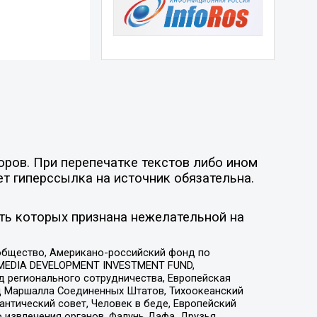
оров. При перепечатке текстов либо ином
ет гиперссылка на источник обязательна.
ть которых признана нежелательной на
общество, Американо-российский фонд по
 MEDIA DEVELOPMENT INVESTMENT FUND,
 регионального сотрудничества, Европейская
 Маршалла Соединенных Штатов, Тихоокеанский
нтический совет, Человек в беде, Европейский
 извлечения органов, Фалунь Дафа, Друзья