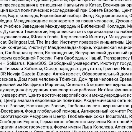
ию преследования в отношении Фалуньгун в Китае, Всемирная о
ация школ политических исследований при Совете Европы, Цен
мен, Бард колледж, Европейский выбор, Фонд Ходорковского,
едиа, Международное партнерство за права человека, Духовно
ое Учебное Заведение Международный Библейский Колледж, М
ь Духовной Технологии, Европейская сеть организаций по наб
урналистики, IStories fonds, Королевский Институт Между
gcat, Bellingcat Ltd, The Insider, Институт правовой инициатив
инский конгресс, Институт Макдональда-Лорье, Украинская нац
, Свободная пресса, Возрождение, Всеукраинский духовный цен
орум свободной России, Лига Свободных Наций, Transparеncy I
– Solidarus, КрымSOS, Свободный университет, Институт госу
в Тисима и Хабомаи, Съезд народных депутатов, Гринпис Инте
DR Novaja Gazeta-Europe, Алтай проект, Образовательный дом 
зскова, Дом прав человека Тбилиси, Дом прав человека Ерева
едований им Вилфрида Мартенса, Сетевое объединение журнали
Международная федерация транспортных рабочих, ИстЧам Финлан
й университет, Центр восточноевропейских и международных и
, Центр анализа европейской политики, Академическая сеть Во
ю в России, Настоящая Россия, Глобальная сеть журналистов
естфалия, Фонд глобальной помощи, Антивоенный комитет России,
татарский Ресурсный Центр, Глобальный союз IndustriALL, Russi
 Свободная Европа, Германское общество изучения Восточной 
и и миротворчества, Форум имени Льва Копелева, American Counci