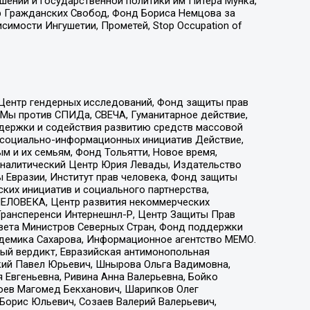
ошений и государственной политики им Питера Мунка,
 Гражданских Свобод, Фонд Бориса Немцова за
имости Ингушетии, Прометей, Stop Occupation of
 Центр гендерных исследований, Фонд защиты прав
 Мы против СПИДа, СВЕЧА, Гуманитарное действие,
ддержки и содействия развитию средств массовой
р социально-информационных инициатив Действие,
 и их семьям, Фонд Тольятти, Новое время,
, Аналитический Центр Юрия Левады, Издательство
 Евразии, Институт прав человека, Фонд защиты
ких инициатив и социального партнерства,
ЕЛОВЕКА, Центр развития некоммерческих
 Трансперенси Интернешнл-Р, Центр Защиты Прав
овета Министров Северных Стран, Фонд поддержки
адемика Сахарова, Информационное агентство МЕМО.
ый вердикт, Евразийская антимонопольная
кий Павел Юрьевич, Шнырова Ольга Вадимовна,
 Евгеньевна, Ривина Анна Валерьевна, Бойко
хоев Магомед Бекханович, Шарипков Олег
Борис Юльевич, Созаев Валерий Валерьевич,