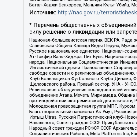
Батал-Хаджи Белхороев, Маньяки Культ Убийц, М
Источник:
http://nac.gov.ru/terroristichesk
* Перечень общественных объединений 
силу решение о ликвидации или запрете
Национал-большевистская партия, ВЕК РА, Рада 
Славянская Община Капища Веды Перуна, Мужская
Русское национальное единство, Национал-социа
Ат-Такфир Валь-Хиджра, Пит Буль, Национал-соц
народа, Национальная Социалистическая Инициат
Инглистической церкви Православных Староверов
свободе совести и о религиозных объединениях,
Клуб Болельщиков Футбольного Клуба Динамо, Фа
Щелковского района, Правый сектор, УНА - УНСО, У
Религиозное объединение последователей инглии
объединение Атака, Мечеть Мирмамеда, Община К
противодействии экстремистской деятельности, 
Молодежная правозащитная группа МПГ, Курсом П
Благотворительный пансионат Ак Умут, Русская ре
Иртыш Ultras, Русский Патриотический клуб-Нов
Навального, Совет граждан СССР Прикубанского 
Народный совет граждан РСФСР СССР Архангельск
Социалистических Районов, Meta Platforms Inc, 