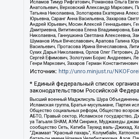
Исламов Тимур Рифгатович, Романова Ольга Евге
Анатольевич, Верховский Александр Маркович, П
Татьяна Николаевна, Золотарева Екатерина Алек
Юрьевна, Саранг Анна Васильевна, Захарова Свет
Андрей Юрьевич, Мосин Алексей Геннадьевич, Ге
Дмитриевна, Вититинова Елена Владимировна, Ба
Николаевна, Ганнушкина Светлана Алексеевна, За
Шуманов Илья Вячеславович, Арапова Галина Юрь
Васильевич, Протасова Ирина Вячеславовна, Лит
Сухих Дарья Николаевна, Орлов Олег Петрович, 
Сергей Ефимович, Золотухин Борис Андреевич, Л
Генри Маркович, Захаров Герман Константинович
Источник:
http://unro.minjust.ru/NKOFore
* Единый федеральный список организа
законодательством Российской Федера
Высший военный Маджлисуль Шура Объединенных с
Исламская группа, Братья-мусульмане, Партия ис
Общество социальных реформ, Общество возрожд
АБТО, Правый сектор, Исламское государство, Д
уа Тагьаля SHAM, АУМ Синрике, Муджахеды джама
сообщество Сеть, Катиба Таухид валь-Джихад, Хай
“Джамаат “Красный пахарь”, Колумбайн, Хатлонск
батальон имени Номана Челебиджихана, Азов, Па