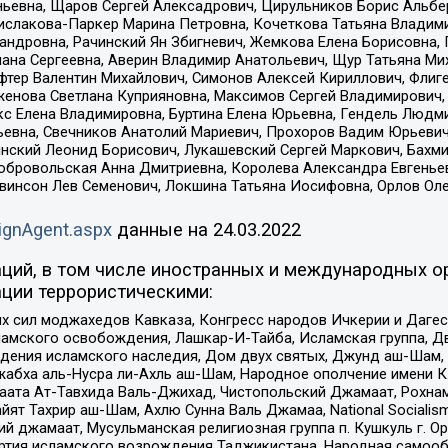
ньевна, Щаров Сергей Алексадрович, Цирульников Борис Альбер
ислакова-Паркер Марина Петровна, Кочеткова Татьяна Владими
сандровна, Рачинский Ян Збигневич, Жемкова Елена Борисовна,
лана Сергеевна, Аверин Владимир Анатольевич, Щур Татьяна М
фтер Валентин Михайлович, Симонов Алексей Кириллович, Флиг
женова Светлана Куприяновна, Максимов Сергей Владимирович, 
кс Елена Владимировна, Буртина Елена Юрьевна, Гендель Людм
евна, Свечников Анатолий Мариевич, Прохоров Вадим Юрьевич
инский Леонид Борисович, Лукашевский Сергей Маркович, Бахм
Добровольская Анна Дмитриевна, Королева Александра Евгенье
евинсон Лев Семенович, Локшина Татьяна Иосифовна, Орлов Ол
ignAgent.aspx
данные на
24.03.2022
ций, в том числе иностранных и международных ор
ции террористическими:
ил моджахедов Кавказа, Конгресс народов Ичкерии и Дагеста
ламского освобождения, Лашкар-И-Тайба, Исламская группа, Дв
ения исламского наследия, Дом двух святых, Джунд аш-Шам, 
жабха аль-Нусра ли-Ахль аш-Шам, Народное ополчение имени К.
ата Ат-Тавхида Валь-Джихад, Чистопольский Джамаат, Рохнам
ят Тахрир аш-Шам, Ахлю Сунна Валь Джамаа, National Socialism
ий джамаат, Мусульманская религиозная группа п. Кушкуль г. 
ртия исламского возрождения Таджикистана, Народная самооб