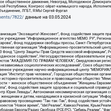
ское общественное движение, Невоград, Молодежное Демократ
ой Республики, Конгресс ойрат-калмыцкого народа, Исполнит
бъединение, ЛГБТ, Я.МЫ Сергей Фургал
uments/7822/
данные на
03.05.2024
Общество с ограниченной ответственностью "Радио Свободная Европа/Радио Свобода", Чешское информационное агентство "MEDIUM-ORIENT", Красноярская региональная общественная организация "Мы против СПИДа", Камалягин Денис Николаевич, Маркелов Сергей Евгеньевич, Пономарев Лев Александрович, Савицкая Людмила Алексеевна, Автономная некоммерческая организация "Центр по работе с проблемой насилия "НАСИЛИЮ.НЕТ", Межрегиональный профессиональный союз работников здравоохранения "Альянс врачей", Юридическое лицо, зарегистрированное в Латвийской Республике, SIA "Medusa Project" (регистрационный номер 40103797863, дата регистрации 10.06.2014), Некоммерческая организация "Фонд по борьбе с коррупцией", Автономная некоммерческая организация "Институт права и публичной политики", Баданин Роман Сергеевич, Гликин Максим Александрович, Железнова Мария Михайловна, Лукьянова Юлия Сергеевна, Маетная Елизавета Витальевна, Маняхин Петр Борисович, Чуракова Ольга Владимировна, Ярош Юлия Петровна, Юридическое лицо "The Insider SIA", зарегистрированное в Риге, Латвийская Республика (дата регистрации 26.06.2015), являющееся администратором доменного имени интернет-издания "The Insider SIA", https://theins.ru, Постернак Алексей Евгеньевич, Рубин Михаил Аркадьевич, Анин Роман Александрович, Юридическое лицо Istories fonds, зарегистрированное в Латвийской Республике (регистрационный номер 50008295751, дата регистрации 24.02.2020), Великовский Дмитрий Александрович, Долинина Ирина Николаевна, Мароховская Алеся Алексеевна, Шлейнов Роман Юрьевич, Шмагун Олеся Валентиновна, Общество с ограниченной ответственностью "Альтаир 2021", Общество с ограниченной ответственностью "Вега 2021", Общество с ограниченной ответственностью "Главный редактор 2021", Общество с ограниченной ответственностью "Ромашки монолит", Важенков Артем Валерьевич, Ивановская областная общественная организация "Центр гендерных исследований", Гурман Юрий Альбертович, Медиапроект "ОВД-Инфо", Егоров Владимир Владимирович, Жилинский Владимир Александрович, Общество с ограниченной ответственностью "ЗП", Иванова София Юрьевна, Карезина Инна Павловна, Кильтау Екатерина Викторовна, Петров Алексей Викторович, Пискунов Сергей Евгеньевич, Смирнов Сергей Сергеевич, Тихонов Михаил Сергеевич, Общество с ограниченной ответственностью "ЖУРНАЛИСТ-ИНОСТРАННЫЙ АГЕНТ", Арапова Галина Юрьевна, Вольтская Татьяна Анатольевна, Американская компания "Mason G.E.S. Anonymous Foundation" (США), являющаяся владельцем интернет-издания https://mnews.world/, Компания "Stichting Bellingcat", зарегистрированная в Нидерландах (дата регистрации 11.07.2018), Захаров Андрей Вячеславович, Клепиковская Екатерина Дмитриевна, Общество с ограниченной ответственностью "МЕМО", Перл Роман Александрович, Симонов Евгений Алексеевич, Соловьева Елена Анатольевна, Сотников Даниил Владимирович, Сурначева Елизавета Дмитриевна, Автономная некоммерческая организация по защите прав человека и информированию населения "Якутия – Наше Мнение", Общество с ограниченной ответственностью "Москоу диджитал медиа", с 26.01.2023 Общество с ограниченной ответственностью "Чайка Белые сады", Ветошкина Валерия Валерьевна, Заговора Максим Александрович, Межрегиональное общественное движение "Российская ЛГБТ - сеть", Оленичев Максим Владимирович, Павлов Иван Юрьевич, Скворцова Елена Сергеевна, Общество с ограниченной ответственностью "Как бы инагент", Кочетков Игорь Викторович, Общество с ограниченной ответственностью "Честные выборы", Еланчик Олег Александрович, Общество с ограниченной ответственностью "Нобелевский призыв", Гималова Регина Эмилевна, Григорьев Андрей Валерьевич, Григорьева Алина Александровна, Ассоциация по содействию защите прав призывников, альтернативнослужащих и военнослужащих "Правозащитная группа "Гражданин.Армия.Право", Хисамова Регина Фаритовна, Автономная некоммерческая организация по реализа