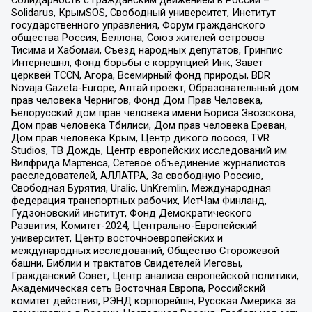
Солидарность с гражданским движением в России –
Solidarus, КрымSOS, Свободный университет, Институт
государственного управления, Форум гражданского
общества Россия, Беллона, Союз жителей островов
Тисима и Хабомаи, Съезд народных депутатов, Гринпис
Интернешнл, Фонд борьбы с коррупцией Инк, Завет
церквей TCCN, Агора, Всемирный фонд природы, BDR
Novaja Gazeta-Europe, Алтай проект, Образовательный дом
прав человека Чернигов, Фонд Дом Прав Человека,
Белорусский дом прав человека имени Бориса Звозскова,
Дом прав человека Тбилиси, Дом прав человека Ереван,
Дом прав человека Крым, Центр дикого лосося, TVR
Studios, ТВ Дождь, Центр европейских исследований им
Вилфрида Мартенса, Сетевое объединение журналистов
расследователей, АЛЛАТРА, За свободную Россию,
Свободная Бурятия, Uralic, UnKremlin, Международная
федерация транспортных рабочих, ИстЧам Финланд,
Гудзоновский институт, Фонд Демократического
Развития, Комитет-2024, Центрально-Европейский
университет, Центр восточноевропейских и
международных исследований, Общество Сторожевой
башни, Библии и трактатов Свидетелей Иеговы,
Гражданский Совет, Центр анализа европейской политики,
Академическая сеть Восточная Европа, Российский
комитет действия, РЭНД корпорейшн, Русская Америка за