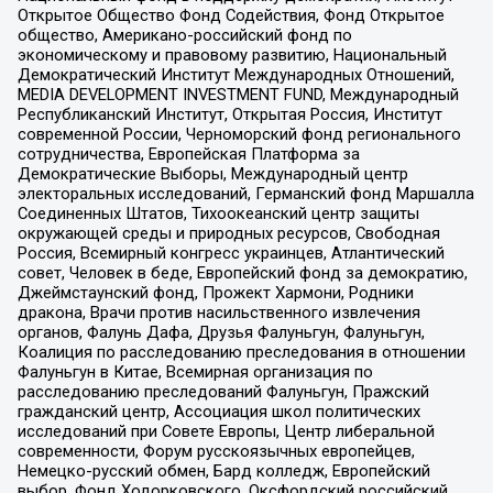
Открытое Общество Фонд Содействия, Фонд Открытое
общество, Американо-российский фонд по
экономическому и правовому развитию, Национальный
Демократический Институт Международных Отношений,
MEDIA DEVELOPMENT INVESTMENT FUND, Международный
Республиканский Институт, Открытая Россия, Институт
современной России, Черноморский фонд регионального
сотрудничества, Европейская Платформа за
Демократические Выборы, Международный центр
электоральных исследований, Германский фонд Маршалла
Соединенных Штатов, Тихоокеанский центр защиты
окружающей среды и природных ресурсов, Свободная
Россия, Всемирный конгресс украинцев, Атлантический
совет, Человек в беде, Европейский фонд за демократию,
Джеймстаунский фонд, Прожект Хармони, Родники
дракона, Врачи против насильственного извлечения
органов, Фалунь Дафа, Друзья Фалуньгун, Фалуньгун,
Коалиция по расследованию преследования в отношении
Фалуньгун в Китае, Всемирная организация по
расследованию преследований Фалуньгун, Пражский
гражданский центр, Ассоциация школ политических
исследований при Совете Европы, Центр либеральной
современности, Форум русскоязычных европейцев,
Немецко-русский обмен, Бард колледж, Европейский
выбор, Фонд Ходорковского, Оксфордский российский