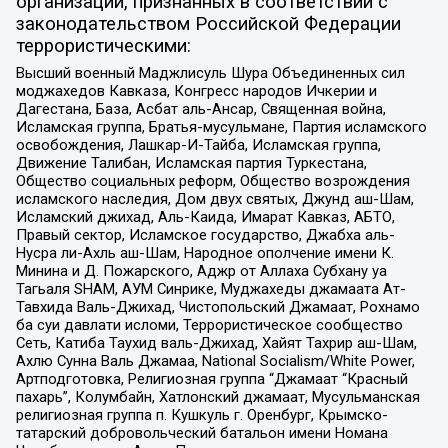
организаций, признанных в соответствии с
законодательством Российской Федерации
террористическими:
Высший военный Маджлисуль Шура Объединенных сил
моджахедов Кавказа, Конгресс народов Ичкерии и
Дагестана, База, Асбат аль-Ансар, Священная война,
Исламская группа, Братья-мусульмане, Партия исламского
освобождения, Лашкар-И-Тайба, Исламская группа,
Движение Талибан, Исламская партия Туркестана,
Общество социальных реформ, Общество возрождения
исламского наследия, Дом двух святых, Джунд аш-Шам,
Исламский джихад, Аль-Каида, Имарат Кавказ, АБТО,
Правый сектор, Исламское государство, Джабха аль-
Нусра ли-Ахль аш-Шам, Народное ополчение имени К.
Минина и Д. Пожарского, Аджр от Аллаха Субхану уа
Тагьаля SHAM, АУМ Синрике, Муджахеды джамаата Ат-
Тавхида Валь-Джихад, Чистопольский Джамаат, Рохнамо
ба суи давлати исломи, Террористическое сообщество
Сеть, Катиба Таухид валь-Джихад, Хайят Тахрир аш-Шам,
Ахлю Сунна Валь Джамаа, National Socialism/White Power,
Артподготовка, Религиозная группа “Джамаат “Красный
пахарь”, Колумбайн, Хатлонский джамаат, Мусульманская
религиозная группа п. Кушкуль г. Оренбург, Крымско-
татарский добровольческий батальон имени Номана