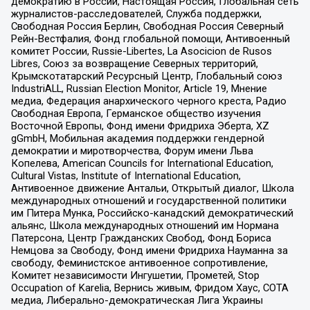
демократию в России, Настоящая Россия, Глобальная сеть
журналистов-расследователей, Служба поддержки,
Свободная Россия Берлин, Свободная Россия Северный
Рейн-Вестфалия, Фонд глобальной помощи, Антивоенный
комитет России, Russie-Libertes, La Asocicion de Rusos
Libres, Союз за возвращение Северных территорий,
Крымскотатарский Ресурсный Центр, Глобальный союз
IndustriALL, Russian Election Monitor, Article 19, Мнение
медиа, Федерация анархического черного креста, Радио
Свободная Европа, Германское общество изучения
Восточной Европы, Фонд имени Фридриха Эберта, XZ
gGmbH, Мобильная академия поддержки гендерной
демократии и миротворчества, Форум имени Льва
Копелева, American Councils for International Education,
Cultural Vistas, Institute of International Education,
Антивоенное движение Антальи, Открытый диалог, Школа
международных отношений и государственной политики
им Питера Мунка, Российско-канадский демократический
альянс, Школа международных отношений им Нормана
Патерсона, Центр Гражданских Свобод, Фонд Бориса
Немцова за Свободу, Фонд имени Фридриха Науманна за
свободу, Феминистское антивоенное сопротивление,
Комитет независимости Ингушетии, Прометей, Stop
Occupation of Karelia, Вернись живым, Фридом Хаус, СОТА
медиа, Либерально-демократическая Лига Украины