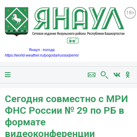
18+
Янаул - погода
https://world-weather.ru/pogoda/russia/perm/
Сегодня совместно с МРИ
ФНС России № 29 по РБ в
формате
видеоконференции