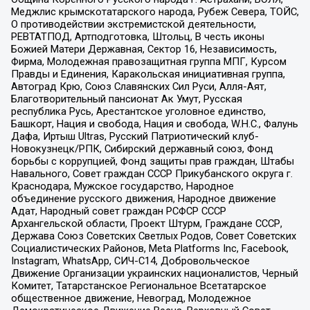
Меджлис крымскотатарского народа, Рубеж Севера, ТОЙС,
О противодействии экстремистской деятельности,
РЕВТАТПОД, Артподготовка, Штольц, В честь иконы
Божией Матери Державная, Сектор 16, Независимость,
Фирма, Молодежная правозащитная группа МПГ, Курсом
Правды и Единения, Каракольская инициативная группа,
Автоград Крю, Союз Славянских Сил Руси, Алля-Аят,
Благотворительный пансионат Ак Умут, Русская
республика Русь, Арестантское уголовное единство,
Башкорт, Нация и свобода, Нация и свобода, W.H.С., Фалунь
Дафа, Иртыш Ultras, Русский Патриотический клуб-
Новокузнецк/РПК, Сибирский державный союз, Фонд
борьбы с коррупцией, Фонд защиты прав граждан, Штабы
Навального, Совет граждан СССР Прикубанского округа г.
Краснодара, Мужское государство, Народное
объединение русского движения, Народное движение
Адат, Народный совет граждан РСФСР СССР
Архангельской области, Проект Штурм, Граждане СССР,
Держава Союз Советских Светлых Родов, Совет Советских
Социалистических Районов, Meta Platforms Inc, Facebook,
Instagram, WhatsApp, СИЧ-С14, Добровольческое
Движение Организации украинских националистов, Черный
Комитет, Татарстанское Региональное Всетатарское
общественное движение, Невоград, Молодежное