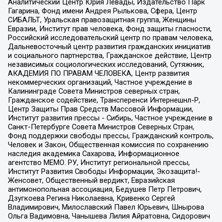
Аналитический Центр Юрия Левады, Издательство Парк
Гагарина, Фонд имени Андрея Рылькова, Сфера, Центр
СИБАЛЬТ, Уральская правозащитная группа, Женщины
Евразии, Институт прав человека, Фонд защиты гласности,
Российский исследовательский центр по правам человека,
Дальневосточный центр развития гражданских инициатив
и социального партнерства, Гражданское действие, Центр
независимых социологических исследований, Сутяжник,
АКАДЕМИЯ ПО ПРАВАМ ЧЕЛОВЕКА, Центр развития
некоммерческих организаций, Частное учреждение в
Калининграде Совета Министров северных стран,
Гражданское содействие, Трансперенси Интернешнл-Р,
Центр Защиты Прав Средств Массовой Информации,
Институт развития прессы - Сибирь, Частное учреждение в
Санкт-Петербурге Совета Министров Северных Стран,
Фонд поддержки свободы прессы, Гражданский контроль,
Человек и Закон, Общественная комиссия по сохранению
наследия академика Сахарова, Информационное
агентство МЕМО. РУ, Институт региональной прессы,
Институт Развития Свободы Информации, Экозащита!-
Женсовет, Общественный вердикт, Евразийская
антимонопольная ассоциация, Бедушев Петр Петрович,
Дзугкоева Регина Николаевна, Кривенко Сергей
Владимирович, Милославский Павел Юрьевич, Шнырова
Ольга Вадимовна, Чанышева Лилия Айратовна, Сидорович