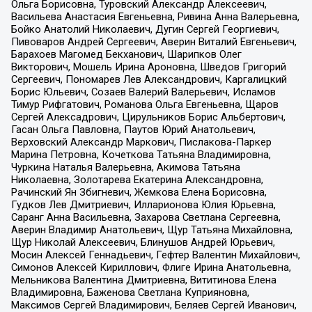
Ольга Борисовна, Туровский Александр Алексеевич,
Васильева Анастасия Евгеньевна, Ривина Анна Валерьевна,
Бойко Анатолий Николаевич, Дугин Сергей Георгиевич,
Пивоваров Андрей Сергеевич, Аверин Виталий Евгеньевич,
Барахоев Магомед Бекханович, Шарипков Олег
Викторович, Мошель Ирина Ароновна, Шведов Григорий
Сергеевич, Пономарев Лев Александрович, Каргалицкий
Борис Юльевич, Созаев Валерий Валерьевич, Исламов
Тимур Рифгатович, Романова Ольга Евгеньевна, Щаров
Сергей Алексадрович, Цирульников Борис Альбертович,
Гасан Ольга Павловна, Паутов Юрий Анатольевич,
Верховский Александр Маркович, Пислакова-Паркер
Марина Петровна, Кочеткова Татьяна Владимировна,
Чуркина Наталья Валерьевна, Акимова Татьяна
Николаевна, Золотарева Екатерина Александровна,
Рачинский Ян Збигневич, Жемкова Елена Борисовна,
Гудков Лев Дмитриевич, Илларионова Юлия Юрьевна,
Саранг Анна Васильевна, Захарова Светлана Сергеевна,
Аверин Владимир Анатольевич, Щур Татьяна Михайловна,
Щур Николай Алексеевич, Блинушов Андрей Юрьевич,
Мосин Алексей Геннадьевич, Гефтер Валентин Михайлович,
Симонов Алексей Кириллович, Флиге Ирина Анатольевна,
Мельникова Валентина Дмитриевна, Вититинова Елена
Владимировна, Баженова Светлана Куприяновна,
Максимов Сергей Владимирович, Беляев Сергей Иванович,