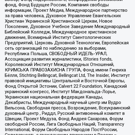
фонд, Фонд Будущее России, Компания свободы
информации, Проект Медиа, Международное партнерство
за права человека, Духовное Управление Евангельских
Христиан Украинской Христианской Церкви, Новое
Поколение, Духовное Учебное Заведение Международный
Библейский Колледж, Международное христианское
движение, Всемирный Институт Саентологических
Предприятий, Церковь Духовной Технологии, Европейская
сеть организаций по наблюдению за выборами,
Республика Польша, СВОБОДНЫЙ ИДЕЛЬ-УРАЛ,
Ассоциация развития журналистики, IStories fonds,
Королевский Институт Международных Отношений,
КРИМСЬКА ПРАВОЗАХИСНА ГРУПА, Фонд имени Генриха
Бёлля, Stichting Bellingcat, Bellingcat Ltd, The Insider, Институт
правовой инициативы Центральной и Восточной Европы,
Фонд Открытой Эстонии, Calvert 22 Foundation, Канадский
украинский конгресс, Институт Макдональда-Лорье,
Украинская национальная федерация Канады,
Декабристы, Международный научный центр им Вудро
Вильсона, Свободная пресса, Возрождение, Всеукраинский
духовный центр , Риддл, Русский антивоенный комитет в
Швеции, Проект Медуза, Фонд Андрея Сахарова, Форум
свободной России, Лига Свободных Наций, Transparеncy
International, Форум Свободных Народов ПостРоссии,