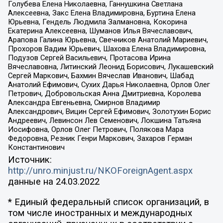
Голубева Елена Николаевна, Ганнушкина Светлана
Алексеевна, Закс Елена Владимировна, Буртина Елена
Юрьевна, Гендель Людмила Залмановна, Кокорина
Екатерина Алексеевна, Шуманов Илья Вячеславович,
Арапова Галина Юрьевна, Свечников Анатолий Мариевич,
Прохоров Вадим Юрьевич, Шахова Елена Владимировна,
Подузов Сергей Васильевич, Протасова Ирина
Вячеславовна, Литинский Леонид Борисович, Лукашевский
Сергей Маркович, Бахмин Вячеслав Иванович, Шабад
Анатолий Ефимович, Сухих Дарья Николаевна, Орлов Олег
Петрович, Добровольская Анна Дмитриевна, Королева
Александра Евгеньевна, Смирнов Владимир
Александрович, Вицин Сергей Ефимович, Золотухин Борис
Андреевич, Левинсон Лев Семенович, Локшина Татьяна
Иосифовна, Орлов Олег Петрович, Полякова Мара
Федоровна, Резник Генри Маркович, Захаров Герман
Константинович
Источник:
http://unro.minjust.ru/NKOForeignAgent.aspx
данные на
24.03.2022
* Единый федеральный список организаций, в
том числе иностранных и международных