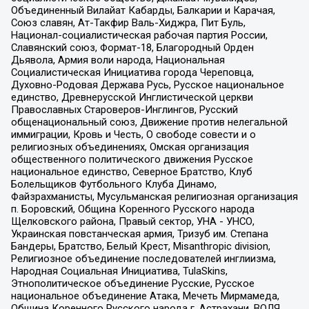
Объединенный Вилайат Кабарды, Балкарии и Карачая,
Союз славян, Ат-Такфир Валь-Хиджра, Пит Буль,
Национал-социалистическая рабочая партия России,
Славянский союз, Формат-18, Благородный Орден
Дьявола, Армия воли народа, Национальная
Социалистическая Инициатива города Череповца,
Духовно-Родовая Держава Русь, Русское национальное
единство, Древнерусской Инглистической церкви
Православных Староверов-Инглингов, Русский
общенациональный союз, Движение против нелегальной
иммиграции, Кровь и Честь, О свободе совести и о
религиозных объединениях, Омская организация
общественного политического движения Русское
национальное единство, Северное Братство, Клуб
Болельщиков Футбольного Клуба Динамо,
Файзрахманисты, Мусульманская религиозная организация
п. Боровский, Община Коренного Русского народа
Щелковского района, Правый сектор, УНА - УНСО,
Украинская повстанческая армия, Тризуб им. Степана
Бандеры, Братство, Белый Крест, Misanthropic division,
Религиозное объединение последователей инглиизма,
Народная Социальная Инициатива, TulaSkins,
Этнополитическое объединение Русские, Русское
национальное объединение Атака, Мечеть Мирмамеда,
Община Коренного Русского народа г. Астрахани, ВОЛЯ,