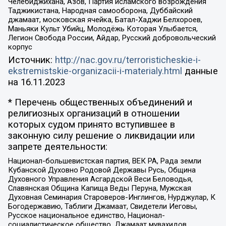
Челебиджихана, Азов, Партия исламского возрождения
Таджикистана, Народная самооборона, Дуббайский
джамаат, московская ячейка, Батал-Хаджи Белхороев,
Маньяки Культ Убийц, Молодёжь Которая Улыбается,
Легион Свобода России, Айдар, Русский добровольческий
корпус
Источник:
http://nac.gov.ru/terroristicheskie-i-
ekstremistskie-organizacii-i-materialy.html
данные
на
16.11.2023
* Перечень общественных объединений и
религиозных организаций в отношении
которых судом принято вступившее в
законную силу решение о ликвидации или
запрете деятельности:
Национал-большевистская партия, ВЕК РА, Рада земли
Кубанской Духовно Родовой Державы Русь, Община
Духовного Управления Асгардской Веси Беловодья,
Славянская Община Капища Веды Перуна, Мужская
Духовная Семинария Староверов-Инглингов, Нурджулар, К
Богодержавию, Таблиги Джамаат, Свидетели Иеговы,
Русское национальное единство, Национал-
социалистическое общество, Джамаат мувахидов,