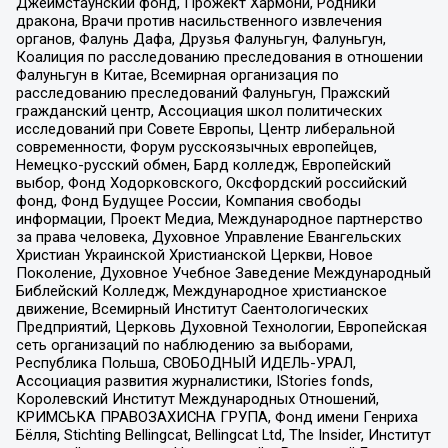
Джеймстаунский фонд, Прожект Хармони, Родники
дракона, Врачи против насильственного извлечения
органов, Фалунь Дафа, Друзья Фалуньгун, Фалуньгун,
Коалиция по расследованию преследования в отношении
Фалуньгун в Китае, Всемирная организация по
расследованию преследований Фалуньгун, Пражский
гражданский центр, Ассоциация школ политических
исследований при Совете Европы, Центр либеральной
современности, Форум русскоязычных европейцев,
Немецко-русский обмен, Бард колледж, Европейский
выбор, Фонд Ходорковского, Оксфордский российский
фонд, Фонд Будущее России, Компания свободы
информации, Проект Медиа, Международное партнерство
за права человека, Духовное Управление Евангельских
Христиан Украинской Христианской Церкви, Новое
Поколение, Духовное Учебное Заведение Международный
Библейский Колледж, Международное христианское
движение, Всемирный Институт Саентологических
Предприятий, Церковь Духовной Технологии, Европейская
сеть организаций по наблюдению за выборами,
Республика Польша, СВОБОДНЫЙ ИДЕЛЬ-УРАЛ,
Ассоциация развития журналистики, IStories fonds,
Королевский Институт Международных Отношений,
КРИМСЬКА ПРАВОЗАХИСНА ГРУПА, Фонд имени Генриха
Бёлля, Stichting Bellingcat, Bellingcat Ltd, The Insider, Институт