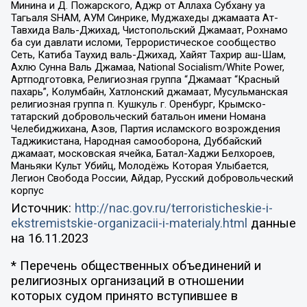
Минина и Д. Пожарского, Аджр от Аллаха Субхану уа
Тагьаля SHAM, АУМ Синрике, Муджахеды джамаата Ат-
Тавхида Валь-Джихад, Чистопольский Джамаат, Рохнамо
ба суи давлати исломи, Террористическое сообщество
Сеть, Катиба Таухид валь-Джихад, Хайят Тахрир аш-Шам,
Ахлю Сунна Валь Джамаа, National Socialism/White Power,
Артподготовка, Религиозная группа “Джамаат “Красный
пахарь”, Колумбайн, Хатлонский джамаат, Мусульманская
религиозная группа п. Кушкуль г. Оренбург, Крымско-
татарский добровольческий батальон имени Номана
Челебиджихана, Азов, Партия исламского возрождения
Таджикистана, Народная самооборона, Дуббайский
джамаат, московская ячейка, Батал-Хаджи Белхороев,
Маньяки Культ Убийц, Молодёжь Которая Улыбается,
Легион Свобода России, Айдар, Русский добровольческий
корпус
Источник:
http://nac.gov.ru/terroristicheskie-i-
ekstremistskie-organizacii-i-materialy.html
данные
на
16.11.2023
* Перечень общественных объединений и
религиозных организаций в отношении
которых судом принято вступившее в