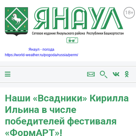
18+
Янаул - погода
https://world-weather.ru/pogoda/russia/perm/
Наши «Всадники» Кирилла
Ильина в числе
победителей фестиваля
«ФормАРТ»!