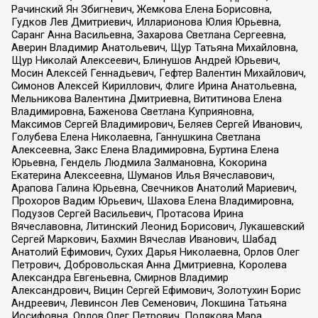
Рачинский Ян Збигневич, Жемкова Елена Борисовна,
Гудков Лев Дмитриевич, Илларионова Юлия Юрьевна,
Саранг Анна Васильевна, Захарова Светлана Сергеевна,
Аверин Владимир Анатольевич, Щур Татьяна Михайловна,
Щур Николай Алексеевич, Блинушов Андрей Юрьевич,
Мосин Алексей Геннадьевич, Гефтер Валентин Михайлович,
Симонов Алексей Кириллович, Флиге Ирина Анатольевна,
Мельникова Валентина Дмитриевна, Вититинова Елена
Владимировна, Баженова Светлана Куприяновна,
Максимов Сергей Владимирович, Беляев Сергей Иванович,
Голубева Елена Николаевна, Ганнушкина Светлана
Алексеевна, Закс Елена Владимировна, Буртина Елена
Юрьевна, Гендель Людмила Залмановна, Кокорина
Екатерина Алексеевна, Шуманов Илья Вячеславович,
Арапова Галина Юрьевна, Свечников Анатолий Мариевич,
Прохоров Вадим Юрьевич, Шахова Елена Владимировна,
Подузов Сергей Васильевич, Протасова Ирина
Вячеславовна, Литинский Леонид Борисович, Лукашевский
Сергей Маркович, Бахмин Вячеслав Иванович, Шабад
Анатолий Ефимович, Сухих Дарья Николаевна, Орлов Олег
Петрович, Добровольская Анна Дмитриевна, Королева
Александра Евгеньевна, Смирнов Владимир
Александрович, Вицин Сергей Ефимович, Золотухин Борис
Андреевич, Левинсон Лев Семенович, Локшина Татьяна
Иосифовна, Орлов Олег Петрович, Полякова Мара