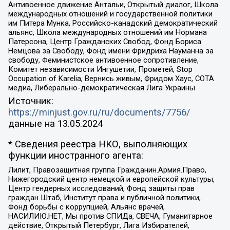
Антивоенное движение Антальи, Открытый диалог, Школа
международных отношений и государственной политики
им Питера Мунка, Российско-канадский демократический
альянс, Школа международных отношений им Нормана
Патерсона, Центр Гражданских Свобод, Фонд Бориса
Немцова за Свободу, Фонд имени Фридриха Науманна за
свободу, Феминистское антивоенное сопротивление,
Комитет независимости Ингушетии, Прометей, Stop
Occupation of Karelia, Вернись живым, Фридом Хаус, СОТА
медиа, Либерально-демократическая Лига Украины
Источник:
https://minjust.gov.ru/ru/documents/7756/
данные на
13.05.2024
* Сведения реестра НКО, выполняющих
функции иностранного агента:
Лилит, Правозащитная группа Гражданин.Армия.Право,
Нижегородский центр немецкой и европейской культуры,
Центр гендерных исследований, Фонд защиты прав
граждан Штаб, Институт права и публичной политики,
Фонд борьбы с коррупцией, Альянс врачей,
НАСИЛИЮ.НЕТ, Мы против СПИДа, СВЕЧА, Гуманитарное
действие, Открытый Петербург, Лига Избирателей,