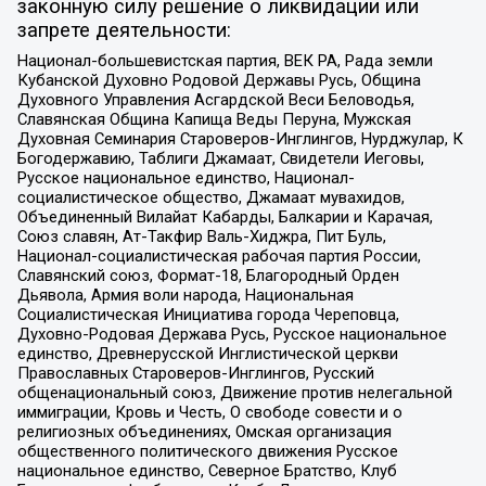
законную силу решение о ликвидации или
запрете деятельности:
Национал-большевистская партия, ВЕК РА, Рада земли
Кубанской Духовно Родовой Державы Русь, Община
Духовного Управления Асгардской Веси Беловодья,
Славянская Община Капища Веды Перуна, Мужская
Духовная Семинария Староверов-Инглингов, Нурджулар, К
Богодержавию, Таблиги Джамаат, Свидетели Иеговы,
Русское национальное единство, Национал-
социалистическое общество, Джамаат мувахидов,
Объединенный Вилайат Кабарды, Балкарии и Карачая,
Союз славян, Ат-Такфир Валь-Хиджра, Пит Буль,
Национал-социалистическая рабочая партия России,
Славянский союз, Формат-18, Благородный Орден
Дьявола, Армия воли народа, Национальная
Социалистическая Инициатива города Череповца,
Духовно-Родовая Держава Русь, Русское национальное
единство, Древнерусской Инглистической церкви
Православных Староверов-Инглингов, Русский
общенациональный союз, Движение против нелегальной
иммиграции, Кровь и Честь, О свободе совести и о
религиозных объединениях, Омская организация
общественного политического движения Русское
национальное единство, Северное Братство, Клуб