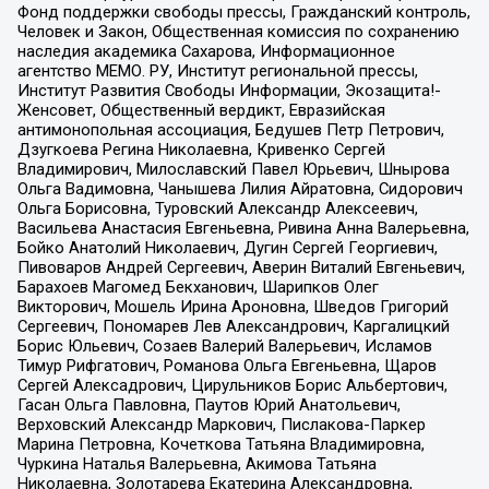
Фонд поддержки свободы прессы, Гражданский контроль,
Человек и Закон, Общественная комиссия по сохранению
наследия академика Сахарова, Информационное
агентство МЕМО. РУ, Институт региональной прессы,
Институт Развития Свободы Информации, Экозащита!-
Женсовет, Общественный вердикт, Евразийская
антимонопольная ассоциация, Бедушев Петр Петрович,
Дзугкоева Регина Николаевна, Кривенко Сергей
Владимирович, Милославский Павел Юрьевич, Шнырова
Ольга Вадимовна, Чанышева Лилия Айратовна, Сидорович
Ольга Борисовна, Туровский Александр Алексеевич,
Васильева Анастасия Евгеньевна, Ривина Анна Валерьевна,
Бойко Анатолий Николаевич, Дугин Сергей Георгиевич,
Пивоваров Андрей Сергеевич, Аверин Виталий Евгеньевич,
Барахоев Магомед Бекханович, Шарипков Олег
Викторович, Мошель Ирина Ароновна, Шведов Григорий
Сергеевич, Пономарев Лев Александрович, Каргалицкий
Борис Юльевич, Созаев Валерий Валерьевич, Исламов
Тимур Рифгатович, Романова Ольга Евгеньевна, Щаров
Сергей Алексадрович, Цирульников Борис Альбертович,
Гасан Ольга Павловна, Паутов Юрий Анатольевич,
Верховский Александр Маркович, Пислакова-Паркер
Марина Петровна, Кочеткова Татьяна Владимировна,
Чуркина Наталья Валерьевна, Акимова Татьяна
Николаевна, Золотарева Екатерина Александровна,