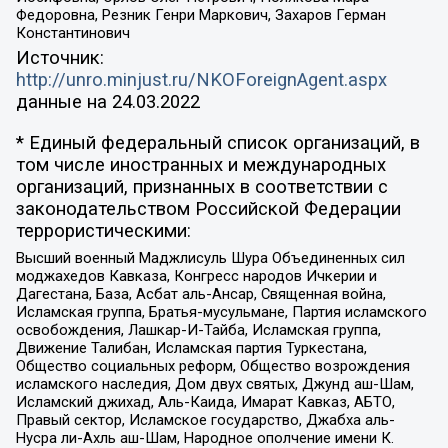
Федоровна, Резник Генри Маркович, Захаров Герман
Константинович
Источник:
http://unro.minjust.ru/NKOForeignAgent.aspx
данные на
24.03.2022
* Единый федеральный список организаций, в
том числе иностранных и международных
организаций, признанных в соответствии с
законодательством Российской Федерации
террористическими:
Высший военный Маджлисуль Шура Объединенных сил
моджахедов Кавказа, Конгресс народов Ичкерии и
Дагестана, База, Асбат аль-Ансар, Священная война,
Исламская группа, Братья-мусульмане, Партия исламского
освобождения, Лашкар-И-Тайба, Исламская группа,
Движение Талибан, Исламская партия Туркестана,
Общество социальных реформ, Общество возрождения
исламского наследия, Дом двух святых, Джунд аш-Шам,
Исламский джихад, Аль-Каида, Имарат Кавказ, АБТО,
Правый сектор, Исламское государство, Джабха аль-
Нусра ли-Ахль аш-Шам, Народное ополчение имени К.