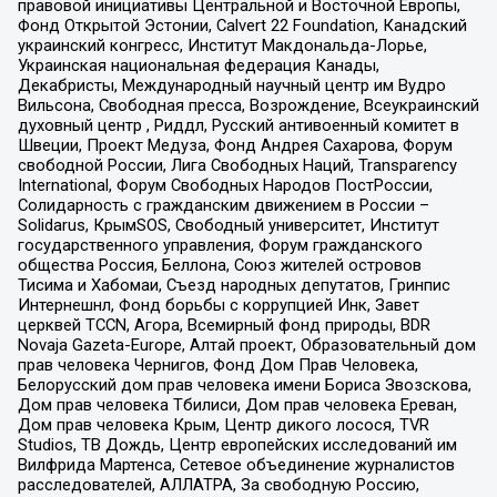
правовой инициативы Центральной и Восточной Европы,
Фонд Открытой Эстонии, Calvert 22 Foundation, Канадский
украинский конгресс, Институт Макдональда-Лорье,
Украинская национальная федерация Канады,
Декабристы, Международный научный центр им Вудро
Вильсона, Свободная пресса, Возрождение, Всеукраинский
духовный центр , Риддл, Русский антивоенный комитет в
Швеции, Проект Медуза, Фонд Андрея Сахарова, Форум
свободной России, Лига Свободных Наций, Transparеncy
International, Форум Свободных Народов ПостРоссии,
Солидарность с гражданским движением в России –
Solidarus, КрымSOS, Свободный университет, Институт
государственного управления, Форум гражданского
общества Россия, Беллона, Союз жителей островов
Тисима и Хабомаи, Съезд народных депутатов, Гринпис
Интернешнл, Фонд борьбы с коррупцией Инк, Завет
церквей TCCN, Агора, Всемирный фонд природы, BDR
Novaja Gazeta-Europe, Алтай проект, Образовательный дом
прав человека Чернигов, Фонд Дом Прав Человека,
Белорусский дом прав человека имени Бориса Звозскова,
Дом прав человека Тбилиси, Дом прав человека Ереван,
Дом прав человека Крым, Центр дикого лосося, TVR
Studios, ТВ Дождь, Центр европейских исследований им
Вилфрида Мартенса, Сетевое объединение журналистов
расследователей, АЛЛАТРА, За свободную Россию,