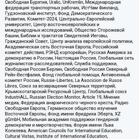
Свободная Бурятия, Uralic, UnKremlin, Международная
федерация транспортных рабочих, ИстЧам Финланд,
Гудзоновский институт, Фонд Демократического
Развития, Комитет-2024, Центрально-Европейский
университет, Центр восточноевропейских и
международных исследований, Общество Сторожевой
башни, Библии и трактатов Свидетелей Иеговы,
Гражданский Совет, Центр анализа европейской политики,
Академическая сеть Восточная Европа, Российский
комитет действия, РЭНД корпорейшн, Русская Америка за
демократию в России, Настоящая Россия, Глобальная сеть
журналистов-расследователей, Служба поддержки,
Свободная Россия Берлин, Свободная Россия Северный
Рейн-Вестфалия, Фонд глобальной помощи, Антивоенный
комитет России, Russie-Libertes, La Asocicion de Rusos
Libres, Союз за возвращение Северных территорий,
Крымскотатарский Ресурсный Центр, Глобальный союз
IndustriALL, Russian Election Monitor, Article 19, Мнение
медиа, Федерация анархического черного креста, Радио
Свободная Европа, Германское общество изучения
Восточной Европы, Фонд имени Фридриха Эберта, XZ
gGmbH, Мобильная академия поддержки гендерной
демократии и миротворчества, Форум имени Льва
Копелева, American Councils for International Education,
Cultural Vistas, Institute of International Education,