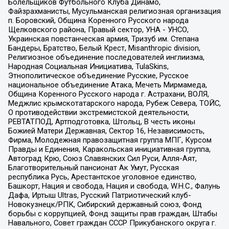
Болельщиков Футбольного Клуба Динамо,
Файзрахманисты, Мусульманская религиозная организация
п. Боровский, Община Коренного Русского народа
Щелковского района, Правый сектор, УНА - УНСО,
Украинская повстанческая армия, Тризуб им. Степана
Бандеры, Братство, Белый Крест, Misanthropic division,
Религиозное объединение последователей инглиизма,
Народная Социальная Инициатива, TulaSkins,
Этнополитическое объединение Русские, Русское
национальное объединение Атака, Мечеть Мирмамеда,
Община Коренного Русского народа г. Астрахани, ВОЛЯ,
Меджлис крымскотатарского народа, Рубеж Севера, ТОЙС,
О противодействии экстремистской деятельности,
РЕВТАТПОД, Артподготовка, Штольц, В честь иконы
Божией Матери Державная, Сектор 16, Независимость,
Фирма, Молодежная правозащитная группа МПГ, Курсом
Правды и Единения, Каракольская инициативная группа,
Автоград Крю, Союз Славянских Сил Руси, Алля-Аят,
Благотворительный пансионат Ак Умут, Русская
республика Русь, Арестантское уголовное единство,
Башкорт, Нация и свобода, Нация и свобода, W.H.С., Фалунь
Дафа, Иртыш Ultras, Русский Патриотический клуб-
Новокузнецк/РПК, Сибирский державный союз, Фонд
борьбы с коррупцией, Фонд защиты прав граждан, Штабы
Навального, Совет граждан СССР Прикубанского округа г.