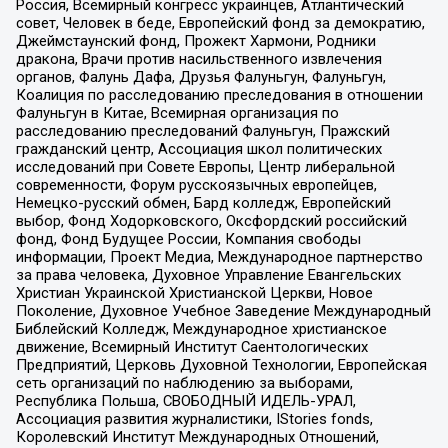
Россия, Всемирный конгресс украинцев, Атлантический
совет, Человек в беде, Европейский фонд за демократию,
Джеймстаунский фонд, Прожект Хармони, Родники
дракона, Врачи против насильственного извлечения
органов, Фалунь Дафа, Друзья Фалуньгун, Фалуньгун,
Коалиция по расследованию преследования в отношении
Фалуньгун в Китае, Всемирная организация по
расследованию преследований Фалуньгун, Пражский
гражданский центр, Ассоциация школ политических
исследований при Совете Европы, Центр либеральной
современности, Форум русскоязычных европейцев,
Немецко-русский обмен, Бард колледж, Европейский
выбор, Фонд Ходорковского, Оксфордский российский
фонд, Фонд Будущее России, Компания свободы
информации, Проект Медиа, Международное партнерство
за права человека, Духовное Управление Евангельских
Христиан Украинской Христианской Церкви, Новое
Поколение, Духовное Учебное Заведение Международный
Библейский Колледж, Международное христианское
движение, Всемирный Институт Саентологических
Предприятий, Церковь Духовной Технологии, Европейская
сеть организаций по наблюдению за выборами,
Республика Польша, СВОБОДНЫЙ ИДЕЛЬ-УРАЛ,
Ассоциация развития журналистики, IStories fonds,
Королевский Институт Международных Отношений,