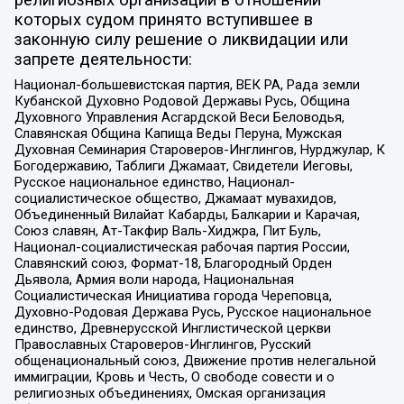
религиозных организаций в отношении
которых судом принято вступившее в
законную силу решение о ликвидации или
запрете деятельности:
Национал-большевистская партия, ВЕК РА, Рада земли
Кубанской Духовно Родовой Державы Русь, Община
Духовного Управления Асгардской Веси Беловодья,
Славянская Община Капища Веды Перуна, Мужская
Духовная Семинария Староверов-Инглингов, Нурджулар, К
Богодержавию, Таблиги Джамаат, Свидетели Иеговы,
Русское национальное единство, Национал-
социалистическое общество, Джамаат мувахидов,
Объединенный Вилайат Кабарды, Балкарии и Карачая,
Союз славян, Ат-Такфир Валь-Хиджра, Пит Буль,
Национал-социалистическая рабочая партия России,
Славянский союз, Формат-18, Благородный Орден
Дьявола, Армия воли народа, Национальная
Социалистическая Инициатива города Череповца,
Духовно-Родовая Держава Русь, Русское национальное
единство, Древнерусской Инглистической церкви
Православных Староверов-Инглингов, Русский
общенациональный союз, Движение против нелегальной
иммиграции, Кровь и Честь, О свободе совести и о
религиозных объединениях, Омская организация