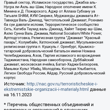
Правый сектор, Исламское государство, Джабха аль-
Нусра ли-Ахль аш-Шам, Народное ополчение имени К.
Минина и Д. Пожарского, Аджр от Аллаха Субхану уа
Тагьаля SHAM, АУМ Синрике, Муджахеды джамаата Ат-
Тавхида Валь-Джихад, Чистопольский Джамаат, Рохнамо
ба суи давлати исломи, Террористическое сообщество
Сеть, Катиба Таухид валь-Джихад, Хайят Тахрир аш-Шам,
Ахлю Сунна Валь Джамаа, National Socialism/White Power,
Артподготовка, Религиозная группа “Джамаат “Красный
пахарь”, Колумбайн, Хатлонский джамаат, Мусульманская
религиозная группа п. Кушкуль г. Оренбург, Крымско-
татарский добровольческий батальон имени Номана
Челебиджихана, Азов, Партия исламского возрождения
Таджикистана, Народная самооборона, Дуббайский
джамаат, московская ячейка, Батал-Хаджи Белхороев,
Маньяки Культ Убийц, Молодёжь Которая Улыбается,
Легион Свобода России, Айдар, Русский добровольческий
корпус
Источник:
http://nac.gov.ru/terroristicheskie-i-
ekstremistskie-organizacii-i-materialy.html
данные
на
16.11.2023
* Перечень общественных объединений и