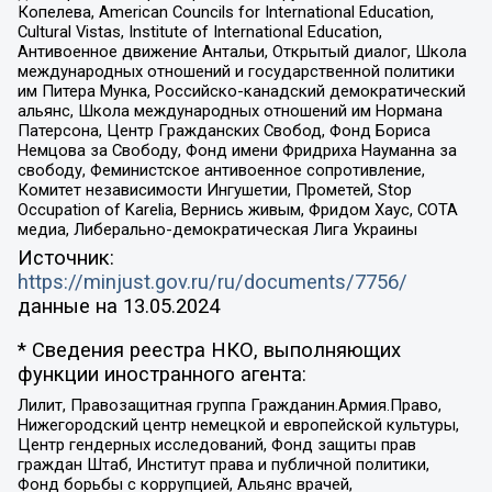
Копелева, American Councils for International Education,
Cultural Vistas, Institute of International Education,
Антивоенное движение Антальи, Открытый диалог, Школа
международных отношений и государственной политики
им Питера Мунка, Российско-канадский демократический
альянс, Школа международных отношений им Нормана
Патерсона, Центр Гражданских Свобод, Фонд Бориса
Немцова за Свободу, Фонд имени Фридриха Науманна за
свободу, Феминистское антивоенное сопротивление,
Комитет независимости Ингушетии, Прометей, Stop
Occupation of Karelia, Вернись живым, Фридом Хаус, СОТА
медиа, Либерально-демократическая Лига Украины
Источник:
https://minjust.gov.ru/ru/documents/7756/
данные на
13.05.2024
* Сведения реестра НКО, выполняющих
функции иностранного агента:
Лилит, Правозащитная группа Гражданин.Армия.Право,
Нижегородский центр немецкой и европейской культуры,
Центр гендерных исследований, Фонд защиты прав
граждан Штаб, Институт права и публичной политики,
Фонд борьбы с коррупцией, Альянс врачей,