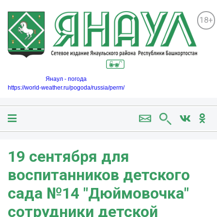
18+
Янаул - погода
https://world-weather.ru/pogoda/russia/perm/
19 сентября для
воспитанников детского
сада №14 "Дюймовочка"
сотрудники детской