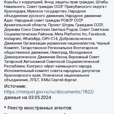
борьбы с коррупцией, Фонд защиты прав граждан, Штабы
Навального, Совет граждан СССР Прикубанского округа г.
Краснодара, Мужское государство, Народное
объединение русского движения, Народное движение
Адат, Народный совет граждан РСФСР СССР
Архангельской области, Проект Штурм, Граждане СССР,
Держава Союз Советских Светлых Родов, Совет Советских
Социалистических Районов, Meta Platforms Inc, Facebook,
Instagram, WhatsApp, СИЧ-С14, Добровольческое
Движение Организации украинских националистов, Черный
Комитет, Татарстанское Региональное Всетатарское
общественное движение, Невоград, Молодежное
Демократическое Движение Весна, Верховный Совет
Татарской Автономной Советской Социалистической
Республики, Конгресс ойрат-калмыцкого народа,
Исполнительный комитет совета народных депутатов
Красноярского края, Этническое национальное
объединение, ЛГБТ, Я.МЫ Сергей Фургал
Источник:
https://minjust.gov.ru/ru/documents/7822/
данные на
03.05.2024
* Реестр иностранных агентов: