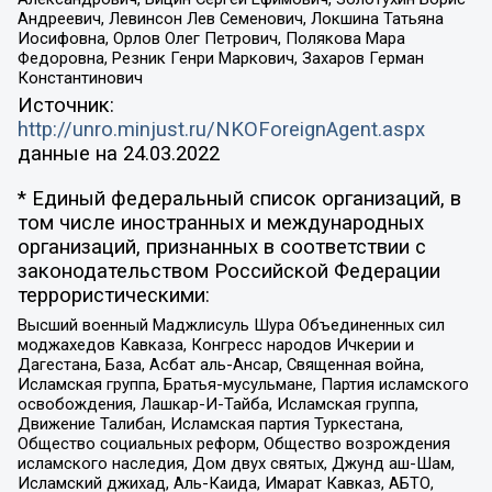
Андреевич, Левинсон Лев Семенович, Локшина Татьяна
Иосифовна, Орлов Олег Петрович, Полякова Мара
Федоровна, Резник Генри Маркович, Захаров Герман
Константинович
Источник:
http://unro.minjust.ru/NKOForeignAgent.aspx
данные на
24.03.2022
* Единый федеральный список организаций, в
том числе иностранных и международных
организаций, признанных в соответствии с
законодательством Российской Федерации
террористическими:
Высший военный Маджлисуль Шура Объединенных сил
моджахедов Кавказа, Конгресс народов Ичкерии и
Дагестана, База, Асбат аль-Ансар, Священная война,
Исламская группа, Братья-мусульмане, Партия исламского
освобождения, Лашкар-И-Тайба, Исламская группа,
Движение Талибан, Исламская партия Туркестана,
Общество социальных реформ, Общество возрождения
исламского наследия, Дом двух святых, Джунд аш-Шам,
Исламский джихад, Аль-Каида, Имарат Кавказ, АБТО,