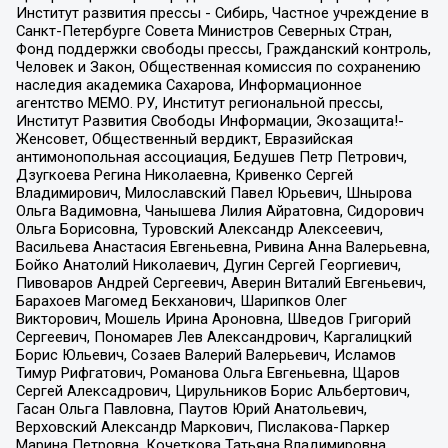
Институт развития прессы - Сибирь, Частное учреждение в
Санкт-Петербурге Совета Министров Северных Стран,
Фонд поддержки свободы прессы, Гражданский контроль,
Человек и Закон, Общественная комиссия по сохранению
наследия академика Сахарова, Информационное
агентство МЕМО. РУ, Институт региональной прессы,
Институт Развития Свободы Информации, Экозащита!-
Женсовет, Общественный вердикт, Евразийская
антимонопольная ассоциация, Бедушев Петр Петрович,
Дзугкоева Регина Николаевна, Кривенко Сергей
Владимирович, Милославский Павел Юрьевич, Шнырова
Ольга Вадимовна, Чанышева Лилия Айратовна, Сидорович
Ольга Борисовна, Туровский Александр Алексеевич,
Васильева Анастасия Евгеньевна, Ривина Анна Валерьевна,
Бойко Анатолий Николаевич, Дугин Сергей Георгиевич,
Пивоваров Андрей Сергеевич, Аверин Виталий Евгеньевич,
Барахоев Магомед Бекханович, Шарипков Олег
Викторович, Мошель Ирина Ароновна, Шведов Григорий
Сергеевич, Пономарев Лев Александрович, Каргалицкий
Борис Юльевич, Созаев Валерий Валерьевич, Исламов
Тимур Рифгатович, Романова Ольга Евгеньевна, Щаров
Сергей Алексадрович, Цирульников Борис Альбертович,
Гасан Ольга Павловна, Паутов Юрий Анатольевич,
Верховский Александр Маркович, Пислакова-Паркер
Марина Петровна, Кочеткова Татьяна Владимировна,