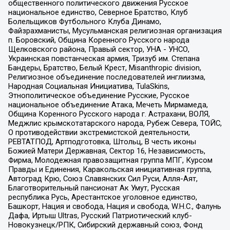
общественного политического движения Русское
национальное единство, Северное Братство, Клуб
Болельщиков Футбольного Клуба Динамо,
Файзрахманисты, Мусульманская религиозная организация
п. Боровский, Община Коренного Русского народа
Щелковского района, Правый сектор, УНА - УНСО,
Украинская повстанческая армия, Тризуб им. Степана
Бандеры, Братство, Белый Крест, Misanthropic division,
Религиозное объединение последователей инглиизма,
Народная Социальная Инициатива, TulaSkins,
Этнополитическое объединение Русские, Русское
национальное объединение Атака, Мечеть Мирмамеда,
Община Коренного Русского народа г. Астрахани, ВОЛЯ,
Меджлис крымскотатарского народа, Рубеж Севера, ТОЙС,
О противодействии экстремистской деятельности,
РЕВТАТПОД, Артподготовка, Штольц, В честь иконы
Божией Матери Державная, Сектор 16, Независимость,
Фирма, Молодежная правозащитная группа МПГ, Курсом
Правды и Единения, Каракольская инициативная группа,
Автоград Крю, Союз Славянских Сил Руси, Алля-Аят,
Благотворительный пансионат Ак Умут, Русская
республика Русь, Арестантское уголовное единство,
Башкорт, Нация и свобода, Нация и свобода, W.H.С., Фалунь
Дафа, Иртыш Ultras, Русский Патриотический клуб-
Новокузнецк/РПК, Сибирский державный союз, Фонд