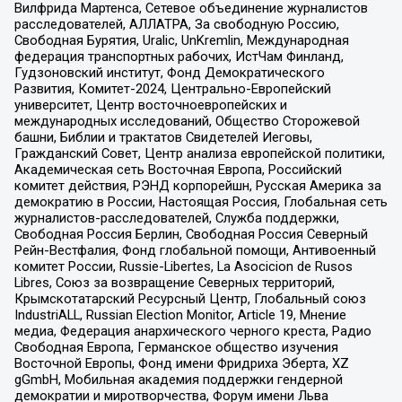
Вилфрида Мартенса, Сетевое объединение журналистов
расследователей, АЛЛАТРА, За свободную Россию,
Свободная Бурятия, Uralic, UnKremlin, Международная
федерация транспортных рабочих, ИстЧам Финланд,
Гудзоновский институт, Фонд Демократического
Развития, Комитет-2024, Центрально-Европейский
университет, Центр восточноевропейских и
международных исследований, Общество Сторожевой
башни, Библии и трактатов Свидетелей Иеговы,
Гражданский Совет, Центр анализа европейской политики,
Академическая сеть Восточная Европа, Российский
комитет действия, РЭНД корпорейшн, Русская Америка за
демократию в России, Настоящая Россия, Глобальная сеть
журналистов-расследователей, Служба поддержки,
Свободная Россия Берлин, Свободная Россия Северный
Рейн-Вестфалия, Фонд глобальной помощи, Антивоенный
комитет России, Russie-Libertes, La Asocicion de Rusos
Libres, Союз за возвращение Северных территорий,
Крымскотатарский Ресурсный Центр, Глобальный союз
IndustriALL, Russian Election Monitor, Article 19, Мнение
медиа, Федерация анархического черного креста, Радио
Свободная Европа, Германское общество изучения
Восточной Европы, Фонд имени Фридриха Эберта, XZ
gGmbH, Мобильная академия поддержки гендерной
демократии и миротворчества, Форум имени Льва