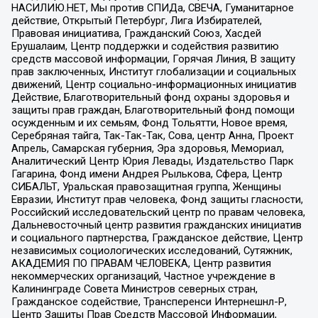
НАСИЛИЮ.НЕТ, Мы против СПИДа, СВЕЧА, Гуманитарное
действие, Открытый Петербург, Лига Избирателей,
Правовая инициатива, Гражданский Союз, Хасдей
Ерушалаим, Центр поддержки и содействия развитию
средств массовой информации, Горячая Линия, В защиту
прав заключенных, Институт глобализации и социальных
движений, Центр социально-информационных инициатив
Действие, Благотворительный фонд охраны здоровья и
защиты прав граждан, Благотворительный фонд помощи
осужденным и их семьям, Фонд Тольятти, Новое время,
Серебряная тайга, Так-Так-Так, Сова, центр Анна, Проект
Апрель, Самарская губерния, Эра здоровья, Мемориал,
Аналитический Центр Юрия Левады, Издательство Парк
Гагарина, Фонд имени Андрея Рылькова, Сфера, Центр
СИБАЛЬТ, Уральская правозащитная группа, Женщины
Евразии, Институт прав человека, Фонд защиты гласности,
Российский исследовательский центр по правам человека,
Дальневосточный центр развития гражданских инициатив
и социального партнерства, Гражданское действие, Центр
независимых социологических исследований, Сутяжник,
АКАДЕМИЯ ПО ПРАВАМ ЧЕЛОВЕКА, Центр развития
некоммерческих организаций, Частное учреждение в
Калининграде Совета Министров северных стран,
Гражданское содействие, Трансперенси Интернешнл-Р,
Центр Защиты Прав Средств Массовой Информации,