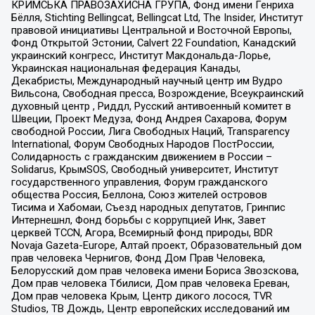
КРИМСЬКА ПРАВОЗАХИСНА ГРУПА, Фонд имени Генриха
Бёлля, Stichting Bellingcat, Bellingcat Ltd, The Insider, Институт
правовой инициативы Центральной и Восточной Европы,
Фонд Открытой Эстонии, Calvert 22 Foundation, Канадский
украинский конгресс, Институт Макдональда-Лорье,
Украинская национальная федерация Канады,
Декабристы, Международный научный центр им Вудро
Вильсона, Свободная пресса, Возрождение, Всеукраинский
духовный центр , Риддл, Русский антивоенный комитет в
Швеции, Проект Медуза, Фонд Андрея Сахарова, Форум
свободной России, Лига Свободных Наций, Transparеncy
International, Форум Свободных Народов ПостРоссии,
Солидарность с гражданским движением в России –
Solidarus, КрымSOS, Свободный университет, Институт
государственного управления, Форум гражданского
общества Россия, Беллона, Союз жителей островов
Тисима и Хабомаи, Съезд народных депутатов, Гринпис
Интернешнл, Фонд борьбы с коррупцией Инк, Завет
церквей TCCN, Агора, Всемирный фонд природы, BDR
Novaja Gazeta-Europe, Алтай проект, Образовательный дом
прав человека Чернигов, Фонд Дом Прав Человека,
Белорусский дом прав человека имени Бориса Звозскова,
Дом прав человека Тбилиси, Дом прав человека Ереван,
Дом прав человека Крым, Центр дикого лосося, TVR
Studios, ТВ Дождь, Центр европейских исследований им