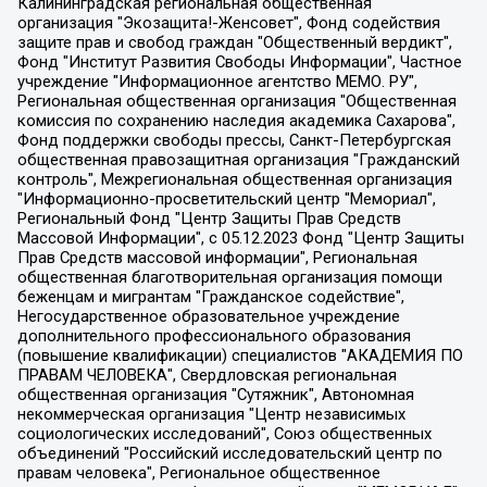
Калининградская региональная общественная организация "Экозащита!-Женсовет", Фонд содействия защите прав и свобод граждан "Общественный вердикт", Фонд "Институт Развития Свободы Информации", Частное учреждение "Информационное агентство МЕМО. РУ", Региональная общественная организация "Общественная комиссия по сохранению наследия академика Сахарова", Фонд поддержки свободы прессы, Санкт-Петербургская общественная правозащитная организация "Гражданский контроль", Межрегиональная общественная организация "Информационно-просветительский центр "Мемориал", Региональный Фонд "Центр Защиты Прав Средств Массовой Информации", с 05.12.2023 Фонд "Центр Защиты Прав Средств массовой информации", Региональная общественная благотворительная организация помощи беженцам и мигрантам "Гражданское содействие", Негосударственное образовательное учреждение дополнительного профессионального образования (повышение квалификации) специалистов "АКАДЕМИЯ ПО ПРАВАМ ЧЕЛОВЕКА", Свердловская региональная общественная организация "Сутяжник", Автономная некоммерческая организация "Центр независимых социологических исследований", Союз общественных объединений "Российский исследовательский центр по правам человека", Региональное общественное учреждение научно-информационный центр "МЕМОРИАЛ", Некоммерческая организация "Фонд защиты гласности", Автономная некоммерческая организация "Институт прав человека", Городская общественная организация "Екатеринбургское общество "МЕМОРИАЛ", Городская общественная организация "Рязанское историко-просветительское и правозащитное общество "Мемориал" (Рязанский Мемориал), Челябинский региональный орган общественной самодеятельности – женское общественное объединение "Женщины Евразии", Челябинский региональный орган общественной самодеятельности "Уральская правозащитная группа", Фонд содействия защите здоровья и социальной справедливости имени Андрея Рылькова, Автономная Некоммерческая Организация "Аналитический Центр Юрия Левады", Автономная некоммерческая организация социальной поддержки населения "Проект Апрель", Региональная общественная организация помощи женщинам и детям, находящимся в кризисной ситуации "Информационно-методический центр "Анна", Фонд содействия развитию массовых коммуникаций и правовому просвещению "Так-так-Так", Фонд содействия устойчивому развитию "Серебряная тайга", Свердловский региональный общественный фонд социальных проектов "Новое время", "Idel.Реалии", Кавказ.Реалии, Крым.Реалии, Телеканал Настоящее Время, Татаро-башкирская служба Радио Свобода (Azatliq Radiosi), Радио Свободная Европа/Радио Свобода (PCE/PC), "Сибирь.Реалии", "Фактограф", Благотворительный фонд помощи осужденным и их семьям, Автономная некоммерческая организация "Институт глобализации и социальных движений", Фонд "В защиту прав заключенных", Частное учреждение "Центр поддержки и содействия развитию средств массовой информации", Пензенский региональный общественный благотворительный фонд "Гражданский союз", "Север.Реалии", Некоммерческая организация Фонд "Правовая инициатива", Общество с ограниченной ответственностью "Радио Свободная Европа/Радио Свобода", Чешское информационное агентство "MEDIUM-ORIENT", Красноярская региональная общественная организация "Мы против СПИДа", Камалягин Денис Николаевич, Маркелов Сергей Евгеньевич, Пономарев Лев Александрович, Савицкая Людмила Алексеевна, Автономная некоммерческая организация "Центр по работе с проблемой насилия "НАСИЛИЮ.НЕТ", Межрегиональный профессиональный союз работников здравоохранения "Альянс врачей", Юридическое лицо, зарегистрированное в Латвийской Республике, SIA "Medusa Project" (регистрационный номер 40103797863, дата регистрации 10.06.2014), Некоммерческая организация "Фонд по борьбе с коррупцией", Автономная некоммерческая организация "Институт права и публичной политики", Баданин Роман Сергеевич, Гликин Максим Александрович, Железнова Мария Михайловна, Лукьянова Юлия Сергеевна, Маетная Елизавета Витальевна, Маняхин Петр Борисович, Чуракова Ольга Владимировна, Ярош Юлия Петровна, Юридическое лицо "The Insider SIA", зарегистрированное в Риге, Латвийская Республика (дата регистрации 26.06.2015), являющееся администратором доменного имени интернет-издания "The Insider SIA", https://theins.ru, Постернак Алексей Евгеньевич, Рубин Михаил Аркадьевич, Анин Роман Александрович, Юридическое лицо Istories fonds, зарегистрированное в Латвийской Республике (регистрационный номер 50008295751, дата регистрации 24.02.2020), Великовский Дмитрий Александрович, Долинина Ирина Николаевна, Мароховская Алеся Алексеевна, Шлейнов Роман Юрьевич, Шмагун Олеся Валентиновна, Общество с ограниченной ответственностью "Альтаир 2021", Общество с ограниченной ответственностью "Вега 2021", Общество с ограниченной ответственностью "Главный редактор 2021", Общество с ограниченной ответственностью "Ромашки монолит", Важенков Артем Валерьевич, Ивановская областная общественная организация "Центр гендерных исследований", Гурман Юрий Альбертович, Медиапроект "ОВД-Инфо", Егоров Владимир Владимирович, Жилинский Владимир Александрович, Общество с ограниченной ответственностью "ЗП", Иванова София Юрьевна, Карезина Инна Павловна, Кильтау Екатерина Викторовна, Петров Алексей Викторович, Пискунов Сергей Евгеньевич, Смирнов Сергей Сергеевич, Тихонов Михаил Сергеевич, Общество с ограниченной ответственностью "ЖУРНАЛИСТ-ИНОСТРАННЫЙ АГЕНТ", Арапова Галина Юрьевна, Вольтская Татьяна Анатольевна, Американская компания "Mason G.E.S. Anonymous Foundation" (США), являющаяся владельцем интернет-издания https://mnews.world/, Компания "Stichting Bellingcat", зарегистрированная в Нидерландах (дата регистрации 11.07.2018), Захаров Андрей Вячеславович, Клепиковская Екатерина Дмитриевна, Общество с ограниченной ответственностью "МЕМО", Перл Роман Александрович, Симонов Евгений Алексеевич, Соловьева Елена Анатольевна, Сотников Даниил Владимирович, Сурначева Елизавета Дмитриевна, Автономная некоммерческая организация по защите прав человека и информированию населения "Якутия – Наше Мнение", Общество с ограниченной ответственностью "Москоу диджитал медиа", с 26.01.2023 Общество с ограниченной ответственностью "Чайка Белые сады", Ветошкина Валерия Валерьевна, Заговора Максим Александрович, Межрегиональное общественное движение "Российская ЛГБТ - сеть", Оленичев Максим Владимирович, Павлов Иван Юрьевич, Скворцова Елена Сергеевна, Общество с ограниченной ответственностью "Как бы инагент", Кочетков Игорь Викторович, Общество с ограниченной ответственностью "Честные выборы", Еланчик Олег Александрович, Общество с ограниченной ответственностью "Нобелевский призыв", Гималова Регина Эмилевна, Григорьев Андрей Валерьевич, Григорьева Алина Александровна, Ассоциация по содействию защите прав призывников, альтернативнослужащих и военнослужащих "Правозащитная группа "Гражданин.Армия.Право", Хисамова Регина Фаритовна, Автономная некоммерческая организация по реализации социально-правовых программ "Лилит", Дальневосточное общественное движение "Маяк", Санкт-Петербургская ЛГБТ-инициативная группа "Выход", Инициативная группа ЛГБТ+ "Реверс", Алексеев Андрей Викторович, Бекбулатова Таисия Львовна, Беляев Иван Михайлович, Владыкина Елена Сергеевна, Гельман Марат Александрович, Никульшина Вероника Юрьевна, Толоконникова Надежда Андреевна, Шендерович Виктор Анатольевич, Общество с ограниченной ответственностью "Данное сообщение", Общество с ограниченной ответственностью Издательский дом "Новая глава", Айнбиндер Александра Александровна, Московский комьюнити-центр для ЛГБТ+инициатив, Благотворительный фонд развития филантропии, Deutsche Welle (Германия, Kurt-Schumacher-Strasse 3, 53113 Bonn), Борзунова Мария Михайловна, Воробьев Виктор Викторович, Голубева Анна Львовна, Константинова Алла Михайловна, Малкова Ирина Владимировна, Мурадов Мурад Абдулгалимович, Осетинская Елизавета Николаевна, Понасенков Евгений Николаевич, Ганапольский Матвей Юрьевич, Киселев Евгений Алексеевич, Борухович Ирина Григорьевна, Дремин Иван Тимофеевич, Дубровский Дмитрий Викторович, Красноярская региональная общественная организация поддержки и развития альтернативных образовательных технологий и межкультурных коммуникаций "ИНТЕРРА", Маяковская Екатерина Алексеевна, Фейгин Марк Захарович, Филимонов Андрей Викторович, Дзугкоева Регина Николаевна, Доброхотов Роман Александрович, Дудь Юрий Александрович, Елкин Сергей Владимирович, Кругликов Кирилл Игоревич, Сабунаева Мария Леонидовна, Семенов Алексей Владимирович, Шаинян Карен Багратович, Шульман Екатерина Михайловна, Асафьев Артур Валерьевич, Вахштайн Виктор Семенович, Венедиктов Алексей Алексеевич, Лушникова Екатерина Евгеньевна, Волков Леонид Михайлович, Невзоров Александр Глебович, Пархоменко Сергей Борисович, Сироткин Ярослав Николаевич, Кара-Мурза Владимир Владимирович, Баранова Наталья Владимировна, Гозман Леонид Яковлевич, Кагарлицкий Борис Юльевич, Климарев Михаил Валерьевич, Милов Владимир Станиславович, Автономная некоммерческая организация Краснодарский центр современного искусства "Типография", Моргенштерн Алишер Тагирович, Соболь Любовь Эдуардовна, Общество с ограниченной ответственностью "ЛИЗА НОРМ", Каспаров Гарри Кимович, Ходорковский Михаил Борисович, Общество с ограниченной ответственностью "Апрельские тезисы", Данилович Ирина Брониславовна, Кашин Олег Владимирович, Петров Николай Владимирович, Пивоваров Алексей Владимирович, Соколов Михаил Владимирович, Цветкова Юлия Владимировна, Чичваркин Евгений Александрович, Комитет против пыток/Команда против пыток, Общество с ограниченной ответственностью "Первый научный", Общество с ограниченной ответственностью "Вертолет и ко", Белоцерковская Вероника Борисовна, Кац Максим Евгеньевич, Лазарева Татьяна Юрьевна, Шаведдинов Руслан Табризович, Яшин Илья Валерьевич, Общество с ограниченной ответственностью "Иноагент ААВ", Алешковский Дмитрий Петрович, Альбац Евгения Марковна, Быков Дмитрий Львович, Галямина Юлия Евгеньевна, Лойко Сергей Леонидович, Мартынов Кирилл Константинович, Медведев Сергей Александрович, Крашенинников Федор Геннадиевич, Гордеева Катерина Вл