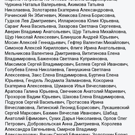
Чуркина Наталья Валерьевна, Акимова Татьяна
Николаевна, Золотарева Екатерина Александровна,
Рачинский Ян Збигневич, Жемкова Елена Борисовна,
Гудков Лев Дмитриевич, Илларионова Юлия Юрьевна,
Саранг Анна Васильевна, Захарова Светлана Сергеевна,
Аверин Владимир Анатольевич, Щур Татьяна Михайловна,
Щур Николай Алексеевич, Блинушов Андрей Юрьевич,
Мосин Алексей Геннадьевич, Гефтер Валентин Михайлович,
Симонов Алексей Кириллович, Флиге Ирина Анатольевна,
Мельникова Валентина Дмитриевна, Вититинова Елена
Владимировна, Баженова Светлана Куприяновна,
Максимов Сергей Владимирович, Беляев Сергей Иванович,
Голубева Елена Николаевна, Ганнушкина Светлана
Алексеевна, Закс Елена Владимировна, Буртина Елена
Юрьевна, Гендель Людмила Залмановна, Кокорина
Екатерина Алексеевна, Шуманов Илья Вячеславович,
Арапова Галина Юрьевна, Свечников Анатолий Мариевич,
Прохоров Вадим Юрьевич, Шахова Елена Владимировна,
Подузов Сергей Васильевич, Протасова Ирина
Вячеславовна, Литинский Леонид Борисович, Лукашевский
Сергей Маркович, Бахмин Вячеслав Иванович, Шабад
Анатолий Ефимович, Сухих Дарья Николаевна, Орлов Олег
Петрович, Добровольская Анна Дмитриевна, Королева
Александра Евгеньевна, Смирнов Владимир
Александрович, Вицин Сергей Ефимович, Золотухин Борис