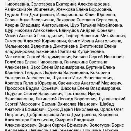
Николаевна, Золотарева Екатерина Александровна,
Рачинский Ян Збигневич, Жемкова Елена Борисовна,
Гудков Лев Дмитриевич, Илларионова Юлия Юрьевна,
Саранг Анна Васильевна, Захарова Светлана Сергеевна,
Аверин Владимир Анатольевич, Щур Татьяна Михайловна,
Щур Николай Алексеевич, Блинушов Андрей Юрьевич,
Мосин Алексей Геннадьевич, Гефтер Валентин Михайлович,
Симонов Алексей Кириллович, Флиге Ирина Анатольевна,
Мельникова Валентина Дмитриевна, Вититинова Елена
Владимировна, Баженова Светлана Куприяновна,
Максимов Сергей Владимирович, Беляев Сергей Иванович,
Голубева Елена Николаевна, Ганнушкина Светлана
Алексеевна, Закс Елена Владимировна, Буртина Елена
Юрьевна, Гендель Людмила Залмановна, Кокорина
Екатерина Алексеевна, Шуманов Илья Вячеславович,
Арапова Галина Юрьевна, Свечников Анатолий Мариевич,
Прохоров Вадим Юрьевич, Шахова Елена Владимировна,
Подузов Сергей Васильевич, Протасова Ирина
Вячеславовна, Литинский Леонид Борисович, Лукашевский
Сергей Маркович, Бахмин Вячеслав Иванович, Шабад
Анатолий Ефимович, Сухих Дарья Николаевна, Орлов Олег
Петрович, Добровольская Анна Дмитриевна, Королева
Александра Евгеньевна, Смирнов Владимир
Александрович, Вицин Сергей Ефимович, Золотухин Борис
Андреевич, Левинсон Лев Семенович, Локшина Татьяна