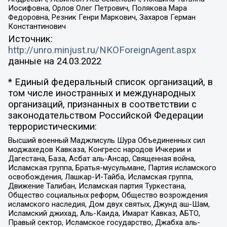
Иосифовна, Орлов Олег Петрович, Полякова Мара
Федоровна, Резник Генри Маркович, Захаров Герман
Константинович
Источник:
http://unro.minjust.ru/NKOForeignAgent.aspx
данные на
24.03.2022
* Единый федеральный список организаций, в
том числе иностранных и международных
организаций, признанных в соответствии с
законодательством Российской Федерации
террористическими:
Высший военный Маджлисуль Шура Объединенных сил
моджахедов Кавказа, Конгресс народов Ичкерии и
Дагестана, База, Асбат аль-Ансар, Священная война,
Исламская группа, Братья-мусульмане, Партия исламского
освобождения, Лашкар-И-Тайба, Исламская группа,
Движение Талибан, Исламская партия Туркестана,
Общество социальных реформ, Общество возрождения
исламского наследия, Дом двух святых, Джунд аш-Шам,
Исламский джихад, Аль-Каида, Имарат Кавказ, АБТО,
Правый сектор, Исламское государство, Джабха аль-