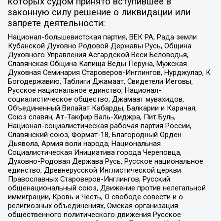
которых судом принято вступившее в
законную силу решение о ликвидации или
запрете деятельности:
Национал-большевистская партия, ВЕК РА, Рада земли
Кубанской Духовно Родовой Державы Русь, Община
Духовного Управления Асгардской Веси Беловодья,
Славянская Община Капища Веды Перуна, Мужская
Духовная Семинария Староверов-Инглингов, Нурджулар, К
Богодержавию, Таблиги Джамаат, Свидетели Иеговы,
Русское национальное единство, Национал-
социалистическое общество, Джамаат мувахидов,
Объединенный Вилайат Кабарды, Балкарии и Карачая,
Союз славян, Ат-Такфир Валь-Хиджра, Пит Буль,
Национал-социалистическая рабочая партия России,
Славянский союз, Формат-18, Благородный Орден
Дьявола, Армия воли народа, Национальная
Социалистическая Инициатива города Череповца,
Духовно-Родовая Держава Русь, Русское национальное
единство, Древнерусской Инглистической церкви
Православных Староверов-Инглингов, Русский
общенациональный союз, Движение против нелегальной
иммиграции, Кровь и Честь, О свободе совести и о
религиозных объединениях, Омская организация
общественного политического движения Русское