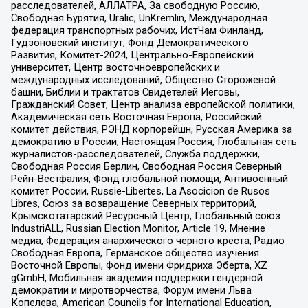
расследователей, АЛЛАТРА, За свободную Россию,
Свободная Бурятия, Uralic, UnKremlin, Международная
федерация транспортных рабочих, ИстЧам Финланд,
Гудзоновский институт, Фонд Демократического
Развития, Комитет-2024, Центрально-Европейский
университет, Центр восточноевропейских и
международных исследований, Общество Сторожевой
башни, Библии и трактатов Свидетелей Иеговы,
Гражданский Совет, Центр анализа европейской политики,
Академическая сеть Восточная Европа, Российский
комитет действия, РЭНД корпорейшн, Русская Америка за
демократию в России, Настоящая Россия, Глобальная сеть
журналистов-расследователей, Служба поддержки,
Свободная Россия Берлин, Свободная Россия Северный
Рейн-Вестфалия, Фонд глобальной помощи, Антивоенный
комитет России, Russie-Libertes, La Asocicion de Rusos
Libres, Союз за возвращение Северных территорий,
Крымскотатарский Ресурсный Центр, Глобальный союз
IndustriALL, Russian Election Monitor, Article 19, Мнение
медиа, Федерация анархического черного креста, Радио
Свободная Европа, Германское общество изучения
Восточной Европы, Фонд имени Фридриха Эберта, XZ
gGmbH, Мобильная академия поддержки гендерной
демократии и миротворчества, Форум имени Льва
Копелева, American Councils for International Education,