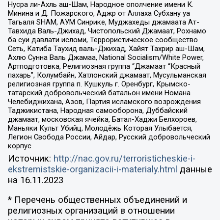
Нусра ли-Ахль аш-Шам, Народное ополчение имени К.
Минина и Д. Пожарского, Аджр от Аллаха Субхану уа
Тагьаля SHAM, АУМ Синрике, Муджахеды джамаата Ат-
Тавхида Валь-Джихад, Чистопольский Джамаат, Рохнамо
ба суи давлати исломи, Террористическое сообщество
Сеть, Катиба Таухид валь-Джихад, Хайят Тахрир аш-Шам,
Ахлю Сунна Валь Джамаа, National Socialism/White Power,
Артподготовка, Религиозная группа “Джамаат “Красный
пахарь”, Колумбайн, Хатлонский джамаат, Мусульманская
религиозная группа п. Кушкуль г. Оренбург, Крымско-
татарский добровольческий батальон имени Номана
Челебиджихана, Азов, Партия исламского возрождения
Таджикистана, Народная самооборона, Дуббайский
джамаат, московская ячейка, Батал-Хаджи Белхороев,
Маньяки Культ Убийц, Молодёжь Которая Улыбается,
Легион Свобода России, Айдар, Русский добровольческий
корпус
Источник:
http://nac.gov.ru/terroristicheskie-i-
ekstremistskie-organizacii-i-materialy.html
данные
на
16.11.2023
* Перечень общественных объединений и
религиозных организаций в отношении