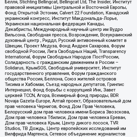
Бёлля, Stichting Bellingcat, Bellingcat Ltd, The Insider, Институт
правовой инициативы Центральной и Восточной Европы,
Фонд Открытой Эстонии, Calvert 22 Foundation, Канадский
украинский конгресс, Институт Макдональда-Лорье,
Украинская национальная федерация Канады,
Декабристы, Международный научный центр им Вудро
Вильсона, Свободная пресса, Возрождение, Всеукраинский
духовный центр , Риддл, Русский антивоенный комитет в
Швеции, Проект Медуза, Фонд Андрея Сахарова, Форум
свободной России, Лига Свободных Наций, Transparеncy
International, Форум Свободных Народов ПостРоссии,
Солидарность с гражданским движением в России –
Solidarus, КрымSOS, Свободный университет, Институт
государственного управления, Форум гражданского
общества Россия, Беллона, Союз жителей островов
Тисима и Хабомаи, Съезд народных депутатов, Гринпис
Интернешнл, Фонд борьбы с коррупцией Инк, Завет
церквей TCCN, Агора, Всемирный фонд природы, BDR
Novaja Gazeta-Europe, Алтай проект, Образовательный дом
прав человека Чернигов, Фонд Дом Прав Человека,
Белорусский дом прав человека имени Бориса Звозскова,
Дом прав человека Тбилиси, Дом прав человека Ереван,
Дом прав человека Крым, Центр дикого лосося, TVR
Studios, ТВ Дождь, Центр европейских исследований им
Вилфрида Мартенса, Сетевое объединение журналистов