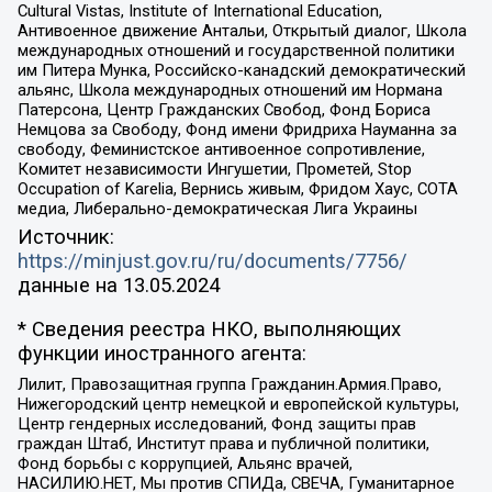
Cultural Vistas, Institute of International Education,
Антивоенное движение Антальи, Открытый диалог, Школа
международных отношений и государственной политики
им Питера Мунка, Российско-канадский демократический
альянс, Школа международных отношений им Нормана
Патерсона, Центр Гражданских Свобод, Фонд Бориса
Немцова за Свободу, Фонд имени Фридриха Науманна за
свободу, Феминистское антивоенное сопротивление,
Комитет независимости Ингушетии, Прометей, Stop
Occupation of Karelia, Вернись живым, Фридом Хаус, СОТА
медиа, Либерально-демократическая Лига Украины
Источник:
https://minjust.gov.ru/ru/documents/7756/
данные на
13.05.2024
* Сведения реестра НКО, выполняющих
функции иностранного агента:
Лилит, Правозащитная группа Гражданин.Армия.Право,
Нижегородский центр немецкой и европейской культуры,
Центр гендерных исследований, Фонд защиты прав
граждан Штаб, Институт права и публичной политики,
Фонд борьбы с коррупцией, Альянс врачей,
НАСИЛИЮ.НЕТ, Мы против СПИДа, СВЕЧА, Гуманитарное