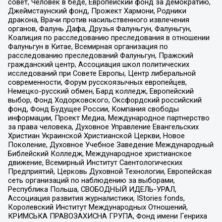
совет, Человек в беде, Европейский фонд за демократию,
Джеймстаунский фонд, Прожект Хармони, Родники
дракона, Врачи против насильственного извлечения
органов, Фалунь Дафа, Друзья Фалуньгун, Фалуньгун,
Коалиция по расследованию преследования в отношении
Фалуньгун в Китае, Всемирная организация по
расследованию преследований Фалуньгун, Пражский
гражданский центр, Ассоциация школ политических
исследований при Совете Европы, Центр либеральной
современности, Форум русскоязычных европейцев,
Немецко-русский обмен, Бард колледж, Европейский
выбор, Фонд Ходорковского, Оксфордский российский
фонд, Фонд Будущее России, Компания свободы
информации, Проект Медиа, Международное партнерство
за права человека, Духовное Управление Евангельских
Христиан Украинской Христианской Церкви, Новое
Поколение, Духовное Учебное Заведение Международный
Библейский Колледж, Международное христианское
движение, Всемирный Институт Саентологических
Предприятий, Церковь Духовной Технологии, Европейская
сеть организаций по наблюдению за выборами,
Республика Польша, СВОБОДНЫЙ ИДЕЛЬ-УРАЛ,
Ассоциация развития журналистики, IStories fonds,
Королевский Институт Международных Отношений,
КРИМСЬКА ПРАВОЗАХИСНА ГРУПА, Фонд имени Генриха