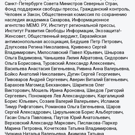
Санкт-Петербурге Совета Министров Северных Стран,
Фонд поддержки свободы прессы, Гражданский контроль,
Человек и Закон, Общественная комиссия по сохранению
наследия академика Сахарова, Информационное
агентство МЕМО. РУ, Институт региональной прессы,
Институт Развития Свободы Информации, Экозащита!-
Женсовет, Общественный вердикт, Евразийская
антимонопольная ассоциация, Бедушев Петр Петрович,
Дзугкоева Регина Николаевна, Кривенко Сергей
Владимирович, Милославский Павел Юрьевич, Шнырова
Ольга Вадимовна, Чанышева Лилия Айратовна, Сидорович
Ольга Борисовна, Туровский Александр Алексеевич,
Васильева Анастасия Евгеньевна, Ривина Анна Валерьевна,
Бойко Анатолий Николаевич, Дугин Сергей Георгиевич,
Пивоваров Андрей Сергеевич, Аверин Виталий Евгеньевич,
Барахоев Магомед Бекханович, Шарипков Олег
Викторович, Мошель Ирина Ароновна, Шведов Григорий
Сергеевич, Пономарев Лев Александрович, Каргалицкий
Борис Юльевич, Созаев Валерий Валерьевич, Исламов
Тимур Рифгатович, Романова Ольга Евгеньевна, Щаров
Сергей Алексадрович, Цирульников Борис Альбертович,
Гасан Ольга Павловна, Паутов Юрий Анатольевич,
Верховский Александр Маркович, Пислакова-Паркер
Марина Петровна, Кочеткова Татьяна Владимировна,
Чуркина Наталья Валерьевна, Акимова Татьяна