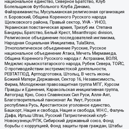
национальное единство, Северное Братство, Клуб
Болельщиков Футбольного Клуба Динамо,
Файзрахманисты, Мусульманская религиозная организация
п. Боровский, Община Коренного Русского народа
Щелковского района, Правый сектор, УНА - УНСО,
Украинская повстанческая армия, Тризуб им. Степана
Бандеры, Братство, Белый Крест, Misanthropic division,
Религиозное объединение последователей инглиизма,
Народная Социальная Инициатива, TulaSkins,
Этнополитическое объединение Русские, Русское
национальное объединение Атака, Мечеть Мирмамеда,
Община Коренного Русского народа г. Астрахани, ВОЛЯ,
Меджлис крымскотатарского народа, Рубеж Севера, ТОЙС,
О противодействии экстремистской деятельности,
РЕВТАТПОД, Артподготовка, Штольц, В честь иконы
Божией Матери Державная, Сектор 16, Независимость,
Фирма, Молодежная правозащитная группа МПГ, Курсом
Правды и Единения, Каракольская инициативная группа,
Автоград Крю, Союз Славянских Сил Руси, Алля-Аят,
Благотворительный пансионат Ак Умут, Русская
республика Русь, Арестантское уголовное единство,
Башкорт, Нация и свобода, Нация и свобода, W.H.С., Фалунь
Дафа, Иртыш Ultras, Русский Патриотический клуб-
Новокузнецк/РПК, Сибирский державный союз, Фонд
борьбы с коррупцией, Фонд защиты прав граждан, Штабы