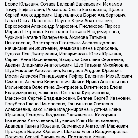
Борис Юльевич, Созаев Валерий Валерьевич, Исламов
Тимур Рифгатович, Романова Ольга Евгеньевна, Щаров
Сергей Алексадрович, Цирульников Борис Альбертович,
Гасан Ольга Павловна, Паутов Юрий Анатольевич,
Верховский Александр Маркович, Пислакова-Паркер
Марина Петровна, Кочеткова Татьяна Владимировна,
Чуркина Наталья Валерьевна, Акимова Татьяна
Николаевна, Золотарева Екатерина Александровна,
Рачинский Ян Збигневич, Жемкова Елена Борисовна,
Гудков Лев Дмитриевич, Илларионова Юлия Юрьевна,
Саранг Анна Васильевна, Захарова Светлана Сергеевна,
Аверин Владимир Анатольевич, Щур Татьяна Михайловна,
Щур Николай Алексеевич, Блинушов Андрей Юрьевич,
Мосин Алексей Геннадьевич, Гефтер Валентин Михайлович,
Симонов Алексей Кириллович, Флиге Ирина Анатольевна,
Мельникова Валентина Дмитриевна, Вититинова Елена
Владимировна, Баженова Светлана Куприяновна,
Максимов Сергей Владимирович, Беляев Сергей Иванович,
Голубева Елена Николаевна, Ганнушкина Светлана
Алексеевна, Закс Елена Владимировна, Буртина Елена
Юрьевна, Гендель Людмила Залмановна, Кокорина
Екатерина Алексеевна, Шуманов Илья Вячеславович,
Арапова Галина Юрьевна, Свечников Анатолий Мариевич,
Прохоров Вадим Юрьевич, Шахова Елена Владимировна,
Подузов Сергей Васильевич, Протасова Ирина