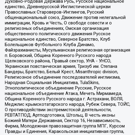
Духовно-Родовая Держава Русь, Русское национальное
единство, Древнерусской Инглистической церкви
Православных Староверов-Инглингов, Русский
общенациональный союз, Движение против нелегальной
иммиграции, Кровь и Честь, О свободе совести и о
религиозных объединениях, Омская организация
общественного политического движения Русское
национальное единство, Северное Братство, Клуб
Болельщиков Футбольного Клуба Динамо,
Файзрахманисты, Мусульманская религиозная организация
п. Боровский, Община Коренного Русского народа
Щелковского района, Правый сектор, УНА - УНСО,
Украинская повстанческая армия, Тризуб им. Степана
Бандеры, Братство, Белый Крест, Misanthropic division,
Религиозное объединение последователей инглиизма,
Народная Социальная Инициатива, TulaSkins,
Этнополитическое объединение Русские, Русское
национальное объединение Атака, Мечеть Мирмамеда,
Община Коренного Русского народа г. Астрахани, ВОЛЯ,
Меджлис крымскотатарского народа, Рубеж Севера, ТОЙС,
О противодействии экстремистской деятельности,
РЕВТАТПОД, Артподготовка, Штольц, В честь иконы
Божией Матери Державная, Сектор 16, Независимость,
Фирма, Молодежная правозащитная группа МПГ, Курсом
Правды и Единения, Каракольская инициативная группа,