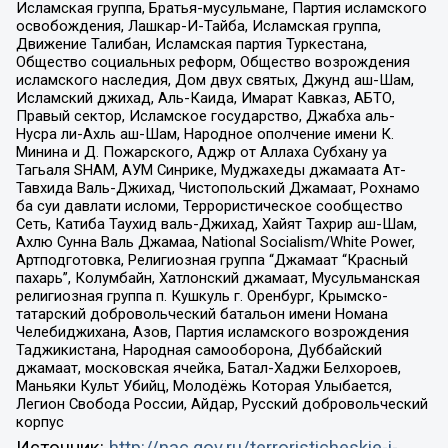
Исламская группа, Братья-мусульмане, Партия исламского
освобождения, Лашкар-И-Тайба, Исламская группа,
Движение Талибан, Исламская партия Туркестана,
Общество социальных реформ, Общество возрождения
исламского наследия, Дом двух святых, Джунд аш-Шам,
Исламский джихад, Аль-Каида, Имарат Кавказ, АБТО,
Правый сектор, Исламское государство, Джабха аль-
Нусра ли-Ахль аш-Шам, Народное ополчение имени К.
Минина и Д. Пожарского, Аджр от Аллаха Субхану уа
Тагьаля SHAM, АУМ Синрике, Муджахеды джамаата Ат-
Тавхида Валь-Джихад, Чистопольский Джамаат, Рохнамо
ба суи давлати исломи, Террористическое сообщество
Сеть, Катиба Таухид валь-Джихад, Хайят Тахрир аш-Шам,
Ахлю Сунна Валь Джамаа, National Socialism/White Power,
Артподготовка, Религиозная группа “Джамаат “Красный
пахарь”, Колумбайн, Хатлонский джамаат, Мусульманская
религиозная группа п. Кушкуль г. Оренбург, Крымско-
татарский добровольческий батальон имени Номана
Челебиджихана, Азов, Партия исламского возрождения
Таджикистана, Народная самооборона, Дуббайский
джамаат, московская ячейка, Батал-Хаджи Белхороев,
Маньяки Культ Убийц, Молодёжь Которая Улыбается,
Легион Свобода России, Айдар, Русский добровольческий
корпус
Источник:
http://nac.gov.ru/terroristicheskie-i-