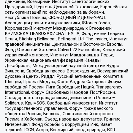
движение, Всемирный Институт Саентологических
Предприятий, Церковь Духовной Технологии, Европейская
сеть организаций по наблюдению за выборами,
Республика Польша, СВОБОДНЫЙ ИДЕЛЬ-УРАЛ,
Ассоциация развития журналистики, IStories fonds,
Королевский Институт Международных Отношений,
КРИМСЬКА ПРАВОЗАХИСНА ГРУПА, Фонд имени Генриха
Бёлля, Stichting Bellingcat, Bellingcat Ltd, The Insider, Институт
правовой инициативы Центральной и Восточной Европы,
Фонд Открытой Эстонии, Calvert 22 Foundation, Канадский
украинский конгресс, Институт Макдональда-Лорье,
Украинская национальная федерация Канады,
Декабристы, Международный научный центр им Вудро
Вильсона, Свободная пресса, Возрождение, Всеукраинский
духовный центр , Риддл, Русский антивоенный комитет в
Швеции, Проект Медуза, Фонд Андрея Сахарова, Форум
свободной России, Лига Свободных Наций, Transparеncy
International, Форум Свободных Народов ПостРоссии,
Солидарность с гражданским движением в России –
Solidarus, КрымSOS, Свободный университет, Институт
государственного управления, Форум гражданского
общества Россия, Беллона, Союз жителей островов
Тисима и Хабомаи, Съезд народных депутатов, Гринпис
Интернешнл, Фонд борьбы с коррупцией Инк, Завет
церквей TCCN, Агора, Всемирный фонд природы, BDR