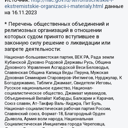
ekstremistskie-organizacii-i-materialy.html
данные
на
16.11.2023
* Перечень общественных объединений и
религиозных организаций в отношении
которых судом принято вступившее в
законную силу решение о ликвидации или
запрете деятельности:
Национал-большевистская партия, ВЕК РА, Рада земли
Кубанской Духовно Родовой Державы Русь, Община
Духовного Управления Асгардской Веси Беловодья,
Славянская Община Капища Веды Перуна, Мужская
Духовная Семинария Староверов-Инглингов, Нурджулар, К
Богодержавию, Таблиги Джамаат, Свидетели Иеговы,
Русское национальное единство, Национал-
социалистическое общество, Джамаат мувахидов,
Объединенный Вилайат Кабарды, Балкарии и Карачая,
Союз славян, Ат-Такфир Валь-Хиджра, Пит Буль,
Национал-социалистическая рабочая партия России,
Славянский союз, Формат-18, Благородный Орден
Дьявола, Армия воли народа, Национальная
Социалистическая Инициатива города Череповца,