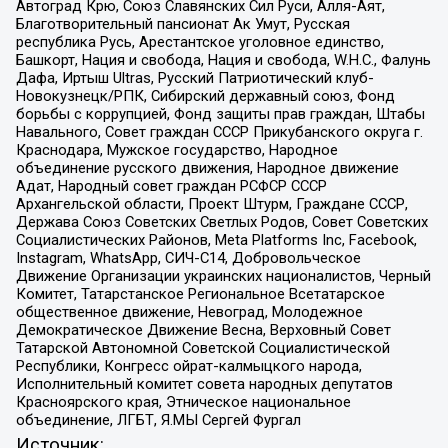
Автоград Крю, Союз Славянских Сил Руси, Алля-Аят,
Благотворительный пансионат Ак Умут, Русская
республика Русь, Арестантское уголовное единство,
Башкорт, Нация и свобода, Нация и свобода, W.H.С., Фалунь
Дафа, Иртыш Ultras, Русский Патриотический клуб-
Новокузнецк/РПК, Сибирский державный союз, Фонд
борьбы с коррупцией, Фонд защиты прав граждан, Штабы
Навального, Совет граждан СССР Прикубанского округа г.
Краснодара, Мужское государство, Народное
объединение русского движения, Народное движение
Адат, Народный совет граждан РСФСР СССР
Архангельской области, Проект Штурм, Граждане СССР,
Держава Союз Советских Светлых Родов, Совет Советских
Социалистических Районов, Meta Platforms Inc, Facebook,
Instagram, WhatsApp, СИЧ-С14, Добровольческое
Движение Организации украинских националистов, Черный
Комитет, Татарстанское Региональное Всетатарское
общественное движение, Невоград, Молодежное
Демократическое Движение Весна, Верховный Совет
Татарской Автономной Советской Социалистической
Республики, Конгресс ойрат-калмыцкого народа,
Исполнительный комитет совета народных депутатов
Красноярского края, Этническое национальное
объединение, ЛГБТ, Я.МЫ Сергей Фургал
Источник: