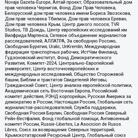
Novaja Gazeta-Europe, Алтай проект, Образовательный дом
прав человека Чернигов, Фонд Дом Прав Человека,
Белорусский дом прав человека имени Бориса Звозскова,
Дом прав человека Тбилиси, Дом прав человека Ереван,
Дом прав человека Крым, Центр дикого лосося, TVR
Studios, ТВ Дождь, Центр европейских исследований им
Вилфрида Мартенса, Сетевое объединение журналистов
расследователей, АЛЛАТРА, За свободную Россию,
Свободная Бурятия, Uralic, UnKremlin, Международная
федерация транспортных рабочих, ИстЧам Финланд,
Гудзоновский институт, Фонд Демократического
Развития, Комитет-2024, Центрально-Европейский
университет, Центр восточноевропейских и
международных исследований, Общество Сторожевой
башни, Библии и трактатов Свидетелей Иеговы,
Гражданский Совет, Центр анализа европейской политики,
Академическая сеть Восточная Европа, Российский
комитет действия, РЭНД корпорейшн, Русская Америка за
демократию в России, Настоящая Россия, Глобальная сеть
журналистов-расследователей, Служба поддержки,
Свободная Россия Берлин, Свободная Россия Северный
Рейн-Вестфалия, Фонд глобальной помощи, Антивоенный
комитет России, Russie-Libertes, La Asocicion de Rusos
Libres, Союз за возвращение Северных территорий,
Крымскотатарский Ресурсный Центр, Глобальный союз