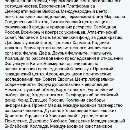
современной России, Черноморский фонд регионального
сотрудничества, Европейская Платформа за
Демократические Выборы, Международный центр
электоральных исследований, Германский фонд Маршалла
Соединенных Штатов, Тихоокеанский центр защиты
окружающей среды и природных ресурсов, Свободная
Россия, Всемирный конгресс украинцев, Атлантический
совет, Человек в беде, Европейский фонд за демократию,
Джеймстаунский фонд, Прожект Хармони, Родники
дракона, Врачи против насильственного извлечения
органов, Фалунь Дафа, Друзья Фалуньгун, Фалуньгун,
Коалиция по расследованию преследования в отношении
Фалуньгун в Китае, Всемирная организация по
расследованию преследований Фалуньгун, Пражский
гражданский центр, Ассоциация школ политических
исследований при Совете Европы, Центр либеральной
современности, Форум русскоязычных европейцев,
Немецко-русский обмен, Бард колледж, Европейский
выбор, Фонд Ходорковского, Оксфордский российский
фонд, Фонд Будущее России, Компания свободы
информации, Проект Медиа, Международное партнерство
за права человека, Духовное Управление Евангельских
Христиан Украинской Христианской Церкви, Новое
Поколение, Духовное Учебное Заведение Международный
Библейский Колледж, Международное христианское