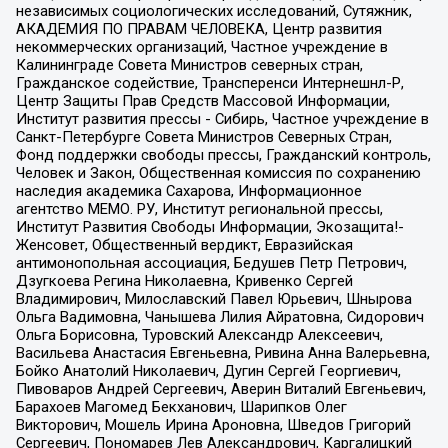
независимых социологических исследований, Сутяжник,
АКАДЕМИЯ ПО ПРАВАМ ЧЕЛОВЕКА, Центр развития
некоммерческих организаций, Частное учреждение в
Калининграде Совета Министров северных стран,
Гражданское содействие, Трансперенси Интернешнл-Р,
Центр Защиты Прав Средств Массовой Информации,
Институт развития прессы - Сибирь, Частное учреждение в
Санкт-Петербурге Совета Министров Северных Стран,
Фонд поддержки свободы прессы, Гражданский контроль,
Человек и Закон, Общественная комиссия по сохранению
наследия академика Сахарова, Информационное
агентство МЕМО. РУ, Институт региональной прессы,
Институт Развития Свободы Информации, Экозащита!-
Женсовет, Общественный вердикт, Евразийская
антимонопольная ассоциация, Бедушев Петр Петрович,
Дзугкоева Регина Николаевна, Кривенко Сергей
Владимирович, Милославский Павел Юрьевич, Шнырова
Ольга Вадимовна, Чанышева Лилия Айратовна, Сидорович
Ольга Борисовна, Туровский Александр Алексеевич,
Васильева Анастасия Евгеньевна, Ривина Анна Валерьевна,
Бойко Анатолий Николаевич, Дугин Сергей Георгиевич,
Пивоваров Андрей Сергеевич, Аверин Виталий Евгеньевич,
Барахоев Магомед Бекханович, Шарипков Олег
Викторович, Мошель Ирина Ароновна, Шведов Григорий
Сергеевич, Пономарев Лев Александрович, Каргалицкий