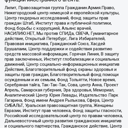
Лилит, Правозащитная группа Гражданин.Армия.Право,
Нижегородский центр немецкой и европейской культуры,
Центр гендерных исследований, Фонд защиты прав
граждан Штаб, Институт права и публичной политики,
Фонд борьбы с коррупцией, Альянс врачей,
НАСИЛИЮ.НЕТ, Мы против СПИДа, СВЕЧА, Гуманитарное
действие, Открытый Петербург, Лига Избирателей,
Правовая инициатива, Гражданский Союз, Хасдей
Ерушалаим, Центр поддержки и содействия развитию
средств массовой информации, Горячая Линия, В защиту
прав заключенных, Институт глобализации и социальных
движений, Центр социально-информационных инициатив
Действие, Благотворительный фонд охраны здоровья и
защиты прав граждан, Благотворительный фонд помощи
осужденным и их семьям, Фонд Тольятти, Новое время,
Серебряная тайга, Так-Так-Так, Сова, центр Анна, Проект
Апрель, Самарская губерния, Эра здоровья, Мемориал,
Аналитический Центр Юрия Левады, Издательство Парк
Гагарина, Фонд имени Андрея Рылькова, Сфера, Центр
СИБАЛЬТ, Уральская правозащитная группа, Женщины
Евразии, Институт прав человека, Фонд защиты гласности,
Российский исследовательский центр по правам человека,
Дальневосточный центр развития гражданских инициатив
и социального партнерства, Гражданское действие, Центр