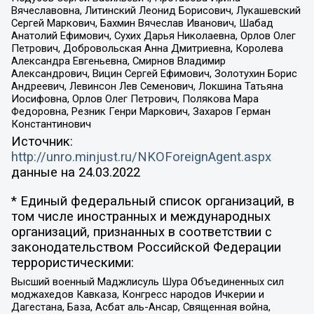
Вячеславовна, Литинский Леонид Борисович, Лукашевский
Сергей Маркович, Бахмин Вячеслав Иванович, Шабад
Анатолий Ефимович, Сухих Дарья Николаевна, Орлов Олег
Петрович, Добровольская Анна Дмитриевна, Королева
Александра Евгеньевна, Смирнов Владимир
Александрович, Вицин Сергей Ефимович, Золотухин Борис
Андреевич, Левинсон Лев Семенович, Локшина Татьяна
Иосифовна, Орлов Олег Петрович, Полякова Мара
Федоровна, Резник Генри Маркович, Захаров Герман
Константинович
Источник:
http://unro.minjust.ru/NKOForeignAgent.aspx
данные на
24.03.2022
* Единый федеральный список организаций, в
том числе иностранных и международных
организаций, признанных в соответствии с
законодательством Российской Федерации
террористическими:
Высший военный Маджлисуль Шура Объединенных сил
моджахедов Кавказа, Конгресс народов Ичкерии и
Дагестана, База, Асбат аль-Ансар, Священная война,