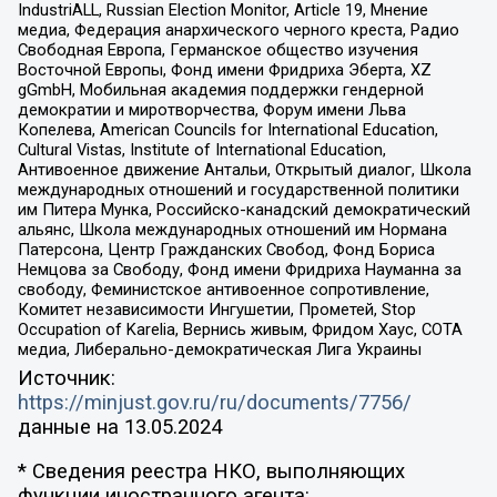
IndustriALL, Russian Election Monitor, Article 19, Мнение
медиа, Федерация анархического черного креста, Радио
Свободная Европа, Германское общество изучения
Восточной Европы, Фонд имени Фридриха Эберта, XZ
gGmbH, Мобильная академия поддержки гендерной
демократии и миротворчества, Форум имени Льва
Копелева, American Councils for International Education,
Cultural Vistas, Institute of International Education,
Антивоенное движение Антальи, Открытый диалог, Школа
международных отношений и государственной политики
им Питера Мунка, Российско-канадский демократический
альянс, Школа международных отношений им Нормана
Патерсона, Центр Гражданских Свобод, Фонд Бориса
Немцова за Свободу, Фонд имени Фридриха Науманна за
свободу, Феминистское антивоенное сопротивление,
Комитет независимости Ингушетии, Прометей, Stop
Occupation of Karelia, Вернись живым, Фридом Хаус, СОТА
медиа, Либерально-демократическая Лига Украины
Источник:
https://minjust.gov.ru/ru/documents/7756/
данные на
13.05.2024
* Сведения реестра НКО, выполняющих
функции иностранного агента: