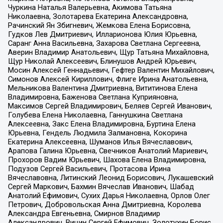
Чуркина Наталья Валерьевна, Акимова Татьяна
Николаевна, Золотарева Екатерина Александровна,
Рачинский Ян Збигневич, Жемкова Елена Борисовна,
Гудков Лев Дмитриевич, Илларионова Юлия Юрьевна,
Саранг Анна Васильевна, Захарова Светлана Сергеевна,
Аверин Владимир Анатольевич, Щур Татьяна Михайловна,
Щур Николай Алексеевич, Блинушов Андрей Юрьевич,
Мосин Алексей Геннадьевич, Гефтер Валентин Михайлович,
Симонов Алексей Кириллович, Флиге Ирина Анатольевна,
Мельникова Валентина Дмитриевна, Вититинова Елена
Владимировна, Баженова Светлана Куприяновна,
Максимов Сергей Владимирович, Беляев Сергей Иванович,
Голубева Елена Николаевна, Ганнушкина Светлана
Алексеевна, Закс Елена Владимировна, Буртина Елена
Юрьевна, Гендель Людмила Залмановна, Кокорина
Екатерина Алексеевна, Шуманов Илья Вячеславович,
Арапова Галина Юрьевна, Свечников Анатолий Мариевич,
Прохоров Вадим Юрьевич, Шахова Елена Владимировна,
Подузов Сергей Васильевич, Протасова Ирина
Вячеславовна, Литинский Леонид Борисович, Лукашевский
Сергей Маркович, Бахмин Вячеслав Иванович, Шабад
Анатолий Ефимович, Сухих Дарья Николаевна, Орлов Олег
Петрович, Добровольская Анна Дмитриевна, Королева
Александра Евгеньевна, Смирнов Владимир
Александрович, Вицин Сергей Ефимович, Золотухин Борис