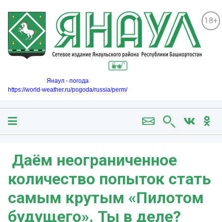
18+
Янаул - погода
https://world-weather.ru/pogoda/russia/perm/
️ Даём неограниченное
количество попыток стать
самым крутым «Пилотом
будущего». Ты в деле?