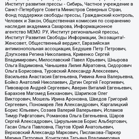
Институт развития прессы - Сибирь, Частное учреждение в
Санкт-Петербурге Совета Министров Северных Стран,
Фонд поддержки свободы прессы, Гражданский контроль,
Человек и Закон, Общественная комиссия по сохранению
наследия академика Сахарова, Информационное
агентство МЕМО. РУ, Институт региональной прессы,
Институт Развития Свободы Информации, Экозащита!-
Женсовет, Общественный вердикт, Евразийская
антимонопольная ассоциация, Бедушев Петр Петрович,
Дзугкоева Регина Николаевна, Кривенко Сергей
Владимирович, Милославский Павел Юрьевич, Шнырова
Ольга Вадимовна, Чанышева Лилия Айратовна, Сидорович
Ольга Борисовна, Туровский Александр Алексеевич,
Васильева Анастасия Евгеньевна, Ривина Анна Валерьевна,
Бойко Анатолий Николаевич, Дугин Сергей Георгиевич,
Пивоваров Андрей Сергеевич, Аверин Виталий Евгеньевич,
Барахоев Магомед Бекханович, Шарипков Олег
Викторович, Мошель Ирина Ароновна, Шведов Григорий
Сергеевич, Пономарев Лев Александрович, Каргалицкий
Борис Юльевич, Созаев Валерий Валерьевич, Исламов
Тимур Рифгатович, Романова Ольга Евгеньевна, Щаров
Сергей Алексадрович, Цирульников Борис Альбертович,
Гасан Ольга Павловна, Паутов Юрий Анатольевич,
Верховский Александр Маркович, Пислакова-Паркер
Марина Петровна, Кочеткова Татьяна Владимировна,