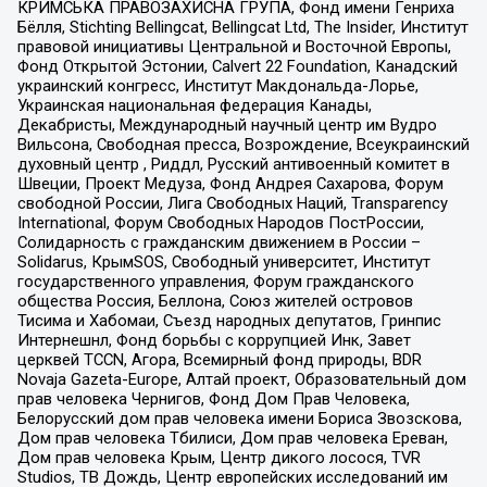
КРИМСЬКА ПРАВОЗАХИСНА ГРУПА, Фонд имени Генриха
Бёлля, Stichting Bellingcat, Bellingcat Ltd, The Insider, Институт
правовой инициативы Центральной и Восточной Европы,
Фонд Открытой Эстонии, Calvert 22 Foundation, Канадский
украинский конгресс, Институт Макдональда-Лорье,
Украинская национальная федерация Канады,
Декабристы, Международный научный центр им Вудро
Вильсона, Свободная пресса, Возрождение, Всеукраинский
духовный центр , Риддл, Русский антивоенный комитет в
Швеции, Проект Медуза, Фонд Андрея Сахарова, Форум
свободной России, Лига Свободных Наций, Transparеncy
International, Форум Свободных Народов ПостРоссии,
Солидарность с гражданским движением в России –
Solidarus, КрымSOS, Свободный университет, Институт
государственного управления, Форум гражданского
общества Россия, Беллона, Союз жителей островов
Тисима и Хабомаи, Съезд народных депутатов, Гринпис
Интернешнл, Фонд борьбы с коррупцией Инк, Завет
церквей TCCN, Агора, Всемирный фонд природы, BDR
Novaja Gazeta-Europe, Алтай проект, Образовательный дом
прав человека Чернигов, Фонд Дом Прав Человека,
Белорусский дом прав человека имени Бориса Звозскова,
Дом прав человека Тбилиси, Дом прав человека Ереван,
Дом прав человека Крым, Центр дикого лосося, TVR
Studios, ТВ Дождь, Центр европейских исследований им