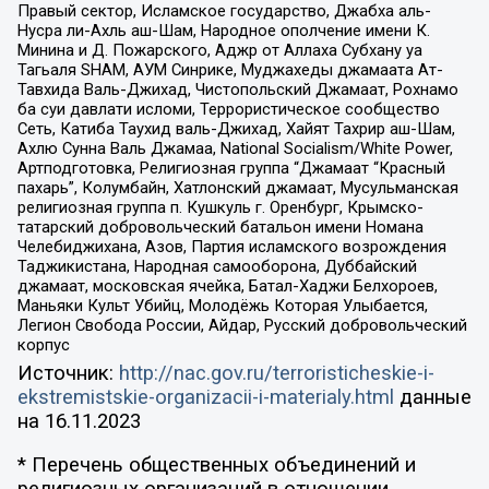
Правый сектор, Исламское государство, Джабха аль-
Нусра ли-Ахль аш-Шам, Народное ополчение имени К.
Минина и Д. Пожарского, Аджр от Аллаха Субхану уа
Тагьаля SHAM, АУМ Синрике, Муджахеды джамаата Ат-
Тавхида Валь-Джихад, Чистопольский Джамаат, Рохнамо
ба суи давлати исломи, Террористическое сообщество
Сеть, Катиба Таухид валь-Джихад, Хайят Тахрир аш-Шам,
Ахлю Сунна Валь Джамаа, National Socialism/White Power,
Артподготовка, Религиозная группа “Джамаат “Красный
пахарь”, Колумбайн, Хатлонский джамаат, Мусульманская
религиозная группа п. Кушкуль г. Оренбург, Крымско-
татарский добровольческий батальон имени Номана
Челебиджихана, Азов, Партия исламского возрождения
Таджикистана, Народная самооборона, Дуббайский
джамаат, московская ячейка, Батал-Хаджи Белхороев,
Маньяки Культ Убийц, Молодёжь Которая Улыбается,
Легион Свобода России, Айдар, Русский добровольческий
корпус
Источник:
http://nac.gov.ru/terroristicheskie-i-
ekstremistskie-organizacii-i-materialy.html
данные
на
16.11.2023
* Перечень общественных объединений и