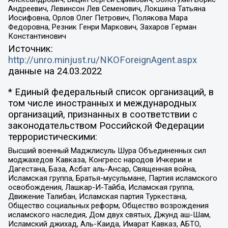
Андреевич, Левинсон Лев Семенович, Локшина Татьяна
Иосифовна, Орлов Олег Петрович, Полякова Мара
Федоровна, Резник Генри Маркович, Захаров Герман
Константинович
Источник:
http://unro.minjust.ru/NKOForeignAgent.aspx
данные на
24.03.2022
* Единый федеральный список организаций, в
том числе иностранных и международных
организаций, признанных в соответствии с
законодательством Российской Федерации
террористическими:
Высший военный Маджлисуль Шура Объединенных сил
моджахедов Кавказа, Конгресс народов Ичкерии и
Дагестана, База, Асбат аль-Ансар, Священная война,
Исламская группа, Братья-мусульмане, Партия исламского
освобождения, Лашкар-И-Тайба, Исламская группа,
Движение Талибан, Исламская партия Туркестана,
Общество социальных реформ, Общество возрождения
исламского наследия, Дом двух святых, Джунд аш-Шам,
Исламский джихад, Аль-Каида, Имарат Кавказ, АБТО,