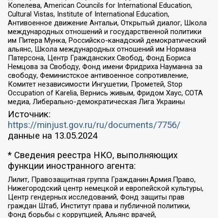
Копелева, American Councils for International Education,
Cultural Vistas, Institute of International Education,
Антивоенное движение Антальи, Открытый диалог, Школа
международных отношений и государственной политики
им Питера Мунка, Российско-канадский демократический
альянс, Школа международных отношений им Нормана
Патерсона, Центр Гражданских Свобод, Фонд Бориса
Немцова за Свободу, Фонд имени Фридриха Науманна за
свободу, Феминистское антивоенное сопротивление,
Комитет независимости Ингушетии, Прометей, Stop
Occupation of Karelia, Вернись живым, Фридом Хаус, СОТА
медиа, Либерально-демократическая Лига Украины
Источник:
https://minjust.gov.ru/ru/documents/7756/
данные на
13.05.2024
* Сведения реестра НКО, выполняющих
функции иностранного агента:
Лилит, Правозащитная группа Гражданин.Армия.Право,
Нижегородский центр немецкой и европейской культуры,
Центр гендерных исследований, Фонд защиты прав
граждан Штаб, Институт права и публичной политики,
Фонд борьбы с коррупцией, Альянс врачей,