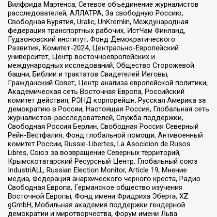
Вилфрида Мартенса, Сетевое объединение журналистов
расследователей, АЛЛАТРА, За свободную Россию,
Свободная Бурятия, Uralic, UnKremlin, Международная
федерация транспортных рабочих, ИстЧам Финланд,
Гудзоновский институт, Фонд Демократического
Развития, Комитет-2024, Центрально-Европейский
университет, Центр восточноевропейских и
международных исследований, Общество Сторожевой
башни, Библии и трактатов Свидетелей Иеговы,
Гражданский Совет, Центр анализа европейской политики,
Академическая сеть Восточная Европа, Российский
комитет действия, РЭНД корпорейшн, Русская Америка за
демократию в России, Настоящая Россия, Глобальная сеть
журналистов-расследователей, Служба поддержки,
Свободная Россия Берлин, Свободная Россия Северный
Рейн-Вестфалия, Фонд глобальной помощи, Антивоенный
комитет России, Russie-Libertes, La Asocicion de Rusos
Libres, Союз за возвращение Северных территорий,
Крымскотатарский Ресурсный Центр, Глобальный союз
IndustriALL, Russian Election Monitor, Article 19, Мнение
медиа, Федерация анархического черного креста, Радио
Свободная Европа, Германское общество изучения
Восточной Европы, Фонд имени Фридриха Эберта, XZ
gGmbH, Мобильная академия поддержки гендерной
демократии и миротворчества, Форум имени Льва