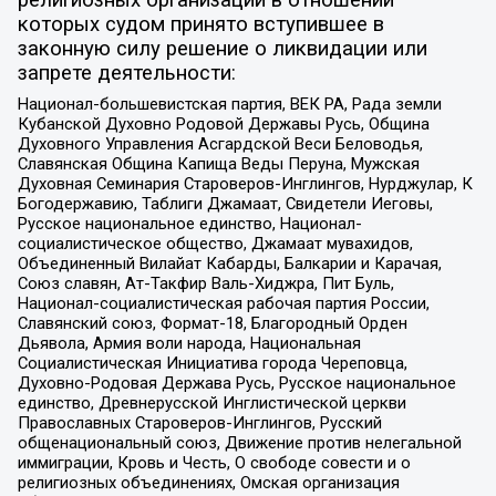
религиозных организаций в отношении
которых судом принято вступившее в
законную силу решение о ликвидации или
запрете деятельности:
Национал-большевистская партия, ВЕК РА, Рада земли
Кубанской Духовно Родовой Державы Русь, Община
Духовного Управления Асгардской Веси Беловодья,
Славянская Община Капища Веды Перуна, Мужская
Духовная Семинария Староверов-Инглингов, Нурджулар, К
Богодержавию, Таблиги Джамаат, Свидетели Иеговы,
Русское национальное единство, Национал-
социалистическое общество, Джамаат мувахидов,
Объединенный Вилайат Кабарды, Балкарии и Карачая,
Союз славян, Ат-Такфир Валь-Хиджра, Пит Буль,
Национал-социалистическая рабочая партия России,
Славянский союз, Формат-18, Благородный Орден
Дьявола, Армия воли народа, Национальная
Социалистическая Инициатива города Череповца,
Духовно-Родовая Держава Русь, Русское национальное
единство, Древнерусской Инглистической церкви
Православных Староверов-Инглингов, Русский
общенациональный союз, Движение против нелегальной
иммиграции, Кровь и Честь, О свободе совести и о
религиозных объединениях, Омская организация