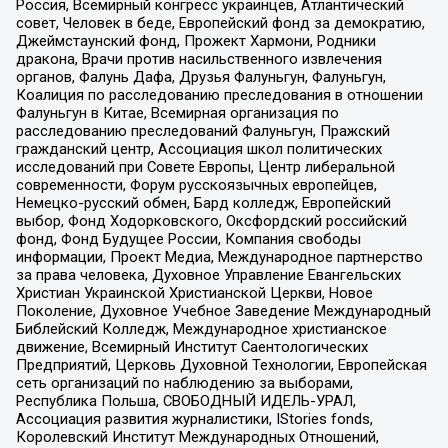
Россия, Всемирный конгресс украинцев, Атлантический
совет, Человек в беде, Европейский фонд за демократию,
Джеймстаунский фонд, Прожект Хармони, Родники
дракона, Врачи против насильственного извлечения
органов, Фалунь Дафа, Друзья Фалуньгун, Фалуньгун,
Коалиция по расследованию преследования в отношении
Фалуньгун в Китае, Всемирная организация по
расследованию преследований Фалуньгун, Пражский
гражданский центр, Ассоциация школ политических
исследований при Совете Европы, Центр либеральной
современности, Форум русскоязычных европейцев,
Немецко-русский обмен, Бард колледж, Европейский
выбор, Фонд Ходорковского, Оксфордский российский
фонд, Фонд Будущее России, Компания свободы
информации, Проект Медиа, Международное партнерство
за права человека, Духовное Управление Евангельских
Христиан Украинской Христианской Церкви, Новое
Поколение, Духовное Учебное Заведение Международный
Библейский Колледж, Международное христианское
движение, Всемирный Институт Саентологических
Предприятий, Церковь Духовной Технологии, Европейская
сеть организаций по наблюдению за выборами,
Республика Польша, СВОБОДНЫЙ ИДЕЛЬ-УРАЛ,
Ассоциация развития журналистики, IStories fonds,
Королевский Институт Международных Отношений,