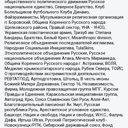
общественного политического движения Русское
национальное единство, Северное Братство, Клуб
Болельщиков Футбольного Клуба Динамо,
Файзрахманисты, Мусульманская религиозная организация
п. Боровский, Община Коренного Русского народа
Щелковского района, Правый сектор, УНА - УНСО,
Украинская повстанческая армия, Тризуб им. Степана
Бандеры, Братство, Белый Крест, Misanthropic division,
Религиозное объединение последователей инглиизма,
Народная Социальная Инициатива, TulaSkins,
Этнополитическое объединение Русские, Русское
национальное объединение Атака, Мечеть Мирмамеда,
Община Коренного Русского народа г. Астрахани, ВОЛЯ,
Меджлис крымскотатарского народа, Рубеж Севера, ТОЙС,
О противодействии экстремистской деятельности,
РЕВТАТПОД, Артподготовка, Штольц, В честь иконы
Божией Матери Державная, Сектор 16, Независимость,
Фирма, Молодежная правозащитная группа МПГ, Курсом
Правды и Единения, Каракольская инициативная группа,
Автоград Крю, Союз Славянских Сил Руси, Алля-Аят,
Благотворительный пансионат Ак Умут, Русская
республика Русь, Арестантское уголовное единство,
Башкорт, Нация и свобода, Нация и свобода, W.H.С., Фалунь
Дафа, Иртыш Ultras, Русский Патриотический клуб-
Новокузнецк/РПК, Сибирский державный союз, Фонд