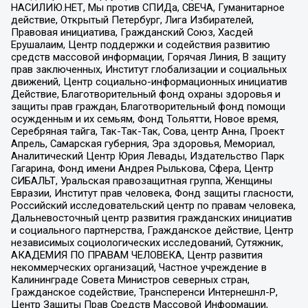
НАСИЛИЮ.НЕТ, Мы против СПИДа, СВЕЧА, Гуманитарное
действие, Открытый Петербург, Лига Избирателей,
Правовая инициатива, Гражданский Союз, Хасдей
Ерушалаим, Центр поддержки и содействия развитию
средств массовой информации, Горячая Линия, В защиту
прав заключенных, Институт глобализации и социальных
движений, Центр социально-информационных инициатив
Действие, Благотворительный фонд охраны здоровья и
защиты прав граждан, Благотворительный фонд помощи
осужденным и их семьям, Фонд Тольятти, Новое время,
Серебряная тайга, Так-Так-Так, Сова, центр Анна, Проект
Апрель, Самарская губерния, Эра здоровья, Мемориал,
Аналитический Центр Юрия Левады, Издательство Парк
Гагарина, Фонд имени Андрея Рылькова, Сфера, Центр
СИБАЛЬТ, Уральская правозащитная группа, Женщины
Евразии, Институт прав человека, Фонд защиты гласности,
Российский исследовательский центр по правам человека,
Дальневосточный центр развития гражданских инициатив
и социального партнерства, Гражданское действие, Центр
независимых социологических исследований, Сутяжник,
АКАДЕМИЯ ПО ПРАВАМ ЧЕЛОВЕКА, Центр развития
некоммерческих организаций, Частное учреждение в
Калининграде Совета Министров северных стран,
Гражданское содействие, Трансперенси Интернешнл-Р,
Центр Защиты Прав Средств Массовой Информации,