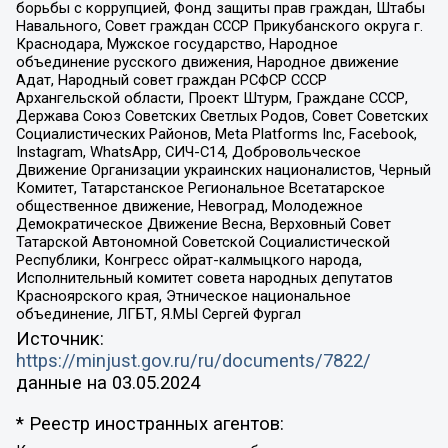
борьбы с коррупцией, Фонд защиты прав граждан, Штабы
Навального, Совет граждан СССР Прикубанского округа г.
Краснодара, Мужское государство, Народное
объединение русского движения, Народное движение
Адат, Народный совет граждан РСФСР СССР
Архангельской области, Проект Штурм, Граждане СССР,
Держава Союз Советских Светлых Родов, Совет Советских
Социалистических Районов, Meta Platforms Inc, Facebook,
Instagram, WhatsApp, СИЧ-С14, Добровольческое
Движение Организации украинских националистов, Черный
Комитет, Татарстанское Региональное Всетатарское
общественное движение, Невоград, Молодежное
Демократическое Движение Весна, Верховный Совет
Татарской Автономной Советской Социалистической
Республики, Конгресс ойрат-калмыцкого народа,
Исполнительный комитет совета народных депутатов
Красноярского края, Этническое национальное
объединение, ЛГБТ, Я.МЫ Сергей Фургал
Источник:
https://minjust.gov.ru/ru/documents/7822/
данные на
03.05.2024
* Реестр иностранных агентов: