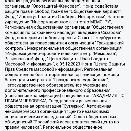
Калининградская региональная общественная организация "Экозащита!-Женсовет", Фонд содействия защите прав и свобод граждан "Общественный вердикт", Фонд "Институт Развития Свободы Информации", Частное учреждение "Информационное агентство МЕМО. РУ", Региональная общественная организация "Общественная комиссия по сохранению наследия академика Сахарова", Фонд поддержки свободы прессы, Санкт-Петербургская общественная правозащитная организация "Гражданский контроль", Межрегиональная общественная организация "Информационно-просветительский центр "Мемориал", Региональный Фонд "Центр Защиты Прав Средств Массовой Информации", с 05.12.2023 Фонд "Центр Защиты Прав Средств массовой информации", Региональная общественная благотворительная организация помощи беженцам и мигрантам "Гражданское содействие", Негосударственное образовательное учреждение дополнительного профессионального образования (повышение квалификации) специалистов "АКАДЕМИЯ ПО ПРАВАМ ЧЕЛОВЕКА", Свердловская региональная общественная организация "Сутяжник", Автономная некоммерческая организация "Центр независимых социологических исследований", Союз общественных объединений "Российский исследовательский центр по правам человека", Региональное общественное учреждение научно-информационный центр "МЕМОРИАЛ", Некоммерческая организация "Фонд защиты гласности", Автономная некоммерческая организация "Институт прав человека", Городская общественная организация "Екатеринбургское общество "МЕМОРИАЛ", Городская общественная организация "Рязанское историко-просветительское и правозащитное общество "Мемориал" (Рязанский Мемориал), Челябинский региональный орган общественной самодеятельности – женское общественное объединение "Женщины Евразии", Челябинский региональный орган общественной самодеятельности "Уральская правозащитная группа", Фонд содействия защите здоровья и социальной справедливости имени Андрея Рылькова, Автономная Некоммерческая Организация "Аналитический Центр Юрия Левады", Автономная некоммерческая организация социальной поддержки населения "Проект Апрель", Региональная общественная организация помощи женщинам и детям, находящимся в кризисной ситуации "Информационно-методический центр "Анна", Фонд содействия развитию массовых коммуникаций и правовому просвещению "Так-так-Так", Фонд содействия устойчивому развитию "Серебряная тайга", Свердловский региональный общественный фонд социальных проектов "Новое время", "Idel.Реалии", Кавказ.Реалии, Крым.Реалии, Телеканал Настоящее Время, Татаро-башкирская служба Радио Свобода (Azatliq Radiosi), Радио Свободная Европа/Радио Свобода (PCE/PC), "Сибирь.Реалии", "Фактограф", Благотворительный фонд помощи осужденным и их семьям, Автономная некоммерческая организация "Институт глобализации и социальных движений", Фонд "В защиту прав заключенных", Частное учреждение "Центр поддержки и содействия развитию средств массовой информации", Пензенский региональный общественный благотворительный фонд "Гражданский союз", "Север.Реалии", Некоммерческая организация Фонд "Правовая инициатива", Общество с ограниченной ответственностью "Радио Свободная Европа/Радио Свобода", Чешское информационное агентство "MEDIUM-ORIENT", Красноярская региональная общественная организация "Мы против СПИДа", Камалягин Денис Николаевич, Маркелов Сергей Евгеньевич, Пономарев Лев Александрович, Савицкая Людмила Алексеевна, Автономная некоммерческая организация "Центр по работе с проблемой насилия "НАСИЛИЮ.НЕТ", Межрегиональный профессиональный союз работников здравоохранения "Альянс врачей", Юридическое лицо, зарегистрированное в Латвийской Республике, SIA "Medusa Project" (регистрационный номер 40103797863, дата регистрации 10.06.2014), Некоммерческая организация "Фонд по борьбе с коррупцией", Автономная некоммерческая организация "Институт права и публичной политики", Баданин Роман Сергеевич, Гликин Максим Александрович, Железнова Мария Михайловна, Лукьянова Юлия Сергеевна, Маетная Елизавета Витальевна, Маняхин Петр Борисович, Чуракова Ольга Владимировна, Ярош Юлия Петровна, Юридическое лицо "The Insider SIA", зарегистрированное в Риге, Латвийская Республика (дата регистрации 26.06.2015), являющееся администратором доменного имени интернет-издания "The Insider SIA", https://theins.ru, Постернак Алексей Евгеньевич, Рубин Михаил Аркадьевич, Анин Роман Александрович, Юридическое лицо Istories fonds, зарегистрированное в Латвийской Республике (регистрационный номер 50008295751, дата регистрации 24.02.2020), Великовский Дмитрий Александрович, Долинина Ирина Николаевна, Мароховская Алеся Алексеевна, Шлейнов Роман Юрьевич, Шмагун Олеся Валентиновна, Общество с ограниченной ответственностью "Альтаир 2021", Общество с ограниченной ответственностью "Вега 2021", Общество с ограниченной ответственностью "Главный редактор 2021", Общество с ограниченной ответственностью "Ромашки монолит", Важенков Артем Валерьевич, Ивановская областная общественная организация "Центр гендерных исследований", Гурман Юрий Альбертович, Медиапроект "ОВД-Инфо", Егоров Владимир Владимирович, Жилинский Владимир Александрович, Общество с ограниченной ответственностью "ЗП", Иванова София Юрьевна, Карезина Инна Павловна, Кильтау Екатерина Викторовна, Петров Алексей Викторович, Пискунов Сергей Евгеньевич, Смирнов Сергей Сергеевич, Тихонов Михаил Сергеевич, Общество с ограниченной ответственностью "ЖУРНАЛИСТ-ИНОСТРАННЫЙ АГЕНТ", Арапова Галина Юрьевна, Вольтская Татьяна Анатольевна, Американская компания "Mason G.E.S. Anonymous Foundation" (США), являющаяся владельцем интернет-издания https://mnews.world/, Компания "Stichting Bellingcat", зарегистрированная в Нидерландах (дата регистрации 11.07.2018), Захаров Андрей Вячеславович, Клепиковская Екатерина Дмитриевна, Общество с ограниченной ответственностью "МЕМО", Перл Роман Александрович, Симонов Евгений Алексеевич, Соловьева Елена Анатольевна, Сотников Даниил Владимирович, Сурначева Елизавета Дмитриевна, Автономная некоммерческая организация по защите прав человека и информированию населения "Якутия – Наше Мнение", Общество с ограниченной ответственностью "Москоу диджитал медиа", с 26.01.2023 Общество с ограниченной ответственностью "Чайка Белые сады", Ветошкина Валерия Валерьевна, Заговора Максим Александрович, Межрегиональное общественное движение "Российская ЛГБТ - сеть", Оленичев Максим Владимирович, Павлов Иван Юрьевич, Скворцова Елена Сергеевна, Общество с ограниченной ответственностью "Как бы инагент", Кочетков Игорь Викторович, Общество с ограниченной ответственностью "Честные выборы", Еланчик Олег Александрович, Общество с ограниченной ответственностью "Нобелевский призыв", Гималова Регина Эмилевна, Григорьев Андрей Валерьевич, Григорьева Алина Александровна, Ассоциация по содействию защите прав призывников, альтернативнослужащих и военнослужащих "Правозащитная группа "Гражданин.Армия.Право", Хисамова Регина Фаритовна, Автономная некоммерческая организация по реализации социально-правовых программ "Лилит", Дальневосточное общественное движение "Маяк", Санкт-Петербургская ЛГБТ-инициативная группа "Выход", Инициативная группа ЛГБТ+ "Реверс", Алексеев Андрей Викторович, Бекбулатова Таисия Львовна, Беляев Иван Михайлович, Владыкина Елена Сергеевна, Гельман Марат Александрович, Никульшина Вероника Юрьевна, Толоконникова Надежда Андреевна, Шендерович Виктор Анатольевич, Общество с ограниченной ответственностью "Данное сообщение", Общество с ограниченной ответственностью Издательский дом "Новая глава", Айнбиндер Александра Александровна, Московский комьюнити-центр для ЛГБТ+инициатив, Благотворительный фонд развития филантропии, Deutsche Welle (Германия, Kurt-Schumacher-Strasse 3, 53113 Bonn), Борзунова Мария Михайловна, Воробьев Виктор Викторович, Голубева Анна Львовна, Константинова Алла Михайловна, Малкова Ирина Владимировна, Мурадов Мурад Абдулгалимович, Осетинская Елизавета Николаевна, Понасенков Евгений Николаевич, Ганапольский Матвей Юрьевич, Киселев Евгений Алексеевич, Борухович Ирина Григорьевна, Дремин Иван Тимофеевич, Дубровский Дмитрий Викторович, Красноярская региональная общественная организация поддержки и развития альтернативных образовательных технологий и межкультурных коммуникаций "ИНТЕРРА", Маяковская Екатерина Алексеевна, Фейгин Марк Захарович, Филимонов Андрей Викторович, Дзугкоева Регина Николаевна, Доброхотов Роман Александрович, Дудь Юрий Александрович, Елкин Сергей Владимирович, Кругликов Кирилл Игоревич, Сабунаева Мария Леонидовна, Семенов Алексей Владимирович, Шаинян Карен Багратович, Шульман Екатерина Михайловна, Асафьев Артур Валерьевич, Вахштайн Виктор Семенович, Венедиктов Алексей Алексеевич, Лушникова Екатерина Евгеньевна, Волков Леонид Михайлович, Невзоров Александр Глебович, Пархоменко Сергей Борисович, Сироткин Ярослав Николаевич, Кара-Мурза Владимир Владимирович, Баранова Наталья Владимировна, Гозман Леонид Яковлевич, Кагарлицкий Борис Юльевич, Климарев Михаил Валерьевич, Милов Владимир Станиславович, Автономная некоммерческая организация Краснодарский центр современного искусства "Типография", Моргенштерн Алишер Тагирович, Соболь Любовь Эдуардовна, Общество с ограниченной ответственностью "ЛИЗА НОРМ", Каспаров Гарри Кимович, Ходорковский Михаил Борисович, Общество с ограниченной ответственностью "Апрельские тезисы", Данилович Ирина Брониславовна, Кашин Олег Владимирович, Петров Николай Владимирович, Пивоваров Алексей Владимирович, Соколов Михаил Владимирович, Цветкова Юлия Владимировна, Чичваркин Евгений Александрович, Комитет против пыток/Команда против пыток, Общество с ограниченной ответственностью "Первый научный", Общество с ограниченной ответственностью "Вертолет и ко", Белоцерковская Вероника Борисовна, Кац Максим Евгеньевич, Лазарева Татьяна Юрьевна, Шаведдинов Руслан Табризович, Яшин Илья Валерьевич, Общество с ограниченной ответственностью "Иноагент ААВ", Алешковский Дмитрий Петрович, Альбац Евгения Марковна, Быков Дмитрий Львович, Галямина Юлия Евгеньевна, Лойко Сергей Леонидович, Мартынов Кирилл Константинович, Медведев Сергей Александрович, Крашенинников Федор Геннадиевич, Гордеева Катерина Вл