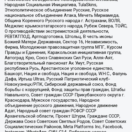
Народная Социальная Инициатива, TulaSkins,
Этнополитическое объединение Русские, Русское
национальное объединение Атака, Мечеть Мирмамеда,
Община Коренного Русского народа г. Астрахани, ВОЛЯ,
Меджлис крымскотатарского народа, Рубеж Севера, ТОЙС,
О противодействии экстремистской деятельности,
РЕВТАТПОД, Артподготовка, Штольц, В честь иконы
Божией Матери Державная, Сектор 16, Независимость,
Фирма, Молодежная правозащитная группа МПГ, Курсом
Правды и Единения, Каракольская инициативная группа,
Автоград Крю, Союз Славянских Сил Руси, Алля-Аят,
Благотворительный пансионат Ак Умут, Русская
республика Русь, Арестантское уголовное единство,
Башкорт, Нация и свобода, Нация и свобода, W.H.С., Фалунь
Дафа, Иртыш Ultras, Русский Патриотический клуб-
Новокузнецк/РПК, Сибирский державный союз, Фонд
борьбы с коррупцией, Фонд защиты прав граждан, Штабы
Навального, Совет граждан СССР Прикубанского округа г.
Краснодара, Мужское государство, Народное
объединение русского движения, Народное движение
Адат, Народный совет граждан РСФСР СССР
Архангельской области, Проект Штурм, Граждане СССР,
Держава Союз Советских Светлых Родов, Совет Советских
Социалистических Районов, Meta Platforms Inc, Facebook,
Instagram, WhatsApp, СИЧ-С14, Добровольческое