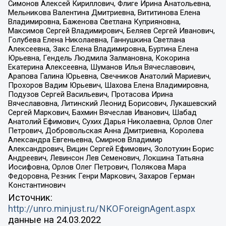
Симонов Алексей Кириллович, Флиге Ирина Анатольевна,
Мельникова Валентина Дмитриевна, Вититинова Елена
Владимировна, Баженова Светлана Куприяновна,
Максимов Сергей Владимирович, Беляев Сергей Иванович,
Голубева Елена Николаевна, Ганнушкина Светлана
Алексеевна, Закс Елена Владимировна, Буртина Елена
Юрьевна, Гендель Людмила Залмановна, Кокорина
Екатерина Алексеевна, Шуманов Илья Вячеславович,
Арапова Галина Юрьевна, Свечников Анатолий Мариевич,
Прохоров Вадим Юрьевич, Шахова Елена Владимировна,
Подузов Сергей Васильевич, Протасова Ирина
Вячеславовна, Литинский Леонид Борисович, Лукашевский
Сергей Маркович, Бахмин Вячеслав Иванович, Шабад
Анатолий Ефимович, Сухих Дарья Николаевна, Орлов Олег
Петрович, Добровольская Анна Дмитриевна, Королева
Александра Евгеньевна, Смирнов Владимир
Александрович, Вицин Сергей Ефимович, Золотухин Борис
Андреевич, Левинсон Лев Семенович, Локшина Татьяна
Иосифовна, Орлов Олег Петрович, Полякова Мара
Федоровна, Резник Генри Маркович, Захаров Герман
Константинович
Источник:
http://unro.minjust.ru/NKOForeignAgent.aspx
данные на
24.03.2022