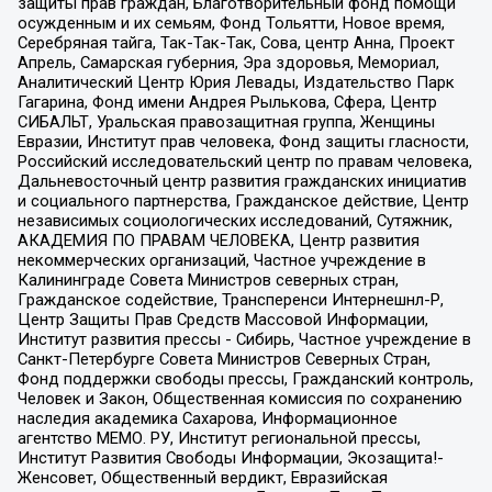
защиты прав граждан, Благотворительный фонд помощи
осужденным и их семьям, Фонд Тольятти, Новое время,
Серебряная тайга, Так-Так-Так, Сова, центр Анна, Проект
Апрель, Самарская губерния, Эра здоровья, Мемориал,
Аналитический Центр Юрия Левады, Издательство Парк
Гагарина, Фонд имени Андрея Рылькова, Сфера, Центр
СИБАЛЬТ, Уральская правозащитная группа, Женщины
Евразии, Институт прав человека, Фонд защиты гласности,
Российский исследовательский центр по правам человека,
Дальневосточный центр развития гражданских инициатив
и социального партнерства, Гражданское действие, Центр
независимых социологических исследований, Сутяжник,
АКАДЕМИЯ ПО ПРАВАМ ЧЕЛОВЕКА, Центр развития
некоммерческих организаций, Частное учреждение в
Калининграде Совета Министров северных стран,
Гражданское содействие, Трансперенси Интернешнл-Р,
Центр Защиты Прав Средств Массовой Информации,
Институт развития прессы - Сибирь, Частное учреждение в
Санкт-Петербурге Совета Министров Северных Стран,
Фонд поддержки свободы прессы, Гражданский контроль,
Человек и Закон, Общественная комиссия по сохранению
наследия академика Сахарова, Информационное
агентство МЕМО. РУ, Институт региональной прессы,
Институт Развития Свободы Информации, Экозащита!-
Женсовет, Общественный вердикт, Евразийская