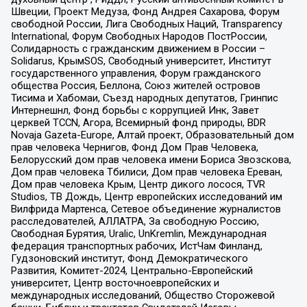
Швеции, Проект Медуза, Фонд Андрея Сахарова, Форум
свободной России, Лига Свободных Наций, Transparеncy
International, Форум Свободных Народов ПостРоссии,
Солидарность с гражданским движением в России –
Solidarus, КрымSOS, Свободный университет, Институт
государственного управления, Форум гражданского
общества Россия, Беллона, Союз жителей островов
Тисима и Хабомаи, Съезд народных депутатов, Гринпис
Интернешнл, Фонд борьбы с коррупцией Инк, Завет
церквей TCCN, Агора, Всемирный фонд природы, BDR
Novaja Gazeta-Europe, Алтай проект, Образовательный дом
прав человека Чернигов, Фонд Дом Прав Человека,
Белорусский дом прав человека имени Бориса Звозскова,
Дом прав человека Тбилиси, Дом прав человека Ереван,
Дом прав человека Крым, Центр дикого лосося, TVR
Studios, ТВ Дождь, Центр европейских исследований им
Вилфрида Мартенса, Сетевое объединение журналистов
расследователей, АЛЛАТРА, За свободную Россию,
Свободная Бурятия, Uralic, UnKremlin, Международная
федерация транспортных рабочих, ИстЧам Финланд,
Гудзоновский институт, Фонд Демократического
Развития, Комитет-2024, Центрально-Европейский
университет, Центр восточноевропейских и
международных исследований, Общество Сторожевой