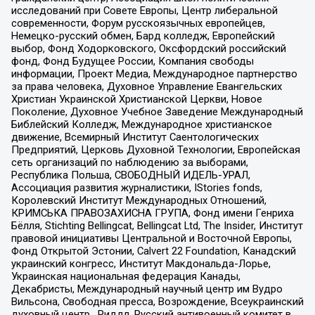
исследований при Совете Европы, Центр либеральной
современности, Форум русскоязычных европейцев,
Немецко-русский обмен, Бард колледж, Европейский
выбор, Фонд Ходорковского, Оксфордский российский
фонд, Фонд Будущее России, Компания свободы
информации, Проект Медиа, Международное партнерство
за права человека, Духовное Управление Евангельских
Христиан Украинской Христианской Церкви, Новое
Поколение, Духовное Учебное Заведение Международный
Библейский Колледж, Международное христианское
движение, Всемирный Институт Саентологических
Предприятий, Церковь Духовной Технологии, Европейская
сеть организаций по наблюдению за выборами,
Республика Польша, СВОБОДНЫЙ ИДЕЛЬ-УРАЛ,
Ассоциация развития журналистики, IStories fonds,
Королевский Институт Международных Отношений,
КРИМСЬКА ПРАВОЗАХИСНА ГРУПА, Фонд имени Генриха
Бёлля, Stichting Bellingcat, Bellingcat Ltd, The Insider, Институт
правовой инициативы Центральной и Восточной Европы,
Фонд Открытой Эстонии, Calvert 22 Foundation, Канадский
украинский конгресс, Институт Макдональда-Лорье,
Украинская национальная федерация Канады,
Декабристы, Международный научный центр им Вудро
Вильсона, Свободная пресса, Возрождение, Всеукраинский
духовный центр , Риддл, Русский антивоенный комитет в