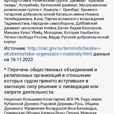
Артподготовка, Религиозная группа “Джамаат “Красный
пахарь”, Колумбайн, Хатлонский джамаат, Мусульманская
религиозная группа п. Кушкуль г. Оренбург, Крымско-
татарский добровольческий батальон имени Номана
Челебиджихана, Азов, Партия исламского возрождения
Таджикистана, Народная самооборона, Дуббайский
джамаат, московская ячейка, Батал-Хаджи Белхороев,
Маньяки Культ Убийц, Молодёжь Которая Улыбается,
Легион Свобода России, Айдар, Русский добровольческий
корпус
Источник:
http://nac.gov.ru/terroristicheskie-i-
ekstremistskie-organizacii-i-materialy.html
данные
на
16.11.2023
* Перечень общественных объединений и
религиозных организаций в отношении
которых судом принято вступившее в
законную силу решение о ликвидации или
запрете деятельности:
Национал-большевистская партия, ВЕК РА, Рада земли
Кубанской Духовно Родовой Державы Русь, Община
Духовного Управления Асгардской Веси Беловодья,
Славянская Община Капища Веды Перуна, Мужская