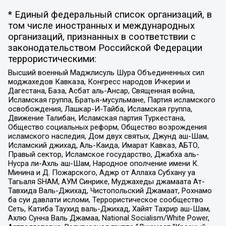
* Единый федеральный список организаций, в
том числе иностранных и международных
организаций, признанных в соответствии с
законодательством Российской Федерации
террористическими:
Высший военный Маджлисуль Шура Объединенных сил
моджахедов Кавказа, Конгресс народов Ичкерии и
Дагестана, База, Асбат аль-Ансар, Священная война,
Исламская группа, Братья-мусульмане, Партия исламского
освобождения, Лашкар-И-Тайба, Исламская группа,
Движение Талибан, Исламская партия Туркестана,
Общество социальных реформ, Общество возрождения
исламского наследия, Дом двух святых, Джунд аш-Шам,
Исламский джихад, Аль-Каида, Имарат Кавказ, АБТО,
Правый сектор, Исламское государство, Джабха аль-
Нусра ли-Ахль аш-Шам, Народное ополчение имени К.
Минина и Д. Пожарского, Аджр от Аллаха Субхану уа
Тагьаля SHAM, АУМ Синрике, Муджахеды джамаата Ат-
Тавхида Валь-Джихад, Чистопольский Джамаат, Рохнамо
ба суи давлати исломи, Террористическое сообщество
Сеть, Катиба Таухид валь-Джихад, Хайят Тахрир аш-Шам,
Ахлю Сунна Валь Джамаа, National Socialism/White Power,