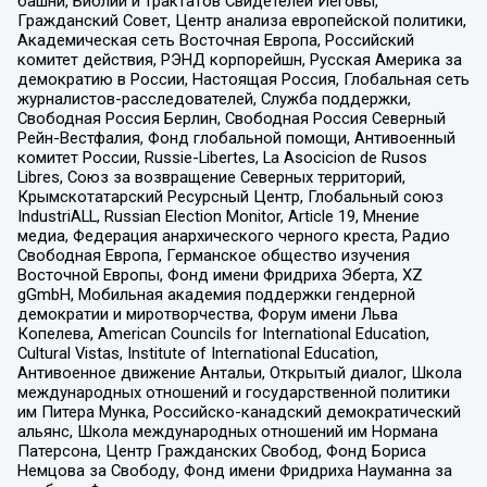
башни, Библии и трактатов Свидетелей Иеговы,
Гражданский Совет, Центр анализа европейской политики,
Академическая сеть Восточная Европа, Российский
комитет действия, РЭНД корпорейшн, Русская Америка за
демократию в России, Настоящая Россия, Глобальная сеть
журналистов-расследователей, Служба поддержки,
Свободная Россия Берлин, Свободная Россия Северный
Рейн-Вестфалия, Фонд глобальной помощи, Антивоенный
комитет России, Russie-Libertes, La Asocicion de Rusos
Libres, Союз за возвращение Северных территорий,
Крымскотатарский Ресурсный Центр, Глобальный союз
IndustriALL, Russian Election Monitor, Article 19, Мнение
медиа, Федерация анархического черного креста, Радио
Свободная Европа, Германское общество изучения
Восточной Европы, Фонд имени Фридриха Эберта, XZ
gGmbH, Мобильная академия поддержки гендерной
демократии и миротворчества, Форум имени Льва
Копелева, American Councils for International Education,
Cultural Vistas, Institute of International Education,
Антивоенное движение Антальи, Открытый диалог, Школа
международных отношений и государственной политики
им Питера Мунка, Российско-канадский демократический
альянс, Школа международных отношений им Нормана
Патерсона, Центр Гражданских Свобод, Фонд Бориса
Немцова за Свободу, Фонд имени Фридриха Науманна за