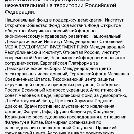
нежелательной на территории Российской
Федерации:
Национальный фонд в поддержку демократии, Институт
Открытое Общество Фонд Содействия, Фонд Открытое
общество, Американо-российский фонд по
экономическому и правовому развитию, Национальный
Демократический Институт Международных Отношений,
MEDIA DEVELOPMENT INVESTMENT FUND, Международный
Республиканский Институт, Открытая Россия, Институт
современной России, Черноморский фонд регионального
сотрудничества, Европейская Платформа за
Демократические Выборы, Международный центр
электоральных исследований, Германский фонд Маршалла
Соединенных Штатов, Тихоокеанский центр защиты
окружающей среды и природных ресурсов, Свободная
Россия, Всемирный конгресс украинцев, Атлантический
совет, Человек в беде, Европейский фонд за демократию,
Джеймстаунский фонд, Прожект Хармони, Родники
дракона, Врачи против насильственного извлечения
органов, Фалунь Дафа, Друзья Фалуньгун, Фалуньгун,
Коалиция по расследованию преследования в отношении
Фалуньгун в Китае, Всемирная организация по
расследованию преследований Фалуньгун, Пражский
гражданский центр, Ассоциация школ политических