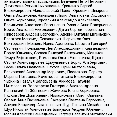
антимонопольная ассоциация, Бедушев Петр Петрович,
Дзугкоева Регина Николаевна, Кривенко Сергей
Владимирович, Милославский Павел Юрьевич, Шнырова
Ольга Вадимовна, Чанышева Лилия Айратовна, Сидорович
Ольга Борисовна, Туровский Александр Алексеевич,
Васильева Анастасия Евгеньевна, Ривина Анна Валерьевна,
Бойко Анатолий Николаевич, Дугин Сергей Георгиевич,
Пивоваров Андрей Сергеевич, Аверин Виталий Евгеньевич,
Барахоев Магомед Бекханович, Шарипков Олег
Викторович, Мошель Ирина Ароновна, Шведов Григорий
Сергеевич, Пономарев Лев Александрович, Каргалицкий
Борис Юльевич, Созаев Валерий Валерьевич, Исламов
Тимур Рифгатович, Романова Ольга Евгеньевна, Щаров
Сергей Алексадрович, Цирульников Борис Альбертович,
Гасан Ольга Павловна, Паутов Юрий Анатольевич,
Верховский Александр Маркович, Пислакова-Паркер
Марина Петровна, Кочеткова Татьяна Владимировна,
Чуркина Наталья Валерьевна, Акимова Татьяна
Николаевна, Золотарева Екатерина Александровна,
Рачинский Ян Збигневич, Жемкова Елена Борисовна,
Гудков Лев Дмитриевич, Илларионова Юлия Юрьевна,
Саранг Анна Васильевна, Захарова Светлана Сергеевна,
Аверин Владимир Анатольевич, Щур Татьяна Михайловна,
Щур Николай Алексеевич, Блинушов Андрей Юрьевич,
Мосин Алексей Геннадьевич, Гефтер Валентин Михайлович,