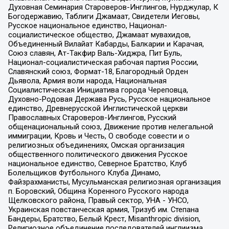
Духовная Семинария Староверов-Инглингов, Нурджулар, К
Богодержавию, Таблиги Джамаат, Свидетели Иеговы,
Русское национальное единство, Национал-
социалистическое общество, Джамаат мувахидов,
Объединенный Вилайат Кабарды, Балкарии и Карачая,
Союз славян, Ат-Такфир Валь-Хиджра, Пит Буль,
Национал-социалистическая рабочая партия России,
Славянский союз, Формат-18, Благородный Орден
Дьявола, Армия воли народа, Национальная
Социалистическая Инициатива города Череповца,
Духовно-Родовая Держава Русь, Русское национальное
единство, Древнерусской Инглистической церкви
Православных Староверов-Инглингов, Русский
общенациональный союз, Движение против нелегальной
иммиграции, Кровь и Честь, О свободе совести и о
религиозных объединениях, Омская организация
общественного политического движения Русское
национальное единство, Северное Братство, Клуб
Болельщиков Футбольного Клуба Динамо,
Файзрахманисты, Мусульманская религиозная организация
п. Боровский, Община Коренного Русского народа
Щелковского района, Правый сектор, УНА - УНСО,
Украинская повстанческая армия, Тризуб им. Степана
Бандеры, Братство, Белый Крест, Misanthropic division,
Религиозное объединение последователей инглиизма,