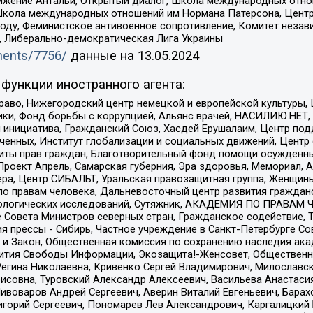
ое движение Антальи, Открытый диалог, Школа международных отн
Школа международных отношений им Нормана Патерсона, Центр
ду, Феминистское антивоенное сопротивление, Комитет независ
а, Либерально-демократическая Лига Украины
uments/7756/
данные на
13.05.2024
функции иностранного агента:
раво, Нижегородский центр немецкой и европейской культуры,
тики, Фонд борьбы с коррупцией, Альянс врачей, НАСИЛИЮ.НЕТ,
я инициатива, Гражданский Союз, Хасдей Ерушалаим, Центр по
юченных, Институт глобализации и социальных движений, Цент
ты прав граждан, Благотворительный фонд помощи осужденным
а, Проект Апрель, Самарская губерния, Эра здоровья, Мемориал
ера, Центр СИБАЛЬТ, Уральская правозащитная группа, Женщины
по правам человека, Дальневосточный центр развития гражданс
ологических исследований, Сутяжник, АКАДЕМИЯ ПО ПРАВАМ Ч
е Совета Министров северных стран, Гражданское содействие,
я прессы - Сибирь, Частное учреждение в Санкт-Петербурге С
 и Закон, Общественная комиссия по сохранению наследия ак
звития Свободы Информации, Экозащита!-Женсовет, Общественн
Регина Николаевна, Кривенко Сергей Владимирович, Милославс
совна, Туровский Александр Алексеевич, Васильева Анастасия
Пивоваров Андрей Сергеевич, Аверин Виталий Евгеньевич, Бара
горий Сергеевич, Пономарев Лев Александрович, Каргалицкий 