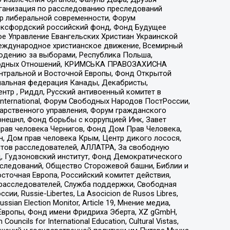
рганизация по расследованию преследований
тр либеральной современности, Форум
 Оксфордский российский фонд, Фонд Будущее
е Управление Евангельских Христиан Украинской
еждународное христианское движение, Всемирный
людению за выборами, Республика Польша,
народных Отношений, КРИМСЬКА ПРАВОЗАХИСНА
ы Центральной и Восточной Европы, Фонд Открытой
иональная федерация Канады, Декабристы,
тр , Риддл, Русский антивоенный комитет в
nternational, Форум Свободных Народов ПостРоссии,
дарственного управления, Форум гражданского
рнешнл, Фонд борьбы с коррупцией Инк, Завет
прав человека Чернигов, Фонд Дом Прав Человека,
н, Дом прав человека Крым, Центр дикого лосося,
стов расследователей, АЛЛАТРА, За свободную
д, Гудзоновский институт, Фонд Демократического
сследований, Общество Сторожевой башни, Библии и
сточная Европа, Российский комитет действия,
-расследователей, Служба поддержки, Свободная
 Russie-Libertes, La Asocicion de Rusos Libres,
an Election Monitor, Article 19, Мнение медиа,
Европы, Фонд имени Фридриха Эберта, XZ gGmbH,
ls for International Education, Cultural Vistas,