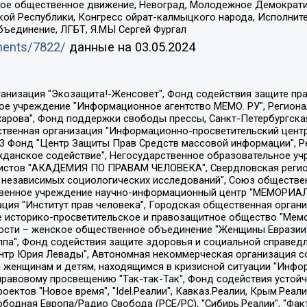
ское общественное движение, Невоград, Молодежное Демократ
ой Республики, Конгресс ойрат-калмыцкого народа, Исполнит
бъединение, ЛГБТ, Я.МЫ Сергей Фургал
uments/7822/
данные на
03.05.2024
Общество с ограниченной ответственностью "Радио Свободная Европа/Радио Свобода", Чешское информационное агентство "MEDIUM-ORIENT", Красноярская региональная общественная организация "Мы против СПИДа", Камалягин Денис Николаевич, Маркелов Сергей Евгеньевич, Пономарев Лев Александрович, Савицкая Людмила Алексеевна, Автономная некоммерческая организация "Центр по работе с проблемой насилия "НАСИЛИЮ.НЕТ", Межрегиональный профессиональный союз работников здравоохранения "Альянс врачей", Юридическое лицо, зарегистрированное в Латвийской Республике, SIA "Medusa Project" (регистрационный номер 40103797863, дата регистрации 10.06.2014), Некоммерческая организация "Фонд по борьбе с коррупцией", Автономная некоммерческая организация "Институт права и публичной политики", Баданин Роман Сергеевич, Гликин Максим Александрович, Железнова Мария Михайловна, Лукьянова Юлия Сергеевна, Маетная Елизавета Витальевна, Маняхин Петр Борисович, Чуракова Ольга Владимировна, Ярош Юлия Петровна, Юридическое лицо "The Insider SIA", зарегистрированное в Риге, Латвийская Республика (дата регистрации 26.06.2015), являющееся администратором доменного имени интернет-издания "The Insider SIA", https://theins.ru, Постернак Алексей Евгеньевич, Рубин Михаил Аркадьевич, Анин Роман Александрович, Юридическое лицо Istories fonds, зарегистрированное в Латвийской Республике (регистрационный номер 50008295751, дата регистрации 24.02.2020), Великовский Дмитрий Александрович, Долинина Ирина Николаевна, Мароховская Алеся Алексеевна, Шлейнов Роман Юрьевич, Шмагун Олеся Валентиновна, Общество с ограниченной ответственностью "Альтаир 2021", Общество с ограниченной ответственностью "Вега 2021", Общество с ограниченной ответственностью "Главный редактор 2021", Общество с ограниченной ответственностью "Ромашки монолит", Важенков Артем Валерьевич, Ивановская областная общественная организация "Центр гендерных исследований", Гурман Юрий Альбертович, Медиапроект "ОВД-Инфо", Егоров Владимир Владимирович, Жилинский Владимир Александрович, Общество с ограниченной ответственностью "ЗП", Иванова София Юрьевна, Карезина Инна Павловна, Кильтау Екатерина Викторовна, Петров Алексей Викторович, Пискунов Сергей Евгеньевич, Смирнов Сергей Сергеевич, Тихонов Михаил Сергеевич, Общество с ограниченной ответственностью "ЖУРНАЛИСТ-ИНОСТРАННЫЙ АГЕНТ", Арапова Галина Юрьевна, Вольтская Татьяна Анатольевна, Американская компания "Mason G.E.S. Anonymous Foundation" (США), являющаяся владельцем интернет-издания https://mnews.world/, Компания "Stichting Bellingcat", зарегистрированная в Нидерландах (дата регистрации 11.07.2018), Захаров Андрей Вячеславович, Клепиковская Екатерина Дмитриевна, Общество с ограниченной ответственностью "МЕМО", Перл Роман Александрович, Симонов Евгений Алексеевич, Соловьева Елена Анатольевна, Сотников Даниил Владимирович, Сурначева Елизавета Дмитриевна, Автономная некоммерческая организация по защите прав человека и информированию населения "Якутия – Наше Мнение", Общество с ограниченной ответственностью "Москоу диджитал медиа", с 26.01.2023 Общество с ограниченной ответственностью "Чайка Белые сады", Ветошкина Валерия Валерьевна, Заговора Максим Александрович, Межрегиональное общественное движение "Российская ЛГБТ - сеть", Оленичев Максим Владимирович, Павлов Иван Юрьевич, Скворцова Елена Сергеевна, Общество с ограниченной ответственностью "Как бы инагент", Кочетков Игорь Викторович, Общество с ограниченной ответственностью "Честные выборы", Еланчик Олег Александрович, Общество с ограниченной ответственностью "Нобелевский призыв", Гималова Регина Эмилевна, Григорьев Андрей Валерьевич, Григорьева Алина Александровна, Ассоциация по содействию защите прав призывников, альтернативнослужащих и военнослужащих "Правозащитная группа "Гражданин.Армия.Право", Хисамова Регина Фаритовна, Автономная некоммерческая организация по реализа