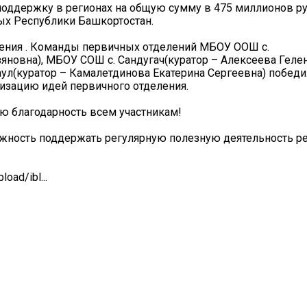
поддержку в регионах на общую сумму в 475 миллионов ру
ых Республики Башкортостан.
ления . Команды первичных отделений МБОУ ООШ с.
новна), МБОУ СОШ с. Сандугач(куратор – Алексеева Геле
аул(куратор – Камалетдинова Екатерина Сергеевна) победи
лизацию идей первичного отделения.
 благодарность всем участникам!
жность поддержать регулярную полезную деятельность ре
ad/ibl...