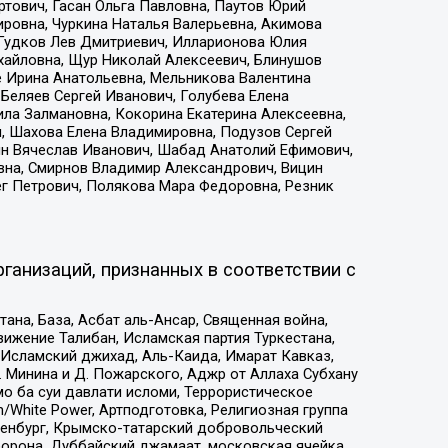
тович, Гасан Ольга Павловна, Паутов Юрий
ровна, Чуркина Наталья Валерьевна, Акимова
 Гудков Лев Дмитриевич, Илларионова Юлия
ихайловна, Щур Николай Алексеевич, Блинушов
е Ирина Анатольевна, Мельникова Валентина
Беляев Сергей Иванович, Голубева Елена
ила Залмановна, Кокорина Екатерина Алексеевна,
, Шахова Елена Владимировна, Подузов Сергей
ин Вячеслав Иванович, Шабад Анатолий Ефимович,
вна, Смирнов Владимир Александрович, Вицин
ег Петрович, Полякова Мара Федоровна, Резник
ганизаций, признанных в соответствии с
на, База, Асбат аль-Ансар, Священная война,
ижение Талибан, Исламская партия Туркестана,
Исламский джихад, Аль-Каида, Имарат Кавказ,
 Минина и Д. Пожарского, Аджр от Аллаха Субхану
о ба суи давлати исломи, Террористическое
/White Power, Артподготовка, Религиозная группа
Оренбург, Крымско-татарский добровольческий
орона, Дуббайский джамаат, московская ячейка,