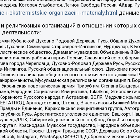
олодёжь Которая Улыбается, Легион Свобода России, Айдар, Р
ie-i-ekstremistskie-organizacii-i-materialy.html
данные
и религиозных организаций в отношении которых 
 деятельности:
земли Кубанской Духовно Родовой Державы Русь, Община Духо
 Духовная Семинария Староверов-Инглингов, Нурджулар, К Бо
листическое общество, Джамаат мувахидов, Объединенный Вил
иалистическая рабочая партия России, Славянский союз, Форма
ива города Череповца, Духовно-Родовая Держава Русь, Русск
-Инглингов, Русский общенациональный союз, Движение против
 Омская организация общественного политического движения Р
йзрахманисты, Мусульманская религиозная организация п. Бо
краинская повстанческая армия, Тризуб им. Степана Бандеры, Бр
зма, Народная Социальная Инициатива, TulaSkins, Этнополитич
оренного Русского народа г. Астрахани, ВОЛЯ, Меджлис крымс
РЕВТАТПОД, Артподготовка, Штольц, В честь иконы Божией Мате
равды и Единения, Каракольская инициативная группа, Автогра
спублика Русь, Арестантское уголовное единство, Башкорт, Наци
окузнецк/РПК, Сибирский державный союз, Фонд борьбы с кор
округа г. Краснодара, Мужское государство, Народное объедин
ой области, Проект Штурм, Граждане СССР, Держава Союз Сов
Facebook, Instagram, WhatsApp, СИЧ-С14, Добровольческое Движ