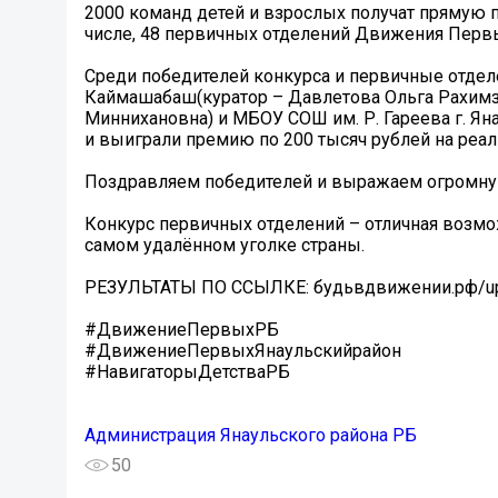
2000 команд детей и взрослых получат прямую 
числе, 48 первичных отделений Движения Перв
Среди победителей конкурса и первичные отде
Каймашабаш(куратор – Давлетова Ольга Рахимзя
Миннихановна) и МБОУ СОШ им. Р. Гареева г. Ян
и выиграли премию по 200 тысяч рублей на реа
Поздравляем победителей и выражаем огромную
Конкурс первичных отделений – отличная возмо
самом удалённом уголке страны.
РЕЗУЛЬТАТЫ ПО ССЫЛКЕ: будьвдвижении.рф/uplo
#ДвижениеПервыхРБ
#ДвижениеПервыхЯнаульскийрайон
#НавигаторыДетстваРБ
Администрация Янаульского района РБ
50