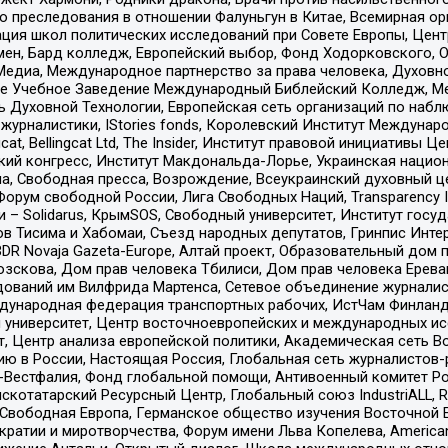
ию преследования в отношении Фалуньгун в Китае, Всемирная о
ация школ политических исследований при Совете Европы, Цен
мен, Бард колледж, Европейский выбор, Фонд Ходорковского,
едиа, Международное партнерство за права человека, Духовно
ое Учебное Заведение Международный Библейский Колледж, М
ь Духовной Технологии, Европейская сеть организаций по наб
урналистики, IStories fonds, Королевский Институт Между
gcat, Bellingcat Ltd, The Insider, Институт правовой инициатив
инский конгресс, Институт Макдональда-Лорье, Украинская нац
, Свободная пресса, Возрождение, Всеукраинский духовный цен
орум свободной России, Лига Свободных Наций, Transparеncy I
– Solidarus, КрымSOS, Свободный университет, Институт госу
в Тисима и Хабомаи, Съезд народных депутатов, Гринпис Инте
DR Novaja Gazeta-Europe, Алтай проект, Образовательный дом 
зскова, Дом прав человека Тбилиси, Дом прав человека Ерева
едований им Вилфрида Мартенса, Сетевое объединение журнали
Международная федерация транспортных рабочих, ИстЧам Финлан
й университет, Центр восточноевропейских и международных и
, Центр анализа европейской политики, Академическая сеть Во
ю в России, Настоящая Россия, Глобальная сеть журналистов
естфалия, Фонд глобальной помощи, Антивоенный комитет России,
татарский Ресурсный Центр, Глобальный союз IndustriALL, Russi
 Свободная Европа, Германское общество изучения Восточной 
и и миротворчества, Форум имени Льва Копелева, American Counci