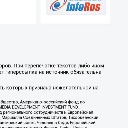
оров. При перепечатке текстов либо ином
ет гиперссылка на источник обязательна.
ть которых признана нежелательной на
общество, Американо-российский фонд по
 MEDIA DEVELOPMENT INVESTMENT FUND,
 регионального сотрудничества, Европейская
 Маршалла Соединенных Штатов, Тихоокеанский
нтический совет, Человек в беде, Европейский
 извлечения органов, Фалунь Дафа, Друзья