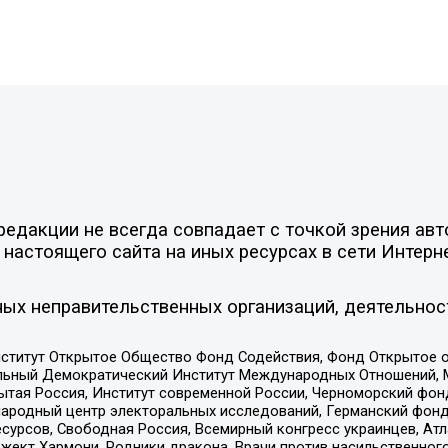
едакции не всегда совпадает с точкой зрения авт
настоящего сайта на иных ресурсах в сети Интерн
ых неправительственных организаций, деятельнос
ститут Открытое Общество Фонд Содействия, Фонд Открытое 
альный Демократический Институт Международных Отношений,
тая Россия, Институт современной России, Черноморский фонд
родный центр электоральных исследований, Германский фонд
рсов, Свободная Россия, Всемирный конгресс украинцев, Атла
ект Хармони, Родники дракона, Врачи против насильственного