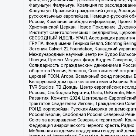
Фалуньгун, Фалуньгун, Коалиция по расследован
Фалуньгун, Пражский гражданский центр, Ассоци
русскоязычных европейцев, Немецко-русский об
России, Компания свободы информации, Проект М
Христианской Церкви, Новое Поколение, Духовн
Институт Саентологических Предприятий, Церков
СВОБОДНЫЙ ИДЕЛЬ-УРАЛ, Ассоциация развития ж
ГРУПА, Фонд имени Генриха Бёлля, Stichting Bellin
Эстонии, Calvert 22 Foundation, Канадский укра
Международный научный центр им Вудро Вильсона
Швеции, Проект Медуза, Фонд Андрея Сахарова, Ф
Солидарность с гражданским движением в России 
общества Россия, Беллона, Союз жителей острово
церквей TCCN, Агора, Всемирный фонд природы, B
Белорусский дом прав человека имени Бориса Зво
TVR Studios, ТВ Дождь, Центр европейских иссл
Россию, Свободная Бурятия, Uralic, UnKremlin, 
Развития, Комитет-2024, Центрально-Европейски
трактатов Свидетелей Иеговы, Гражданский Совет
РЭНД корпорейшн, Русская Америка за демократи
Россия Берлин, Свободная Россия Северный Рейн-В
Союз за возвращение Северных территорий, Крымско
Федерация анархического черного креста, Радио
Мобильная академия поддержки гендерной демократи