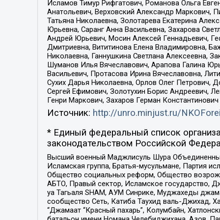
Исламов Тимур Рифгатович, Романова Ольга Евге
Анатольевич, Верховский Александр Маркович, П
Татьяна Николаевна, Золотарева Екатерина Алек
Юрьевна, Саранг Анна Васильевна, Захарова Свет
Андрей Юрьевич, Мосин Алексей Геннадьевич, Ге
Дмитриевна, Вититинова Елена Владимировна, Ба
Николаевна, Ганнушкина Светлана Алексеевна, За
Шуманов Илья Вячеславович, Арапова Галина Юрь
Васильевич, Протасова Ирина Вячеславовна, Лит
Сухих Дарья Николаевна, Орлов Олег Петрович, 
Сергей Ефимович, Золотухин Борис Андреевич, Л
Генри Маркович, Захаров Герман Константинович
Источник:
http://unro.minjust.ru/NKOFore
* Единый федеральный список организа
законодательством Российской Федера
Высший военный Маджлисуль Шура Объединенных с
Исламская группа, Братья-мусульмане, Партия ис
Общество социальных реформ, Общество возрожд
АБТО, Правый сектор, Исламское государство, Д
уа Тагьаля SHAM, АУМ Синрике, Муджахеды джама
сообщество Сеть, Катиба Таухид валь-Джихад, Хай
“Джамаат “Красный пахарь”, Колумбайн, Хатлонск
батальон имени Номана Челебиджихана, Азов, Па