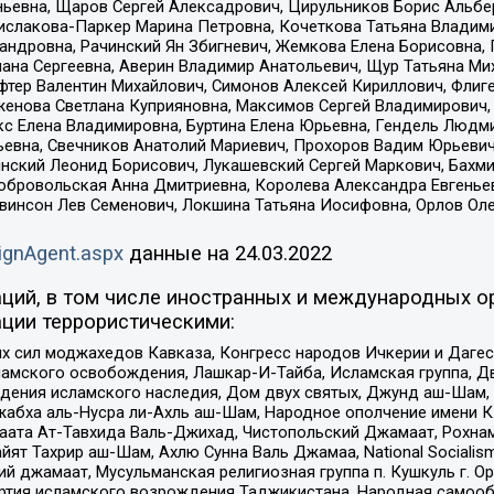
ньевна, Щаров Сергей Алексадрович, Цирульников Борис Альбер
ислакова-Паркер Марина Петровна, Кочеткова Татьяна Владими
сандровна, Рачинский Ян Збигневич, Жемкова Елена Борисовна,
лана Сергеевна, Аверин Владимир Анатольевич, Щур Татьяна М
фтер Валентин Михайлович, Симонов Алексей Кириллович, Флиг
женова Светлана Куприяновна, Максимов Сергей Владимирович, 
кс Елена Владимировна, Буртина Елена Юрьевна, Гендель Людм
евна, Свечников Анатолий Мариевич, Прохоров Вадим Юрьевич
инский Леонид Борисович, Лукашевский Сергей Маркович, Бахм
Добровольская Анна Дмитриевна, Королева Александра Евгенье
евинсон Лев Семенович, Локшина Татьяна Иосифовна, Орлов Ол
ignAgent.aspx
данные на
24.03.2022
ций, в том числе иностранных и международных ор
ции террористическими:
ил моджахедов Кавказа, Конгресс народов Ичкерии и Дагеста
ламского освобождения, Лашкар-И-Тайба, Исламская группа, Дв
ения исламского наследия, Дом двух святых, Джунд аш-Шам, 
жабха аль-Нусра ли-Ахль аш-Шам, Народное ополчение имени К.
ата Ат-Тавхида Валь-Джихад, Чистопольский Джамаат, Рохнам
ят Тахрир аш-Шам, Ахлю Сунна Валь Джамаа, National Socialism
ий джамаат, Мусульманская религиозная группа п. Кушкуль г. 
ртия исламского возрождения Таджикистана, Народная самооб