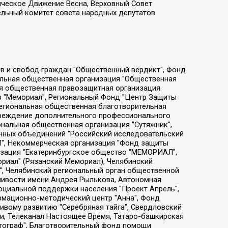
ическое Движение Весна, Верховный Совет
ельный комитет совета народных депутатов
ции социально-правовых программ "Лилит", Дальневосточное общественное движение "Маяк", Санкт-Петербургская ЛГБТ-инициативная группа "Выход", Инициативная группа ЛГБТ+ "Реверс", Алексеев Андрей Викторович, Бекбулатова Таисия Львовна, Беляев Иван Михайлович, Владыкина Елена Сергеевна, Гельман Марат Александрович, Никульшина Вероника Юрьевна, Толоконникова Надежда Андреевна, Шендерович Виктор Анатольевич, Общество с ограниченной ответственностью "Данное сообщение", Общество с ограниченной ответственностью Издательский дом "Новая глава", Айнбиндер Александра Александровна, Московский комьюнити-центр для ЛГБТ+инициатив, Благотворительный фонд развития филантропии, Deutsche Welle (Германия, Kurt-Schumacher-Strasse 3, 53113 Bonn), Борзунова Мария Михайловна, Воробьев Виктор Викторович, Голубева Анна Львовна, Константинова Алла Михайловна, Малкова Ирина Владимировна, Мурадов Мурад Абдулгалимович, Осетинская Елизавета Николаевна, Понасенков Евгений Николаевич, Ганапольский Матвей Юрьевич, Киселев Евгений Алексеевич, Борухович Ирина Григорьевна, Дремин Иван Тимофеевич, Дубровский Дмитрий Викторович, Красноярская региональная общественная организация поддержки и развития альтернативных образовательных технологий и межкультурных коммуникаций "ИНТЕРРА", Маяковская Екатерина Алексеевна, Фейгин Марк Захарович, Филимонов Андрей Викторович, Дзугкоева Регина Николаевна, Доброхотов Роман Александрович, Дудь Юрий Александрович, Елкин Сергей Владимирович, Кругликов Кирилл Игоревич, Сабунаева Мария Леонидовна, Семенов Алексей Владимирович, Шаинян Карен Багратович, Шульман Екатерина Михайловна, Асафьев Артур Валерьевич, Вахштайн Виктор Семенович, Венедиктов Алексей Алексеевич, Лушникова Екатерина Евгеньевна, Волков Леонид Михайлович, Невзоров Александр Глебович, Пархоменко Сергей Борисович, Сироткин Ярослав Николаевич, Кара-Мурза Владимир Владимирович, Баранова Наталья Владимировна, Гозман Леонид Яковлевич, Кагарлицкий Борис Юльевич, Климарев Михаил Валерьевич, Милов Владимир Станиславович, Автономная некоммерческая организация Краснодарский центр современного искусства "Типография", Моргенштерн Алишер Тагирович, Соболь Любовь Эдуардовна, Общество с ограниченной ответственностью "ЛИЗА НОРМ", Каспаров Гарри Кимович, Ходорковский Михаил Борисович, Общество с ограниченной ответственностью "Апрельские тезисы", Данилович Ирина Брониславовна, Кашин Олег Владимирович, Петров Николай Владимирович, Пивоваров Алексей Владимирович, Соколов Михаил Владимирович, Цветкова Юлия Владимировна, Чичваркин Евгений Александрович, Комитет против пыток/Команда против пыток, Общество с ограниченной ответственностью "Первый научный", Общество с ограниченной ответственностью "Вертолет и ко", Белоцерковская Вероника Борисовна, Кац Максим Евгеньевич, Лазарева Татьяна Юрьевна, Шаведдинов Руслан Табризович, Яшин Илья Валерьевич, Общество с ограниченной ответственностью "Иноагент ААВ", Алешковский Дмитрий Петрович, Альбац Евгения Марковна, Быков Дмитрий Львович, Галямина Юлия Евгеньевна, Лойко Сергей Леонидович, Мартынов Кирилл Константинович, Медведев Сергей Александрович, Крашенинников Федор Геннадиевич, Гордеева Катерина Вл