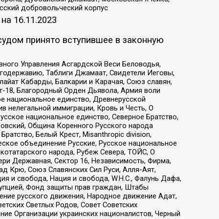
усский добровольческий корпус
 на
16.11.2023
судом принято вступившее в законную
вного Управления Асгардской Веси Беловодья,
годержавию, Таблиги Джамаат, Свидетели Иеговы,
айат Кабарды, Балкарии и Карачая, Союз славян,
т-18, Благородный Орден Дьявола, Армия воли
ое национальное единство, Древнерусской
 нелегальной иммиграции, Кровь и Честь, О
усское национальное единство, Северное Братство,
ровский, Община Коренного Русского народа
атство, Белый Крест, Misanthropic division,
еское объединение Русские, Русское национальное
котатарского народа, Рубеж Севера, ТОЙС, О
ри Державная, Сектор 16, Независимость, Фирма,
д Крю, Союз Славянских Сил Руси, Алля-Аят,
я и свобода, Нация и свобода, W.H.С., Фалунь Дафа,
рупцией, Фонд защиты прав граждан, Штабы
ение русского движения, Народное движение Адат,
етских Светлых Родов, Совет Советских
ение Организации украинских националистов, Черный