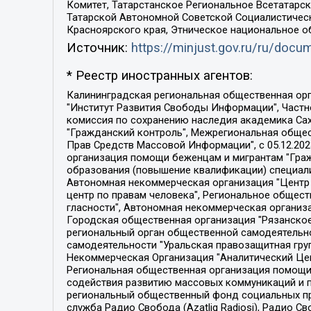
Комитет, Татарстанское Региональное Всетатар
Татарской Автономной Советской Социалистическ
Красноярского края, Этническое национальное о
Источник:
https://minjust.gov.ru/ru/doc
* Реестр иностранных агентов:
Калининградская региональная общественная организация "Экозащита!-Женсовет", Фонд содействия защите прав и свобод граждан "Общественный вердикт", Фонд "Институт Развития Свободы Информации", Частное учреждение "Информационное агентство МЕМО. РУ", Региональная общественная организация "Общественная комиссия по сохранению наследия академика Сахарова", Фонд поддержки свободы прессы, Санкт-Петербургская общественная правозащитная организация "Гражданский контроль", Межрегиональная общественная организация "Информационно-просветительский центр "Мемориал", Региональный Фонд "Центр Защиты Прав Средств Массовой Информации", с 05.12.2023 Фонд "Центр Защиты Прав Средств массовой информации", Региональная общественная благотворительная организация помощи беженцам и мигрантам "Гражданское содействие", Негосударственное образовательное учреждение дополнительного профессионального образования (повышение квалификации) специалистов "АКАДЕМИЯ ПО ПРАВАМ ЧЕЛОВЕКА", Свердловская региональная общественная организация "Сутяжник", Автономная некоммерческая организация "Центр независимых социологических исследований", Союз общественных объединений "Российский исследовательский центр по правам человека", Региональное общественное учреждение научно-информационный центр "МЕМОРИАЛ", Некоммерческая организация "Фонд защиты гласности", Автономная некоммерческая организация "Институт прав человека", Городская общественная организация "Екатеринбургское общество "МЕМОРИАЛ", Городская общественная организация "Рязанское историко-просветительское и правозащитное общество "Мемориал" (Рязанский Мемориал), Челябинский региональный орган общественной самодеятельности – женское общественное объединение "Женщины Евразии", Челябинский региональный орган общественной самодеятельности "Уральская правозащитная группа", Фонд содействия защите здоровья и социальной справедливости имени Андрея Рылькова, Автономная Некоммерческая Организация "Аналитический Центр Юрия Левады", Автономная некоммерческая организация социальной поддержки населения "Проект Апрель", Региональная общественная организация помощи женщинам и детям, находящимся в кризисной ситуации "Информационно-методический центр "Анна", Фонд содействия развитию массовых коммуникаций и правовому просвещению "Так-так-Так", Фонд содействия устойчивому развитию "Серебряная тайга", Свердловский региональный общественный фонд социальных проектов "Новое время", "Idel.Реалии", Кавказ.Реалии, Крым.Реалии, Телеканал Настоящее Время, Татаро-башкирская служба Радио Свобода (Azatliq Radiosi), Радио Свободная Европа/Радио Свобода (PCE/PC), "Сибирь.Реалии", "Фактограф", Благотворительный фонд помощи осужденным и их семьям, Автономная некоммерческая организация "Институт глобализации и социальных движений", Фонд "В защиту прав заключенных", Частное учреждение "Центр поддержки и содействия развитию средств массовой информации", Пензенский региональный общественный благотворительный фонд "Гражданский союз", "Север.Реалии", Некоммерческая организация Фонд "Правовая инициатива", 