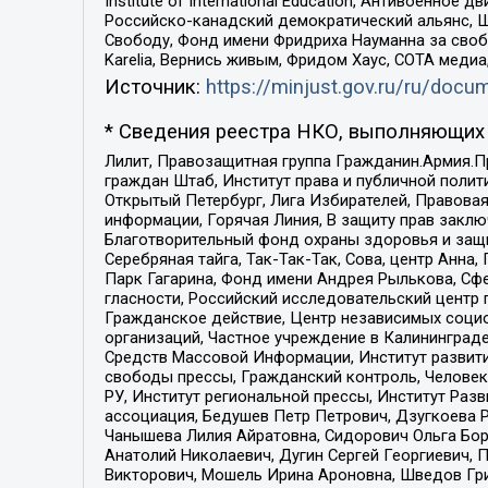
Institute of International Education, Антивоенн
Российско-канадский демократический альянс, 
Свободу, Фонд имени Фридриха Науманна за свобо
Karelia, Вернись живым, Фридом Хаус, СОТА меди
Источник:
https://minjust.gov.ru/ru/doc
* Сведения реестра НКО, выполняющих 
Лилит, Правозащитная группа Гражданин.Армия.П
граждан Штаб, Институт права и публичной поли
Открытый Петербург, Лига Избирателей, Правова
информации, Горячая Линия, В защиту прав закл
Благотворительный фонд охраны здоровья и защи
Серебряная тайга, Так-Так-Так, Сова, центр Анн
Парк Гагарина, Фонд имени Андрея Рылькова, Сф
гласности, Российский исследовательский центр 
Гражданское действие, Центр независимых соци
организаций, Частное учреждение в Калининград
Средств Массовой Информации, Институт развити
свободы прессы, Гражданский контроль, Человек
РУ, Институт региональной прессы, Институт Ра
ассоциация, Бедушев Петр Петрович, Дзугкоева 
Чанышева Лилия Айратовна, Сидорович Ольга Бори
Анатолий Николаевич, Дугин Сергей Георгиевич, 
Викторович, Мошель Ирина Ароновна, Шведов Гри