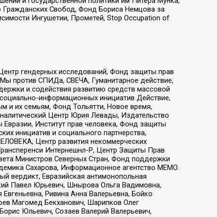
ошений и государственной политики им Питера Мунка,
 Гражданских Свобод, Фонд Бориса Немцова за
имости Ингушетии, Прометей, Stop Occupation of
 Центр гендерных исследований, Фонд защиты прав
 Мы против СПИДа, СВЕЧА, Гуманитарное действие,
ддержки и содействия развитию средств массовой
р социально-информационных инициатив Действие,
 и их семьям, Фонд Тольятти, Новое время,
, Аналитический Центр Юрия Левады, Издательство
 Евразии, Институт прав человека, Фонд защиты
ких инициатив и социального партнерства,
ЕЛОВЕКА, Центр развития некоммерческих
 Трансперенси Интернешнл-Р, Центр Защиты Прав
овета Министров Северных Стран, Фонд поддержки
адемика Сахарова, Информационное агентство МЕМО.
ый вердикт, Евразийская антимонопольная
кий Павел Юрьевич, Шнырова Ольга Вадимовна,
 Евгеньевна, Ривина Анна Валерьевна, Бойко
хоев Магомед Бекханович, Шарипков Олег
Борис Юльевич, Созаев Валерий Валерьевич,