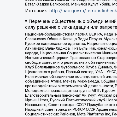
Батал-Хаджи Белхороев, Маньяки Культ Убийц, М
Источник:
http://nac.gov.ru/terroristichesk
* Перечень общественных объединений 
силу решение о ликвидации или запрете
Национал-большевистская партия, ВЕК РА, Рада 
Славянская Община Капища Веды Перуна, Мужская
Русское национальное единство, Национал-социа
Ат-Такфир Валь-Хиджра, Пит Буль, Национал-соц
народа, Национальная Социалистическая Инициат
Инглистической церкви Православных Староверов
свободе совести и о религиозных объединениях,
Клуб Болельщиков Футбольного Клуба Динамо, Фа
Щелковского района, Правый сектор, УНА - УНСО, У
Религиозное объединение последователей инглии
объединение Атака, Мечеть Мирмамеда, Община К
противодействии экстремистской деятельности, 
Молодежная правозащитная группа МПГ, Курсом П
Благотворительный пансионат Ак Умут, Русская ре
Иртыш Ultras, Русский Патриотический клуб-Нов
Навального, Совет граждан СССР Прикубанского 
Народный совет граждан РСФСР СССР Архангельск
Социалистических Районов, Meta Platforms Inc, 