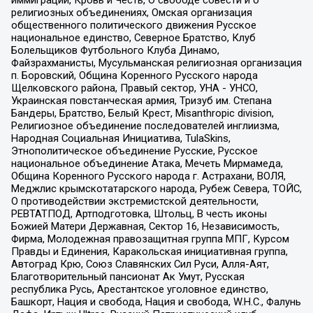
религиозных объединениях, Омская организация
общественного политического движения Русское
национальное единство, Северное Братство, Клуб
Болельщиков Футбольного Клуба Динамо,
Файзрахманисты, Мусульманская религиозная организация
п. Боровский, Община Коренного Русского народа
Щелковского района, Правый сектор, УНА - УНСО,
Украинская повстанческая армия, Тризуб им. Степана
Бандеры, Братство, Белый Крест, Misanthropic division,
Религиозное объединение последователей инглиизма,
Народная Социальная Инициатива, TulaSkins,
Этнополитическое объединение Русские, Русское
национальное объединение Атака, Мечеть Мирмамеда,
Община Коренного Русского народа г. Астрахани, ВОЛЯ,
Меджлис крымскотатарского народа, Рубеж Севера, ТОЙС,
О противодействии экстремистской деятельности,
РЕВТАТПОД, Артподготовка, Штольц, В честь иконы
Божией Матери Державная, Сектор 16, Независимость,
Фирма, Молодежная правозащитная группа МПГ, Курсом
Правды и Единения, Каракольская инициативная группа,
Автоград Крю, Союз Славянских Сил Руси, Алля-Аят,
Благотворительный пансионат Ак Умут, Русская
республика Русь, Арестантское уголовное единство,
Башкорт, Нация и свобода, Нация и свобода, W.H.С., Фалунь