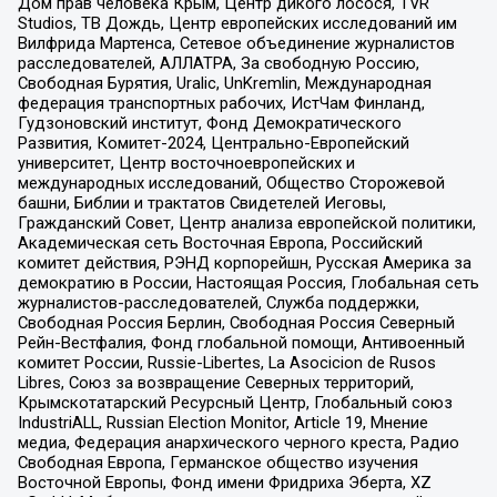
Дом прав человека Крым, Центр дикого лосося, TVR
Studios, ТВ Дождь, Центр европейских исследований им
Вилфрида Мартенса, Сетевое объединение журналистов
расследователей, АЛЛАТРА, За свободную Россию,
Свободная Бурятия, Uralic, UnKremlin, Международная
федерация транспортных рабочих, ИстЧам Финланд,
Гудзоновский институт, Фонд Демократического
Развития, Комитет-2024, Центрально-Европейский
университет, Центр восточноевропейских и
международных исследований, Общество Сторожевой
башни, Библии и трактатов Свидетелей Иеговы,
Гражданский Совет, Центр анализа европейской политики,
Академическая сеть Восточная Европа, Российский
комитет действия, РЭНД корпорейшн, Русская Америка за
демократию в России, Настоящая Россия, Глобальная сеть
журналистов-расследователей, Служба поддержки,
Свободная Россия Берлин, Свободная Россия Северный
Рейн-Вестфалия, Фонд глобальной помощи, Антивоенный
комитет России, Russie-Libertes, La Asocicion de Rusos
Libres, Союз за возвращение Северных территорий,
Крымскотатарский Ресурсный Центр, Глобальный союз
IndustriALL, Russian Election Monitor, Article 19, Мнение
медиа, Федерация анархического черного креста, Радио
Свободная Европа, Германское общество изучения
Восточной Европы, Фонд имени Фридриха Эберта, XZ