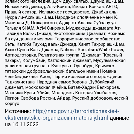
исламского наследия, Дом двух святых, Джунд аш-Шам,
Исламский джихад, Аль-Каида, Имарат Кавказ, АБТО,
Правый сектор, Исламское государство, Джабха аль-
Нусра ли-Ахль аш-Шам, Народное ополчение имени К.
Минина и Д. Пожарского, Аджр от Аллаха Субхану уа
Тагьаля SHAM, АУМ Синрике, Муджахеды джамаата Ат-
Тавхида Валь-Джихад, Чистопольский Джамаат, Рохнамо
ба суи давлати исломи, Террористическое сообщество
Сеть, Катиба Таухид валь-Джихад, Хайят Тахрир аш-Шам,
Ахлю Сунна Валь Джамаа, National Socialism/White Power,
Артподготовка, Религиозная группа “Джамаат “Красный
пахарь”, Колумбайн, Хатлонский джамаат, Мусульманская
религиозная группа п. Кушкуль г. Оренбург, Крымско-
татарский добровольческий батальон имени Номана
Челебиджихана, Азов, Партия исламского возрождения
Таджикистана, Народная самооборона, Дуббайский
джамаат, московская ячейка, Батал-Хаджи Белхороев,
Маньяки Культ Убийц, Молодёжь Которая Улыбается,
Легион Свобода России, Айдар, Русский добровольческий
корпус
Источник:
http://nac.gov.ru/terroristicheskie-i-
ekstremistskie-organizacii-i-materialy.html
данные
на
16.11.2023