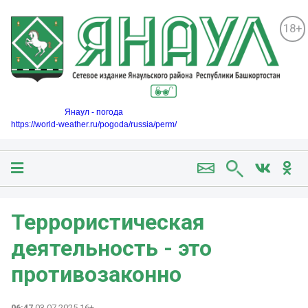
18+
Янаул - погода
https://world-weather.ru/pogoda/russia/perm/
Террористическая
деятельность - это
противозаконно
06:47
03.07.2025 16+