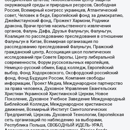
окружающей среды и природных ресурсов, Свободная
Россия, Всемирный конгресс украинцев, Атлантический
совет, Человек в беде, Европейский фонд за демократию,
Джеймстаунский фонд, Прожект Хармони, Родники
дракона, Врачи против насильственного извлечения
органов, Фалунь Дафа, Друзья Фалуньгун, Фалуньгун,
Коалиция по расследованию преследования в отношении
Фалуньгун в Китае, Всемирная организация по
расследованию преследований Фалуньгун, Пражский
гражданский центр, Ассоциация школ политических
исследований при Совете Европы, Центр либеральной
современности, Форум русскоязычных европейцев,
Немецко-русский обмен, Бард колледж, Европейский
выбор, Фонд Ходорковского, Оксфордский российский
фонд, Фонд Будущее России, Компания свободы
информации, Проект Медиа, Международное партнерство
за права человека, Духовное Управление Евангельских
Христиан Украинской Христианской Церкви, Новое
Поколение, Духовное Учебное Заведение Международный
Библейский Колледж, Международное христианское
движение, Всемирный Институт Саентологических
Предприятий, Церковь Духовной Технологии, Европейская
сеть организаций по наблюдению за выборами,
Республика Польша, СВОБОДНЫЙ ИДЕЛЬ-УРАЛ,