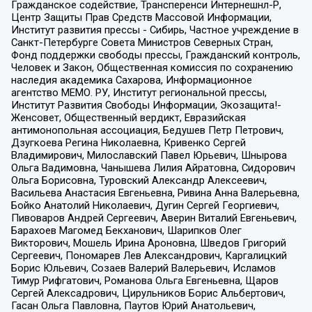
Гражданское содействие, Трансперенси Интернешнл-Р,
Центр Защиты Прав Средств Массовой Информации,
Институт развития прессы - Сибирь, Частное учреждение в
Санкт-Петербурге Совета Министров Северных Стран,
Фонд поддержки свободы прессы, Гражданский контроль,
Человек и Закон, Общественная комиссия по сохранению
наследия академика Сахарова, Информационное
агентство МЕМО. РУ, Институт региональной прессы,
Институт Развития Свободы Информации, Экозащита!-
Женсовет, Общественный вердикт, Евразийская
антимонопольная ассоциация, Бедушев Петр Петрович,
Дзугкоева Регина Николаевна, Кривенко Сергей
Владимирович, Милославский Павел Юрьевич, Шнырова
Ольга Вадимовна, Чанышева Лилия Айратовна, Сидорович
Ольга Борисовна, Туровский Александр Алексеевич,
Васильева Анастасия Евгеньевна, Ривина Анна Валерьевна,
Бойко Анатолий Николаевич, Дугин Сергей Георгиевич,
Пивоваров Андрей Сергеевич, Аверин Виталий Евгеньевич,
Барахоев Магомед Бекханович, Шарипков Олег
Викторович, Мошель Ирина Ароновна, Шведов Григорий
Сергеевич, Пономарев Лев Александрович, Каргалицкий
Борис Юльевич, Созаев Валерий Валерьевич, Исламов
Тимур Рифгатович, Романова Ольга Евгеньевна, Щаров
Сергей Алексадрович, Цирульников Борис Альбертович,
Гасан Ольга Павловна, Паутов Юрий Анатольевич,