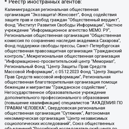
* Реестр иностранных агентов:
Калининградская региональная общественная организация "Экозащита!-Женсовет", Фонд содействия защите прав и свобод граждан "Общественный вердикт", Фонд "Институт Развития Свободы Информации", Частное учреждение "Информационное агентство МЕМО. РУ", Региональная общественная организация "Общественная комиссия по сохранению наследия академика Сахарова", Фонд поддержки свободы прессы, Санкт-Петербургская общественная правозащитная организация "Гражданский контроль", Межрегиональная общественная организация "Информационно-просветительский центр "Мемориал", Региональный Фонд "Центр Защиты Прав Средств Массовой Информации", с 05.12.2023 Фонд "Центр Защиты Прав Средств массовой информации", Региональная общественная благотворительная организация помощи беженцам и мигрантам "Гражданское содействие", Негосударственное образовательное учреждение дополнительного профессионального образования (повышение квалификации) специалистов "АКАДЕМИЯ ПО ПРАВАМ ЧЕЛОВЕКА", Свердловская региональная общественная организация "Сутяжник", Автономная некоммерческая организация "Центр независимых социологических исследований", Союз общественных объединений "Российский исследовательский центр по правам человека", Региональное общественное учреждение научно-информационный центр "МЕМОРИАЛ", Некоммерческая организация "Фонд защиты гласности", Автономная некоммерческая организация "Институт прав человека", Городская общественная организация "Екатеринбургское общество "МЕМОРИАЛ", Городская общественная организация "Рязанское историко-просветительское и правозащитное общество "Мемориал" (Рязанский Мемориал), Челябинский региональный орган общественной самодеятельности – женское общественное объединение "Женщины Евразии", Челябинский региональный орган общественной самодеятельности "Уральская правозащитная группа", Фонд содействия защите здоровья и социальной справедливости имени Андрея Рылькова, Автономная Некоммерческая Организация "Аналитический Центр Юрия Левады", Автономная некоммерческая организация социальной поддержки населения "Проект Апрель", Региональная общественная организация помощи женщинам и детям, находящимся в кризисной ситуации "Информационно-методический центр "Анна", Фонд содействия развитию массовых коммуникаций и правовому просвещению "Так-так-Так", Фонд содействия устойчивому развитию "Серебряная тайга", Свердловский региональный общественный фонд социальных проектов "Новое время", "Idel.Реалии", Кавказ.Реалии, Крым.Реалии, Телеканал Настоящее Время, Татаро-башкирская служба Радио Свобода (Azatliq Radiosi), Радио Свободная Европа/Радио Свобода (PCE/PC), "Сибирь.Реалии", "Фактограф", Благотворительный фонд помощи осужденным и их семьям, Автономная некоммерческая организация "Институт глобализации и социальных движений", Фонд "В защиту прав заключенных", Частное учреждение "Центр поддержки и содействия развитию средств массовой информации", Пензенский региональный общественный благотворительный фонд "Гражданский союз", "Север.Реалии", Некоммерческая организация Фонд "Правовая инициатива", Общество с ограниченной ответственностью "Радио Свободная Европа/Радио Свобода", Чешское информационное агентство "MEDIUM-ORIENT", Красноярская региональная общественная организация "Мы против СПИДа", Камалягин Денис Николаевич, Маркелов Сергей Евгеньевич, Пономарев Лев Александрович, Савицкая Людмила Алексеевна, Автономная некоммерческая организация "Центр по работе с проблемой насилия "НАСИЛИЮ.НЕТ", Межрегиональный профессиональный союз работников здравоохранения "Альянс врачей", Юридическое лицо, зарегистрированное в Латвийской Республике, SIA "Medusa Project" (регистрационный номер 40103797863, дата регистрации 10.06.2014), Некоммерческая организация "Фонд по борьбе с коррупцией", Автономная некоммерческая организация "Институт права и публичной политики", Баданин Роман Сергеевич, Гликин Максим Александрович, Железнова Мария Михайловна, Лукьянова Юлия Сергеевна, Маетная Елизавета Витальевна, Маняхин Петр Борисович, Чуракова Ольга Владимировна, Ярош Юлия Петровна, Юридическое лицо "The Insider SIA", зарегистрированное в Риге, Латвийская Республика (дата регистрации 26.06.2015), являющееся администратором доменного имени интернет-издания "The Insider SIA", https://theins.ru, Постернак Алексей Евгеньевич, Рубин Михаил Аркадьевич, Анин Роман Александрович, Юридическое лицо Istories fonds, зарегистрированное в Латвийской Республике (регистрационный номер 50008295751, дата регистрации 24.02.2020), Великовский Дмитрий Александрович, Долинина Ирина Николаевна, Мароховская Алеся Алексеевна, Шлейнов Роман Юрьевич, Шмагун Олеся Валентиновна, Общество с ограниченной ответственностью "Альтаир 2021", Общество с ограниченной ответственностью "Вега 2021", Общество с ограниченной ответственностью "Главный редактор 2021", Общество с ограниченной ответственностью "Ромашки монолит", Важенков Артем Валерьевич, Ивановская областная общественная организация "Центр гендерных исследований", Гурман Юрий Альбертович, Медиапроект "ОВД-Инфо", Егоров Владимир Владимирович, Жилинский Владимир Александрович, Общество с ограниченной ответственностью "ЗП", Иванова София Юрьевна, Карезина Инна Павловна, Кильтау Екатерина Викторовна, Петров Алексей Викторович, Пискунов Сергей Евгеньевич, Смирнов Сергей Сергеевич, Тихонов Михаил Сергеевич, Общество с ограниченной ответственностью "ЖУРНАЛИСТ-ИНОСТРАННЫЙ АГЕНТ", Арапова Галина Юрьевна, Вольтская Татьяна Анатольевна, Американская компания "Mason G.E.S. Anonymous Foundation" (США), являющаяся владельцем интернет-издания https://mnews.world/, Компания "Stichting Bellingcat", зарегистрированная в Нидерландах (дата регистрации 11.07.2018), Захаров Андрей Вячеславович, Клепиковская Екатерина Дмитриевна, Общество с ограниченной ответственностью "МЕМО", Перл Роман Александрович, Симонов Евгений Алексеевич, Соловьева Елена Анатольевна, Сотников Даниил Владимирович, Сурначева Елизавета Дмитриевна, Автономная некоммерческая организация по защите прав человека и информированию населения "Якутия – Наше Мнение", Общество с ограниченной ответственностью "Москоу диджитал медиа", с 26.01.2023 Общество с ограниченной ответственностью "Чайка Белые сады", Ветошкина Валерия Валерьевна, Заговора Максим Александрович, Межрегиональное общественное движение "Российская ЛГБТ - сеть", Оленичев Максим Владимирович, Павлов Иван Юрьевич, Скворцова Елена Сергеевна, Общество с ограниченной ответственностью "Как бы инагент", Кочетков Игорь Викторович, Общество с ограниченной ответственностью "Честные выборы", Еланчик Олег Александрович, Общество с ограниченной ответственностью "Нобелевский призыв", Гималова Регина Эмилевна, Григорьев Андрей Валерьевич, Григорьева Алина Александровна, Ассоциация по содействию защите прав призывников, альтернативнослужащих и военнослужащих "Правозащитная группа "Гражданин.Армия.Право", Хисамова Регина Фаритовна, Автономная некоммерческая организация по реализации социально-правовых программ "Лилит", Дальневосточное общественное движение "Маяк", Санкт-Петербургская ЛГБТ-инициативная группа "Выход", Инициативная группа ЛГБТ+ "Реверс", Алексеев Андрей Викторович, Бекбулатова Таисия Львовна, Беляев Иван Михайлович, Владыкина Елена Сергеевна, Гельман Марат Александрович, Никульшина Вероника Юрьевна, Толоконникова Надежда Андреевна, Шендерович Виктор Анатольевич, Общество с ограниченной ответственностью "Данное сообщение", Общество с ограниченной ответственностью Издательский дом "Новая глава", Айнбиндер Александра Александровна, Московский комьюнити-центр для ЛГБТ+инициатив, Благотворительный фонд развития филантропии, Deutsche Welle (Германия, Kurt-Schumacher-Strasse 3, 53113 Bonn), Борзунова Мария Михайловна, Воробьев Виктор Викторович, Голубева Анна Львовна, Константинова Алла Михайловна, Малкова Ирина Владимировна, Мурадов Мурад Абдулгалимович, Осетинская Елизавета Николаевна, Понасенков Евгений Николаевич, Ганапольский Матвей Юрьевич, Киселев Евгений Алексеевич, Борухович Ирина Григорьевна, Дремин Иван Тимофеевич, Дубровский Дмитрий Викторович, Красноярская региональная общественная организация поддержки и развития альтернативных образовательных технологий и межкультурных коммуникаций "ИНТЕРРА", Маяковская Екатерина Алексеевна, Фейгин Марк Захарович, Филимонов Андрей Викторович, Дзугкоева Регина Николаевна, Доброхотов Роман Александрович, Дудь Юрий Александрович, Елкин Сергей Владимирович, Кругликов Кирилл Игоревич, Сабунаева Мария Леонидовна, Семенов Алексей Владимирович, Шаинян Карен Багратович, Шульман Екатерина Михайловна, Асафьев Артур Валерьевич, Вахштайн Виктор Семенович, Венедиктов Алексей Алексеевич, Лушникова Екатерина Евгеньевна, Волков Леонид Михайлович, Невзоров Александр Глебович, Пархоменко Сергей Борисович, Сироткин Ярослав Николаевич, Кара-Мурза Владимир Владимирович, Баранова Наталья Владимировна, Гозман Леонид Яковлевич, Кагарлицкий Борис Юльевич, Климарев Михаил Валерьевич, Милов Владимир Станиславович, Автономная некоммерческая организация Краснодарский центр современного искусства "Типография", Моргенштерн Алишер Тагирович, Соболь Любовь Эдуардовна, Общество с ограниченной ответственностью "ЛИЗА НОРМ", Каспаров Гарри Кимович, Ходорковский Михаил Борисович, Общество с ограниченной ответственностью "Апрельские тезисы", Данилович Ирина Брониславовна, Кашин Олег Владимирович, Петров Николай Владимирович, Пивоваров Алексей Владимирович, Соколов Михаил Владимирович, Цветкова Юлия Владимировна, Чичваркин Евгений Александрович, Комитет против пыток/Команда против пыток, Общество с ограниченной ответственностью "Первый научный", Общество с ограниченной ответственностью "Вертолет и ко", Белоцерковская Вероника Борисовна, Кац Максим Евгеньевич, Лазарева Татьяна Юрьевна, Шаведдинов Руслан Табризович, Яшин Илья Валерьевич, Общество с ограниченной ответственностью "Иноагент ААВ", Алешковский Дмитрий Петрович, Альбац Евгения Марковна, Быков Дмитрий Львович, Галямина Юлия Евгеньевна, Лойко Сергей Леонидович, Мартынов Кирилл Константинович, Медведев Сергей Александрович, Крашенинников Федор Геннадиевич, Гордеева Катерина Вл