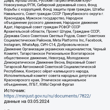
Дафа, Иртыш Ultras, Русский Патриотический клуб-
Новокузнецк/РПК, Сибирский державный союз, Фонд
борьбы с коррупцией, Фонд защиты прав граждан, Штабы
Навального, Совет граждан СССР Прикубанского округа г.
Краснодара, Мужское государство, Народное
объединение русского движения, Народное движение
Адат, Народный совет граждан РСФСР СССР
Архангельской области, Проект Штурм, Граждане СССР,
Держава Союз Советских Светлых Родов, Совет Советских
Социалистических Районов, Meta Platforms Inc, Facebook,
Instagram, WhatsApp, СИЧ-С14, Добровольческое
Движение Организации украинских националистов, Черный
Комитет, Татарстанское Региональное Всетатарское
общественное движение, Невоград, Молодежное
Демократическое Движение Весна, Верховный Совет
Татарской Автономной Советской Социалистической
Республики, Конгресс ойрат-калмыцкого народа,
Исполнительный комитет совета народных депутатов
Красноярского края, Этническое национальное
объединение, ЛГБТ, Я.МЫ Сергей Фургал
Источник:
https://minjust.gov.ru/ru/documents/7822/
данные на
03.05.2024