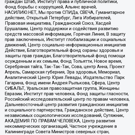
граждан Штаб, Институт права и публичной политики,
Фонд борьбы с коррупцией, Альянс врачей,
НАСИЛИЮ.НЕТ, Мы против СПИДа, СВЕЧА, Гуманитарное
действие, Открытый Петербург, Лига Избирателей,
Правовая инициатива, Гражданский Союз, Хасдей
Ерушалаим, Центр поддержки и содействия развитию
средств массовой информации, Горячая Линия, В защиту
прав заключенных, Институт глобализации и социальных
движений, Центр социально-информационных инициатив
Действие, Благотворительный фонд охраны здоровья и
защиты прав граждан, Благотворительный фонд помощи
осужденным и их семьям, Фонд Тольятти, Новое время,
Серебряная тайга, Так-Так-Так, Сова, центр Анна, Проект
Апрель, Самарская губерния, Эра здоровья, Мемориал,
Аналитический Центр Юрия Левады, Издательство Парк
Гагарина, Фонд имени Андрея Рылькова, Сфера, Центр
СИБАЛЬТ, Уральская правозащитная группа, Женщины
Евразии, Институт прав человека, Фонд защиты гласности,
Российский исследовательский центр по правам человека,
Дальневосточный центр развития гражданских инициатив
и социального партнерства, Гражданское действие, Центр
независимых социологических исследований, Сутяжник,
АКАДЕМИЯ ПО ПРАВАМ ЧЕЛОВЕКА, Центр развития
некоммерческих организаций, Частное учреждение в
Калининграде Совета Министров северных стран,