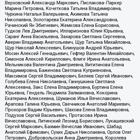
Верховский Александр Маркович, Пислакова-Паркер
Марина Петровна, Кочеткова Татьяна Владимировна,
Чуркина Наталья Валерьевна, Акимова Татьяна
Николаевна, Золотарева Екатерина Александровна,
Рачинский Ян Збигневич, Жемкова Елена Борисовна,
Гудков Лев Дмитриевич, Илларионова Юлия Юрьевна,
Саранг Анна Васильевна, Захарова Светлана Сергеевна,
Аверин Владимир Анатольевич, Щур Татьяна Михайловна,
Щур Николай Алексеевич, Блинушов Андрей Юрьевич,
Мосин Алексей Геннадьевич, Гефтер Валентин Михайлович,
Симонов Алексей Кириллович, Флиге Ирина Анатольевна,
Мельникова Валентина Дмитриевна, Вититинова Елена
Владимировна, Баженова Светлана Куприяновна,
Максимов Сергей Владимирович, Беляев Сергей Иванович,
Голубева Елена Николаевна, Ганнушкина Светлана
Алексеевна, Закс Елена Владимировна, Буртина Елена
Юрьевна, Гендель Людмила Залмановна, Кокорина
Екатерина Алексеевна, Шуманов Илья Вячеславович,
Арапова Галина Юрьевна, Свечников Анатолий Мариевич,
Прохоров Вадим Юрьевич, Шахова Елена Владимировна,
Подузов Сергей Васильевич, Протасова Ирина
Вячеславовна, Литинский Леонид Борисович, Лукашевский
Сергей Маркович, Бахмин Вячеслав Иванович, Шабад
Анатолий Ефимович, Сухих Дарья Николаевна, Орлов Олег
Петрович, Добровольская Анна Дмитриевна, Королева