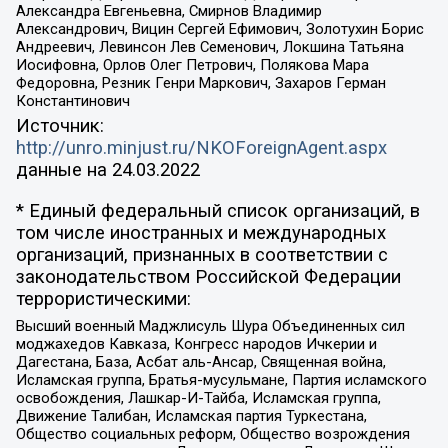
Александра Евгеньевна, Смирнов Владимир
Александрович, Вицин Сергей Ефимович, Золотухин Борис
Андреевич, Левинсон Лев Семенович, Локшина Татьяна
Иосифовна, Орлов Олег Петрович, Полякова Мара
Федоровна, Резник Генри Маркович, Захаров Герман
Константинович
Источник:
http://unro.minjust.ru/NKOForeignAgent.aspx
данные на
24.03.2022
* Единый федеральный список организаций, в
том числе иностранных и международных
организаций, признанных в соответствии с
законодательством Российской Федерации
террористическими:
Высший военный Маджлисуль Шура Объединенных сил
моджахедов Кавказа, Конгресс народов Ичкерии и
Дагестана, База, Асбат аль-Ансар, Священная война,
Исламская группа, Братья-мусульмане, Партия исламского
освобождения, Лашкар-И-Тайба, Исламская группа,
Движение Талибан, Исламская партия Туркестана,
Общество социальных реформ, Общество возрождения