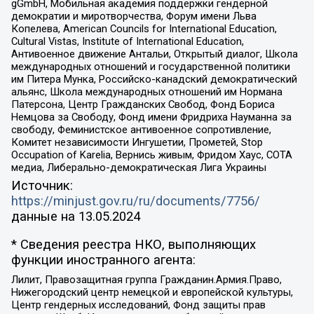
gGmbH, Мобильная академия поддержки гендерной
демократии и миротворчества, Форум имени Льва
Копелева, American Councils for International Education,
Cultural Vistas, Institute of International Education,
Антивоенное движение Антальи, Открытый диалог, Школа
международных отношений и государственной политики
им Питера Мунка, Российско-канадский демократический
альянс, Школа международных отношений им Нормана
Патерсона, Центр Гражданских Свобод, Фонд Бориса
Немцова за Свободу, Фонд имени Фридриха Науманна за
свободу, Феминистское антивоенное сопротивление,
Комитет независимости Ингушетии, Прометей, Stop
Occupation of Karelia, Вернись живым, Фридом Хаус, СОТА
медиа, Либерально-демократическая Лига Украины
Источник:
https://minjust.gov.ru/ru/documents/7756/
данные на
13.05.2024
* Сведения реестра НКО, выполняющих
функции иностранного агента:
Лилит, Правозащитная группа Гражданин.Армия.Право,
Нижегородский центр немецкой и европейской культуры,
Центр гендерных исследований, Фонд защиты прав