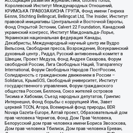
Ассоциация развития журналистики, IStories fonds,
Королевский Институт Международных Отношений,
КРИМСЬКА ПРАВОЗАХИСНА ГРУПА, Фонд имени Генриха
Бёлля, Stichting Bellingcat, Bellingcat Ltd, The Insider, Институт
правовой инициативы Центральной и Восточной Европы,
Фонд Открытой Эстонии, Calvert 22 Foundation, Канадский
украинский конгресс, Институт Макдональда-Лорье,
Украинская национальная федерация Канады,
Декабристы, Международный научный центр им Вудро
Вильсона, Свободная пресса, Возрождение, Всеукраинский
духовный центр , Риддл, Русский антивоенный комитет в
Швеции, Проект Медуза, Фонд Андрея Сахарова, Форум
свободной России, Лига Свободных Наций, Transparеncy
International, Форум Свободных Народов ПостРоссии,
Солидарность с гражданским движением в России –
Solidarus, КрымSOS, Свободный университет, Институт
государственного управления, Форум гражданского
общества Россия, Беллона, Союз жителей островов
Тисима и Хабомаи, Съезд народных депутатов, Гринпис
Интернешнл, Фонд борьбы с коррупцией Инк, Завет
церквей TCCN, Агора, Всемирный фонд природы, BDR
Novaja Gazeta-Europe, Алтай проект, Образовательный дом
прав человека Чернигов, Фонд Дом Прав Человека,
Белорусский дом прав человека имени Бориса Звозскова,
Дом прав человека Тбилиси, Дом прав человека Ереван,