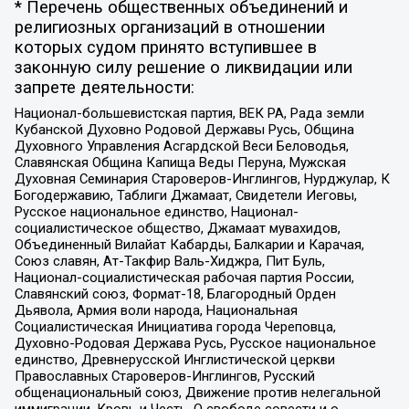
* Перечень общественных объединений и
религиозных организаций в отношении
которых судом принято вступившее в
законную силу решение о ликвидации или
запрете деятельности:
Национал-большевистская партия, ВЕК РА, Рада земли
Кубанской Духовно Родовой Державы Русь, Община
Духовного Управления Асгардской Веси Беловодья,
Славянская Община Капища Веды Перуна, Мужская
Духовная Семинария Староверов-Инглингов, Нурджулар, К
Богодержавию, Таблиги Джамаат, Свидетели Иеговы,
Русское национальное единство, Национал-
социалистическое общество, Джамаат мувахидов,
Объединенный Вилайат Кабарды, Балкарии и Карачая,
Союз славян, Ат-Такфир Валь-Хиджра, Пит Буль,
Национал-социалистическая рабочая партия России,
Славянский союз, Формат-18, Благородный Орден
Дьявола, Армия воли народа, Национальная
Социалистическая Инициатива города Череповца,
Духовно-Родовая Держава Русь, Русское национальное
единство, Древнерусской Инглистической церкви
Православных Староверов-Инглингов, Русский
общенациональный союз, Движение против нелегальной
иммиграции, Кровь и Честь, О свободе совести и о