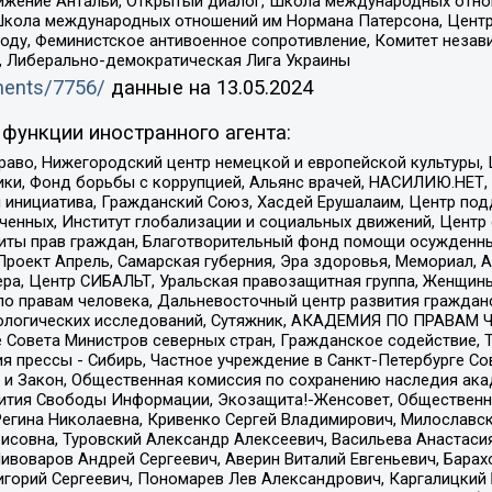
ое движение Антальи, Открытый диалог, Школа международных отн
Школа международных отношений им Нормана Патерсона, Центр
ду, Феминистское антивоенное сопротивление, Комитет независ
а, Либерально-демократическая Лига Украины
uments/7756/
данные на
13.05.2024
функции иностранного агента:
раво, Нижегородский центр немецкой и европейской культуры,
тики, Фонд борьбы с коррупцией, Альянс врачей, НАСИЛИЮ.НЕТ,
я инициатива, Гражданский Союз, Хасдей Ерушалаим, Центр по
юченных, Институт глобализации и социальных движений, Цент
ты прав граждан, Благотворительный фонд помощи осужденным
а, Проект Апрель, Самарская губерния, Эра здоровья, Мемориал
ера, Центр СИБАЛЬТ, Уральская правозащитная группа, Женщины
по правам человека, Дальневосточный центр развития гражданс
ологических исследований, Сутяжник, АКАДЕМИЯ ПО ПРАВАМ Ч
е Совета Министров северных стран, Гражданское содействие,
я прессы - Сибирь, Частное учреждение в Санкт-Петербурге С
 и Закон, Общественная комиссия по сохранению наследия ак
звития Свободы Информации, Экозащита!-Женсовет, Общественн
Регина Николаевна, Кривенко Сергей Владимирович, Милославс
совна, Туровский Александр Алексеевич, Васильева Анастасия
Пивоваров Андрей Сергеевич, Аверин Виталий Евгеньевич, Бара
горий Сергеевич, Пономарев Лев Александрович, Каргалицкий 