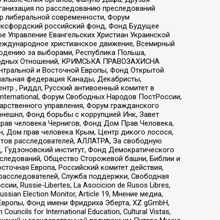
рганизация по расследованию преследований
тр либеральной современности, Форум
 Оксфордский российский фонд, Фонд Будущее
е Управление Евангельских Христиан Украинской
еждународное христианское движение, Всемирный
людению за выборами, Республика Польша,
народных Отношений, КРИМСЬКА ПРАВОЗАХИСНА
ы Центральной и Восточной Европы, Фонд Открытой
иональная федерация Канады, Декабристы,
тр , Риддл, Русский антивоенный комитет в
nternational, Форум Свободных Народов ПостРоссии,
дарственного управления, Форум гражданского
рнешнл, Фонд борьбы с коррупцией Инк, Завет
прав человека Чернигов, Фонд Дом Прав Человека,
н, Дом прав человека Крым, Центр дикого лосося,
стов расследователей, АЛЛАТРА, За свободную
д, Гудзоновский институт, Фонд Демократического
сследований, Общество Сторожевой башни, Библии и
сточная Европа, Российский комитет действия,
-расследователей, Служба поддержки, Свободная
 Russie-Libertes, La Asocicion de Rusos Libres,
an Election Monitor, Article 19, Мнение медиа,
Европы, Фонд имени Фридриха Эберта, XZ gGmbH,
ls for International Education, Cultural Vistas,