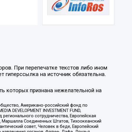
оров. При перепечатке текстов либо ином
ет гиперссылка на источник обязательна.
ть которых признана нежелательной на
общество, Американо-российский фонд по
 MEDIA DEVELOPMENT INVESTMENT FUND,
 регионального сотрудничества, Европейская
 Маршалла Соединенных Штатов, Тихоокеанский
нтический совет, Человек в беде, Европейский
 извлечения органов, Фалунь Дафа, Друзья