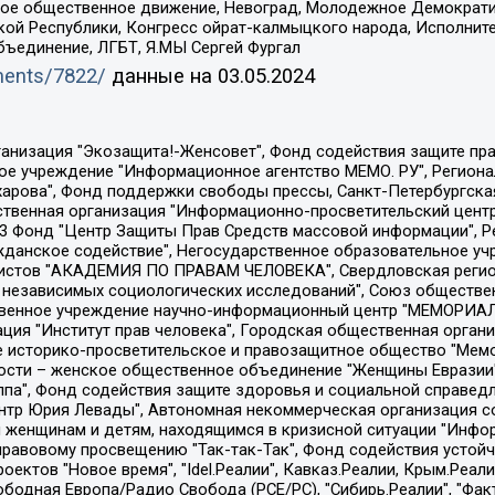
ское общественное движение, Невоград, Молодежное Демократ
ой Республики, Конгресс ойрат-калмыцкого народа, Исполнит
бъединение, ЛГБТ, Я.МЫ Сергей Фургал
uments/7822/
данные на
03.05.2024
Общество с ограниченной ответственностью "Радио Свободная Европа/Радио Свобода", Чешское информационное агентство "MEDIUM-ORIENT", Красноярская региональная общественная организация "Мы против СПИДа", Камалягин Денис Николаевич, Маркелов Сергей Евгеньевич, Пономарев Лев Александрович, Савицкая Людмила Алексеевна, Автономная некоммерческая организация "Центр по работе с проблемой насилия "НАСИЛИЮ.НЕТ", Межрегиональный профессиональный союз работников здравоохранения "Альянс врачей", Юридическое лицо, зарегистрированное в Латвийской Республике, SIA "Medusa Project" (регистрационный номер 40103797863, дата регистрации 10.06.2014), Некоммерческая организация "Фонд по борьбе с коррупцией", Автономная некоммерческая организация "Институт права и публичной политики", Баданин Роман Сергеевич, Гликин Максим Александрович, Железнова Мария Михайловна, Лукьянова Юлия Сергеевна, Маетная Елизавета Витальевна, Маняхин Петр Борисович, Чуракова Ольга Владимировна, Ярош Юлия Петровна, Юридическое лицо "The Insider SIA", зарегистрированное в Риге, Латвийская Республика (дата регистрации 26.06.2015), являющееся администратором доменного имени интернет-издания "The Insider SIA", https://theins.ru, Постернак Алексей Евгеньевич, Рубин Михаил Аркадьевич, Анин Роман Александрович, Юридическое лицо Istories fonds, зарегистрированное в Латвийской Республике (регистрационный номер 50008295751, дата регистрации 24.02.2020), Великовский Дмитрий Александрович, Долинина Ирина Николаевна, Мароховская Алеся Алексеевна, Шлейнов Роман Юрьевич, Шмагун Олеся Валентиновна, Общество с ограниченной ответственностью "Альтаир 2021", Общество с ограниченной ответственностью "Вега 2021", Общество с ограниченной ответственностью "Главный редактор 2021", Общество с ограниченной ответственностью "Ромашки монолит", Важенков Артем Валерьевич, Ивановская областная общественная организация "Центр гендерных исследований", Гурман Юрий Альбертович, Медиапроект "ОВД-Инфо", Егоров Владимир Владимирович, Жилинский Владимир Александрович, Общество с ограниченной ответственностью "ЗП", Иванова София Юрьевна, Карезина Инна Павловна, Кильтау Екатерина Викторовна, Петров Алексей Викторович, Пискунов Сергей Евгеньевич, Смирнов Сергей Сергеевич, Тихонов Михаил Сергеевич, Общество с ограниченной ответственностью "ЖУРНАЛИСТ-ИНОСТРАННЫЙ АГЕНТ", Арапова Галина Юрьевна, Вольтская Татьяна Анатольевна, Американская компания "Mason G.E.S. Anonymous Foundation" (США), являющаяся владельцем интернет-издания https://mnews.world/, Компания "Stichting Bellingcat", зарегистрированная в Нидерландах (дата регистрации 11.07.2018), Захаров Андрей Вячеславович, Клепиковская Екатерина Дмитриевна, Общество с ограниченной ответственностью "МЕМО", Перл Роман Александрович, Симонов Евгений Алексеевич, Соловьева Елена Анатольевна, Сотников Даниил Владимирович, Сурначева Елизавета Дмитриевна, Автономная некоммерческая организация по защите прав человека и информированию населения "Якутия – Наше Мнение", Общество с ограниченной ответственностью "Москоу диджитал медиа", с 26.01.2023 Общество с ограниченной ответственностью "Чайка Белые сады", Ветошкина Валерия Валерьевна, Заговора Максим Александрович, Межрегиональное общественное движение "Российская ЛГБТ - сеть", Оленичев Максим Владимирович, Павлов Иван Юрьевич, Скворцова Елена Сергеевна, Общество с ограниченной ответственностью "Как бы инагент", Кочетков Игорь Викторович, Общество с ограниченной ответственностью "Честные выборы", Еланчик Олег Александрович, Общество с ограниченной ответственностью "Нобелевский призыв", Гималова Регина Эмилевна, Григорьев Андрей Валерьевич, Григорьева Алина Александровна, Ассоциация по содействию защите прав призывников, альтернативнослужащих и военнослужащих "Правозащитная группа "Гражданин.Армия.Право", Хисамова Регина Фаритовна, Автономная некоммерческая организация по реализа