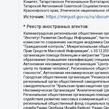
Комитет, Татарстанское Региональное Всетатар
Татарской Автономной Советской Социалистическ
Красноярского края, Этническое национальное о
Источник:
https://minjust.gov.ru/ru/doc
* Реестр иностранных агентов:
Калининградская региональная общественная организация "Экозащита!-Женсовет", Фонд содействия защите прав и свобод граждан "Общественный вердикт", Фонд "Институт Развития Свободы Информации", Частное учреждение "Информационное агентство МЕМО. РУ", Региональная общественная организация "Общественная комиссия по сохранению наследия академика Сахарова", Фонд поддержки свободы прессы, Санкт-Петербургская общественная правозащитная организация "Гражданский контроль", Межрегиональная общественная организация "Информационно-просветительский центр "Мемориал", Региональный Фонд "Центр Защиты Прав Средств Массовой Информации", с 05.12.2023 Фонд "Центр Защиты Прав Средств массовой информации", Региональная общественная благотворительная организация помощи беженцам и мигрантам "Гражданское содействие", Негосударственное образовательное учреждение дополнительного профессионального образования (повышение квалификации) специалистов "АКАДЕМИЯ ПО ПРАВАМ ЧЕЛОВЕКА", Свердловская региональная общественная организация "Сутяжник", Автономная некоммерческая организация "Центр независимых социологических исследований", Союз общественных объединений "Российский исследовательский центр по правам человека", Региональное общественное учреждение научно-информационный центр "МЕМОРИАЛ", Некоммерческая организация "Фонд защиты гласности", Автономная некоммерческая организация "Институт прав человека", Городская общественная организация "Екатеринбургское общество "МЕМОРИАЛ", Городская общественная организация "Рязанское историко-просветительское и правозащитное общество "Мемориал" (Рязанский Мемориал), Челябинский региональный орган общественной самодеятельности – женское общественное объединение "Женщины Евразии", Челябинский региональный орган общественной самодеятельности "Уральская правозащитная группа", Фонд содействия защите здоровья и социальной справедливости имени Андрея Рылькова, Автономная Некоммерческая Организация "Аналитический Центр Юрия Левады", Автономная некоммерческая организация социальной поддержки населения "Проект Апрель", Региональная общественная организация помощи женщинам и детям, находящимся в кризисной ситуации "Информационно-методический центр "Анна", Фонд содействия развитию массовых коммуникаций и правовому просвещению "Так-так-Так", Фонд содействия устойчивому развитию "Серебряная тайга", Свердловский региональный общественный фонд социальных проектов "Новое время", "Idel.Реалии", Кавказ.Реалии, Крым.Реалии, Телеканал Настоящее Время, Татаро-башкирская служба Радио Свобода (Azatliq Radiosi), Радио Свободная Европа/Радио Свобода (PCE/PC), "Сибирь.Реалии", "Фактограф", Благотворительный фонд помощи осужденным и их семьям, Автономная некоммерческая организация "Институт глобализации и социальных движений", Фонд "В защиту прав заключенных", Частное учреждение "Центр поддержки и содействия развитию средств массовой информации", Пензенский региональный общественный благотворительный фонд "Гражданский союз", "Север.Реалии", Некоммерческая организация Фонд "Правовая инициатива", 