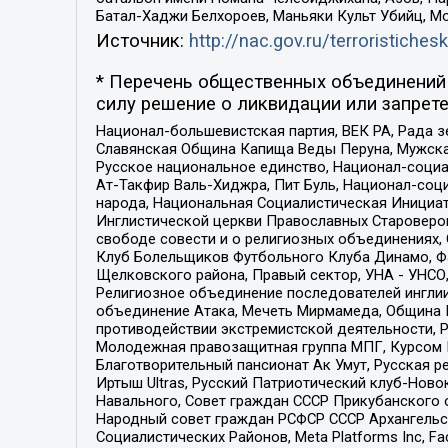
Батал-Хаджи Белхороев, Маньяки Культ Убийц, М
Источник:
http://nac.gov.ru/terroristichesk
* Перечень общественных объединений 
силу решение о ликвидации или запрете
Национал-большевистская партия, ВЕК РА, Рада 
Славянская Община Капища Веды Перуна, Мужская
Русское национальное единство, Национал-социа
Ат-Такфир Валь-Хиджра, Пит Буль, Национал-соц
народа, Национальная Социалистическая Инициат
Инглистической церкви Православных Староверов
свободе совести и о религиозных объединениях,
Клуб Болельщиков Футбольного Клуба Динамо, Фа
Щелковского района, Правый сектор, УНА - УНСО, У
Религиозное объединение последователей инглии
объединение Атака, Мечеть Мирмамеда, Община К
противодействии экстремистской деятельности, 
Молодежная правозащитная группа МПГ, Курсом П
Благотворительный пансионат Ак Умут, Русская ре
Иртыш Ultras, Русский Патриотический клуб-Нов
Навального, Совет граждан СССР Прикубанского 
Народный совет граждан РСФСР СССР Архангельск
Социалистических Районов, Meta Platforms Inc, 