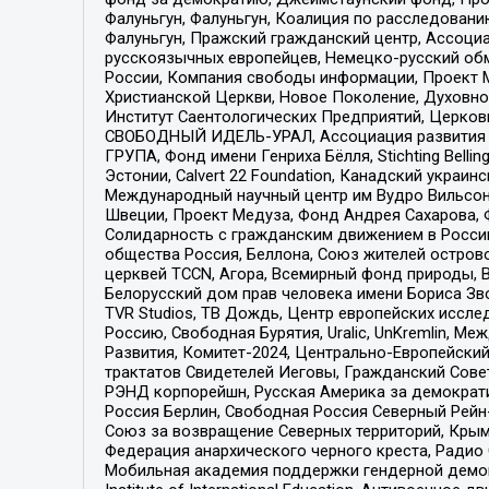
Фалуньгун, Фалуньгун, Коалиция по расследован
Фалуньгун, Пражский гражданский центр, Ассоци
русскоязычных европейцев, Немецко-русский об
России, Компания свободы информации, Проект М
Христианской Церкви, Новое Поколение, Духовн
Институт Саентологических Предприятий, Церков
СВОБОДНЫЙ ИДЕЛЬ-УРАЛ, Ассоциация развития ж
ГРУПА, Фонд имени Генриха Бёлля, Stichting Bellin
Эстонии, Calvert 22 Foundation, Канадский укра
Международный научный центр им Вудро Вильсона
Швеции, Проект Медуза, Фонд Андрея Сахарова, Ф
Солидарность с гражданским движением в России 
общества Россия, Беллона, Союз жителей острово
церквей TCCN, Агора, Всемирный фонд природы, B
Белорусский дом прав человека имени Бориса Зво
TVR Studios, ТВ Дождь, Центр европейских иссл
Россию, Свободная Бурятия, Uralic, UnKremlin, 
Развития, Комитет-2024, Центрально-Европейски
трактатов Свидетелей Иеговы, Гражданский Совет
РЭНД корпорейшн, Русская Америка за демократи
Россия Берлин, Свободная Россия Северный Рейн-В
Союз за возвращение Северных территорий, Крымско
Федерация анархического черного креста, Радио
Мобильная академия поддержки гендерной демократи