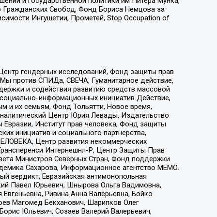
ошений и государственной политики им Питера Мунка,
 Гражданских Свобод, Фонд Бориса Немцова за
имости Ингушетии, Прометей, Stop Occupation of
 Центр гендерных исследований, Фонд защиты прав
 Мы против СПИДа, СВЕЧА, Гуманитарное действие,
ддержки и содействия развитию средств массовой
р социально-информационных инициатив Действие,
 и их семьям, Фонд Тольятти, Новое время,
, Аналитический Центр Юрия Левады, Издательство
 Евразии, Институт прав человека, Фонд защиты
ких инициатив и социального партнерства,
ЕЛОВЕКА, Центр развития некоммерческих
 Трансперенси Интернешнл-Р, Центр Защиты Прав
овета Министров Северных Стран, Фонд поддержки
адемика Сахарова, Информационное агентство МЕМО.
ый вердикт, Евразийская антимонопольная
кий Павел Юрьевич, Шнырова Ольга Вадимовна,
 Евгеньевна, Ривина Анна Валерьевна, Бойко
хоев Магомед Бекханович, Шарипков Олег
Борис Юльевич, Созаев Валерий Валерьевич,