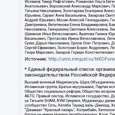
Исламов Тимур Рифгатович, Романова Ольга Евге
Анатольевич, Верховский Александр Маркович, П
Татьяна Николаевна, Золотарева Екатерина Алек
Юрьевна, Саранг Анна Васильевна, Захарова Свет
Андрей Юрьевич, Мосин Алексей Геннадьевич, Ге
Дмитриевна, Вититинова Елена Владимировна, Ба
Николаевна, Ганнушкина Светлана Алексеевна, За
Шуманов Илья Вячеславович, Арапова Галина Юрь
Васильевич, Протасова Ирина Вячеславовна, Лит
Сухих Дарья Николаевна, Орлов Олег Петрович, 
Сергей Ефимович, Золотухин Борис Андреевич, Л
Генри Маркович, Захаров Герман Константинович
Источник:
http://unro.minjust.ru/NKOFore
* Единый федеральный список организа
законодательством Российской Федера
Высший военный Маджлисуль Шура Объединенных с
Исламская группа, Братья-мусульмане, Партия ис
Общество социальных реформ, Общество возрожд
АБТО, Правый сектор, Исламское государство, Д
уа Тагьаля SHAM, АУМ Синрике, Муджахеды джама
сообщество Сеть, Катиба Таухид валь-Джихад, Хай
“Джамаат “Красный пахарь”, Колумбайн, Хатлонск
батальон имени Номана Челебиджихана, Азов, Па