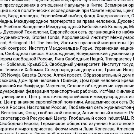
ию преследования в отношении Фалуньгун в Китае, Всемирная о
ация школ политических исследований при Совете Европы, Цен
мен, Бард колледж, Европейский выбор, Фонд Ходорковского,
едиа, Международное партнерство за права человека, Духовно
ое Учебное Заведение Международный Библейский Колледж, М
ь Духовной Технологии, Европейская сеть организаций по наб
урналистики, IStories fonds, Королевский Институт Между
gcat, Bellingcat Ltd, The Insider, Институт правовой инициатив
инский конгресс, Институт Макдональда-Лорье, Украинская нац
, Свободная пресса, Возрождение, Всеукраинский духовный цен
орум свободной России, Лига Свободных Наций, Transparеncy I
– Solidarus, КрымSOS, Свободный университет, Институт госу
в Тисима и Хабомаи, Съезд народных депутатов, Гринпис Инте
DR Novaja Gazeta-Europe, Алтай проект, Образовательный дом 
зскова, Дом прав человека Тбилиси, Дом прав человека Ерева
едований им Вилфрида Мартенса, Сетевое объединение журнали
Международная федерация транспортных рабочих, ИстЧам Финлан
й университет, Центр восточноевропейских и международных и
, Центр анализа европейской политики, Академическая сеть Во
ю в России, Настоящая Россия, Глобальная сеть журналистов
естфалия, Фонд глобальной помощи, Антивоенный комитет России,
татарский Ресурсный Центр, Глобальный союз IndustriALL, Russi
 Свободная Европа, Германское общество изучения Восточной 
и и миротворчества, Форум имени Льва Копелева, American Counci