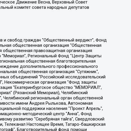
ическое Движение Весна, Верховный Совет
ельный комитет совета народных депутатов
ции социально-правовых программ "Лилит", Дальневосточное общественное движение "Маяк", Санкт-Петербургская ЛГБТ-инициативная группа "Выход", Инициативная группа ЛГБТ+ "Реверс", Алексеев Андрей Викторович, Бекбулатова Таисия Львовна, Беляев Иван Михайлович, Владыкина Елена Сергеевна, Гельман Марат Александрович, Никульшина Вероника Юрьевна, Толоконникова Надежда Андреевна, Шендерович Виктор Анатольевич, Общество с ограниченной ответственностью "Данное сообщение", Общество с ограниченной ответственностью Издательский дом "Новая глава", Айнбиндер Александра Александровна, Московский комьюнити-центр для ЛГБТ+инициатив, Благотворительный фонд развития филантропии, Deutsche Welle (Германия, Kurt-Schumacher-Strasse 3, 53113 Bonn), Борзунова Мария Михайловна, Воробьев Виктор Викторович, Голубева Анна Львовна, Константинова Алла Михайловна, Малкова Ирина Владимировна, Мурадов Мурад Абдулгалимович, Осетинская Елизавета Николаевна, Понасенков Евгений Николаевич, Ганапольский Матвей Юрьевич, Киселев Евгений Алексеевич, Борухович Ирина Григорьевна, Дремин Иван Тимофеевич, Дубровский Дмитрий Викторович, Красноярская региональная общественная организация поддержки и развития альтернативных образовательных технологий и межкультурных коммуникаций "ИНТЕРРА", Маяковская Екатерина Алексеевна, Фейгин Марк Захарович, Филимонов Андрей Викторович, Дзугкоева Регина Николаевна, Доброхотов Роман Александрович, Дудь Юрий Александрович, Елкин Сергей Владимирович, Кругликов Кирилл Игоревич, Сабунаева Мария Леонидовна, Семенов Алексей Владимирович, Шаинян Карен Багратович, Шульман Екатерина Михайловна, Асафьев Артур Валерьевич, Вахштайн Виктор Семенович, Венедиктов Алексей Алексеевич, Лушникова Екатерина Евгеньевна, Волков Леонид Михайлович, Невзоров Александр Глебович, Пархоменко Сергей Борисович, Сироткин Ярослав Николаевич, Кара-Мурза Владимир Владимирович, Баранова Наталья Владимировна, Гозман Леонид Яковлевич, Кагарлицкий Борис Юльевич, Климарев Михаил Валерьевич, Милов Владимир Станиславович, Автономная некоммерческая организация Краснодарский центр современного искусства "Типография", Моргенштерн Алишер Тагирович, Соболь Любовь Эдуардовна, Общество с ограниченной ответственностью "ЛИЗА НОРМ", Каспаров Гарри Кимович, Ходорковский Михаил Борисович, Общество с ограниченной ответственностью "Апрельские тезисы", Данилович Ирина Брониславовна, Кашин Олег Владимирович, Петров Николай Владимирович, Пивоваров Алексей Владимирович, Соколов Михаил Владимирович, Цветкова Юлия Владимировна, Чичваркин Евгений Александрович, Комитет против пыток/Команда против пыток, Общество с ограниченной ответственностью "Первый научный", Общество с ограниченной ответственностью "Вертолет и ко", Белоцерковская Вероника Борисовна, Кац Максим Евгеньевич, Лазарева Татьяна Юрьевна, Шаведдинов Руслан Табризович, Яшин Илья Валерьевич, Общество с ограниченной ответственностью "Иноагент ААВ", Алешковский Дмитрий Петрович, Альбац Евгения Марковна, Быков Дмитрий Львович, Галямина Юлия Евгеньевна, Лойко Сергей Леонидович, Мартынов Кирилл Константинович, Медведев Сергей Александрович, Крашенинников Федор Геннадиевич, Гордеева Катерина Вл