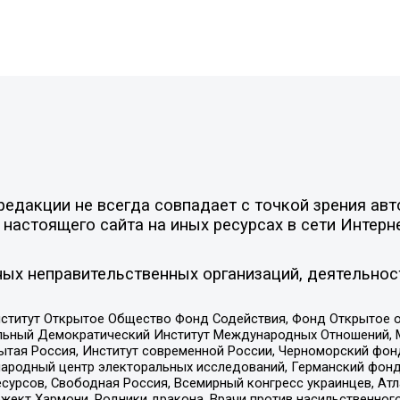
едакции не всегда совпадает с точкой зрения авт
настоящего сайта на иных ресурсах в сети Интерн
ых неправительственных организаций, деятельнос
ститут Открытое Общество Фонд Содействия, Фонд Открытое 
альный Демократический Институт Международных Отношений,
тая Россия, Институт современной России, Черноморский фонд
родный центр электоральных исследований, Германский фонд
рсов, Свободная Россия, Всемирный конгресс украинцев, Атла
ект Хармони, Родники дракона, Врачи против насильственного