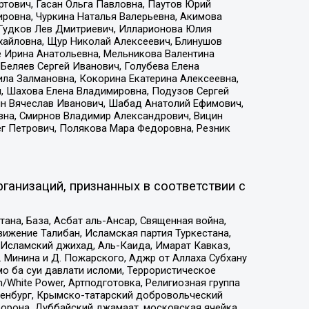
тович, Гасан Ольга Павловна, Паутов Юрий
ровна, Чуркина Наталья Валерьевна, Акимова
 Гудков Лев Дмитриевич, Илларионова Юлия
ихайловна, Щур Николай Алексеевич, Блинушов
е Ирина Анатольевна, Мельникова Валентина
Беляев Сергей Иванович, Голубева Елена
ила Залмановна, Кокорина Екатерина Алексеевна,
, Шахова Елена Владимировна, Подузов Сергей
ин Вячеслав Иванович, Шабад Анатолий Ефимович,
вна, Смирнов Владимир Александрович, Вицин
ег Петрович, Полякова Мара Федоровна, Резник
ганизаций, признанных в соответствии с
на, База, Асбат аль-Ансар, Священная война,
ижение Талибан, Исламская партия Туркестана,
Исламский джихад, Аль-Каида, Имарат Кавказ,
 Минина и Д. Пожарского, Аджр от Аллаха Субхану
о ба суи давлати исломи, Террористическое
/White Power, Артподготовка, Религиозная группа
Оренбург, Крымско-татарский добровольческий
орона, Дуббайский джамаат, московская ячейка,