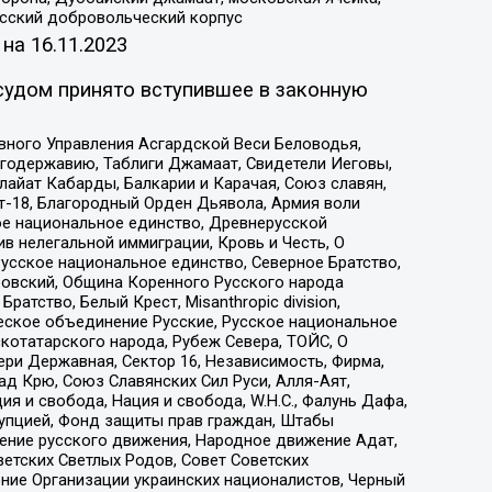
усский добровольческий корпус
 на
16.11.2023
судом принято вступившее в законную
вного Управления Асгардской Веси Беловодья,
годержавию, Таблиги Джамаат, Свидетели Иеговы,
айат Кабарды, Балкарии и Карачая, Союз славян,
т-18, Благородный Орден Дьявола, Армия воли
ое национальное единство, Древнерусской
 нелегальной иммиграции, Кровь и Честь, О
усское национальное единство, Северное Братство,
ровский, Община Коренного Русского народа
атство, Белый Крест, Misanthropic division,
еское объединение Русские, Русское национальное
котатарского народа, Рубеж Севера, ТОЙС, О
ри Державная, Сектор 16, Независимость, Фирма,
д Крю, Союз Славянских Сил Руси, Алля-Аят,
я и свобода, Нация и свобода, W.H.С., Фалунь Дафа,
рупцией, Фонд защиты прав граждан, Штабы
ение русского движения, Народное движение Адат,
етских Светлых Родов, Совет Советских
ение Организации украинских националистов, Черный