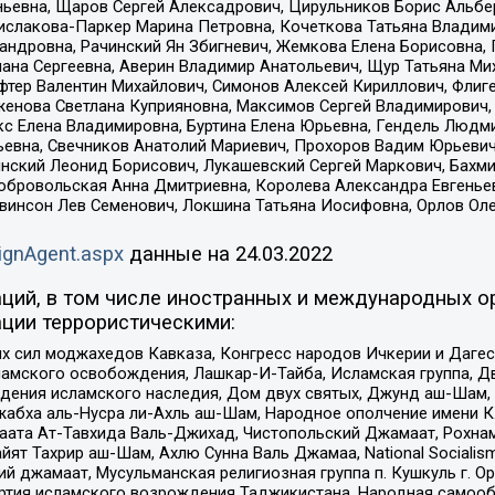
ньевна, Щаров Сергей Алексадрович, Цирульников Борис Альбер
ислакова-Паркер Марина Петровна, Кочеткова Татьяна Владими
сандровна, Рачинский Ян Збигневич, Жемкова Елена Борисовна,
лана Сергеевна, Аверин Владимир Анатольевич, Щур Татьяна М
фтер Валентин Михайлович, Симонов Алексей Кириллович, Флиг
женова Светлана Куприяновна, Максимов Сергей Владимирович, 
кс Елена Владимировна, Буртина Елена Юрьевна, Гендель Людм
евна, Свечников Анатолий Мариевич, Прохоров Вадим Юрьевич
инский Леонид Борисович, Лукашевский Сергей Маркович, Бахм
Добровольская Анна Дмитриевна, Королева Александра Евгенье
евинсон Лев Семенович, Локшина Татьяна Иосифовна, Орлов Ол
ignAgent.aspx
данные на
24.03.2022
ций, в том числе иностранных и международных ор
ции террористическими:
ил моджахедов Кавказа, Конгресс народов Ичкерии и Дагеста
ламского освобождения, Лашкар-И-Тайба, Исламская группа, Дв
ения исламского наследия, Дом двух святых, Джунд аш-Шам, 
жабха аль-Нусра ли-Ахль аш-Шам, Народное ополчение имени К.
ата Ат-Тавхида Валь-Джихад, Чистопольский Джамаат, Рохнам
ят Тахрир аш-Шам, Ахлю Сунна Валь Джамаа, National Socialism
ий джамаат, Мусульманская религиозная группа п. Кушкуль г. 
ртия исламского возрождения Таджикистана, Народная самооб