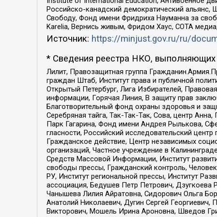
Institute of International Education, Антивоенн
Российско-канадский демократический альянс, 
Свободу, Фонд имени Фридриха Науманна за свобо
Karelia, Вернись живым, Фридом Хаус, СОТА меди
Источник:
https://minjust.gov.ru/ru/doc
* Сведения реестра НКО, выполняющих 
Лилит, Правозащитная группа Гражданин.Армия.П
граждан Штаб, Институт права и публичной поли
Открытый Петербург, Лига Избирателей, Правова
информации, Горячая Линия, В защиту прав закл
Благотворительный фонд охраны здоровья и защи
Серебряная тайга, Так-Так-Так, Сова, центр Анн
Парк Гагарина, Фонд имени Андрея Рылькова, Сф
гласности, Российский исследовательский центр 
Гражданское действие, Центр независимых соци
организаций, Частное учреждение в Калининград
Средств Массовой Информации, Институт развити
свободы прессы, Гражданский контроль, Человек
РУ, Институт региональной прессы, Институт Ра
ассоциация, Бедушев Петр Петрович, Дзугкоева 
Чанышева Лилия Айратовна, Сидорович Ольга Бори
Анатолий Николаевич, Дугин Сергей Георгиевич, 
Викторович, Мошель Ирина Ароновна, Шведов Гри