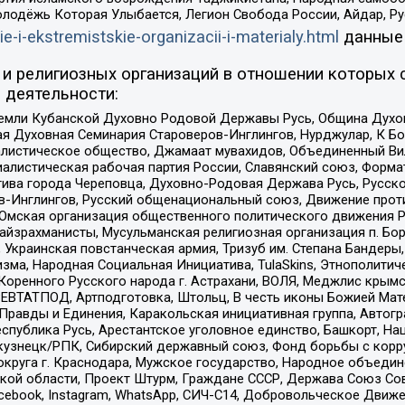
олодёжь Которая Улыбается, Легион Свобода России, Айдар, Р
ie-i-ekstremistskie-organizacii-i-materialy.html
данные
и религиозных организаций в отношении которых 
 деятельности:
земли Кубанской Духовно Родовой Державы Русь, Община Духо
 Духовная Семинария Староверов-Инглингов, Нурджулар, К Бо
листическое общество, Джамаат мувахидов, Объединенный Вил
иалистическая рабочая партия России, Славянский союз, Форма
ива города Череповца, Духовно-Родовая Держава Русь, Русск
-Инглингов, Русский общенациональный союз, Движение против
 Омская организация общественного политического движения Р
йзрахманисты, Мусульманская религиозная организация п. Бо
краинская повстанческая армия, Тризуб им. Степана Бандеры, Бр
зма, Народная Социальная Инициатива, TulaSkins, Этнополитич
оренного Русского народа г. Астрахани, ВОЛЯ, Меджлис крымс
РЕВТАТПОД, Артподготовка, Штольц, В честь иконы Божией Мате
равды и Единения, Каракольская инициативная группа, Автогра
спублика Русь, Арестантское уголовное единство, Башкорт, Наци
окузнецк/РПК, Сибирский державный союз, Фонд борьбы с кор
округа г. Краснодара, Мужское государство, Народное объедин
ой области, Проект Штурм, Граждане СССР, Держава Союз Сов
Facebook, Instagram, WhatsApp, СИЧ-С14, Добровольческое Движ