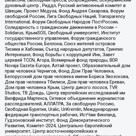
Вильсона, Свободная пресса, Возрождение, Всеукраинский
духовный центр , Риддл, Русский антивоенный комитет в
Швеции, Проект Медуза, Фонд Андрея Сахарова, Форум
свободной России, Лига Свободных Наций, Transparеncy
International, Форум Свободных Народов ПостРоссии,
Солидарность с гражданским движением в России –
Solidarus, КрымSOS, Свободный университет, Институт
государственного управления, Форум гражданского
общества Россия, Беллона, Союз жителей островов
Тисима и Хабомаи, Съезд народных депутатов, Гринпис
Интернешнл, Фонд борьбы с коррупцией Инк, Завет
церквей TCCN, Агора, Всемирный фонд природы, BDR
Novaja Gazeta-Europe, Алтай проект, Образовательный дом
прав человека Чернигов, Фонд Дом Прав Человека,
Белорусский дом прав человека имени Бориса Звозскова,
Дом прав человека Тбилиси, Дом прав человека Ереван,
Дом прав человека Крым, Центр дикого лосося, TVR
Studios, ТВ Дождь, Центр европейских исследований им
Вилфрида Мартенса, Сетевое объединение журналистов
расследователей, АЛЛАТРА, За свободную Россию,
Свободная Бурятия, Uralic, UnKremlin, Международная
федерация транспортных рабочих, ИстЧам Финланд,
Гудзоновский институт, Фонд Демократического
Развития, Комитет-2024, Центрально-Европейский
университет, Центр восточноевропейских и