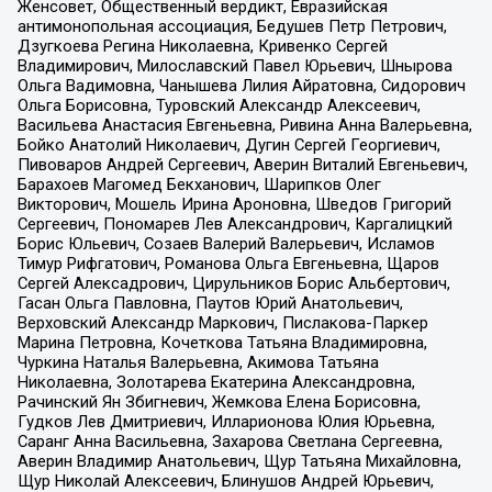
Женсовет, Общественный вердикт, Евразийская
антимонопольная ассоциация, Бедушев Петр Петрович,
Дзугкоева Регина Николаевна, Кривенко Сергей
Владимирович, Милославский Павел Юрьевич, Шнырова
Ольга Вадимовна, Чанышева Лилия Айратовна, Сидорович
Ольга Борисовна, Туровский Александр Алексеевич,
Васильева Анастасия Евгеньевна, Ривина Анна Валерьевна,
Бойко Анатолий Николаевич, Дугин Сергей Георгиевич,
Пивоваров Андрей Сергеевич, Аверин Виталий Евгеньевич,
Барахоев Магомед Бекханович, Шарипков Олег
Викторович, Мошель Ирина Ароновна, Шведов Григорий
Сергеевич, Пономарев Лев Александрович, Каргалицкий
Борис Юльевич, Созаев Валерий Валерьевич, Исламов
Тимур Рифгатович, Романова Ольга Евгеньевна, Щаров
Сергей Алексадрович, Цирульников Борис Альбертович,
Гасан Ольга Павловна, Паутов Юрий Анатольевич,
Верховский Александр Маркович, Пислакова-Паркер
Марина Петровна, Кочеткова Татьяна Владимировна,
Чуркина Наталья Валерьевна, Акимова Татьяна
Николаевна, Золотарева Екатерина Александровна,
Рачинский Ян Збигневич, Жемкова Елена Борисовна,
Гудков Лев Дмитриевич, Илларионова Юлия Юрьевна,
Саранг Анна Васильевна, Захарова Светлана Сергеевна,
Аверин Владимир Анатольевич, Щур Татьяна Михайловна,
Щур Николай Алексеевич, Блинушов Андрей Юрьевич,