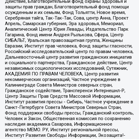
Действие, Благотворительный фонд охраны здоровья и
защиты прав граждан, Благотворительный фонд помощи
осужденным и их семьям, Фонд Тольятти, Новое время,
Серебряная тайга, Так-Так-Так, Сова, центр Анна, Проект
Апрель, Самарская губерния, Эра здоровья, Мемориал,
Аналитический Центр Юрия Левады, Издательство Парк
Гагарина, Фонд имени Андрея Рылькова, Сфера, Центр
СИБАЛЬТ, Уральская правозащитная группа, Женщины
Евразии, Институт прав человека, Фонд защиты гласности,
Российский исследовательский центр по правам человека,
Дальневосточный центр развития гражданских инициатив
и социального партнерства, Гражданское действие, Центр
независимых социологических исследований, Сутяжник,
АКАДЕМИЯ ПО ПРАВАМ ЧЕЛОВЕКА, Центр развития
некоммерческих организаций, Частное учреждение в
Калининграде Совета Министров северных стран,
Гражданское содействие, Трансперенси Интернешнл-Р,
Центр Защиты Прав Средств Массовой Информации,
Институт развития прессы - Сибирь, Частное учреждение в
Санкт-Петербурге Совета Министров Северных Стран,
Фонд поддержки свободы прессы, Гражданский контроль,
Человек и Закон, Общественная комиссия по сохранению
наследия академика Сахарова, Информационное
агентство МЕМО. РУ, Институт региональной прессы,
Институт Развития Свободы Информации, Экозащита!-