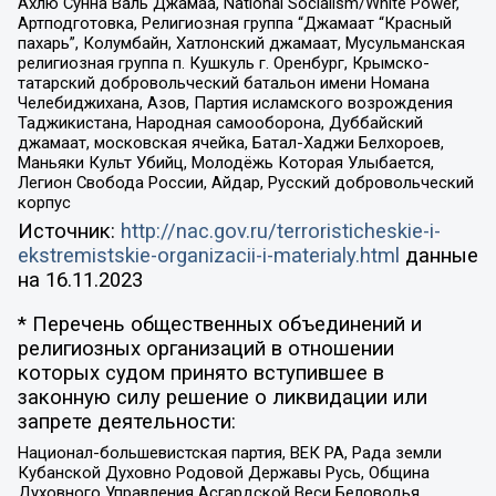
Ахлю Сунна Валь Джамаа, National Socialism/White Power,
Артподготовка, Религиозная группа “Джамаат “Красный
пахарь”, Колумбайн, Хатлонский джамаат, Мусульманская
религиозная группа п. Кушкуль г. Оренбург, Крымско-
татарский добровольческий батальон имени Номана
Челебиджихана, Азов, Партия исламского возрождения
Таджикистана, Народная самооборона, Дуббайский
джамаат, московская ячейка, Батал-Хаджи Белхороев,
Маньяки Культ Убийц, Молодёжь Которая Улыбается,
Легион Свобода России, Айдар, Русский добровольческий
корпус
Источник:
http://nac.gov.ru/terroristicheskie-i-
ekstremistskie-organizacii-i-materialy.html
данные
на
16.11.2023
* Перечень общественных объединений и
религиозных организаций в отношении
которых судом принято вступившее в
законную силу решение о ликвидации или
запрете деятельности:
Национал-большевистская партия, ВЕК РА, Рада земли
Кубанской Духовно Родовой Державы Русь, Община
Духовного Управления Асгардской Веси Беловодья,