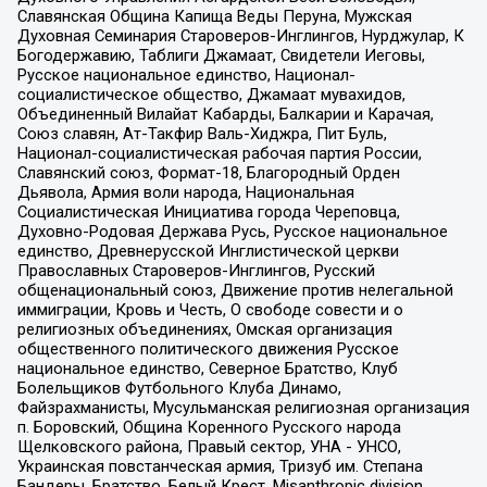
Славянская Община Капища Веды Перуна, Мужская
Духовная Семинария Староверов-Инглингов, Нурджулар, К
Богодержавию, Таблиги Джамаат, Свидетели Иеговы,
Русское национальное единство, Национал-
социалистическое общество, Джамаат мувахидов,
Объединенный Вилайат Кабарды, Балкарии и Карачая,
Союз славян, Ат-Такфир Валь-Хиджра, Пит Буль,
Национал-социалистическая рабочая партия России,
Славянский союз, Формат-18, Благородный Орден
Дьявола, Армия воли народа, Национальная
Социалистическая Инициатива города Череповца,
Духовно-Родовая Держава Русь, Русское национальное
единство, Древнерусской Инглистической церкви
Православных Староверов-Инглингов, Русский
общенациональный союз, Движение против нелегальной
иммиграции, Кровь и Честь, О свободе совести и о
религиозных объединениях, Омская организация
общественного политического движения Русское
национальное единство, Северное Братство, Клуб
Болельщиков Футбольного Клуба Динамо,
Файзрахманисты, Мусульманская религиозная организация
п. Боровский, Община Коренного Русского народа
Щелковского района, Правый сектор, УНА - УНСО,
Украинская повстанческая армия, Тризуб им. Степана
Бандеры, Братство, Белый Крест, Misanthropic division,