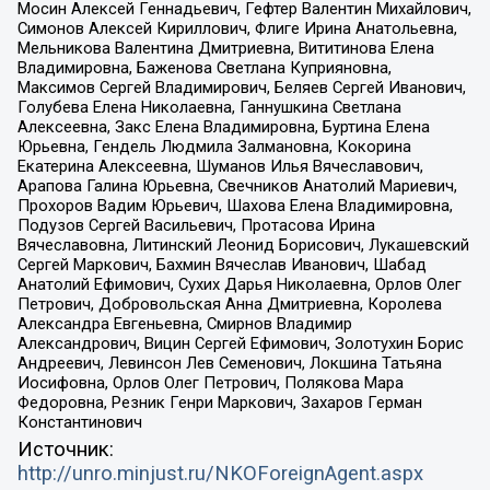
Мосин Алексей Геннадьевич, Гефтер Валентин Михайлович,
Симонов Алексей Кириллович, Флиге Ирина Анатольевна,
Мельникова Валентина Дмитриевна, Вититинова Елена
Владимировна, Баженова Светлана Куприяновна,
Максимов Сергей Владимирович, Беляев Сергей Иванович,
Голубева Елена Николаевна, Ганнушкина Светлана
Алексеевна, Закс Елена Владимировна, Буртина Елена
Юрьевна, Гендель Людмила Залмановна, Кокорина
Екатерина Алексеевна, Шуманов Илья Вячеславович,
Арапова Галина Юрьевна, Свечников Анатолий Мариевич,
Прохоров Вадим Юрьевич, Шахова Елена Владимировна,
Подузов Сергей Васильевич, Протасова Ирина
Вячеславовна, Литинский Леонид Борисович, Лукашевский
Сергей Маркович, Бахмин Вячеслав Иванович, Шабад
Анатолий Ефимович, Сухих Дарья Николаевна, Орлов Олег
Петрович, Добровольская Анна Дмитриевна, Королева
Александра Евгеньевна, Смирнов Владимир
Александрович, Вицин Сергей Ефимович, Золотухин Борис
Андреевич, Левинсон Лев Семенович, Локшина Татьяна
Иосифовна, Орлов Олег Петрович, Полякова Мара
Федоровна, Резник Генри Маркович, Захаров Герман
Константинович
Источник:
http://unro.minjust.ru/NKOForeignAgent.aspx