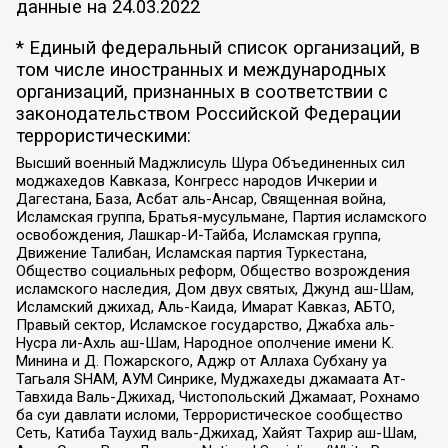
данные на
24.03.2022
* Единый федеральный список организаций, в
том числе иностранных и международных
организаций, признанных в соответствии с
законодательством Российской Федерации
террористическими:
Высший военный Маджлисуль Шура Объединенных сил
моджахедов Кавказа, Конгресс народов Ичкерии и
Дагестана, База, Асбат аль-Ансар, Священная война,
Исламская группа, Братья-мусульмане, Партия исламского
освобождения, Лашкар-И-Тайба, Исламская группа,
Движение Талибан, Исламская партия Туркестана,
Общество социальных реформ, Общество возрождения
исламского наследия, Дом двух святых, Джунд аш-Шам,
Исламский джихад, Аль-Каида, Имарат Кавказ, АБТО,
Правый сектор, Исламское государство, Джабха аль-
Нусра ли-Ахль аш-Шам, Народное ополчение имени К.
Минина и Д. Пожарского, Аджр от Аллаха Субхану уа
Тагьаля SHAM, АУМ Синрике, Муджахеды джамаата Ат-
Тавхида Валь-Джихад, Чистопольский Джамаат, Рохнамо
ба суи давлати исломи, Террористическое сообщество
Сеть, Катиба Таухид валь-Джихад, Хайят Тахрир аш-Шам,