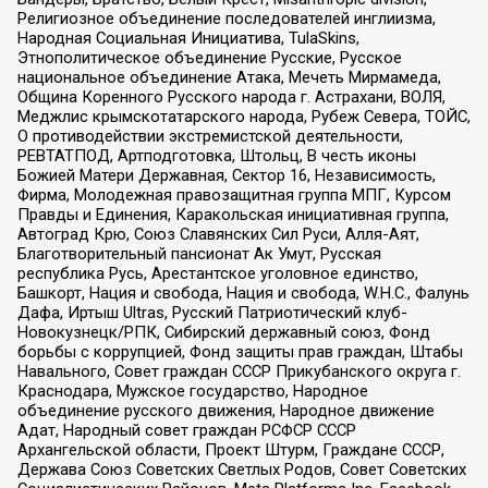
Религиозное объединение последователей инглиизма,
Народная Социальная Инициатива, TulaSkins,
Этнополитическое объединение Русские, Русское
национальное объединение Атака, Мечеть Мирмамеда,
Община Коренного Русского народа г. Астрахани, ВОЛЯ,
Меджлис крымскотатарского народа, Рубеж Севера, ТОЙС,
О противодействии экстремистской деятельности,
РЕВТАТПОД, Артподготовка, Штольц, В честь иконы
Божией Матери Державная, Сектор 16, Независимость,
Фирма, Молодежная правозащитная группа МПГ, Курсом
Правды и Единения, Каракольская инициативная группа,
Автоград Крю, Союз Славянских Сил Руси, Алля-Аят,
Благотворительный пансионат Ак Умут, Русская
республика Русь, Арестантское уголовное единство,
Башкорт, Нация и свобода, Нация и свобода, W.H.С., Фалунь
Дафа, Иртыш Ultras, Русский Патриотический клуб-
Новокузнецк/РПК, Сибирский державный союз, Фонд
борьбы с коррупцией, Фонд защиты прав граждан, Штабы
Навального, Совет граждан СССР Прикубанского округа г.
Краснодара, Мужское государство, Народное
объединение русского движения, Народное движение
Адат, Народный совет граждан РСФСР СССР
Архангельской области, Проект Штурм, Граждане СССР,
Держава Союз Советских Светлых Родов, Совет Советских