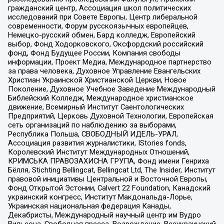
гражданский центр, Ассоциация школ политических
исследований при Совете Европы, Центр либеральной
современности, Форум русскоязычных европейцев,
Немецко-русский обмен, Бард колледж, Европейский
выбор, Фонд Ходорковского, Оксфордский российский
фонд, Фонд Будущее России, Компания свободы
информации, Проект Медиа, Международное партнерство
за права человека, Духовное Управление Евангельских
Христиан Украинской Христианской Церкви, Новое
Поколение, Духовное Учебное Заведение Международный
Библейский Колледж, Международное христианское
движение, Всемирный Институт Саентологических
Предприятий, Церковь Духовной Технологии, Европейская
сеть организаций по наблюдению за выборами,
Республика Польша, СВОБОДНЫЙ ИДЕЛЬ-УРАЛ,
Ассоциация развития журналистики, IStories fonds,
Королевский Институт Международных Отношений,
КРИМСЬКА ПРАВОЗАХИСНА ГРУПА, Фонд имени Генриха
Бёлля, Stichting Bellingcat, Bellingcat Ltd, The Insider, Институт
правовой инициативы Центральной и Восточной Европы,
Фонд Открытой Эстонии, Calvert 22 Foundation, Канадский
украинский конгресс, Институт Макдональда-Лорье,
Украинская национальная федерация Канады,
Декабристы, Международный научный центр им Вудро