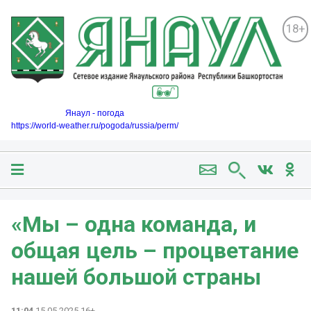
18+
Янаул - погода
https://world-weather.ru/pogoda/russia/perm/
«Мы – одна команда, и
общая цель – процветание
нашей большой страны
11:04
15.05.2025 16+