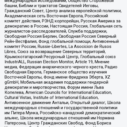
международных исследований, Общество Сторожевой
башни, Библии и трактатов Свидетелей Иеговы,
Гражданский Совет, Центр анализа европейской политики,
Академическая сеть Восточная Европа, Российский
комитет действия, РЭНД корпорейшн, Русская Америка за
демократию в России, Настоящая Россия, Глобальная сеть
журналистов-расследователей, Служба поддержки,
Свободная Россия Берлин, Свободная Россия Северный
Рейн-Вестфалия, Фонд глобальной помощи, Антивоенный
комитет России, Russie-Libertes, La Asocicion de Rusos
Libres, Союз за возвращение Северных территорий,
Крымскотатарский Ресурсный Центр, Глобальный союз
IndustriALL, Russian Election Monitor, Article 19, Мнение
медиа, Федерация анархического черного креста, Радио
Свободная Европа, Германское общество изучения
Восточной Европы, Фонд имени Фридриха Эберта, XZ
gGmbH, Мобильная академия поддержки гендерной
демократии и миротворчества, Форум имени Льва
Копелева, American Councils for International Education,
Cultural Vistas, Institute of International Education,
Антивоенное движение Антальи, Открытый диалог, Школа
международных отношений и государственной политики
им Питера Мунка, Российско-канадский демократический
альянс, Школа международных отношений им Нормана
Патерсона, Центр Гражданских Свобод, Фонд Бориса