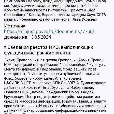
Немцова за Свободу, Фонд имени Фридриха Науманна за
свободу, Феминистское антивоенное сопротивление,
Комитет независимости Ингушетии, Прометей, Stop
Occupation of Karelia, Вернись живым, Фридом Хаус, СОТА
медиа, Либерально-демократическая Лига Украины
Источник:
https://minjust.gov.ru/ru/documents/7756/
данные на
13.05.2024
* Сведения реестра НКО, выполняющих
функции иностранного агента:
Лилит, Правозащитная группа Гражданин.Армия.Право,
Нижегородский центр немецкой и европейской культуры,
Центр гендерных исследований, Фонд защиты прав
граждан Штаб, Институт права и публичной политики,
Фонд борьбы с коррупцией, Альянс врачей,
НАСИЛИЮ.НЕТ, Мы против СПИДа, СВЕЧА, Гуманитарное
действие, Открытый Петербург, Лига Избирателей,
Правовая инициатива, Гражданский Союз, Хасдей
Ерушалаим, Центр поддержки и содействия развитию
средств массовой информации, Горячая Линия, В защиту
прав заключенных, Институт глобализации и социальных
движений, Центр социально-информационных инициатив