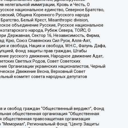
 нелегальной иммиграции, Кровь и Честь, О
усское национальное единство, Северное Братство,
ровский, Община Коренного Русского народа
атство, Белый Крест, Misanthropic division,
еское объединение Русские, Русское национальное
котатарского народа, Рубеж Севера, ТОЙС, О
ри Державная, Сектор 16, Независимость, Фирма,
д Крю, Союз Славянских Сил Руси, Алля-Аят,
я и свобода, Нация и свобода, W.H.С., Фалунь Дафа,
рупцией, Фонд защиты прав граждан, Штабы
ение русского движения, Народное движение Адат,
етских Светлых Родов, Совет Советских
ение Организации украинских националистов, Черный
ическое Движение Весна, Верховный Совет
ельный комитет совета народных депутатов
ции социально-правовых программ "Лилит", Дальневосточное общественное движение "Маяк", Санкт-Петербургская ЛГБТ-инициативная группа "Выход", Инициативная группа ЛГБТ+ "Реверс", Алексеев Андрей Викторович, Бекбулатова Таисия Львовна, Беляев Иван Михайлович, Владыкина Елена Сергеевна, Гельман Марат Александрович, Никульшина Вероника Юрьевна, Толоконникова Надежда Андреевна, Шендерович Виктор Анатольевич, Общество с ограниченной ответственностью "Данное сообщение", Общество с ограниченной ответственностью Издательский дом "Новая глава", Айнбиндер Александра Александровна, Московский комьюнити-центр для ЛГБТ+инициатив, Благотворительный фонд развития филантропии, Deutsche Welle (Германия, Kurt-Schumacher-Strasse 3, 53113 Bonn), Борзунова Мария Михайловна, Воробьев Виктор Викторович, Голубева Анна Львовна, Константинова Алла Михайловна, Малкова Ирина Владимировна, Мурадов Мурад Абдулгалимович, Осетинская Елизавета Николаевна, Понасенков Евгений Николаевич, Ганапольский Матвей Юрьевич, Киселев Евгений Алексеевич, Борухович Ирина Григорьевна, Дремин Иван Тимофеевич, Дубровский Дмитрий Викторович, Красноярская региональная общественная организация поддержки и развития альтернативных образовательных технологий и межкультурных коммуникаций "ИНТЕРРА", Маяковская Екатерина Алексеевна, Фейгин Марк Захарович, Филимонов Андрей Викторович, Дзугкоева Регина Николаевна, Доброхотов Роман Александрович, Дудь Юрий Александрович, Елкин Сергей Владимирович, Кругликов Кирилл Игоревич, Сабунаева Мария Леонидовна, Семенов Алексей Владимирович, Шаинян Карен Багратович, Шульман Екатерина Михайловна, Асафьев Артур Валерьевич, Вахштайн Виктор Семенович, Венедиктов Алексей Алексеевич, Лушникова Екатерина Евгеньевна, Волков Леонид Михайлович, Невзоров Александр Глебович, Пархоменко Сергей Борисович, Сироткин Ярослав Николаевич, Кара-Мурза Владимир Владимирович, Баранова Наталья Владимировна, Гозман Леонид Яковлевич, Кагарлицкий Борис Юльевич, Климарев Михаил Валерьевич, Милов Владимир Станиславович, Автономная некоммерческая организация Краснодарский центр современного искусства "Типография", Моргенштерн Алишер Тагирович, Соболь Любовь Эдуардовна, Общество с ограниченной ответственностью "ЛИЗА НОРМ", Каспаров Гарри Кимович, Ходорковский Михаил Борисович, Общество с ограниченной ответственностью "Апрельские тезисы", Данилович Ирина Брониславовна, Кашин Олег Владимирович, Петров Николай Владимирович, Пивоваров Алексей Владимирович, Соколов Михаил Владимирович, Цветкова Юлия Владимировна, Чичваркин Евгений Александрович, Комитет против пыток/Команда против пыток, Общество с ограниченной ответственностью "Первый научный", Общество с ограниченной ответственностью "Вертолет и ко", Белоцерковская Вероника Борисовна, Кац Максим Евгеньевич, Лазарева Татьяна Юрьевна, Шаведдинов Руслан Табризович, Яшин Илья Валерьевич, Общество с ограниченной ответственностью "Иноагент ААВ", Алешковский Дмитрий Петрович, Альбац Евгения Марковна, Быков Дмитрий Львович, Галямина Юлия Евгеньевна, Лойко Сергей Леонидович, Мартынов Кирилл Константинович, Медведев Сергей Александрович, Крашенинников Федор Геннадиевич, Гордеева Катерина Вл