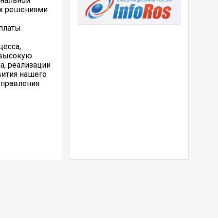
ональной
ых решениями
платы
цесса,
 высокую
а, реализации
вития нашего
управления