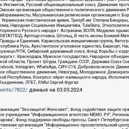
-Инглингов, Русский общенациональный союз, Движение против
 Омская организация общественного политического движения Р
йзрахманисты, Мусульманская религиозная организация п. Бо
краинская повстанческая армия, Тризуб им. Степана Бандеры, Бр
зма, Народная Социальная Инициатива, TulaSkins, Этнополитич
оренного Русского народа г. Астрахани, ВОЛЯ, Меджлис крымс
РЕВТАТПОД, Артподготовка, Штольц, В честь иконы Божией Мате
равды и Единения, Каракольская инициативная группа, Автогра
спублика Русь, Арестантское уголовное единство, Башкорт, Наци
окузнецк/РПК, Сибирский державный союз, Фонд борьбы с кор
округа г. Краснодара, Мужское государство, Народное объедин
ой области, Проект Штурм, Граждане СССР, Держава Союз Сов
Facebook, Instagram, WhatsApp, СИЧ-С14, Добровольческое Движ
ское общественное движение, Невоград, Молодежное Демократ
ой Республики, Конгресс ойрат-калмыцкого народа, Исполнит
бъединение, ЛГБТ, Я.МЫ Сергей Фургал
uments/7822/
данные на
03.05.2024
Общество с ограниченной ответственностью "Радио Свободная Европа/Радио Свобода", Чешское информационное агентство "MEDIUM-ORIENT", Красноярская региональная общественная организация "Мы против СПИДа", Камалягин Денис Николаевич, Маркелов Сергей Евгеньевич, Пономарев Лев Александрович, Савицкая Людмила Алексеевна, Автономная некоммерческая организация "Центр по работе с проблемой насилия "НАСИЛИЮ.НЕТ", Межрегиональный профессиональный союз работников здравоохранения "Альянс врачей", Юридическое лицо, зарегистрированное в Латвийской Республике, SIA "Medusa Project" (регистрационный номер 40103797863, дата регистрации 10.06.2014), Некоммерческая организация "Фонд по борьбе с коррупцией", Автономная некоммерческая организация "Институт права и публичной политики", Баданин Роман Сергеевич, Гликин Максим Александрович, Железнова Мария Михайловна, Лукьянова Юлия Сергеевна, Маетная Елизавета Витальевна, Маняхин Петр Борисович, Чуракова Ольга Владимировна, Ярош Юлия Петровна, Юридическое лицо "The Insider SIA", зарегистрированное в Риге, Латвийская Республика (дата регистрации 26.06.2015), являющееся администратором доменного имени интернет-издания "The Insider SIA", https://theins.ru, Постернак Алексей Евгеньевич, Рубин Михаил Аркадьевич, Анин Роман Александрович, Юридическое лицо Istories fonds, зарегистрированное в Латвийской Республике (регистрационный номер 50008295751, дата регистрации 24.02.2020), Великовский Дмитрий Александрович, Долинина Ирина Николаевна, Мароховская Алеся Алексеевна, Шлейнов Роман Юрьевич, Шмагун Олеся Валентиновна, Общество с ограниченной ответственностью "Альтаир 2021", Общество с ограниченной ответственностью "Вега 2021", Общество с ограниченной ответственностью "Главный редактор 2021", Общество с ограниченной ответственностью "Ромашки монолит", Важенков Артем Валерьевич, Ивановская областная общественная организация "Центр гендерных исследований", Гурман Юрий Альбертович, Медиапроект "ОВД-Инфо", Егоров Владимир Владимирович, Жилинский Владимир Александрович, Общество с ограниченной ответственностью "ЗП", Иванова София Юрьевна, Карезина Инна Павловна, Кильтау Екатерина Викторовна, Петров Алексей Викторович, Пискунов Сергей Евгеньевич, Смирнов Сергей Сергеевич, Тихонов Михаил Сергеевич, Общество с ограниченной ответственностью "ЖУРНАЛИСТ-ИНОСТРАННЫЙ АГЕНТ", Арапова Галина Юрьевна, Вольтская Татьяна Анатольевна, Американская компания "Mason G.E.S. Anonymous Foundation" (США), являющаяся владельцем интернет-издания https://mnews.world/, Компания "Stichting Bellingcat", зарегистрированная в Нидерландах (дата регистрации 11.07.2018), Захаров Андрей Вячеславович, Клепиковская Екатерина Дмитриевна, Общество с ограниченной ответственностью "МЕМО", Перл Роман Александрович, Симонов Евгений Алексеевич, Соловьева Елена Анатольевна, Сотников Даниил Владимирович, Сурначева Елизавета Дмитриевна, Автономная некоммерческая организация по защите прав человека и информированию населения "Якутия – Наше Мнение", Общество с ограниченной ответственностью "Москоу диджитал медиа", с 26.01.2023 Общество с ограниченной ответственностью "Чайка Белые сады", Ветошкина Валерия Валерьевна, Заговора Максим Александрович, Межрегиональное общественное движение "Российская ЛГБТ - сеть", Оленичев Максим Владимирович, Павлов Иван Юрьевич, Скворцова Елена Сергеевна, Общество с ограниченной ответственностью "Как бы инагент", Кочетков Игорь Викторович, Общество с ограниченной ответственностью "Честные выборы", Еланчик Олег Александрович, Общество с ограниченной ответственностью "Нобелевский призыв", Гималова Регина Эмилевна, Григорьев Андрей Валерьевич, Григорьева Алина Александровна, Ассоциация по содействию защите прав призывников, альтернативнослужащих и военнослужащих "Правозащитная группа "Гражданин.Армия.Право", Хисамова Регина Фаритовна, Автономная некоммерческая организация по реализа