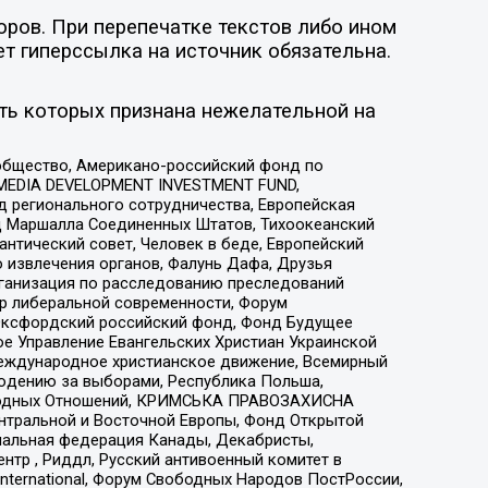
оров. При перепечатке текстов либо ином
ет гиперссылка на источник обязательна.
ть которых признана нежелательной на
общество, Американо-российский фонд по
 MEDIA DEVELOPMENT INVESTMENT FUND,
 регионального сотрудничества, Европейская
 Маршалла Соединенных Штатов, Тихоокеанский
нтический совет, Человек в беде, Европейский
 извлечения органов, Фалунь Дафа, Друзья
рганизация по расследованию преследований
тр либеральной современности, Форум
 Оксфордский российский фонд, Фонд Будущее
е Управление Евангельских Христиан Украинской
еждународное христианское движение, Всемирный
людению за выборами, Республика Польша,
народных Отношений, КРИМСЬКА ПРАВОЗАХИСНА
ы Центральной и Восточной Европы, Фонд Открытой
иональная федерация Канады, Декабристы,
тр , Риддл, Русский антивоенный комитет в
nternational, Форум Свободных Народов ПостРоссии,