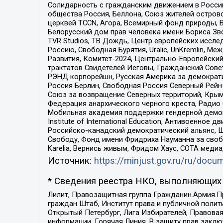
Солидарность с гражданским движением в России 
общества Россия, Беллона, Союз жителей острово
церквей TCCN, Агора, Всемирный фонд природы, B
Белорусский дом прав человека имени Бориса Зво
TVR Studios, ТВ Дождь, Центр европейских иссл
Россию, Свободная Бурятия, Uralic, UnKremlin, 
Развития, Комитет-2024, Центрально-Европейски
трактатов Свидетелей Иеговы, Гражданский Совет
РЭНД корпорейшн, Русская Америка за демократи
Россия Берлин, Свободная Россия Северный Рейн-В
Союз за возвращение Северных территорий, Крымско
Федерация анархического черного креста, Радио
Мобильная академия поддержки гендерной демократи
Institute of International Education, Антивоенн
Российско-канадский демократический альянс, 
Свободу, Фонд имени Фридриха Науманна за свобо
Karelia, Вернись живым, Фридом Хаус, СОТА меди
Источник:
https://minjust.gov.ru/ru/doc
* Сведения реестра НКО, выполняющих 
Лилит, Правозащитная группа Гражданин.Армия.П
граждан Штаб, Институт права и публичной поли
Открытый Петербург, Лига Избирателей, Правова
информации, Горячая Линия, В защиту прав закл