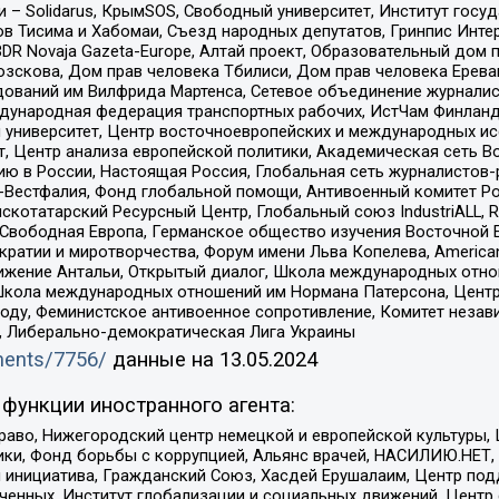
– Solidarus, КрымSOS, Свободный университет, Институт госу
в Тисима и Хабомаи, Съезд народных депутатов, Гринпис Инте
DR Novaja Gazeta-Europe, Алтай проект, Образовательный дом 
зскова, Дом прав человека Тбилиси, Дом прав человека Ерева
едований им Вилфрида Мартенса, Сетевое объединение журнали
Международная федерация транспортных рабочих, ИстЧам Финлан
й университет, Центр восточноевропейских и международных и
, Центр анализа европейской политики, Академическая сеть Во
ю в России, Настоящая Россия, Глобальная сеть журналистов
естфалия, Фонд глобальной помощи, Антивоенный комитет России,
татарский Ресурсный Центр, Глобальный союз IndustriALL, Russi
 Свободная Европа, Германское общество изучения Восточной 
и и миротворчества, Форум имени Льва Копелева, American Counci
ое движение Антальи, Открытый диалог, Школа международных отн
Школа международных отношений им Нормана Патерсона, Центр
ду, Феминистское антивоенное сопротивление, Комитет независ
а, Либерально-демократическая Лига Украины
uments/7756/
данные на
13.05.2024
функции иностранного агента:
раво, Нижегородский центр немецкой и европейской культуры,
тики, Фонд борьбы с коррупцией, Альянс врачей, НАСИЛИЮ.НЕТ,
я инициатива, Гражданский Союз, Хасдей Ерушалаим, Центр по
юченных, Институт глобализации и социальных движений, Цент