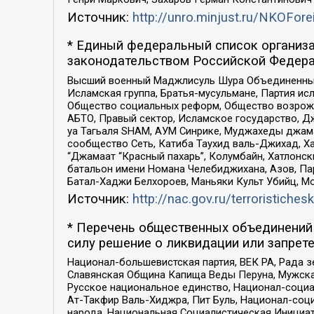
Источник:
http://unro.minjust.ru/NKOFore
* Единый федеральный список организа
законодательством Российской Федера
Высший военный Маджлисуль Шура Объединенных с
Исламская группа, Братья-мусульмане, Партия ис
Общество социальных реформ, Общество возрожд
АБТО, Правый сектор, Исламское государство, Д
уа Тагьаля SHAM, АУМ Синрике, Муджахеды джама
сообщество Сеть, Катиба Таухид валь-Джихад, Хай
“Джамаат “Красный пахарь”, Колумбайн, Хатлонск
батальон имени Номана Челебиджихана, Азов, Па
Батал-Хаджи Белхороев, Маньяки Культ Убийц, М
Источник:
http://nac.gov.ru/terroristichesk
* Перечень общественных объединений 
силу решение о ликвидации или запрете
Национал-большевистская партия, ВЕК РА, Рада 
Славянская Община Капища Веды Перуна, Мужская
Русское национальное единство, Национал-социа
Ат-Такфир Валь-Хиджра, Пит Буль, Национал-соц
народа, Национальная Социалистическая Инициат