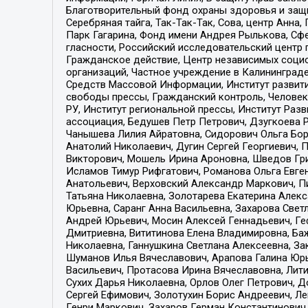
Благотворительный фонд охраны здоровья и защи
Серебряная тайга, Так-Так-Так, Сова, центр Анн
Парк Гагарина, Фонд имени Андрея Рылькова, Сф
гласности, Российский исследовательский центр 
Гражданское действие, Центр независимых соци
организаций, Частное учреждение в Калининград
Средств Массовой Информации, Институт развити
свободы прессы, Гражданский контроль, Человек
РУ, Институт региональной прессы, Институт Ра
ассоциация, Бедушев Петр Петрович, Дзугкоева 
Чанышева Лилия Айратовна, Сидорович Ольга Бори
Анатолий Николаевич, Дугин Сергей Георгиевич, 
Викторович, Мошель Ирина Ароновна, Шведов Гри
Исламов Тимур Рифгатович, Романова Ольга Евге
Анатольевич, Верховский Александр Маркович, П
Татьяна Николаевна, Золотарева Екатерина Алек
Юрьевна, Саранг Анна Васильевна, Захарова Свет
Андрей Юрьевич, Мосин Алексей Геннадьевич, Ге
Дмитриевна, Вититинова Елена Владимировна, Ба
Николаевна, Ганнушкина Светлана Алексеевна, За
Шуманов Илья Вячеславович, Арапова Галина Юрь
Васильевич, Протасова Ирина Вячеславовна, Лит
Сухих Дарья Николаевна, Орлов Олег Петрович, 
Сергей Ефимович, Золотухин Борис Андреевич, Л
Генри Маркович, Захаров Герман Константинович