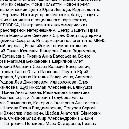
 и их семьям, Фонд Тольятти, Новое время,
, Аналитический Центр Юрия Левады, Издательство
 Евразии, Институт прав человека, Фонд защиты
ких инициатив и социального партнерства,
ЕЛОВЕКА, Центр развития некоммерческих
 Трансперенси Интернешнл-Р, Центр Защиты Прав
овета Министров Северных Стран, Фонд поддержки
адемика Сахарова, Информационное агентство МЕМО.
ый вердикт, Евразийская антимонопольная
кий Павел Юрьевич, Шнырова Ольга Вадимовна,
 Евгеньевна, Ривина Анна Валерьевна, Бойко
хоев Магомед Бекханович, Шарипков Олег
Борис Юльевич, Созаев Валерий Валерьевич,
тович, Гасан Ольга Павловна, Паутов Юрий
ровна, Чуркина Наталья Валерьевна, Акимова
 Гудков Лев Дмитриевич, Илларионова Юлия
ихайловна, Щур Николай Алексеевич, Блинушов
е Ирина Анатольевна, Мельникова Валентина
Беляев Сергей Иванович, Голубева Елена
ила Залмановна, Кокорина Екатерина Алексеевна,
, Шахова Елена Владимировна, Подузов Сергей
ин Вячеслав Иванович, Шабад Анатолий Ефимович,
вна, Смирнов Владимир Александрович, Вицин
ег Петрович, Полякова Мара Федоровна, Резник