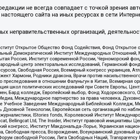
едакции не всегда совпадает с точкой зрения авт
настоящего сайта на иных ресурсах в сети Интерн
ых неправительственных организаций, деятельнос
ститут Открытое Общество Фонд Содействия, Фонд Открытое 
альный Демократический Институт Международных Отношений,
тая Россия, Институт современной России, Черноморский фонд
родный центр электоральных исследований, Германский фонд
рсов, Свободная Россия, Всемирный конгресс украинцев, Атла
ект Хармони, Родники дракона, Врачи против насильственного
ию преследования в отношении Фалуньгун в Китае, Всемирная о
ация школ политических исследований при Совете Европы, Цен
мен, Бард колледж, Европейский выбор, Фонд Ходорковского,
едиа, Международное партнерство за права человека, Духовно
ое Учебное Заведение Международный Библейский Колледж, М
ь Духовной Технологии, Европейская сеть организаций по наб
урналистики, IStories fonds, Королевский Институт Между
gcat, Bellingcat Ltd, The Insider, Институт правовой инициатив
инский конгресс, Институт Макдональда-Лорье, Украинская нац
, Свободная пресса, Возрождение, Всеукраинский духовный цен
орум свободной России, Лига Свободных Наций, Transparеncy I