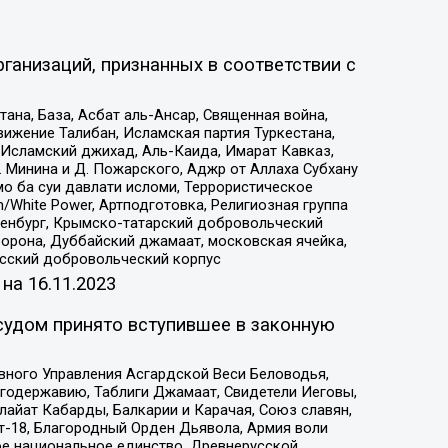
ганизаций, признанных в соответствии с
на, База, Асбат аль-Ансар, Священная война,
ижение Талибан, Исламская партия Туркестана,
Исламский джихад, Аль-Каида, Имарат Кавказ,
 Минина и Д. Пожарского, Аджр от Аллаха Субхану
о ба суи давлати исломи, Террористическое
/White Power, Артподготовка, Религиозная группа
Оренбург, Крымско-татарский добровольческий
орона, Дуббайский джамаат, московская ячейка,
усский добровольческий корпус
 на
16.11.2023
судом принято вступившее в законную
вного Управления Асгардской Веси Беловодья,
годержавию, Таблиги Джамаат, Свидетели Иеговы,
айат Кабарды, Балкарии и Карачая, Союз славян,
т-18, Благородный Орден Дьявола, Армия воли
ое национальное единство, Древнерусской