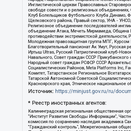
Инглистической церкви Православных Староверов
свободе совести и о религиозных объединениях,
Клуб Болельщиков Футбольного Клуба Динамо, Фа
Щелковского района, Правый сектор, УНА - УНСО, У
Религиозное объединение последователей инглии
объединение Атака, Мечеть Мирмамеда, Община К
противодействии экстремистской деятельности, 
Молодежная правозащитная группа МПГ, Курсом П
Благотворительный пансионат Ак Умут, Русская ре
Иртыш Ultras, Русский Патриотический клуб-Нов
Навального, Совет граждан СССР Прикубанского 
Народный совет граждан РСФСР СССР Архангельск
Социалистических Районов, Meta Platforms Inc, 
Комитет, Татарстанское Региональное Всетатар
Татарской Автономной Советской Социалистическ
Красноярского края, Этническое национальное о
Источник:
https://minjust.gov.ru/ru/doc
* Реестр иностранных агентов:
Калининградская региональная общественная организация "Экозащита!-Женсовет", Фонд содействия защите прав и свобод граждан "Общественный вердикт", Фонд "Институт Развития Свободы Информации", Частное учреждение "Информационное агентство МЕМО. РУ", Региональная общественная организация "Общественная комиссия по сохранению наследия академика Сахарова", Фонд поддержки свободы прессы, Санкт-Петербургская общественная правозащитная организация "Гражданский контроль", Межрегиональная общественная организация "Информационно-просветительский центр "Мемориал", Региональный Фонд "Центр Защиты Прав Средств Массовой Информации", с 05.12.2023 Фонд "Центр Защиты Прав Средств массовой информации", Региональная общественная благотворительная организация помощи беженцам и мигрантам "Гражданское содействие", Негосударственное образовательное учреждение дополнительного профессионального образования (повышение квалификации) специалистов "АКАДЕМИЯ ПО ПРАВАМ ЧЕЛОВЕКА", Свердловская региональная общественная организация "Сутяжник", Автономная некоммерческая организация "Центр независимых социологических исследований", Союз общественных объединений "Российский исследовательский центр по правам человека", Региональное общественное учреждение научно-информационный центр "МЕМОРИАЛ", Некоммерческая организация "Фонд защиты гласности", Автономная некоммерческая организация "Институт прав человека", Городская общественная организация "Екатеринбургское общество "МЕМОРИАЛ", Городская общественная организация "Рязанское историко-просветительское и правозащитное общество "Мемориал" (Рязанский Мемориал), Челябинский региональный орган общественной самодеятельности – женское общественное объединение "Женщины Евразии", Челябинский региональный орган общественной самодеятельности "Уральская правозащитная группа", Фонд содействия защите здоровья и социальной справедливости имени Андрея Рылькова, Автономная Некоммерческая Организация "Аналитический Центр Юрия Левады", Автономная некоммерческая организация социальной поддержки населения "Проект Апрель", Региональная общественная организация помощи женщинам и детям, находящимся в кризисной ситуации "Информационно-методический центр "Анна", Фонд содействия развитию массовых коммуникаций и правовому просвещению "Так-так-Так", Фонд содействия устойчивому развитию "Серебряная тайга", Свердловский региональный общественный фонд социальных проектов "Новое время", "Idel.Реалии", Кавказ.Реалии, Крым.Реалии, Телеканал Настоящее Время, Татаро-башкирская служба Радио Свобода (Azatliq Radiosi), Радио Свободная Европа/Радио Свобода (PCE/PC), "Сибирь.Реалии", "Фактограф", Благотворительный фонд помощи осужденным и их семьям, Автономная некоммерческая организация "Институт глобализации и социальных движений", Фонд "В защиту прав заключенных", Частное учреждение "Центр поддержки и содействия развитию средств массовой информации", Пензенский региональный общественный благотворительный фонд "Гражданский союз", "Север.Реалии", Некоммерческая организация Фонд "Правовая инициатива", 