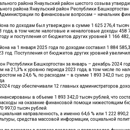
пального района Янаульский район шестого созыва утверд
ного района Янаульский район Республики Башкортостан з
 Администрации по финансовым вопросам – начальник фи
на по доходам был утвержден в сумме 1 625 276,4 тысяч 
 года, в том числе налоговые и неналоговые доходы 458 7
 году и поступления от бюджетов других уровней 1 166 482
а на 1 января 2025 года по доходам составил 1 884 585,3
023 год. Поступления от бюджетов других уровней увеличил
н Республики Башкортостан за январь – декабрь 2024 год
ом на 21,3% к уровню периода 2023 года, в том числе по н
остом на 24,6 %, по расходам – в сумме 1 893 342,0 тыс. р
да.
2024 году обеспечивали 12 главных администраторов дох
ансированы в объеме 1 893 342,0 тысяч рублей, что соста
а расходы на оказание финансовой помощи нижестоящим 
0 997,0 тысяч рублей.
оциальная направленность, а именно 64,6 % или 1 222 890,2
льтуры, средства массовой информации, социальной полит