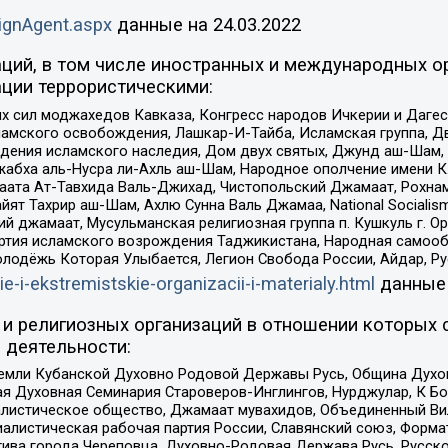
ignAgent.aspx
данные на
24.03.2022
ций, в том числе иностранных и международных ор
ции террористическими:
ил моджахедов Кавказа, Конгресс народов Ичкерии и Дагеста
ламского освобождения, Лашкар-И-Тайба, Исламская группа, Дв
ения исламского наследия, Дом двух святых, Джунд аш-Шам, 
жабха аль-Нусра ли-Ахль аш-Шам, Народное ополчение имени К.
ата Ат-Тавхида Валь-Джихад, Чистопольский Джамаат, Рохнам
ят Тахрир аш-Шам, Ахлю Сунна Валь Джамаа, National Socialism
ий джамаат, Мусульманская религиозная группа п. Кушкуль г. 
ртия исламского возрождения Таджикистана, Народная самооб
олодёжь Которая Улыбается, Легион Свобода России, Айдар, Р
ie-i-ekstremistskie-organizacii-i-materialy.html
данные
и религиозных организаций в отношении которых 
 деятельности:
земли Кубанской Духовно Родовой Державы Русь, Община Духо
 Духовная Семинария Староверов-Инглингов, Нурджулар, К Бо
листическое общество, Джамаат мувахидов, Объединенный Вил
иалистическая рабочая партия России, Славянский союз, Форма
ива города Череповца, Духовно-Родовая Держава Русь, Русск