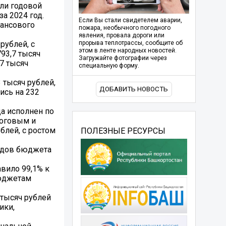
или годовой
а 2024 год.
Если Вы стали свидетелем аварии,
нансового
пожара, необычного погодного
явления, провала дороги или
рублей, с
прорыва теплотрассы, сообщите об
этом в ленте народных новостей.
93,7 тысяч
Загружайте фотографии через
,7 тысяч
специальную форму.
 тысяч рублей,
ДОБАВИТЬ НОВОСТЬ
ись на 232
а исполнен по
алоговым и
ублей, с ростом
ПОЛЕЗНЫЕ РЕСУРСЫ
одов бюджета
вило 99,1% к
бюджетам
 тысяч рублей
ики,