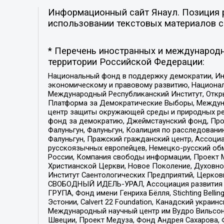
Информационный сайт Янаул. Позиция р
использовании текстовых материалов с 
* Перечень иностранных и международн
территории Российской Федерации:
Национальный фонд в поддержку демократии, Ин
экономическому и правовому развитию, Национ
Международный Республиканский Институт, Откры
Платформа за Демократические Выборы, Междуна
центр защиты окружающей среды и природных ресу
фонд за демократию, Джеймстаунский фонд, Прож
Фалуньгун, Фалуньгун, Коалиция по расследован
Фалуньгун, Пражский гражданский центр, Ассоци
русскоязычных европейцев, Немецко-русский об
России, Компания свободы информации, Проект М
Христианской Церкви, Новое Поколение, Духовн
Институт Саентологических Предприятий, Церков
СВОБОДНЫЙ ИДЕЛЬ-УРАЛ, Ассоциация развития ж
ГРУПА, Фонд имени Генриха Бёлля, Stichting Bellin
Эстонии, Calvert 22 Foundation, Канадский укра
Международный научный центр им Вудро Вильсона
Швеции, Проект Медуза, Фонд Андрея Сахарова, Ф