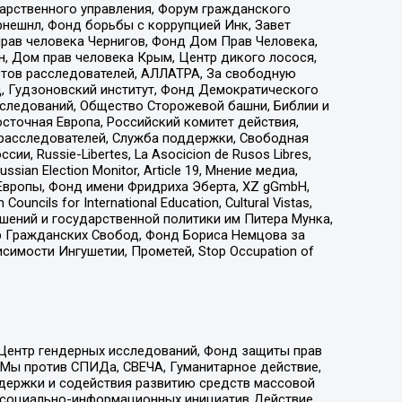
дарственного управления, Форум гражданского
рнешнл, Фонд борьбы с коррупцией Инк, Завет
прав человека Чернигов, Фонд Дом Прав Человека,
н, Дом прав человека Крым, Центр дикого лосося,
стов расследователей, АЛЛАТРА, За свободную
д, Гудзоновский институт, Фонд Демократического
сследований, Общество Сторожевой башни, Библии и
сточная Европа, Российский комитет действия,
-расследователей, Служба поддержки, Свободная
 Russie-Libertes, La Asocicion de Rusos Libres,
an Election Monitor, Article 19, Мнение медиа,
Европы, Фонд имени Фридриха Эберта, XZ gGmbH,
ls for International Education, Cultural Vistas,
ошений и государственной политики им Питера Мунка,
 Гражданских Свобод, Фонд Бориса Немцова за
имости Ингушетии, Прометей, Stop Occupation of
 Центр гендерных исследований, Фонд защиты прав
 Мы против СПИДа, СВЕЧА, Гуманитарное действие,
ддержки и содействия развитию средств массовой
р социально-информационных инициатив Действие,