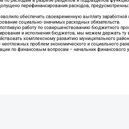
а по расходам в разрезе разделов и подразделов функци
 допущено перефинансирования расходов, предусмотренн
зволило обеспечить своевременную выплату заработной 
рование социально-значимых расходных обязательств.
опотливую работу по совершенствованию бюджетного про
ирования и исполнения бюджетов, мы можем держать ту
действовать комплексному развитию муниципального район
 неотложных проблем экономического и социального раз
рации по финансовым вопросам – начальник финансового 