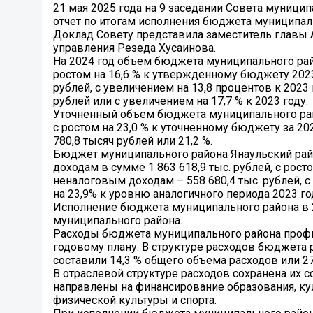
21 мая 2025 года на 9 заседании Совета муници
отчет по итогам исполнения бюджета муниципаль
Доклад Совету представила заместитель главы
управления Резеда Хусаинова.
На 2024 год объем бюджета муниципального райо
ростом на 16,6 % к утвержденному бюджету 2023
рублей, с увеличением на 13,8 процентов к 2023
рублей или с увеличением на 17,7 % к 2023 году.
Уточненный объем бюджета муниципального район
с ростом на 23,0 % к уточненному бюджету за 2
780,8 тысяч рублей или 21,2 %.
Бюджет муниципального района Янаульский райо
доходам в сумме 1 863 618,9 тыс. рублей, с рост
неналоговым доходам – 558 680,4 тыс. рублей, с р
на 23,9% к уровню аналогичного периода 2023 го
Исполнение бюджета муниципального района в 
муниципального района.
Расходы бюджета муниципального района профин
годовому плану. В структуре расходов бюджет
составили 14,3 % общего объема расходов или 27
В отраслевой структуре расходов сохранена их с
направлены на финансирование образования, ку
физической культуры и спорта.