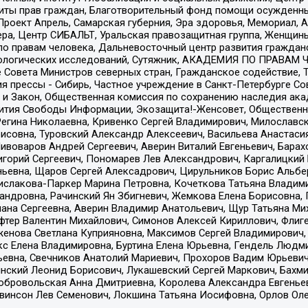
ты прав граждан, Благотворительный фонд помощи осужденным
а, Проект Апрель, Самарская губерния, Эра здоровья, Мемориал
ера, Центр СИБАЛЬТ, Уральская правозащитная группа, Женщины
по правам человека, Дальневосточный центр развития гражданс
ологических исследований, Сутяжник, АКАДЕМИЯ ПО ПРАВАМ Ч
е Совета Министров северных стран, Гражданское содействие,
я прессы - Сибирь, Частное учреждение в Санкт-Петербурге С
 и Закон, Общественная комиссия по сохранению наследия ак
звития Свободы Информации, Экозащита!-Женсовет, Общественн
Регина Николаевна, Кривенко Сергей Владимирович, Милославс
совна, Туровский Александр Алексеевич, Васильева Анастасия
Пивоваров Андрей Сергеевич, Аверин Виталий Евгеньевич, Бара
горий Сергеевич, Пономарев Лев Александрович, Каргалицкий 
ньевна, Щаров Сергей Алексадрович, Цирульников Борис Альбер
ислакова-Паркер Марина Петровна, Кочеткова Татьяна Владими
сандровна, Рачинский Ян Збигневич, Жемкова Елена Борисовна,
лана Сергеевна, Аверин Владимир Анатольевич, Щур Татьяна М
фтер Валентин Михайлович, Симонов Алексей Кириллович, Флиг
женова Светлана Куприяновна, Максимов Сергей Владимирович, 
кс Елена Владимировна, Буртина Елена Юрьевна, Гендель Людм
евна, Свечников Анатолий Мариевич, Прохоров Вадим Юрьевич
инский Леонид Борисович, Лукашевский Сергей Маркович, Бахм
Добровольская Анна Дмитриевна, Королева Александра Евгенье
евинсон Лев Семенович, Локшина Татьяна Иосифовна, Орлов Ол