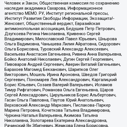
Человек и Закон, Общественная комиссия по сохранению
наследия академика Сахарова, Информационное
агентство МЕМО. РУ, Институт региональной прессы,
Институт Развития Свободы Информации, Экозащита!-
Женсовет, Общественный вердикт, Евразийская
антимонопольная ассоциация, Бедушев Петр Петрович,
Дзугкоева Регина Николаевна, Кривенко Сергей
Владимирович, Милославский Павел Юрьевич, Шнырова
Ольга Вадимовна, Чанышева Лилия Айратовна, Сидорович
Ольга Борисовна, Туровский Александр Алексеевич,
Васильева Анастасия Евгеньевна, Ривина Анна Валерьевна,
Бойко Анатолий Николаевич, Дугин Сергей Георгиевич,
Пивоваров Андрей Сергеевич, Аверин Виталий Евгеньевич,
Барахоев Магомед Бекханович, Шарипков Олег
Викторович, Мошель Ирина Ароновна, Шведов Григорий
Сергеевич, Пономарев Лев Александрович, Каргалицкий
Борис Юльевич, Созаев Валерий Валерьевич, Исламов
Тимур Рифгатович, Романова Ольга Евгеньевна, Щаров
Сергей Алексадрович, Цирульников Борис Альбертович,
Гасан Ольга Павловна, Паутов Юрий Анатольевич,
Верховский Александр Маркович, Пислакова-Паркер
Марина Петровна, Кочеткова Татьяна Владимировна,
Чуркина Наталья Валерьевна, Акимова Татьяна
Николаевна, Золотарева Екатерина Александровна,
Рачинский Ян Збигневич, Жемкова Елена Борисовна,