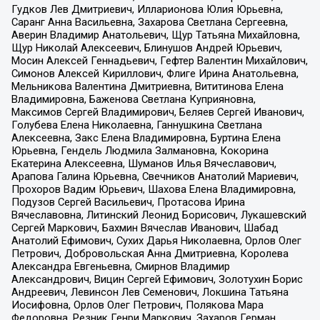
Гудков Лев Дмитриевич, Илларионова Юлия Юрьевна,
Саранг Анна Васильевна, Захарова Светлана Сергеевна,
Аверин Владимир Анатольевич, Щур Татьяна Михайловна,
Щур Николай Алексеевич, Блинушов Андрей Юрьевич,
Мосин Алексей Геннадьевич, Гефтер Валентин Михайлович,
Симонов Алексей Кириллович, Флиге Ирина Анатольевна,
Мельникова Валентина Дмитриевна, Вититинова Елена
Владимировна, Баженова Светлана Куприяновна,
Максимов Сергей Владимирович, Беляев Сергей Иванович,
Голубева Елена Николаевна, Ганнушкина Светлана
Алексеевна, Закс Елена Владимировна, Буртина Елена
Юрьевна, Гендель Людмила Залмановна, Кокорина
Екатерина Алексеевна, Шуманов Илья Вячеславович,
Арапова Галина Юрьевна, Свечников Анатолий Мариевич,
Прохоров Вадим Юрьевич, Шахова Елена Владимировна,
Подузов Сергей Васильевич, Протасова Ирина
Вячеславовна, Литинский Леонид Борисович, Лукашевский
Сергей Маркович, Бахмин Вячеслав Иванович, Шабад
Анатолий Ефимович, Сухих Дарья Николаевна, Орлов Олег
Петрович, Добровольская Анна Дмитриевна, Королева
Александра Евгеньевна, Смирнов Владимир
Александрович, Вицин Сергей Ефимович, Золотухин Борис
Андреевич, Левинсон Лев Семенович, Локшина Татьяна
Иосифовна, Орлов Олег Петрович, Полякова Мара
Федоровна, Резник Генри Маркович, Захаров Герман