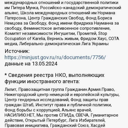
международных отношений и государственной политики
им Питера Мунка, Российско-канадский демократический
альянс, Школа международных отношений им Нормана
Патерсона, Центр Гражданских Свобод, Фонд Бориса
Немцова за Свободу, Фонд имени Фридриха Науманна за
свободу, Феминистское антивоенное сопротивление,
Комитет независимости Ингушетии, Прометей, Stop
Occupation of Karelia, Вернись живым, Фридом Хаус, СОТА
медиа, Либерально-демократическая Лига Украины
Источник:
https://minjust.gov.ru/ru/documents/7756/
данные на
13.05.2024
* Сведения реестра НКО, выполняющих
функции иностранного агента:
Лилит, Правозащитная группа Гражданин.Армия.Право,
Нижегородский центр немецкой и европейской культуры,
Центр гендерных исследований, Фонд защиты прав
граждан Штаб, Институт права и публичной политики,
Фонд борьбы с коррупцией, Альянс врачей,
НАСИЛИЮ.НЕТ, Мы против СПИДа, СВЕЧА, Гуманитарное
действие, Открытый Петербург, Лига Избирателей,
Правовая инициатива, Гражданский Союз, Хасдей