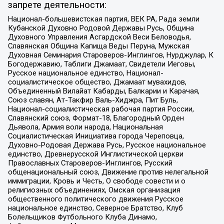
запрете деятельности:
Национал-большевистская партия, ВЕК РА, Рада земли
Кубанской Духовно Родовой Державы Русь, Община
Духовного Управления Асгардской Веси Беловодья,
Славянская Община Капища Веды Перуна, Мужская
Духовная Семинария Староверов-Инглингов, Нурджулар, К
Богодержавию, Таблиги Джамаат, Свидетели Иеговы,
Русское национальное единство, Национал-
социалистическое общество, Джамаат мувахидов,
Объединенный Вилайат Кабарды, Балкарии и Карачая,
Союз славян, Ат-Такфир Валь-Хиджра, Пит Буль,
Национал-социалистическая рабочая партия России,
Славянский союз, Формат-18, Благородный Орден
Дьявола, Армия воли народа, Национальная
Социалистическая Инициатива города Череповца,
Духовно-Родовая Держава Русь, Русское национальное
единство, Древнерусской Инглистической церкви
Православных Староверов-Инглингов, Русский
общенациональный союз, Движение против нелегальной
иммиграции, Кровь и Честь, О свободе совести и о
религиозных объединениях, Омская организация
общественного политического движения Русское
национальное единство, Северное Братство, Клуб
Болельщиков Футбольного Клуба Динамо,