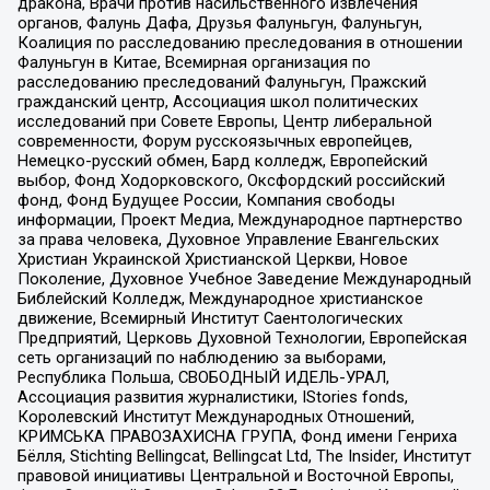
дракона, Врачи против насильственного извлечения
органов, Фалунь Дафа, Друзья Фалуньгун, Фалуньгун,
Коалиция по расследованию преследования в отношении
Фалуньгун в Китае, Всемирная организация по
расследованию преследований Фалуньгун, Пражский
гражданский центр, Ассоциация школ политических
исследований при Совете Европы, Центр либеральной
современности, Форум русскоязычных европейцев,
Немецко-русский обмен, Бард колледж, Европейский
выбор, Фонд Ходорковского, Оксфордский российский
фонд, Фонд Будущее России, Компания свободы
информации, Проект Медиа, Международное партнерство
за права человека, Духовное Управление Евангельских
Христиан Украинской Христианской Церкви, Новое
Поколение, Духовное Учебное Заведение Международный
Библейский Колледж, Международное христианское
движение, Всемирный Институт Саентологических
Предприятий, Церковь Духовной Технологии, Европейская
сеть организаций по наблюдению за выборами,
Республика Польша, СВОБОДНЫЙ ИДЕЛЬ-УРАЛ,
Ассоциация развития журналистики, IStories fonds,
Королевский Институт Международных Отношений,
КРИМСЬКА ПРАВОЗАХИСНА ГРУПА, Фонд имени Генриха
Бёлля, Stichting Bellingcat, Bellingcat Ltd, The Insider, Институт
правовой инициативы Центральной и Восточной Европы,