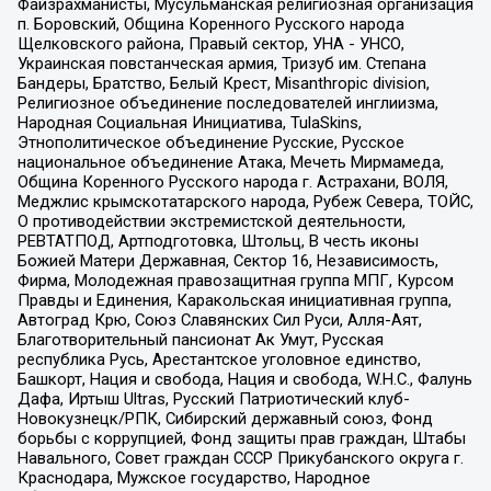
Файзрахманисты, Мусульманская религиозная организация
п. Боровский, Община Коренного Русского народа
Щелковского района, Правый сектор, УНА - УНСО,
Украинская повстанческая армия, Тризуб им. Степана
Бандеры, Братство, Белый Крест, Misanthropic division,
Религиозное объединение последователей инглиизма,
Народная Социальная Инициатива, TulaSkins,
Этнополитическое объединение Русские, Русское
национальное объединение Атака, Мечеть Мирмамеда,
Община Коренного Русского народа г. Астрахани, ВОЛЯ,
Меджлис крымскотатарского народа, Рубеж Севера, ТОЙС,
О противодействии экстремистской деятельности,
РЕВТАТПОД, Артподготовка, Штольц, В честь иконы
Божией Матери Державная, Сектор 16, Независимость,
Фирма, Молодежная правозащитная группа МПГ, Курсом
Правды и Единения, Каракольская инициативная группа,
Автоград Крю, Союз Славянских Сил Руси, Алля-Аят,
Благотворительный пансионат Ак Умут, Русская
республика Русь, Арестантское уголовное единство,
Башкорт, Нация и свобода, Нация и свобода, W.H.С., Фалунь
Дафа, Иртыш Ultras, Русский Патриотический клуб-
Новокузнецк/РПК, Сибирский державный союз, Фонд
борьбы с коррупцией, Фонд защиты прав граждан, Штабы
Навального, Совет граждан СССР Прикубанского округа г.
Краснодара, Мужское государство, Народное