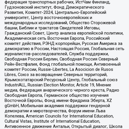
федерация транспортных рабочих, ИстЧам Финланд,
Гудзоновский институт, Фонд Демократического
Развития, Комитет-2024, Центрально-Европейский
университет, Центр восточноевропейских и
международных исследований, Общество Сторожевой
башни, Библии и трактатов Свидетелей Иеговы,
Гражданский Совет, Центр анализа европейской политики,
Академическая сеть Восточная Европа, Российский
комитет действия, РЭНД корпорейшн, Русская Америка за
демократию в России, Настоящая Россия, Глобальная сеть
журналистов-расследователей, Служба поддержки,
Свободная Россия Берлин, Свободная Россия Северный
Рейн-Вестфалия, Фонд глобальной помощи, Антивоенный
комитет России, Russie-Libertes, La Asocicion de Rusos
Libres, Союз за возвращение Северных территорий,
Крымскотатарский Ресурсный Центр, Глобальный союз
IndustriALL, Russian Election Monitor, Article 19, Мнение
медиа, Федерация анархического черного креста, Радио
Свободная Европа, Германское общество изучения
Восточной Европы, Фонд имени Фридриха Эберта, XZ
gGmbH, Мобильная академия поддержки гендерной
демократии и миротворчества, Форум имени Льва
Копелева, American Councils for International Education,
Cultural Vistas, Institute of International Education,
Антивоенное движение Антальи, Открытый диалог, Школа