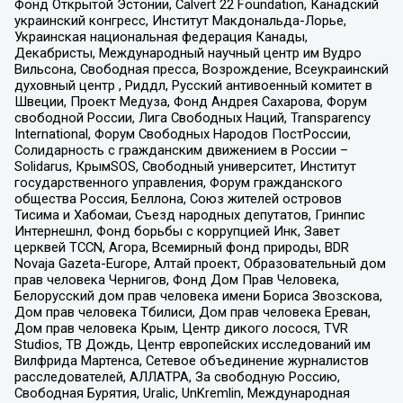
Фонд Открытой Эстонии, Calvert 22 Foundation, Канадский
украинский конгресс, Институт Макдональда-Лорье,
Украинская национальная федерация Канады,
Декабристы, Международный научный центр им Вудро
Вильсона, Свободная пресса, Возрождение, Всеукраинский
духовный центр , Риддл, Русский антивоенный комитет в
Швеции, Проект Медуза, Фонд Андрея Сахарова, Форум
свободной России, Лига Свободных Наций, Transparеncy
International, Форум Свободных Народов ПостРоссии,
Солидарность с гражданским движением в России –
Solidarus, КрымSOS, Свободный университет, Институт
государственного управления, Форум гражданского
общества Россия, Беллона, Союз жителей островов
Тисима и Хабомаи, Съезд народных депутатов, Гринпис
Интернешнл, Фонд борьбы с коррупцией Инк, Завет
церквей TCCN, Агора, Всемирный фонд природы, BDR
Novaja Gazeta-Europe, Алтай проект, Образовательный дом
прав человека Чернигов, Фонд Дом Прав Человека,
Белорусский дом прав человека имени Бориса Звозскова,
Дом прав человека Тбилиси, Дом прав человека Ереван,
Дом прав человека Крым, Центр дикого лосося, TVR
Studios, ТВ Дождь, Центр европейских исследований им
Вилфрида Мартенса, Сетевое объединение журналистов
расследователей, АЛЛАТРА, За свободную Россию,
Свободная Бурятия, Uralic, UnKremlin, Международная