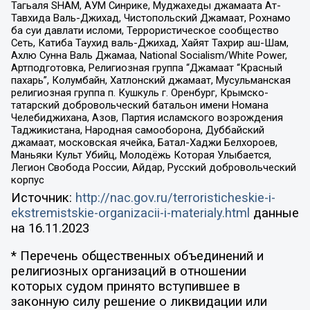
Тагьаля SHAM, АУМ Синрике, Муджахеды джамаата Ат-
Тавхида Валь-Джихад, Чистопольский Джамаат, Рохнамо
ба суи давлати исломи, Террористическое сообщество
Сеть, Катиба Таухид валь-Джихад, Хайят Тахрир аш-Шам,
Ахлю Сунна Валь Джамаа, National Socialism/White Power,
Артподготовка, Религиозная группа “Джамаат “Красный
пахарь”, Колумбайн, Хатлонский джамаат, Мусульманская
религиозная группа п. Кушкуль г. Оренбург, Крымско-
татарский добровольческий батальон имени Номана
Челебиджихана, Азов, Партия исламского возрождения
Таджикистана, Народная самооборона, Дуббайский
джамаат, московская ячейка, Батал-Хаджи Белхороев,
Маньяки Культ Убийц, Молодёжь Которая Улыбается,
Легион Свобода России, Айдар, Русский добровольческий
корпус
Источник:
http://nac.gov.ru/terroristicheskie-i-
ekstremistskie-organizacii-i-materialy.html
данные
на
16.11.2023
* Перечень общественных объединений и
религиозных организаций в отношении
которых судом принято вступившее в
законную силу решение о ликвидации или