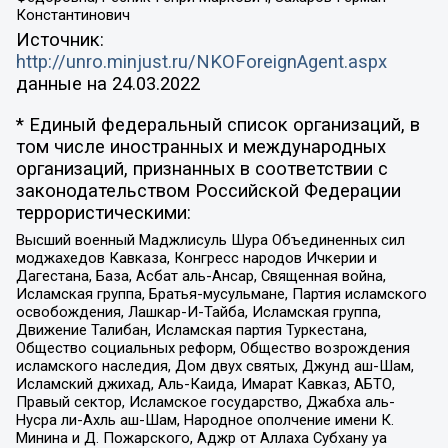
Константинович
Источник:
http://unro.minjust.ru/NKOForeignAgent.aspx
данные на
24.03.2022
* Единый федеральный список организаций, в
том числе иностранных и международных
организаций, признанных в соответствии с
законодательством Российской Федерации
террористическими:
Высший военный Маджлисуль Шура Объединенных сил
моджахедов Кавказа, Конгресс народов Ичкерии и
Дагестана, База, Асбат аль-Ансар, Священная война,
Исламская группа, Братья-мусульмане, Партия исламского
освобождения, Лашкар-И-Тайба, Исламская группа,
Движение Талибан, Исламская партия Туркестана,
Общество социальных реформ, Общество возрождения
исламского наследия, Дом двух святых, Джунд аш-Шам,
Исламский джихад, Аль-Каида, Имарат Кавказ, АБТО,
Правый сектор, Исламское государство, Джабха аль-
Нусра ли-Ахль аш-Шам, Народное ополчение имени К.
Минина и Д. Пожарского, Аджр от Аллаха Субхану уа